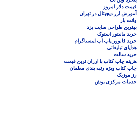
ت دلار امروز
زش ارز دیجیتال در تهران
ت بار
رین طراحی سایت یزد
د مانیتور استوک
د فالوور پاپ آپ اینستاگرام
یای تبلیغاتی
ید سالت
نه چاپ کتاب با ارزان ترین قیمت
 کتاب ویژه رتبه بندی معلمان
موزیک
مات مرکزی بوش