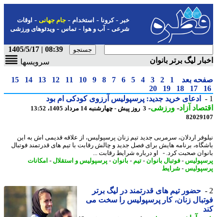
-
-
-
-
خبر
کرونا
استخدام
جام جهانی
اوقات
-
-
-
شرعی
آب و هوا
تماس
ویدئوهای ورزشی
08:39 | 1405/5/17
ار لیگ برتر بانوان
سرویسها
حه بعد
1
2
3
4
5
6
7
8
9
10
11
12
13
14
15
20
19
18
17
ادعای خرید جدید: پرسپولیس آرزوی کودکی ام بود
صاد آزاد
-
ورزشی
-
3 روز پیش - چهارشنبه 14 مرداد 1405، 13:52
82029
وفر اردلان، سرمربی جدید تیم زنان پرسپولیس، از علاقه قدیمی اش به این
گاه، برنامه هایش برای فصل جدید و چالش رقابت با تیم های قدرتمند فوتبال
وان صحبت کرد. - او درباره شرایط رقابت ...
پولیس
-
فوتبال بانوان
-
تیم
-
بانوان
-
پرسپولیس و استقلال
-
امکانات
پولیس
-
شرایط
حضور تیم های قدرتمند در لیگ برتر
بال زنان، کار پرسپولیس را سخت می