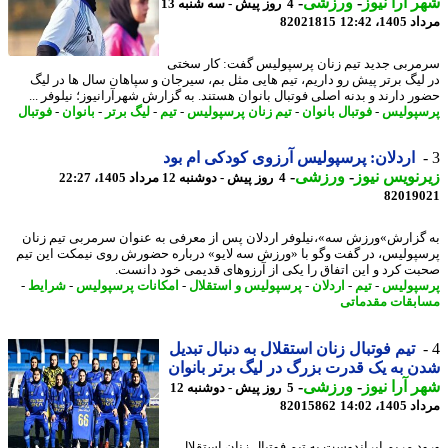
 آرا نیوز
-
ورزشی
-
4 روز پیش - سه شنبه 13
1، 12:42
82021815
ربی جدید تیم زنان پرسپولیس گفت: کار سختی
لیگ برتر پیش رو داریم، تیم هایی مثل بم، سیرجان و سپاهان سال ها در لیگ
ر دارند و بدنه اصلی فوتبال بانوان هستند. به گزارش شهرآرانیوز؛ نیلوفر ...
پولیس
-
فوتبال بانوان
-
تیم زنان پرسپولیس
-
تیم
-
لیگ برتر
-
بانوان
-
فوتبال
اردلان: پرسپولیس آرزوی کودکی ام بود
نویس نیوز
-
ورزشی
-
4 روز پیش - دوشنبه 12 مرداد 1405، 22:27
82019
گزارش»ورزش سه»،نیلوفر اردلان پس از معرفی به عنوان سرمربی تیم زنان
پولیس، در گفت وگو با «ورزش سه لایو» درباره حضورش روی نیمکت این تیم
ت کرد و این اتفاق را یکی از آرزوهای قدیمی خود دانست.
پولیس
-
تیم
-
اردلان
-
پرسپولیس و استقلال
-
امکانات پرسپولیس
-
شرایط
-
بقات مقدماتی
تیم فوتبال زنان استقلال به دنبال تبدیل
 به یک قدرت بزرگ در لیگ برتر بانوان
 آرا نیوز
-
ورزشی
-
5 روز پیش - دوشنبه 12
1، 14:02
82015862
د مریم ایراندوست به تیم فوتبال زنان استقلال