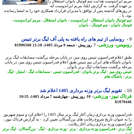
م ایراندوست هدایت تیم فوتبال بانوان استقلال را
عهده گرفت. به گزارش ایلنا، مریم ایراندوست که
روزهای گذشته پس از توافق با مدیران قرارداد همکاری خود را به امضا رسانده
 با ...
 فوتبال بانوان استقلال
-
ایراندوست
-
بانوان استقلال
-
مریم ایراندوست
-
بال بانوان
-
تیم فوتبال
-
بانوان
رونمایی از تیم های راه یافته به پلی آف لیگ برتر تنیس
نویس
-
ورزشی
-
7 روز پیش - جمعه 9 مرداد 1405، 21:18
81996560
 اعلام فدراسیون تنیس روی میز، در پایان مرحله برگشت مسابقات لیگ برتر
وان باشگاه های ایران تیم تنیس طبق اعلام فدراسیون تنیس روی میز، در پایان
له برگشت مسابقات لیگ برتر بانوان ...
س روی میز
-
لیگ برتر بانوان
-
فدراسیون تنیس
-
مسابقات لیگ
-
امتیاز
-
لیگ
ر
-
باشگاه های
تقویم لیگ برتر وزنه برداری 1405 اعلام شد
اک نیوز
-
ورزشی
-
10 روز پیش - چهارشنبه 7 مرداد 1405، 10:35
81979
فدراسیون وزنه برداری زمان آغاز لیگ برتر سال 1405 را اعلام کرد و سوم شهریور
به عنوان تاریخ شروع رقابت های بزرگسالان تعیین کرد. - به گزارش فرتاک نیوز ،
اسیون وزنه برداری زمان آغاز رقابت ...
 برتر
-
فدراسیون وزنه برداری
-
برتر
-
وزنه برداری
-
لیگ
-
بزرگسالان
-
لیگ برتر
د