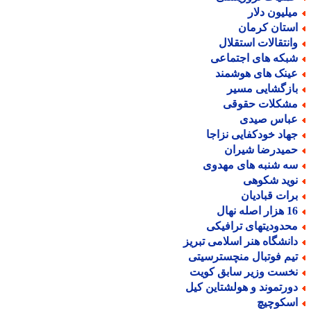
یلیون دلار
ستان کرمان
انتقالات استقلال
بکه های اجتماعی
ینک های هوشمند
ازگشایی مسیر
شکلات حقوقی
باس صیدی
هاد خودکفایی نزاجا
میدرضا شیران
ه شنبه های مهدوی
وید شکوهی
رات قبادیان
ر اصله نهال
حدودیتهای ترافیکی
انشگاه هنر اسلامی تبریز
یم فوتبال منچسترسیتی
خست وزیر سابق کویت
ورتموند و هولشتاین کیل
سکوچیچ