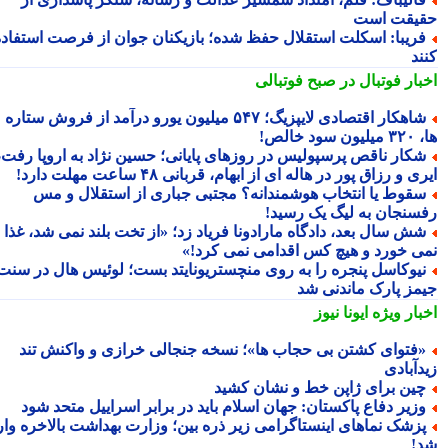
یقت است
ریبا: اسکلت استقلال حفظ شده؛ بازیکنان جوان از فرصت استفاده
ند
بار فوتبال در صبح فوتبالی
شاهکار اقتصادی لایپزیگ؛ ۵۴۷ میلیون یورو درآمد از فروش ستاره
سود خالص!
کار ناقص پرسپولیس در روزهای پایانی؛ حسین نژاد به اروپا رفت،
ی و رزاق پور در هاله ای از ابهام، قربانی ۴۸ ساعت مهلت دارد!
قوط یا انتخاب هوشمندانه؟ مجتبی جباری از استقلال و مس
سنجان به لیگ یک رسید!
ش سال بعد، دادگاه مارادونا فریاد زد؛ «از تخت بلند نمی شد، غذا
ی خورد و هیچ کس اقدامی نمی کرد!»
یوکاسل پنجره را به روی منچستریونایتد بست؛ لوئیس هال در سنت
مز پارک ماندنی شد
بار ویژه
ایونا نیوز
فتوای کشتن بی حجاب ها»؛ نسخه جنجالی خرازی و واکنش تند
دآبادی
ین برای ژاپن خط و نشان کشید
زیر دفاع پاکستان: جهان اسلام باید در برابر اسراییل متحد شود
زشک نماهای اینستاگرامی زیر ذره بین؛ وزارت بهداشت بالاخره وارد
!