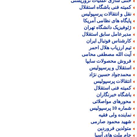
نثی سازی عملیات تروریستی
میته فنی باشگاه استقلال
قل و انتقالات پرسپولیس
ایگاه های نظامی آمریکا
ئوفیزیک دانشگاه تهران
دیرعامل سابق استقلال
ارشناس فوتبال ایران
یم ارزیاب هلال احمر
یت الله مصطفی محامی
روش محصولات سایپا
ستقلال و پرسپولیس
حمدجواد حسین نژاد
نتقالات پرسپولیس
میته فنی استقلال
اشگاه خبرنگاران
حورهای مواصلاتی
اره 10 پرسپولیس
ماینده ولی فقیه
هید محمود صارمی
تولدین فروردین
ام ملت های آسیا