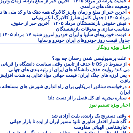
حمایت یارانه در مرداد ۱۴۰۵ | آخرین خبر از مبلغ یارانه، زمان واریز و
عیت دهک های درآمدی
خرین خبر از مبلغ و زمان واریز کالابرگ همه دهک ها و کد ملی ها در
ول کامل شارژ کالابرگ الکترونیکی
فیش حقوقی بازنشستگان مرداد ۱۴۰۵ | آخرین خبر از حقوق،
ناسب سازی و معوقات بازنشستگان
قیمت خودروهای سایپا و ایران خودرو امروز شنبه ۱۷ مرداد ۱۴۰۵ |
ول قیمت روز خودروهای ایران خودرو و سایپا
بار ویژه
رونگار
لت پرسپولیسی شدن رحمان چه بود؟
از سقوط در QS تا حذف از تایمز، وقتی سیاست دانشگاه را قربانی
 کند/ روایت حذف دانشگاه های ایران از رتبه بندی های جهانی
س لرزه های جنگ ایران؛ قیمت جهانی مواد غذایی به شدت افزایش
فت
رخواست سناتور آمریکایی برای راه اندازی شورش های مسلحانه در
ران
تاره نیجریه ای کل فصل را از دست داد!
بار ویژه
تسنیم نیوز
قتی دسترنج یک راننده، بلیت آزادی شد
اه شمار اقتدار فناوری نانو؛ مسیر ایران از ایده تا بازار جهانی
بارشناسی الهیاتی مقاومت
الیباف: قلم، امتداد شمشیر عدالت و رسانه، سنگر پاسداری از