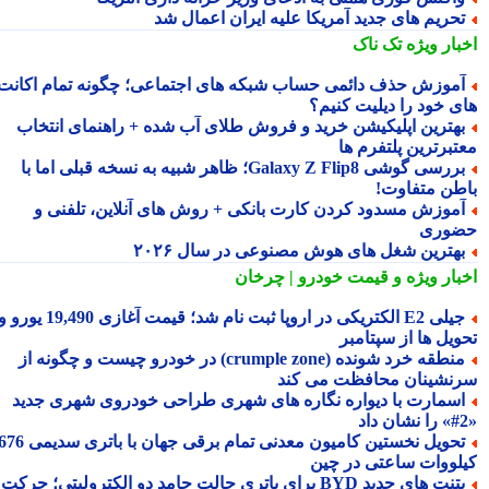
حریم های جدید آمریکا علیه ایران اعمال شد
بار ویژه
تک ناک
موزش حذف دائمی حساب شبکه های اجتماعی؛ چگونه تمام اکانت
ی خود را دیلیت کنیم؟
هترین اپلیکیشن خرید و فروش طلای آب شده + راهنمای انتخاب
تبرترین پلتفرم ها
بررسی گوشی Galaxy Z Flip8؛ ظاهر شبیه به نسخه قبلی اما با
طن متفاوت!
موزش مسدود کردن کارت بانکی + روش های آنلاین، تلفنی و
وری
هترین شغل های هوش مصنوعی در سال ۲۰۲۶
بار ویژه
و قیمت خودرو | چرخان
جیلی E2 الکتریکی در اروپا ثبت نام شد؛ قیمت آغازی 19,490 یورو و
ویل ها از سپتامبر
منطقه خرد شونده (crumple zone) در خودرو چیست و چگونه از
نشینان محافظت می کند
سمارت با دیواره نگاره های شهری طراحی خودروی شهری جدید
تحویل نخستین کامیون معدنی تمام برقی جهان با باتری سدیمی 676
لووات ساعتی در چین
پتنت های جدید BYD برای باتری حالت جامد دو الکترولیتی؛ حرکت