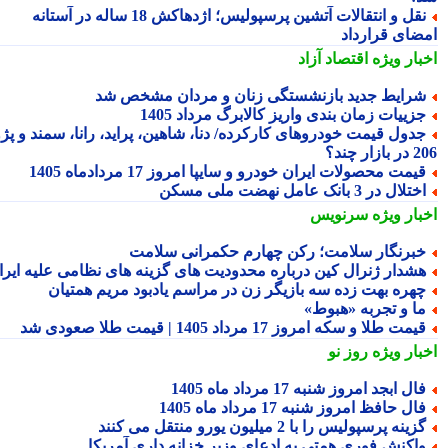
نقل و انتقالات آتشین پرسپولیس؛ اژدهاکش 18 ساله در آستانه
ضای قرارداد
بار ویژه
اقتصاد آزاد
رایط جدید بازنشستگی زنان و مردان مشخص شد
زییات زمان بندی واریز کالابرگ مرداد 1405
دول قیمت خودروهای کارکرده/ دنا، شاهین، پراید، رانا، سمند و پژو
ار چند؟
یمت محصولات ایران خودرو و سایپا امروز 17 مردادماه 1405
تلال در 3 بانک عامل نهضت ملی مسکن
بار ویژه
سرنویس
برنگار سلامت؛ رکن چهارم حکمرانی سلامت
شدار ژنرال کین درباره محدودیت های گزینه های نظامی علیه ایران
هره بهت زده سه بازیگر زن در مراسم یادبود مریم همتیان
ا و تجربه «هبوط»
یمت طلا و سکه امروز 17 مرداد 1405 | قیمت طلا صعودی شد
بار ویژه
روز نو
ال ابجد امروز شنبه 17 مرداد ماه 1405
ال حافظ امروز شنبه 17 مرداد ماه 1405
زینه پرسپولیس را با 2 میلیون یورو منتقل می کنند
اکنش فوری همتی به ادعای وزیر خزانه داری آمریکا