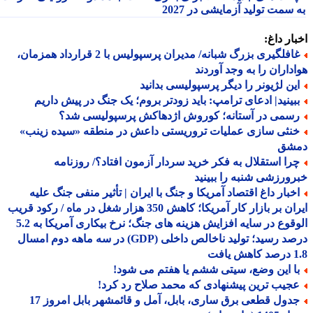
سمت تولید آزمایشی در 2027
ار داغ:
غافلگیری بزرگ شبانه/ مدیران پرسپولیس با 2 قرارداد همزمان،
داران را به وجد آوردند
ین لژیونر را دیگر پرسپولیسی بدانید
بینید| ادعای ترامپ: باید زودتر بروم؛ یک جنگ در پیش داریم
سمی در آستانه؛ کوروش اژدهاکش پرسپولیسی شد؟
نثی سازی عملیات تروریستی داعش در منطقه «سیده زینب»
شق
را استقلال به فکر خرید سردار آزمون افتاد؟/ روزنامه
ورزشی شنبه را ببینید
خبار داغ اقتصاد آمریکا و جنگ با ایران | تأثیر منفی جنگ علیه
ایران بر بازار کار آمریکا؛ کاهش 350 هزار شغل در ماه / رکود قریب
الوقوع در سایه افزایش هزینه های جنگ؛ نرخ بیکاری آمریکا به 5.2
درصد رسید؛ تولید ناخالص داخلی (GDP) در سه ماهه دوم امسال
افت
ا این وضع، سیتی ششم یا هفتم می شود!
جیب ترین پیشنهادی که محمد صلاح رد کرد!
جدول قطعی برق ساری، بابل، آمل و قائمشهر بابل امروز 17