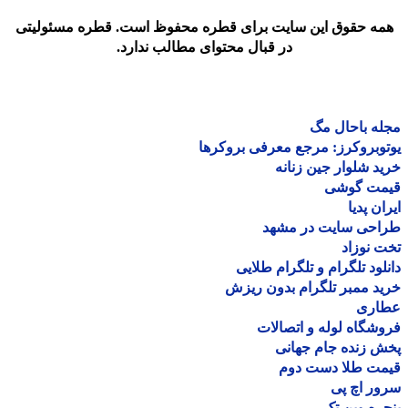
مه حقوق این سایت برای قطره محفوظ است. قطره مسئولیتی
در قبال محتوای مطالب ندارد.
ه باحال مگ
وبروکرز: مرجع معرفی بروکرها
د شلوار جین زنانه
مت گوشی
ان پدیا
احی سایت در مشهد
 نوزاد
لود تلگرام و تلگرام طلایی
د ممبر تلگرام بدون ریزش
اری
شگاه لوله و اتصالات
 زنده جام جهانی
مت طلا دست دوم
ر اچ پی
ره وین تک