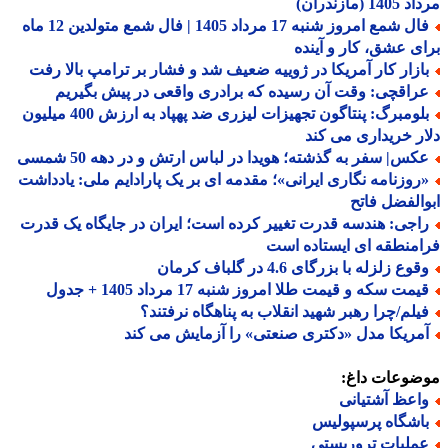
1 (مازندران)
فال شمع امروز شنبه 17 مرداد 1405 | فال شمع متولدین 12 ماه
ی عشق، کار و آینده
ازار کار آمریکا در ژوییه ضعیف شد و فشار بر ترامپ بالا رفت
راقچی: وقت آن رسیده که برادری واقعی در پیش بگیریم
بلومبرگ: پنتاگون تجهیزات لیزری ضد پهپاد به ارزش 400 میلیون
ر خریداری می کند
کس| سفر به گذشته؛ هویدا در لباس ارتش و در دهه 50 شمسی
روزنامه نگاری ایرانی»؛ مقدمه ای بر یک پارادایم ملی: یادداشت
الفضل فاتح
اجی: هندسه قدرت تغییر کرده است؛ ایران در جایگاه یک قدرت
منطقه ای ایستاده است
وع زلزله با بزرگای 4.6 در گلباف کرمان
مت سکه و قیمت طلا امروز شنبه 17 مرداد 1405 + جدول
یلم/چرا رهبر شهید انقلاب به پناهگاه نرفتند؟
مریکا مدل «دکتری صنعتی» را آزمایش می کند
ضوعات داغ:
اعظ آشتیانی
اشگاه پرسپولیس
ملیات تروریستی