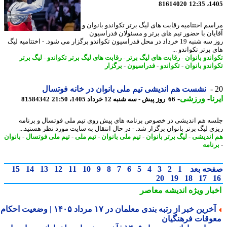
81614020
1405
سم اختتامیه رقابت های لیگ برتر تکواندو بانوان و
یان با حضور تیم های برتر و مسئولان فدراسیون
روز سه شنبه 19 خرداد در محل فدراسیون تکواندو برگزار می شود. - اختتامیه لیگ
برتر تکواندو ...
اندو بانوان
-
رقابت های لیگ برتر
-
رقابت های لیگ برتر تکواندو
-
لیگ برتر
اندو بانوان
-
تکواندو
-
فدراسیون
-
برگزار
نشست هم اندیشی تیم ملی بانوان در خانه فوتسال
ا
-
ورزشی
-
66 روز پیش - سه شنبه 12 خرداد 1405، 21:50
81584342
ه هم اندیشی در خصوص برنامه های پیش روی تیم ملی فوتسال و برنامه
ی لیگ برتر بانوان برگزار شد. - در ﺣﺎل اﻧﺘﻘﺎل ﺑﻪ ﺳﺎﯾﺖ ﻣﻮرد ﻧﻈﺮ ﻫﺴﺘﯿﺪ...
اندیشی
-
لیگ برتر بانوان
-
تیم ملی بانوان
-
تیم ملی
-
تیم ملی فوتسال
-
بانوان
نامه
حه بعد
1
2
3
4
5
6
7
8
9
10
11
12
13
14
15
20
19
18
17
بار ویژه
اندیشه معاصر
آخرین خبر از رتبه بندی معلمان در ۱۷ مرداد ۱۴۰۵ | وضعیت احکام و
وقات فرهنگیان