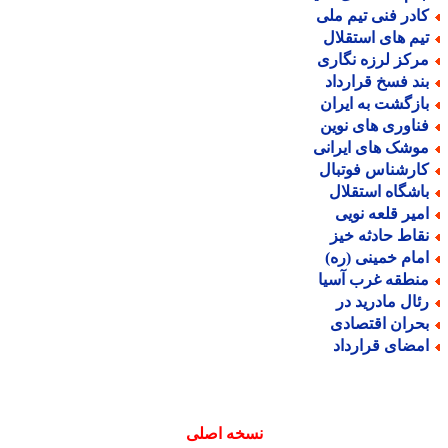
ادر فنی تیم ملی
یم های استقلال
رکز لرزه نگاری
ند فسخ قرارداد
ازگشت به ایران
ناوری های نوین
وشک های ایرانی
ارشناس فوتبال
اشگاه استقلال
میر قلعه نویی
قاط حادثه خیز
مام خمینی (ره)
نطقه غرب آسیا
ئال مادرید در
حران اقتصادی
مضای قرارداد
نسخه اصلی