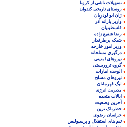
سهیلات ناشی از کرونا
وستای تاریخی کندوان
ان ایو لودریان
اریز یارانه آذر
لسطینیان
ضا شفیع زاده
بکه پرطرفدار
زیر امور خارجه
رگیری مسلحانه
یروهای امنیتی
روه تروریستی
لوحده امارات
یروهای مسلح
یگ قهرمانان
دیریت انرژی
یالات متحده
خرین وضعیت
طرناک ترین
راسان رضوی
یم های استقلال و پرسپولیس