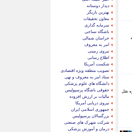
پویه آنلاین
دیدار دوستانه
پیام نفت
بهترین بازیگر
تابناک
معاون تحقیقات
تازه نیوز
سرمایه گذاری
تبیان
باشگاه نساجی
تجارت نیوز
خراسان شمالی
تحریریه
امر به معروف
ترابر نیوز
نیروی زمینی
ترفندباز
اطلاع رسانی
تریبون اقتصاد
شکست آمریکا
تسنیم نیوز
تصویب منطقه ویژه اقتصادی
تک ناک
ستاد امر به معروف و نهی
تکراتو
دانشگاه های علوم پزشکی
توریسم آنلاین
حقوقی باشگاه پرسپولیس
ه نقل
تولید نیوز
مالیات بر ارزش افزوده
تیتر فوری
نیروی دریایی آمریکا
تیکنا
جمهوری اسلامی ایران
جاب ویژن
بزرگسالان پرسپولیس
جار نیوز
شرکت شهرک های صنعتی
جالبتر
درمان و آموزش پزشکی