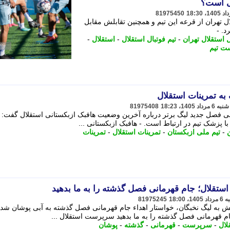
ی است؟
81975450
 تهران از قرعه این تیم و همچنین تقابلش مقابل
د. -
ل استقلال تهران
-
تیم فوتبال استقلال
-
استقلال
-
ت تیم
به تمرینات استقلال
81975408
فصل جدید لیگ برتر درباره آخرین وضعیت هافبک ازبکستانی استقلال گفت:
با پزشک تیم در ارتباط است. - هافبک ازبکستانی ...
-
تیم ملی ازبکستان
-
تمرینات استقلال
-
تمرینات
لال؛ جام قهرمانی فصل گذشته را به ما بدهید
81975245
ش به لیگ نخبگان، خواستار اهداء جام قهرمانی فصل گذشته به آبی پوشان شد.
هرمانی فصل گذشته را به ما بدهید سرپرست استقلال ...
لال
-
سرپرست
-
قهرمانی
-
گذشته
-
پوشان