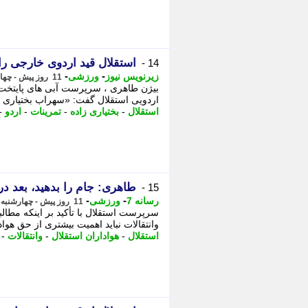
استقلال قید اردوی خارجی را 
14 -
-
-
زیرنویس نیوز
ورزشی
11 روز پیش - چهارشنبه 7 مرداد 1405، 01:03
بیژن طاهری ، سرپرست آبی های پایتخت، 
اردویی استقلال گفت: «سهراب بختیاری زا
استقلال
-
بختیاری زاده
-
تمرینات
-
اردو
-
طاهری: جام را بدهید، بعد در
15 -
-
-
رسانه 7
ورزشی
11 روز پیش - چهارشنبه 7 مرداد 1405، 00:35
سرپرست استقلال با تأکید بر اینکه مط
وانتقالات نباید اهمیت بیشتری از حق هوادا
استقلال
-
هواداران استقلال
-
وانتقالات
-