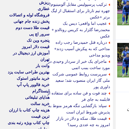
ریزش
ترکیب پرسپولیس مقابل آلومینیوم/
عطاری
چهره تیم تارتار برای استقبال از لیگ
فروشگاه لوله و اتصالات
برتر +عکس
پخش زنده جام جهانی
عجیب اما واقعی؛ دیس بک
قیمت طلا دست دوم
محمدرضا گلزار به کریس رونالدو +
سرور اچ پی
عکس
پنجره وین تک
درباره قتل حمیدرضا رجب زاده
قیمت دلار امروز
مداحی که به پیکرش آسیب زدند+
آموزش ارز دیجیتال در
ویدیو مداحی
تهران
ماجرای یک خبر از سردار وحیدی در
وانت بار
مورد ساخت بمب اتمی
بهترین طراحی سایت یزد
سرپرست روابط عمومی شرکت
خرید مانیتور استوک
ملی گاز ایران منصوب شد؛ سعید
خرید فالوور پاپ آپ
داوری پور
اینستاگرام
چند فوت و فن ساده برای ستفاده از
هدایای تبلیغاتی
قابلمه به جای فر
خرید سالت
سپاه: بازگشایی تنگه هرمز منوط به
ن
هزینه چاپ کتاب با ارزان
پذیرش شروط ایران است
ترین قیمت
قیمت طلا، سکه و دلار در بازار
چاپ کتاب ویژه رتبه بندی
امروز به چه عددی رسید؟