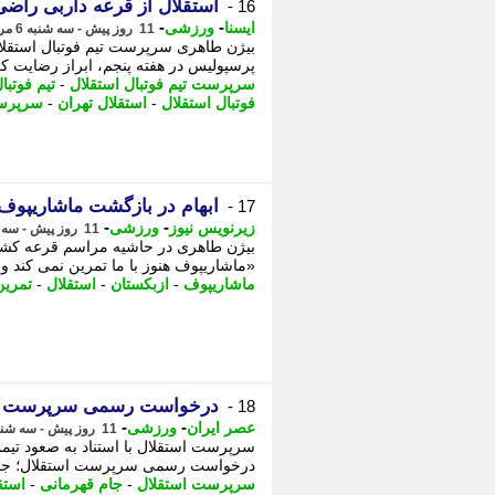
استقلال از قرعه داربی راض
16 -
-
-
ایسنا
ورزشی
11 روز پیش - سه شنبه 6 مرداد 1405، 18:30
بیژن طاهری سرپرست تیم فوتبال استقلال
پرسپولیس در هفته پنجم، ابراز رضایت کر
سرپرست تیم فوتبال استقلال
-
تیم فوتبا
فوتبال استقلال
-
استقلال تهران
-
سرپرس
ابهام در بازگشت ماشاریپوف 
17 -
-
-
زیرنویس نیوز
ورزشی
11 روز پیش - سه شنبه 6 مرداد 1405، 18:23
بیژن طاهری در حاشیه مراسم قرعه کشی 
«ماشاریپوف هنوز با ما تمرین نمی کند و 
ماشاریپوف
-
ازبکستان
-
استقلال
-
تمرین
درخواست رسمی سرپرست استق
18 -
-
-
عصر ایران
ورزشی
11 روز پیش - سه شنبه 6 مرداد 1405، 18:00
سرپرست استقلال با استناد به صعود تیم
درخواست رسمی سرپرست استقلال؛ جام ق
سرپرست استقلال
-
جام قهرمانی
-
استق