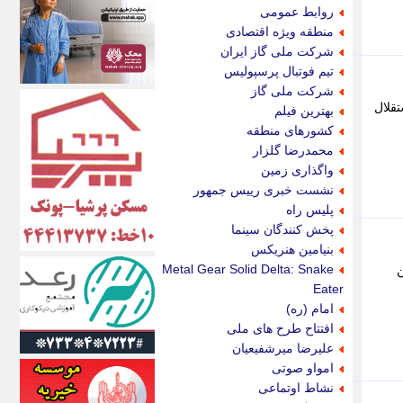
اکونیوز
روابط عمومی
الف
منطقه ویژه اقتصادی
انتشار آنلاین
شرکت ملی گاز ایران
اندیشه قرن
تیم فوتبال پرسپولیس
اندیشه معاصر
شرکت ملی گاز
اندیشه ها
قلال
بهترین فیلم
انرژی پرس
کشورهای منطقه
ای استخدام
محمدرضا گلزار
ایتنا
واگذاری زمین
ایراف
نشست خبری رییس جمهور
ایران آرت
پلیس راه
ایران آنلاین
پخش کنندگان سینما
ایران زندگی
بنیامین هنریکس
ایران فوری
Metal Gear Solid Delta: Snake
ن
ایرانی روز
Eater
ایرانیتال
امام (ره)
ایرنا
افتتاح طرح های ملی
ایسکانیوز
علیرضا میرشفیعیان
ایسنا
امواو صوتی
ایکنا
نشاط اوتماعی
ایلنا