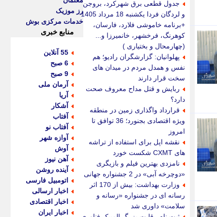
معلمان
جدول قطعی برق شهرکرد، بروجن
رز موزیک
و لردگان فردا یکشنبه 18 مرداد 1405
خدمات مرکزی بوش
+برنامه خاموشی فلارد، فارسان،
منابع خبری
کوهرنگ، فرخشهر، خانمیرزا و...
(چهارمحال و بختیاری )
55 آنلاین
پهلوانیان: گزارشگران رادیو؛ هم
6 صبح
نفس و همدل مردم در میدان های
9 صبح
سخت قرار دارند
آرمان ملی
ربایش و قتل مداح معروف صحت
آریا
دارد؟
آشکار
قرارداد واگذاری زمین در منطقه
آفتاب
ویژه اقتصادی بجنورد؛ 36 توافق تا
آفتاب نو
امروز
آوازه شهر
نقشه اپل برای استفاده از تراشه
آوش
های CXMT شکست خورد
آهن نیوز
نامزدی بهترین فیلم و بازیگری
آینده روشن
«دوچرخه آبی» در 2 جشنواره جهانی
اتومبیل فارسی
وزارت بهداشت: بیش از 170 اثر
اخبار ارسالی
رسانه ای در جشنواره «رسانه و
اخبار اقتصادی
سلامت» داوری شد
اخبار ایران
ثبت نام رقابت بزرگ المپیک فناوری