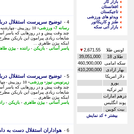
بازار کار
افغانستان
تاجیکستان
ویدئو های ورزشی
توضیح سرپرست استقلال درباره
طنز و کاریکاتور
4 -
بازار آتی سکه
-
-
رسانه 7
ورزشی
10 روز پیش - چهارشنبه 7 مرداد 1405، 11:00
چند وقت پیش و در روزهایی که یاسر آسا
شایعات زیادی پیرامون این بازیکن مطرح
اینکه بیژن طاهری ...
یاسر آسانی
-
بازیکن
-
راننده
-
بیژن طاه
اونس طلا
2,671.55
▼
طلای 18
39,051,000
سکه امامی
460,900,000
بهار ازادی
410,200,000
توضیح سرپرست استقلال درباره
دلار امریکا
5 -
-
-
زیرنویس نیوز
ورزشی
یورو
10 روز پیش - چهارشنبه 7 مرداد 1405، 10:58
چند وقت پیش و در روزهایی که یاسر آسا
لیر ترکیه
شایعات زیادی پیرامون این بازیکن مطرح
درهم امارات
اینکه بیژن طاهری ...
پوند انگلیس
یاسر آسانی
-
بیژن طاهری
-
بازیکن
-
ران
بیت کویین
بیشتر + کد نمایش
هواداران استقلال دست به دامن
6 -