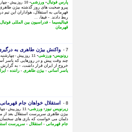
-
-
پارس فوتبال
ورزشی
10 روز پیش - چهارشنبه 7 مرداد 1405، 09:27
پیرو صحبت های روز گذشته بیژن طاهری 
قهرمانی به استقلال، هواداران این تیم در
ربط دادند. - فیفا، ...
فینالیسیما
-
فدراسیون بین المللی فوتبال
قهرمان
واکنش بیژن طاهری به درگیری 
7 -
-
-
رونویس
ورزشی
11 روز پیش - چهارشنبه 7 مرداد 1405، 06:13
چند وقت پیش و در روزهایی که یاسر آسان
خروج از ایران قرار داشت، - به گزارش 
یاسر آسانی
-
بیژن طاهری
-
راننده
-
ایرا
استقلال خواهان جام قهرمانی
8 -
-
-
زیرنویس نیوز
ورزشی
11 روز پیش - چهارشنبه 7 مرداد 1405، 05:23
بیژن طاهری سرپرست استقلال بعد از مر
دلمان می خواست که بازی های سختمان در
جام قهرمانی
-
استقلال
-
سرپرست استقل