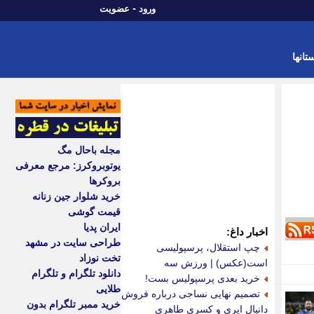
-
ورود
عضویت
تانها
مجله باحال مگ
یوتوبروکرز: مرجع معرفی
بروکرها
خرید شلوار جین زنانه
قیمت گوشی
ایران پدیا
اخبار داغ:
طراحی سایت در مشهد
چپ استقلال، پرسپولیسی
تخت نوزاد
است(عکس) | ورزش سه
دانلود تلگرام و تلگرام
خرید بعدی پرسپولیس بست!
طلایی
تصمیم نهایی نساجی درباره فروش
خرید ممبر تلگرام بدون
دانیال ایری و کسری طاهری