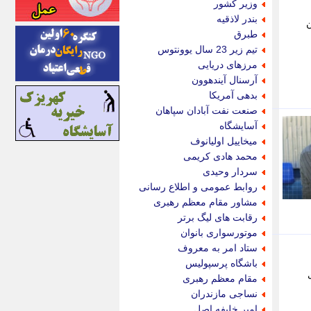
وزیر کشور
اینتیتر
بندر لاذقیه
ن
ایونا نیوز
طبرق
بازتاب آنلاین
تیم زیر 23 سال یوونتوس
باشگاه خبرنگاران
مرزهای دریایی
باغستان نیوز
آرسنال آیندهوون
بامبوک
بدهی آمریکا
ببین و بخون
صنعت نفت آبادان سپاهان
بدینسان
آسایشگاه
بنکر
میخاییل اولیانوف
بیت ران
محمد هادی کریمی
پارس فوتبال
سردار وحیدی
پارسینه
روابط عمومی و اطلاع رسانی
پارسینه پلاس
مشاور مقام معظم رهبری
پاز آنلاین
رقابت های لیگ برتر
پاس گل
موتورسواری بانوان
پانا
ستاد امر به معروف
پرتو نیوز
باشگاه پرسپولیس
پرسون
مقام معظم رهبری
پنجره نیوز
نساجی مازندران
پویامگ
امیر خلیفه اصل