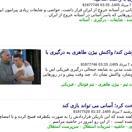
81977749
نی در آستانه خروج از ایران قرار داشت، حواشی و شایعات زیادی پیرامون ای
زهایی که یاسر آسانی در آستانه خروج از ایران ...
نده
-
شایعات
-
درگیری
-
آستانه
شن کند/ واکنش بیژن طاهری به درگیری با
81977746
شت مدتی به شایعه جنجالی درگیری فیزیکی اش با
 پوشان، واکنش نشان داد. چند وقت پیش و در روزهایی
تیم
-
بیژن طاهری
-
تیم فوتبال
-
فیزیکی
حت کرد؛ آسانی می تواند بازی کند
81977520
فته شده که این بازیکن قراردادش را به صورت یکطرفه فسخ کرده و با امضای
شده است. - از این رو امروز در حاشیه مراسم ...
ی
-
حاشیه
-
تمرینات استقلال
-
سرپرست استقلال