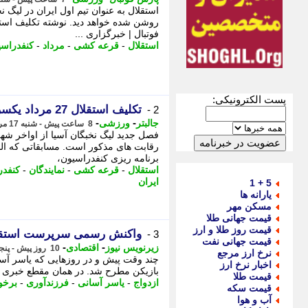
فوتبال | خبرگزاری ...
استقلال
-
قرعه کشی
-
مرداد
-
کنفدراسی
پست الکترونیکی:
تکلیف استقلال 27 مرداد یکسره می شود!
2 -
-
-
جالبتر
ورزشی
8 ساعت پیش - شنبه 17 مرداد 1405، 12:07
فصل جدید لیگ نخبگان آسیا از اواخر شهری
رقابت های مذکور است. مسابقاتی که الب
برنامه ریزی کنفدراسیون،
استقلال
-
قرعه کشی
-
نمایندگان
-
کنفدر
ایران
5 + 1
یارانه ها
مسکن مهر
قیمت جهانی طلا
قیمت روز طلا و ارز
واکنش رسمی سرپرست استقلال
3 -
قیمت جهانی نفت
-
-
زیرنویس نیوز
اقتصادی
10 روز پیش - پنجشنبه 8 مرداد 1405، 05:42
نرخ ارز مرجع
چند وقت پیش و در روزهایی که یاسر آسا
اخبار نرخ ارز
بازیکن مطرح شد. در همان مقطع خبری به 
قیمت طلا
ازدواج
-
یاسر آسانی
-
فرزندآوری
-
برخو
قیمت سکه
آب و هوا