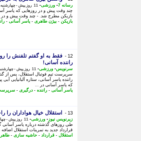
-
-
رسانه 7
ورزشی
11 روز پیش - چهارشنبه 7 مرداد 1405، 03:35
چند وقت پیش و در روزهایی که یاسر آسا
بازیکن مطرح شد. - چند وقت پیش و در رو
بازیکن
-
بیژن طاهری
-
یاسر آسانی
-
ران
فقط به او گفتم تلفنش را رو
12 -
راننده آسانی!
-
-
سرنویس
ورزشی
11 روز پیش - چهارشنبه 7 مرداد 1405، 03:33
سرپرست تیم فوتبال استقلال، پس از گذ
راننده یاسر آسانی، ستاره آلبانیایی آبی
که یاسر آسانی در ...
یاسر آسانی
-
راننده
-
درگیری
-
سرپرست 
استقلال خیال هواداران را را
13 -
-
-
زیرنویس نیوز
ورزشی
11 روز پیش - چهارشنبه 7 مرداد 1405، 01:33
طی روزهای گذشته درباره یاسر آسانی گ
قرارداد جدید به تمرینات استقلال اضافه 
استقلال
-
قرارداد
-
حاشیه سازی
-
طاهر