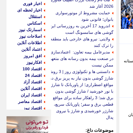
اخبار فوری
2026 آغاز شد
اخبار لحظه ای
حمایت مشروط از موتورسواری
استقلال
بانوان؛ قانونی شود
اسکناس
اندروید 17 آخرین به روزرسانی این
اسمارتک نیوز
گوشی های سامسونگ است
اصلاحات نیوز
ولایتی: نیرو های خارجی باید منطقه
اطلاعات آنلاین
را ترک کنند
اعتماد آنلاین
مدیرعامل بیمه تعاون: اعتمادسازی
افق امروز
در صنعت بیمه بدون رسانه های متعهد
تانه
افکارنیوز
ممکن نیست
اقتصاد 100
دانستنی ها و تکنولوژی روز | 3 روش
اقتصاد 24
شارژ گوشی بدون نیاز به پریز برق در
اقتصاد آزاد
مواقع اضطراری؛ از پاوربانک تا شارژ
اقتصاد آنلاین
با نور خورشید / شارژ گوشی بدون
اقتصاد ایران
برق شد؛ 3 راهکار ساده برای مواقع
اقتصاد معاصر
قطعی برق و سفر؛ پاوربانک سریع،
اقتصاد نیوز
شارژر خورشیدی و شارژ با نیروی
ان
اکو ایران
پدال
اکوفارس
اکونگار
موضوعات داغ: