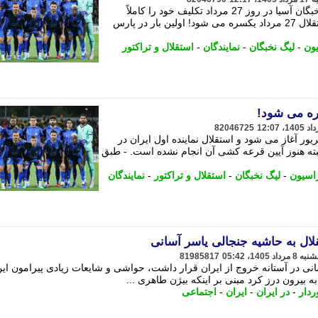
استقلال به عنوان تیم اول ایران در لیگ نخبگان آسیا در روز 27 مرداد تکلیف خود را کاملاً
روشن شده خواهد دید. نوشته تکلیف استقلال 27 مرداد یکسره می شود! اولین بار در پارس
ون
-
لیگ نخبگان
-
نمایندگان
-
استقلال و تراکتور
82046725
ور آغاز می شود و استقلال نماینده اول ایران در
ته هنوز آیین قرعه کشی آن انجام نشده است. - طبق
اسیون
-
لیگ نخبگان
-
استقلال و تراکتور
-
نمایندگان
 به حاشیه جنجالی یاسر آسانی
81985817
نی در آستانه خروج از ایران قرار داشت، حواشی و شایعات زیادی پیرامون ای
بیرون درز کرد مبنی بر اینکه بیژن طاهری ...
ردار
-
در ایران
-
ایران
-
اجتماعی