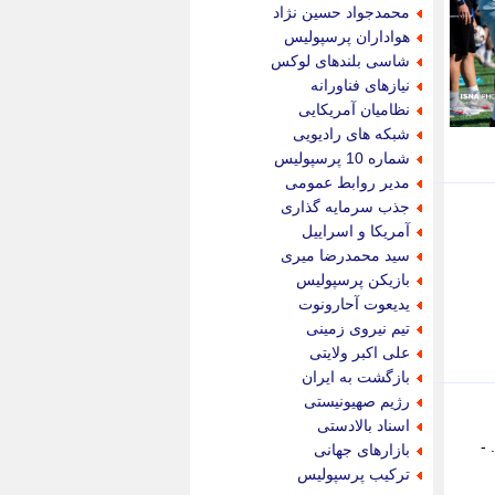
جام جم
محمدجواد حسین نژاد
جدید پرس
هواداران پرسپولیس
جماران
شاسی بلندهای لوکس
جوان ایرانی
نیازهای فناورانه
جهان مانا
نظامیان آمریکایی
جهان نگر
شبکه های رادیویی
جهان نیوز
شماره 10 پرسپولیس
چطور
مدیر روابط عمومی
چمپیونات
جذب سرمایه گذاری
چمدون
آمریکا و اسراییل
چه خبر
سید محمدرضا میری
حادثه 24
بازیکن پرسپولیس
حرف تو
یدیعوت آحارونوت
حوادث پلاس
تیم نیروی زمینی
حوزه نیوز
علی اکبر ولایتی
خبر آنلاین
بازگشت به ایران
خبر جنوب
رژیم صهیونیستی
خبر سیاسی
اسناد بالادستی
خبر گردون
 -
بازارهای جهانی
خبر ورزشی
ترکیب پرسپولیس
خبرجو