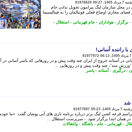
81978829
در محل سازمان لیگ پیرامون تحویل ندادن جام
 فضای مجازی اوضاع فعلی فوتبالمان را به فینالیسیما
-
برگزار
-
هواداران
-
جام قهرمانی
-
استقلال
-
با راننده آسانی!
81977972
ی در آستانه خروج از ایران چند وقت پیش و در روزهایی که یاسر آسانی در آس
“ورزش سه”، چند وقت پیش و در روزهایی ...
ن
-
درگیری
-
آستانه
-
یاسر
 شد
81977897
اسم قرعه کشی لیگ برتر درباره برنامه بازی های آبی پوشان گفت: «ما خودم
 همان ابتدا برگزار شود. - سرپرست استقلال ...
ال
-
قهرمانی
-
جام
-
باشگاه
-
وانتقالات