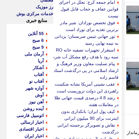
معلمان
امام جمعه کرج: تعلل در اجرای
رز موزیک
قوانین عفاف و حجاب قابل قبول
خدمات مرکزی بوش
نیست
منابع خبری
فوق تخصص نوزادان: شیر مادر
برترین تغذیه برای نوزاد است
55 آنلاین
تور جهانی تنیس صربستان؛ یزدانی
6 صبح
به نیمه نهایی رسید
9 صبح
استقرار تجهیزات تصفیه خانه RO
آرمان ملی
سیه رود با هدف رفع مشکل آب شرب
آریا
پیام تسلیت معاون وزیر فرهنگ و
آشکار
ارشاد اسلامی در پی درگذشت استاد
آفتاب
قاسم زاده
آفتاب نو
عقب نشینی آمریکا نشانه شکست
آوازه شهر
راهبردی این دولت تروریست است
آوش
رشد 4.8 درصدی قیمت جهانی طلا
آهن نیوز
در معاملات هفته
آینده روشن
کیف پول ایران؛ بانکداری بدون
اتومبیل فارسی
اینترنت برای 90 میلیون ایرانی
اخبار ارسالی
نقاش و تصویرگر برجسته ایرانی
اخبار اقتصادی
درگذشت
ماندار
اخبار ایران
رهاسازی 3 مصدوم تصادف در جاده