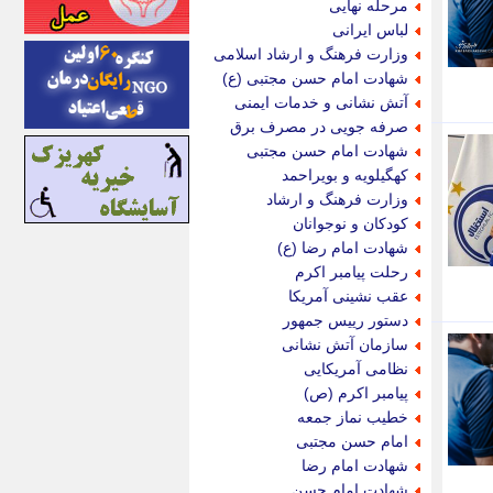
مرحله نهایی
اینتیتر
لباس ایرانی
ایونا نیوز
وزارت فرهنگ و ارشاد اسلامی
بازتاب آنلاین
شهادت امام حسن مجتبی (ع)
باشگاه خبرنگاران
آتش نشانی و خدمات ایمنی
باغستان نیوز
صرفه جویی در مصرف برق
بامبوک
شهادت امام حسن مجتبی
ببین و بخون
کهگیلویه و بویراحمد
بدینسان
وزارت فرهنگ و ارشاد
بنکر
کودکان و نوجوانان
بیت ران
شهادت امام رضا (ع)
پارس فوتبال
رحلت پیامبر اکرم
پارسینه
عقب نشینی آمریکا
پارسینه پلاس
دستور رییس جمهور
پاز آنلاین
سازمان آتش نشانی
پاس گل
نظامی آمریکایی
پانا
پیامبر اکرم (ص)
پرتو نیوز
خطیب نماز جمعه
پرسون
امام حسن مجتبی
پنجره نیوز
شهادت امام رضا
پویامگ
شهادت امام حسن