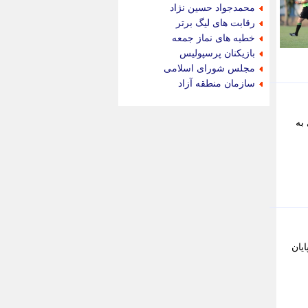
جام جم
محمدجواد حسین نژاد
جدید پرس
رقابت های لیگ برتر
جماران
خطبه های نماز جمعه
جوان ایرانی
بازیکنان پرسپولیس
جهان مانا
مجلس شورای اسلامی
جهان نگر
سازمان منطقه آزاد
جهان نیوز
چطور
به
چمپیونات
چمدون
چه خبر
حادثه 24
حرف تو
حوادث پلاس
حوزه نیوز
خبر آنلاین
خبر جنوب
ی به مصاف هم رفتند که درنهایت این بازی با تساوی 1-1 به پایان
خبر سیاسی
خبر گردون
خبر ورزشی
خبرجو