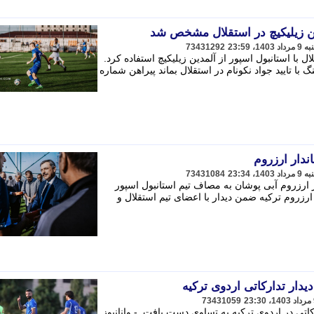
ن زیلیکیچ در استقلال مشخص شد
73431292
ل با استانبول اسپور از آلمدین زیلیکیچ استفاده کرد.
با تایید جواد نکونام در استقلال بماند پیراهن شماره
ندار ارزروم
73431084
 ارزروم آبی پوشان به مصاف تیم استانبول اسپور
 ارزروم ترکیه ضمن دیدار با اعضای تیم استقلال و
دار تدارکاتی اردوی ترکیه
73431059
کاتی در اردوی ترکیه به تساوی دست یافت. - وانانیوز