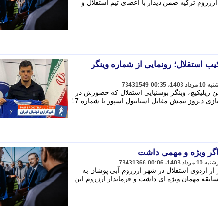
 ارزروم ترکیه ضمن دیدار با اعضای تیم استقلال و
ب استقلال؛ رونمایی از شماره وینگر
73431549
 زیلیکیچ، وینگر بوسنیایی استقلال که حضورش در
این تیم با حواشی زیادی همراه شده، در بازی دیروز تیمش مقابل استانبول اسپور با شماره 17
اگر ویژه و مهمی داشت
73431366
 اردوی استقلال در شهر ارزروم آبی پوشان به
سابقه مهمان ویژه ای داشت و فرماندار ارزروم این