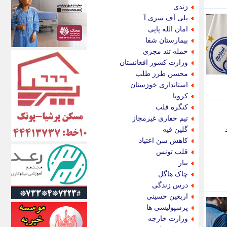
اکونیوز
زندی
الف
پلی آف سری آ
انتشار آنلاین
امان الله پاپی
اندیشه قرن
بیمارستان شفا
اندیشه معاصر
حمله تند مجری
اندیشه ها
وزارت کشور افغانستان
انرژی پرس
محسن طرز طلب
ای استخدام
استانداری خوزستان
ایتنا
کرونا
ایراف
کنگره قلب
ایران آرت
تیم حفاری غیرمجاز
ایران آنلاین
گلین قیه
ایران زندگی
کاهش سن اعتیاد
ایران فوری
قلب تونس
ایرانی روز
بیار
ایرانیتال
چاک هاگل
ایرنا
درس زندگی
ایسکانیوز
اربعین حسینی
ایسنا
پرسپولیسی ها
ایکنا
وزارت خارجه
ایلنا