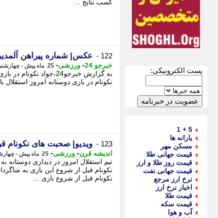
کسب نتایج ...
عکس| شماره پیراهن آلمدی
122 -
-
-
خبرجو 24
ورزشی
25 ماه پیش - چهارشنبه 10 مرداد 1403، 03:08
پست الکترونیکی:
به گزارش خبرجو24،جواد ن
نکونام در بازی دوستانه امروز استقلال با 
5 + 1
یارانه ها
ویدیو| صحبت های نکونام قب
123 -
مسکن مهر
-
-
اندیشه قرن
ورزشی
قیمت جهانی طلا
25 ماه پیش - چهارشنبه 10 مرداد 1403، 02:44
تیم استقلال امروز در دیداری دوستانه ب
قیمت روز طلا و ارز
نکونام قبل از شروع این بازی به شاگرد
قیمت جهانی نفت
نکونام قبل از شروع بازی ...
نرخ ارز مرجع
اخبار نرخ ارز
قیمت طلا
قیمت سکه
آب و هوا