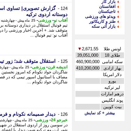
بازار کار
افغانستان
گزارش تصویری| تساوی استق
124 -
تاجیکستان
دوستانه اردوی ترکیه
ویدئو های ورزشی
-
-
آفتاب نو
ورزشی
25 ماه پیش - چهارشنبه 10 مرداد 1403، 02:28
طنز و کاریکاتور
تیم فوتبال استقلال در دیداری دوستانه بر
بازار آتی سکه
متوقف شد. + آخرین اخبار ورزشی را در 
آفتاب نو: تیم فوتبال ...
اونس طلا
2,671.55
▼
طلای 18
39,051,000
استقلال متوقف شد؛ زور تیم
125 -
سکه امامی
460,900,000
-
-
اندیشه قرن
ورزشی
25 ماه پیش - چهارشنبه 10 مرداد 1403، 02:14
بهار ازادی
410,200,000
شاگردان جواد نکونام که امروز نخستین با
دلار امریکا
یورو
شاگردان جواد نکونام ...
لیر ترکیه
درهم امارات
پوند انگلیس
بیت کویین
بیشتر + کد نمایش
دیدار صمیمانه نکونام و فرما
126 -
-
-
خبرجو 24
ورزشی
25 ماه پیش - چهارشنبه 10 مرداد 1403، 01:58
در سومین روز از اردوی استقلال در شهر 
شهر ارزروم ترکیه ضمن دیدار با اعضای تی