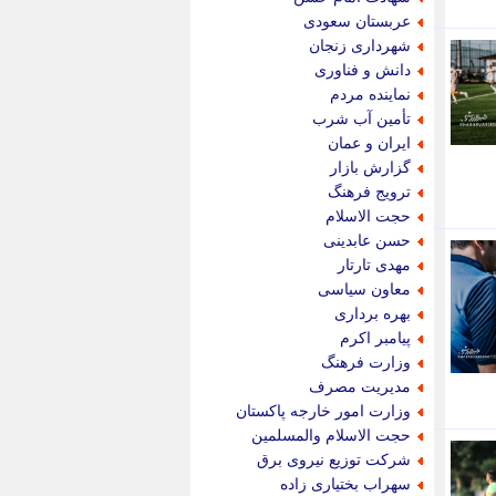
پویه آنلاین
عربستان سعودی
پیام نفت
شهرداری زنجان
تابناک
دانش و فناوری
تازه نیوز
نماینده مردم
تبیان
تأمین آب شرب
تجارت نیوز
ایران و عمان
تحریریه
گزارش بازار
ترابر نیوز
ترویج فرهنگ
ترفندباز
حجت الاسلام
تریبون اقتصاد
حسن عابدینی
تسنیم نیوز
مهدی تارتار
تک ناک
معاون سیاسی
تکراتو
بهره برداری
توریسم آنلاین
پیامبر اکرم
تولید نیوز
وزارت فرهنگ
تیتر فوری
مدیریت مصرف
تیکنا
وزارت امور خارجه پاکستان
جاب ویژن
حجت الاسلام والمسلمین
جار نیوز
شرکت توزیع نیروی برق
جالبتر
سهراب بختیاری زاده