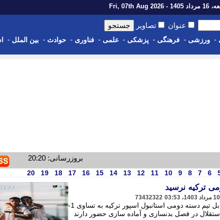
14 - Fri, 07th Aug 2026
عنوان
تصاویر
-
-
-
-
-
-
-
-
ورزشی
فرهنگی
پزشکی
علمی
فناوری
حوادث
بین الملل
اس
بروزرسانی: 20:20
20
19
18
17
16
15
14
13
12
11
10
9
8
7
6
می ترکیه نرسید
73432322
برترین ها: استقلال در دیدای دوستانه مقابل تیم دسته دومی استانبول اسپور ترکیه به تساوی 1-
ان استقلال در فصل بدنسازی و آماده سازی حضور دارند