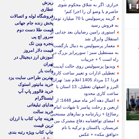
ریزش
خرازی: اگر به شلاق محکوم شوی
عطاری
حاضرم با وضو آن را اجرا کنم!
فروشگاه لوله و اتصالات
گزینه پرسپولیس با 70 میلیارد تومان
پخش زنده جام جهانی
به فروش رسید
قیمت طلا دست دوم
استوری رامین رضاییان بعد جدایی از
سرور اچ پی
استقلال وایرال شد
پنجره وین تک
معمار پرسپولیس به دنبال بازگشت
قیمت دلار امروز
به مستطیل سبز ؛ سورپرایز بزرگ در
آموزش ارز دیجیتال در
راه است ؟ + جزییات
تهران
ویدیو| پرسپولیس روی حالت آپدیت!
وانت بار
تعطیلی ادارات و تغییر ساعت کاری
بهترین طراحی سایت یزد
فردا 17 مرداد 1405 اعلام شد؛ تهران،
خرید مانیتور استوک
البرز و اصفهان تعطیل، 13 استان با
خرید فالوور پاپ آپ
ساعت کاری محدود
اینستاگرام
اعمال دهه آخر ماه صفر 1448؛ از
هدایای تبلیغاتی
اربعین و رحلت پیامبر تا شهادت امام
خرید سالت
رضا(ع) + زیارتنامه و نمازهای مستحبی
هزینه چاپ کتاب با ارزان
امضای توافقنامه دفاع مشترک بین
ترین قیمت
عربستان، پاکستان و ترکیه با نام
چاپ کتاب ویژه رتبه بندی
«توافق مکه» + عکس