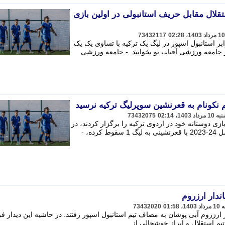
لال مقابل حریف استانبولی در اولین بازی
73432117
ابر استانبول اسپور در لیگ یک ترکیه با تساوی یک یک
جامعه ورزشی آفتاب نو بخوانید. - جامعه ورزشی
 نکونام به قعرنشین سوپرلیگ ترکیه نرسید
73432075
زی دوستانه خود در اردوی ترکیه را برگزار کردند، در
مصاف با استانبول اسپور تیمی که در فصل 24-2023 با قعرنشینی به لیگ 1 سقوط کرده، -
ندار ارزروم
73432020
ارزروم آبی پوشان به مصاف تیم استانبول اسپور رفتند. در حاشیه این دیدار فر
م استقلال و ابراز خوشحالی از ...