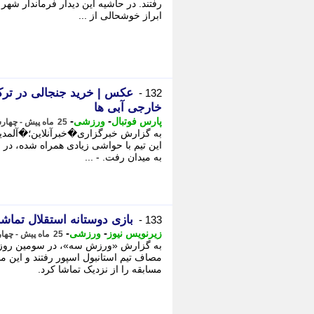
رفتند. در حاشیه این دیدار فرماندار شهر
ابراز خوشحالی از ...
عکس | خرید جنجالی در ترکی
132 -
خارجی آبی ها
-
-
پارس فوتبال
ورزشی
25 ماه پیش - چهارشنبه 10 مرداد 1403، 00:35
به گزارش خبرگزاری�خبرآنلاین؛�آلمدین
به میدان رفت. - ...
بازی دوستانه استقلال تماش
133 -
-
-
زیرنویس نیوز
ورزشی
25 ماه پیش - چهارشنبه 10 مرداد 1403، 00:06
به گزارش «ورزش سه»، در سومین روز از
مصاف تیم استانبول اسپور رفتند و این م
مسابقه را از نزدیک تماشا کرد.