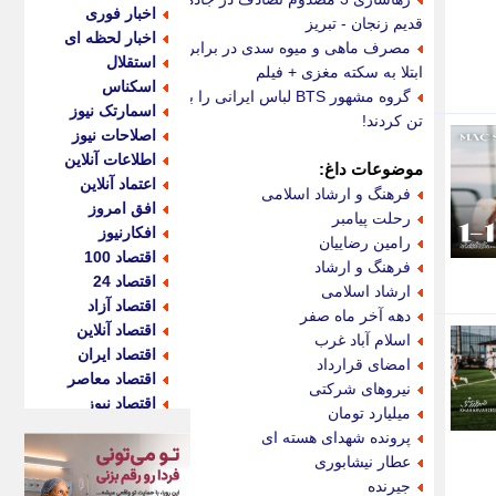
اخبار فوری
قدیم زنجان - تبریز
اخبار لحظه ای
مصرف ماهی و میوه سدی در برابر
استقلال
ابتلا به سکته مغزی + فیلم
اسکناس
گروه مشهور BTS لباس ایرانی را بر
اسمارتک نیوز
تن کردند!
اصلاحات نیوز
اطلاعات آنلاین
موضوعات داغ:
اعتماد آنلاین
فرهنگ و ارشاد اسلامی
افق امروز
رحلت پیامبر
افکارنیوز
رامین رضاییان
اقتصاد 100
فرهنگ و ارشاد
اقتصاد 24
ارشاد اسلامی
اقتصاد آزاد
دهه آخر ماه صفر
اقتصاد آنلاین
اسلام آباد غرب
اقتصاد ایران
امضای قرارداد
اقتصاد معاصر
نیروهای شرکتی
اقتصاد نیوز
میلیارد تومان
اکو ایران
پرونده شهدای هسته ای
اکوفارس
عطار نیشابوری
اکونگار
جیرنده