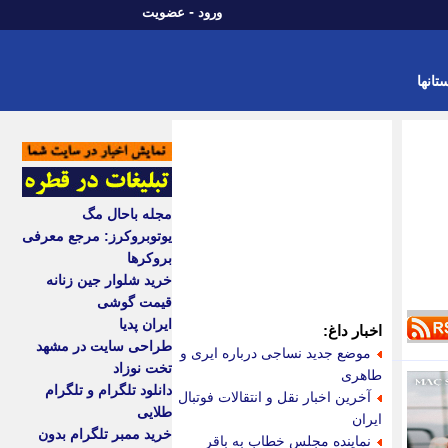
-
ورود
عضویت
تانها
مجله باحال مگ
یوتوبروکرز: مرجع معرفی
بروکرها
خرید شلوار جین زنانه
قیمت گوشی
ایران پدیا
اخبار داغ:
طراحی سایت در مشهد
موضع جدید نساجی درباره ایری و
تخت نوزاد
طاهری
دانلود تلگرام و تلگرام
آخرین اخبار نقل و انتقالات فوتبال
طلایی
ایران
خرید ممبر تلگرام بدون
نماینده مجلس خطاب به باقر