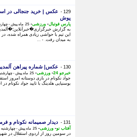
عکس | خرید جنجالی در است
129 -
پوش
-
-
پارس فوتبال
ورزشی
25 ماه پیش - چهارشنبه 10 مرداد 1403، 01:15
به گزارش خبرگزاری�خبرآنلاین؛�آلمدین
به میدان رفت. - ...
عکس| شماره پیراهن آلمدی
130 -
-
-
خبرجو 24
ورزشی
25 ماه پیش - چهارشنبه 10 مرداد 1403، 00:58
جواد نکونام در بازی دوستانه امروز استقل
بوسنیایی هلدینگ با تایید جواد نکونام در ا
دیدار صمیمانه نکونام و فرما
131 -
-
-
آفتاب نو
ورزشی
25 ماه پیش - چهارشنبه 10 مرداد 1403، 00:58
در سومین روز از اردوی استقلال در شهر