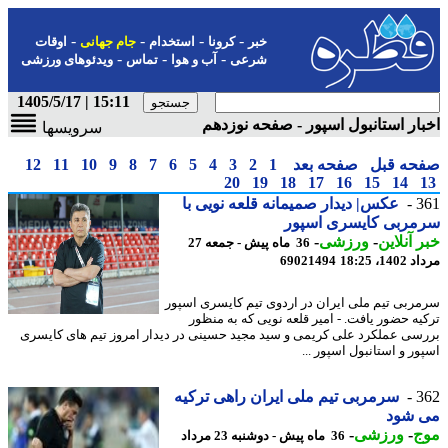
-
-
-
-
خبر
کرونا
استخدام
جام جهانی
اوقات
-
-
-
شرعی
آب و هوا
تماس
ویدئوهای ورزشی
15:11 | 1405/5/17
ار استانبول اسپور - صفحه نوزدهم
سرویسها
حه قبل
صفحه بعد
1
2
3
4
5
6
7
8
9
10
11
12
20
19
18
17
16
15
14
3
عکس| دیدار صمیمانه قلعه نویی با
مربی کایسری اسپور
 آنلاین
-
ورزشی
-
36 ماه پیش - جمعه 27
1، 18:25
69021494
ربی تیم ملی ایران در اردوی تیم کایسری اسپور
یه حضور یافت. - امیر قلعه نویی که به منظور
سی عملکرد علی کریمی و سید مجید حسینی در دیدار امروز تیم های کایسری
ر و استانبول اسپور ...
3
سرمربی تیم ملی ایران راهی ترکیه
 شود
ج
-
ورزشی
-
36 ماه پیش - دوشنبه 23 مرداد