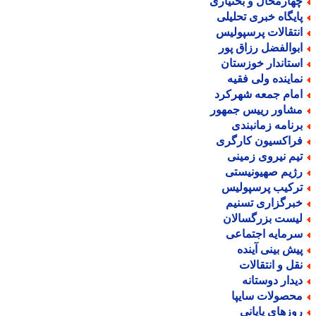
هارمحال و بختیاری
ایگاه خبری تحلیلی
نتقالات پرسپولیس
بوالفضل رزاق پور
ستاندار خوزستان
ماینده ولی فقیه
مام جمعه شهرکرد
شاور رییس جمهور
رنامه زمانبندی
راکسیون کارگری
یم نیروی زمینی
ژیم صهیونیستی
رکیب پرسپولیس
برگزاری تسنیم
یست بزرگسالان
رمایه اجتماعی
یش بینی آینده
قل و انتقالات
یدار دوستانه
حصولات سایپا
وزهای پایانی