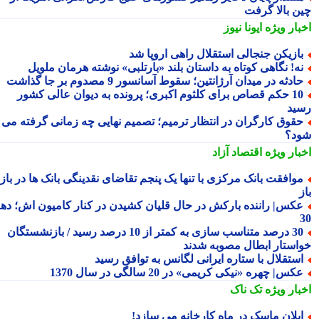
ن بالا گرفت
بار ویژه
ایونا نیوز
ازیکن جنجالی استقلال راهی اروپا شد
ه! نگاهی کوتاه به داستان بلند «بارتلبی» نوشته هرمان ملویل
ادثه در میدان آرژانتین؛ سقوط آسانسور 9 مصدوم بر جا گذاشت
10 حکم قصاص برای کلثوم اکبری؛ پرونده به دیوان عالی کشور
ید
قوق کارگران در انتظار ترمیم؛ تصمیم نهایی چه زمانی گرفته می
د؟
بار ویژه
اقتصاد آزاد
وافقت بانک مرکزی با تنها یک پنجم تقاضای نقدینگی بانک ها در بازار
کس| راننده بارکش در حال قلیان کشیدن در کنار کامیون اش؛ دهه
30 درصد متناسب سازی به کمتر از 10 درصد رسید / بازنشستگان
استار ابطال مصوبه شدند
ستقلال با ستاره ایرانی لگانس به توافق رسید
کس| چهره «نیکی کریمی» در 20 سالگی در سال 1370
بار ویژه
تک ناک
یلان ماسک در ماه کارخانه می سازد!