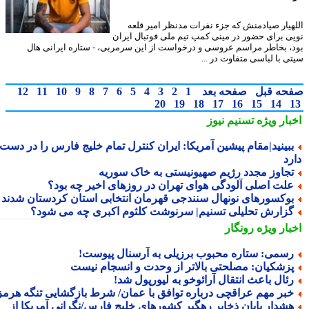
هیار صیادمنش که جزء نفرات مدنظر امیر قلعه
ی برای حضور در مینی کمپ تیم ملی فوتبال ایران
، بخاطر مراسم عروسی و درخواست از این سرمربی، - ستاره ایرانی هال
ی با لباسی متفاوت در ...
حه قبل
صفحه بعد
1
2
3
4
5
6
7
8
9
10
11
12
20
19
18
17
16
15
14
بار ویژه
تسنیم نیوز
بینید|مقام پیشین آمریکا: ایران کنترل تمام خلیج فارس را در دست
رد
جاوز مجدد رژیم صهیونیستی به خاک سوریه
لت اصلی آلودگی هوای تهران در روزهای اخیر چه بود؟
وکسورهای نونهال سنندجی قهرمان انتخابی استان کردستان شدند
زارش تحلیلی تسنیم| سرنوشت کلثوم اکبری چه می شود؟
بار ویژه
رونگار
سمی: ستاره محبوب برزیلی به آرسنال پیوست!
زشکیان: مصلحتی بالاتر از وحدت و انسجام نیست
ئال باعث انتقال آرائوخو به لیورپول شد!
بر مهم عراقچی درباره توافق با عمان/ شرط بازگشایی تنگه هرمز
شدار پایان ذخایر رهگیر کشورهای خلیج فارس/نگرانی آمریکا از