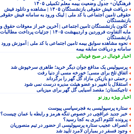
هنگیان+ جدول وضعیت بیمه معلم تکمیلی ۱۴۰۵
دریافت فیش حقوقی بازنشستگان ۱۴۰۵ | مشاهده و دانلود فیش
وقی تامین اجتماعی با کد ملی | لینک ورود به سامانه فیش حقوقی
زنشستگان
انون بازنشستگان تامین اجتماعی | آخرین خبر از معوقات حقوق و
مابه التفاوت فروردین و اردیبهشت ۱۴۰۵ | جزئیات پرداخت مطالبات
زنشستگان
حوه مشاهده سوابق بیمه تامین اجتماعی با کد ملی | آموزش ورود به
مانه و دریافت سابقه بیمه
بار فوتبال در صبح فوتبالی
رسپولیس یک مدافع جوان دیگر خرید؛ طاهری سرخپوش شد
تفاق تلخ برای مسی؛ خورخه مسی از دنیا رفت
حمتی دو بازیکن مازاد گل گهر را برگرداند
ستقلال با تغییر دو عضو هیئت مدیره درست نمی شود
اجیکستان؛ مقصد آسیایی گل گهر برای میزبانی
بار ویژه
روز نو
تاره پرسپولیسی به فجرسپاسی پیوست
بر جدید عراقچی در خصوص تنگه هرمز و رابطه با عمان چیست؟
رونده کلثوم اکبری به کجا رسید؟
نصراف عجیب ستاره پرسپولیسی از حضور در تیم منصوریان
جود فسفر در بمباران لامرد تأیید شد