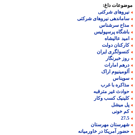
ضوعات داغ:
یروهای شرکتی
اماندهی نیروهای شرکتی
داح سرشناس
اشگاه پرسپولیس
مید عالیشاه
ارکنان دولت
نسولگری ایران
وز خبرنگار
رهم امارات
لومینیوم اراک
ویناس
ذاکره با غرب
وادث غیر مترقبه
لینیک کسب وکار
ل میشل
م خونی
27.
هرستان مهرستان
ضور آمریکا در خاورمیانه