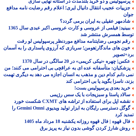
رسپولیس و دو خرید بلندمدت در آستانه نهایی سازی
زییات عجیب انتقال دانیال ایری؛ اعلام رقم رضایت نامه مدافع
ان
ادمهر عقیلی به ایران برمی گردد؟
ببینید| فیلمی از عروسی و کارت عروسی اکبر عبدی سال 1365
سط همسرش منتشر شد
قم نجومی رضایتنامه مدافع موردنظر پرسپولیس لو رفت
ون های ماندگار|هومن؛ سربازی که آرزوی پاسداری را به آسمان
+تصویر
س| چهره «نیکی کریمی» در 20 سالگی در سال 1370
زشکیان: متأسفانه عده ای به عراقچی بی احترامی می کنند؛ من
 دانم کدام دین و مذهب به انسان اجازه می دهد به دیگری تهمت
د، ناسزا بگوید یا بی احترامی کند
رید بعدی پرسپولیس بست!
الاد پاستا و سبزیجات با یک سس رژیمی
شه اپل برای استفاده از تراشه های CXMT شکست خورد
گوگل دسترسی رایگان به ابزار تولید ویدیوی Gemini Omni را
ید کرد
ل قهوه | فال قهوه روزانه یکشنبه 18 مرداد ماه 1405
وش شارژ کردن گوشی بدون نیاز به پریز برق