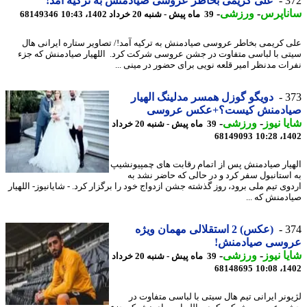
3
علی کریمی بخاطر عروسی صیادمنش به ترکیه آمد!
ناپرس
-
ورزشی
-
39 ماه پیش - شنبه 20 خرداد 1402، 10:43
68149346
 کریمی بخاطر عروسی صیادمنش به ترکیه آمد!/ تصاویر ستاره ایرانی هال
ی با لباسی متفاوت در جشن عروسی شرکت کرد. اللهیار صیادمنش که جزء
ات مدنظر امیر قلعه نویی برای حضور در مینی ...
3
دویگو گوزل همسر مدلینگ الهیار
ادمنش کیست؟+عکس عروسی
ا نیوز
-
ورزشی
-
39 ماه پیش - شنبه 20 خرداد
68149093
1402
یار صیادمنش پس از اتمام رقابت های چمپیونشیپ
استانبول سفر کرد و در حالی که حاضر نشد به
وی تیم ملی برود، روز گذشته جشن ازدواج خود را برگزار کرد. - شایانیوز- اللهیار
دمنش که ...
3
(عکس) 2 استقلالی مهمان ویژه
وسی صیادمنش!
ا نیوز
-
ورزشی
-
39 ماه پیش - شنبه 20 خرداد
68148695
1402
ونر ایرانی تیم هال سیتی با لباسی متفاوت در