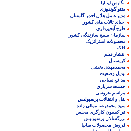
نگلیس ایتالیا
تئو گوندوزی
دیرعامل هلال احمر گلستان
حیای تالاب های کشور
رح آبخیزداری
ازمان بسیج سازندگی کشور
حصولات استراتژیک
لکه
نتشار فیلم
ریستال
حمدمهدی بخشی
بدیل وضعیت
دافع نساجی
دمت سربازی
راسم عروسی
قل و انتقالات پرسپولیس
ید محمدرضا موالی زاده
راکسیون کارگری مجلس
زرگسالان پرسپولیس
روش محصولات سایپا