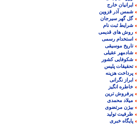
یرانیان خارج
مس آذر قزوین
ل گهر سیرجان
رایط ثبت نام
وش های قدیمی
ستخدام رسمی
اریخ موسیقی
ادمهر عقیلی
کوفایی کشور
حقیقات پلیس
رداخت هزینه
براز نگرانی
اطره انگیز
رفروش ترین
یلاد محمدی
یژن مرتضوی
رفیت تولید
ایگاه خبری