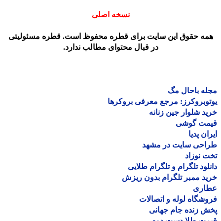
نسخه اصلی
مه حقوق این سایت برای قطره محفوظ است. قطره مسئولیتی
در قبال محتوای مطالب ندارد.
ه باحال مگ
وبروکرز: مرجع معرفی بروکرها
د شلوار جین زنانه
مت گوشی
ان پدیا
احی سایت در مشهد
 نوزاد
لود تلگرام و تلگرام طلایی
د ممبر تلگرام بدون ریزش
اری
شگاه لوله و اتصالات
 زنده جام جهانی
مت طلا دست دوم