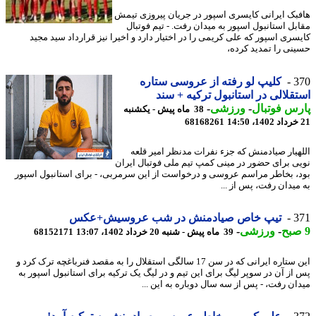
بک ایرانی کایسری اسپور در جریان پیروزی تیمش
بل استانبول اسپور به میدان رفت. - تیم فوتبال
سری اسپور که علی کریمی را در اختیار دارد و اخیرا نیز قرارداد سید مجید
نی را تمدید کرده،
3
کلیپ لو رفته از عروسی ستاره
قلالی در استانبول ترکیه + سند
س فوتبال
-
ورزشی
-
38 ماه پیش - یکشنبه
68168261
هیار صیادمنش که جزء نفرات مدنظر امیر قلعه
ی برای حضور در مینی کمپ تیم ملی فوتبال ایران
، بخاطر مراسم عروسی و درخواست از این سرمربی، - برای استانبول اسپور
میدان رفت، پس از ...
3
تیپ خاص صیادمنش در شب عروسیش+عکس
-
ورزشی
-
39 ماه پیش - شنبه 20 خرداد 1402، 13:07
68152171
این ستاره ایرانی که در سن 17 سالگی استقلال را به مقصد فنرباغچه ترک کرد و
از آن در سوپر لیگ برای این تیم و در لیگ یک ترکیه برای استانبول اسپور به
ان رفت، - پس از سه سال دوباره به این ...