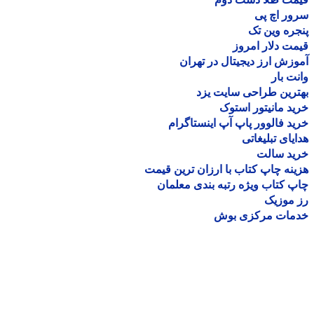
ر اچ پی
ره وین تک
ت دلار امروز
زش ارز دیجیتال در تهران
ت بار
رین طراحی سایت یزد
د مانیتور استوک
د فالوور پاپ آپ اینستاگرام
یای تبلیغاتی
ید سالت
نه چاپ کتاب با ارزان ترین قیمت
 کتاب ویژه رتبه بندی معلمان
موزیک
مات مرکزی بوش