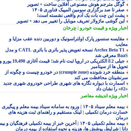
وگل مترجم هوش مصنوعی آفلاین ساخت + تصویر
فر تا صد برگزاری سومین المپیک فناوری ۱۴۰۵
شت این چت بات یک آدم واقعی نشسته است!
ین گوشی ماژولار تعریف موبایل را تغییر می دهد + تصویر
بار ویژه
و قیمت خودرو | چرخان
قایسه سنسور پارک اولتراسونیک و دوربین دنده عقب مزایا و
ایب
Arcfox Beta T1 نسخه تعویض پذیر باتری با باتری CATL و مدل
معرفی شد
جیلی E2 الکتریکی در اروپا ثبت نام شد؛ قیمت آغازی 19,490 یورو و
ویل ها از سپتامبر
منطقه خرد شونده (crumple zone) در خودرو چیست و چگونه از
نشینان محافظت می کند
سمارت با دیواره نگاره های شهری طراحی خودروی شهری جدید
بار ویژه
اندیشه معاصر
بیمه معلم سیناد ۱۴۰۵ | ورود به سامانه سیناد بیمه معلم و پیگیری
ارت درمان تکمیلی | لینک مستقیم و راهنمای ثبت هزینه های
مان
بیمه معلم تکمیلی ۱۴۰۵ | آخرین خبر از بیمه تکمیلی فرهنگیان و بیمه
نا | شرایط، پوشش ها، هزینه و نحوه استفاده از بیمه درمان