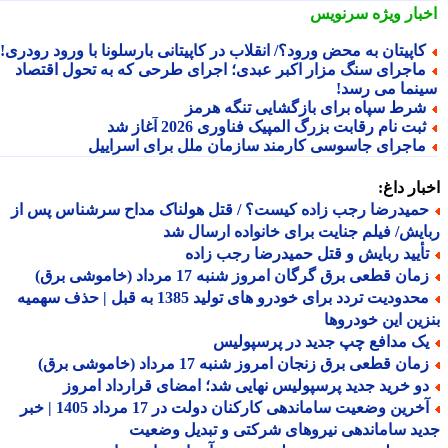
بار ویژه
سرنویس
اپیتان به محض ورود؟/ انقلاب در کاپیتانی بارسلونا با ورود رودری!
اجرای سنگ مزار اکبر عبدی؛ اجرای طرحی که به تحول اقتصاد
نما می رسد!
رط سپاه برای بازگشایی تنگه هرمز
بت نام رقابت بزرگ المپیک فناوری 2026 آغاز شد
اجرای جاسوسی کارمند سازمان ملل برای اسراییل
ار داغ:
میدرضا رجب زاده کیست؟ / قتل هولناک مداح سرشناس پس از
یش/ فیلم جنایت برای خانواده ارسال شد
أیید ربایش و قتل حمیدرضا رجب زاده
ان قطعی برق گرگان امروز شنبه 17 مرداد (خاموشی برق)
محدودیت تردد برای خودرو های تولید 1385 به قبل | حذف سهمیه
ین این خودروها
ک مدافع چپ جدید در پرسپولیس
ان قطعی برق زنجان امروز شنبه 17 مرداد (خاموشی برق)
و خرید جدید پرسپولیس نهایی شد؛ امضای قرارداد امروز
آخرین وضعیت ساماندهی کارکنان دولت در 17 مرداد 1405 | خبر
د ساماندهی نیروهای شرکتی و تبدیل وضعیت