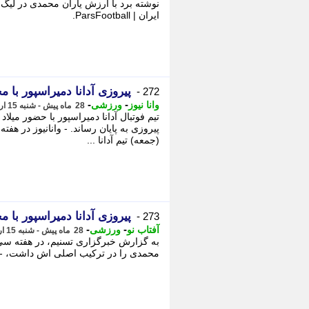
نوشته برد با ارزش یاران محمدی در لیگ ت
ایران | ParsFootball.
پیروزی آدانا دمیراسپور با 
272 -
-
-
وانا نیوز
ورزشی
28 ماه پیش - شنبه 15 اردیبهشت 1403، 20:10
تیم فوتبال آدانا دمیراسپور با حضور میلا
پیروزی به پایان رساند. - وانانیوز در ه
(جمعه) تیم آدانا ...
پیروزی آدانا دمیراسپور با 
273 -
-
-
آفتاب نو
ورزشی
28 ماه پیش - شنبه 15 اردیبهشت 1403، 19:43
به گزارش خبرگزاری تسنیم، در هفته سی و
محمدی را در ترکیب اصلی اش داشت، - ب