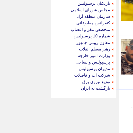
جام جم
بازیکنان پرسپولیس
جدید پرس
مجلس شورای اسلامی
جماران
سازمان منطقه آزاد
جوان ایرانی
کنفرانس مطبوعاتی
جهان مانا
متخصص مغز و اعصاب
جهان نگر
شماره 10 پرسپولیس
جهان نیوز
معاون رییس جمهور
چطور
رهبر معظم انقلاب
چمپیونات
وزارت امور خارجه
چمدون
پرسپولیس و نساجی
چه خبر
مدیران پرسپولیس
حادثه 24
شرکت آب و فاضلاب
حرف تو
توزیع نیروی برق
حوادث پلاس
بازگشت به ایران
حوزه نیوز
خبر آنلاین
خبر جنوب
خبر سیاسی
خبر گردون
خبر ورزشی
خبرجو