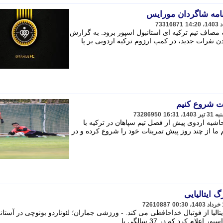
رنامه شاگردان مورایس
73316871
 مصاف تیم ترکیه ای استانبول اسپور برود. به گزارش
دن نفرات جدید، در کمپ ارزوم ترکیه اردویی بر پا
درت شروع کنیم
73286950
شیه اردوی پیش از فصل تیم سپاهان در ترکیه با
 ما از چند روز پیش تمرینات خود را شروع کرده و در
 ایتالیایی
72610887
تالیا از فوتبال خداحافظی می کند. - ورزشی جماران؛ لئوناردو بونوچی در آستان
 کرد که در 37 سالگی با ...