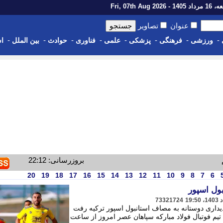
14 - Fri, 07th Aug 2026
عنوان
تصاویر
-
-
-
-
-
-
-
-
ورزشی
فرهنگی
پزشکی
علمی
فناوری
حوادث
بین الملل
اس
بروزرسانی: 22:12
20
19
18
17
16
15
14
13
12
11
10
9
8
7
6
بول اسپور
73321724
دیداری دوستانه به مصاف استانبول اسپور ترکیه رفت
ارش ایلنا، تیم فوتبال فولاد مبارکه سپاهان عصر امروز از ساعت