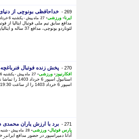
خداحافظی بونوچی از دنیای 
269 -
-
-
ایرنا
ورزشی
27 ماه پیش - یکشنبه 6 خرداد 1403، 17:30
مدافع سابق تیم ملی فوتبال ایتالیا از فو
لئوناردو بونوچی، مدافع 37 ساله و ایتالیایی این تیم، در پایان بازی امشب ...
پخش زنده فوتبال فنرباغچه - استانب
270 -
-
-
افکارنیوز
ورزشی
27 ماه پیش - یکشنبه 6 خرداد 1403، 14:00
استانبول اسپور
اسپور 6 خرداد 1403 را از ساعت 19:30 در سوپرلیگ ترکیه تماشا نمایید. این مسابقه ...
برد با ارزش یاران محمدی در
271 -
-
-
پارس فوتبال
ورزشی
28 ماه پیش - شنبه 15 اردیبهشت 1403، 20:45
آدانا دمیراسپور در حضور مدافع ایرانی 