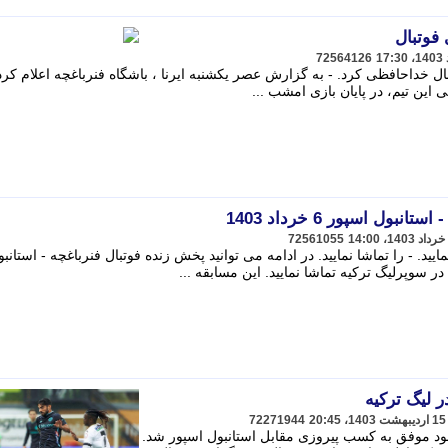
فوتبال
72564126
تبال خداحافظی کرد. - به گزارش عصر یکشنبه ایرنا ، باشگاه فنرباغچه اعلام کرد
ول اسپور 6 خرداد 1403
72561055
 6 خرداد 1403 را تماشا نمایید. - را تماشا نمایید. در ادامه می توانید پخش زنده فوتبال فنرباغچه - استانب
 لیگ ترکیه
72271944
خود موفق به کسب پیروزی مقابل استانبول اسپور شد.