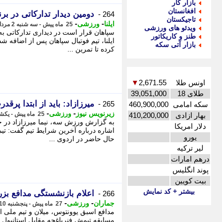
بازار کار
افغانستان
دومین دیدار تدارکاتی در ب
264 -
تاجیکستان
-
-
ایلنا
ورزشی
25 ماه پیش - سه شنبه 2 مرداد 1403، 14:20
ویدئو های ورزشی
سپاهان قرار است در دیداری تدارکاتی به
طنز و کاریکاتور
ایلنا، تیم فوتبال سپاهان پس از اضافه ش
بازار آتی سکه
کرده تا تمرین ...
اونس طلا
2,671.55
▼
طلای 18
39,051,000
میرزازاد: باید از ابتدا پرق
265 -
سکه امامی
460,900,000
-
-
زیرنویس نیوز
ورزشی
25 ماه پیش - یکشنبه 31 تیر 1403، 16:31
بهار ازادی
410,200,000
به گزارش ورزش سه، نیما میرزازاد در حا
دلار امریکا
اشاره درباره آخرین شرایط تیم گفت: تیم
یورو
حال حاضر در اردوی ...
لیر ترکیه
درهم امارات
پوند انگلیس
بیت کویین
بیشتر + کد نمایش
اعلام بازنشستگی مدافع بزرگ
266 -
-
-
جماران
ورزشی
27 ماه پیش - پنجشنبه 10 خرداد 1403، 00:30
مدافع اسبق یوونتوس، میلان و تیم ملی ای
مسابقه تیمش فنرباغچه مقابل استانبول اسپور اعلام