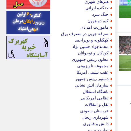
هنرهای شهری
اینتیتر
جنگنده ایرانی
ایونا نیوز
جنگ سرد
بازتاب آنلاین
کیم دو هوون
باشگاه خبرنگاران
ماموریت امدادی
باغستان نیوز
صرفه جویی در مصرف برق
بامبوک
کهگیلویه و بویراحمد
ببین و بخون
محمدجواد حسین نژاد
بدینسان
کودکان و نوجوانان
بنکر
معاون رییس جمهوری
بیت ران
مجموعه تلویزیونی
پارس فوتبال
عقب نشینی آمریکا
پارسینه
دستور رییس جمهور
پارسینه پلاس
سازمان آتش نشانی
پاز آنلاین
باشگاه استقلال
پاس گل
نظامی آمریکایی
پانا
نقل و انتقالات
پرتو نیوز
عربستان سعودی
پرسون
شهرداری زنجان
پنجره نیوز
دانش و فناوری
پویامگ
نماینده مردم