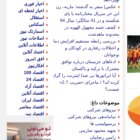
اخبار فوری
عکس| سفر به گذشته؛ ماریه، زن
اخبار لحظه ای
ابن حر سریال مختارنامه با پای
استقلال
شکسته و در 41 سالگی؛ سال 94
اسکناس
کشف جسد مجهول الهویه در
اسمارتک نیوز
محدوده ماهدشت
اصلاحات نیوز
بررسی رابطه مستقیم افزایش دما
اطلاعات آنلاین
و اختلالات رفتاری در کودکان و
اعتماد آنلاین
نوجوانان
افق امروز
ادعاهای عربستان درباره توافق
افکارنیوز
مشترک با ترکیه و پاکستان
اقتصاد 100
آیا اپراتورها بی صدا اینترنت را گران
اقتصاد 24
کرده اند؟ / ماجرای «ضریب 2.7»
اقتصاد آزاد
چیست؟
اقتصاد آنلاین
اقتصاد ایران
موضوعات داغ:
اقتصاد معاصر
نیروهای شرکتی
اقتصاد نیوز
ساماندهی نیروهای شرکتی
اکو ایران
پرسپولیسی ها
اکوفارس
شهید محمود صارمی
اکونگار
رامین رضاییان