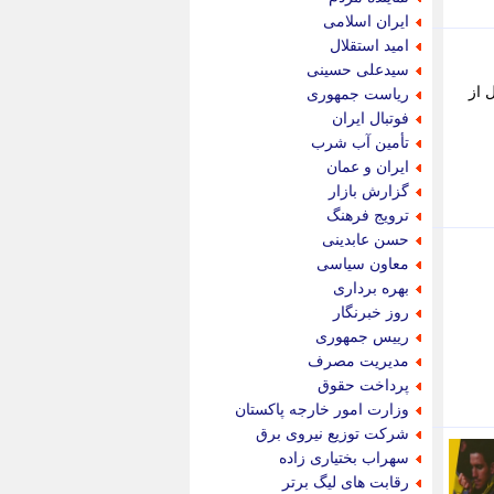
پویه آنلاین
ایران اسلامی
پیام نفت
امید استقلال
تابناک
سیدعلی حسینی
تازه نیوز
 از
ریاست جمهوری
تبیان
فوتبال ایران
تجارت نیوز
تأمین آب شرب
تحریریه
ایران و عمان
ترابر نیوز
گزارش بازار
ترفندباز
ترویج فرهنگ
تریبون اقتصاد
حسن عابدینی
تسنیم نیوز
معاون سیاسی
تک ناک
بهره برداری
تکراتو
روز خبرنگار
توریسم آنلاین
رییس جمهوری
تولید نیوز
مدیریت مصرف
تیتر فوری
پرداخت حقوق
تیکنا
وزارت امور خارجه پاکستان
جاب ویژن
شرکت توزیع نیروی برق
جار نیوز
سهراب بختیاری زاده
جالبتر
رقابت های لیگ برتر