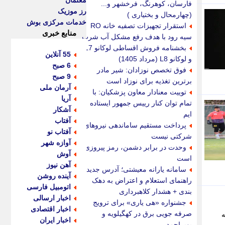
معلمان
فارسان، کوهرنگ، فرخشهر و...
رز موزیک
(چهارمحال و بختیاری )
خدمات مرکزی بوش
استقرار تجهیزات تصفیه خانه RO
منابع خبری
سیه رود با هدف رفع مشکل آب شرب
بخشنامه فروش اقساطی لوکانو L7
55 آنلاین
و لوکانو L8 (مرداد 1405)
6 صبح
فوق تخصص نوزادان: شیر مادر
9 صبح
برترین تغذیه برای نوزاد است
آرمان ملی
توییت معنادار معاون پزشکیان: با
آریا
تمام توان کنار رییس جمهور ایستاده
آشکار
ایم
آفتاب
پرداخت مستقیم ساماندهی نیروهای
آفتاب نو
شرکتی نیست
آوازه شهر
وحدت در برابر دشمن، رمز پیروزی
آوش
است
آهن نیوز
سامانه یارانه معیشتی؛ آدرس جدید،
آینده روشن
راهنمای استعلام و اعتراض به دهک
اتومبیل فارسی
بندی + هشدار کلاهبرداری
اخبار ارسالی
جشنواره «هی یاری» برای ترویج
اخبار اقتصادی
صرفه جویی برق در کهگیلویه و
ه
اخبار ایران
بویراحمد