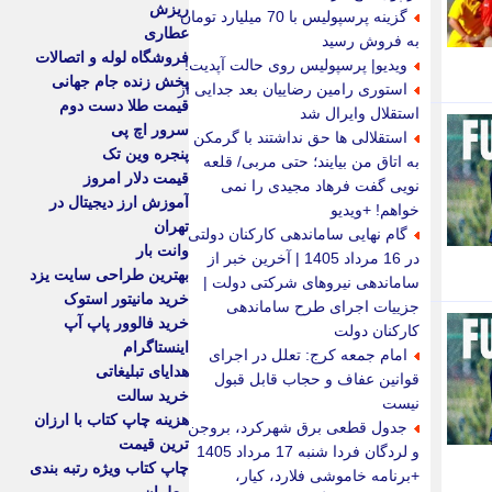
ریزش
گزینه پرسپولیس با 70 میلیارد تومان
عطاری
به فروش رسید
فروشگاه لوله و اتصالات
ویدیو| پرسپولیس روی حالت آپدیت!
پخش زنده جام جهانی
استوری رامین رضاییان بعد جدایی از
قیمت طلا دست دوم
استقلال وایرال شد
سرور اچ پی
استقلالی ها حق نداشتند با گرمکن
پنجره وین تک
به اتاق من بیایند؛ حتی مربی/ قلعه
قیمت دلار امروز
نویی گفت فرهاد مجیدی را نمی
آموزش ارز دیجیتال در
خواهم! +ویدیو
تهران
گام نهایی ساماندهی کارکنان دولتی
وانت بار
در 16 مرداد 1405 | آخرین خبر از
بهترین طراحی سایت یزد
ساماندهی نیروهای شرکتی دولت |
خرید مانیتور استوک
جزییات اجرای طرح ساماندهی
خرید فالوور پاپ آپ
کارکنان دولت
اینستاگرام
امام جمعه کرج: تعلل در اجرای
هدایای تبلیغاتی
قوانین عفاف و حجاب قابل قبول
خرید سالت
نیست
هزینه چاپ کتاب با ارزان
جدول قطعی برق شهرکرد، بروجن
ترین قیمت
و لردگان فردا شنبه 17 مرداد 1405
چاپ کتاب ویژه رتبه بندی
+برنامه خاموشی فلارد، کیار،