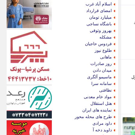
اکونیوز
اسلام آباد غرب
الف
امضای قرارداد
انتشار آنلاین
میلیارد تومان
اندیشه قرن
باشگاه نساجی
اندیشه معاصر
بهروز وثوقی
اندیشه ها
مشکله
انرژی پرس
فردوس حاجیان
ای استخدام
طلوع نیوز
ایتنا
ماهانی
ایراف
روز صادرات
ایران آرت
میدان دادن
ایران آنلاین
ول
ماسیمو آلگری
ایران زندگی
سامانه سرا
ایران فوری
نظافتی
ایرانی روز
مواد خام معدنی
ایرانیتال
هتل استقلال
ایرنا
نماینده های ایران
ایسکانیوز
طرح های محله محور
ایسنا
داود مرادی
ایکنا
داوید دخه آ
ایلنا