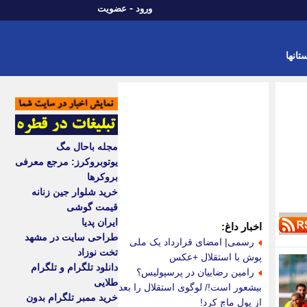
-
ورود
عضویت
تانها
مجله باحال مگ
یوتوبروکرز: مرجع معرفی
بروکرها
خرید شلوار جین زنانه
قیمت گوشی
ایران پدیا
اخبار داغ:
طراحی سایت در مشهد
رسمی| امضای قرارداد یک ملی
تخت نوزاد
پوش با استقلال +عکس
دانلود تلگرام و تلگرام
رامین رضاییان در پرسپولیس؟
طلایی
بیشعور است!/ لوگوی استقلال را بعد
خرید ممبر تلگرام بدون
از پول ماچ کرد!