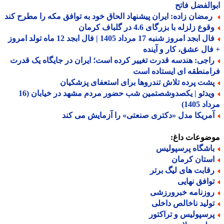
الفضل فاتح
مضان زاده: ایران پیشنهاد الحاق خود به توافق مکه را مطرح کند
وع زلزله با بزرگای 4.6 در گلباف کرمان
فال ابجد امروز شنبه 17 مرداد 1405 | فال ابجد 12 ماه تولد امروز
ال عشق، کار و آینده
اجی: هندسه قدرت تغییر کرده است؛ ایران در جایگاه یک قدرت
منطقه ای ایستاده است
شت پرده تلاش تندروها برای استعفای پزشکیان
ویدئو | یکصدوشصتمین شب حضور مردم مشهد در خیابان (16
 1405)
مریکا مدل «دکتری صنعتی» را آزمایش می کند
ضوعات داغ:
اشگاه پرسپولیس
ستان کرمان
قابت های لیگ برتر
وافق نهایی
وزنامه خبرورزشی
ولید ناخالص داخلی
رسپولیس و تراکتور