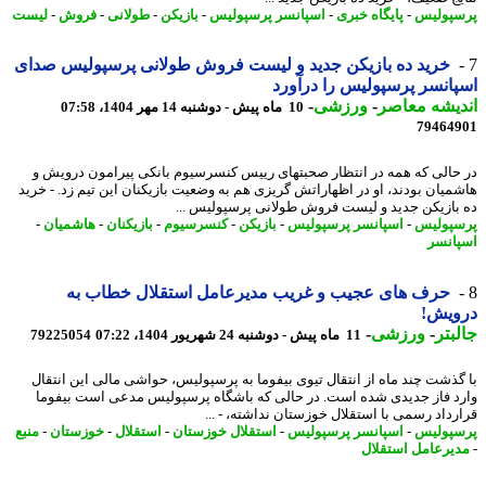
پولیس
-
پایگاه خبری
-
اسپانسر پرسپولیس
-
بازیکن
-
طولانی
-
فروش
-
لیست
خرید ده بازیکن جدید و لیست فروش طولانی پرسپولیس صدای
انسر پرسپولیس را درآورد
یشه معاصر
-
ورزشی
-
10 ماه پیش - دوشنبه 14 مهر 1404، 07:58
79464
حالی که همه در انتظار صحبتهای رییس کنسرسیوم بانکی پیرامون درویش و
میان بودند، او در اظهاراتش گریزی هم به وضعیت بازیکنان این تیم زد. - خرید
بازیکن جدید و لیست فروش طولانی پرسپولیس ...
پولیس
-
اسپانسر پرسپولیس
-
بازیکن
-
کنسرسیوم
-
بازیکنان
-
هاشمیان
-
انسر
حرف های عجیب و غریب مدیرعامل استقلال خطاب به
ویش!
بتر
-
ورزشی
-
11 ماه پیش - دوشنبه 24 شهریور 1404، 07:22
79225054
گذشت چند ماه از انتقال تیوی بیفوما به پرسپولیس، حواشی مالی این انتقال
د فاز جدیدی شده است. در حالی که باشگاه پرسپولیس مدعی است بیفوما
رداد رسمی با استقلال خوزستان نداشته، - ...
پولیس
-
اسپانسر پرسپولیس
-
استقلال خوزستان
-
استقلال
-
خوزستان
-
منبع
یرعامل استقلال