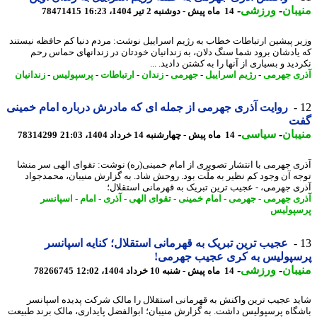
بان
-
ورزشی
-
14 ماه پیش - دوشنبه 2 تیر 1404، 16:23
78471415
ر پیشین ارتباطات خطاب به رژیم اسراییل نوشت: مردم دنیا کم حافظه نیستند
یادشان برود شما سنگ دلان، به زندانیان خودتان در زندانهای حماس رحم
ید و بسیاری از آنها را به کشتن دادید. ...
ی جهرمی
-
رژیم اسراییل
-
جهرمی
-
زندان
-
ارتباطات
-
پرسپولیس
-
زندانیان
روایت آذری جهرمی از جمله ای که مادرش درباره امام خمینی
ت
بان
-
سیاسی
-
14 ماه پیش - چهارشنبه 14 خرداد 1404، 21:03
78314299
ی جهرمی با انتشار تصویری از امام خمینی(ره) نوشت: تقوای الهی سر منشا
ه آن وجود کم نظیر به ملّت بود. روحش شاد. به گزارش منیبان، محمدجواد
ی جهرمی، - عجیب ترین تبریک به قهرمانی استقلال؛
ی جهرمی
-
جهرمی
-
امام خمینی
-
تقوای الهی
-
آذری
-
امام
-
اسپانسر
پولیس
عجیب ترین تبریک به قهرمانی استقلال؛ کنایه اسپانسر
سپولیس به کری عجیب جهرمی!
بان
-
ورزشی
-
14 ماه پیش - شنبه 10 خرداد 1404، 12:02
78266745
د عجیب ترین واکنش به قهرمانی استقلال را مالک شرکت پدیده اسپانسر
گاه پرسپولیس داشت. به گزارش منیبان؛ ابوالفضل پایداری، مالک برند طبیعت