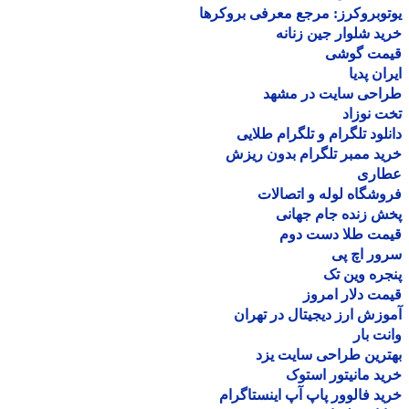
وبروکرز: مرجع معرفی بروکرها
د شلوار جین زنانه
مت گوشی
ان پدیا
احی سایت در مشهد
 نوزاد
لود تلگرام و تلگرام طلایی
د ممبر تلگرام بدون ریزش
اری
شگاه لوله و اتصالات
 زنده جام جهانی
مت طلا دست دوم
ر اچ پی
ره وین تک
ت دلار امروز
زش ارز دیجیتال در تهران
ت بار
رین طراحی سایت یزد
د مانیتور استوک
د فالوور پاپ آپ اینستاگرام