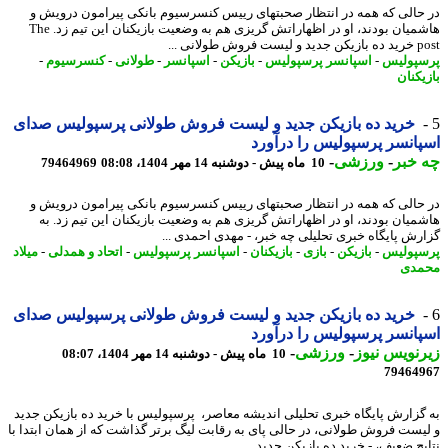
حالی که همه در انتظار صحبتهای رییس کنسرسیوم بانکی پیرامون درویش و
هاشمیان بودند، او در اظهاراتش گریزی هم به وضعیت بازیکنان این تیم زد. The
روش طولانی ...
پولیس
-
اسپانسر پرسپولیس
-
بازیکن
-
اسپانسر
-
طولانی
-
کنسرسیوم
-
یکنان
خرید ده بازیکن جدید و لیست فروش طولانی پرسپولیس صدای
انسر پرسپولیس را درآورد
خبر
-
ورزشی
-
10 ماه پیش - دوشنبه 14 مهر 1404، 08:08
79464969
حالی که همه در انتظار صحبتهای رییس کنسرسیوم بانکی پیرامون درویش و
میان بودند، او در اظهاراتش گریزی هم به وضعیت بازیکنان این تیم زد. به
رش پایگاه خبری تحلیلی چه خبر، - مهدی احمدی ...
پولیس
-
بازیکن
-
بازی
-
بازیکنان
-
اسپانسر پرسپولیس
-
اتحاد و همدلی
-
میلاد
مدی
خرید ده بازیکن جدید و لیست فروش طولانی پرسپولیس صدای
انسر پرسپولیس را درآورد
نویس نیوز
-
ورزشی
-
10 ماه پیش - دوشنبه 14 مهر 1404، 08:07
79464
گزارش پایگاه خبری تحلیلی اندیشه معاصر، پرسپولیس با خرید ده بازیکن جدید
یست فروش طولانی، در حالی پای به رقابت لیگ برتر گذاشت که از همان ابتدا با
ج ضعیف، - خرید ده بازیکن جدید ...