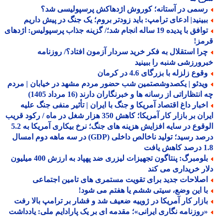
سمی در آستانه؛ کوروش اژدهاکش پرسپولیسی شد؟
بینید| ادعای ترامپ: باید زودتر بروم؛ یک جنگ در پیش داریم
توافق با پدیده 19 ساله انجام شد؛/ گزینه جذاب پرسپولیس: اژدهای
مز!
را استقلال به فکر خرید سردار آزمون افتاد؟/ روزنامه
ورزشی شنبه را ببینید
وع زلزله با بزرگای 4.6 در کرمان
یدئو | یکصدوشصتمین شب حضور مردم مشهد در خیابان | مردم
نتظاراتی از رسانه ها و خبرنگاران دارند (16 مرداد 1405)
خبار داغ اقتصاد آمریکا و جنگ با ایران | تأثیر منفی جنگ علیه
ایران بر بازار کار آمریکا؛ کاهش 350 هزار شغل در ماه / رکود قریب
الوقوع در سایه افزایش هزینه های جنگ؛ نرخ بیکاری آمریکا به 5.2
درصد رسید؛ تولید ناخالص داخلی (GDP) در سه ماهه دوم امسال
افت
بلومبرگ: پنتاگون تجهیزات لیزری ضد پهپاد به ارزش 400 میلیون
ر خریداری می کند
صلاحات جدید برای تقویت مستمری های تامین اجتماعی
ا این وضع، سیتی ششم یا هفتم می شود!
ازار کار آمریکا در ژوییه ضعیف شد و فشار بر ترامپ بالا رفت
روزنامه نگاری ایرانی»؛ مقدمه ای بر یک پارادایم ملی: یادداشت