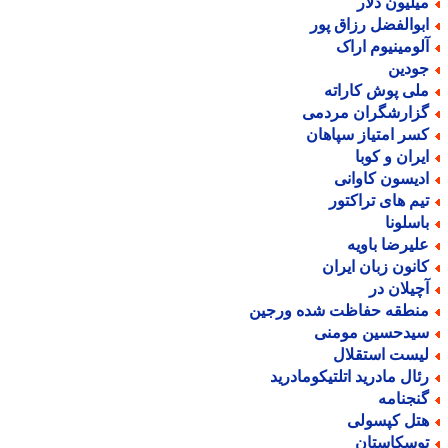
یلیون دلار
بوالفضل رزاق پور
لومینیوم اراک
ودین
لی پوش کاراته
زارشگران مردمی
سر امتیاز سپاهان
یران و کوبا
دیسون کاوانی
یم های تراکتور
اسلونا
لیرضا باویه
انون زبان ایران
چیلان در
نطقه حفاظت شده ورجین
یدحسین مومنی
یست استقلال
ئال مادرید اتلتیکومادرید
نجنامه
تل کپسولی
وسکاستان