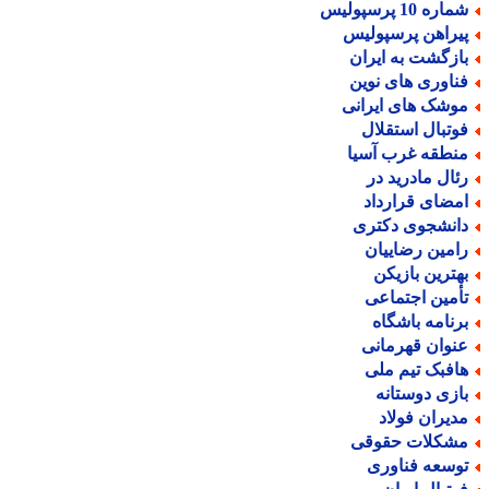
اره 10 پرسپولیس
یراهن پرسپولیس
ازگشت به ایران
ناوری های نوین
وشک های ایرانی
وتبال استقلال
نطقه غرب آسیا
ئال مادرید در
مضای قرارداد
انشجوی دکتری
امین رضاییان
هترین بازیکن
أمین اجتماعی
رنامه باشگاه
نوان قهرمانی
افبک تیم ملی
ازی دوستانه
دیران فولاد
شکلات حقوقی
وسعه فناوری