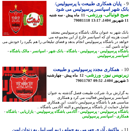
پایان همکاری طبیعت با پرسپولیس/
ک شهر اسپانسر پرسپولیس می شود
 فوتبالی
-
ورزشی
-
11 ماه پیش - سه شنبه
79081118
ک شهر به عنوان مالک باشگاه پرسپولیس معتقد
 هزینه ای که اسپانسر خارج از این مجموعه می
هد در باشگاه پرسپولیس انجام بدهد و فضای تبلیغاتی را هم بگیرد را خودش می
د تامین کند. ...
گاه پرسپولیس
-
پرسپولیس
-
باشگاه
-
بانک شهر
-
اسپانسر
-
مالک باشگاه
-
انسر پرسپولیس
همکاری مجدد پرسپولیس و طبیعت
نویس نیوز
-
ورزشی
-
12 ماه پیش - چهارشنبه
79011707
گزارش برنا، شرکت طبیعت فصل گذشته به عنوان
انسر پرسپولیس فعالیت می کرد و همکاری
سبی هم با باشگاه پرسپولیس داشت. این همکاری
ل حمایت از باشگاه پرسپولیس و البته آکادمی باشگاه ...
گاه پرسپولیس
-
پرسپولیس
-
آکادمی باشگاه پرسپولیس
-
بازاریابی
-
باشگاه
-
اری
-
اسپانسر پرسپولیس
واکنش آذری جهرمی به حمله رژیم اسراییل به زندان اوین