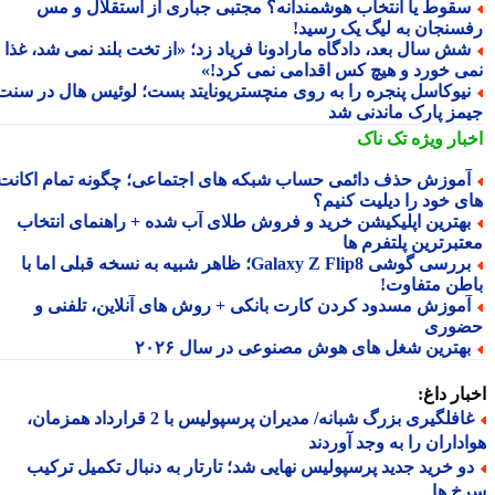
قوط یا انتخاب هوشمندانه؟ مجتبی جباری از استقلال و مس
سنجان به لیگ یک رسید!
ش سال بعد، دادگاه مارادونا فریاد زد؛ «از تخت بلند نمی شد، غذا
ی خورد و هیچ کس اقدامی نمی کرد!»
یوکاسل پنجره را به روی منچستریونایتد بست؛ لوئیس هال در سنت
مز پارک ماندنی شد
بار ویژه
تک ناک
موزش حذف دائمی حساب شبکه های اجتماعی؛ چگونه تمام اکانت
ی خود را دیلیت کنیم؟
هترین اپلیکیشن خرید و فروش طلای آب شده + راهنمای انتخاب
تبرترین پلتفرم ها
بررسی گوشی Galaxy Z Flip8؛ ظاهر شبیه به نسخه قبلی اما با
طن متفاوت!
موزش مسدود کردن کارت بانکی + روش های آنلاین، تلفنی و
وری
هترین شغل های هوش مصنوعی در سال ۲۰۲۶
ار داغ:
غافلگیری بزرگ شبانه/ مدیران پرسپولیس با 2 قرارداد همزمان،
داران را به وجد آوردند
و خرید جدید پرسپولیس نهایی شد؛ تارتار به دنبال تکمیل ترکیب
خ ها