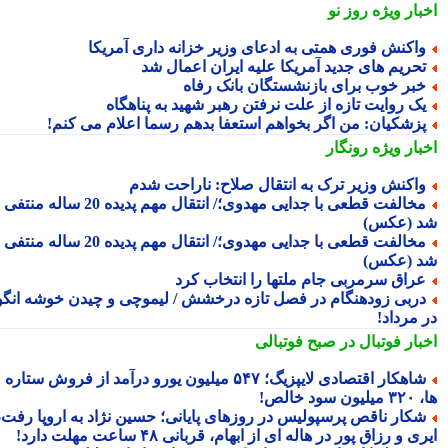
بار ویژه
روز نو
اکنش فوری همتی به ادعای وزیر خزانه داری آمریکا
حریم های جدید آمریکا علیه ایران اعمال شد
بر خوب برای بازنشستگان بانک رفاه
ک روایت تازه از علت نرفتن رهبر شهید به پناهگاه
زشکیان: من اگر بخواهم استعفا بدهم رسما اعلام می کنم!
بار ویژه
رونگار
اکنش وزیر ترک به انتقال صلاح: ناراحت شدم
مخالفت قطعی با جدایی مهدوی؛/ انتقال مهم پدیده 20 ساله منتفی
 (عکس)
مخالفت قطعی با جدایی مهدوی؛/ انتقال مهم پدیده 20 ساله منتفی
 (عکس)
راق سرمربی جام ملتها را انتخاب کرد
ربی زودهنگام در فصل تازه درخشش / لیموچی و چیدن خوشه انگور
 مرداد!
بار فوتبال در صبح فوتبالی
شاهکار اقتصادی لایپزیگ؛ ۵۴۷ میلیون یورو درآمد از فروش ستاره
سود خالص!
کار ناقص پرسپولیس در روزهای پایانی؛ حسین نژاد به اروپا رفت،
ی و رزاق پور در هاله ای از ابهام، قربانی ۴۸ ساعت مهلت دارد!