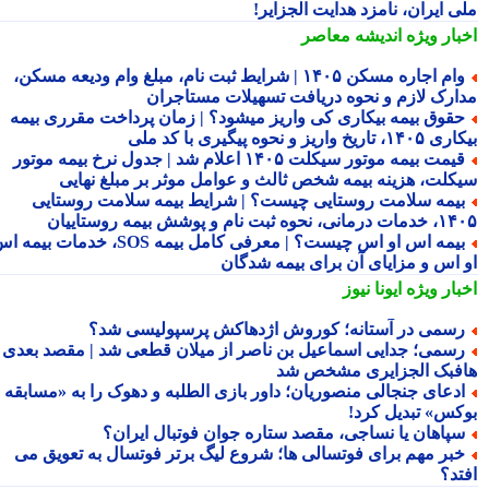
ی ایران، نامزد هدایت الجزایر!
بار ویژه
اندیشه معاصر
وام اجاره مسکن ۱۴۰۵ | شرایط ثبت نام، مبلغ وام ودیعه مسکن،
ارک لازم و نحوه دریافت تسهیلات مستاجران
قوق بیمه بیکاری کی واریز میشود؟ | زمان پرداخت مقرری بیمه
تاریخ واریز و نحوه پیگیری با کد ملی
قیمت بیمه موتور سیکلت ۱۴۰۵ اعلام شد | جدول نرخ بیمه موتور
کلت، هزینه بیمه شخص ثالث و عوامل موثر بر مبلغ نهایی
یمه سلامت روستایی چیست؟ | شرایط بیمه سلامت روستایی
نحوه ثبت نام و پوشش بیمه روستاییان
بیمه اس او اس چیست؟ | معرفی کامل بیمه SOS، خدمات بیمه اس
 اس و مزایای آن برای بیمه شدگان
بار ویژه
ایونا نیوز
سمی در آستانه؛ کوروش اژدهاکش پرسپولیسی شد؟
سمی؛ جدایی اسماعیل بن ناصر از میلان قطعی شد | مقصد بعدی
فبک الجزایری مشخص شد
دعای جنجالی منصوریان؛ داور بازی الطلبه و دهوک را به «مسابقه
کس» تبدیل کرد!
پاهان یا نساجی، مقصد ستاره جوان فوتبال ایران؟
بر مهم برای فوتسالی ها؛ شروع لیگ برتر فوتسال به تعویق می
تد؟