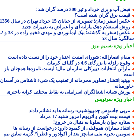
بض آب و برق خرداد و تیر 300 درصد گران شد!
یمت برق گران شده است؟
کس| سفر زمان؛ تصویری از خیابان 15 خرداد تهران در سال 1356
وش استعلام دهک یارانه ای و اعتراض به تغییرات جدید
عکس| سفر به گذشته؛ بیک ایمانوردی و مهدی فخیم زاده در 38 و 32
لگی؛ سال 53
بار ویژه
تسنیم نیوز
قام انصارالله: شورای امنیت اعتبار خود را از دست داده است
قوع زلزله با بزرگای 4.6 در گلباف کرمان
اراتن انتخابات دبیرکلی سازمان ملل؛ لیست نامزدها همچنان باز
ت
بینید|انتشار تصاویر محرمانه از تعقیب یک شیء ناشناس در آسمان
ورمیانه
ورش شبانه اشغالگران اسراییلی به نقاط مختلف کرانه باختری
بار ویژه
سرنویس
ربی جاسوس چمپیونشیپ: رسانه ها بد نشانم دادند
یمت بیت کوین و اتریوم امروز شنبه 17 مرداد
تاره جوان بارسلونا به دنبال در خروج!
نتقاد بیماران هموفیلی از کمبود دارو؛ درخواست از رسانه ها
ومین تجربه ملی سانچز بعد از اکوادور و قطر؟/ گزینه سابق تیم