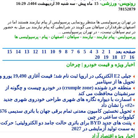
نویس
-
ورزشی
-
15 ماه پیش - سه شنبه 30 اردیبهشت 1404، 16:29
78152
تهران پرسپولیسی ها منتظر رونمایی پرسپولیس از پیام نیازمند هستند اما در
هان طرفداران سپاهان می گویند در شرایطی که پیام نیازمند بی میل به حضور
تیم سپاهان نیست، - در تهران پرسپولیسی ...
پولیس
-
پیام نیازمند
-
نیازمند
-
سپاهان
-
اصفهان
-
پیام
-
پرسپولیسی ها
حه بعد
1
2
3
4
5
6
7
8
9
10
11
12
13
14
15
20
19
18
17
بار ویژه
و قیمت خودرو | چرخان
جیلی E2 الکتریکی در اروپا ثبت نام شد؛ قیمت آغازی 19,490 یورو و
ویل ها از سپتامبر
منطقه خرد شونده (crumple zone) در خودرو چیست و چگونه از
نشینان محافظت می کند
سمارت با دیواره نگاره های شهری طراحی خودروی شهری جدید
تحویل نخستین کامیون معدنی تمام برقی جهان با باتری سدیمی 676
لووات ساعتی در چین
پتنت های جدید BYD برای باتری حالت جامد دو الکترولیتی؛ حرکت
سمت تولید آزمایشی در 2027
بار ویژه
اقتصاد آزاد