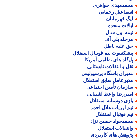
حمدمهدی جواهری
سماعیل رحمانی
یگ قهرمانان
یالات متحده
یمه اول سال
رحله پلی آف
ق علیه باطل
یشکسوت تیم فوتبال استقلال
ایگاه های نظامی آمریکا
قل و انتقالات تابستانی
دیران باشگاه پرسپولیس
دیرعامل سابق استقلال
ازمان تأمین اجتماعی
میررضا واعظ آشتیانی
ازی دوستانه استقلال
یم ارزیاب هلال احمر
یم فوتبال استقلال
حمدجواد حسین نژاد
انتقالات استقلال
ژوهش های کاربردی