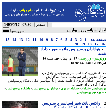
-
-
-
-
خبر
کرونا
استخدام
جام جهانی
اوقات
-
-
-
شرعی
آب و هوا
تماس
ویدئوهای ورزشی
07:30 | 1405/5/17
ار اسپانسر پرسپولیس
سرویسها
حه بعد
1
2
3
4
5
6
7
8
9
10
11
12
13
14
15
20
19
18
17
هواداران پرسپولیس مانع حضور خداداد
ند
نویس
-
ورزشی
-
37 روز پیش - چهارشنبه 10
2
81785432
داد عزیزی که با اسپانسر پرسپولیس توافق کرده
 از حضور در این تیم پشیمان شد. به گزارش
رونویس، خداداد عزیزی 2 جلسه مثبت را با اسپانسر اصلی باشگاه پرسپولیس
زار کرد و برای حضور ...
پولیس
-
خداداد
-
خداداد عزیزی
-
هواداران پرسپولیس
-
باشگاه پرسپولیس
-
ور
-
تیم پرسپولیس
واکنش بانک شهر اسپانسر پرسپولیس
حمایت مالی از باشگاه های دیگر