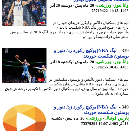
ا نیوز
-
ورزشی
-
20 ماه پیش - دوشنبه 26 آذر
75719422
1403
 های بسکتبال دالاس و لیکرز حریفان خود را در
بازی های صبح امروز لیگ NBA شکست دادند. -
وانانیوز جذاب ترین و پرامتیازترین بازی بامداد امروز لیگ NBA در سالن چیس
ر سان فرانسیسکو بین دو ...
3
لیگ NBA| یوکیچ رکورد زد/ دنور و
ستون شکست خوردند
ا نیوز
-
ورزشی
-
20 ماه پیش - یکشنبه 18 آذر
75580255
1403
 های بسکتبال دنور ناگتس و بوستون سلتیکس در
بازی های بامداد امروز NBA مقابل حریفان شکست
دند. - وانانیوز دو سال پیش، تیم بسکتبال دنور ناگتس با تکیه بر درخشش فوق
ه ای به نام نیکولا ...
3
لیگ NBA| یوکیچ رکورد زد/ دنور و
ستون شکست خوردند
س فوتبال
-
ورزشی
-
20 ماه پیش - یکشنبه
75579294