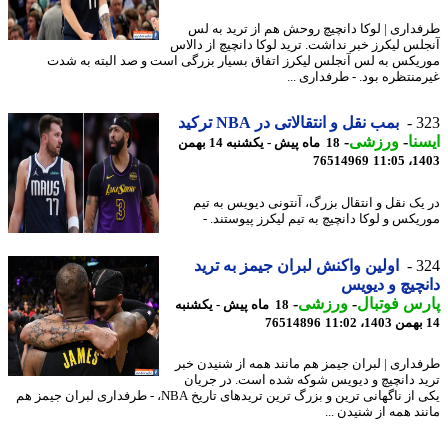
داری | لوکا دانچیچ روحش هم از ترید به لس
لس لیکرز خبر نداشت. ترید لوکا دانچیچ از دالاس
یکس به لس آنجلس لیکرز اتفاق بسیار بزرگی است و صد البته به شدت
منتظره بود. - طرفداری ...
3
بمب نقل و انتقالاتی در NBA ترکید
نا
-
ورزشی
-
18 ماه پیش - یکشنبه 14 بهمن
76514969
1403
یک نقل و انتقال بزرگ، آنتونی دیویس به تیم
یکس و لوکا دانچیچ به تیم لیکرز پیوستند. -
3
اولین واکنش لبران جیمز به ترید
چیچ و دیویس
س فوتبال
-
ورزشی
-
18 ماه پیش - یکشنبه
76514896
داری | لبران جیمز هم مانند همه از شنیدن خبر
د دانچیچ و دیویس شوکه شده است. در جریان
یکی از ناگهانی ترین و بزرگ ترین تریدهای تاریخ NBA، - طرفداری لبران جیمز هم
د همه از شنیدن ...