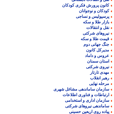
انون پرورش فکری کودکان
ودکان و نوجوانان
رسپولیس و نساجی
ازار طلا و سکه
قل و انتقالات
یروهای شرکتی
یمت طلا و سکه
نگ جهانی دوم
دیرکل کانون
روس و داماد
ستان سمنان
یروی شرکتی
هدی تارتار
هبر انقلاب
رحله نهایی
ازمان ساماندهی مشاغل شهری
رتباطات و فناوری اطلاعات
ازمان اداری و استخدامی
اماندهی نیروهای شرکتی
یاده روی اربعین حسینی