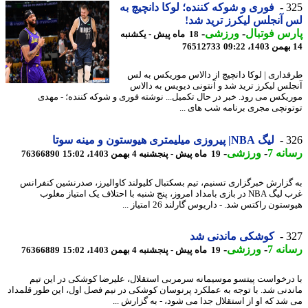
3
فوری و شوکه کننده؛ لوکا دانچیچ به
آنجلس لیکرز ترید شد!
س فوتبال
-
ورزشی
-
18 ماه پیش - یکشنبه
76512733
داری | لوکا دانچیچ از دالاس موریکس به لس
لس لیکرز ترید شد و آنتونی دیویس به دالاس
یکس می رود. خبر در حال تکمیل... نوشته فوری و شوکه کننده؛ - مهدی
ونچی مجری برنامه شب های ...
3
لیگ NBA| پیروزی میلیمتری هیوستون و مینه سوتا
نه 7
-
ورزشی
-
19 ماه پیش - پنجشنبه 4 بهمن 1403، 15:02
76366890
گزارش خبرگزاری تسنیم، تیم بسکتبال کلیولند کاوالیرز، صدرنشین کنفرانس
غرب لیگ NBA در بازی بامداد امروز، پنج شنبه با احتلاف یک امتیاز مغلوب
تون راکتس شد. - داریوس گارلند 26 امتیاز ...
3
کوشکی ماندنی شد
نه 7
-
ورزشی
-
19 ماه پیش - پنجشنبه 4 بهمن 1403، 15:02
76366889
درخواست پیتسو موسیمانه سرمربی استقلال، علیرضا کوشکی در این تیم
دنی شد. با توجه به عملکرد پرنوسان کوشکی در نیم فصل اول، این طور قلمداد
شد که او از استقلال جدا می شود، - به گزارش ...