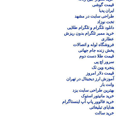
مت گوشی
ان پدیا
احی سایت در مشهد
 نوزاد
لود تلگرام و تلگرام طلایی
د ممبر تلگرام بدون ریزش
اری
شگاه لوله و اتصالات
 زنده جام جهانی
مت طلا دست دوم
ر اچ پی
ره وین تک
ت دلار امروز
زش ارز دیجیتال در تهران
ت بار
رین طراحی سایت یزد
د مانیتور استوک
د فالوور پاپ آپ اینستاگرام
یای تبلیغاتی
ید سالت