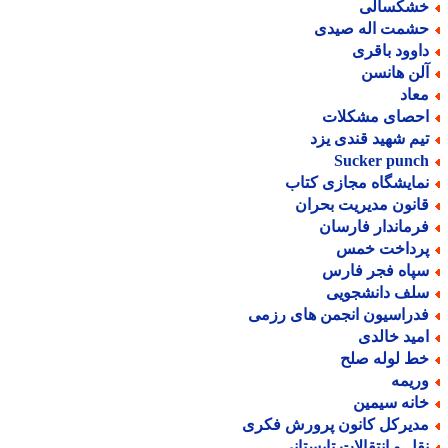
شکسالی
شمت اله صیدی
اوود باقری
لن هانسن
عاد
حصای مشکلات
یم شهید قندی یزد
Sucker punc
مایشگاه مجازی کتاب
انون مدیریت بحران
رماندار فارسان
رداخت خمس
پاه فجر فارس
لف دانشجویی
دراسیون انجمن های رزمی
مید خالدی
ط لوله صلح
ریمه
انه سیمین
دیرکل کانون پرورش فکری
قل و انتقالات تابستانی