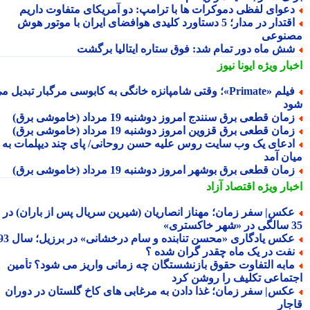
عوای لفظی دموکرات ها با ترامپ: دو آمریکای متفاوت داریم
اقتدار در مدار؛ 5 دستاورد کلیدی هوافضای ایران با موتور هوش
نوعی
ش ماه دور تمام شد: فوق ستاره ایتالیا برگشت
بار ویژه
ایونا نیوز
فیلم «Primate»؛ وقتی شامپانزه خانگی به کابوسی مرگبار تبدیل می
د
مان قطعی برق سنندج امروز دوشنبه 19 مرداد (خاموشی برق)
مان قطعی برق قزوین امروز دوشنبه 19 مرداد (خاموشی برق)
دعای یک وب سایت روس علیه حسن روحانی/ پای چند دیپلمات به
ان آمد
مان قطعی برق بوشهر امروز دوشنبه 19 مرداد (خاموشی برق)
بار ویژه
اقتصاد آزاد
کس| سفر زمان؛ مهناز انصاریان (شیرین سریال پس از باران) در
تری»
کس یادگاری «محسن تنابنده و سام درخشانی» در برزیل؛ سال 93
فت در یک ماه چقدر گران شده ؟
ابه التفاوت حقوق بازنشستگان چه زمانی واریز می شود؟ تأمین
تماعی تکلیف را روشن کرد
کس| سفر زمان؛ غذا دادن به مرغابی های کاخ گلستان در دوران
جار