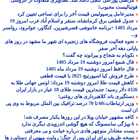
رتضی پورعلی گنجی داماد شد؛ تصاویری متفاوت از عروسی
بالیست محبوب!
دیرعامل پرسپولیس قیمت آخر را برای نساجی تعیین کرد
جدول قطعی برق کرمانشاه، سنقر و اسلام آباد غرب امروز 19
مرداد 1405 +برنامه خاموشی قصرشیرین، کنگاور، جوانرود، روانسر
حوه فعالیت فروشگاه های زنجیره ای شهر ما مشهد در روز های
انی دهه آخر صفر
کونام به شجاع و بیرانوند چه گفت؟
ل شمع امروز دوشنبه 19 مرداد 1405
ل حافظ امروز دوشنبه 19 مرداد ماه 1405
ح فروش کیا اسپورتیج 2025 با قیمت قطعی
کاهش قیمت طلا امروز دوشنبه 19 مرداد؛ اونس جهانی طلا به
 طلای 18 عیار در بازار ایران
ستگیری باند کلاهبرداری های روغنی!
وزیر ارتباطات:60 تا 70 درصد ترافیک بین الملل مربوط به وی پی
 است
افه مشهور خیابان ویلا در این روزها یکبار مصرف شد!
درویدی دیگری ندارد
ست معنادار منوچهر هادی درباره خیانت و بی معرفتی
سخه ظریف برای ایران پس از جنگ؛ روایت میهنی از دستاورد ها