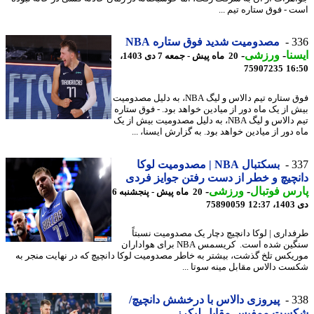
 - فوق ستاره تیم ...
3
مصدومیت شدید فوق ستاره NBA
نا
-
ورزشی
-
20 ماه پیش - جمعه 7 دی 1403،
75907235
16
فوق ستاره تیم دالاس و لیگ NBA، به دلیل مصدومیت
 از یک ماه دور از میادین خواهد بود. - فوق ستاره
تیم دالاس و لیگ NBA، به دلیل مصدومیت بیش از یک
دور از میادین خواهد بود. به گزارش ایسنا، ...
3
بسکتبال NBA | مصدومیت لوکا
چیچ و خطر از دست رفتن جوایز فردی
س فوتبال
-
ورزشی
-
20 ماه پیش - پنجشنبه 6
12
75890059
داری | لوکا دانچیچ دچار یک مصدومیت نسبتاً
سنگین شده است. کریسمس NBA برای هواداران
یکس تلخ گذشت، بیشتر به خاطر مصدومیت لوکا دانچیچ که در نهایت منجر به
ت دالاس مقابل مینه سوتا ...
3
پیروزی دالاس با درخشش دانچیچ/
ست ممفیس مقابل لیکرز