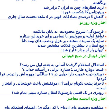
نگشته
ردد قطارهای چین به ایران 7 برابر شد
بینید|آمریکا شکست خورد!
ش 6 درصدی تصادفات فوتی در 4 ماهه نخست سال جاری
بار ویژه
روز نو
رسودگی؛ شروع محدودیت، نه پایان مالکیت
وافق اولیه پرسپولیس با نساجی برای خرید این ستاره
ایه یک نماینده متخلف بر عزل و نصب های بیمه دانا
نج استان با بیشترین فلاکت مشخص شدند
یهان باز از مدار خارج شد!
بار فوتبال در صبح فوتبالی
ستقلال استعلام گرفت؛ آسانی به هفته اول می رسد؟
یبت دوباره طارمی؛ ستاره ایرانی در آستانه جدایی؟
(ویدئو) دیت عجیب دارا حیایی در ۱۹ سالگی: چهره اش را دیدم، فرار
دم!
اجرنیا پشت نکونام درآمد؟؛ «موفقیتش باعث خوشحالی و افتخار
ت»
ودری در یک قدمی بارسلونا؛ انتقال ستاره سیتی تمام شد؟
بار ویژه
اندیشه معاصر
شاهده وضعیت وام ازدواج با کد رهگیری؛ راهنمای استعلام وام