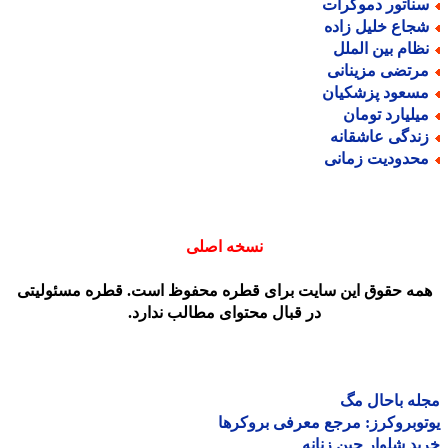
ناتور دموکرات
جاع خلیل زاده
ظام بین الملل
رتضی مزینانی
سعود پزشکیان
یلیارد تومان
ندگی عاشقانه
حدودیت زمانی
نسخه اصلی
مه حقوق این سایت برای قطره محفوظ است. قطره مسئولیتی
در قبال محتوای مطالب ندارد.
ه باحال مگ
وبروکرز: مرجع معرفی بروکرها
د شلوار جین زنانه