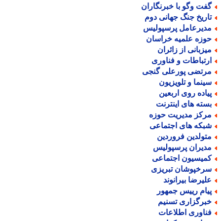
فت وگو با خبرنگاران
اریخ جنگ جهانی دوم
دیرعامل پرسپولیس
وزه علمیه خراسان
یزبانی از زائران
رتباطات و فناوری
رتضی پورعلی گنجی
ینما و تلویزیون
یاده روی اربعین
سته های اینترنت
رکز مدیریت حوزه
بکه های اجتماعی
تولدین فروردین
دیران پرسپولیس
میسیون اجتماعی
رخپوشان تبریزی
لیرضا بیرانوند
یام رییس جمهور
برگزاری تسنیم
ناوری اطلاعات