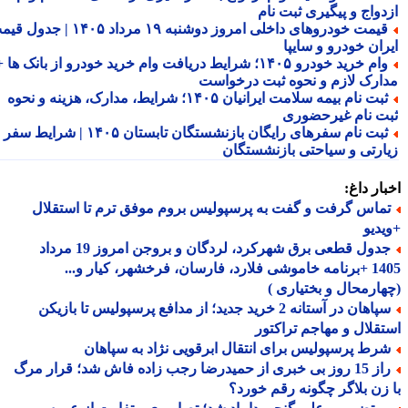
دواج و پیگیری ثبت نام
قیمت خودروهای داخلی امروز دوشنبه ۱۹ مرداد ۱۴۰۵ | جدول قیمت
ران خودرو و سایپا
وام خرید خودرو ۱۴۰۵؛ شرایط دریافت وام خرید خودرو از بانک ها +
ارک لازم و نحوه ثبت درخواست
ثبت نام بیمه سلامت ایرانیان ۱۴۰۵؛ شرایط، مدارک، هزینه و نحوه
ت نام غیرحضوری
ثبت نام سفرهای رایگان بازنشستگان تابستان ۱۴۰۵ | شرایط سفر
ارتی و سیاحتی بازنشستگان
ار داغ:
ماس گرفت و گفت به پرسپولیس بروم موفق ترم تا استقلال
دیو
جدول قطعی برق شهرکرد، لردگان و بروجن امروز 19 مرداد
1405 +برنامه خاموشی فلارد، فارسان، فرخشهر، کیار و...
ارمحال و بختیاری )
سپاهان در آستانه 2 خرید جدید؛ از مدافع پرسپولیس تا بازیکن
قلال و مهاجم تراکتور
رط پرسپولیس برای انتقال ابرقویی نژاد به سپاهان
راز 15 روز بی خبری از حمیدرضا رجب زاده فاش شد؛ قرار مرگ
زن بلاگر چگونه رقم خورد؟