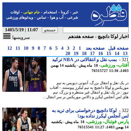
-
-
-
-
خبر
کرونا
استخدام
جام جهانی
اوقات
-
-
-
شرعی
آب و هوا
تماس
ویدئوهای ورزشی
11:07 | 1405/5/19
ار لوکا دانچیچ - صفحه هفدهم
سرویسها
حه قبل
صفحه بعد
1
2
3
4
5
6
7
8
9
10
11
12
20
19
18
17
16
15
14
3
بمب نقل و انتقالاتی در NBA ترکید
اب
-
ورزشی
-
18 ماه پیش - یکشنبه 14 بهمن
76515727
1403
یک نقل و انتقال بزرگ، آنتونی دیویس به تیم
یکس و لوکا دانچیچ به تیم لیکرز پیوستند. - آفتاب
ز : در یک نقل و انتقال غیر منتظره و بزرگ، تیم
 لس آنجلس لیکرز و دالاس موریکس بر سر انتقال ...
3
لوکا دانچیچ درخواستی برای ترید به
آنجلس لیکرز نداده بود!
س فوتبال
-
ورزشی
-
18 ماه پیش - یکشنبه
76515541