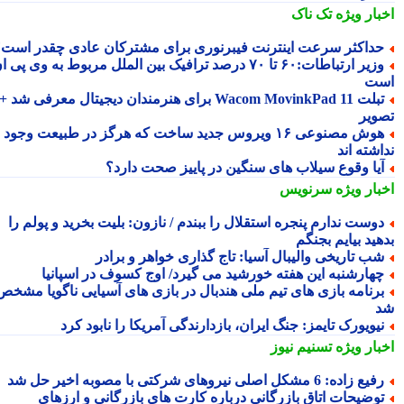
بار ویژه
تک ناک
داکثر سرعت اینترنت فیبرنوری برای مشترکان عادی چقدر است؟
وزیر ارتباطات:۶۰ تا ۷۰ درصد ترافیک بین الملل مربوط به وی پی ان
ت
تبلت Wacom MovinkPad 11 برای هنرمندان دیجیتال معرفی شد +
ویر
هوش مصنوعی ۱۶ ویروس جدید ساخت که هرگز در طبیعت وجود
شته اند
یا وقوع سیلاب های سنگین در پاییز صحت دارد؟
بار ویژه
سرنویس
وست ندارم پنجره استقلال را ببندم / نازون: بلیت بخرید و پولم را
ید بیایم بجنگم
ب تاریخی والیبال آسیا: تاج گذاری خواهر و برادر
هارشنبه این هفته خورشید می گیرد/ اوج کسوف در اسپانیا
رنامه بازی های تیم ملی هندبال در بازی های آسیایی ناگویا مشخص
یویورک تایمز: جنگ ایران، بازدارندگی آمریکا را نابود کرد
بار ویژه
تسنیم نیوز
یع زاده: 6 مشکل اصلی نیروهای شرکتی با مصوبه اخیر حل شد
وضیحات اتاق بازرگانی درباره کارت های بازرگانی و ارزهای