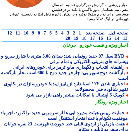
ار ورزشی به گزارش خبرگزاری تسنیم، دو سال
، تیم بسکتبال دنور ناگتس با تکیه بر درخشش
 ستاره ای به نام نیکولا یوکیچ و بازیکنان ذخیره قابل اتکا به نخستین عنوان
نی در لیگ NBA رسید.
حه قبل
صفحه بعد
1
2
3
4
5
6
7
8
9
10
11
12
20
19
18
17
16
15
14
بار ویژه
و قیمت خودرو | چرخان
BYD سیل 07 جدید رونمایی شد: سدان 5.08 متری با شارژ سریع و
شرانه های بنزینی-الکتریکی و تمام برقی
اهنمای انتخاب و نگهداری مایع ترمز برای خودروهای ایرانی
بازگشت دوج سوپر بی: چارجر جدید دوج با 600 اسب بخار بازگشته
ت
اجباری شدن ۱۲۲ استاندارد از پاییز آینده؛ خودروسازان در تکاپوی
ییر شالوده فنی محصولات
یک S آپشنال با امکانات بیشتر راهی بازار می شود
بار ویژه
رونگار
مایت رییس هیئت مدیره آبی ها از سرمربی جدید تراکتور/ تاجرنیا:
فقیت نکونام باعث افتخار استقلال است
هفت بازیکن از اردوی قبلی خط خوردند/ فهرست 23 نفره جوانان
ی سفر به تایلند و ویتنام