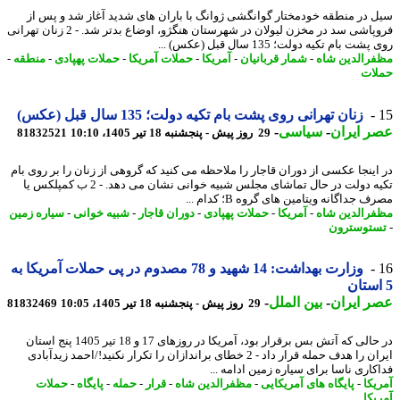
 در منطقه خودمختار گوانگشی ژوانگ با باران های شدید آغاز شد و پس از
فروپاشی سد در مخزن لیولان در شهرستان هنگژو، اوضاع بدتر شد. - 2 زنان تهرانی
ت بام تکیه دولت؛ 135 سال قبل (عکس) ...
رالدین شاه
-
شمار قربانیان
-
آمریکا
-
حملات آمریکا
-
حملات پهپادی
-
منطقه
-
ات
زنان تهرانی روی پشت بام تکیه دولت؛ 135 سال قبل (عکس)
 ایران
-
سیاسی
-
29 روز پیش - پنجشنبه 18 تیر 1405، 10:10
81832521
اینجا عکسی از دوران قاجار را ملاحظه می کنید که گروهی از زنان را بر روی بام
تکیه دولت در حال تماشای مجلس شبیه خوانی نشان می دهد. - 2 ب کمپلکس یا
 جداگانه ویتامین های گروه B؛ کدام ...
رالدین شاه
-
آمریکا
-
حملات پهپادی
-
دوران قاجار
-
شبیه خوانی
-
سیاره زمین
توسترون
وزارت بهداشت: 14 شهید و 78 مصدوم در پی حملات آمریکا به
 ایران
-
بین الملل
-
29 روز پیش - پنجشنبه 18 تیر 1405، 10:05
81832469
در حالی که آتش بس برقرار بود، آمریکا در روزهای 17 و 18 تیر 1405 پنج استان
ایران را هدف حمله قرار داد - 2 خطای براندازان را تکرار نکنید!/احمد زیدآبادی
کاری ناسا برای سیاره زمین ادامه ...
یکا
-
پایگاه های آمریکایی
-
مظفرالدین شاه
-
قرار
-
حمله
-
پایگاه
-
حملات
یکا