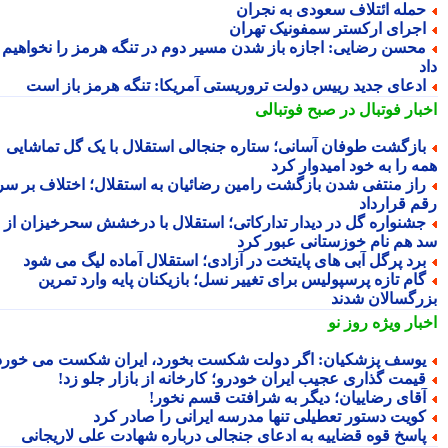
مله ائتلاف سعودی به نجران
جرای ارکستر سمفونیک تهران
حسن رضایی: اجازه باز شدن مسیر دوم در تنگه هرمز را نخواهیم
دعای جدید رییس دولت تروریستی آمریکا: تنگه هرمز باز است
بار فوتبال در صبح فوتبالی
ازگشت طوفان آسانی؛ ستاره جنجالی استقلال با یک گل تماشایی
ه را به خود امیدوار کرد
از منتفی شدن بازگشت رامین رضائیان به استقلال؛ اختلاف بر سر
م قرارداد
شنواره گل در دیدار تدارکاتی؛ استقلال با درخشش سحرخیزان از
 هم نام خوزستانی عبور کرد
رد پرگل آبی های پایتخت در آزادی؛ استقلال آماده لیگ می شود
ام تازه پرسپولیس برای تغییر نسل؛ بازیکنان پایه وارد تمرین
رگسالان شدند
بار ویژه
روز نو
وسف پزشکیان: اگر دولت شکست بخورد، ایران شکست می خورد
یمت گذاری عجیب ایران خودرو؛ کارخانه از بازار جلو زد!
قای رضاییان؛ دیگر به شرافتت قسم نخور!
ویت دستور تعطیلی تنها مدرسه ایرانی را صادر کرد
اسخ قوه قضاییه به ادعای جنجالی درباره شهادت علی لاریجانی