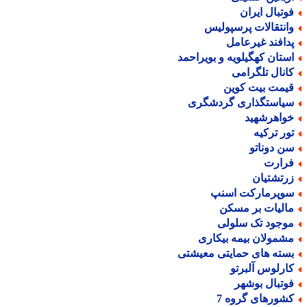
وتبال ایران
انتقالات پرسپولیس
دافند غیرعامل
ستان کهگیلویه و بویراحمد
انال تلگرامی
یمت بیت کوین
یاستگذاری گردشگری
واهرشهید
ور ترکیه
ن دوناتو
رارت
رتشتیان
وپرمارکت اسنپ
الیات بر مسکن
وجود تک سلولی
شمولان بیمه بیکاری
سته های حمایتی معیشتی
ارلوس آلبرتو
وتبال بوشهر
شورهای گروه 7