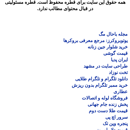
مه حقوق این سایت برای قطره محفوظ است. قطره مسئولیتی
در قبال محتوای مطالب ندارد.
ه باحال مگ
وبروکرز: مرجع معرفی بروکرها
د شلوار جین زنانه
مت گوشی
ان پدیا
احی سایت در مشهد
 نوزاد
لود تلگرام و تلگرام طلایی
د ممبر تلگرام بدون ریزش
اری
شگاه لوله و اتصالات
 زنده جام جهانی
مت طلا دست دوم
ر اچ پی
ره وین تک
ت دلار امروز