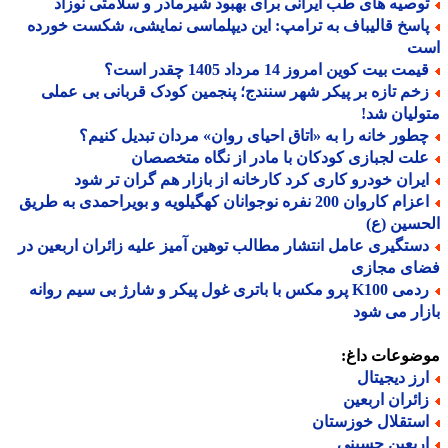
وصیه های طب ایرانی برای بهبود شیرمادر و سلامتی نوزاد
اسخ قالیباف به ترامپ: این دیپلماسی نمایشی، شکست خورده
ت
مت بیت کوین امروز 14 مرداد 1405 چقدر است؟
خم تازه بر پیکر شهر سنندج؛ پنجمین کودک قربانی بی عملی
لیان شد!
طور خانه را به «اتاق احیای روان» مردان تبدیل کنیم؟
لت لجبازی کودکان با مادر از نگاه متخصصان
یران خودرو کاری کرد کارخانه از بازار هم گران تر شود
اعزام کاروان 200 نفره نوجوانان کهگیلویه و بویراحمدی به طریق
سین (ع)
ستگیری عامل انتشار مطالب توهین آمیز علیه زائران اربعین در
ای مجازی
ردمی K100 پرو مکس با باتری غول پیکر و شارژ بی سیم روانه
ار می شود
ضوعات داغ:
رز دیجیتال
ائران اربعین
ستقلال خوزستان
ربعین حسینی