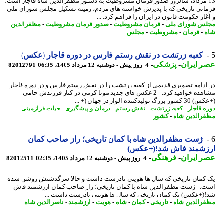
1 مرداد، سالروز صدور فرمان مشروطیت به دستور مظفرالدین شاه قاجار است؛
انی تاریخی که با پذیرش خواسته های مردم، زمینه تشکیل مجلس شورای ملی
غاز حکومت قانون در ایران را فراهم کرد. ...
س شورای ملی
-
فرمان مشروطیت
-
صدور فرمان مشروطیت
-
مظفرالدین
-
فرمان
-
مشروطیت
-
مجلس
کعبه زرتشت در نقش رستم فارس در دوره قاجار (عکس)
 ایران
-
پزشکی
-
4 روز پیش - دوشنبه 12 مرداد 1405، 06:35
82012791
ادامه تصویری قدیمی از کعبه زرتشت را در نقش رستم فارس و در دوره قاجار
مشاهده خواهید کرد. - 2 عکس های جدید مونا کرمی در کنار فرزندش حامی
رگ تولیدکننده الوار در جهان (+ ...
ه قاجار
-
کعبه زرتشت
-
نقش رستم
-
درمان و پیشگیری
-
حیات فرازمینی
-
رالدین شاه
-
کشور
ژست مظفرالدین شاه با کمان تاریخی؛ راز صاحب کمان
زشمند فاش شد!(+عکس)
 ایران
-
فرهنگی
-
4 روز پیش - دوشنبه 12 مرداد 1405، 02:35
82012511
کمان تاریخی که سال ها هویتی نادرست داشت و حالا سرگذشتش روشن شده
. - ژست مظفرالدین شاه با کمان تاریخی؛ راز صاحب کمان ارزشمند فاش
(+عکس) یک کمان تاریخی که سال ها هویتی نادرست داشت ...
رالدین شاه
-
تاریخی
-
کمان
-
شاه
-
هویت
-
ارزشمند
-
ناصرالدین شاه