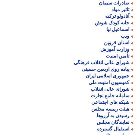
ادرات سیمان
اثیر مواد
نادولو ترکیه
انه کودک شوش
سماعیل نیا
یپ
ستان قزوین
زارت آموزش
أمین امنیت
ورای عالی انقلاب فرهنگی
یاده روی اربعین حسینی
مهوری اسلامی ایران
میسیون امنیت ملی
ورای عالی انقلاب
امانه جامع تجارت
بکه های اجتماعی
یئت رییسه مجلس
سیدن به آرزوها
مایندگان مجلس
ستقبال گسترده