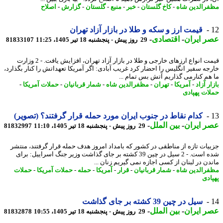
رالدین شاه
-
کاخ گلستان
-
خبر
-
منبع
-
گلستان
-
گزارش
-
اصلاح
قیمت ارز و سکه و طلا در بازار آزاد تهران
 ایران
-
اقتصادی
-
29 روز پیش - پنجشنبه 18 تیر 1405، 11:25
81833107
قیمت انواع ارزهای خارجی و طلا در بازار آزاد تهران، افزایش یافت. - 2 وزارت
جه سفیر انگلیس را احضار کرد غریب آبادی: اگر آمریکا تعهداتش را کنار بگذارد،
هم کنارمی گذاریم آتش بس تمام ...
ر آزاد
-
آمریکا
-
تهران
-
مظفرالدین شاه
-
شمار قربانیان
-
حملات آمریکا
-
ات پهپادی
کدام نقاط در جنوب ایران مورد حمله قرار گرفتند؟ (تصویر)
 ایران
-
بین الملل
-
29 روز پیش - پنجشنبه 18 تیر 1405، 11:10
81832997
یات تازه از مناطقی در کشور که بامداد امروز هدف حمله قرار گرفتند، منتشر
شده است. - 2 سیل در چین 39 کشته بر جای گذاشت وزیر جنگ اسراییل: برای
دن در لبنان از کسی اجازه نمی گیریم زنان ...
رالدین شاه
-
شمار قربانیان
-
قرار
-
آمریکا
-
حمله
-
حملات آمریکا
-
حملات
ادی
سیل در چین 39 کشته بر جای گذاشت
 ایران
-
بین الملل
-
29 روز پیش - پنجشنبه 18 تیر 1405، 10:55
81832878