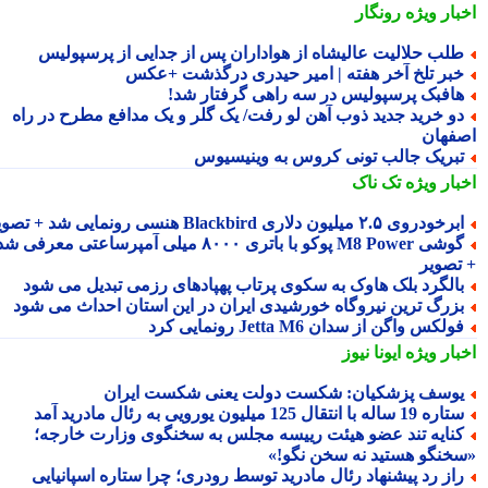
بار ویژه
رونگار
لب حلالیت عالیشاه از هواداران پس از جدایی از پرسپولیس
بر تلخ آخر هفته | امیر حیدری درگذشت +عکس
افبک پرسپولیس در سه راهی گرفتار شد!
و خرید جدید ذوب آهن لو رفت/ یک گلر و یک مدافع مطرح در راه
فهان
بریک جالب تونی کروس به وینیسیوس
بار ویژه
تک ناک
رخودروی ۲.۵ میلیون دلاری Blackbird هنسی رونمایی شد + تصویر
گوشی M8 Power پوکو با باتری ۸۰۰۰ میلی آمپرساعتی معرفی شد
تصویر
الگرد بلک هاوک به سکوی پرتاب پهپادهای رزمی تبدیل می شود
زرگ ترین نیروگاه خورشیدی ایران در این استان احداث می شود
ولکس واگن از سدان Jetta M6 رونمایی کرد
بار ویژه
ایونا نیوز
وسف پزشکیان: شکست دولت یعنی شکست ایران
ره 19 ساله با انتقال 125 میلیون یورویی به رئال مادرید آمد
نایه تند عضو هیئت رییسه مجلس به سخنگوی وزارت خارجه؛
خنگو هستید نه سخن نگو!»
از رد پیشنهاد رئال مادرید توسط رودری؛ چرا ستاره اسپانیایی