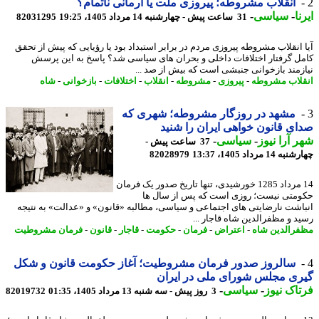
انقلاب مشروطه؛ پیروزی ملت یا آرمانی ناتمام؟
ا
-
سیاسی
-
31 ساعت پیش - چهارشنبه 14 مرداد 1405، 19:25
82031295
 انقلاب مشروطه پیروزی مردم در برابر استبداد بود یا رؤیایی که پیش از تحقق
ل گرفتار اختلافات داخلی و بحران های سیاسی شد؟ پاسخ به این پرسش
زمند بازخوانی جنبشی است که بیش از صد ...
لاب مشروطه
-
پیروزی
-
مشروطه
-
انقلاب
-
اختلافات
-
بازخوانی
-
شاه
مشهد در روزگار مشروطه؛ شهری که
ی قانون خواهی ایران را شنید
 آرا نیوز
-
سیاسی
-
37 ساعت پیش -
14 مرداد 1405، 13:37
82028979
14 مرداد 1285 خورشیدی، تنها تاریخ صدور یک فرمان
متی نیست؛ روزی است که پس از سال ها
اشت نارضایتی های اجتماعی و سیاسی، مطالبه «قانون» و «عدالت» به نتیجه
د و مظفرالدین شاه قاجار ...
رالدین شاه
-
اعتراض
-
فرمان
-
حکومت
-
قاجار
-
قانون
-
فرمان مشروطیت
سالروز صدور فرمان مشروطیت؛ آغاز حکومت قانون و شکل
ی مجلس شورای ملی در ایران
اک نیوز
-
سیاسی
-
3 روز پیش - سه شنبه 13 مرداد 1405، 01:35
82019732