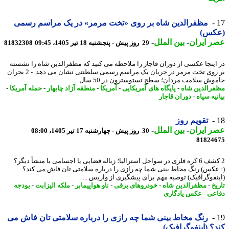
مظفرالدین شاه بر روی «تخت مرمر» در یک مراسم رسمی
کس)
 ایران
-
بین الملل
-
29 روز پیش - پنجشنبه 18 تیر 1405، 09:45
81832308
اینجا عکسی از دوران قاجار را ملاحظه می کنید که مظفرالدین شاه را نشسته
بر روی تخت مرمر در جریان یک مراسم رسمی سلطنتی نشان می دهد. - 2 بحران
ش سلامت مردان؛ سطح تستوسترون در 50 سال ...
رالدین شاه
-
پایگاه های آمریکایی
-
آمریکا
-
منطقه آزاد چابهار
-
حمله آمریکا
-
یه سپاه
-
دوران قاجار
تقویم روز
 ایران
-
بین الملل
-
30 روز پیش - چهارشنبه 17 تیر 1405، 08:00
81824
2 کشف 6 کره فلزی در سواحل استرالیا؛ زباله فضایی یا اجسامی با منشأ دیگر؟
کس) رنگ مخاط بینی شما چه رازی را درباره سلامتی تان فاش می کند؟
نفوگرافیک) توصیه مهم برای پیشگیری از واریس ...
خ
-
مظفرالدین شاه
-
خودروهای برقی
-
ناو هواپیمابر
-
ملکه الیزابت
-
بودجه
عی
-
عکس یادگاری
رنگ مخاط بینی شما چه رازی را درباره سلامتی تان فاش می
؟ (اینفوگرافیک)