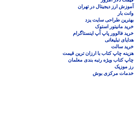
زش ارز دیجیتال در تهران
ت بار
رین طراحی سایت یزد
د مانیتور استوک
د فالوور پاپ آپ اینستاگرام
یای تبلیغاتی
ید سالت
نه چاپ کتاب با ارزان ترین قیمت
 کتاب ویژه رتبه بندی معلمان
موزیک
مات مرکزی بوش