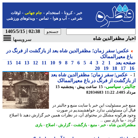
-
-
-
-
خبر
کرونا
استخدام
جام جهانی
اوقات
-
-
-
شرعی
آب و هوا
تماس
ویدئوهای ورزشی
02:38 | 1405/5/15
ار مظفرالدین شاه
سرویسها
عکس| سفر زمان؛ مظفرالدین شاه بعد از بازگشت از فرنگ در
اغ معیرالممالک
حه بعد
1
2
3
4
5
6
7
8
9
10
11
12
13
14
15
20
19
18
17
عکس| سفر زمان؛ مظفرالدین شاه بعد
بازگشت از فرنگ در باغ معیرالممالک
بتر
-
سیاسی
-
15 ساعت پیش - پنجشنبه 15
1، 11:22
82034683
ع خبر مسئولیت این خبر با سایت منبع و جالبتر در
ل آن مسئولیتی ندارد. خواهشمندیم در صورت
د هرگونه مشکل در محتوای آن، در نظرات همین خبر گزارش دهید تا اصلاح
. - بیا بازی ببین ...
رالدین شاه
-
خبر
-
منبع
-
بازگشت
-
گزارش
-
اصلاح
-
بازی