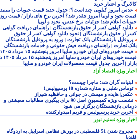
لابرگ و اعتبار خرید
دس امروز کیلویی چند است؟؛ جدول جدید قیمت حبوبات را ببینید /
مت نخود و لوبیا امروز چقدر شد؟ آخرین نرخ های بازار / قیمت روز
وبات اعلام شد؛ جزئیات نرخ عدس، نخود و لوبیا
انلود گواهی کسر از حقوق بازنشستگان | راهنمای دریافت گواهی
ر از حقوق بازنشستگان | نحوه دانلود گواهی کسر از حقوق
روفایل بازنشستگان بانک تجارت | ورود به پروفایل بازنشستگان
نک تجارت | راهنمای دریافت فیش حقوقی و خدمات بازنشستگان
قیمت خودروهای ایران خودرو سایپا امروز پنجشنبه ۱۵ مرداد ۱۴۰۵ |
قیمت خودروهای ایران خودرو سایپا امروز پنجشنبه ۱۵ مرداد ۱۴۰۵ در
زار | آخرین جدول قیمت محصولات ایران خودرو و سایپا
بار ویژه
اقتصاد آزاد
بنیات گران شد؛ ماجرا چیست؟
وماس شلبی و ستاره شماره 10 پرسپولیس!
کس| هایده و مهستی در جوانی و حافظیه شیراز
نشست ویژه کمیسیون اصل 90 برای پیگیری مطالبات معیشتی و
مانی بازنشستگان برگزار می شود
خرین خرید پرسپولیس و فریم امیدوارکننده
بار ویژه
تسنیم نیوز
مجروح شدن 51 فلسطینی در یورش نظامی اسراییل به اردوگاه
دیا