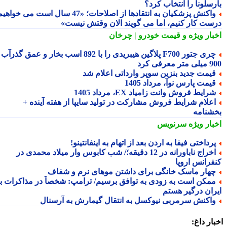
رسلونا را انتخاب کرد؟
واکنش پزشکیان به انتقادها از اصلاحات؛ «47 سال است می خواهیم
ست کار کنیم، اما می گویند الان وقتش نیست»
بار ویژه
و قیمت خودرو | چرخان
چری جتور F700 پلاگین هیبریدی را با 892 اسب بخار و عمق گذرآب
 معرفی کرد
یمت جدید بنزین سوپر وارداتی اعلام شد
یمت پارس نوآ، مرداد 1405
رایط فروش وانت زامیاد EX، مرداد 1405
علام شرایط فروش مشارکت در تولید سایپا از هفته آینده +
شنامه
بار ویژه
سرنویس
رداختی فیفا به اردن بعد از اتهام به اینفانتینو!
اخراج ناباورانه در 12 دقیقه؛/ شب کابوس وار میلاد محمدی در
فرانس اروپا
هار ماسک خانگی برای داشتن موهای نرم و شفاف
مکن است به زودی به توافق برسیم/ ترامپ: شخصاً در مذاکرات با
ران درگیر هستم
اکنش سرمربی نیوکسل به انتقال گیمارش به آرسنال
ار داغ: