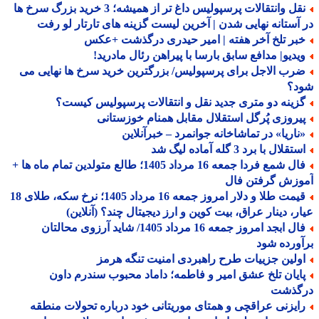
نقل وانتقالات پرسپولیس داغ تر از همیشه؛ 3 خرید بزرگ سرخ ها
آستانه نهایی شدن | آخرین لیست گزینه های تارتار لو رفت
بر تلخ آخر هفته | امیر حیدری درگذشت +عکس
یدیو| مدافع سابق بارسا با پیراهن رئال مادرید!
رب الاجل برای پرسپولیس/ بزرگترین خرید سرخ ها نهایی می
د؟
زینه دو متری جدید نقل و انتقالات پرسپولیس کیست؟
یروزی پُرگل استقلال مقابل همنام خوزستانی
ناریا» در تماشاخانه جوانمرد – خبرآنلاین
تقلال با برد 3 گله آماده لیگ شد
فال شمع فردا جمعه 16 مرداد 1405؛ طالع متولدین تمام ماه ها +
وزش گرفتن فال
قیمت طلا و دلار امروز جمعه 16 مرداد 1405؛ نرخ سکه، طلای 18
ر، دینار عراق، بیت کوین و ارز دیجیتال چند؟ (آنلاین)
فال ابجد امروز جمعه 16 مرداد 1405/ شاید آرزوی محالتان
ورده شود
ولین جزییات طرح راهبردی امنیت تنگه هرمز
ایان تلخ عشق امیر و فاطمه؛ داماد محبوب سندرم داون
گذشت
ایزنی عراقچی و همتای موریتانی خود درباره تحولات منطقه