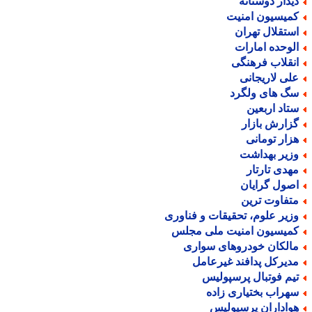
یدار دوستانه
میسیون امنیت
ستقلال تهران
لوحده امارات
نقلاب فرهنگی
لی لاریجانی
گ های ولگرد
تاد اربعین
زارش بازار
زار تومانی
زیر بهداشت
هدی تارتار
صول گرایان
تفاوت ترین
زیر علوم، تحقیقات و فناوری
میسیون امنیت ملی مجلس
الکان خودروهای سواری
دیرکل پدافند غیرعامل
یم فوتبال پرسپولیس
هراب بختیاری زاده
واداران پرسپولیس