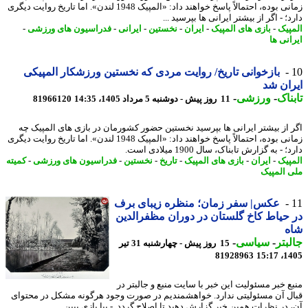
زمانی بوده، احتمالاً پاسخ خواهند داد: «المپیک 1948 لندن». اما تاریخ روایت دیگری
؛ - اگر از بیشتر ایرانی ها بپرسید ...
پیک
-
بازی های المپیک
-
ایران
-
نخستین
-
ایرانی
-
فدراسیون های ورزشی
-
انی ها
بازخوانی تاریخ/ روایت مردی که نخستین ورزشکار المپیکی
ان شد
ناک
-
ورزشی
-
11 روز پیش - دوشنبه 5 مرداد 1405، 14:35
81966120
 از بیشتر ایرانی ها بپرسید نخستین حضور کشورمان در بازی های المپیک چه
زمانی بوده، احتمالاً پاسخ خواهند داد: «المپیک 1948 لندن». اما تاریخ روایت دیگری
 - به گزارش تابناک، سال 1900 میلادی است.
پیک
-
ایران
-
بازی های المپیک
-
تاریخ
-
نخستین
-
فدراسیون های ورزشی
-
کمیته
 المپیک
عکس| سفر زمان؛ منظره زیبای برف
حیاط کاخ گلستان در دوران مظفرالدین
ه
بتر
-
سیاسی
-
15 روز پیش - چهارشنبه 31 تیر
81928963
1405
ع خبر مسئولیت این خبر با سایت منبع و جالبتر در
ل آن مسئولیتی ندارد. خواهشمندیم در صورت وجود هرگونه مشکل در محتوای
 در نظرات همین خبر گزارش دهید تا اصلاح گردد. - بیا بازی ببین ...