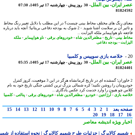
 ایران
-
بین الملل
-
30 روز پیش - چهارشنبه 17 تیر 1405، 07:30
81824
ای رنگ های مختلف مخاط بینی چیست؟ در این مطلب با دلایل تغییر رنگ مخاط
و تاثیر آن بر سلامت آشنا شوید. - 2 شوک به بودجه دفاعی بریتانیا؛ آنچه باید درباره
ه ناو هواپیمابر ملکه الیزابت ...
ط بینی
-
تاریخ
-
مظفرالدین شاه
-
خودروهای برقی
-
ناو هواپیمابر
-
ملکه
زابت
-
بودجه دفاعی
خلاصه بازی سوییس و کلمبیا
 ایران
-
بین الملل
-
30 روز پیش - چهارشنبه 17 تیر 1405، 05:35
81824
2 خاوران؛ گمشده ای در تاریخ کرمانشاه هرگز در این 3 موقعیت، کروز کنترل
رویتان را روشن نکنید! کره شمالی بزرگ ترین کشتی جنگی تاریخ خود به نام
س چو هیون را وارد خدمت کرد عکس یادگاری ...
صه بازی
-
آرژانتین
-
خودرو
-
مظفرالدین شاه
-
خودروهای برقی
-
پنالتی
-
کلمبیا
حه بعد
1
2
3
4
5
6
7
8
9
10
11
12
13
14
15
20
19
18
17
بار ویژه
اندیشه معاصر
میم کالابرگ | جزئیات طرح شمیم کالابرگ | نحوه استفاده از شمیم