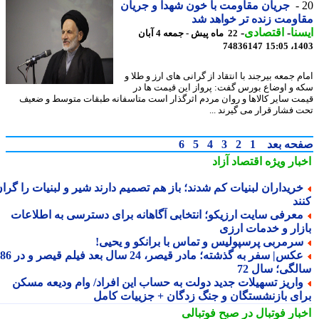
جریان مقاومت با خون شهدا و جریان
ومت زنده تر خواهد شد
نا
-
اقتصادی
-
22 ماه پیش - جمعه 4 آبان
74836147
1403
 جمعه بیرجند با انتقاد از گرانی های ارز و طلا و
 و اوضاع بورس گفت: پرواز این قیمت ها در
ت سایر کالاها و روان مردم اثرگذار است متاسفانه طبقات متوسط و ضعیف
 فشار قرار می گیرند ...
حه بعد
1
2
3
4
5
6
بار ویژه
اقتصاد آزاد
ریداران لبنیات کم شدند؛ باز هم تصمیم دارند شیر و لبنیات را گران
ند
عرفی سایت ارزیکو؛ انتخابی آگاهانه برای دسترسی به اطلاعات
زار و خدمات ارزی
رمربی پرسپولیس و تماس با برانکو و یحیی!
عکس| سفر به گذشته؛ مادر قیصر، 24 سال بعد فیلم قیصر و در 86
لگی؛ سال 72
اریز تسهیلات جدید دولت به حساب این افراد/ وام ودیعه مسکن
ای بازنشستگان و جنگ زدگان + جزییات کامل
بار فوتبال در صبح فوتبالی