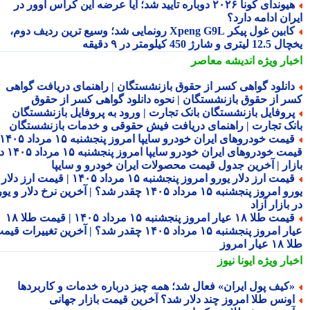
هیوندای کونا ۲۰۲۶ دوباره تأیید شد؛ آیا عرضه این کراس اوور در
ان ادامه دارد؟
کابین غول پیکر Xpeng G9L رونمایی شد؛ وسیع ترین ردیف دوم،
ری و شارژ 450 کیلومتر در ۹ دقیقه
بار ویژه
اندیشه معاصر
انلود گواهی کسر از حقوق بازنشستگان | راهنمای دریافت گواهی
ر از حقوق بازنشستگان | نحوه دانلود گواهی کسر از حقوق
روفایل بازنشستگان بانک تجارت | ورود به پروفایل بازنشستگان
نک تجارت | راهنمای دریافت فیش حقوقی و خدمات بازنشستگان
قیمت خودروهای ایران خودرو سایپا امروز پنجشنبه ۱۵ مرداد ۱۴۰۵ |
قیمت خودروهای ایران خودرو سایپا امروز پنجشنبه ۱۵ مرداد ۱۴۰۵ در
زار | آخرین جدول قیمت محصولات ایران خودرو و سایپا
قیمت ارز دلار یورو امروز پنجشنبه ۱۵ مرداد ۱۴۰۵ | قیمت ارز دلار
یورو امروز پنجشنبه ۱۵ مرداد ۱۴۰۵ چقدر شد؟ | آخرین نرخ دلار و یورو
بازار آزاد
قیمت طلا ۱۸ عیار امروز پنجشنبه ۱۵ مرداد ۱۴۰۵ | قیمت طلا ۱۸
عیار امروز پنجشنبه ۱۵ مرداد ۱۴۰۵ چقدر شد؟ | آخرین تغییرات قیمت
ار امروز
بار ویژه
ایونا نیوز
کیف پول ایران» فعال شد؛ همه چیز درباره خدمات و کاربردها
ونس طلا امروز چند دلار شد؟ آخرین قیمت بازار جهانی