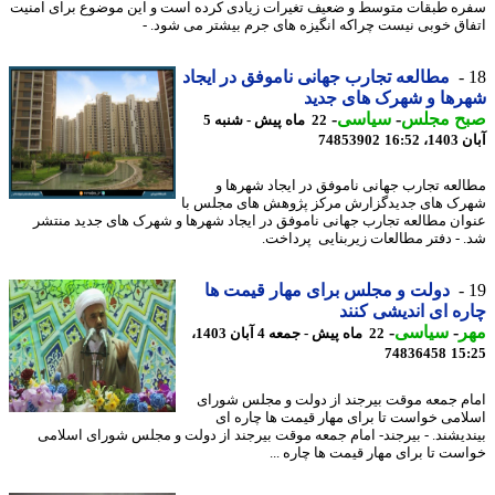
ه طبقات متوسط و ضعیف تغیرات زیادی کرده است و این موضوع برای امنیت
اق خوبی نیست چراکه انگیزه های جرم بیشتر می شود. -
مطالعه تجارب جهانی ناموفق در ایجاد
ها و شهرک های جدید
ح مجلس
-
سیاسی
-
22 ماه پیش - شنبه 5
16:52
74853902
لعه تجارب جهانی ناموفق در ایجاد شهرها و
ک های جدیدگزارش مرکز پژوهش های مجلس با
ان مطالعه تجارب جهانی ناموفق در ایجاد شهرها و شهرک های جدید منتشر
 - دفتر مطالعات زیربنایی پرداخت.
دولت و مجلس برای مهار قیمت ها
ه ای اندیشی کنند
ر
-
سیاسی
-
22 ماه پیش - جمعه 4 آبان 1403،
74836458
15
م جمعه موقت بیرجند از دولت و مجلس شورای
امی خواست تا برای مهار قیمت ها چاره ای
دیشند. - بیرجند- امام جمعه موقت بیرجند از دولت و مجلس شورای اسلامی
ست تا برای مهار قیمت ها چاره ...