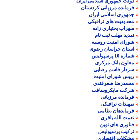
ولت جمهوری اسلامی ایران
رمانده مرزبانی کردستان
مهوری اسلامی ایران
حدودیت های ترافیکی
هراب بختیاری زاده
مدید مهلت ثبت نام
ورای امنیت روسیه
ستان خراسان رضوی
اره 10 پرسپولیس
عاون بانک مرکزی
ردار قاسم رضایی
ییس شورای امنیت
حمدرضا ظفرقندی
رکت مایکروسافت
رمانده مرزبانی
مهیدات ترافیکی
رماندهان نظامی
عمت الله باقری
ناوری های نوین
رکیب پرسپولیس
شکلات اقتصادی