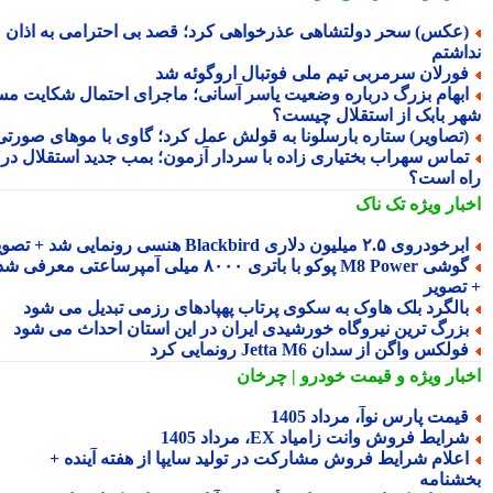
عکس) سحر دولتشاهی عذرخواهی کرد؛ قصد بی احترامی به اذان
اشتم
ورلان سرمربی تیم ملی فوتبال اروگوئه شد
بهام بزرگ درباره وضعیت یاسر آسانی؛ ماجرای احتمال شکایت مس
ر بابک از استقلال چیست؟
تصاویر) ستاره بارسلونا به قولش عمل کرد؛ گاوی با موهای صورتی!
ماس سهراب بختیاری زاده با سردار آزمون؛ بمب جدید استقلال در
ه است؟
بار ویژه
تک ناک
رخودروی ۲.۵ میلیون دلاری Blackbird هنسی رونمایی شد + تصویر
گوشی M8 Power پوکو با باتری ۸۰۰۰ میلی آمپرساعتی معرفی شد
تصویر
الگرد بلک هاوک به سکوی پرتاب پهپادهای رزمی تبدیل می شود
زرگ ترین نیروگاه خورشیدی ایران در این استان احداث می شود
ولکس واگن از سدان Jetta M6 رونمایی کرد
بار ویژه
و قیمت خودرو | چرخان
یمت پارس نوآ، مرداد 1405
رایط فروش وانت زامیاد EX، مرداد 1405
علام شرایط فروش مشارکت در تولید سایپا از هفته آینده +
شنامه