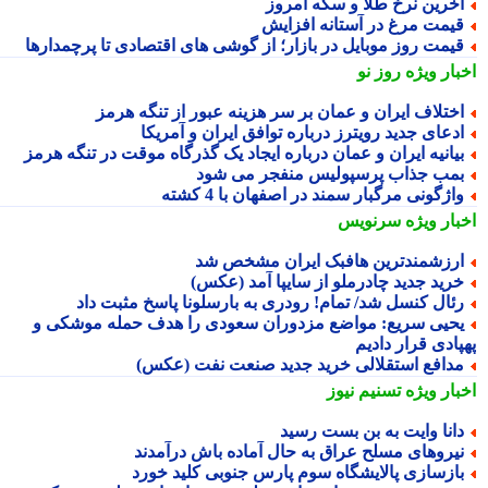
خرین نرخ طلا و سکه امروز
یمت مرغ در آستانه افزایش
یمت روز موبایل در بازار؛ از گوشی های اقتصادی تا پرچمدارها
بار ویژه
روز نو
ختلاف ایران و عمان بر سر هزینه عبور از تنگه هرمز
دعای جدید رویترز درباره توافق ایران و آمریکا
یانیه ایران و عمان درباره ایجاد یک گذرگاه موقت در تنگه هرمز
مب جذاب پرسپولیس منفجر می شود
اژگونی مرگبار سمند در اصفهان با 4 کشته
بار ویژه
سرنویس
رزشمندترین هافبک ایران مشخص شد
رید جدید چادرملو از سایپا آمد (عکس)
ئال کنسل شد/ تمام! رودری به بارسلونا پاسخ مثبت داد
حیی سریع: مواضع مزدوران سعودی را هدف حمله موشکی و
پادی قرار دادیم
دافع استقلالی خرید جدید صنعت نفت (عکس)
بار ویژه
تسنیم نیوز
انا وایت به بن بست رسید
یروهای مسلح عراق به حال آماده باش درآمدند
ازسازی پالایشگاه سوم پارس جنوبی کلید خورد