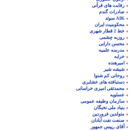
قابت های قرآنی
ادرات گندم
A سوئد
حکومیت ایران
2 قطار شهری
وزبه چشمی
حسن دارابی
درسه علمیه
رابه
میرهنده
یشه شیر
وحانی کم شنوا
ستبافته های عشایری
حمدتقی امیری خراسانی
سلویه
ازمان وظیفه عمومی
نیاد ملی نخبگان
تولدین فروردین
نعت نفت آبادان
قای رییس جمهور