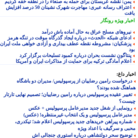
من: نقشه عربستان برای حمله به صنعاء را در نطفه خفه کردیم
اعتراف رسانه عبری: مهاجرت شهرک نشینان 50 درصد افزایش
فت
بار ویژه
رونگار
یروهای مسلح عراق به حال آماده باش درآمد
دعای شبکه «الحدث» درباره ایجاد گذرگاه موقت در تنگه هرمز
زشکیان: مشروطه نقطه عطف بیداری و آزادی خواهی ملت ایران
نتاگون نشست بحران درباره کمبود تسلیحات برگزار کرد
علام آمادگی ترکیه برای حمایت از مذاکرات ایران و آمریکا
ار داغ:
رخواست رامین رضاییان از پرسپولیس/ مدیران دو باشگاه
هنگ شده بودند؟
غییر عقیده پرسپولیس درباره رامین رضاییان؛ تصمیم نهایی تارتار
ست؟
ونمایی از شغل جدید مدیرعامل پرسپولیس + عکس
دیرعامل پرسپولیس و یک انتخاب غیرمنتظره! (عکس)
ماره پیراهن خریدهای جدید پرسپولیس اعلام شد؛ تیکدری،
ی و سرگیف با اعداد ویژه
وضیح سحر دولتشاهی درباره استوری جنجالی اش