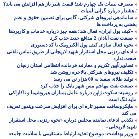
صرف لبنیات یک چهارم شد؛ قیمت شیر باز هم افزایش می یابد؟
شدار درباره گرانی لبنیات
اماندهی نیروهای شرکتی، گامی برای تضمین حقوق و نظم
ی به پرداخت ها
کیف پول ایران» فعال شد؛ همه چیز درباره خدمات و کاربردها
عت نفت آبادان 2 مدافع جدید جذب کرد
حوه فعال سازی کیف پول الکترونیک با کد دستوری
دعای ردزنی محل استقرار شهید لاریجانی از طریق تماس تلفنی
ت ندارد
صاویر/آیین تکریم و معارفه فرمانده انتظامی استان زنجان
کلیف نیروهای شرکتی بالاخره روشن شد
لید طلای سفید به 60 هزار تن می رسد
نعت نفت مهاجم مس شهر بابک را جذب کرد
وسیه: سکوت ژاپن درباره عامل بمباران هیروشیما و ناکازاکی
ه ننگ است
ایکروسافت مسیر تازه ای برای افزایش سرعت ویندوز تعریف
کند
کذیب ادعای نماینده مجلس درباره «نحوه ردزنی محل استقرار
د لاریجانی»
زیر بهداشت: موضوع تغذیه ارتباط مستقیمی با سلامت جامعه