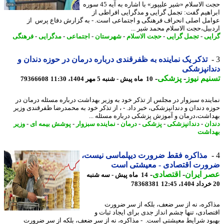
حجت الاسلام «شیر علیپور» با اشاره به آیه 45 سوره
اهیم گفت: تجمل گرایی و مدگرایی افراطی از
مل اصلی انحراف فرهنگی و اجتماعی است. - به گزارش دفاع پرس از
بیل،حجت الاسلام محمد شیر ...
یی
-
تجمل گرایی
-
حجت الاسلام
-
شهرستان
-
اجتماعی
-
مدگرایی
-
فرهنگی
تذکر یک نماینده به ظفرقندی درباره درمان در حوزه دندان و
انپزشکی
یم نیوز
-
پزشکی
-
10 ماه پیش - شنبه 5 مهر 1404، 11:30
79366608
ینده سبزوار در مجلس از تذکر خود به وزیر بهداشت درباره مسئله درمان در
ه دندان و دندانپزشکی، خبر داد. - ، از تذکر خود به محمدرضا ظفرقندی وزیر
اشت،درمان و آموزش پزشکی درباره مسئله ...
ان
-
دندانپزشکی
-
پزشکی
-
درمان
-
نماینده سبزوار
-
پوشش بیمه ای
-
وزیر
اشت
مذاکره فقط ضرورت دیپلماسی نیست،
ورت اقتصادی - معیشتی است
 ایران
-
اقتصادی
-
14 ماه پیش - سه شنبه
78368381
کره، نه از سر ضعف، بلکه از سر ضرورت
صادی، تنها چشم انداز جدی برای ایجاد ثبات و
ود شرایط معیشتی است. - مذاکره، نه از سر ضعف، بلکه از سر ضرورت