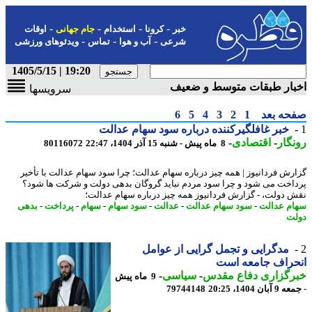
-
-
-
-
خبر
کرونا
استخدام
جام جهانی
اوقات
-
-
-
شرعی
آب و هوا
تماس
ویدئوهای ورزشی
19:20 | 1405/5/15
بار طبقات متوسط و ضعیف
سرویسها
حه بعد
1
2
3
4
5
6
خبر غافلگیرکننده درباره سود سهام عدالت
گار
-
اقتصادی
-
8 ماه پیش - شنبه 15 آذر 1404، 22:47
80116072
رش فردانیوز | همه چیز درباره سهام عدالت؛ چرا سود سهام عدالت با تأخیر
اخت می شود و چرا سود مردم نباید گروگان بدهی دولت و شرکت ها شود؟
 دولت، - گزارش فردانیوز همه چیز درباره سهام عدالت؛
م عدالت
-
سود سهام عدالت
-
عدالت
-
سود سهام
-
سهام
-
پرداخت
-
بدهی
ت
مدگرایی و تجمل گرایی از عوامل
حراف جامعه است
رگزاری دفاع مقدس
-
سیاسی
-
9 ماه پیش
ان 1404، 20:25
79744148