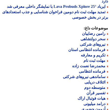
د
Lava Probuds Xplore 25 با نمایشگر داخلی معرفی شد
مدید مهلت ثبت نام دومین فراخوان شناسایی و جذب استعدادهای
تر در بخش خصوصی
ضوعات داغ:
امین رضاییان
حر دولتشاهی
یروهای شرکتی
رمانده انتظامی استان
کریم و معارفه
هلت ثبت نام
حمدرضا نعمت زاده
رمانده انتظامی
اماندهی نیروهای شرکتی
ئتلاف دریایی
توسطه دوم
فسیر قرآن
یات فوتبال اراک
رامد میلیونی
زمون حضوری