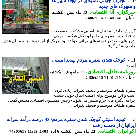
تجارب جهانی ناموفق در ایجاد شهر ها
هرک های جدید
گزاری آنا
-
اقتصادی
-
22 ماه پیش - یکشنبه
74867606
رش حاضر به دنبال شناسایی مشکلات و معضلات
فرایند برنامه ریزی و اجرا و دلایل شکست برخی
 های جدید در نمونه های جهانی خواهد بود. هریک از این نمونه ها برمبنای هدف
ی شکل گرفته، ...
کوچک شدن سفره مردم تهدید امنیتی
ت
نامه تعادل
-
اقتصادی
-
22 ماه پیش - یکشنبه
74866556
ه طبقات متوسط و ضعیف تغیرات زیادی کرده
 و این موضوع برای امنیت اتفاق خوبی نیست
که انگیزه های جرم بیشتر می شود. - رییس کمیسون اقتصادی مجلس گفت:
ه طبقات متوسط و ضعیف تغیرات ...
تهدید امنیتیِ کوچک شدن سفره مردم/ 43 درصد درآمد سرانه
انیان از دست رفت
 ایران
-
اقتصادی
-
22 ماه پیش - یکشنبه 6 آبان 1403، 11:13
74865618