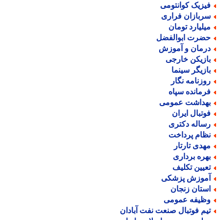
یزیک کوانتومی
ربازان فراری
یلیارد تومان
ضرت ابوالفضل
رمان و آموزش
ازیکن خارجی
ازیگر سینما
وزنامه نگار
رمانده سپاه
هداشت عمومی
وتبال ایران
ساله دکتری
ظام پرداخت
هدی تارتار
هره برداری
عیین تکلیف
موزش پزشکی
ستان زنجان
ظیفه عمومی
یم فوتبال صنعت نفت آبادان