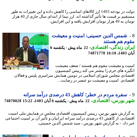
دولت در بودجه 1403 ارز کالاهای اساسی را کاهش داده و این تغییرات به طور
مستقیم بر قیمت ها تأثیر گذاشته اند. ارز نیما از ابتدای سال جاری از 40 هزار
 تومان افزایش یافته و این افزایش،
شمس الدین حسینی: امنیت و معیشت
م هم هستند
ان زندگی
-
اقتصادی
-
22 ماه پیش - یکشنبه 6
16:10
74871778
یت و معیشت مقوم هم هستند / ضعف معیشت
یزه های جرم را بیشتر می کند رییس کمیسیون
صادی مجلس شورای اسلامی در دومین همایش سراسری پلیس و فعالان
صادی: امنیت و معیشت دو عنصر در رضایت ...
سفره مردم در خطر؛ کاهش 43 درصدی درآمد سرانه
ر بورس
-
اقتصادی
-
22 ماه پیش - یکشنبه 6 آبان 1403، 15:22
74870828
گزارش شهر بورس، رییس کمیسیون اقتصادی مجلس در همایش ملی امنیت
اقتصادی، از کاهش 43 درصدی درآمد سرانه ایرانیان و تأثیر آن بر امنیت اجتماعی
 داد. - به گزارش شهر بورس ، سید شمس الدین حسینی،