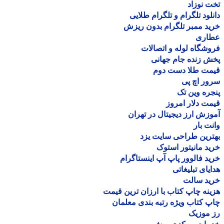
 نوزاد
لود تلگرام و تلگرام طلایی
د ممبر تلگرام بدون ریزش
اری
شگاه لوله و اتصالات
 زنده جام جهانی
مت طلا دست دوم
ر اچ پی
ره وین تک
ت دلار امروز
زش ارز دیجیتال در تهران
ت بار
رین طراحی سایت یزد
د مانیتور استوک
د فالوور پاپ آپ اینستاگرام
یای تبلیغاتی
ید سالت
نه چاپ کتاب با ارزان ترین قیمت
 کتاب ویژه رتبه بندی معلمان
موزیک