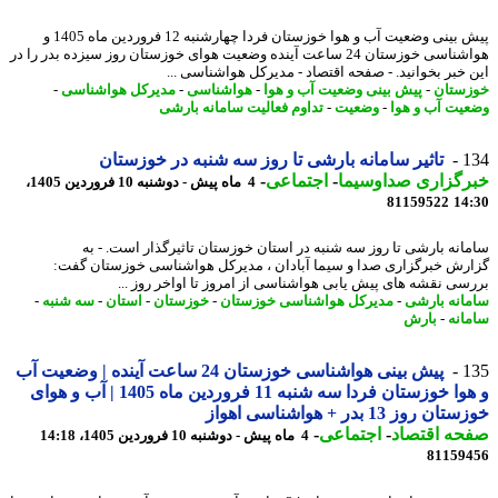
پیش بینی وضعیت آب و هوا خوزستان فردا چهارشنبه 12 فروردین ماه 1405 و
هواشناسی خوزستان 24 ساعت آینده وضعیت هوای خوزستان روز سیزده بدر را در
 خبر بخوانید. - صفحه اقتصاد - مدیرکل هواشناسی ...
ستان
-
پیش بینی وضعیت آب و هوا
-
هواشناسی
-
مدیرکل هواشناسی
-
یت آب و هوا
-
وضعیت
-
تداوم فعالیت سامانه بارشی
1
تاثیر سامانه بارشی تا روز سه شنبه در خوزستان
رگزاری صداوسیما
-
اجتماعی
-
4 ماه پیش - دوشنبه 10 فروردین 1405،
81159522
14
انه بارشی تا روز سه شنبه در استان خوزستان تاثیرگذار است. - به
رش خبرگزاری صدا و سیما آبادان ، مدیرکل هواشناسی خوزستان گفت:
سی نقشه های پیش یابی هواشناسی از امروز تا اواخر روز ...
انه بارشی
-
مدیرکل هواشناسی خوزستان
-
خوزستان
-
استان
-
سه شنبه
-
انه
-
بارش
1
پیش بینی هواشناسی خوزستان 24 ساعت آینده | وضعیت آب
و هوا خوزستان فردا سه شنبه 11 فروردین ماه 1405 | آب و هوای
 روز 13 بدر + هواشناسی اهواز
حه اقتصاد
-
اجتماعی
-
4 ماه پیش - دوشنبه 10 فروردین 1405، 14:18
81159