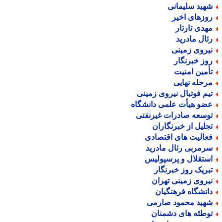
هید سلیمانی
وزهای اخیر
هدی تارتار
ئال مادرید
یروی زمینی
وز خبرنگار
أمین امنیت
رحله نهایی
یم فوتبال نیروی زمینی
ضو هیأت علمی دانشگاه
وسعه صادرات غیرنفتی
جلیل از خبرنگاران
عالیت های اقتصادی
رمربی رئال مادرید
ستقلال و پرسپولیس
بریک روز خبرنگار
یروی زمینی تهران
انشگاه فرهنگیان
هید محمود صارمی
وطئه های دشمنان