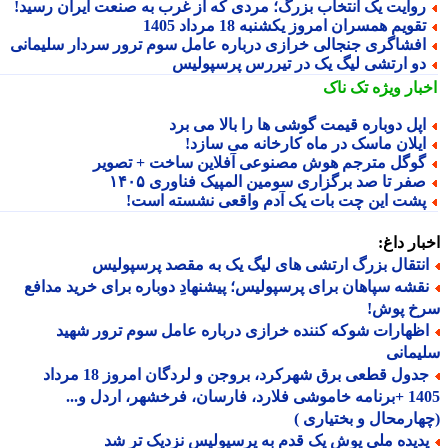
وایت یک انتخاب بزرگ؛ مردی که از غرب به صنعت ایران رسید!
قویم همسران امروز یکشنبه 18 مرداد 1405
فشاگری جنجالی خرازی درباره عامل سوم ترور سردار سلیمانی
و ارتشی لیگ یک در تیررس پرسپولیس
بار ویژه
تک ناک
پل دوباره قیمت گوشی ها را بالا می برد
یلان ماسک در ماه کارخانه می سازد!
وگل مترجم هوش مصنوعی آفلاین ساخت + تصویر
فر تا صد برگزاری سومین المپیک فناوری ۱۴۰۵
شت این چت بات یک آدم واقعی نشسته است!
ار داغ:
نتقال بزرگ ارتشی های لیگ یک به مقصد پرسپولیس
قشه سپاهان برای پرسپولیس؛ پیشنهادِ دوباره برای خرید مدافع
خ پوش!
ظهارات شوکه کننده خرازی درباره عامل سوم ترور شهید
مانی
جدول قطعی برق شهرکرد، بروجن و لردگان امروز 18 مرداد
1405 +برنامه خاموشی فلارد، فارسان، فرخشهر، اردل و...
ارمحال و بختیاری )
دیده ملی پوش یک قدم به پرسپولیس نزدیک تر شد