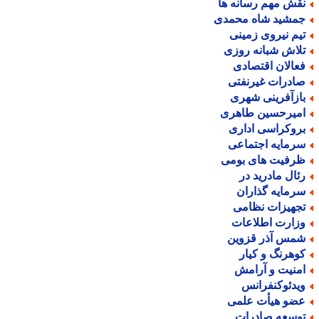
قش مهم رسانه ها
مشید شاه محمدی
یم نیروی زمینی
لاش شبانه روزی
عالان اقتصادی
ادرات غیرنفتی
ازآفرینی شهری
میرحسین طاهری
روکراسی اداری
رمایه اجتماعی
رفیت های بومی
ئال مادرید در
رمایه گذاران
جهیزات نظامی
زارت اطلاعات
مس آذر قزوین
وهرنگ و کیار
منیت و آرامش
یدئوکنفرانس
ضو هیأت علمی
وسعه صادرات