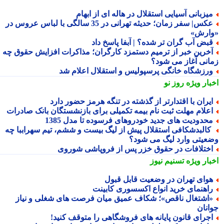
یزبانی آسیایی استقلال در هاله ای از ابهام
عکس| سفر زمان؛ حدیثه تهرانی در 35 سالگی با لباس عروس در
ارش»
بض آب گران تر شده؟ | آبفا پاسخ داد
خرین خبر از ترمیم دستمزد کارگران؛ مذاکرات افزایش حقوق چه
انی آغاز می شود؟
رزشگاه خانگی پرسپولیس و استقلال اعلام شد
بار ویژه
روز نو
یران با اقتدارتر از گذشته در تنگه هرمز حضور دارد
علام مهلت ثبت نام بیمه تکمیلی برای بازنشستگان بانک صادرات
حدودیت های جدید خودروهای فرسوده تا مدل 1385
البدشکافی استقلال پیش از لیگ بیست و ششم، تیم سهراببا چه
عیتی وارد لیگ می شود؟
ختلافات در حقوق خزر پس از فروپاشی شوروی
بار ویژه
تسنیم نیوز
وای تهران در وضعیت قابل قبول
اهنمای خرید انواع اکسسوری کابینت
اشتغال ناقص»؛ شکاف عمیق میان فرصت های شغلی و نیاز
انان
جرای قانون پایانه های فروشگاهی را متوقف کنید!