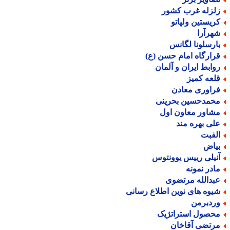
لزله غرب کشور
ریستین ولپاتو
هرآرا
ارسلونا لگانس
رارگاه امام حسن (ع)
وابط ایران و آلمان
لعه کمیز
راوری معادن
حمدحسین بحرینی
شاور معاون اول
لی بهره مند
لفبت
یاض
نیلی رییس یوونتوس
ادر نمونه
بدالله مرتضوی
یوه های نوین اطلاع رسانی
ردبرمن
حصول استراتژیک
رتضی آقاخان