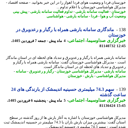
ستان فردا و وضعیت هوای فردا اهواز را در این خبر بخوانید. - صفحه اقتصاد -
رکل هواشناسی خوزستان با اعلام تداوم ...
ستان
-
فعالیت سامانه بارشی
-
تداوم فعالیت سامانه بارشی
-
پیش بینی
یت آب و هوا
-
فردا
-
سامانه بارشی
-
هواشناسی
1
ماندگاری سامانه بارشی همراه با رگبار و رعدوبرق در
زستان
رگزاری صداوسیما
-
اجتماعی
-
4 ماه پیش - جمعه 7 فروردین 1405،
81140732
12
انه بارشی همراه با رگبار و رعدوبرق و تندباد های لحظه ای در استان ماندگار
. - مدیرکل هواشناسی خوزستان گفت: سامانه بارشی همراه با رگبار و
وبرق و تندباد های لحظه ای در استان ماندگار است.
انه بارشی
-
مدیرکل هواشناسی خوزستان
-
رگبار و رعدوبرق
-
سامانه
-
رکل هواشناسی
-
بارش
-
خوزستان
1
سهم 74.3 میلیمتری حسینیه اندیمشک از بارندگی های 24
عت گذشته
رگزاری صداوسیما
-
اجتماعی
-
5 ماه پیش - پنجشنبه 6 فروردین 1405،
81136424
15
رکل هواشناسی خوزستان با اشاره به آغاز بارش ها از روز گذشته در سطح
استان گفت: بیشترین میزان بارش باران با 74.3 میلیمتر در حسینیه اندیمشک ثبت
 - سهم 74.3 میلیمتری حسینیه اندیمشک ...