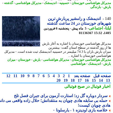
رکل هواشناسی خوزستان
-
حسینیه
-
اندیمشک
-
مدیرکل هواشناسی
-
گذشته
-
ش
-
بارندگی
1
اندیمشک و رامشیر پربارش ترین
ای خوزستان در 24 ساعت گذشته
ا
-
اجتماعی
-
5 ماه پیش - پنجشنبه 6 فروردین
81136367
1405
رکل هواشناسی خوزستان با اشاره به آغاز بارش
از روز گذشته در سطح استان گفت: بیشترین
میزان بارش باران با 74.3 میلیمتر در حسینیه اندیمشک ثبت شده است. - مدیرکل
شناسی خوزستان با اشاره ...
رکل هواشناسی خوزستان
-
مدیرکل هواشناسی
-
بارش
-
خوزستان
-
میزان
ش
-
اندیمشک
-
هواشناسی
حه قبل
صفحه بعد
1
2
3
4
5
6
7
8
9
10
11
12
20
19
18
17
16
15
14
بار فوتبال در صبح فوتبالی
ردار دوباره گل زد؛ استارت آزمون برای جبران فصل تلخ
مله بی سابقه هادی چوپان به منتقدانش؛ حلال زاده واقعی می داند
دی چوپان کیست!
لاصه بازی اودینزه ۱ - بارسلونا ۰