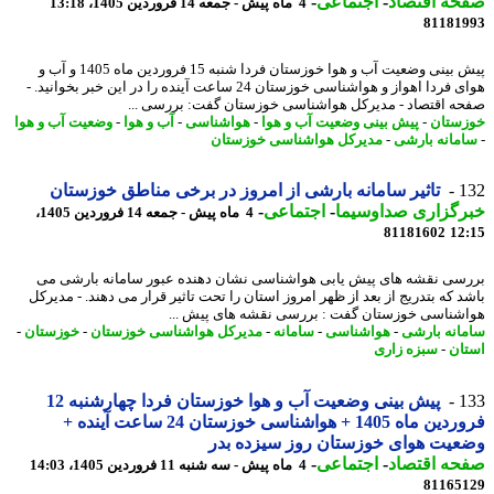
حه اقتصاد
-
اجتماعی
-
4 ماه پیش - جمعه 14 فروردین 1405، 13:18
81181
پیش بینی وضعیت آب و هوا خوزستان فردا شنبه 15 فروردین ماه 1405 و آب و
هوای فردا اهواز و هواشناسی خوزستان 24 ساعت آینده را در این خبر بخوانید. -
ه اقتصاد - مدیرکل هواشناسی خوزستان گفت: بررسی ...
ستان
-
پیش بینی وضعیت آب و هوا
-
هواشناسی
-
آب و هوا
-
وضعیت آب و هوا
مانه بارشی
-
مدیرکل هواشناسی خوزستان
1
تاثیر سامانه بارشی از امروز در برخی مناطق خوزستان
رگزاری صداوسیما
-
اجتماعی
-
4 ماه پیش - جمعه 14 فروردین 1405،
81181602
12
سی نقشه های پیش یابی هواشناسی نشان دهنده عبور سامانه بارشی می
د که بتدریج از بعد از ظهر امروز استان را تحت تاثیر قرار می دهند. - مدیرکل
شناسی خوزستان گفت : بررسی نقشه های پیش ...
انه بارشی
-
هواشناسی
-
سامانه
-
مدیرکل هواشناسی خوزستان
-
خوزستان
-
ان
-
سبزه زاری
1
پیش بینی وضعیت آب و هوا خوزستان فردا چهارشنبه 12
فروردین ماه 1405 + هواشناسی خوزستان 24 ساعت آینده +
یت هوای خوزستان روز سیزده بدر
حه اقتصاد
-
اجتماعی
-
4 ماه پیش - سه شنبه 11 فروردین 1405، 14:03
81165