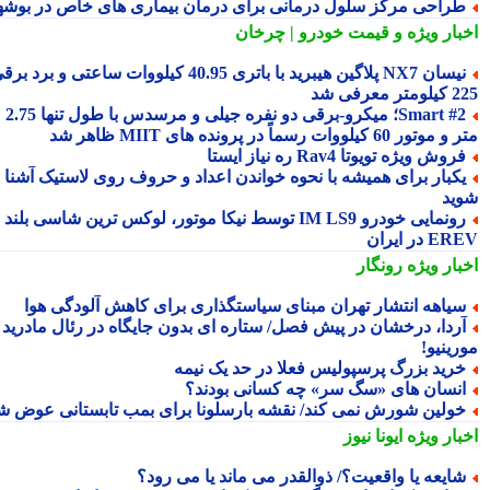
راحی مرکز سلول درمانی برای درمان بیماری های خاص در بوشهر
بار ویژه
و قیمت خودرو | چرخان
نیسان NX7 پلاگین هیبرید با باتری 40.95 کیلووات ساعتی و برد برقی
 معرفی شد
Smart #2؛ میکرو-برقی دو نفره جیلی و مرسدس با طول تنها 2.75
ور 60 کیلووات رسماً در پرونده های MIIT ظاهر شد
روش ویژه تویوتا Rav4 ره نیاز ایستا
کبار برای همیشه با نحوه خواندن اعداد و حروف روی لاستیک آشنا
ید
رونمایی خودرو IM LS9 توسط نیکا موتور، لوکس ترین شاسی بلند
 در ایران
بار ویژه
رونگار
یاهه انتشار تهران مبنای سیاستگذاری برای کاهش آلودگی هوا
ردا، درخشان در پیش فصل/ ستاره ای بدون جایگاه در رئال مادرید
رینیو!
رید بزرگ پرسپولیس فعلا در حد یک نیمه
نسان های «سگ سر» چه کسانی بودند؟
ولین شورش نمی کند/ نقشه بارسلونا برای بمب تابستانی عوض شد
بار ویژه
ایونا نیوز
ایعه یا واقعیت؟/ ذوالقدر می ماند یا می رود؟