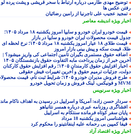
وضیح مهدی طارمی درباره ارتباط با سحر قریشی و پشت پرده لو
تن عکس ها
مجید عجیب علی تاجرنیا از رامین رضائیان
بار ویژه
اندیشه معاصر
قیمت خودرو ایران خودرو و سایپا امروز یکشنبه ۱۸ مرداد ۱۴۰۵؛
ول قیمت محصولات ایران خودرو و سایپا در بازار
قیمت طلای ۱۸ عیار امروز یکشنبه ۱۸ مرداد ۱۴۰۵؛ نرخ لحظه ای
ا، قیمت سکه و پیش بینی بازار امروز
ضافه حقوق مستمری بگیران تامین اجتماعی کی واریز میشود؟ |
رین خبر از زمان پرداخت مابه التفاوت حقوق بازنشستگان ۱۴۰۵
اخبار افزایش حقوق کارمندان ۱۴۰۵؛ رقم افزایش حقوق کارکنان
لت، جزئیات ترمیم حقوق و آخرین تغییرات فیش حقوقی
طرح فروش مدیران خودرو ۱۴۰۵؛ شرایط ثبت نام، قیمت محصولات
 لینک فروش و زمان تحویل خودرو
بار ویژه
سرنویس
ردار حسن زاده: آمریکا و اسراییل در رسیدن به اهداف ناکام ماندند
فشاگری روزنامه عبری درباره همسر نتانیاهو
ایان سفر کوتاه فرمانده سنتکام به اسراییل
واشناسی امروز یکشنبه 18 مرداد
یفا کمپین بی رحمانه علیه اینفانتینو را محکوم کرد
بار ویژه
اقتصاد آزاد