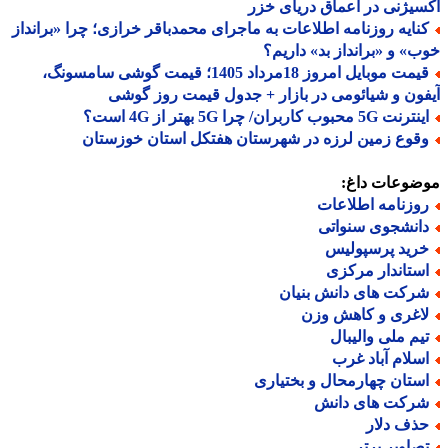
یژنی در اعماق دریای خزر
نایه روزنامه اطلاعات به ماجرای محمدباقر خرازی؛ چرا «برانداز
» و «برانداز بد» داریم؟
قیمت موبایل امروز 18مرداد 1405؛ قیمت گوشی سامسونگ،
ون و شیائومی در بازار + جدول قیمت روز گوشی
نت 5G محبوب کاربران/ چرا 5G بهتر از 4G است؟
قوع زمین لرزه در شهرستان هفتکل استان خوزستان
ضوعات داغ:
وزنامه اطلاعات
انشجوی سنواتی
رید پرسپولیس
ستاندار مرکزی
رکت های دانش بنیان
اغری و کاهش وزن
یم ملی والیبال
سلام آباد غرب
ستان چهارمحال و بختیاری
رکت های دانش
ذف دلار
صاویر برتر