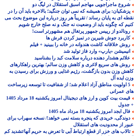
روع ماجراجویی مهاجم اسبق استقلال در لیگ دو
زشکیان: برای همیشه که نمی توان جنگید؛ بالاخره باید آن را در
ه ای به پایان رساند / تقریباً هر روز درباره این موضوع بحث می
م که چگونه باید از وضعیت نه جنگ و نه صلح خارج شویم
ونالدو از رییس جمهور پرتغال هم مشهورتر است!
اربرد جوش شیرین در تمیز کردن فرش ها
وش خلاقانه کاشت هندوانه در خانه را ببینید + فیلم
نیمیشن «یارپ» وارد فاز تولید شد
لائم هشدار دهنده درباره سلامت کبد را بشناسید
وش های سریع لاغری و کاهش وزن سالم؛ بهترین راهکارهای
ش وزن بدون بازگشت، رژیم غذایی و ورزش برای رسیدن به
 ایده آل
5 اولویت مناطق آزاد اعلام شد؛ از شفافیت تا توسعه زیرساخت
 عمرانی
قیمت بیت کوین و ارز های دیجیتال امروز یکشنبه 18 مرداد 1405
جدول
ل ابجد امروز یکشنبه 18 مرداد ماه 1405
وندگی، خریدی که پنجره بسته نمی خواهد!/ نسخه سهراب برای
ر از محدودیت های استقلال
الاب های خزر از قطع ارتباط آبی تا تعرض به حریم آنها/تشدید کم