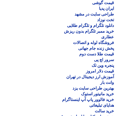
مت گوشی
ان پدیا
احی سایت در مشهد
 نوزاد
لود تلگرام و تلگرام طلایی
د ممبر تلگرام بدون ریزش
اری
شگاه لوله و اتصالات
 زنده جام جهانی
مت طلا دست دوم
ر اچ پی
ره وین تک
ت دلار امروز
زش ارز دیجیتال در تهران
ت بار
رین طراحی سایت یزد
د مانیتور استوک
د فالوور پاپ آپ اینستاگرام
یای تبلیغاتی
ید سالت