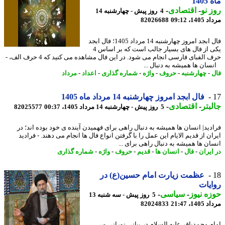
140
 نو
-
اقتصادی
-
4 روز پیش - چهارشنبه 14
1، 09:12
82026688
فال ابجد امروز چهارشنبه 14 مرداد 1405؛ فال ابجد
یکی از فال های بسیار جالب است که بر اساس 4
حرف الفبای فارسی انجام می شود. در این فال مشاهده می کنید که 4 حرف الف، -
ان ها همیشه به دنبال ...
-
چهارشنبه
-
حروف
-
واژه
-
شماره گذاری
-
اعداد
-
مرداد
فال ابجد امروز چهارشنبه 14 مرداد ماه 1405
بتر
-
اقتصادی
-
5 روز پیش - چهارشنبه 14 مرداد 1405، 00:37
82025577
دید| انسان ها همیشه به دنبال راهی برای فهمیدن آینده ی خود بوده اند؛ در
ن از قدیم الایام این عمل را با گرفتن انواع فال ها انجام می دهند. - فرادید
ان ها همیشه به دنبال راهی برای ...
ایران
-
فال
-
انسان ها
-
قدیم
-
حروف
-
واژه
-
شماره گذاری
عظمت زیارت امام حسین(ع) در
یات
ه نیوز
-
سیاسی
-
5 روز پیش - سه شنبه 13
1، 21:47
82024833
م محمدباقر علیه السلام در بیانی نورانی می