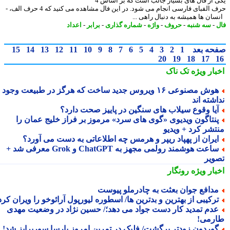
یکی از فال های بسیار جالب است که بر اساس 4
حرف الفبای فارسی انجام می شود. در این فال مشاهده می کنید که 4 حرف الف، -
ان ها همیشه به دنبال راهی ...
-
سه شنبه
-
حروف
-
واژه
-
شماره گذاری
-
برابر
-
اعداد
حه بعد
1
2
3
4
5
6
7
8
9
10
11
12
13
14
15
20
19
18
17
بار ویژه
تک ناک
هوش مصنوعی ۱۶ ویروس جدید ساخت که هرگز در طبیعت وجود
شته اند
یا وقوع سیلاب های سنگین در پاییز صحت دارد؟
نتاگون ویدیوی «گوی های سرد» مرموز بر فراز خلیج عمان را
تشر کرد + ویدیو
یران از پهپاد ریپر و هرمس چه اطلاعاتی به دست می آورد؟
ساعت هوشمند رولمی مجهز به ChatGPT و Grok معرفی شد +
ویر
بار ویژه
رونگار
دافع جوان بعثت به چادرملو پیوست
رکیبی از بهترین و بدترین ها/ اسطوره لیورپول آرائوخو را ویران کرد!
دم تمدید کار دست جواد می دهد؛/ حسین نژاد در وضعیت مهدی
رمی!
وردون زودتر برگشت/ فلیک در تمرین امروز بارسا سورپرایز شد!