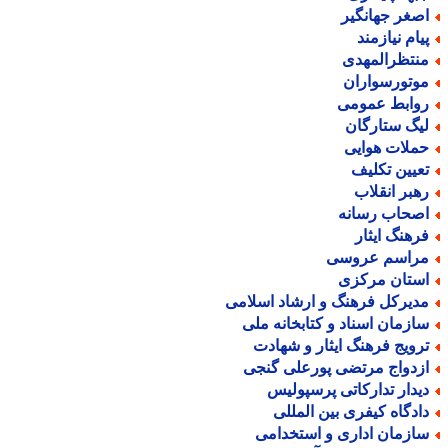
صغر جهانگیر
یام نیازمند
نتظرالمهدی
وتورسواران
وابط عمومی
یگ ستارگان
ملات هوایی
عیین تکلیف
هبر انقلاب
صحاب رسانه
رهنگ ایثار
راسم عروسی
ستان مرکزی
دیرکل فرهنگ و ارشاد اسلامی
ازمان اسناد و کتابخانه ملی
رویج فرهنگ ایثار و شهادت
زدواج مرتضی پورعلی گنجی
یدار تدارکاتی پرسپولیس
ادگاه کیفری بین المللی
ازمان اداری و استخدامی