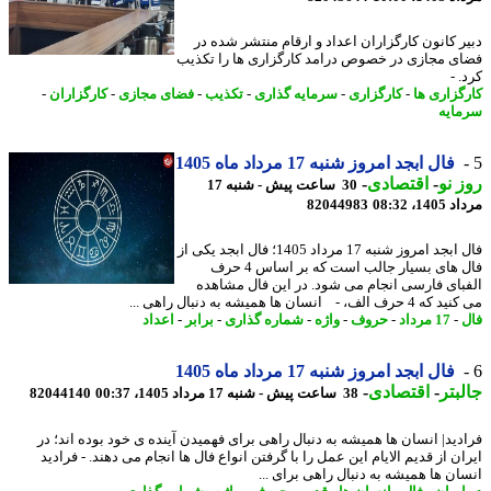
ر کانون کارگزاران اعداد و ارقام منتشر شده در
ی مجازی در خصوص درامد کارگزاری ها را تکذیب
 -
گزاری ها
-
کارگزاری
-
سرمایه گذاری
-
تکذیب
-
فضای مجازی
-
کارگزاران
-
ایه
فال ابجد امروز شنبه 17 مرداد ماه 1405
 نو
-
اقتصادی
-
30 ساعت پیش - شنبه 17
1، 08:32
82044983
فال ابجد امروز شنبه 17 مرداد 1405؛ فال ابجد یکی از
فال های بسیار جالب است که بر اساس 4 حرف
بای فارسی انجام می شود. در این فال مشاهده
ف الف، - انسان ها همیشه به دنبال راهی ...
-
17 مرداد
-
حروف
-
واژه
-
شماره گذاری
-
برابر
-
اعداد
فال ابجد امروز شنبه 17 مرداد ماه 1405
بتر
-
اقتصادی
-
38 ساعت پیش - شنبه 17 مرداد 1405، 00:37
82044140
دید| انسان ها همیشه به دنبال راهی برای فهمیدن آینده ی خود بوده اند؛ در
ن از قدیم الایام این عمل را با گرفتن انواع فال ها انجام می دهند. - فرادید
ان ها همیشه به دنبال راهی برای ...