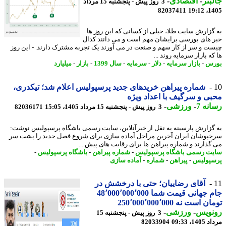
بتر
-
اقتصادی
-
3 روز پیش - پنجشنبه 15 مرداد
82037411
1405
گزارش سایت طلا، خیلی از کسانی که این روز ها
 های بورسی برایشان مهم است و می دانند کدال
ت و سر از کار سهم و صنعت در می آورند یک تجربه مشترک دارند. - این روز
ه بازار سرمایه روند ...
رس
-
بازار سرمایه
-
دلار
-
سرمایه
-
سال 1399
-
بازار
-
میلیارد
شماره پیراهن خریدهای جدید پرسپولیس اعلام شد؛ تیکدری،
ی و سرگیف با اعداد ویژه
نه 7
-
ورزشی
-
3 روز پیش - پنجشنبه 15 مرداد 1405، 15:05
82036171
گزارش پارسینه به نقل از خبرآنلاین، سایت رسمی باشگاه پرسپولیس نوشت:
پوشان ایران آخرین مراحل آماده سازی برای شروع فصل جدید را پشت سر
گذارند و شماره پیراهن ها برای رقابت های پیش ...
ت رسمی باشگاه پرسپولیس
-
شماره پیراهن
-
باشگاه پرسپولیس
-
پولیس
-
پیراهن
-
شماره
-
آماده سازی
آقای رضاییان؛ حتی با درخشش در
جام جهانی قیمت شما 48٬000٬000٬000
 است نه 250٬000٬000٬000
نویس
-
ورزشی
-
3 روز پیش - پنجشنبه 15
1، 09:33
82033904