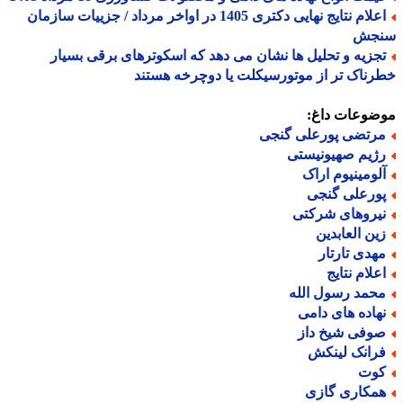
اعلام نتایج نهایی دکتری 1405 در اواخر مرداد / جزییات سازمان
جش
جزیه و تحلیل ها نشان می دهد که اسکوترهای برقی بسیار
ناک تر از موتورسیکلت یا دوچرخه هستند
ضوعات داغ:
رتضی پورعلی گنجی
ژیم صهیونیستی
لومینیوم اراک
ورعلی گنجی
یروهای شرکتی
ین العابدین
هدی تارتار
علام نتایج
حمد رسول الله
هاده های دامی
وفی شیخ داز
رانک لینکش
وت
مکاری گازی