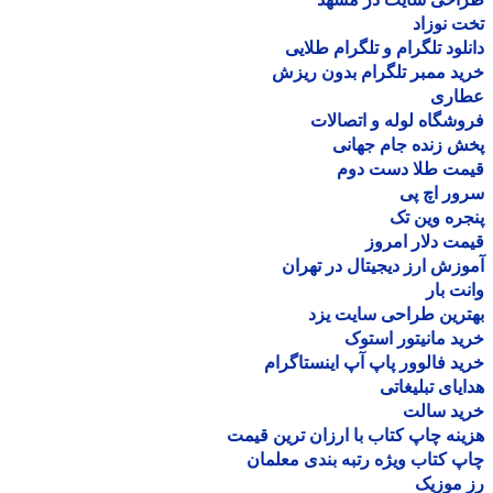
 نوزاد
لود تلگرام و تلگرام طلایی
د ممبر تلگرام بدون ریزش
اری
شگاه لوله و اتصالات
 زنده جام جهانی
مت طلا دست دوم
ر اچ پی
ره وین تک
ت دلار امروز
زش ارز دیجیتال در تهران
ت بار
رین طراحی سایت یزد
د مانیتور استوک
د فالوور پاپ آپ اینستاگرام
یای تبلیغاتی
ید سالت
نه چاپ کتاب با ارزان ترین قیمت
 کتاب ویژه رتبه بندی معلمان
موزیک