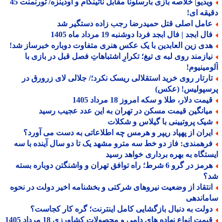
ویدیو| خلاصه بازی بارسلونا مقابل ناتینگام و اودینزه/ تورنمنت 45
قه ای!
امل اصلی قتل حمیدرضا رجب زاده دستگیر شد
ل ابجد | فال ابجد فردا دوشنبه 19 مرداد ماه 1405
دی زین العابدین با یک عکس هنری متفاوت دوباره خبرساز شد!
یازمند روی لبه ی تیغ؛ تکرارِ اشتباهاتِ فصل قبل در بازی با
مینیوم!
ارتار روی خرید استقلالی ریسک نکرد؛/ جلالی لای زرورق در
سپولیس! (عکس)
مت دلار، طلا و سکه امروز 18 مرداد 1405
یانگین قیمت مسکن در تهران به این عدد عجیب رسید
یک پروتیینی با گیلاس و شکلات
یران از پهپاد ریپر و هرمس چه اطلاعاتی به دست می آورد؟
رهمندی: فاز دو خط سه مترو مشهد یک تا دو سال آینده با سه
تگاه به بهره برداری خواهد رسید
هرمز در گرو 6 شرط؛ راه توافق تهران و واشنگتن دوباره بسته
؟
نتقاد از وضعیت نیروهای شرکتی و بخشنامه اخیر دولت در نحوه
ماندهی
ولت به دنبال بازگشایی کامل اینترنت؛ گره کار کجاست؟
یمت انواع نهاده های دامی و محصولات کشاورزی 18 مرداد 1405