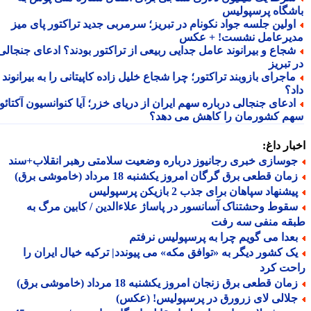
شگاه پرسپولیس
ولین جلسه جواد نکونام در تبریز؛ سرمربی جدید تراکتور پای میز
یرعامل نشست! + عکس
جاع و بیرانوند عامل جدایی ربیعی از تراکتور بودند؟ ادعای جنجالی
تبریز
اجرای بازوبند تراکتور؛ چرا شجاع خلیل زاده کاپیتانی را به بیرانوند
د؟
دعای جنجالی درباره سهم ایران از دریای خزر؛ آیا کنوانسیون آکتائو
م کشورمان را کاهش می دهد؟
ار داغ:
وسازی خبری رجانیوز درباره وضعیت سلامتی رهبر انقلاب+سند
ان قطعی برق گرگان امروز یکشنبه 18 مرداد (خاموشی برق)
شنهاد سپاهان برای جذب 2 بازیکن پرسپولیس
قوط وحشتناک آسانسور در پاساژ علاءالدین / کابین مرگ به
قه منفی سه رفت
عدا می گویم چرا به پرسپولیس نرفتم
ک کشور دیگر به «توافق مکه» می پیوندد| ترکیه خیال ایران را
حت کرد
ان قطعی برق زنجان امروز یکشنبه 18 مرداد (خاموشی برق)
لالی لای زرورق در پرسپولیس! (عکس)