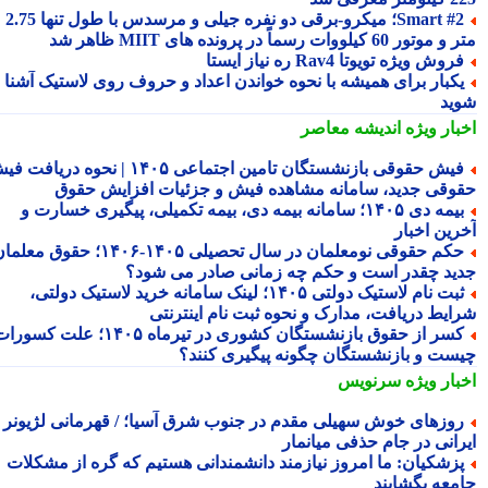
Smart #2؛ میکرو-برقی دو نفره جیلی و مرسدس با طول تنها 2.75
ور 60 کیلووات رسماً در پرونده های MIIT ظاهر شد
روش ویژه تویوتا Rav4 ره نیاز ایستا
کبار برای همیشه با نحوه خواندن اعداد و حروف روی لاستیک آشنا
ید
بار ویژه
اندیشه معاصر
فیش حقوقی بازنشستگان تامین اجتماعی ۱۴۰۵ | نحوه دریافت فیش
وقی جدید، سامانه مشاهده فیش و جزئیات افزایش حقوق
بیمه دی ۱۴۰۵؛ سامانه بیمه دی، بیمه تکمیلی، پیگیری خسارت و
رین اخبار
حکم حقوقی نومعلمان در سال تحصیلی ۱۴۰۵-۱۴۰۶؛ حقوق معلمان
ید چقدر است و حکم چه زمانی صادر می شود؟
ثبت نام لاستیک دولتی ۱۴۰۵؛ لینک سامانه خرید لاستیک دولتی،
ایط دریافت، مدارک و نحوه ثبت نام اینترنتی
کسر از حقوق بازنشستگان کشوری در تیرماه ۱۴۰۵؛ علت کسورات
ست و بازنشستگان چگونه پیگیری کنند؟
بار ویژه
سرنویس
وزهای خوش سهیلی مقدم در جنوب شرق آسیا؛ / قهرمانی لژیونر
رانی در جام حذفی میانمار
زشکیان: ما امروز نیازمند دانشمندانی هستیم که گره از مشکلات
معه بگشایند