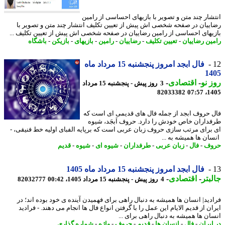
شار چند متن و تصویر با بازیهای احساسی از رامین
ییان در صفحه شخصی اش پیش از تعیین تکلیف انتشار چند متن و تصویر با
یهای احساسی از رامین رضاییان در صفحه شخصی اش پیش از تعیین تکلیف ...
ین رضاییان
-
تعیین تکلیف
-
رضاییان
-
رامین
-
بازیهای
-
بازیکن
-
باشگاه
فال ابجد امروز پنجشنبه 15 مرداد ماه
14
 نو
-
اقتصادی
-
3 روز پیش - پنجشنبه 15 مرداد
82033382
1405
 حروف ابجد از جمله فال های قدیمی ای است که
داران خاص خودش را دارد. حروف اَبجَد، شیوه
برای مرتب سازی حروف زبان عربی است که برپایه الفبای اولیه خط فنیقی، -
ان ها همیشه به ...
وف
-
فال
-
زبان عربی
-
طرفداران
-
شیوه ای
-
شیوه
-
قدیم
فال ابجد امروز پنجشنبه 15 مرداد ماه 1405
بتر
-
اقتصادی
-
4 روز پیش - پنجشنبه 15 مرداد 1405، 00:42
82032777
دید| انسان ها همیشه به دنبال راهی برای فهمیدن آینده ی خود بوده اند؛ در
ن از قدیم الایام این عمل را با گرفتن انواع فال ها انجام می دهند. - فرادید
ان ها همیشه به دنبال راهی برای ...
ایران
-
فال
-
انسان ها
-
قدیم
-
حروف
-
واژه
-
شماره گذاری