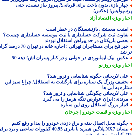
هار بازی بدون باخت برای قربانی؛/ پیروز بباز نیست، حتی
سپولیس! (عکس)
بار ویژه
اقتصاد آزاد
منیت معیشتی بازنشستگان در خطر است
فاوت ثبت شرکت حسابداری با ثبت موسسه حسابداری چیست؟
عضی بازیکنان در حد پیراهن استقلال نبودند
خبر تلخ برای مستاجران تهرانی ؛ اجاره خانه در تهران 70 درصد گران
 شد
کس| بیک ایمانوردی در جوانی و در کنار پسران اش؛ دهه 50
بار ویژه
روز نو
لی لاریجانی چگونه شناسایی و ترور شد؟
خفیف بزرگ یک ستاره برای بازگشت به استقلال/ چراغ سبز این
اره به آبی ها
لی لاریجانی چگونگی شناسایی و ترور شد؟
رندی: ایران عوارض تنگه هرمز را می گیرد
مار بزرگ استقلال روی این ستاره
بار ویژه
و قیمت خودرو | چرخان
گونه محل اتصال بدنه و برق دزدی خودرو را پیدا و رفع کنیم
نیسان NX7 پلاگین هیبرید با باتری 40.95 کیلووات ساعتی و برد برقی
 معرفی شد