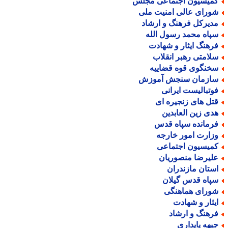
میسیون اجتماعی مجلس
ورای عالی امنیت ملی
دیرکل فرهنگ و ارشاد
پاه محمد رسول الله
رهنگ ایثار و شهادت
لامتی رهبر انقلاب
خنگوی قوه قضاییه
ازمان سنجش آموزش
وتبالیست ایرانی
تل های زنجیره ای
دی زین العابدین
رمانده سپاه قدس
زارت امور خارجه
میسیون اجتماعی
لیرضا منصوریان
ستان مازندران
پاه قدس گیلان
ورای هماهنگی
یثار و شهادت
رهنگ و ارشاد
بهه پایداری