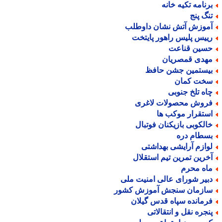
رنامه تکیه خانه
نگ پنج
موزش آتش نشان داوطلب
ییس پلیس راهور پایتخت
سین قناعت
هدی قمصریان
یستمین جشن حافظ
خت کمان
اه تلخ جنوبی
روش محصولات لاغری
ستقرار موکب ها
الکوبی بازیکنان فوتبال
سطام دره
وازم آرایشی بهداشتی
خرین تمرین تیم استقلال
اه محرم
بیر شورای عالی امنیت ملی
ازمان سنجش آموزش کشور
رمانده سپاه قدس گیلان
نجره نقل و انتقالاتی