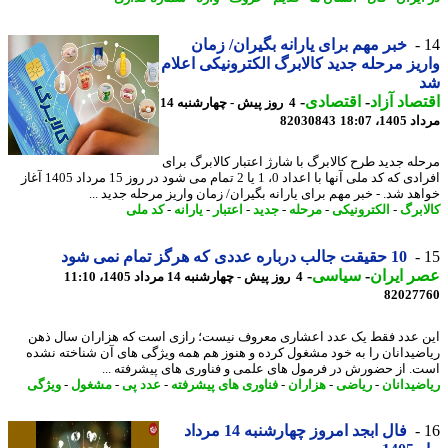
خبر مهم برای یارانه بگیران/ زمان
یز مرحله جدید کالابرگ الکترونیکی اعلام
صاد آزاد
-
اقتصادی
-
4 روز پیش - چهارشنبه 14
1، 18:07
82030843
له جدید طرح کالابرگ با شارژ اعتبار کالابرگ برای
افرادی که کد ملی آنها با اعداد 0، 1 یا 2 تمام می شود در روز 15 مرداد 1405 آغاز
هد شد. - خبر مهم برای یارانه بگیران/ زمان واریز مرحله جدید ...
ابرگ
-
الکترونیکی
-
مرحله
-
جدید
-
اعتبار
-
یارانه
-
کد ملی
10 حقیقت جالب درباره عددی که هرگز تمام نمی شود
 ایران
-
سیاسی
-
4 روز پیش - چهارشنبه 14 مرداد 1405، 11:10
82027
 عدد فقط یک عدد اعشاری معروف نیست؛ رازی است که هزاران سال ذهن
ضیدانان را به خود مشغول کرده و هنوز هم همه ویژگی های آن شناخته نشده
. از حضورش در فرمول های علمی و فناوری های پیشرفته ...
ضیدانان
-
ریاضی
-
هزاران
-
فناوری های پیشرفته
-
عدد پی
-
مشغول
-
ویژگی
فال ابجد امروز چهارشنبه 14 مرداد