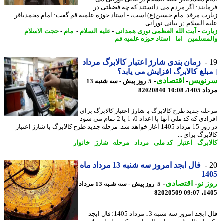
ایند: اگر مردم می دانستند که چه فضیلتی در
رت مرقد امام حسین(ع) است، - استاد حوزه علمیه قم گفت: امام محمدباقر
 السلام در بیانی نورانی ...
رت
-
آیت الله العظمی نوری همدانی
-
علیه السلام
-
امام
-
حجت الاسلام
مسلمین
-
اما
-
استاد حوزه علمیه قم
زمان بندی شارژ اعتبار کالابرگ مرداد
بلغ کالابرگ افزایش می یابد؟
نویس
-
اقتصادی
-
5 روز پیش - سه شنبه 13
1، 10:08
82020840
له جدید طرح کالابرگ با شارژ اعتبار کالابرگ برای
افرادی که کد ملی آنها با اعداد 0، 1 یا 2 تمام می شود
در روز 15 مرداد 1405 آغاز خواهد شد. مرحله جدید طرح کالابرگ با شارژ اعتبار
برگ برای ...
ابرگ
-
اعتبار
-
کد ملی
-
مرداد
-
مرحله
-
شارژ
-
خانوار
فال ابجد امروز سه شنبه 13 مرداد ماه
14
 نو
-
اقتصادی
-
5 روز پیش - سه شنبه 13 مرداد
82020509
1405
فال ابجد امروز سه شنبه 13 مرداد 1405؛ فال ابجد