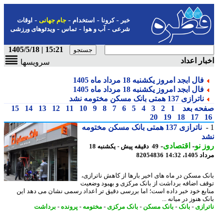
-
-
-
-
خبر
کرونا
استخدام
جام جهانی
اوقات
-
-
-
شرعی
آب و هوا
تماس
ویدئوهای ورزشی
15:21 | 1405/5/18
ار اعداد
سرویسها
فال ابجد امروز یکشنبه 18 مرداد ماه 1405
فال ابجد امروز یکشنبه 18 مرداد ماه 1405
ناترازی 137 همتی بانک مسکن مختومه نشد
حه بعد
1
2
3
4
5
6
7
8
9
10
11
12
13
14
15
20
19
18
17
ناترازی 137 همتی بانک مسکن مختومه
د
 نو
-
اقتصادی
-
49 دقیقه پیش - یکشنبه 18
1، 14:32
82054836
ک مسکن در ماه های اخیر بارها از کاهش ناترازی،
ف اضافه برداشت از بانک مرکزی و بهبود وضعیت
بع خود خبر داده است؛ اما بررسی دقیق تر اعداد رسمی نشان می دهد این
 هنوز در میانه ...
رازی
-
بانک
-
بانک مسکن
-
بانک مرکزی
-
مختومه
-
پرونده
-
برداشت