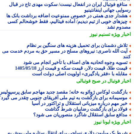
نافع فوتبال ایران در انفعال نیست/ سکوت مهدی تاج در قبال
ایی جهانی اینفانتینیو
شدار جدی همتی در خصوص ممنوعیت اضافه برداشت بانک ها
یزهای خوبی از تیم دیدیم/ آماده فینالیم، فقط خوشحالم کسی
دوم نشد
بار ویژه
تسنیم نیوز
لاش دشمنان برای تحمیل هزینه های سنگین بر نظام
یت الله ناصری: نیروهای مسلح در مسیر حق به مردم خدمت می
ند
سویه وجوه اتحادیه های اصناف با تأخیر انجام می شود
یمت طلا، قیمت دلار، قیمت سکه و قیمت ارز 1405/05/18
قابله با «فقر یادگیری» اولویت اصلی دولت است
بار فوتبال در صبح فوتبالی
ازگشت لوکاس ژوائو به خانه؛ مقصد جدید مهاجم سابق پرسپولیس
وسیمانه برای بازگشت به تیم ملی آفریقای جنوبی چقدر می گیرد؟
بر مهم درباره میزبانی استقلال و تراکتور در آسیا
ولاد برای بازگشت رضاییان شرط گذاشت
دافع سابق استقلال شاگرد منصوریان می شود؟
بار ویژه
ایونا نیوز
رط یک میلیون دلاری نساجی برای انتقال ستاره ملی پوش به