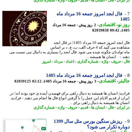
ایران
-
فال
-
انسان ها
-
قدیم
-
حروف
-
واژه
-
شماره گذاری
فال ابجد امروز جمعه 16 مرداد ماه
14
 نو
-
اقتصادی
-
2 روز پیش - جمعه 16 مرداد
82039838
1405
فال ابجد امروز جمعه 16 مرداد 1405؛ در فال ابجد
مشاهده می کنید که 4 حرف الف، ب، ج، د بر اساس
 تولدتان چگونه چیده می شود. فال ابجد را بسیاری به دانیال نبی نسبت می
د. - انسان ها همیشه ...
-
حروف
-
واژه
-
شماره گذاری
-
اعداد
-
مرداد
-
امروز
فال ابجد امروز جمعه 16 مرداد ماه 1405
بتر
-
اقتصادی
-
3 روز پیش - جمعه 16 مرداد 1405، 02:12
82039125
دید| انسان ها همیشه به دنبال راهی برای فهمیدن آینده ی خود بوده اند؛ در
ن از قدیم الایام این عمل را با گرفتن انواع فال ها انجام می دهند. - فرادید
ان ها همیشه به دنبال راهی برای ...
ایران
-
فال
-
انسان ها
-
قدیم
-
حروف
-
واژه
-
شماره گذاری
ریزش سنگین بورس مثل سال 1399
اره تکرار می شود؟