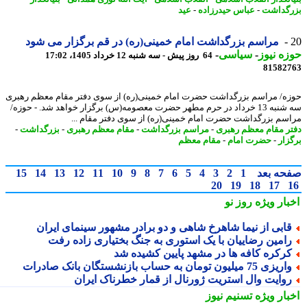
گداشت
-
عباس حیدرزاده
-
عید
مراسم بزرگداشت امام خمینی(ره) در قم برگزار می شود
ه نیوز
-
سیاسی
-
64 روز پیش - سه شنبه 12 خرداد 1405، 17:02
81582
ه/ مراسم بزرگداشت حضرت امام خمینی(ره) از سوی دفتر مقام معظم رهبری
سه شنبه 13 خرداد در حرم مطهر حضرت معصومه(س) برگزار خواهد شد. - حوزه/
سم بزرگداشت حضرت امام خمینی(ره) از سوی دفتر مقام ...
ر مقام معظم رهبری
-
مراسم بزرگداشت
-
مقام معظم رهبری
-
بزرگداشت
-
زار
-
حضرت امام
-
مقام معظم
حه بعد
1
2
3
4
5
6
7
8
9
10
11
12
13
14
15
20
19
18
17
بار ویژه
روز نو
ابی از نیما شاهرخ شاهی و دو برادر مشهور سینمای ایران
امین رضاییان با یک استوری به جنگ بختیاری زاده رفت
رکره کافه ها در مشهد پایین کشیده شد
یزی 75 میلیون تومان به حساب بازنشستگان بانک صادرات
وایت وال استریت ژورنال از قمار خطرناک ایران
بار ویژه
تسنیم نیوز