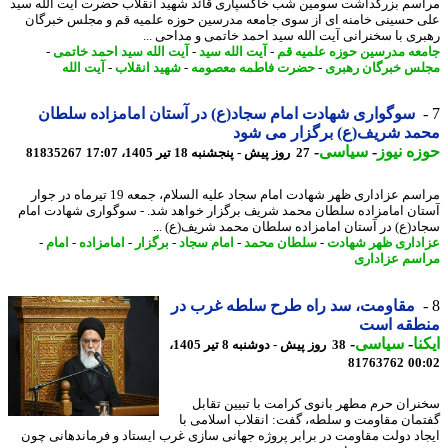
سم بزرگداشت سومین شب خاکسپاری قائد شهید انقلاب حضرت آیت الله سید
 حسینی خامنه ای از سوی جامعه مدرسین حوزه علمیه قم و مجلس خبرگان
ری با سخنرانی آیت الله سید احمد خاتمی و مداحی ...
عه مدرسین حوزه علمیه قم
-
آیت الله سید
-
آیت الله سید احمد خاتمی
-
س خبرگان رهبری
-
حضرت فاطمه معصومه
-
شهید انقلاب
-
آیت الله
سوگواری شهادت امام سجاد(ع) در آستان امامزاده سلطان
د شریف(ع) برگزار می شود
ه نیوز
-
سیاسی
-
27 روز پیش - پنجشنبه 18 تیر 1405، 17:07
81835267
مراسم عزاداری ظهر شهادت امام سجاد علیه السلام، جمعه 19 تیرماه در جوار
ان امامزاده سلطان محمد شریف برگزار خواهد شد. - سوگواری شهادت امام
د(ع) در آستان امامزاده سلطان محمد شریف(ع) ...
داری ظهر شهادت
-
سلطان محمد
-
امام سجاد
-
برگزار
-
امامزاده
-
امام
-
سم عزاداری
مقاومت، سد راه طرح سلطه غرب در
طقه است
نا
-
سیاسی
-
38 روز پیش - دوشنبه 8 تیر 1405،
81763762
00
ران حرم مطهر بانوی کرامت با تبیین تقابل
مان مقاومت و سلطه، گفت: انقلاب اسلامی با
اد دولت مقاومت در برابر پروژه جهانی سازی غرب ایستاد و فرماندهانی چون