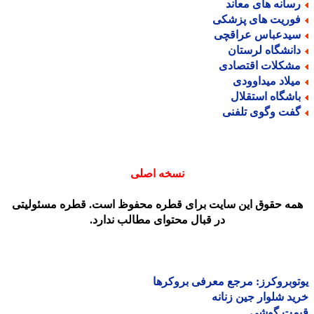
سانه های معاند
وریت های پزشکی
یدعباس عراقچی
انشگاه لرستان
شکلات اقتصادی
یلاد میداوودی
اشگاه استقلال
فت وگوی تلفنی
نسخه اصلی
مه حقوق این سایت برای قطره محفوظ است. قطره مسئولیتی
در قبال محتوای مطالب ندارد.
وبروکرز: مرجع معرفی بروکرها
د شلوار جین زنانه
مت گوشی