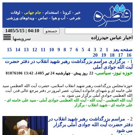
-
-
-
-
خبر
کرونا
استخدام
جام جهانی
اوقات
-
-
-
شرعی
آب و هوا
تماس
ویدئوهای ورزشی
04:10 | 1405/5/15
ار عباس حیدرزاده
سرویسها
حه بعد
1
2
3
4
5
6
7
8
9
10
11
12
13
14
15
20
19
18
17
برگزاری مراسم بزرگداشت رهبر شهید انقلاب در دفتر حضرت
 الله جوادی آملی
ه نیوز
-
سیاسی
-
22 روز پیش - چهارشنبه 24 تیر 1405، 13:42
81876106
ه/مجلس بزرگداشت رهبر شهید انقلاب اسلامی، حضرت آیت الله العظمی سید
 خامنه ای و شهدای خانواده ایشان، عصر امروز در دفتر مرجع عالی قدر، آیت
ه العظمی جوادی آملی برگزار می شود. به ...
 الله العظمی
-
آیت الله
-
آیت الله العظمی جوادی آملی
-
سید علی خامنه ای
-
 خامنه ای
-
شهید انقلاب
-
برگزار
مراسم بزرگداشت رهبر شهید انقلاب در
ر حضرت آیت الله جوادی آملی برگزار
 شود