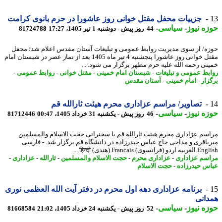
جزییات محفل مقتل خوانی روز عاشورا در حرم بانوی کرامت
ه نیوز
-
سیاسی
-
44 روز پیش - دوشنبه 1 تیر 1405، 17:27
81724788
ه/ از سوی مدیریت روابط عمومی و تبلیغات آستان مقدس اعلام شد؛ محفل
مقتل خوانی روز عاشورا پنجشنبه 4 تیر ماه 1405 بعد از نماز عصر در شبستان امام
نی رحمه الله علیه حرم مطهر برگزار می شود. ...
بط عمومی و تبلیغات
-
شبستان امام خمینی
-
مقتل خوانی
-
روابط عمومی
-
زار
-
امام خمینی
-
آستان مقدس
تصاویر/ مراسم عزاداری محرم هیئت ثارالله قم
ه نیوز
-
سیاسی
-
46 روز پیش - یکشنبه 31 خرداد 1405، 00:47
81712446
سم عزاداری محرم هیئت ثارالله قم با سخنرانی حجت الاسلام والمسلمین
باقری و مداحی حاج عباس حیدرزاده در دانشگاه قم برگزار شد. - فارسی
فرانسوی) Francais (هندی) हिन्दी ...
سم عزاداری
-
عزاداری محرم
-
حجت الاسلام والمسلمین
-
ثارالله
-
عزاداری
-
س حیدرزاده
-
حجت الاسلام
برنامه عزاداری دهه اول محرم در دفتر آیت الله العظمی نوری
انی
ه نیوز
-
سیاسی
-
52 روز پیش - یکشنبه 24 خرداد 1405، 21:02
81668584