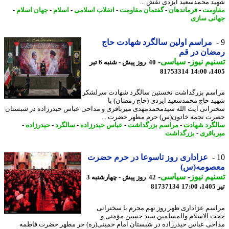
د محمدسعید ایزدی نقش ...
ومت
-
فرماندهان
-
گفتمان مقاومت
-
انقلاب اسلامی
-
اسلام
-
جهان اسلام
-
نی سازی
مراسم اولین سالگرد شهادت حاج
ضان در قم
یم نیوز
-
سیاسی
-
40 روز پیش - شنبه 6 تیر
81753314
1405
سم بزرگداشت نخستین سالگرد شهادت سرلشکر
د حاج محمدسعید ایزدی (حاج رمضان) با
رانی آیت الله سیدمحمدمهدی میرباقری و مداحی عباس حیدرزاده در شبستان
ت نجمه خاتون(س) حرم مطهر حضرت ...
گرد شهادت
-
مراسم بزرگداشت
-
عباس حیدرزاده
-
سالگرد
-
حیدرزاده
-
باقری
-
بزرگداشت
عزاداری روز تاسوعا در حرم حضرت
صومه(س)
یم نیوز
-
سیاسی
-
42 روز پیش - چهارشنبه 3
1
81737134
سم عزاداری ظهر روز نهم محرم با سخنرانی
 الاسلام والمسلمین سید حسین مؤمنی و
حی عباس حیدرزاده در شبستان امام خمینی(ره) حر مطهر حضرت فاطمه