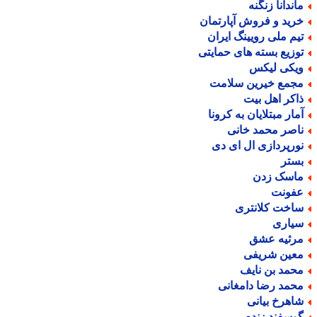
اندانا زنگنه
رید و فروش آپارتمان
یم ملی رویینگ ایران
وزیع بسته های حمایتی
یکی لیکس
جمع خیرین سلامت
اکر اهل بیت
مار مبتلایان به کرونا
اصر محمد خانی
ورپردازی ال ای دی
ستر
اسک زدن
فونت
اخت کلانتری
یاری
رثیه عشق
عین شریفی
حمد بن نایف
حمد رضا دامغانی
اهرخ بیانی
وسفند زنده