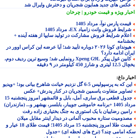
کس های جدید همایون شجریان و دخترش وایرال شد
بار ویژه
و قیمت خودرو | چرخان
یمت پارس نوآ، مرداد 1405
رایط فروش وانت زامیاد EX، مرداد 1405
علام شرایط فروش مشارکت در تولید سایپا از هفته آینده +
شنامه
هیوندای کونا ۲۰۲۶ دوباره تأیید شد؛ آیا عرضه این کراس اوور در
ان ادامه دارد؟
کابین غول پیکر Xpeng G9L رونمایی شد؛ وسیع ترین ردیف دوم،
ری و شارژ 450 کیلومتر در ۹ دقیقه
ار داغ:
 که به پرسپولیس 5-6 گل نزدیم خیانت شاهرخ بیانی بود! +ویدیو
صاویر متفاوت یاسمین شجریان در کنار پدرش+ عکس
جدول قطعی برق ساری، آمل، بابل و قائمشهر امروز پنجشنبه 15
جویبار، بابلسر، بهشهر و... (مازندران)
امین رضاییان با یک استوری به جنگ بختیاری زاده رفت
صدومیت ستاره محبوب آلمانی در دیدار اینتر مقابل میلان
قیمت طلا امروز پنجشنبه 15 مرداد 1405؛ قیمت طلای 18 عیار و
 امامی چند؟ (نرخ های لحظه ای) +جدول