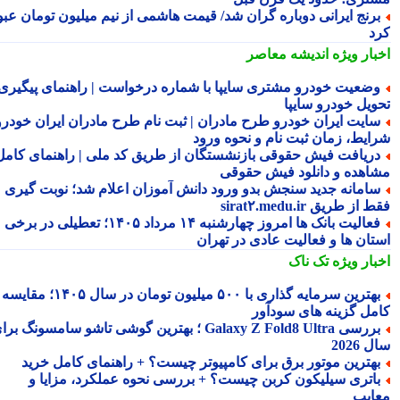
رنج ایرانی دوباره گران شد/ قیمت هاشمی از نیم میلیون تومان عبور
د
بار ویژه
اندیشه معاصر
ضعیت خودرو مشتری سایپا با شماره درخواست | راهنمای پیگیری
ویل خودرو سایپا
ایت ایران خودرو طرح مادران | ثبت نام طرح مادران ایران خودرو،
ایط، زمان ثبت نام و نحوه ورود
ریافت فیش حقوقی بازنشستگان از طریق کد ملی | راهنمای کامل
اهده و دانلود فیش حقوقی
امانه جدید سنجش بدو ورود دانش آموزان اعلام شد؛ نوبت گیری
از طریق sirat۲.medu.ir
فعالیت بانک ها امروز چهارشنبه ۱۴ مرداد ۱۴۰۵؛ تعطیلی در برخی
تان ها و فعالیت عادی در تهران
بار ویژه
تک ناک
بهترین سرمایه گذاری با ۵۰۰ میلیون تومان در سال ۱۴۰۵؛ مقایسه
مل گزینه های سودآور
بررسی Galaxy Z Fold8 Ultra ؛ بهترین گوشی تاشو سامسونگ برای
2026
هترین موتور برق برای کامپیوتر چیست؟ + راهنمای کامل خرید
اتری سیلیکون کربن چیست؟ + بررسی نحوه عملکرد، مزایا و
ایب