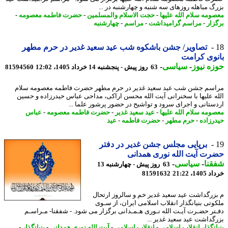
گ مباهله روزهای سه شنبه و چهارشنبه در ...
ومه سلام الله علیها
-
حجت الاسلام والمسلمین
-
حضرت فاطمه معصومه
-
زار
-
مراسم گرامیداشت
-
مراسم
-
چهارشنبه
تصاویر/ جشن باشکوه شب عید سعید غدیر در حرم مطهر
وی کرامت
ه نیوز
-
سیاسی
-
63 روز پیش - پنجشنبه 14 خرداد 1405، 12:02
81594560
سم جشن شب عید سعید غدیر در حرم مطهر حضرت فاطمه معصومه سلام
ه علیها با سخنرانی آیت الله محسن اراکی، مداحی عباس حیدرزاده و حسین
ستانی و اجرای سرود و تواشیح در حضور پرشور علما ...
ومه سلام الله علیها
-
عید سعید غدیر
-
حضرت فاطمه معصومه
-
عباس
رزاده
-
حرم مطهر
-
حضرت فاطمه
-
عید
برپایی مجلس جشن غدیر در دفتر
ت آیت الله نوری همدانی
نا
-
سیاسی
-
63 روز پیش - چهارشنبه 13
14، 21:22
81591632
زرگداشت عید سعید غدیر خم و سالروز ارتحال
وتی بنیانگذار انقلاب اسلامی ایران، از سـوی
تر حضـرت آیـت الله نـوری هـمـدانی برگزار می شود. - شفقنا- مـراسـم
گداشت عید سعید غدیر ...
انگذار انقلاب اسلامی
-
انقلاب اسلامی
-
آیت الله نوری همدانی
-
بنیانگذار
-