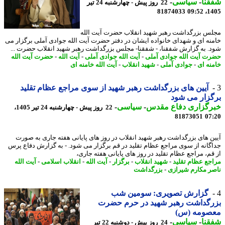
نا
-
سیاسی
-
22 روز پیش - چهارشنبه 24 تیر
81874033
1405
س بزرگداشت رهبر شهید انقلاب حضرت آیت الله
نه ای و شهدای خانواده ایشان در دفتر حضرت آیت الله جوادی آملی برگزار می
. به گزارش شفقنا، - شفقنا- مجلس بزرگداشت رهبر شهید انقلاب حضرت ...
ت آیت الله جوادی آملی
-
آیت الله جوادی آملی
-
آیت الله
-
حضرت آیت الله
نه ای
-
جوادی آملی
-
شهید انقلاب
-
آیت الله خامنه ای
آیین های بزرگداشت رهبر شهید از سوی مراجع عظام تقلید
زار می شود
رگزاری دفاع مقدس
-
سیاسی
-
22 روز پیش - چهارشنبه 24 تیر 1405،
81873051
07
ن های بزرگداشت رهبر شهید انقلاب در روز های پایانی هفته جاری به صورت
گانه از سوی مراجع عظام تقلید در قم برگزار می شود. - به گزارش دفاع پرس
قم، مراجع عظام تقلید در روز های پایانی هفته جاری،
جع عظام تقلید
-
شهید انقلاب
-
برگزار
-
آیت الله
-
انقلاب اسلامی
-
آیت الله
ر مکارم شیرازی
-
بزرگداشت
گزارش تصویری: سومین شب
رگداشت رهبر شهید در حرم حضرت
صومه (س)
نا
-
سیاسی
-
24 روز پیش - دوشنبه 22 تیر