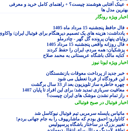
ینک آفتابی هوشمند چیست؟ + راهنمای کامل خرید و معرفی
ترین مدل ها
بار ویژه
رونگار
ال حافظ پنجشنبه 15 مرداد ماه 1405
ادداشت: هزینه های یک تصمیم دیرهنگام برای فوتبال ایران/ واکاوی
ایای پنهان پرونده گل گهر - چادرملو
ال روزانه واقعی پنجشنبه 15 مرداد 1405
زشکیان: همه مردم، ایران را حفظ کردند
نایه مالک باشگاه عربستانی به محمد صلاح
بار ویژه
ایونا نیوز
بر جدید از پرداخت معوقات بازنشستگان
ین فرودگاه از فردا تعطیل می شود
هره خاطره ساز تلویزیون بعد از 33 سال برگشت
عافیت سربازی تمدید شد/ برای این افراد تا پایان 1407
از تمام نشدن موشک های ایران چیست؟
بار فوتبال در صبح فوتبالی
اتیاس یایسله سرمربی تیم فوتبال نیوکاسل شد
اناوارو: احمق بودم که ماشاریپوف را به جام جهانی بردم!
غییر بزرگ در ساختار باشگاه پرسپولیس
وافق لایپزیگ و رئال برای انتقال دیومانده