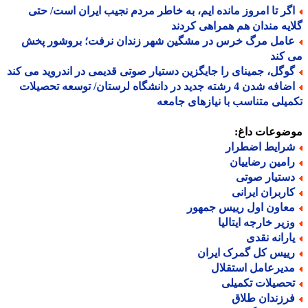
گر تا امروز مانده ایم، به خاطر مردم نجیب ایران است/ حتی
یه مندان هم همراهی کردند
امل مرگ خرس در مشگین شهر زندان نرفت؛ بروشور پخش
کند
وگل، جمینای را جایگزین دستیار صوتی قدیمی در اندروید می کند
اضافه شدن 4 رشته جدید در دانشگاه لرستان/ توسعه تحصیلات
یلی متناسب با نیازهای جامعه
ضوعات داغ:
رایط اضطرار
امین رضاییان
ستیار صوتی
اربران ایرانی
عاون اول رییس جمهور
زیر خارجه ایتالیا
ارانه نقدی
ییس کل گمرک ایران
دیرعامل استقلال
حصیلات تکمیلی
رزندان طلاق