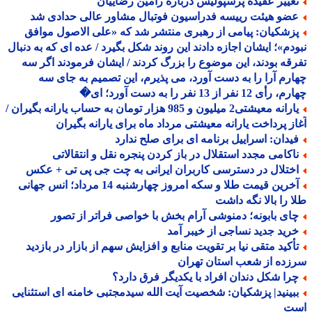
غییر عقیده پرسپولیس درباره رامین رضاییان
ضو هیئت رییسه فدراسیون فوتبال مشاور عالی حدادی شد
زشکیان: پیامی از رهبری منتشر شد که «علی الاصول موافق
دم»؛ ایشان اجازه دادند این روند شکل بگیرد / عده ای که به دنبال
قه بودند، این موضوع را بزرگ کردند / ایشان فرمودند اگر سه
رم آرا را به دست آورد، می پذیرم، این تصمیم به جای سه
 12 نفر از 13 نفر را به دست آورد؛ ای�
یارانه معیشتی2 میلیون و 985 هزار تومان به حساب یارانه بگیران /
ز پرداخت یارانه معیشتی مرداد ماه برای یارانه بگیران
یدان: اسراییل برنامه ای برای صلح ندارد
اکامی مجدد استقلال در باز کردن پنجره نقل و انتقالاتی
ختلال در دسترسی کاربران ایرانی به چت جی پی تی + عکس
آخرین قیمت طلا و سکه امروز چهارشنبه 14 مرداد؛ انس جهانی
 را بالا نگه داشت
ای بابونه؛ دمنوشی آرام بخش با خواصی فراتر از تصور
رید جدید نساجی از خیبر آمد
أکید متقی نیا بر تقویت منابع و افزایش سهم از بازار در بازدید
ده از شعب استان تهران
را شکل دندان افراد با یکدیگر فرق دارد؟
بینید| پزشکیان: شخصیت آیت الله سیدمجتبی خامنه ای استثنایی
ت