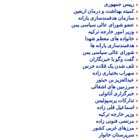
ییس جمهوری
میته بهداشت و درمان اربعین
ازمان هدفمندسازی یارانه
ضو شورای عالی سیاسی یمن
زیر امور خارجه ترکیه
انواده های معظم شهدا
دفمندسازی یارانه ها
ورای عالی سیاسی یمن
فت وگو با خبرنگاران
لف شدن یک قلاده خرس
هراب بختیاری زاده
بدالعزیز بن حبتور
رزمین های اشغالی
برگزاری آناتولی
دارکات پرسپولیس
سماعیل قلی زاده
زیر خارجه ترکیه
رتضی فنونی زاده
رزهای غربی کشور
رپرستان خانوار