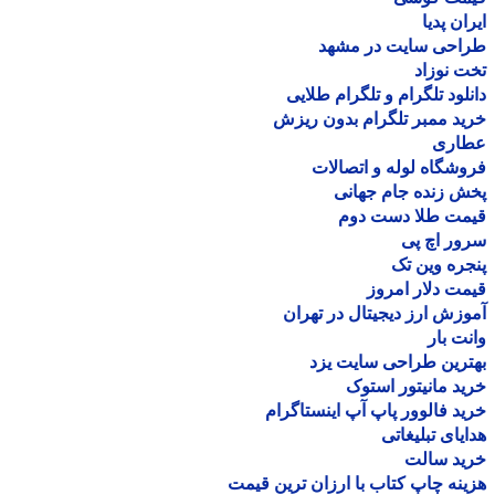
ان پدیا
احی سایت در مشهد
 نوزاد
لود تلگرام و تلگرام طلایی
د ممبر تلگرام بدون ریزش
اری
شگاه لوله و اتصالات
 زنده جام جهانی
مت طلا دست دوم
ر اچ پی
ره وین تک
ت دلار امروز
زش ارز دیجیتال در تهران
ت بار
رین طراحی سایت یزد
د مانیتور استوک
د فالوور پاپ آپ اینستاگرام
یای تبلیغاتی
ید سالت
نه چاپ کتاب با ارزان ترین قیمت