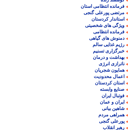
رمانده انتظامی استان
رتضی پورعلی گنجی
ستاندار کردستان
یژگی های شخصیتی
رمانده انتظامی
منوش های گیاهی
ژیم غذایی سالم
برگزاری تسنیم
هداشت و درمان
اترازی انرژی
مایون شجریان
عمال محدودیت
ستان کردستان
نایع وابسته
وتبال ایران
یران و عمان
اهین بیانی
مراهی مردم
ورعلی گنجی
هبر انقلاب