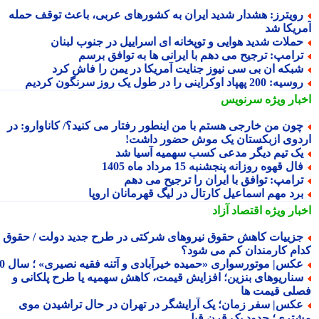
ویترز: هشدار شدید ایران به کشورهای عربی، باعث توقف حمله
ریکا شد
ملات شدید هوایی و توپخانه ای اسراییل در جنوب لبنان
رامپ: ترجیح می دهم با ایرانی ها به توافق برسم
بکه ان بی سی نیوز جنایت آمریکا در یمن را فاش کرد
یه: 200 پهپاد اوکراینی را در طول یک روز سرنگون کردیم
بار ویژه
سرنویس
ون من خارجی هستم با من اینطور رفتار می کنید؟/ کاناوارو: در
دوی ازبکستان یک موش حضور داشت!
ک تیم دیگر مدعی کسب سهمیه آسیا شد
ال قهوه روزانه پنجشنبه 15 مرداد ماه 1405
رامپ: توافق با ایران را ترجیح می دهم
رد مهم اسماعیل کارتال در لیگ قهرمانان اروپا
بار ویژه
اقتصاد آزاد
زییات کاهش حقوق نیروهای شرکتی در طرح جدید دولت / حقوق
ام کارمندان کم می شود؟
کس| موتورسواری «حمیده خیرآبادی و آتنه فقیه نصیری» ؛ سال 70
ناریوهای بنزین؛ افزایش قیمت، کاهش سهمیه یا طرح پلکانی و
لی قیمت ها
کس| سفر زمان؛ یک آرایشگر در تهران در حال تراشیدن موی
تری؛ حدود یک قرن قبل