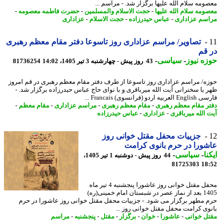
ومه سلام الله علیها برگزار شد. - مراسم ...
ومه سلام الله علیها
-
حجت الاسلام والمسلمین
-
حضرت فاطمه معصومه
-
سم عزاداری
-
عباس حیدرزاده
-
حجت الاسلام
-
عزاداری
تصاویر/ مراسم عزاداری روز تاسوعا دفتر مقام معظم رهبری
قم
ه نیوز
-
سیاسی
-
43 روز پیش - چهارشنبه 3 تیر 1405، 14:02
81736254
ه/ مراسم عزاداری روز تاسوعا از طرف دفتر مقام معظم رهبری در قم امروز
 با سخنرانی آیت الله میرباقری و با نوای حاج عباس حیدرزاده برگزار شد. -
ه اردو (فرانسوی) Francais ...
ر مقام معظم رهبری
-
مقام معظم رهبری
-
مراسم عزاداری
-
مقام معظم
-
 الله میرباقری
-
عزاداری
-
عباس حیدرزاده
جزییات محفل مقتل خوانی روز
ورا در حرم بانوی کرامت
نا
-
سیاسی
-
44 روز پیش - دوشنبه 1 تیر 1405،
81725303
18
محفل مقتل خوانی روز عاشورا پنجشنبه 4 تیر ماه
1405 بعد از نماز عصر در شبستان امام خمینی(ره)
 مطهر برگزار می شود. - جزییات محفل مقتل خوانی روز عاشورا در حرم
وی کرامت محفل مقتل خوانی روز ...
ل خوانی
-
عاشورا
-
خوان
-
برگزار
-
مقتل
-
پنجشنبه
-
مراسم