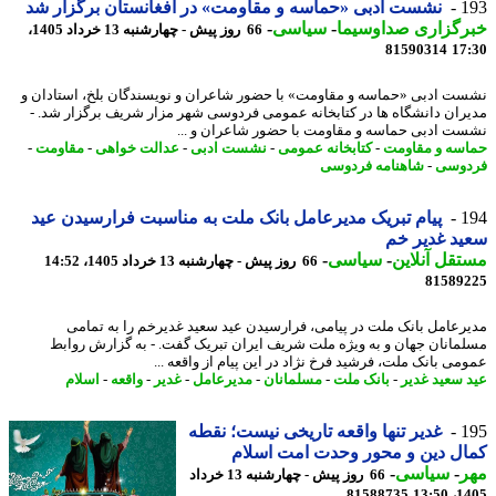
1
نشست ادبی «حماسه و مقاومت» در افغانستان برگزار شد
رگزاری صداوسیما
-
سیاسی
-
66 روز پیش - چهارشنبه 13 خرداد 1405،
81590314
17
ت ادبی «حماسه و مقاومت» با حضور شاعران و نویسندگان بلخ، استادان و
ران دانشگاه ‏ها در کتابخانه عمومی فردوسی شهر مزار شریف برگزار شد. -
ت ادبی حماسه و مقاومت با حضور شاعران و ...
سه و مقاومت
-
کتابخانه عمومی
-
نشست ادبی
-
عدالت خواهی
-
مقاومت
-
وسی
-
شاهنامه فردوسی
1
پیام تبریک مدیرعامل بانک ملت به مناسبت فرارسیدن عید
د غدیر خم
قل آنلاین
-
سیاسی
-
66 روز پیش - چهارشنبه 13 خرداد 1405، 14:52
81589
رعامل بانک ملت در پیامی، فرارسیدن عید سعید غدیرخم را به تمامی
مانان جهان و به ویژه ملت شریف ایران تبریک گفت. - به گزارش روابط
می بانک ملت، فرشید فرخ نژاد در این پیام از واقعه ...
 سعید غدیر
-
بانک ملت
-
مسلمانان
-
مدیرعامل
-
غدیر
-
واقعه
-
اسلام
1
غدیر تنها واقعه تاریخی نیست؛ نقطه
ل دین و محور وحدت امت اسلام
ر
-
سیاسی
-
66 روز پیش - چهارشنبه 13 خرداد
81588735
1405