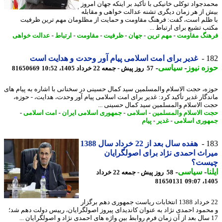
دجواد توکلی خانیکی با تأکید بر اینکه جهان امروز
 از هر زمان دیگری تشنه عدالت خواهی و مقابله
ظلم است، گفت: فرهنگ مقاومت و حمایت از مظلومان مهم ترین ظرفیت
ب تشیع برای ارتباط ...
نگ مقاومت
-
مهم ترین
-
جهان
-
ظرفیت
-
مقاومت
-
ارتباط
-
عدالت خواهی
1
غدیر برای امت اسلامی پیام آور وحدت و هدایت است
ه نیوز
-
سیاسی
-
57 روز پیش - جمعه 22 خرداد 1405، 10:52
81650669
ه، حجت الاسلام والمسلمین سید کمال حسینی در سخنانی با اشاره به پیام های
دگار غدیر تأکید کرد: غدیر برای امت اسلامی پیام آور وحدت، هدایت، - حوزه،
 الاسلام والمسلمین سید کمال حسینی ...
 الاسلام والمسلمین
-
اسلامی
-
جمهوری اسلامی ایران
-
امت اسلامی
-
وری اسلامی
-
غدیر
-
پیام
1
هفده سال بعد از 22 خرداد سال 1388
اث احمدی نژاد برای اصولگرایان
ست؟
ا
-
سیاسی
-
58 روز پیش - جمعه 22 خرداد
81650131
1405
22 خرداد 1388 انتخابات ریاست جمهوری دهم برگزار
حمود احمدی نژاد به عنوان کاندیدای پیروز اصولگرایان، رییس دولت دهم شد؛