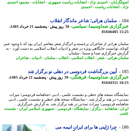
لگرایان
-
احمدی نژاد
-
انتخابات ریاست جمهوری
-
انتخابات
-
محمود احمدی
-
انتخابات ریاست
-
احمدی
1
سلمان هراتی؛ شاعر ماندگار انقلاب
رگزاری صداوسیما
-
سیاسی
-
58 روز پیش - پنجشنبه 21 خرداد 1405،
81646485
15
ان هراتی از شاعران برجسته و اثرگذار شعر معاصر ایران بود که با وجود عمر
اه، توانست جایگاهی ویژه در شعر و ادبیات انقلاب اسلامی به دست آورد. - به
رش خبرگزاری صدا و سیما ، سلمان ...
ان هراتی
-
شعر
-
انقلاب اسلامی
-
انقلاب
-
سلمان
-
ادبیات
-
شاعران
1
آیین بزرگداشت فردوسی در دهلی نو برگزار شد
رگزاری صداوسیما
-
فرهنگی
-
59 روز پیش - پنجشنبه 21 خرداد 1405،
81644351
10
یشگاه نسخه های خطی و نشست علمی ـ ادبی «شاهنامه فردوسی؛ میراث
نی» در هند برگزار شد. - نمایشگاه نسخه های خطی و نشست علمی ـ ادبی
نامه فردوسی؛ میراث تمدنی در هند برگزار شد. به گزارش خبرگزاری ...
ان
-
شاهنامه
-
برگزار
-
نمایشگاه
-
فردوسی
-
جمهوری اسلامی ایران
-
نشست
ی
1
چرا ژاپنی ها برای ایران انیمه می