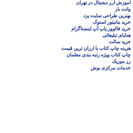
زش ارز دیجیتال در تهران
ت بار
رین طراحی سایت یزد
د مانیتور استوک
د فالوور پاپ آپ اینستاگرام
یای تبلیغاتی
ید سالت
نه چاپ کتاب با ارزان ترین قیمت
 کتاب ویژه رتبه بندی معلمان
موزیک
مات مرکزی بوش