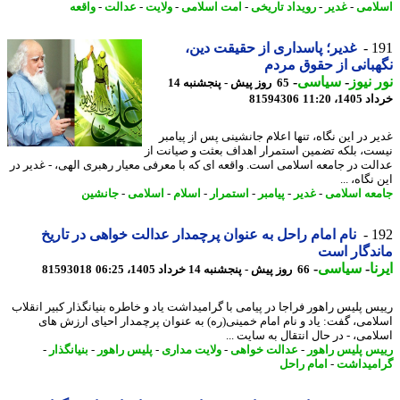
امی
-
غدیر
-
رویداد تاریخی
-
امت اسلامی
-
ولایت
-
عدالت
-
واقعه
1
غدیر؛ پاسداری از حقیقت دین،
بانی از حقوق مردم
 نیوز
-
سیاسی
-
65 روز پیش - پنجشنبه 14
14، 11:20
81594306
ر در این نگاه، تنها اعلام جانشینی پس از پیامبر
ت، بلکه تضمین استمرار اهداف بعثت و صیانت از
لت در جامعه اسلامی است. واقعه ای که با معرفی معیار رهبری الهی، - غدیر در
نگاه، ...
عه اسلامی
-
غدیر
-
پیامبر
-
استمرار
-
اسلام
-
اسلامی
-
جانشین
1
نام امام راحل به عنوان پرچمدار عدالت خواهی در تاریخ
دگار است
ا
-
سیاسی
-
66 روز پیش - پنجشنبه 14 خرداد 1405، 06:25
81593018
س پلیس راهور فراجا در پیامی با گرامیداشت یاد و خاطره بنیانگذار کبیر انقلاب
امی، گفت: یاد و نام امام خمینی(ره) به عنوان پرچمدار احیای ارزش های
امی، - در ﺣﺎل اﻧﺘﻘﺎل ﺑﻪ ﺳﺎﯾﺖ ...
س پلیس راهور
-
عدالت خواهی
-
ولایت مداری
-
پلیس راهور
-
بنیانگذار
-
میداشت
-
امام راحل