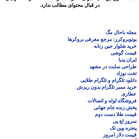
در قبال محتوای مطالب ندارد.
ه باحال مگ
وبروکرز: مرجع معرفی بروکرها
د شلوار جین زنانه
مت گوشی
ان پدیا
احی سایت در مشهد
 نوزاد
لود تلگرام و تلگرام طلایی
د ممبر تلگرام بدون ریزش
اری
شگاه لوله و اتصالات
 زنده جام جهانی
مت طلا دست دوم
ر اچ پی
ره وین تک
ت دلار امروز