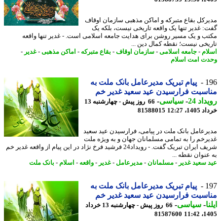
رکل بقاع متبرکه و اماکن مذهبی سازمان اوقاف
: غدیر تنها یک واقعه تاریخی نیست، بلکه یک
ب و یک مسیر روشن برای هدایت جامعه اسلامی است. - غدیر تنها واقعه
یخی نیست؛ نقطه کمال دین ...
ام
-
جامعه اسلامی
-
سازمان اوقاف
-
بقاع متبرکه
-
اماکن مذهبی
-
غدیر
-
ت امت اسلام
1
پیام تبریک مدیرعامل بانک ملت به
سبت فرارسیدن عید سعید غدیر خم
اد 24
-
سیاسی
-
66 روز پیش - چهارشنبه 13
14، 12:27
81588015
رعامل بانک ملت در پیامی، فرارسیدن عید سعید
رخم را به تمامی مسلمانان جهان و به ویژه ملت
شریف ایران تبریک گفت. - رویداد24 فرشید فرخ نژاد در این پیام از واقعه غدیر خم
عنوان نقطه ...
 سعید غدیر
-
مسلمانان
-
مدیرعامل
-
غدیر
-
واقعه
-
اسلام
-
بانک ملت
1
پیام تبریک مدیرعامل بانک ملت به
سبت فرارسیدن عید سعید غدیر خم
ا
-
سیاسی
-
66 روز پیش - چهارشنبه 13 خرداد
81587600
1405