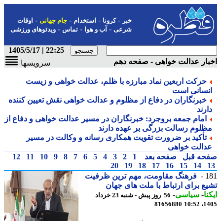
-
-
-
-
خبر
کرونا
استخدام
جام جهانی
اوقات
-
-
-
شرعی
آب و هوا
تماس
ویدئوهای ورزشی
22:25 | 1405/5/17
ار عدالت خواهی - صفحه دهم
سرویسها
حرکت اربعین نماد مبارزه با ظلم، عدالت خواهی و زیست
نسانی است
خبرنگاران در دفاع از مظلوم و عدالت خواهی نقش تعیین کننده
ارند
امام جمعه بروجرد: خبرنگاران در مسیر عدالت خواهی و دفاع از
ظلوم رسالت بزرگی بر عهده دارند
تأکید بر ضرورت تقویت همکاری رسانه و وکالت در مسیر
دالت خواهی
حه قبل
صفحه بعد
1
2
3
4
5
6
7
8
9
10
11
12
20
19
18
17
16
15
14
1
فرهنگ مقاومت، مهم ترین ظرفیت
ع برای ارتباط با ملت های جهان
نا
-
سیاسی
-
56 روز پیش - شنبه 23 خرداد
81656880
1405