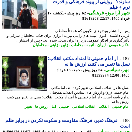
ند؟ | روایتی از پیوند فرهنگی و قدرت
 + فیلم
 آرا نیوز
-
فرهنگی
-
62 روز پیش - یکشنبه 17
14، 22:17
81618208
از انتشار ویدئوهای لگویی که عمدتاً مخاطب
ی داشتند، اکنون انیمه های ژاپنی نیز به ابزاری برای جذب مخاطبان شرقی و
یرگذاری بر افکار عمومی درباره ایران تبدیل شده اند، - پس از انتشار ...
ار عمومی
-
ایران
-
انیمه
-
مخاطب
-
ژاپن
-
ژاپنی
-
مخاطبان
1
از امام خمینی تا امتداد مکتب انقلاب؛
 ها تغییر می کنند، ارزش ها نه
ر
-
سیاسی
-
64 روز پیش - جمعه 15 خرداد
81599974
1405
 ها در انقلاب اسلامی تغییر کرده اند، اما مکتب
م خمینی(ره) و ارزش های بنیادین انقلاب همچنان
وم یافته است. - از امام خمینی تا امتداد مکتب انقلاب؛ نسل ها تغییر می کنند،
 ها نه ...
م خمینی
-
انقلاب
-
انقلاب اسلامی
-
خمینی
-
اما
-
ارزش ها
-
تغییر
1
فرهنگ غدیر، فرهنگ مقاومت و سکوت نکردن در برابر ظلم
ت
ه نیوز
-
سیاسی
-
65 روز پیش - پنجشنبه 14 خرداد 1405، 16:57
81596176