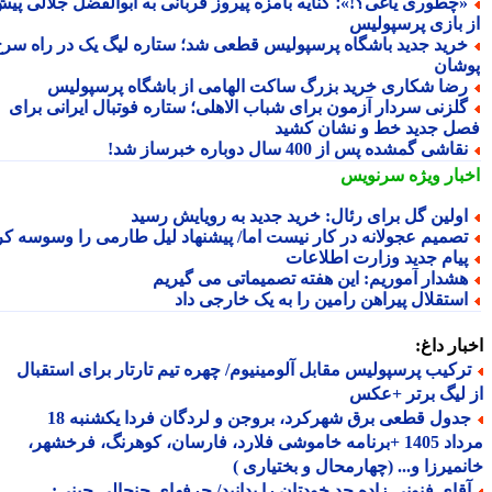
چطوری یاغی؟!»؛ کنایه بامزه پیروز قربانی به ابوالفضل جلالی پیش
 بازی پرسپولیس
رید جدید باشگاه پرسپولیس قطعی شد؛ ستاره لیگ یک در راه سرخ
شان
ضا شکاری خرید بزرگ ساکت الهامی از باشگاه پرسپولیس
لزنی سردار آزمون برای شباب الاهلی؛ ستاره فوتبال ایرانی برای
ل جدید خط و نشان کشید
قاشی گمشده پس از 400 سال دوباره خبرساز شد!
بار ویژه
سرنویس
ولین گل برای رئال: خرید جدید به رویایش رسید
صمیم عجولانه در کار نیست اما/ پیشنهاد لیل طارمی را وسوسه کرد
یام جدید وزارت اطلاعات
شدار آموریم: این هفته تصمیماتی می گیریم
ستقلال پیراهن رامین را به یک خارجی داد
ار داغ:
رکیب پرسپولیس مقابل آلومینیوم/ چهره تیم تارتار برای استقبال
لیگ برتر +عکس
جدول قطعی برق شهرکرد، بروجن و لردگان فردا یکشنبه 18
مرداد 1405 +برنامه خاموشی فلارد، فارسان، کوهرنگ، فرخشهر،
میرزا و... (چهارمحال و بختیاری )
قای فنونی زاده حد خودتان را بدانید/ حرفهای جنجالی چینی: