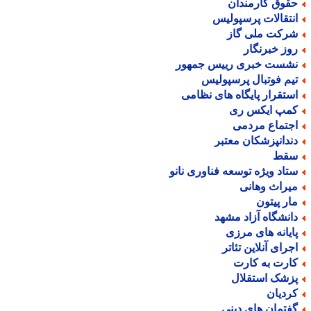
قوق کارمندان
نتقالات پرسپولیس
رکت ملی گاز
وز خبرنگار
شست خبری رییس جمهور
یم فوتبال پرسپولیس
ستقرار پایگاه های نظامی
مپ ایکس ری
جتماع مردمی
ندانپزشکان معتبر
قط
تاد ویژه توسعه فناوری نانو
یراث وهانی
ار پیتون
انشگاه آزاد مشهد
ایانه های مرزی
جرای آنلاین تئاتر
ارت به کارت
زشک استقلال
ردیان
فتمان های دینی