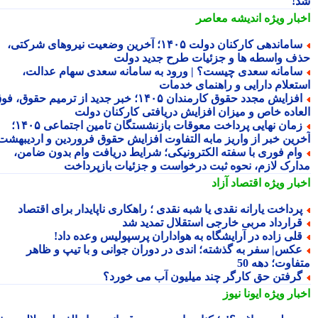
!
بار ویژه
اندیشه معاصر
ساماندهی کارکنان دولت ۱۴۰۵؛ آخرین وضعیت نیروهای شرکتی،
ف واسطه ها و جزئیات طرح جدید دولت
امانه سعدی چیست؟ | ورود به سامانه سعدی سهام عدالت،
تعلام دارایی و راهنمای خدمات
افزایش مجدد حقوق کارمندان ۱۴۰۵؛ خبر جدید از ترمیم حقوق، فوق
عاده خاص و میزان افزایش دریافتی کارکنان دولت
زمان نهایی پرداخت معوقات بازنشستگان تامین اجتماعی ۱۴۰۵؛
رین خبر از واریز مابه التفاوت افزایش حقوق فروردین و اردیبهشت
ام فوری با سفته الکترونیکی؛ شرایط دریافت وام بدون ضامن،
ارک لازم، نحوه ثبت درخواست و جزئیات بازپرداخت
بار ویژه
اقتصاد آزاد
رداخت یارانه نقدی یا شبه نقدی ؛ راهکاری ناپایدار برای اقتصاد
رارداد مربی خارجی استقلال تمدید شد
لی زاده در آرایشگاه به هواداران پرسپولیس وعده داد!
کس| سفر به گذشته؛ اندی در دوران جوانی و با تیپ و ظاهر
اوت؛ دهه 50
رفتن حق کارگر چند میلیون آب می خورد؟
بار ویژه
ایونا نیوز