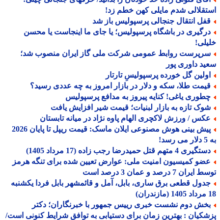
قلالی شدم مایلی کهن خطم زد!
فل انتقال جنجالی پرسپولیس باز شد
رگیری در باشگاه پرسپولیس؛ یا جای ما اینجاست یا محسن
لی!
رپرست روابط عمومی شرکت ملی گاز ایران منصوب شد؛
د داوری پور
ولین گل خورده پرسپولیسِ تارتار
یمت طلا، سکه و دلار در بازار امروز به چه عددی رسید؟
طوری یاغی! کنایه پیروز به مدافع پرسپولیس
وک تازه به بازار لبنیات؛ قیمت شیر افزایش یافت
کس / ورزش لاکچری الهام پاوه نژاد در میانه تابستان
پیش بینی هوش مصنوعی ایلان ماسک: قیمت ریپل تا پایان 2026
!
یری 4 متهم قتل حمیدرضا رجب زاده (17 مرداد 1405)
ضو کمیسیون امنیت ملی: عوارض تعیین شده برای تنگه هرمز
ران 7 درصد و عمان 3 درصد است
دول قطعی برق ساری، بابل، آمل و قائمشهر بابل فردا یکشنبه
خش دوم نشست خبری رییس جمهور با خبرنگاران؛ دکتر
کیان : بهترین زمان برای دستیابی به توافق شرایط کنونی است/