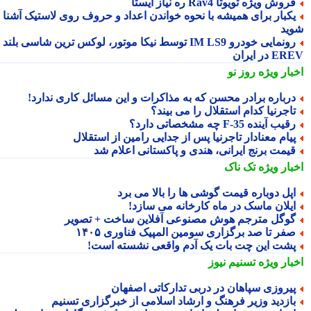
روش ویژه تویوتا Rav4 ره نیاز ایستا
کبار برای همیشه با نحوه خواندن اعداد و حروف روی لاستیک آشنا
ید
رونمایی خودرو IM LS9 توسط نیکا موتور، لوکس ترین شاسی بلند
 در ایران
بار ویژه
روز نو
رباره برادر محسن که به مذاکرات و این مسائل کاری ندارد!
اجرنیا کدام استقلال را می بیند؟
قیب آینده F-35 چه مشخصاتی دارد؟
یام معنادار تاجرنیا پس از جدایی رامین از استقلال
یمت برنج ایرانی، هندی و پاکستانی اعلام شد
بار ویژه
تک ناک
پل دوباره قیمت گوشی ها را بالا می برد
یلان ماسک در ماه کارخانه می سازد!
وگل مترجم هوش مصنوعی آفلاین ساخت + تصویر
فر تا صد برگزاری سومین المپیک فناوری ۱۴۰۵
شت این چت بات یک آدم واقعی نشسته است!
بار ویژه
تسنیم نیوز
یروزی سپاهان در دربی تدارکاتی اصفهان
ازدید وزیر فرهنگ و ارشاد اسلامی از خبرگزاری تسنیم