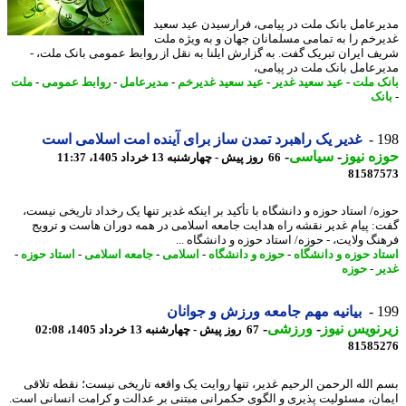
رعامل بانک ملت در پیامی، فرارسیدن عید سعید
رخم را به تمامی مسلمانان جهان و به ویژه ملت
ف ایران تبریک گفت. به گزارش ایلنا به نقل از روابط عمومی بانک ملت، -
رعامل بانک ملت در پیامی،
ک ملت
-
عید سعید غدیر
-
عید سعید غدیرخم
-
مدیرعامل
-
روابط عمومی
-
ملت
نک
1
غدیر یک راهبرد تمدن ساز برای آینده امت اسلامی است
ه نیوز
-
سیاسی
-
66 روز پیش - چهارشنبه 13 خرداد 1405، 11:37
81587
ه/ استاد حوزه و دانشگاه با تأکید بر اینکه غدیر تنها یک رخداد تاریخی نیست،
: پیام غدیر نقشه راه هدایت جامعه اسلامی در همه دوران هاست و ترویج
نگ ولایت، - حوزه/ استاد حوزه و دانشگاه ...
اد حوزه و دانشگاه
-
حوزه و دانشگاه
-
اسلامی
-
جامعه اسلامی
-
استاد حوزه
-
ر
-
حوزه
1
بیانیه مهم جامعه ورزش و جوانان
نویس نیوز
-
ورزشی
-
67 روز پیش - چهارشنبه 13 خرداد 1405، 02:08
81585
 الله الرحمن الرحیم غدیر، تنها روایت یک واقعه تاریخی نیست؛ نقطه تلاقی
ان، مسئولیت پذیری و الگوی حکمرانی مبتنی بر عدالت و کرامت انسانی است.