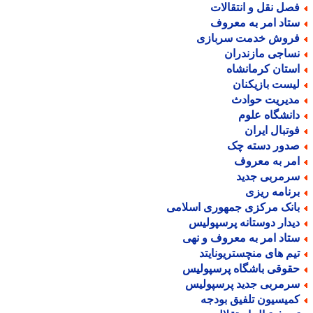
صل نقل و انتقالات
تاد امر به معروف
روش خدمت سربازی
ساجی مازندران
ستان کرمانشاه
یست بازیکنان
دیریت حوادث
انشگاه علوم
وتبال ایران
دور دسته چک
مر به معروف
رمربی جدید
رنامه ریزی
انک مرکزی جمهوری اسلامی
یدار دوستانه پرسپولیس
تاد امر به معروف و نهی
یم های منچستریونایتد
قوقی باشگاه پرسپولیس
رمربی جدید پرسپولیس
میسیون تلفیق بودجه