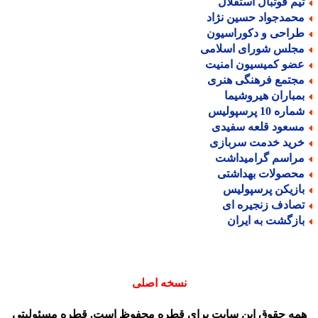
یم فوتبال استقلال
حمدجواد حسین نژاد
راحی و دکوراسیون
جلس شورای اسلامی
ضو کمیسیون امنیت
جتمع فرهنگی هنری
مباران هیروشیما
اره 10 پرسپولیس
سعود قلعه سفیدی
رید خدمت سربازی
راسم گرامیداشت
حصولات بهداشتی
ازیکن پرسپولیس
صادف زنجیره ای
ازگشت به ایران
نسخه اصلی
مه حقوق این سایت برای قطره محفوظ است. قطره مسئولیتی