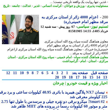
دیر، تنها روایت یک واقعه تاریخی نیست؛ ...
ولیت پذیری
-
ورزش و جوانان
-
کرامت انسانی
-
غدیر
-
عدالت
-
جامعه
-
تاریخ
2
اعزام 4000 زائر از استان مرکزی به
د مطهر امام خمینی(ره)
یم نیوز
-
سیاسی
-
67 روز پیش - سه شنبه 12
14، 14:55
81581905
ون هماهنگ کننده سپاه روح الله استان مرکزی
ازاعزام 4000 زائر از استان به مرقد مطهر امام
نی(ره) خبرداد. - معاون هماهنگ کننده سپاه روح الله استان مرکزی ازاعزام
 به مرقد ...
ون هماهنگ کننده سپاه
-
امام خمینی
-
سپاه روح الله استان مرکزی
-
استان
زی
-
استان
-
امام
-
گرامیداشت
حه قبل
صفحه بعد
1
2
3
4
5
6
7
8
9
10
11
12
20
19
18
17
16
15
14
بار ویژه
و قیمت خودرو | چرخان
نیسان NX7 پلاگین هیبرید با باتری 40.95 کیلووات ساعتی و برد برقی
 معرفی شد
Smart #2؛ میکرو-برقی دو نفره جیلی و مرسدس با طول تنها 2.75
ور 60 کیلووات رسماً در پرونده های MIIT ظاهر شد