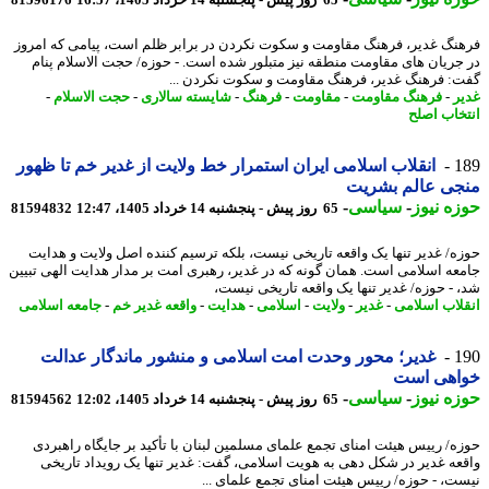
نگ غدیر، فرهنگ مقاومت و سکوت نکردن در برابر ظلم است، پیامی که امروز
جریان های مقاومت منطقه نیز متبلور شده است. - حوزه/ حجت الاسلام پنام
: فرهنگ غدیر، فرهنگ مقاومت و سکوت نکردن ...
ر
-
فرهنگ مقاومت
-
مقاومت
-
فرهنگ
-
شایسته سالاری
-
حجت الاسلام
-
خاب اصلح
1
انقلاب اسلامی ایران استمرار خط ولایت از غدیر خم تا ظهور
جی عالم بشریت
ه نیوز
-
سیاسی
-
65 روز پیش - پنجشنبه 14 خرداد 1405، 12:47
81594832
ه/ غدیر تنها یک واقعه تاریخی نیست، بلکه ترسیم کننده اصل ولایت و هدایت
عه اسلامی است. همان گونه که در غدیر، رهبری امت بر مدار هدایت الهی تبیین
 - حوزه/ غدیر تنها یک واقعه تاریخی نیست،
لاب اسلامی
-
غدیر
-
ولایت
-
اسلامی
-
هدایت
-
واقعه غدیر خم
-
جامعه اسلامی
1
غدیر؛ محور وحدت امت اسلامی و منشور ماندگار عدالت
اهی است
ه نیوز
-
سیاسی
-
65 روز پیش - پنجشنبه 14 خرداد 1405، 12:02
81594562
ه/ رییس هیئت امنای تجمع علمای مسلمین لبنان با تأکید بر جایگاه راهبردی
عه غدیر در شکل دهی به هویت اسلامی، گفت: غدیر تنها یک رویداد تاریخی
ت، - حوزه/ رییس هیئت امنای تجمع علمای ...