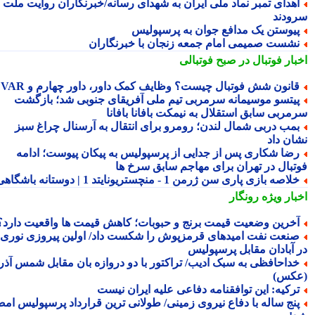
هدای تمبر نماد ملی ایران به شهدای رسانه/خبرنگاران روایت ملت را
ودند
یوستن یک مدافع جوان به پرسپولیس
شست صمیمی امام جمعه زنجان با خبرنگاران
بار فوتبال در صبح فوتبالی
انون شش فوتبال چیست؟ وظایف کمک داور، داور چهارم و VAR
یتسو موسیمانه سرمربی تیم ملی آفریقای جنوبی شد؛ بازگشت
مربی سابق استقلال به نیمکت بافانا بافانا
مب دربی شمال لندن؛ رومرو برای انتقال به آرسنال چراغ سبز
ان داد
ضا شکاری پس از جدایی از پرسپولیس به پیکان پیوست؛ ادامه
تبال در تهران برای مهاجم سابق سرخ ها
لاصه بازی پاری سن ژرمن 1 - منچستریونایتد 1 | دوستانه باشگاهی
بار ویژه
رونگار
خرین وضعیت قیمت برنج و حبوبات؛ کاهش قیمت ها واقعیت دارد؟
نعت نفت امیدهای قرمزپوش را شکست داد/ اولین پیروزی نوری
 آبادان مقابل پرسپولیس
داحافظی به سبک ادیب/ تراکتور با دو دروازه بان مقابل شمس آذر
کس)
رکیه: این توافقنامه دفاعی علیه ایران نیست
نج ساله با دفاع نیروی زمینی/ طولانی ترین قرارداد پرسپولیس امضا