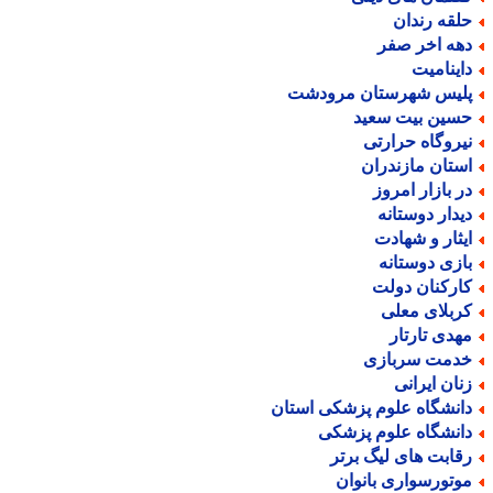
لقه رندان
هه اخر صفر
اینامیت
لیس شهرستان مرودشت
سین بیت سعید
یروگاه حرارتی
ستان مازندران
ر بازار امروز
یدار دوستانه
یثار و شهادت
ازی دوستانه
ارکنان دولت
ربلای معلی
هدی تارتار
دمت سربازی
نان ایرانی
انشگاه علوم پزشکی استان
انشگاه علوم پزشکی
قابت های لیگ برتر
وتورسواری بانوان