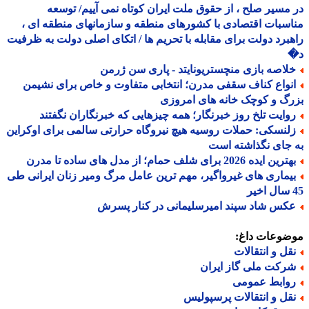
مسیر صلح ، از حقوق ملت ایران کوتاه نمی آییم/ توسعه
سبات اقتصادی با کشورهای منطقه و سازمانهای منطقه ای ،
برد دولت برای مقابله با تحریم ها / اتکای اصلی دولت به ظرفیت
لاصه بازی منچستریونایتد - پاری سن ژرمن
نواع کناف سقفی مدرن؛ انتخابی متفاوت و خاص برای نشیمن
گ و کوچک خانه های امروزی
وایت تلخ روز خبرنگار؛ همه چیزهایی که خبرنگاران نگفتند
لنسکی: حملات روسیه هیچ نیروگاه حرارتی سالمی برای اوکراین
جای نگذاشته است
ین ایده 2026 برای شلف حمام؛ از مدل های ساده تا مدرن
یماری های غیرواگیر، مهم ترین عامل مرگ ومیر زنان ایرانی طی
کس شاد سپند امیرسلیمانی در کنار پسرش
ضوعات داغ:
قل و انتقالات
رکت ملی گاز ایران
وابط عمومی
قل و انتقالات پرسپولیس