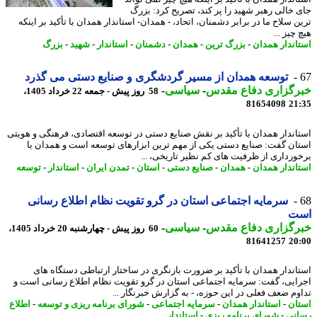
 خالی رهبر شهید را پر کند، تصریح کرد: بزرگ
 سلاح ما در برابر دشمنان، اتحاد، - همدان- استاندار همدان با تأکید بر اینکه
چیز ...
اندار همدان
-
بزرگ ترین
-
همدان
-
دشمنان
-
استاندار
-
شهید
-
بزرگ
توسعه همدان از مسیر گردشگری و صنایع دستی می گذرد
رگزاری دفاع مقدس
-
سیاسی
-
58 روز پیش - جمعه 22 خرداد 1405،
81654098
21
اندار همدان با تأکید بر نقش صنایع دستی در توسعه اقتصادی، فرهنگی و هویتی
ان گفت: صنایع دستی یکی از مهم ترین ابزارهای توسعه است و همدان با
ورداری از ظرفیت های کم نظیر تاریخی، ...
اندار همدان
-
همدان
-
صنایع دستی
-
استان
-
تمدن ایران
-
استاندار
-
توسعه
سرمایه اجتماعی استان در گرو تقویت نظام اطلاع رسانی
ت
رگزاری دفاع مقدس
-
سیاسی
-
60 روز پیش - چهارشنبه 20 خرداد 1405،
81641257
20
اندار همدان با تأکید بر ضرورت بازنگری در ساختار ارتباطی دستگاه های
ایی، گفت: سرمایه اجتماعی استان در گرو تقویت نظام اطلاع رسانی است و
وم ضعف فعلی در این حوزه، - به گزارش خبرنگار ...
ان
-
استاندار همدان
-
سرمایه اجتماعی
-
شورای برنامه ریزی و توسعه
-
اطلاع
نی
-
شورای برنامه ریزی
-
استاندار