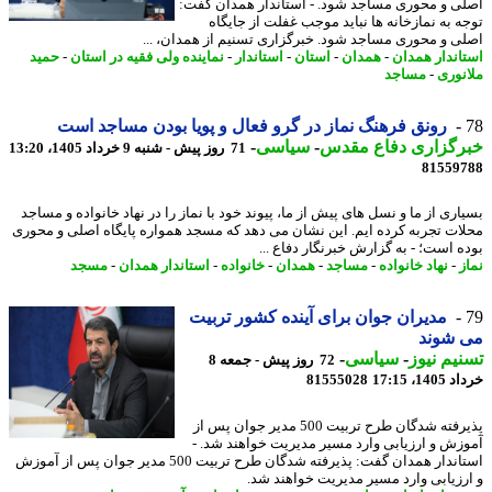
ی و محوری مساجد شود. - استاندار همدان گفت:
ه به نمازخانه ها نباید موجب غفلت از جایگاه
ی و محوری مساجد شود. خبرگزاری تسنیم از همدان، ...
اندار همدان
-
همدان
-
استان
-
استاندار
-
نماینده ولی فقیه در استان
-
حمید
نوری
-
مساجد
رونق فرهنگ نماز در گرو فعال و پویا بودن مساجد است
رگزاری دفاع مقدس
-
سیاسی
-
71 روز پیش - شنبه 9 خرداد 1405، 13:20
81559
اری از ما و نسل های پیش از ما، پیوند خود با نماز را در نهاد خانواده و مساجد
ات تجربه کرده ایم. این نشان می دهد که مسجد همواره پایگاه اصلی و محوری
ه است؛ - به گزارش خبرنگار دفاع ...
ز
-
نهاد خانواده
-
مساجد
-
همدان
-
خانواده
-
استاندار همدان
-
مسجد
مدیران جوان برای آینده کشور تربیت
 شوند
یم نیوز
-
سیاسی
-
72 روز پیش - جمعه 8
14، 17:15
81555028
پذیرفته شدگان طرح تربیت 500 مدیر جوان پس از
زش و ارزیابی وارد مسیر مدیریت خواهند شد. -
استاندار همدان گفت: پذیرفته شدگان طرح تربیت 500 مدیر جوان پس از آموزش
رزیابی وارد مسیر مدیریت خواهند شد.