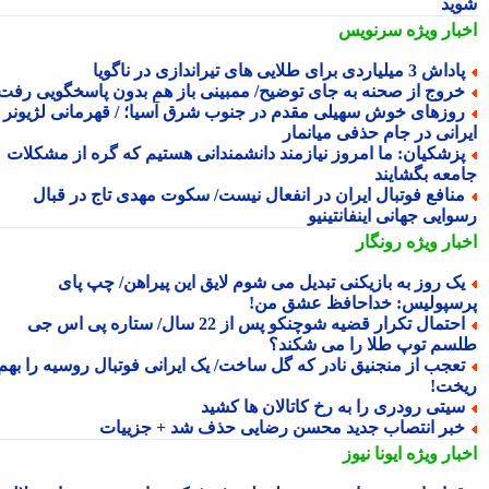
ید
بار ویژه
سرنویس
اش 3 میلیاردی برای طلایی های تیراندازی در ناگویا
روج از صحنه به جای توضیح/ ممبینی باز هم بدون پاسخگویی رفت
وزهای خوش سهیلی مقدم در جنوب شرق آسیا؛ / قهرمانی لژیونر
رانی در جام حذفی میانمار
زشکیان: ما امروز نیازمند دانشمندانی هستیم که گره از مشکلات
معه بگشایند
نافع فوتبال ایران در انفعال نیست/ سکوت مهدی تاج در قبال
ایی جهانی اینفانتینیو
بار ویژه
رونگار
ک روز به بازیکنی تبدیل می شوم لایق این پیراهن/ چپ پای
سپولیس: خداحافظ عشق من!
احتمال تکرار قضیه شوچنکو پس از 22 سال/ ستاره پی اس جی
سم توپ طلا را می شکند؟
عجب از منجنیق نادر که گل ساخت/ یک ایرانی فوتبال روسیه را بهم
خت!
یتی رودری را به رخ کاتالان ها کشید
بر انتصاب جدید محسن رضایی حذف شد + جزییات
بار ویژه
ایونا نیوز