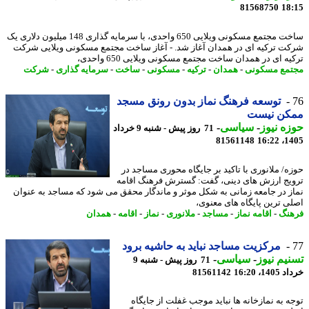
81568750
18
ساخت مجتمع مسکونی ویلایی 650 واحدی، با سرمایه گذاری 148 میلیون دلاری یک
ت ترکیه ای در همدان آغاز شد. - آغاز ساخت مجتمع مسکونی ویلایی شرکت
ه ای در همدان ساخت مجتمع مسکونی ویلایی 650 واحدی،
مع مسکونی
-
همدان
-
ترکیه
-
مسکونی
-
ساخت
-
سرمایه گذاری
-
شرکت
توسعه فرهنگ نماز بدون رونق مسجد
کن نیست
ه نیوز
-
سیاسی
-
71 روز پیش - شنبه 9 خرداد
81561148
1405
ه/ ملانوری با تاکید بر جایگاه محوری مساجد در
یج ارزش های دینی، گفت: گسترش فرهنگ اقامه
ز در جامعه زمانی به شکل موثر و ماندگار محقق می شود که مساجد به عنوان
ی ترین پایگاه های معنوی،
نگ
-
اقامه نماز
-
مساجد
-
ملانوری
-
نماز
-
اقامه
-
همدان
مرکزیت مساجد نباید به حاشیه برود
یم نیوز
-
سیاسی
-
71 روز پیش - شنبه 9
14، 16:20
81561142
ه به نمازخانه ها نباید موجب غفلت از جایگاه