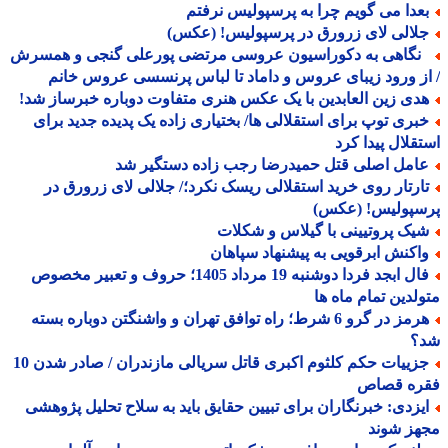
عدا می گویم چرا به پرسپولیس نرفتم
لالی لای زرورق در پرسپولیس! (عکس)
گاهی به دکوراسیون عروسی مرتضی پورعلی گنجی و همسرش
ز ورود زیبای عروس و داماد تا لباس پرنسسی عروس خانم
دی زین العابدین با یک عکس هنری متفاوت دوباره خبرساز شد!
بری توپ برای استقلالی ها/ بختیاری زاده یک پدیده جدید برای
قلال پیدا کرد
امل اصلی قتل حمیدرضا رجب زاده دستگیر شد
ارتار روی خرید استقلالی ریسک نکرد؛/ جلالی لای زرورق در
سپولیس! (عکس)
یک پروتیینی با گیلاس و شکلات
اکنش ابرقویی به پیشنهاد سپاهان
فال ابجد فردا دوشنبه 19 مرداد 1405؛ حروف و تعبیر مخصوص
لدین تمام ماه ها
هرمز در گرو 6 شرط؛ راه توافق تهران و واشنگتن دوباره بسته
؟
جزییات حکم کلثوم اکبری قاتل سریالی مازندران / صادر شدن 10
ره قصاص
یزدی: خبرنگاران برای تبیین حقایق باید به سلاح تحلیل پژوهشی
هز شوند