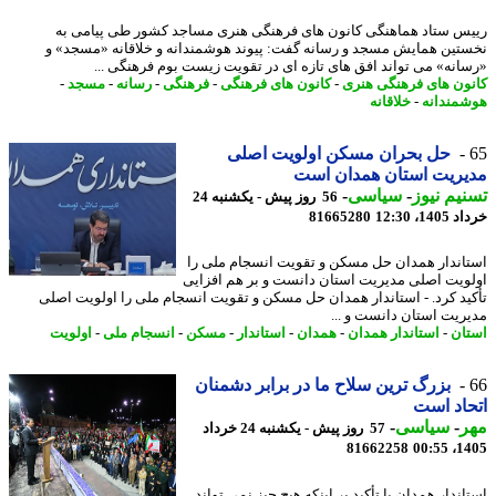
س ستاد هماهنگی کانون های فرهنگی هنری مساجد کشور طی پیامی به
تین همایش مسجد و رسانه گفت: پیوند هوشمندانه و خلاقانه «مسجد» و
انه» می تواند افق های تازه ای در تقویت زیست بوم فرهنگی ...
ون های فرهنگی هنری
-
کانون های فرهنگی
-
فرهنگی
-
رسانه
-
مسجد
-
مندانه
-
خلاقانه
حل بحران مسکن اولویت اصلی
ریت استان همدان است
یم نیوز
-
سیاسی
-
56 روز پیش - یکشنبه 24
14، 12:30
81665280
اندار همدان حل مسکن و تقویت انسجام ملی را
ویت اصلی مدیریت استان دانست و بر هم افزایی
ید کرد. - استاندار همدان حل مسکن و تقویت انسجام ملی را اولویت اصلی
ریت استان دانست و ...
ان
-
استاندار همدان
-
همدان
-
استاندار
-
مسکن
-
انسجام ملی
-
اولویت
بزرگ ترین سلاح ما در برابر دشمنان
اد است
ر
-
سیاسی
-
57 روز پیش - یکشنبه 24 خرداد
81662258
1405
ندار همدان با تأکید بر اینکه هیچ چیز نمی تواند