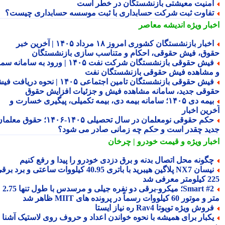
منیت معیشتی بازنشستگان در خطر است
فاوت ثبت شرکت حسابداری با ثبت موسسه حسابداری چیست؟
بار ویژه
اندیشه معاصر
اخبار بازنشستگان کشوری امروز ۱۸ مرداد ۱۴۰۵ | آخرین خبر
وق، فیش حقوقی، احکام و متناسب سازی بازنشستگان
فیش حقوقی بازنشستگان شرکت نفت ۱۴۰۵ | ورود به سامانه سما
مشاهده فیش حقوقی بازنشستگان نفت
فیش حقوقی بازنشستگان تامین اجتماعی ۱۴۰۵ | نحوه دریافت فیش
وقی جدید، سامانه مشاهده فیش و جزئیات افزایش حقوق
بیمه دی ۱۴۰۵؛ سامانه بیمه دی، بیمه تکمیلی، پیگیری خسارت و
رین اخبار
حکم حقوقی نومعلمان در سال تحصیلی ۱۴۰۵-۱۴۰۶؛ حقوق معلمان
ید چقدر است و حکم چه زمانی صادر می شود؟
بار ویژه
و قیمت خودرو | چرخان
گونه محل اتصال بدنه و برق دزدی خودرو را پیدا و رفع کنیم
نیسان NX7 پلاگین هیبرید با باتری 40.95 کیلووات ساعتی و برد برقی
 معرفی شد
Smart #2؛ میکرو-برقی دو نفره جیلی و مرسدس با طول تنها 2.75
ور 60 کیلووات رسماً در پرونده های MIIT ظاهر شد
روش ویژه تویوتا Rav4 ره نیاز ایستا
کبار برای همیشه با نحوه خواندن اعداد و حروف روی لاستیک آشنا