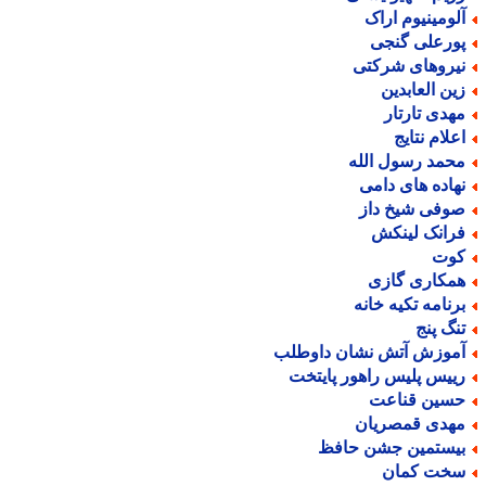
لومینیوم اراک
ورعلی گنجی
یروهای شرکتی
ین العابدین
هدی تارتار
علام نتایج
حمد رسول الله
هاده های دامی
وفی شیخ داز
رانک لینکش
وت
مکاری گازی
رنامه تکیه خانه
نگ پنج
موزش آتش نشان داوطلب
ییس پلیس راهور پایتخت
سین قناعت
هدی قمصریان
یستمین جشن حافظ
خت کمان