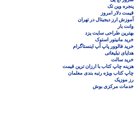
ره وین تک
ت دلار امروز
زش ارز دیجیتال در تهران
ت بار
رین طراحی سایت یزد
د مانیتور استوک
د فالوور پاپ آپ اینستاگرام
یای تبلیغاتی
ید سالت
نه چاپ کتاب با ارزان ترین قیمت
 کتاب ویژه رتبه بندی معلمان
موزیک
مات مرکزی بوش