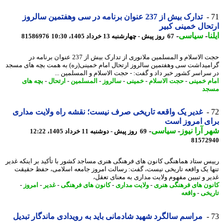
تدارک بیش از 237 عنوان برنامه در سی وهفتمین سالروز
حال خمینی کبیر
ا
-
سیاسی
-
67 روز پیش - چهارشنبه 13 خرداد 1405، 10:30
81586976
حجت الاسلام و المسلمین ملانوری از تدارک بیش از 237 عنوان برنامه در
میداشت سی وهفتمین سالروز ارتحال امام خمینی(ره) به همت بچه های مسجد
سراسر کشور خبر داد و گفت: - حجت الاسلام و المسلمین ...
م خمینی
-
حجت الاسلام
-
خمینی
-
سالروز
-
المسلمین
-
ارتحال
-
بچه های
جد
غدیر یک واقعه تاریخی صرف نیست؛ نقشه راه ولایت مداری
ی امروز است
 آرا نیوز
-
سیاسی
-
69 روز پیش - دوشنبه 11 خرداد 1405، 12:22
81572
س ستاد هماهنگی کانون های فرهنگی هنری مساجد کشور با تأکید بر اینکه غدیر
ا یک واقعه تاریخی نیست، گفت: رسالت امروز جامعه اسلامی، حفظ حقیقت
ر و تبیین مفهوم ولایت مداری به معنای تعقل،
ون های فرهنگی هنری
-
ولایت مداری
-
کانون های فرهنگی
-
غدیر
-
امروز
-
یخی
-
واقعه
مراسم سالگرد شهید شادمانی باید به رویدادی ماندگار تبدیل