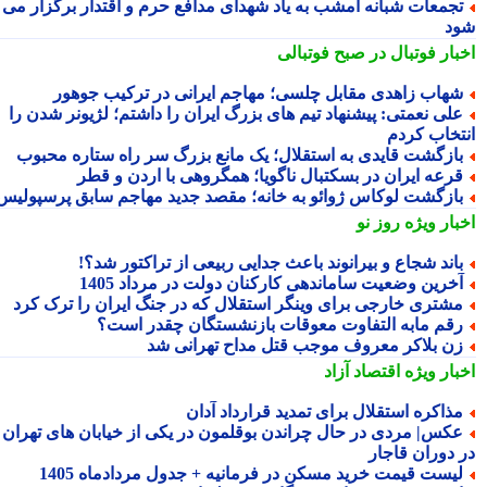
جمعات شبانه امشب به یاد شهدای مدافع حرم و اقتدار برگزار می
د
بار فوتبال در صبح فوتبالی
هاب زاهدی مقابل چلسی؛ مهاجم ایرانی در ترکیب جوهور
لی نعمتی: پیشنهاد تیم های بزرگ ایران را داشتم؛ لژیونر شدن را
تخاب کردم
ازگشت قایدی به استقلال؛ یک مانع بزرگ سر راه ستاره محبوب
رعه ایران در بسکتبال ناگویا؛ همگروهی با اردن و قطر
ازگشت لوکاس ژوائو به خانه؛ مقصد جدید مهاجم سابق پرسپولیس
بار ویژه
روز نو
اند شجاع و بیرانوند باعث جدایی ربیعی از تراکتور شد؟!
خرین وضعیت ساماندهی کارکنان دولت در مرداد 1405
شتری خارجی برای وینگر استقلال که در جنگ ایران را ترک کرد
قم مابه التفاوت معوقات بازنشستگان چقدر است؟
ن بلاکر معروف موجب قتل مداح تهرانی شد
بار ویژه
اقتصاد آزاد
ذاکره استقلال برای تمدید قرارداد آدان
کس| مردی در حال چراندن بوقلمون در یکی از خیابان های تهران
 دوران قاجار
یست قیمت خرید مسکن در فرمانیه + جدول مردادماه 1405