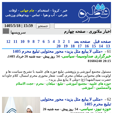
-
-
-
-
خبر
کرونا
استخدام
جام جهانی
اوقات
-
-
-
شرعی
آب و هوا
تماس
ویدئوهای ورزشی
15:59 | 1405/5/18
ار ملانوری - صفحه چهارم
سرویسها
حه قبل
صفحه بعد
1
2
3
4
5
6
7
8
9
10
11
12
20
19
18
17
16
15
14
«مثلی لا یبایع مثل یزید» محور محتوایی تبلیغ محرم 1405
رگزاری صداوسیما
-
سیاسی
-
54 روز پیش - سه شنبه 26 خرداد 1405،
81684248
20
ول مجتمع آموزشی و پژوهشی تبلیغ حوزه های علمیه با تشریح سیاست ها و
ویت های محتوایی مبلغان محرم، گفت: شعار محوری محرم امسال، کلام جاودانه
ت سیدالشهدا (ع) «مثلی لا یبایع مثل یزید» ...
ه های علمیه
-
مجتمع آموزشی
-
تبلیغ
-
مبلغان
-
محرم
-
حجت الاسلام
مسلمین
-
آموزشی
«مثلی لا یبایع مثل یزید» محور محتوایی
غ محرم 1405
ه نیوز
-
سیاسی
-
54 روز پیش - سه شنبه 26