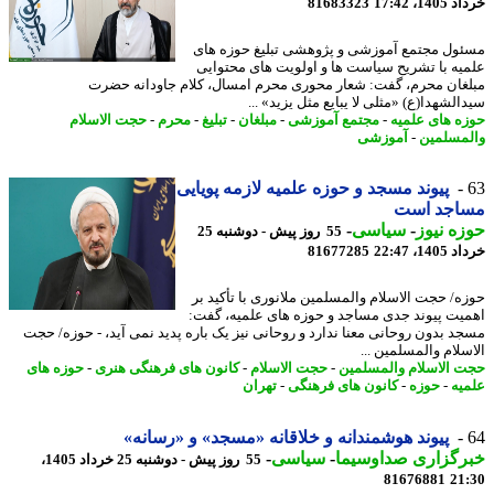
14، 17:42
81683323
ول مجتمع آموزشی و پژوهشی تبلیغ حوزه های
یه با تشریح سیاست ها و اولویت های محتوایی
غان محرم، گفت: شعار محوری محرم امسال، کلام جاودانه حضرت
لشهدا(ع) «مثلی لا یبایع مثل یزید» ...
ه های علمیه
-
مجتمع آموزشی
-
مبلغان
-
تبلیغ
-
محرم
-
حجت الاسلام
مسلمین
-
آموزشی
پیوند مسجد و حوزه علمیه لازمه پویایی
اجد است
ه نیوز
-
سیاسی
-
55 روز پیش - دوشنبه 25
14، 22:47
81677285
ه/ حجت الاسلام والمسلمین ملانوری با تأکید بر
یت پیوند جدی مساجد و حوزه های علمیه، گفت:
د بدون روحانی معنا ندارد و روحانی نیز یک باره پدید نمی آید، - حوزه/ حجت
سلام والمسلمین ...
 الاسلام والمسلمین
-
حجت الاسلام
-
کانون های فرهنگی هنری
-
حوزه های
یه
-
حوزه
-
کانون های فرهنگی
-
تهران
پیوند هوشمندانه و خلاقانه «مسجد» و «رسانه»
رگزاری صداوسیما
-
سیاسی
-
55 روز پیش - دوشنبه 25 خرداد 1405،
81676881
21