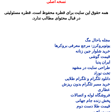
نسخه اصلی
مه حقوق این سایت برای قطره محفوظ است. قطره مسئولیتی
در قبال محتوای مطالب ندارد.
ه باحال مگ
وبروکرز: مرجع معرفی بروکرها
د شلوار جین زنانه
مت گوشی
ان پدیا
احی سایت در مشهد
 نوزاد
لود تلگرام و تلگرام طلایی
د ممبر تلگرام بدون ریزش
اری
شگاه لوله و اتصالات
 زنده جام جهانی
مت طلا دست دوم
ر اچ پی