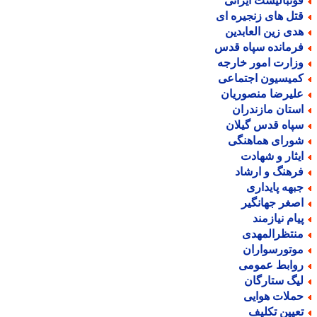
وتبالیست ایرانی
تل های زنجیره ای
دی زین العابدین
رمانده سپاه قدس
زارت امور خارجه
میسیون اجتماعی
لیرضا منصوریان
ستان مازندران
پاه قدس گیلان
ورای هماهنگی
یثار و شهادت
رهنگ و ارشاد
بهه پایداری
صغر جهانگیر
یام نیازمند
نتظرالمهدی
وتورسواران
وابط عمومی
یگ ستارگان
ملات هوایی
عیین تکلیف