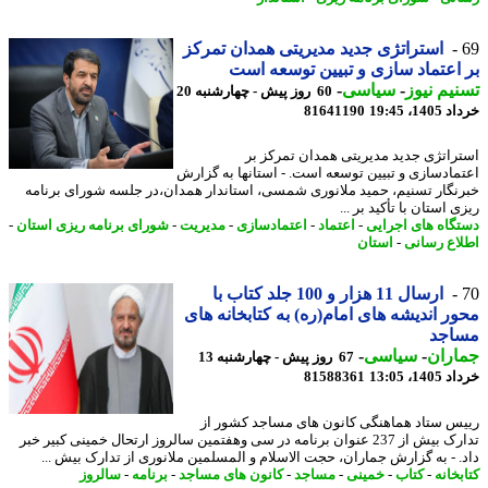
استراتژی جدید مدیریتی همدان تمرکز
اعتماد سازی و تبیین توسعه است
یم نیوز
-
سیاسی
-
60 روز پیش - چهارشنبه 20
14، 19:45
81641190
راتژی جدید مدیریتی همدان تمرکز بر
مادسازی و تبیین توسعه است. - استانها به گزارش
نگار تسنیم، حمید ملانوری شمسی، استاندار همدان،در جلسه شورای برنامه
 استان با تأکید بر ...
گاه های اجرایی
-
اعتماد
-
اعتمادسازی
-
مدیریت
-
شورای برنامه ریزی استان
-
اع رسانی
-
استان
ارسال 11 هزار و 100 جلد کتاب با
ر اندیشه های امام(ره) به کتابخانه های
اجد
اران
-
سیاسی
-
67 روز پیش - چهارشنبه 13
14، 13:05
81588361
س ستاد هماهنگی کانون های مساجد کشور از
تدارک بیش از 237 عنوان برنامه در سی وهفتمین سالروز ارتحال خمینی کبیر خبر
. - به گزارش جماران، حجت الاسلام و المسلمین ملانوری از تدارک بیش ...
خانه
-
کتاب
-
خمینی
-
مساجد
-
کانون های مساجد
-
برنامه
-
سالروز