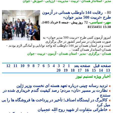
ر
-
استاندار همدان
-
تربیت
-
مدیریت
-
ارزیابی
-
آموزش
-
جوان
رقابت 144 داوطلب همدانی در آزمون
تربیت 500 مدیر جوان»
ر
-
سیاسی
-
72 روز پیش - جمعه 8 خرداد 1405،
81554451
15
امروز آزمون کتبی طرح «تربیت 500 مدیر جوان» به
ت همزمان در سراسر کشور در حال برگزاری
است و در استان همدان نیز 144 داوطلب که واجد توانایی و آمادگی لازم بودند. -
ان-استاندار همدان گفت: ...
ان
-
برگزاری
-
مدیر
-
استان همدان
-
آزمون
-
تربیت
-
جوان
حه قبل
صفحه بعد
1
2
3
4
5
6
7
8
9
10
11
12
20
19
18
17
16
15
14
بار ویژه
تسنیم نیوز
ردید رسانه چینی درباره تعهد هسته ای نخست وزیر ژاپن
ظارت بر مسیر «نان» مردم؛ رصد کیفیت گندم خریداری شده در
ندج
الابرگ در ایستگاه اصناف؛ تأخیر در پرداخت ها فروشگاه ها را بی
ل کرد
اطراتی متفاوت از شهید روح الله عجمیان