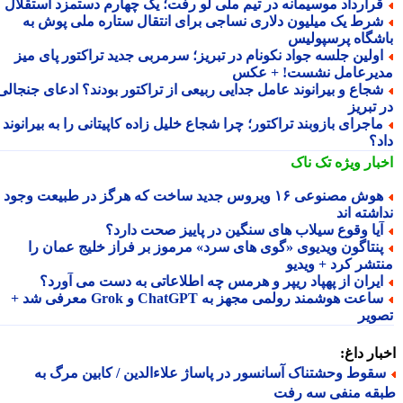
رارداد موسیمانه در تیم ملی لو رفت؛ یک چهارم دستمزد استقلال
رط یک میلیون دلاری نساجی برای انتقال ستاره ملی پوش به
شگاه پرسپولیس
ولین جلسه جواد نکونام در تبریز؛ سرمربی جدید تراکتور پای میز
یرعامل نشست! + عکس
جاع و بیرانوند عامل جدایی ربیعی از تراکتور بودند؟ ادعای جنجالی
تبریز
اجرای بازوبند تراکتور؛ چرا شجاع خلیل زاده کاپیتانی را به بیرانوند
د؟
بار ویژه
تک ناک
هوش مصنوعی ۱۶ ویروس جدید ساخت که هرگز در طبیعت وجود
شته اند
یا وقوع سیلاب های سنگین در پاییز صحت دارد؟
نتاگون ویدیوی «گوی های سرد» مرموز بر فراز خلیج عمان را
تشر کرد + ویدیو
یران از پهپاد ریپر و هرمس چه اطلاعاتی به دست می آورد؟
ساعت هوشمند رولمی مجهز به ChatGPT و Grok معرفی شد +
ویر
ار داغ:
قوط وحشتناک آسانسور در پاساژ علاءالدین / کابین مرگ به
قه منفی سه رفت