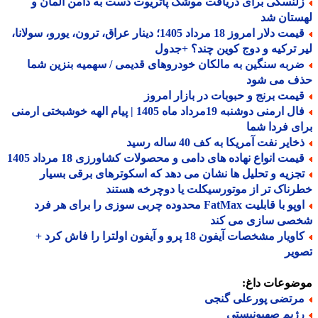
لنسکی برای دریافت موشک پاتریوت دست به دامن آلمان و
ستان شد
قیمت دلار امروز 18 مرداد 1405؛ دینار عراق، ترون، یورو، سولانا،
 ترکیه و دوج کوین چند؟ +جدول
ربه سنگین به مالکان خودروهای قدیمی / سهمیه بنزین شما
ف می شود
یمت برنج و حبوبات در بازار امروز
فال ارمنی دوشنبه 19مرداد ماه 1405 | پیام الهه خوشبختی ارمنی
ی فردا شما
ایر نفت آمریکا به کف 40 ساله رسید
یمت انواع نهاده های دامی و محصولات کشاورزی 18 مرداد 1405
جزیه و تحلیل ها نشان می دهد که اسکوترهای برقی بسیار
ناک تر از موتورسیکلت یا دوچرخه هستند
اوپو با قابلیت FatMax محدوده چربی سوزی را برای هر فرد
صی سازی می کند
کاویار مشخصات آیفون 18 پرو و آیفون اولترا را فاش کرد +
یر
ضوعات داغ:
رتضی پورعلی گنجی
ژیم صهیونیستی