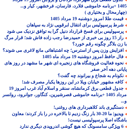
1405 +برنامه خاموشی فلارد، فارسان، فرخشهر، کیار و...
ارمحال و بختیاری )
مت طلا امروز دوشنبه 19 مرداد 1405
رط پرسپولیس برای انتقال ابرقویی نژاد به سپاهان
رسپولیس برای فسخ قرارداد دنیل گرا به توافق نزدیک می شود
راز 15 روز بی خبری از حمیدرضا رجب زاده فاش شد؛ قرار مرگ
زن بلاگر چگونه رقم خورد؟
فزایش وزن پس از استرس؛ چه اشتباهاتی مانع لاغری می شوند؟
ل حافظ امروز دوشنبه 19 مرداد ماه 1405
حوه فعالیت فروشگاه های زنجیره ای شهر ما مشهد در روز های
انی دهه آخر صفر
کونام به شجاع و بیرانوند چه گفت؟
افه مشهور خیابان ویلا در این روزها یکبار مصرف شد!
جدول قطعی برق کرمانشاه، سنقر و اسلام آباد غرب امروز 19
مرداد 1405 +برنامه خاموشی قصرشیرین، کنگاور، جوانرود، روانسر
ستگیری باند کلاهبرداری های روغنی!
ویدیو| ما 20-30 بار زنگ زدیم تا بالاخره در را باز کردند/ معاون
گاه اصلا پرسپولیسی نیست!
درویدی دیگری ندارد