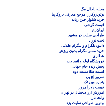
ه باحال مگ
وبروکرز: مرجع معرفی بروکرها
د شلوار جین زنانه
مت گوشی
ان پدیا
احی سایت در مشهد
 نوزاد
لود تلگرام و تلگرام طلایی
د ممبر تلگرام بدون ریزش
اری
شگاه لوله و اتصالات
 زنده جام جهانی
مت طلا دست دوم
ر اچ پی
ره وین تک
ت دلار امروز
زش ارز دیجیتال در تهران
ت بار
رین طراحی سایت یزد