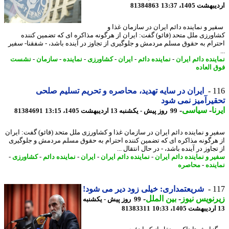
شت 1405، 13:37
81384863
ر و نماینده دائم ایران در سازمان غذا و
ورزی ملل متحد (فائو) گفت: ایران از هرگونه مذاکره ای که تضمین کننده
رام به حقوق مسلم مردمش و جلوگیری از تجاوز در آینده باشد، - شفقنا- سفیر
ینده دائم ایران
-
نماینده دائم
-
ایران
-
کشاورزی
-
نماینده
-
سازمان
-
نشست
 العاده
1
ایران در سایه تهدید، محاصره و تحریم تسلیم صلحی
یرآمیز نمی شود
ا
-
سیاسی
-
99 روز پیش - یکشنبه 13 اردیبهشت 1405، 13:15
81384691
ر و نماینده دائم ایران در سازمان غذا و کشاورزی ملل متحد (فائو) گفت: ایران
هرگونه مذاکره ای که تضمین کننده احترام به حقوق مسلم مردمش و جلوگیری
جاوز در آینده باشد، - در ﺣﺎل اﻧﺘﻘﺎل ...
ر و نماینده دائم ایران
-
نماینده دائم ایران
-
ایران
-
نماینده دائم
-
کشاورزی
-
ینده
-
محاصره
1
شریعتمداری: خیلی زود دیر می شود!
نویس نیوز
-
بین الملل
-
99 روز پیش - یکشنبه
81383311