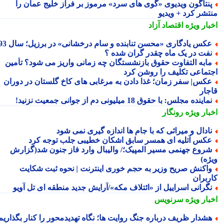
نتاگون ویدیوی «گوی های سرد» مرموز بر فراز خلیج عمان را
تشر کرد + ویدیو
بار ویژه
اقتصاد آزاد
کس یادگاری «محسن تنابنده و سام درخشانی» در برزیل؛ سال 93
فت در یک ماه چقدر گران شده ؟
ابه التفاوت حقوق بازنشستگان چه زمانی واریز می شود؟ تأمین
تماعی تکلیف را روشن کرد
کس| سفر زمان؛ غذا دادن به مرغابی های کاخ گلستان در دوران
جار
ماینده مجلس: با حقوق 18 میلیونی دم از جوانی جمعیت نزنید!
بار ویژه
رونگار
ادال و میراثی که با جام ها اندازه گیری نمی شود
کس آتلیه ای همسر سابق اشکان خطیبی جلب توجه کرد
روع جهنمی مسیر المپیک؛/ والیبال وارد فاز جنون شد(گزارش
ژه)
اکنش صریح وزیر به حجم خوری اینترنت | نحوه ثبت شکایت
ربران
گرانی اسراییل از «ائتلاف مکه»/آرایش جدید منطقه ای تل آویو
بار ویژه
سرنویس
شدار ظریف درباره جنگ روایت ها؛ نگاه تهدیدمحور را کنار بگذاریم