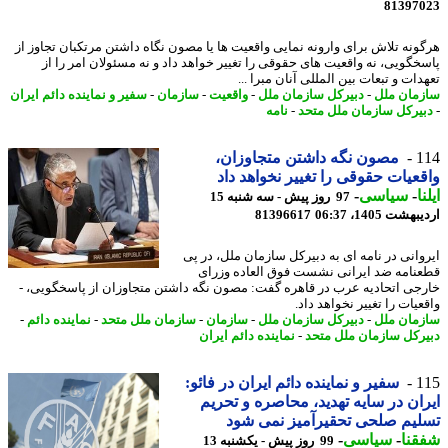
81397
ونه تلاش برای وارونه نمایی واقعیت ها یا مصون نگاه داشتن مرتکبان تجاوز از
خگویی، نه واقعیت های حقوقی را تغییر خواهد داد و نه مسئولان امر را از
ات و تبعات بین المللی آنان مبرا ...
مان ملل
-
دبیرکل سازمان ملل
-
واقعیت
-
سازمان
-
سفیر و نماینده دائم ایران
یرکل سازمان ملل متحد
-
نامه
1
مصون نگه داشتن متجاوزان،
عیات حقوقی را تغییر نخواهد داد
ا
-
سیاسی
-
97 روز پیش - سه شنبه 15
شت 1405، 06:37
81396617
روانی در نامه ای به دبیرکل سازمان ملل، در پی
نامه ضد ایرانی نشست فوق العاده وزرای
جی اتحادیه عرب در قاهره گفت: مصون نگه داشتن متجاوزان از پاسخگویی، -
یات را تغییر نخواهد داد.
مان ملل
-
دبیرکل سازمان ملل
-
سازمان
-
سازمان ملل متحد
-
نماینده دائم
-
رکل سازمان ملل متحد
-
نماینده دائم ایران
1
سفیر و نماینده دائم ایران در فائو:
ان در سایه تهدید، محاصره و تحریم
یم صلحی تحقیرآمیز نمی شود
نا
-
سیاسی
-
99 روز پیش - یکشنبه 13