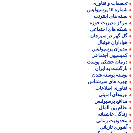
حقیقات و فناوری
اره 10 پرسپولیس
سته های اینترنت
رکز مدیریت حوزه
بکه های اجتماعی
ل گهر در سیرجان
واداران فوتبال
دیران پرسپولیس
میسیون اجتماعی
رمان خشکی پوست
ازگشت به ایران
وسته پوسته شدن
هره های سرشناس
ناوری اطلاعات
یروهای امنیتی
دافع پرسپولیس
ظام بین الملل
ندگی عاشقانه
حدودیت زمانی
شوری تازیانی