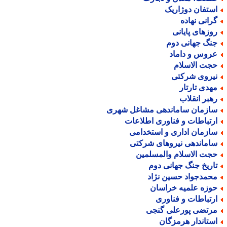
ستفان دوژاریک
رانی نهاده
وزهای پایانی
نگ جهانی دوم
روس و داماد
جت الاسلام
یروی شرکتی
هدی تارتار
هبر انقلاب
ازمان ساماندهی مشاغل شهری
رتباطات و فناوری اطلاعات
ازمان اداری و استخدامی
اماندهی نیروهای شرکتی
جت الاسلام والمسلمین
اریخ جنگ جهانی دوم
حمدجواد حسین نژاد
وزه علمیه خراسان
رتباطات و فناوری
رتضی پورعلی گنجی
ستاندار هرمزگان