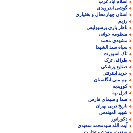
سلام آباد غرب
وشی اندرویدی
ستان چهارمحال و بختیاری
ژیم
اظر بازی پرسپولیس
نظومه خوانی
شهدی محمد
پاه سید الشهدا
اک اسپورت
راقی ترک
نایع پزشکی
رید اینترنتی
یم ملی انگلستان
وویدیه
زل تپه
دا و سیمای فارس
اریخ دربی تهران
هید المهندس
کوراتور
یت الله سیدمحمد سعیدی
نعت، معدن و تجارت