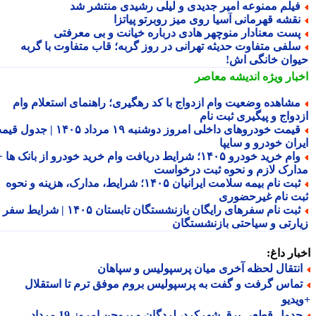
یلم ممنوعه امیر جدیدی و لیلی رشیدی منتشر شد
قشه قهرمانی آسیا روی میز روبرتو پیاتزا
ست معنادار منوچهر هادی درباره خیانت و بی معرفتی
لفی متفاوت حدیثه تهرانی در روز گربه؛ قاب متفاوت با گربه
وان خانگی اش!
بار ویژه
اندیشه معاصر
شاهده وضعیت وام ازدواج با کد رهگیری؛ راهنمای استعلام وام
دواج و پیگیری ثبت نام
قیمت خودروهای داخلی امروز دوشنبه ۱۹ مرداد ۱۴۰۵ | جدول قیمت
ران خودرو و سایپا
وام خرید خودرو ۱۴۰۵؛ شرایط دریافت وام خرید خودرو از بانک ها +
ارک لازم و نحوه ثبت درخواست
ثبت نام بیمه سلامت ایرانیان ۱۴۰۵؛ شرایط، مدارک، هزینه و نحوه
ت نام غیرحضوری
ثبت نام سفرهای رایگان بازنشستگان تابستان ۱۴۰۵ | شرایط سفر
ارتی و سیاحتی بازنشستگان
ار داغ:
نتقال لحظه آخری میان پرسپولیس و سپاهان
ماس گرفت و گفت به پرسپولیس بروم موفق ترم تا استقلال
دیو
جدول قطعی برق شهرکرد، لردگان و بروجن امروز 19 مرداد