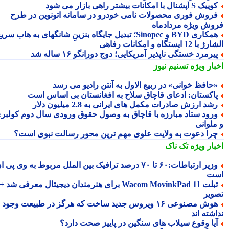
یک S آپشنال با امکانات بیشتر راهی بازار می شود
روش فوری محصولات نامی خودرو در سامانه اتونوین در طرح
وش ویژه مردادماه
همکاری BYD و Sinopec؛ تبدیل جایگاه بنزینِ شانگهای به هاب سریع
ا 12 ایستگاه و امکانات رفاهی
یرمرد خستگی ناپذیر آمریکایی؛ دوج دورانگو ۱۶ ساله شد
بار ویژه
تسنیم نیوز
حافظ خوانی» در ربیع الاول به آنتن رادیو می رسد
اکستان: ادعای قاچاق سلاح به افغانستان بی اساس است
شد ارزش صادرات مکمل های ایرانی به 2.8 میلیون دلار
رود ستاد مبارزه با قاچاق به وصول حقوق ورودی سال دوم کولبری
ملوانی
را دعوت به ولایت علوی مهم ترین محور رسالت نبوی است؟
بار ویژه
تک ناک
وزیر ارتباطات:۶۰ تا ۷۰ درصد ترافیک بین الملل مربوط به وی پی ان
ت
تبلت Wacom MovinkPad 11 برای هنرمندان دیجیتال معرفی شد +
ویر
هوش مصنوعی ۱۶ ویروس جدید ساخت که هرگز در طبیعت وجود
شته اند
یا وقوع سیلاب های سنگین در پاییز صحت دارد؟