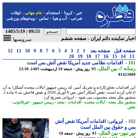
-
-
-
-
خبر
کرونا
استخدام
جام جهانی
اوقات
-
-
-
شرعی
آب و هوا
تماس
ویدئوهای ورزشی
09:55 | 1405/5/19
ار نماینده دائم ایران - صفحه ششم
سرویسها
حه قبل
صفحه بعد
1
2
3
4
5
6
7
8
9
10
11
12
20
19
18
17
16
15
14
1
اقدامات نظامی جدید آمریکا نقض آتش بس است
نه 7
-
بین الملل
-
93 روز پیش - جمعه 18 اردیبهشت 1405، 23:30
81423
 اقدامات تجاوزکارانه و تحریک آمیز، که رییس جمهور ایالات متحده آشکارا به آن
اذعان کرده است، نقض آشکار آتش بس 8 آوریل 2026 و نقض فاحش بند 4 ماده 2
ور ملل متحد محسوب می شود. - ایروانی تصریح کرد:
ور ملل متحد
-
ایالات متحده
-
اقدامات
-
متحد
-
رییس جمهور
-
غیرقانونی
-
ض
1
ایروانی: اقدامات آمریکا نقض آتش
و حقوق بین الملل است
 نیوز
-
بین الملل
-
93 روز پیش - جمعه 18