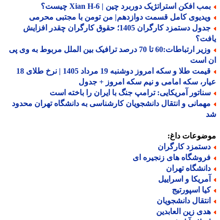
ب افکن استراتژیک دوربرد چین | Xian H-6 چیست؟
یدیوی کامل قسمت دوازدهم| من تومن با مجتبی محرمی
جدول دستمزد کارگران 1405؛ حقوق کارگران چقدر افزایش
فت؟
وزیر ارتباطات:60 تا 70 درصد ترافیک بین الملل مربوط به وی پی
 است
قیمت طلا و سکه امروز دوشنبه 19 مرداد 1405 | نرخ طلای 18
ر، سکه امامی و نیم سکه امروز + جدول
ناتور آمریکایی: ترامپ جنگ با ایران را باخته است
همانی و انتقال دانشجویان کارشناسی به دانشگاه تهران محدود
ضوعات داغ:
ستمزد کارگران
روشگاه های زنجیره ای
انشگاه تهران
مریکا و اسراییل
یا اسپورتیج
نتقال دانشجویان
دی زین العابدین