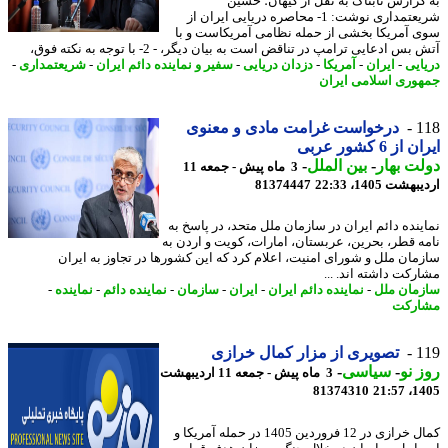
گزارش تابناک به نقل از کیهان؛ حسین
شریعتمداری نوشت: 1- محاصره دریایی ایران از
 آمریکا بخشی از حمله نظامی آمریکاست و با
بس ادعایی ترامپ در تناقض است به بیان دیگر، - 2- با توجه به نکته فوق،
ایی
-
ایران
-
آمریکا
-
دزدان دریایی
-
سفیر و نماینده دائم ایران
-
شریعتمداری
-
وری اسلامی ایران
1
درخواست غرامت مادی و معنوی
ز 6 کشور عربی
ت بهار
-
بین الملل
-
3 ماه پیش - جمعه 11
شت 1405، 22:33
81374447
ینده دائم ایران در سازمان ملل متحد، در پاسخ به
ه قطر، بحرین، عربستان، امارات، کویت و اردن به
مان ملل و شورای امنیت، اعلام کرد که این کشورها در تجاوز به ایران
رکت داشته اند. ...
مان ملل
-
نماینده دائم ایران
-
ایران
-
سازمان
-
نماینده دائم
-
نماینده
-
ارکت
1
تصویری از مزار کمال خرازی
 نو
-
سیاسی
-
3 ماه پیش - جمعه 11 اردیبهشت
81374310
1405
کمال خرازی در 12 فروردین 1405 در حمله آمریکا و