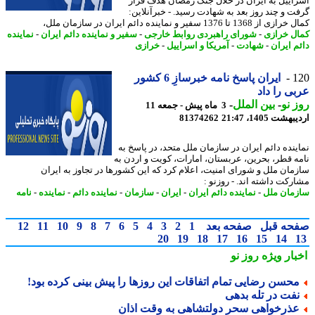
اییل به ایران در خلال جنگ رمضان هدف قرار
ت و چند روز بعد به شهادت رسید. - خبرآنلاین:
1368 تا 1376 سفیر و نماینده دائم ایران در سازمان ملل،
ل خرازی
-
شورای راهبردی روابط خارجی
-
سفیر و نماینده دائم ایران
-
نماینده
م ایران
-
شهادت
-
آمریکا و اسراییل
-
خرازی
1
ایران پاسخ نامه خبرسازِ 6 کشور
ی را داد
 نو
-
بین الملل
-
3 ماه پیش - جمعه 11
شت 1405، 21:47
81374262
ینده دائم ایران در سازمان ملل متحد، در پاسخ به
ه قطر، بحرین، عربستان، امارات، کویت و اردن به
مان ملل و شورای امنیت، اعلام کرد که این کشورها در تجاوز به ایران
رکت داشته اند. - روزنو :
مان ملل
-
نماینده دائم ایران
-
ایران
-
سازمان
-
نماینده دائم
-
نماینده
-
نامه
حه قبل
صفحه بعد
1
2
3
4
5
6
7
8
9
10
11
12
20
19
18
17
16
15
14
بار ویژه
روز نو
حسن رضایی تمام اتفاقات این روزها را پیش بینی کرده بود!
فت در تله بدهی
ذرخواهی سحر دولتشاهی به وقت اذان