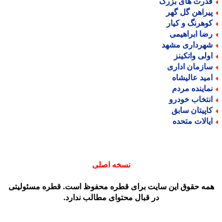
درت های بزرگ
یراهن گل گهر
وهرنگ و کیار
ضا ابراهیمی
هرداری مشهد
ولی واتکینز
ازمان اداری
مید عالیشاه
ماینده مردم
نتخاب خودرو
اپیتان سابق
یالات متحده
نسخه اصلی
مه حقوق این سایت برای قطره محفوظ است. قطره مسئولیتی
در قبال محتوای مطالب ندارد.