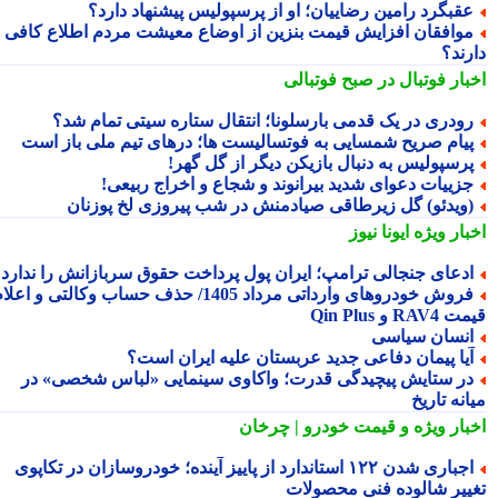
قبگرد رامین رضاییان؛ او از پرسپولیس پیشنهاد دارد؟
وافقان افزایش قیمت بنزین از اوضاع معیشت مردم اطلاع کافی
رند؟
بار فوتبال در صبح فوتبالی
ودری در یک قدمی بارسلونا؛ انتقال ستاره سیتی تمام شد؟
یام صریح شمسایی به فوتسالیست ها؛ درهای تیم ملی باز است
رسپولیس به دنبال بازیکن دیگر از گل گهر!
زییات دعوای شدید بیرانوند و شجاع و اخراج ربیعی!
ویدئو) گل زیرطاقی صیادمنش در شب پیروزی لخ پوزنان
بار ویژه
ایونا نیوز
دعای جنجالی ترامپ؛ ایران پول پرداخت حقوق سربازانش را ندارد
فروش خودروهای وارداتی مرداد 1405/ حذف حساب وکالتی و اعلام
RA و Qin Plus
نسان سیاسی
یا پیمان دفاعی جدید عربستان علیه ایران است؟
ر ستایش پیچیدگی قدرت؛ واکاوی سینمایی «لباس شخصی» در
نه تاریخ
بار ویژه
و قیمت خودرو | چرخان
اجباری شدن ۱۲۲ استاندارد از پاییز آینده؛ خودروسازان در تکاپوی
ییر شالوده فنی محصولات