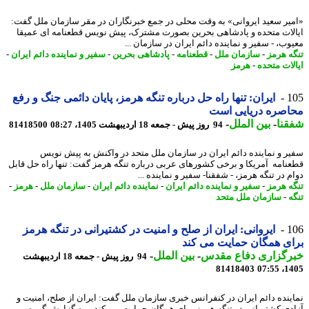
یر سعید ایروانی» به وقت محلی در جمع خبرنگاران در مقر سازمان ملل گفت:
لات متحده و پادشاهی بحرین بصورت مشترک، پیش نویس قطعنامه ای عمیقا
وب، - سفیر و نماینده دائم ایران در سازمان ...
ه هرمز
-
سازمان ملل
-
قطعنامه
-
پادشاهی بحرین
-
سفیر و نماینده دائم ایران
-
لات متحده
-
هرمز
1
ایران: تنها راه حل درباره تنگه هرمز، پایان دائمی جنگ و رفع
اصره دریایی است
نا
-
بین الملل
-
94 روز پیش - جمعه 18 اردیبهشت 1405، 08:27
81418500
ر و نماینده دائم ایران در سازمان ملل متحد در واکنش به پیش نویس
نامه آمریکا و برخی کشورهای عربی درباره تنگه هرمز گفت: تنها راه حل قابل
 در تنگه هرمز، - شفقنا- سفیر و نماینده ...
ه هرمز
-
سفیر و نماینده دائم ایران
-
نماینده دائم ایران
-
سازمان ملل
-
هرمز
-
ه
-
سازمان ملل متحد
1
ایروانی: ایران از صلح و امنیت در کشتیرانی در تنگه هرمز
ی همگان حمایت می کند
رگزاری دفاع مقدس
-
بین الملل
-
94 روز پیش - جمعه 18 اردیبهشت
81418403
1405
ینده دائم ایران در کنفرانس خبری سازمان ملل گفت: ایران از صلح، امنیت و
دی کشتیرانی در تنگه هرمز برای همگان حمایت می کند. - به گزارش گروه بین