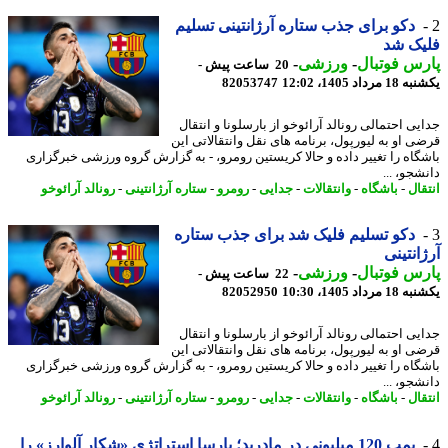
دکو برای جذب ستاره آرژانتینی تسلیم
یک شد
س فوتبال
-
ورزشی
-
20 ساعت پیش -
رداد 1405، 12:02
82053747
ی احتمالی رونالد آرائوخو از بارسلونا و انتقال
ی او به لیورپول، برنامه های نقل وانتقالاتی این
گاه را تغییر داده و حالا کریستین رومرو، - به گزارش گروه ورزشی خبرگزاری
جو، ...
قال
-
باشگاه
-
وانتقالات
-
جدایی
-
رومرو
-
ستاره آرژانتینی
-
رونالد آرائوخو
دکو تسلیم فلیک شد برای جذب ستاره
انتینی
س فوتبال
-
ورزشی
-
22 ساعت پیش -
رداد 1405، 10:30
82052950
ی احتمالی رونالد آرائوخو از بارسلونا و انتقال
ی او به لیورپول، برنامه های نقل وانتقالاتی این
گاه را تغییر داده و حالا کریستین رومرو، - به گزارش گروه ورزشی خبرگزاری
جو، ...
قال
-
باشگاه
-
وانتقالات
-
جدایی
-
رومرو
-
ستاره آرژانتینی
-
رونالد آرائوخو
بمب 120 میلیونی در مادرید؛ بارسا استراتژی «شکارِ آلوارز» را