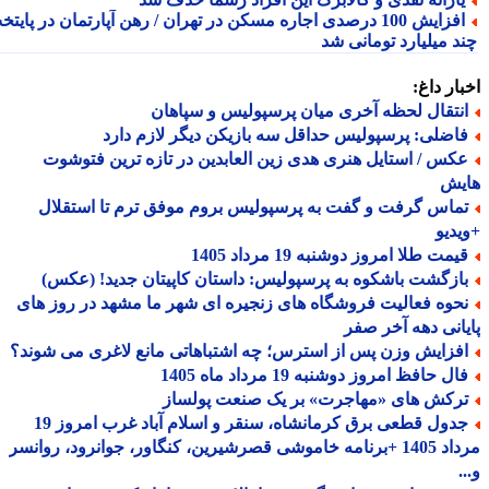
افزایش 100 درصدی اجاره مسکن در تهران / رهن آپارتمان در پایتخت
د میلیارد تومانی شد
ار داغ:
نتقال لحظه آخری میان پرسپولیس و سپاهان
اضلی: پرسپولیس حداقل سه بازیکن دیگر لازم دارد
کس / استایل هنری هدی زین العابدین در تازه ترین فتوشوت
یش
ماس گرفت و گفت به پرسپولیس بروم موفق ترم تا استقلال
دیو
مت طلا امروز دوشنبه 19 مرداد 1405
ازگشت باشکوه به پرسپولیس: داستان کاپیتان جدید! (عکس)
حوه فعالیت فروشگاه های زنجیره ای شهر ما مشهد در روز های
انی دهه آخر صفر
فزایش وزن پس از استرس؛ چه اشتباهاتی مانع لاغری می شوند؟
ل حافظ امروز دوشنبه 19 مرداد ماه 1405
رکش های «مهاجرت» بر یک صنعت پولساز
جدول قطعی برق کرمانشاه، سنقر و اسلام آباد غرب امروز 19
مرداد 1405 +برنامه خاموشی قصرشیرین، کنگاور، جوانرود، روانسر