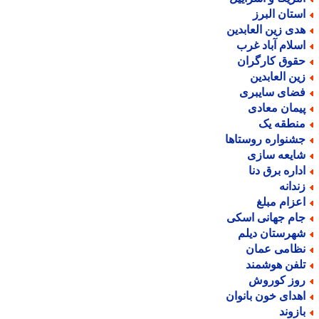
ستان البرز
دی زین العابدین
سلام آباد غرب
قوق کارگران
ین العابدین
ضای سایبری
یمان معادی
نطقه یک
شنواره روستاها
ایعه سازی
داره برق دنا
ندانه
عزام مبلغ
ام جهانی اسکی
هرستان دیلم
ظامی عمان
لفن هوشمند
وز کوروش
هدای خون بانوان
ازوند