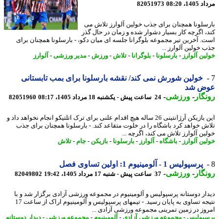
1، 08:20
82051973
سلونا همچنان برای جذب خولین آلوارز تلاش می
، اگرچه کار بسیار دشوار شده و زمان در حال گذر
. آخرین تیر مجموعه بلوگرانا جلسه ای میان دکو، - بارسلونا همچنان برای
 خولین آلوارز ...
ین آلوارز
-
بارسلونا
-
بلوگرانا
-
تلاش
-
ورزش
-
مدیر ورزشی
-
آلوارز
خولین شورش نمی کند/ نقشه بارسلونا برای بمب تابستانی
ض شد
گار
-
ورزشی
-
24 ساعت پیش - یکشنبه 18 مرداد 1405، 08:17
82051960
این بازیکن آرژانتینی 26 ساله هیچ اقدام علنی برای ترک اتلتیکو انجام نخواهد داد و
ش خواهد کرد باشگاه را در خلوت متقاعد کند. - بارسلونا همچنان برای جذب
ین آلوارز تلاش می کند، اگرچه ...
ین آلوارز
-
باشگاه
-
آلوارز
-
بارسلونا
-
بازیکن
-
جام
-
تلاش
پرسپولیس 1 - آلومینیوم 1: اولین تساوی فصل
گار
-
ورزشی
-
37 ساعت پیش - شنبه 17 مرداد 1405، 19:42
82049802
ار دوستانه پرسپولیس و آلومینیوم در مجموعه ورزشی آزادی برگزار شد و با
نتیجه تساوی به پایان رسید. - تیمهای پرسپولیس و آلومینیوم اراک از ساعت 17
وز در زمین تمرینی مجموعه ورزشی آزادی ...
پولیس
-
مجموعه ورزشی آزادی
-
آلومینیوم
-
مجموعه ورزشی
-
دیدار دوستانه