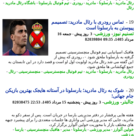
ل مادرید
-
بارسلونا
-
مادرید
-
رودری
-
تیم فوتبال بارسلونا
-
باشگاه رئال مادرید
-
ل
تماس رودری با رئال مادرید: تصمیمم
ستن به بارسلونا است
یم نیوز
-
ورزشی
-
3 روز پیش - جمعه 16
1، 09:35
82039804
بک اسپانیایی تیم فوتبال منچسترسیتی تصمیم
ته به بارسلونا ملحق شود. - ، رودری که پیش از
 گفته می شد رئال مادرید اولویت اول او است و قصد دارد در این تابستان به
 کهکشانی ها ملحق شود،
ل مادرید
-
بارسلونا
-
مادرید
-
تیم فوتبال منچسترسیتی
-
منچسترسیتی
-
رئال
-
ری
شوک به رئال مادرید؛ بارسلونا در آستانه هایجک بهترین بازیکن
 جهانی!
بتر
-
ورزشی
-
3 روز پیش - پنجشنبه 15 مرداد 1405، 22:53
82038475
ه هایی پرفشار در دفتر مدیریتی بارسا در جریان است. پس از سفر دکو به
رید، جایی که مدیر ورزشی آبی واناری ها جلسات متعددی را برای پیشبرد جبهه
 مختلف بازار با محوریت خولین آلوارز برگزار کرد،
ین آلوارز
-
مدیر ورزشی
-
بارسلونا
-
مدیر
-
هافبک منچسترسیتی
-
بارسا
-
زشی