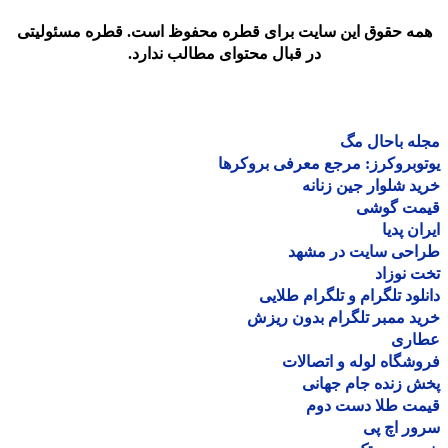
مه حقوق این سایت برای قطره محفوظ است. قطره مسئولیتی
در قبال محتوای مطالب ندارد.
ه باحال مگ
وبروکرز: مرجع معرفی بروکرها
د شلوار جین زنانه
مت گوشی
ان پدیا
احی سایت در مشهد
 نوزاد
لود تلگرام و تلگرام طلایی
د ممبر تلگرام بدون ریزش
اری
شگاه لوله و اتصالات
 زنده جام جهانی
مت طلا دست دوم
ر اچ پی