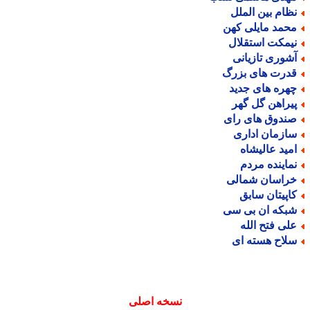
ظام بین الملل
حمد مایلی کهن
یمکت استقلال
شوری تازیانی
درت های بزرگ
هره های جدید
یراهن گل گهر
ندوق های رای
ازمان اداری
مید عالیشاه
ماینده مردم
راسان شمالی
اپیتان سابق
بکه ان بی سی
لی فتح الله
لاح هسته ای
نسخه اصلی