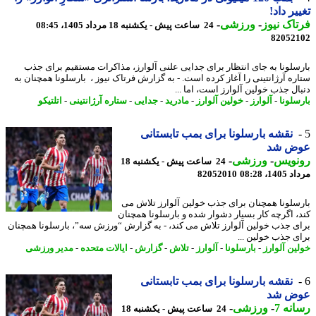
یر داد!
اک نیوز
-
ورزشی
-
24 ساعت پیش - یکشنبه 18 مرداد 1405، 08:45
82052
سلونا به جای انتظار برای جدایی علنی آلوارز، مذاکرات مستقیم برای جذب
ره آرژانتینی را آغاز کرده است. - به گزارش فرتاک نیوز ، بارسلونا همچنان به
ال جذب خولین آلوارز است، اما ...
سلونا
-
آلوارز
-
خولین آلوارز
-
مادرید
-
جدایی
-
ستاره آرژانتینی
-
اتلتیکو
نقشه بارسلونا برای بمب تابستانی
ض شد
نویس
-
ورزشی
-
24 ساعت پیش - یکشنبه 18
1، 08:28
82052010
سلونا همچنان برای جذب خولین آلوارز تلاش می
، اگرچه کار بسیار دشوار شده و بارسلونا همچنان
ی جذب خولین آلوارز تلاش می کند، - به گزارش “ورزش سه”، بارسلونا همچنان
ی جذب خولین ...
ین آلوارز
-
بارسلونا
-
آلوارز
-
تلاش
-
گزارش
-
ایالات متحده
-
مدیر ورزشی
نقشه بارسلونا برای بمب تابستانی
ض شد
نه 7
-
ورزشی
-
24 ساعت پیش - یکشنبه 18