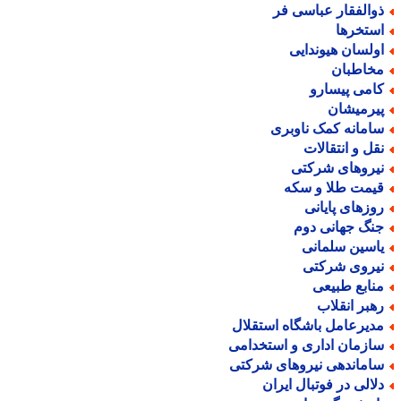
والفقار عباسی فر
ستخرها
ولسان هیوندایی
خاطبان
امی پیسارو
یرمیشان
امانه کمک ناوبری
قل و انتقالات
یروهای شرکتی
یمت طلا و سکه
وزهای پایانی
نگ جهانی دوم
اسین سلمانی
یروی شرکتی
نابع طبیعی
هبر انقلاب
دیرعامل باشگاه استقلال
ازمان اداری و استخدامی
اماندهی نیروهای شرکتی
لالی در فوتبال ایران