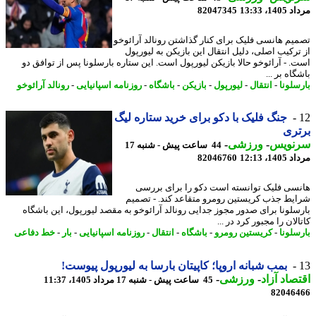
1، 13:33
82047345
یم هانسی فلیک برای کنار گذاشتن رونالد آرائوخو
ترکیب اصلی، دلیل انتقال این بازیکن به لیورپول
. - آرائوخو حالا بازیکن لیورپول است. این ستاره بارسلونا پس از توافق دو
اه بر ...
سلونا
-
انتقال
-
لیورپول
-
بازیکن
-
باشگاه
-
روزنامه اسپانیایی
-
رونالد آرائوخو
جنگ فلیک با دکو برای خرید ستاره لیگ
ری
نویس
-
ورزشی
-
44 ساعت پیش - شنبه 17
1، 12:13
82046760
سی فلیک توانسته است دکو را برای بررسی
یط جذب کریستین رومرو متقاعد کند. - تصمیم
سلونا برای صدور مجوز جدایی رونالد آرائوخو به مقصد لیورپول، این باشگاه
لان را مجبور کرد در ...
سلونا
-
کریستین رومرو
-
باشگاه
-
انتقال
-
روزنامه اسپانیایی
-
بار
-
خط دفاعی
بمب شبانه اروپا؛ کاپیتان بارسا به لیورپول پیوست!
صاد آزاد
-
ورزشی
-
45 ساعت پیش - شنبه 17 مرداد 1405، 11:37
82046