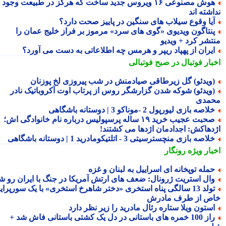
هوش مصنوعی ۱۶ ویروس جدید ساخت که هرگز در طبیعت وجود
شته اند
یا وقوع سیلاب های سنگین در پاییز صحت دارد؟
نتاگون ویدیوی «گوی های سرد» مرموز بر فراز خلیج عمان را
تشر کرد + ویدیو
یران از پهپاد ریپر و هرمس چه اطلاعاتی به دست می آورد؟
بار فوتبال در صبح فوتبالی
ویدئو) گل زیرطاقی صیادمنش در شب پیروزی لخ پوزنان
ویدئو) شوکه شدن گزارشگر روس از پرتاب اوت آکروباتیک نادر
مدی
لاصه بازی لیورپول 2 -موناکو 3 | دوستانه باشگاهی
صحبت عجیب خرید ۱۹ ساله پرسپولیس درباره نام خانوادگی اش؛
دهاکش: اجدادمان اژدها می کشتند!
لاصه بازی منچسترسیتی 3 - اتلتیکومادرید 1 | دوستانه باشگاهی
بار ویژه
رونگار
مله توپخانه ای اسراییل به لبنان و غزه
ال استریت ژرونال: ضعف های ارتش آمریکا در جنگ با ایران رو شد
تولد 13 سالگی پناه استخری «دختر شاهرخ استخری» با یک سورپرایز
ص از طرف مادرش
ستون ویلا ستاره رئال مادرید را زیر نظر دارد
راز 100 خمره های باستانی در دل یک کشتی باستانی فاش شد +