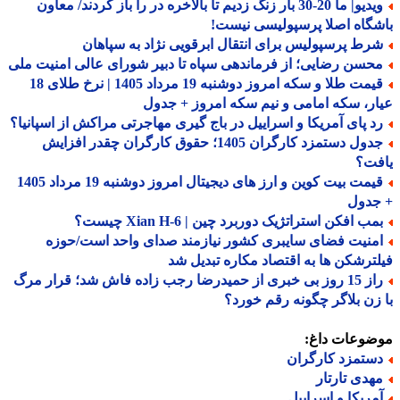
ویدیو| ما 20-30 بار زنگ زدیم تا بالاخره در را باز کردند/ معاون
گاه اصلا پرسپولیسی نیست!
رط پرسپولیس برای انتقال ابرقویی نژاد به سپاهان
حسن رضایی؛ از فرماندهی سپاه تا دبیر شورای عالی امنیت ملی
قیمت طلا و سکه امروز دوشنبه 19 مرداد 1405 | نرخ طلای 18
ر، سکه امامی و نیم سکه امروز + جدول
د پای آمریکا و اسراییل در باج گیری مهاجرتی مراکش از اسپانیا؟
جدول دستمزد کارگران 1405؛ حقوق کارگران چقدر افزایش
فت؟
قیمت بیت کوین و ارز های دیجیتال امروز دوشنبه 19 مرداد 1405
جدول
ب افکن استراتژیک دوربرد چین | Xian H-6 چیست؟
منیت فضای سایبری کشور نیازمند صدای واحد است/حوزه
ترشکن ها به اقتصاد مکاره تبدیل شد
راز 15 روز بی خبری از حمیدرضا رجب زاده فاش شد؛ قرار مرگ
زن بلاگر چگونه رقم خورد؟
ضوعات داغ:
ستمزد کارگران
هدی تارتار
مریکا و اسراییل