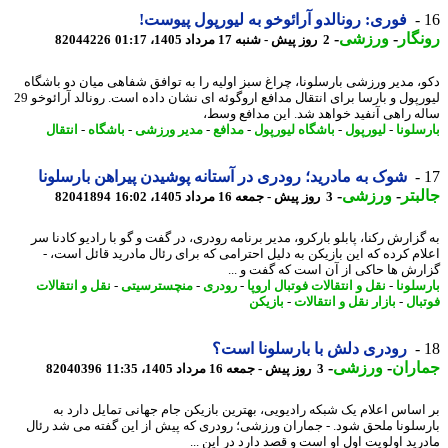
فوری: رونالدو آرائوخو به لیورپول پیوست!
گار
-
ورزشی
-
2 روز پیش - شنبه 17 مرداد 1405، 01:17
82044226
، مدیر ورزشی بارسلونا، چراغ سبز اولیه را به توافق شفاهی میان دو باشگاه
لیورپول و بارسا برای انتقال مدافع اروگوئه ای نشان داده است. رونالد آرائوخو 29
ه راهی آنفید خواهد شد. این مدافع وسط،
سلونا
-
لیورپول
-
باشگاه لیورپول
-
مدافع
-
مدیر ورزشی
-
باشگاه
-
انتقال
شوک به مادرید؛ رودری در آستانه پوشیدن پیراهن بارسلونا
بتر
-
ورزشی
-
3 روز پیش - جمعه 16 مرداد 1405، 16:02
82041894
زارش رکنا، پابلو بارکرو، مدیر برنامه رودری، در گفت و گو با رادیو کادنا سر
ام کرده که این بازیکن به دلیل احترامی که برای رئال مادرید قائل است، -
رش ها حاکی از آن است که گفت و ...
سلونا
-
نقل و انتقالات فوتبال اروپا
-
رودری
-
منچسترسیتی
-
نقل و انتقالات
بال
-
بازار نقل و انتقالات
-
بازیکن
رودری دلش با بارسلونا است؟
اران
-
ورزشی
-
3 روز پیش - جمعه 16 مرداد 1405، 11:35
82040396
اساس اعلام یک شبکه رادیویی، بهترین بازیکن جام جهانی تمایل دارد به
سلونا ملحق شود. - جماران ورزشی؛ رودری که پیش از این گفته می شد رئال
رید اولویت اول او است و قصد دارد در این ...