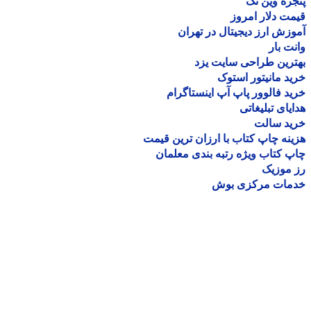
ره وین تک
ت دلار امروز
زش ارز دیجیتال در تهران
ت بار
رین طراحی سایت یزد
د مانیتور استوک
د فالوور پاپ آپ اینستاگرام
یای تبلیغاتی
ید سالت
نه چاپ کتاب با ارزان ترین قیمت
 کتاب ویژه رتبه بندی معلمان
موزیک
مات مرکزی بوش