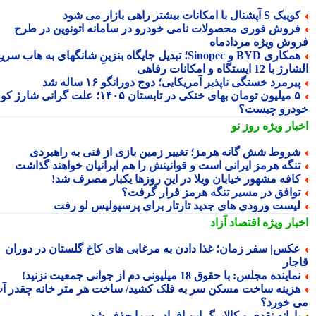
یک S آپشنال با امکانات بیشتر راهی بازار می شود
روش فوری محصولات نامی خودرو در سامانه اتونوین در طرح
وش ویژه مردادماه
همکاری BYD و Sinopec؛ تبدیل جایگاه بنزینِ شانگهای به هاب سریع
ا 12 ایستگاه و امکانات رفاهی
یرمرد خستگی ناپذیر آمریکایی؛ دوج دورانگو ۱۶ ساله شد
۵ میلیون تومان بهای خنکی در تابستان ۱۴۰۵؛ علت گرانی شارژ کولر
درو چیست؟
بار ویژه
روز نو
روط شش گانه هرمز؛ تغییر زمین بازی از فنی به راهبردی
نگه هرمز ایرانی است و قوانینش را هم ایرانیان خواهند گذاشت
افه مشهور خیابان ویلا در این روزها یکبار مصرف شد!
وافق در مسیر تنگه هرمز قرار گرفت؟
یست ورودی های جدید تارتار برای پرسپولیس لو رفت
بار ویژه
اقتصاد آزاد
کس| سفر زمان؛ غذا دادن به مرغابی های کاخ گلستان در دوران
جار
ماینده مجلس: با حقوق 18 میلیونی دم از جوانی جمعیت نزنید!
زینه ساخت مسکن سر به فلک کشید/ ساخت هر متر خانه چقدر آب
 خورد؟
ارانه نقدی و کالابرگ این افراد رسما حذف شد