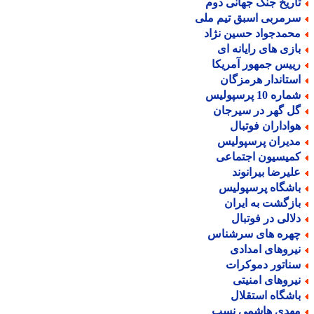
اریخ جنگ جهانی دوم
رمربی اسبق تیم ملی
حمدجواد حسین نژاد
ازی های رایانه ای
ییس جمهور آمریکا
ستاندار هرمزگان
اره 10 پرسپولیس
ل گهر در سیرجان
واداران فوتبال
دیران پرسپولیس
میسیون اجتماعی
لیرضا بیرانوند
اشگاه پرسپولیس
ازگشت به ایران
لالی در فوتبال
هره های سرشناس
یروهای امدادی
ناتور دموکرات
یروهای امنیتی
اشگاه استقلال
هدی هاشمی نسب