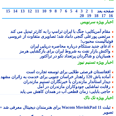
حه بعد
1
2
3
4
5
6
7
8
9
10
11
12
13
14
15
20
19
18
17
بار ویژه
سرنویس
قام آمریکایی: جنگ با ایران ترامپ را به کارتر تبدیل می کند
رتضی پورعلی گنجی داماد شد؛ تصاویری متفاوت از عروسی
تبالیست محبوب!
دعای جدید سنتکام درباره محاصره دریایی ایران
اکنش بازار نفت به شروط ایران برای بازگشایی هرمز
مبازیان و شاگردان پرتعداد نکو در تراکتور
بار ویژه
تسنیم نیوز
فغانستان فرصتی طلایی برای توسعه تجارت است
اده باش 120 راهدار خراسان جنوبی برای خدمت به زائران مشهد
یدار استاندار مازندران با خبرنگاران تسنیم مازندران
قابت تماشایی جودوکاران مازندران در آمل
اجی بابایی: زمان قطعی آب در همدان کاهش می یابد
بار ویژه
تک ناک
تبلت Wacom MovinkPad 11 برای هنرمندان دیجیتال معرفی شد +
ویر