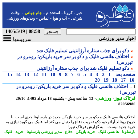
-
-
-
-
خبر
کرونا
استخدام
جام جهانی
اوقات
-
-
-
شرعی
آب و هوا
تماس
ویدئوهای ورزشی
08:58 | 1405/5/19
ار مدیر ورزشی
سرویسها
دکو برای جذب ستاره آرژانتینی تسلیم فلیک شد
اختلاف هانسی فلیک و دکو بر سر خرید بازیکن؛ رومرو در
یررس!
دکو تسلیم فلیک شد برای جذب ستاره آرژانتینی
حه بعد
1
2
3
4
5
6
7
8
9
10
11
12
13
14
15
20
19
18
17
اختلاف هانسی فلیک و دکو بر سر خرید بازیکن؛ رومرو در
ررس!
اک نیوز
-
ورزشی
-
12 ساعت پیش - یکشنبه 18 مرداد 1405، 20:10
82056
لاف هانسی فلیک و دکو بر سر خرید بازیکن جدید در بارسلونا جدی است. با
ج رونالد آرائوخو، دکو تقویت دفاع را دنبال می کند اما فلیک می گوید نیازی به
د جدید نیست. - به گزارش فرتاک نیوز؛ ...
سلونا
-
هانسی فلیک
-
خرید بازیکن
-
دفاع
-
مدیر ورزشی بارسلونا
-
خرید
-
فلیک