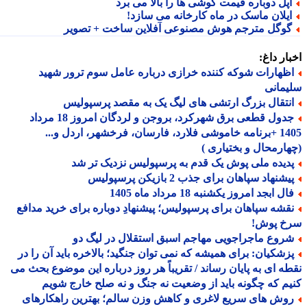
پل دوباره قیمت گوشی ها را بالا می برد
یلان ماسک در ماه کارخانه می سازد!
وگل مترجم هوش مصنوعی آفلاین ساخت + تصویر
ار داغ:
ظهارات شوکه کننده خرازی درباره عامل سوم ترور شهید
مانی
نتقال بزرگ ارتشی های لیگ یک به مقصد پرسپولیس
جدول قطعی برق شهرکرد، بروجن و لردگان امروز 18 مرداد
1405 +برنامه خاموشی فلارد، فارسان، فرخشهر، اردل و...
ارمحال و بختیاری )
دیده ملی پوش یک قدم به پرسپولیس نزدیک تر شد
شنهاد سپاهان برای جذب 2 بازیکن پرسپولیس
ل ابجد امروز یکشنبه 18 مرداد ماه 1405
قشه سپاهان برای پرسپولیس؛ پیشنهادِ دوباره برای خرید مدافع
خ پوش!
روع ماجراجویی مهاجم اسبق استقلال در لیگ دو
زشکیان: برای همیشه که نمی توان جنگید؛ بالاخره باید آن را در
ه ای به پایان رساند / تقریباً هر روز درباره این موضوع بحث می
م که چگونه باید از وضعیت نه جنگ و نه صلح خارج شویم
وش های سریع لاغری و کاهش وزن سالم؛ بهترین راهکارهای