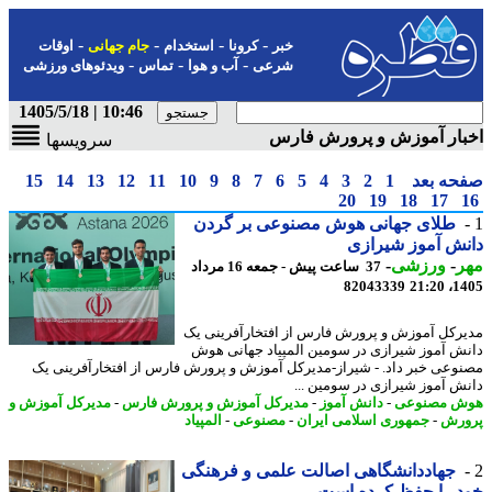
-
-
-
-
خبر
کرونا
استخدام
جام جهانی
اوقات
-
-
-
شرعی
آب و هوا
تماس
ویدئوهای ورزشی
10:46 | 1405/5/18
بار آموزش و پرورش فارس
سرویسها
حه بعد
1
2
3
4
5
6
7
8
9
10
11
12
13
14
15
20
19
18
17
طلای جهانی هوش مصنوعی بر گردن
ش آموز شیرازی
ر
-
ورزشی
-
37 ساعت پیش - جمعه 16 مرداد
82043339
1405
رکل آموزش و پرورش فارس از افتخارآفرینی یک
ش آموز شیرازی در سومین المپیاد جهانی هوش
وعی خبر داد. - شیراز-مدیرکل آموزش و پرورش فارس از افتخارآفرینی یک
ش آموز شیرازی در سومین ...
ش مصنوعی
-
دانش آموز
-
مدیرکل آموزش و پرورش فارس
-
مدیرکل آموزش و
رش
-
جمهوری اسلامی ایران
-
مصنوعی
-
المپیاد
جهاددانشگاهی اصالت علمی و فرهنگی
 را حفظ کرده است