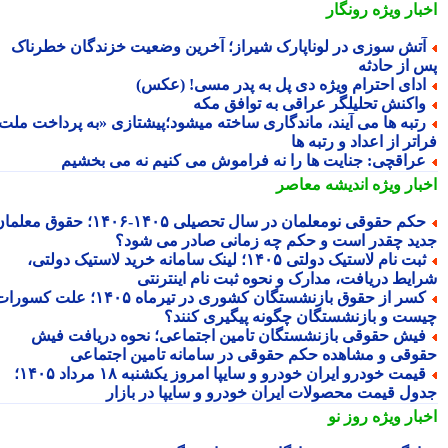
بار ویژه
رونگار
تش سوزی در لوناپارک شیراز؛ آخرین وضعیت خزندگان خطرناک
 از حادثه
دای احترام ویژه دی پل به پدر مسی! (عکس)
اکنش تحلیلگر عراقی به توافق مکه
تبه ها می آیند، ماندگاری ساخته میشود؛پیشتازی «به پرداخت ملت
تر از اعداد و رتبه ها
راقچی: جنایت ها را نه فراموش می کنیم نه می بخشیم
بار ویژه
اندیشه معاصر
حکم حقوقی نومعلمان در سال تحصیلی ۱۴۰۵-۱۴۰۶؛ حقوق معلمان
ید چقدر است و حکم چه زمانی صادر می شود؟
ثبت نام لاستیک دولتی ۱۴۰۵؛ لینک سامانه خرید لاستیک دولتی،
ایط دریافت، مدارک و نحوه ثبت نام اینترنتی
کسر از حقوق بازنشستگان کشوری در تیرماه ۱۴۰۵؛ علت کسورات
ست و بازنشستگان چگونه پیگیری کنند؟
یش حقوقی بازنشستگان تامین اجتماعی؛ نحوه دریافت فیش
وقی و مشاهده حکم حقوقی در سامانه تامین اجتماعی
قیمت خودرو ایران خودرو و سایپا امروز یکشنبه ۱۸ مرداد ۱۴۰۵؛
ول قیمت محصولات ایران خودرو و سایپا در بازار
بار ویژه
روز نو