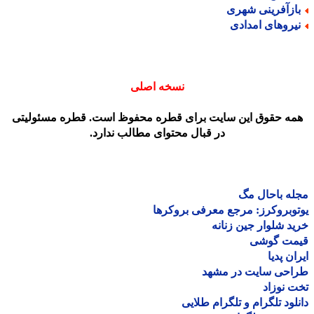
ازآفرینی شهری
یروهای امدادی
نسخه اصلی
مه حقوق این سایت برای قطره محفوظ است. قطره مسئولیتی
در قبال محتوای مطالب ندارد.
ه باحال مگ
وبروکرز: مرجع معرفی بروکرها
د شلوار جین زنانه
مت گوشی
ان پدیا
احی سایت در مشهد
 نوزاد
لود تلگرام و تلگرام طلایی