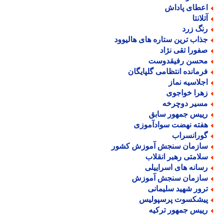
عطای پاداش
لانتا
نگ زرد
ذاب ترین ستاره های هالیوود
فورا تقی نژاد
حسن رفیقدوست
رمانده انتظامی گلپایگان
جلاسیه نماز
هرا خواجوی
سیر دوچرخه
ییس جمهور سابق
فته نهضت سوادآموزی
ورانسراب
ازمان سنجش آموزش کشور
لامتی رهبر انقلاب
سانه های اسراییلی
ازمان سنجش آموزش
رور شهید سلیمانی
یشکسوت پرسپولیس
ییس جمهور ترکیه