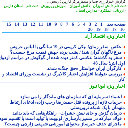
رش خبرگزاری صدا و سیما مرکز فارس ؛ رییس ...
 نام دانش آموزان
-
دانش آموزان
-
آموزش و پرورش
-
ثبت نام
-
استان فارس
زیابی عملکرد
-
مدارس استان
حه بعد
1
2
3
4
5
6
7
8
9
10
11
12
13
14
15
20
19
18
17
بار ویژه
اقتصاد آزاد
کس| سفر زمان؛ نیکی کریمی در 19 سالگی با لباس عروس
رغ ناگهان گران شد! / پشت پرده جهش قیمت مرغ چیست؟
فر به گذشته؛ عکسی کمتر دیده شده از گوگوش در مراسم ازدواج
ل اش؛ سال 46
ارگران ایران خواستار «حق جنگ» شدند
ررسی ضوابط افزایش اعتبار کالابرگ در نشست وزرای اقتصاد و
ر
بار ویژه
ایونا نیوز
عتماد؛ سرمایه ای که سازمان های ماندگار را می سازد
زییات تازه از پرونده قتل حمیدرضا رجب زاده/ ادعای ارتباط
همان با یک شبکه تروریستی
رمان گزش و جای نیش حشرات+ راهکارهایی که باید بدانید
ولاد مبارکه در مسیر بازسازی؛ اولویت با تولید است یا تقسیم سود؟
اجرای حذف خبرساز محتوای آموزشی شریفی زارچی چیست؟