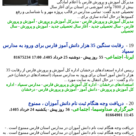
رکل آموزش و پرورش فارس با اعلام آمادگی
بیش از 7800 واحد آموزشی در استان برای آغاز سال
یلی جدید گفت: تمامی مدارس در قالب پروژه مهر و با شناسایی و رفع
ودها در حال آماده سازی برای ...
رکل آموزش و پرورش فارس
-
مدیرکل آموزش و پرورش
-
آموزش و پرورش
رس
-
سال تحصیلی جدید
-
آغاز سال تحصیلی جدید
-
آموزش و پرورش
-
سال
یلی
رقابت سنگین 35 هزار دانش آموز فارس برای ورود به مدارس
اد
ا
-
اجتماعی
-
55 روز پیش - دوشنبه 25 خرداد 1405، 17:00
81675234
رییس اداره استعدادهای درخشان اداره کل آموزش و پرورش فارس از رقابت 35
ر دانش آموز استان برای ورود به مدارس سمپاد (استعدادهای درخشان) خبر
و گفت: - در ﺣﺎل اﻧﺘﻘﺎل ﺑﻪ ﺳﺎﯾﺖ ﻣﻮرد ...
عدادهای درخشان
-
اداره کل آموزش و پرورش فارس
-
مدارس سمپاد
-
اداره
آموزش و پرورش
-
دانش آموز
-
آموزش و پرورش فارس
-
درخشان
دریافت وجه هنگام ثبت نام دانش آموزان ، ممنوع
رگزاری صداوسیما
-
اجتماعی
-
56 روز پیش - یکشنبه 24 خرداد 1405،
81664901
11
افت وجه هنگام ثبت نام دانش آموزان در مدارس استان فارس ممنوع است . -
افت وجه هنگام ثبت نام دانش آموزان در مدارس استان فارس ممنوع است . به