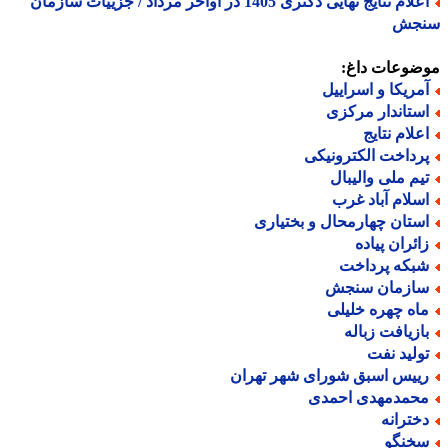
اعلام نتایج نهایی دکتری 1405 در اواخر مرداد / جزییات سازمان
جش
ضوعات داغ:
مریکا و اسراییل
ستاندار مرکزی
علام نتایج
رداخت الکترونیکی
یم ملی والیبال
سلام آباد غرب
ستان چهارمحال و بختیاری
ائران پیاده
بکه پرداخت
ازمان سنجش
اه چهره خلیلی
ازیافت زباله
ولید نفت
ییس اسبق شورای شهر تهران
حمدمهدی احمدی
خترانه
خنگو