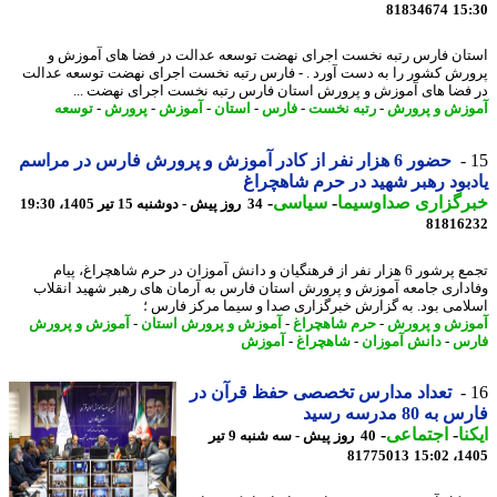
81834674
15
ان فارس رتبه نخست اجرای نهضت توسعه عدالت در فضا های آموزش و
رش کشور را به دست آورد . - فارس رتبه نخست اجرای نهضت توسعه عدالت
فضا های آموزش و پرورش استان فارس رتبه نخست اجرای نهضت ...
زش و پرورش
-
رتبه نخست
-
فارس
-
استان
-
آموزش
-
پرورش
-
توسعه
حضور 6 هزار نفر از کادر آموزش و پرورش فارس در مراسم
بود رهبر شهید در حرم شاهچراغ
رگزاری صداوسیما
-
سیاسی
-
34 روز پیش - دوشنبه 15 تیر 1405، 19:30
81816
تجمع پرشور 6 هزار نفر از فرهنگیان و دانش آموزان در حرم شاهچراغ، پیام
داری جامعه آموزش و پرورش استان فارس به آرمان های رهبر شهید انقلاب
امی بود. به گزارش خبرگزاری صدا و سیما مرکز فارس ؛
زش و پرورش
-
حرم شاهچراغ
-
آموزش و پرورش استان
-
آموزش و پرورش
رس
-
دانش آموزان
-
شاهچراغ
-
آموزش
تعداد مدارس تخصصی حفظ قرآن در
ه 80 مدرسه رسید
نا
-
اجتماعی
-
40 روز پیش - سه شنبه 9 تیر
81775013
1405