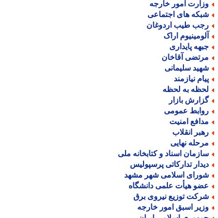
زارت امور خارجه
بکه های اجتماعی
جب طیب اردوغان
لومینیوم اراک
بهه پایداری
رتضی آقاخان
هید سلیمانی
یام نیازمند
حظه به لحظه
زارش بازار
وابط عمومی
دافع امنیت
هبر انقلاب
رحله نهایی
ازمان اسناد و کتابخانه ملی
یدار تدارکاتی پرسپولیس
ورای اسلامی شهر مشهد
ضو هیأت علمی دانشگاه
رکت توزیع نیروی برق
زیر اسبق امور خارجه
مهوری اسلامی ایران