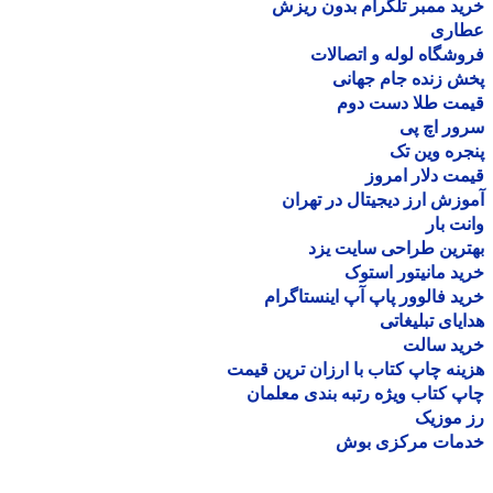
د ممبر تلگرام بدون ریزش
اری
شگاه لوله و اتصالات
 زنده جام جهانی
مت طلا دست دوم
ر اچ پی
ره وین تک
ت دلار امروز
زش ارز دیجیتال در تهران
ت بار
رین طراحی سایت یزد
د مانیتور استوک
د فالوور پاپ آپ اینستاگرام
یای تبلیغاتی
ید سالت
نه چاپ کتاب با ارزان ترین قیمت
 کتاب ویژه رتبه بندی معلمان
موزیک
مات مرکزی بوش