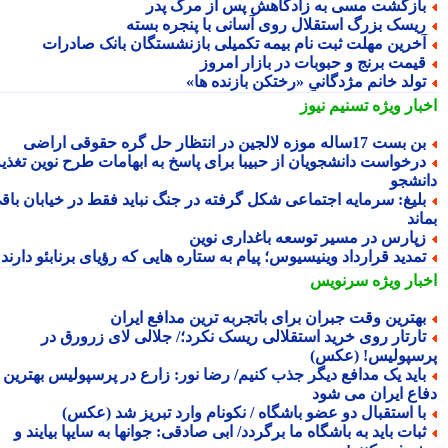
ازگشت مسی به زادگاهش پس از مرگ پدر
یسک بزرگ استقلال روی آسانی با پنجره بسته
خرین مهلت ثبت نام بیمه تکمیلی بازنشستگان بانک صادرات
یمت برنج و حبوبات در بازار امروز
ولد خانم مژدگانیِِ «رختکن بازنده ها»
بار ویژه
تسنیم نیوز
 بست 17ساله موزه لالجین در انتظار حل گره حقوقی اراضی
رخواست دانشجویان از حبیبا برای پاسخ به ابهامات طرح نوین تغذیه
نشجو
لیغ: سرمایه اجتماعی شکل گرفته در جنگ نباید فقط در خیابان باقی
ند
پارس در مسیر توسعه باغداری نوین
مدید قرارداد وینیسیوس؛ پیام به ستاره هایی که رؤیای برنابئو دارند
بار ویژه
سرنویس
هترین وقت جبران برای باتجربه ترین مدافع ایران
ارتار روی خرید استقلالی ریسک نکرد؛/ جلالی لای زرورق در
سپولیس! (عکس)
اید یک مدافع دیگر جذب کنیم/ رضا نور: زارع در پرسپولیس بهترین
اع ایران می شود
ا استقبال دو عضو باشگاه / نکونام وارد تبریز شد (عکس)
بات باید به باشگاه ما برگردد/ ابی صادقی: جوانها به سایپا بیایند و