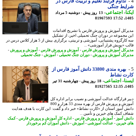
تداوم فرآیند تعلیم و تربیت فارس در
ایط جنگی
نا
-
اجتماعی
-
13 روز پیش - دوشنبه 5 مرداد
81967593
1405
رکل آموزش و پرورش فارس با تشریح اقدامات
 مجموعه در دوران جنگ تحمیلی اخیر، از تشکیل
سه کارگروه پشتیبانی، آموزشی و تربیتی، برگزاری بیش از 5 هزار کلاس درس در
ب «پویش قرار آموزشی» ...
رکل آموزش و پرورش فارس
-
آموزش و پرورش فارس
-
آموزش و پرورش
-
رکل آموزش و پرورش
-
دوران جنگ تحمیلی
-
آموزش
-
جنگ تحمیلی
بهره مندی 33800 دانش آموز فارس از
رت نشاط
نا
-
اجتماعی
-
18 روز پیش - چهارشنبه 31 تیر
81927565
1405
ر قرارگاه عدالت آموزشی و نصیب برابر اداره کل
آموزش و پرورش فارس از بهره مندی 33 هزار و 800
ش آموز استان از «کارت نشاط» خبر داد و گفت: این کارت با هدف هدایت
ف کمک های خیرین و تأمین ...
ش آموز
-
آموزش و پرورش فارس
-
اداره کل آموزش و پرورش فارس
-
کمک
 خیرین
-
عدالت آموزشی
-
آموزش
-
دانش آموزان کم برخوردار