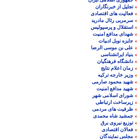
جلیل از خبرنگاران
عالیت های اقتصادی
رمربی رئال مادرید
ستقلال و پرسپولیس
هدای مدافع امنیت
ایزه نوبل ادبیات
لی بن موسی الرضا
نیاد ایرانشناسی
انشگاه فرهنگیان
مان اعلام نتایج
زیر خارجه ترکیه
هید محمود صارمی
هید مدافع امنیت
ورای اسلامی شهر
یرساخت ارتباطی
رفیت های مردمی
مشید شاه محمدی
وزیع نیروی برق
عالان اقتصادی
جلس نمایندگان