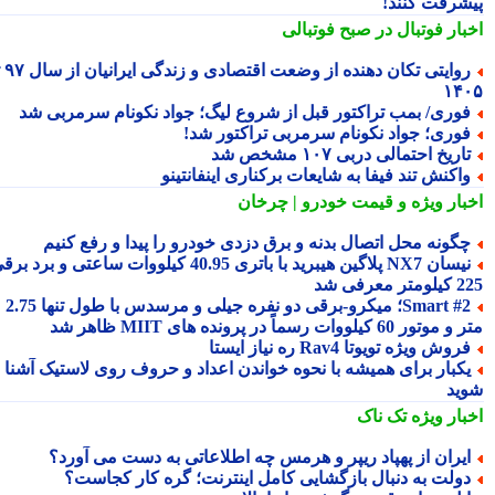
شرفت کنند!
بار فوتبال در صبح فوتبالی
روایتی تکان دهنده از وضعت اقتصادی و زندگی ایرانیان از سال ۹۷ تا
۱۴
وری/ بمب تراکتور قبل از شروع لیگ؛ جواد نکونام سرمربی شد
وری؛ جواد نکونام سرمربی تراکتور شد!
اریخ احتمالی دربی ۱۰۷ مشخص شد
اکنش تند فیفا به شایعات برکناری اینفانتینو
بار ویژه
و قیمت خودرو | چرخان
گونه محل اتصال بدنه و برق دزدی خودرو را پیدا و رفع کنیم
نیسان NX7 پلاگین هیبرید با باتری 40.95 کیلووات ساعتی و برد برقی
 معرفی شد
Smart #2؛ میکرو-برقی دو نفره جیلی و مرسدس با طول تنها 2.75
ور 60 کیلووات رسماً در پرونده های MIIT ظاهر شد
روش ویژه تویوتا Rav4 ره نیاز ایستا
کبار برای همیشه با نحوه خواندن اعداد و حروف روی لاستیک آشنا
ید
بار ویژه
تک ناک
یران از پهپاد ریپر و هرمس چه اطلاعاتی به دست می آورد؟
ولت به دنبال بازگشایی کامل اینترنت؛ گره کار کجاست؟