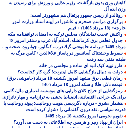
ش وزن بدون بازگشت، رژیم غذایی و ورزش برای رسیدن به
 ایده آل
ونالدو از رییس جمهور پرتغال هم مشهورتر است!
رگزاری مراسم «محرم و عاشورا در آیینه اسناد وزارت امور
18 مرداد 1405) + فیلم
اکنش عجیب نمایندگان مجلس ترکیه به امضای توافقنامه مکه
جدول قطعی برق کرمانشاه، اسلام آباد غرب و سنقر امروز 18
 گیلانغرب، کنگاور، جوانرود، صحنه و...
قوط وحشتناک آسانسور در پاساژ علاءالدین / کابین مرگ به
قه منفی سه رفت
رز تهیه کیک انبه ای ساده و مجلسی در خانه
ولت به دنبال بازگشایی کامل اینترنت؛ گره کار کجاست؟
ان قطعی برق مشهد امروز یکشنبه 18 مرداد (خاموشی برق)
مت دلار، طلا و سکه امروز 18 مرداد 1405
مزگشایی از حراج کلان دارایی های موسسه اعتباری ملل/ گامی
ی یک جراحی اقتصادی، انضباط بخشی به ترازنامه و مهار ناترازی
شدار «شرق» درباره دگردیسی هویت روحانیت؛ پیوند روحانیت با
ت سیاسی، نقد درون گفتمانی را دشوار کرده است
ویم نجومی امروز یکشنبه 18 مرداد 1405
یران از پهپاد ریپر و هرمس چه اطلاعاتی به دست می آورد؟