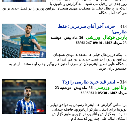
 جدی تر از قبل می شود. - به گزارش وانانیوز، با
که در پرتغال خیلی ها معتقدند مهدی همچنان پیراهن پورتو را در فصل جدید بر تن
ند اما باشگاه ...
3
حرف آخر آقای سرمربی؛ فقط
رمی!
س فوتبال
-
ورزشی
-
36 ماه پیش - دوشنبه
68961247
اینکه در پرتغال خیلی ها معتقدند مهدی همچنان
اهن پورتو را در فصل جدید بر تن می کند اما
گاه هایی نظیر اینترمیلان در سری آ هنوز هم پیگیر جذب او هستند. - اینتر به
جو برای خرید ...
3
اینتر قید خرید طارمی را زد؟
ا نیوز
-
ورزشی
-
36 ماه پیش - دوشنبه 23
1، 05:30
68959610
اساس گزارش ها، اینتر تا رسیدن به توافق نهایی با
نیا برای انتقال مارکو آرناتوویچ، فاصله چندانی
رد. - به گزارش وانانیوز، نراتزوری طبق گزارش
ای ایتالیا طی چند روز گذشته گام ...