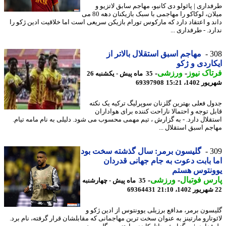
داری | پائولو دی کانیو، مهاجم سابق لاتزیو و
میلان، لوکاکو را مهاجمی با سبک بازیکنان دهه 80 می
د و اعتقاد دارد که مارکوس تورام بازیکن سریعی است اما خلاقیت ادین ژکو را
د. - طرفداری ...
3
مهاجم اسبق استقلال بالاتر از
اردی و ژکو
اک نیوز
-
ورزشی
-
35 ماه پیش - یکشنبه 26
1402، 15:21
69397908
ل فعلی بهترین گلزنان سوپرلیگ ترکیه یک نکته
ل توجه و احتمالا ناراحت کننده برای هواداران
قلال دارد. - به گزارش ، تیم مهمی محسوب می شود. دلیلی به نام مامه تیام.
جم اسبق استقلال ...
3
گلیسون برمر: سال گذشته سخت بود
 بابت دعوت به جام جهانی قدردان
ونتوس هستم
س فوتبال
-
ورزشی
-
35 ماه پیش - چهارشنبه
69364431
سون برمر، مدافع برزیلی یوونتوس از ادین ژکو و
وتارو مارتینز به عنوان سخت ترین مهاجمانی که مقابلشان قرار گرفته، نام برد.