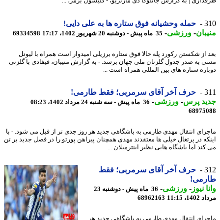
داری | به گزارش جانلوکا دی مارتزیو، - گلیسون برمر، ...
3
حمله وحشیانه فوق ستاره ها به علی دایی!
بان
-
ورزشی
-
35 ماه پیش - دوشنبه 20 شهریور 1402، 17:17
69334598
 از شکستن رکورد پله حالا فوق ستاره برزیلی امیدوار است همراه با لیونل
 به صدر جدول گلزنان ملی جهان برسد. - به گزارش منیبان، فیفادی با گلزنی
اره ستاره های بین المللی همراه است ...
3
حرف آخر آقای سرمربی؛ فقط طارمی!
ید پرس
-
ورزشی
-
36 ماه پیش - سه شنبه 24 مرداد 1402، 08:23
68975
رای انتقال مهدی طارمی به باشگاهی جدید هر روز جدی تر از قبل می شود. - با
که در پرتغال خیلی ها معتقدند مهدی همچنان پیراهن پورتو را در فصل جدید بر تن
ند اما باشگاه هایی نظیر اینترمیلان ...
3
حرف آخر آقای سرمربی؛ فقط
رمی!
ا نیوز
-
ورزشی
-
36 ماه پیش - دوشنبه 23
1، 11:15
68962163
رای انتقال مهدی طارمی به باشگاهی جدید هر