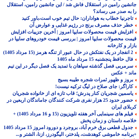
شین رامین در استقلال فاش شد / این جانشین رامین، استقلال
به صدر می رساند؟
اجرنیا خطاب به هواداران: حال تیم خوب است،باور کنید
طر حذف مصرف برنج در رژیم غذایی و عوارض آن
فزایش قیمت محصولات سایپا امروز | آخرین جزییات افزایش
ت محصولات سایپا امروز | بررسی قیمت خودروهای سایپا در
ار و کارخانه
ه هرمز (15 مرداد 1405)
ل حافظ پنجشنبه 15 مرداد ماه 1405
رمربی فصل گذشته سپاهان با تمدید یک فصل دیگر در این تیم
ند + عکس
روز و ظهور ثمرات شجره طیبه بسیج
اراگر: جای صلاح در لیگ ترکیه نیست!
اسمین شجریان کنار پدرش؛ قاب تازه ای از خانواده شجریان
حضور حدود 25 هزار نفری شرکت کنندگان جاماندگان اربعین در
لای ایران
فیلم های سینمایی آخر هفته تلویزیون (15 و 16 مرداد 1405) +
صه داستان و زمان پخش
جدول قطعی برق خرم آباد، بروجرد و دورود امروز 15 مرداد 1405
نامه خاموشی کوهدشت، پلدختر، الیگودرز، ازنا، الشتر و...