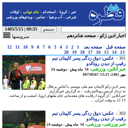
-
-
-
-
خبر
کرونا
استخدام
جام جهانی
اوقات
-
-
-
شرعی
آب و هوا
تماس
ویدئوهای ورزشی
09:35 | 1405/5/15
ار ادین ژکو - صفحه شانزدهم
سرویسها
حه قبل
صفحه بعد
1
2
3
4
5
6
7
8
9
10
11
12
20
19
18
17
16
15
14
3
عکس| ذوق زدگی پسر کاپیتان تیم
ب از دیدن رونالدو
 آنلاین
-
ورزشی
-
34 ماه پیش - دوشنبه 24
13:2
69758567
 ادین ژکو کاپیتان تیم ملی بوسنی با لباس پرتغال
دیدار کریس رونالدو رفت. - به گزارش خبرگزاری
خبرآنلاین ؛ از گروه J رقابت های مقدماتی جام ملتهای اروپا، امشب و از ساعت
 ایران، ...
3
عکس| ذوق زدگی پسر کاپیتان تیم
ب از دیدن رونالدو
ر ورزشی
-
ورزشی
-
34 ماه پیش - دوشنبه 24