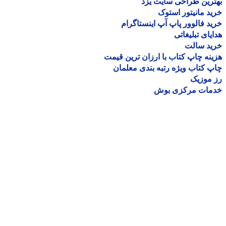
رین طراحی سایت یزد
د مانیتور استوک
د فالوور پاپ آپ اینستاگرام
یای تبلیغاتی
ید سالت
نه چاپ کتاب با ارزان ترین قیمت
 کتاب ویژه رتبه بندی معلمان
موزیک
مات مرکزی بوش