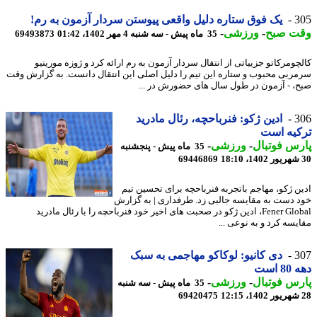
3
یک فوق ستاره دلیل واقعی پیوستن سردار آزمون به رم!
ت صبح
-
ورزشی
-
35 ماه پیش - سه شنبه 4 مهر 1402، 01:42
69493873
چومرکاتو جزییاتی از انتقال سردار آزمون به رم ارائه کرد و ژوزه مورینیو
ربی محبوب و ستاره این تیم را دلیل اصلی این انتقال دانست. به گزارش وقت
، - آزمون در طول سال های حضورش در ...
3
ادین ژکو: فنرباحچه، رئال مادرید
کیه است
س فوتبال
-
ورزشی
-
35 ماه پیش - پنجشنبه
69446869
ن ژکو، مهاجم باتجربه فنرباحچه برای تحسین تیم
 دست به مقایسه جالبی زد. طرفداری | به گزارش
Fener Global، ادین ژکو در صحبت های اخیر خود فنرباحچه را با رئال مادرید
یسه کرد و به نوعی ...
3
دی کانیو: لوکاکو مهاجمی به سبک
 است
س فوتبال
-
ورزشی
-
35 ماه پیش - سه شنبه
69420475