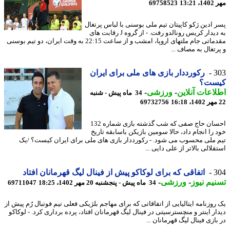
13:2
69758523
 ادین ژکو کاپیتان تیم ملی بوسنی با لباس پرتغال
به دیدار کریس رونالدو رفت. - از گروه J رقابت های
مقدماتی جام ملتهای اروپا، امشب و از ساعت 22:15 به وقت ایران، دو تیم بوسنی
رتغال به مصاف ...
3
رکورددار بازی های ملی برای ایران
ست؟
اعات آنلاین
-
ورزشی
-
34 ماه پیش - شنبه
69732756
احسان حاج صفی که شب گذشته بازی شماره 132
 را انجام داد، حالا سومین بازیکن باسابقه تاریخ
 ملی محسوب می شود. - رکورددار بازی های ملی برای ایران کیست؟ /یک
لالی بالاتر از علی دایی ...
3
اتفاقی که برای لوکاکو پیش از فینال لیگ قهرمانان افتاد
یم نیوز
-
ورزشی
-
34 ماه پیش - پنجشنبه 20 مهر 1402، 18:25
69711047
روزنامه ایتالیایی از اتفاقاتی که برای مهاجم بلژیکی فعلی تیم فوتبال رُم پیش از
ار اینتر و منچسترسیتی در فینال لیگ قهرمانان افتاد، پرده برداری کرد. - لوکاکو
ازی فینال لیگ قهرمانان ...