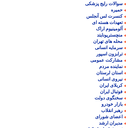
والات رایج پزشکی
میره
نسرت لس آنجلس
عهدات هسته ای
لومینیوم اراک
نچستریونایتد
حله های تهران
رمایه انسانی
رابزون اسپور
شارکت عمومی
ماینده مردم
ستان لرستان
یروی انسانی
ربلای ایران
وتبال ایران
خنگوی دولت
ازار خودرو
هبر انقلاب
عضای شورای
دیران ارشد