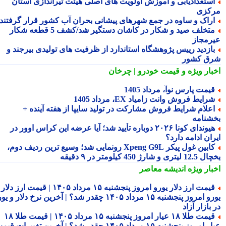
ستعدادیابی و آموزش اولویت های اصلی هیئت تیراندازی استان
کزی
راک و ساوه در جمع شهرهای پیشانی بحران آب کشور قرار گرفتند
متخلف صید و شکار در کاشان دستگیر شد/کشف 5 قطعه شکار
رمجاز
ازدید رییس پژوهشگاه استاندارد از ظرفیت های تولیدی بیرجند و
ق کشور
بار ویژه
و قیمت خودرو | چرخان
یمت پارس نوآ، مرداد 1405
رایط فروش وانت زامیاد EX، مرداد 1405
علام شرایط فروش مشارکت در تولید سایپا از هفته آینده +
شنامه
هیوندای کونا ۲۰۲۶ دوباره تأیید شد؛ آیا عرضه این کراس اوور در
ان ادامه دارد؟
کابین غول پیکر Xpeng G9L رونمایی شد؛ وسیع ترین ردیف دوم،
ری و شارژ 450 کیلومتر در ۹ دقیقه
بار ویژه
اندیشه معاصر
قیمت ارز دلار یورو امروز پنجشنبه ۱۵ مرداد ۱۴۰۵ | قیمت ارز دلار
یورو امروز پنجشنبه ۱۵ مرداد ۱۴۰۵ چقدر شد؟ | آخرین نرخ دلار و یورو
بازار آزاد
قیمت طلا ۱۸ عیار امروز پنجشنبه ۱۵ مرداد ۱۴۰۵ | قیمت طلا ۱۸
عیار امروز پنجشنبه ۱۵ مرداد ۱۴۰۵ چقدر شد؟ | آخرین تغییرات قیمت