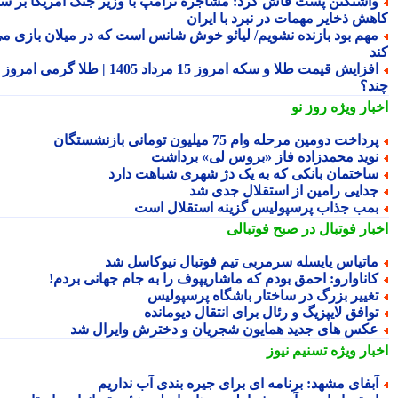
اشنگتن پست فاش کرد: مشاجره ترامپ با وزیر جنگ آمریکا بر سر
هش ذخایر مهمات در نبرد با ایران
هم بود بازنده نشویم/ لیائو خوش شانس است که در میلان بازی می
د
افزایش قیمت طلا و سکه امروز 15 مرداد 1405 | طلا گرمی امروز
د؟
بار ویژه
روز نو
رداخت دومین مرحله وام 75 میلیون تومانی بازنشستگان
وید محمدزاده فاز «بروس لی» برداشت
اختمان بانکی که به یک دژ شهری شباهت دارد
دایی رامین از استقلال جدی شد
مب جذاب پرسپولیس گزینه استقلال است
بار فوتبال در صبح فوتبالی
اتیاس یایسله سرمربی تیم فوتبال نیوکاسل شد
اناوارو: احمق بودم که ماشاریپوف را به جام جهانی بردم!
غییر بزرگ در ساختار باشگاه پرسپولیس
وافق لایپزیگ و رئال برای انتقال دیومانده
کس های جدید همایون شجریان و دخترش وایرال شد
بار ویژه
تسنیم نیوز
بفای مشهد: برنامه ای برای جیره بندی آب نداریم