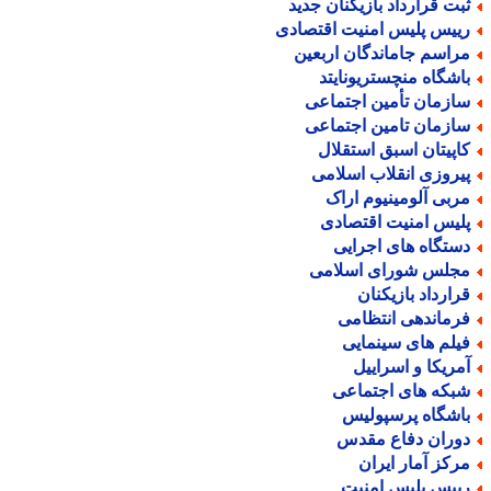
بت قرارداد بازیکنان جدید
ییس پلیس امنیت اقتصادی
راسم جاماندگان اربعین
اشگاه منچستریونایتد
ازمان تأمین اجتماعی
ازمان تامین اجتماعی
اپیتان اسبق استقلال
یروزی انقلاب اسلامی
ربی آلومینیوم اراک
لیس امنیت اقتصادی
ستگاه های اجرایی
جلس شورای اسلامی
رارداد بازیکنان
رماندهی انتظامی
یلم های سینمایی
مریکا و اسراییل
بکه های اجتماعی
اشگاه پرسپولیس
وران دفاع مقدس
رکز آمار ایران
ییس پلیس امنیت