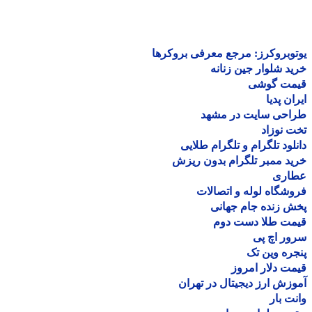
وبروکرز: مرجع معرفی بروکرها
د شلوار جین زنانه
مت گوشی
ان پدیا
احی سایت در مشهد
 نوزاد
لود تلگرام و تلگرام طلایی
د ممبر تلگرام بدون ریزش
اری
شگاه لوله و اتصالات
 زنده جام جهانی
مت طلا دست دوم
ر اچ پی
ره وین تک
ت دلار امروز
زش ارز دیجیتال در تهران
ت بار