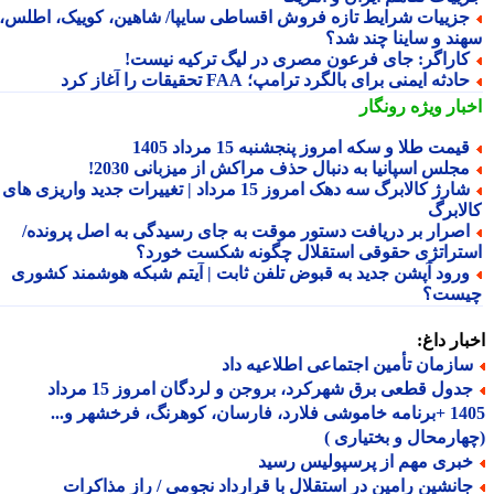
زییات شرایط تازه فروش اقساطی سایپا/ شاهین، کوییک، اطلس،
ند و ساینا چند شد؟
اراگر: جای فرعون مصری در لیگ ترکیه نیست!
ادثه ایمنی برای بالگرد ترامپ؛ FAA تحقیقات را آغاز کرد
بار ویژه
رونگار
یمت طلا و سکه امروز پنجشنبه 15 مرداد 1405
جلس اسپانیا به دنبال حذف مراکش از میزبانی 2030!
شارژ کالابرگ سه دهک امروز 15 مرداد | تغییرات جدید واریزی های
لابرگ
صرار بر دریافت دستور موقت به جای رسیدگی به اصل پرونده/
تراتژی حقوقی استقلال چگونه شکست خورد؟
رود آپشن جدید به قبوض تلفن ثابت | آیتم شبکه هوشمند کشوری
ست؟
ار داغ:
ازمان تأمین اجتماعی اطلاعیه داد
جدول قطعی برق شهرکرد، بروجن و لردگان امروز 15 مرداد
1405 +برنامه خاموشی فلارد، فارسان، کوهرنگ، فرخشهر و...
ارمحال و بختیاری )
بری مهم از پرسپولیس رسید
انشین رامین در استقلال با قرارداد نجومی / راز مذاکرات