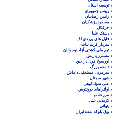
وسعه استان
ییس جمهوری
امین رضاییان
سعود پزشکیان
رفکل
شتک علیا
ایل های پی دی اف
ردار کریم بیات
یم ملی کشتی آزاد نوجوانان
سترز پاریس
ورسولا فون در لاین
امغه بزرگ
رمربی مستعفی داماش
هر سمنان
لی سوادکوهی
ولتراهای یوونتوس
زرعه نو
ربلایی علی
نهانی
ول بلوکه شده ایران