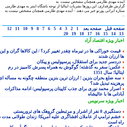
ده مهدی طارمی همچنان مشخص نیست. به
رش طرفداری، این روزها نشریات ایتالیا از توجه باشگاه اینتر به مهدی طارمی
ره ایرانی پورتو خبر می دهند. - آینده مهدی طارمی همچنان مشخص نیست.به
حه قبل
صفحه بعد
1
2
3
4
5
6
7
8
9
10
11
12
20
19
18
17
16
15
14
بار ویژه
اقتصاد آزاد
یمت خوراکی ها در تیرماه چقدر تغییر کرد؟ / این کالاها گران و این
 ارزان شدند
ردسر جدید برای استقلال، پرسپولیس و پیکان
کس| سفر به گذشته؛ گوگوش به همراه پسرش کامبیز در رم
الیا؛ سال 1351
ه ضلع بحران بنزین ؛ ارزان ترین بنزین منطقه چگونه به مسأله ای
هزینه تبدیل شد؟
صرار محمد نوری برای جذب کاپیتان پرسپولیس/ ادامه مذاکرات
دانی ها با عالیشاه
بار ویژه
سرنویس
تگیری 8 نفر از اشرار و مرتبطین گروهک های تروریستی
شم ترامپ از عاملان افشاگری علیه آمریکا/ زندان طولانی مدت در
ه است