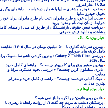
ار امروز
ضعیت خودرو مشتری سایپا با شماره درخواست | راهنمای پیگیری
ویل خودرو سایپا
ایت ایران خودرو طرح مادران | ثبت نام طرح مادران ایران خودرو،
ایط، زمان ثبت نام و نحوه ورود
ریافت فیش حقوقی بازنشستگان از طریق کد ملی | راهنمای کامل
اهده و دانلود فیش حقوقی
بار ویژه
تک ناک
بهترین سرمایه گذاری با ۵۰۰ میلیون تومان در سال ۱۴۰۵؛ مقایسه
مل گزینه های سودآور
بررسی Galaxy Z Fold8 Ultra ؛ بهترین گوشی تاشو سامسونگ برای
2026
هترین موتور برق برای کامپیوتر چیست؟ + راهنمای کامل خرید
اتری سیلیکون کربن چیست؟ + بررسی نحوه عملکرد، مزایا و
ایب
ینک آفتابی هوشمند چیست؟ + راهنمای کامل خرید و معرفی
ترین مدل ها
بار ویژه
ایونا نیوز
انون روی قانون؛ چرا گره ها باز نمی شود؟
زشکیان دیشب به مردم چه گفت؟/ از روایت رابطه با رهبری تا
ییات تفاهم ایران و آمریکا