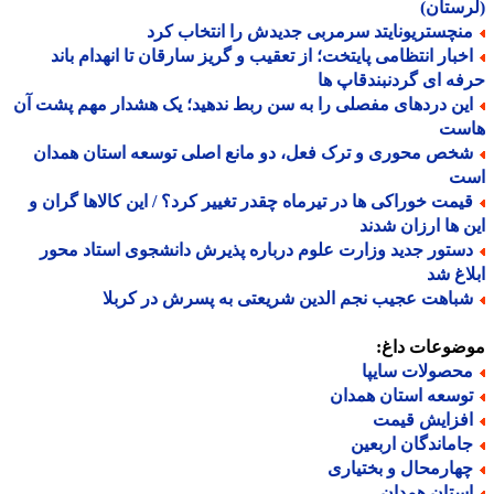
ستان)
نچستریونایتد سرمربی جدیدش را انتخاب کرد
خبار انتظامی پایتخت؛ از تعقیب و گریز سارقان تا انهدام باند
ه ای گردنبندقاپ ها
ین دردهای مفصلی را به سن ربط ندهید؛ یک هشدار مهم پشت آن
ست
خص محوری و ترک فعل، دو مانع اصلی توسعه استان همدان
ت
یمت خوراکی ها در تیرماه چقدر تغییر کرد؟ / این کالاها گران و
 ها ارزان شدند
ستور جدید وزارت علوم درباره پذیرش دانشجوی استاد محور
اغ شد
باهت عجیب نجم الدین شریعتی به پسرش در کربلا
ضوعات داغ:
حصولات سایپا
وسعه استان همدان
فزایش قیمت
اماندگان اربعین
هارمحال و بختیاری
ستان همدان