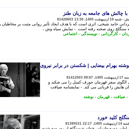
ا چالش های جامعه به زبان طنز
81426603
انی حامد شیخی، اثری است که با هدف ایجاد تأثیر روانی مثبت بر مخاطبان و 
نه سنگلج روی صحنه رفته است. - نمایش سیاه وش ،
دان
-
کارگردانی
-
نویسندگی
-
اجتماعی
وشته بهرام بیضایی | شکستن در برابر نیروی
81412503
ی الگوی سفر قهرمان جوزف کمبل را می شکند و
ن هایش را قربانی می کند. - نمایشنامه ضیافت
-
ضیافت
-
قهرمان
-
نوشته
نگلج کلید خورد
81395531
 اولین دوره «ایرانی خوانی» سنگلج از روز سه شنبه