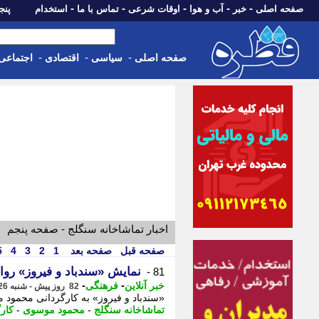
-
-
-
-
-
صفحه اصلی
خبر
آب و هوا
اوقات شرعی
تماس با ما
استخدام
پنجشنبه، 15 م
-
-
-
صفحه اصلی
سیاسی
اقتصادی
اجتماعی
اخبار تماشاخانه سنگلج - صفحه پنجم
صفحه قبل
صفحه بعد
1
2
3
4
5
نمایش «سندباد و فیروز» روا
81 -
-
-
خبر آنلاین
فرهنگی
82 روز پیش - شنبه 26 اردیبهشت 1405، 13:45
«سندباد و فیروز» به کارگردانی محمود 
تماشاخانه سنگلج
-
محمود موسوی
-
کار