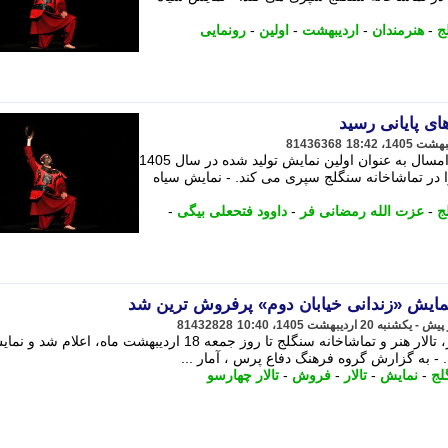
ج
-
هنرمندان
-
اردیبهشت
-
اولین
-
رونمایی
ی پایانی رسید
81436368
نمایش « سیاه وش » که یکم اردیبهشت امسال به عنوان اولین نمایش تولید شده در سال 1405
را در تماشاخانه سنگلج سپری می کند. - نمایش سیاه
ج
-
عزت الله رمضانی فر
-
داوود فتحعلی بیگی
-
نمایش «زندانی خیابان دوم» پرفروش ترین شد
81432828
آمار فروش و مخاطب مجموعه تئاترشهر، تالار هنر و تماشاخانه سنگلج تا روز جمعه 18 اردیبهشت ماه، اعلام شد 
- به گزارش گروه فرهنگ دفاع پرس ، آمار ...
لج
-
نمایش
-
تالار
-
فروش
-
تالار چهارسو