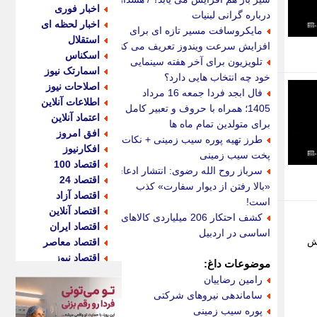
اخبار فوری
درباره گرانی لبنیات
اخبار لحظه ای
مایکروسافت مسیر تازه ای برای
استقلال
افزایش سرعت ویندوز تعریف می کند
اسکناس
تلویزیون برای آخر هفته سینمایی
اسمارتک نیوز
خود چه انتخاب هایی دارد؟
اصلاحات نیوز
فال ابجد فردا جمعه 16 مرداد
اطلاعات آنلاین
1405؛ همراه با حروف و تعبیر کامل
اعتماد آنلاین
برای متولدین تمام ماه ها
افق امروز
طرز تهیه پوره سیب زمینی + نکات
افکارنیوز
پخت سیب زمینی
اقتصاد 100
سرباز روح الله رضوی: انتشار ادعای
اقتصاد 24
«بالا رفتن از دیوار سفارت» کذب
اقتصاد آزاد
است!
اقتصاد آنلاین
کشف احتکار 206 میلیاردی کالاهای
اقتصاد ایران
اساسی در اردبیل
و نمایش
اقتصاد معاصر
اقتصاد نیوز
موضوعات داغ:
اکو ایران
رامین رضاییان
اکوفارس
ساماندهی نیروهای شرکتی
اکونگار
پوره سیب زمینی