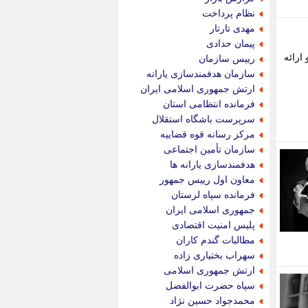
پویه آنلاین
نظام پرداخت
پیام نفت
مهدی تارتار
تابناک
پیمان حدادی
تازه نیوز
ارائه
رییس سازمان
تبیان
سازمان هدفمندسازی یارانه
تجارت نیوز
ارتش جمهوری اسلامی ایران
تحریریه
فرمانده انتظامی استان
ترابر نیوز
سرپرست باشگاه استقلال
ترفندباز
مرکز رسانه قوه قضاییه
تریبون اقتصاد
سازمان تأمین اجتماعی
تسنیم نیوز
هدفمندسازی یارانه ها
تک ناک
معاون اول رییس جمهور
تکراتو
فرمانده سپاه لرستان
توریسم آنلاین
جمهوری اسلامی ایران
تولید نیوز
پلیس امنیت اقتصادی
تیتر فوری
مطالبات گندم کاران
تیکنا
سهراب بختیاری زاده
جاب ویژن
ارتش جمهوری اسلامی
جار نیوز
سپاه حضرت ابوالفضل
جالبتر
محمدجواد حسین نژاد