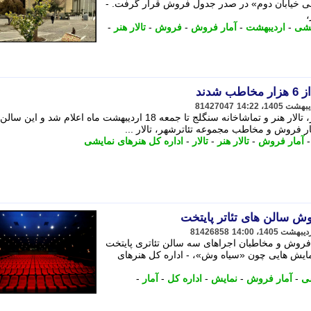
نی خیابان دوم» در صدر جدول فروش قرار گرفت. -
،
یشی
-
اردیبهشت
-
آمار فروش
-
فروش
-
تالار هنر
-
81427047
آمار فروش و مخاطب مجموعه تئاترشهر، تالار هنر و تماشاخانه سنگلج تا جمعه 18 اردیبهشت ماه اعلام شد و این 
آمار فروش
-
تالار هنر
-
تالار
-
اداره کل هنرهای نمایشی
روش سالن های تئاتر پایتخت
81426858
ر فروش و مخاطبان اجراهای سه سالن تئاتری پایتخت
مایش هایی چون «سیاه وش»، - اداره کل هنرهای
شی
-
آمار فروش
-
نمایش
-
اداره کل
-
آمار
-