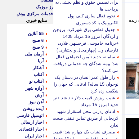
معلمان
برای تضمین حقوق و نظم بخشی به
رز موزیک
پرداخت ها
خدمات مرکزی بوش
نحوه فعال سازی کیف پول
نوشته زنده
منابع خبری
الکترونیک با کد دستوری
جدول قطعی برق شهرکرد، بروجن
55 آنلاین
و لردگان امروز 15 مرداد 1405
6 صبح
+برنامه خاموشی فرخشهر، فلارد،
9 صبح
فارسان و... (چهارمحال و بختیاری )
آرمان ملی
سامانه جدید تأمین اجتماعی فعال
آریا
شد؛ بیمه شدگان چه خدماتی دریافت
آشکار
می کنند؟
آفتاب
راز طول عمر انسان در دستان یک
آفتاب نو
نوجوان 15 ساله؟ ادعایی که جهان را
آوازه شهر
شگفت زده کرد
آوش
شیب ریزش قیمت دلار تند شد +نرخ
آهن نیوز
جدید امروز 15 مرداد
آینده روشن
ادعای ردزنی محل استقرار شهید
اتومبیل فارسی
لاریجانی از طریق تماس تلفنی صحت
اخبار ارسالی
ندارد
اخبار اقتصادی
مصرف لبنیات یک چهارم شد؛ قیمت
اخبار ایران
شیر باز هم افزایش می یابد؟ / هشدار