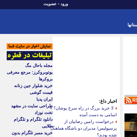
-
ورود
عضویت
تانها
مجله باحال مگ
یوتوبروکرز: مرجع معرفی
بروکرها
خرید شلوار جین زنانه
قیمت گوشی
ایران پدیا
اخبار داغ:
طراحی سایت در مشهد
3 خرید بزرگ در راه سرخ پوشان؟ +
تخت نوزاد
اسامی به دست آمده
دانلود تلگرام و تلگرام
درخواست رامین رضاییان از
طلایی
پرسپولیس/ مدیران دو باشگاه هماهنگ
خرید ممبر تلگرام بدون
شده بودند؟