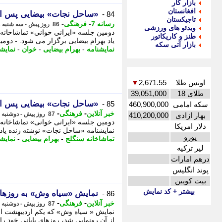
بازار کار
افغانستان
«ساحل نجات» بیضایی پس از 57 سال در سنگلج زنده می 
84 -
تاجیکستان
-
-
رسانه 7
فرهنگی
86 روز پیش - سه شنبه 22 اردیبهشت 1405، 09:41
ویدئو های ورزشی
طنز و کاریکاتور
یاد بهرام بیضایی برگزار می شود. - دومی
بازار آتی سکه
نمایشنامه
-
بهرام بیضایی
-
خوان
-
نمایش
اونس طلا
2,671.55
▼
طلای 18
39,051,000
«ساحل نجات» بیضایی پس از 57 سال در سنگلج زنده می 
85 -
سکه امامی
460,900,000
-
-
خبر آنلاین
فرهنگی
87 روز پیش - دوشنبه 21 اردیبهشت 1405، 21:00
بهار ازادی
410,200,000
دلار امریکا
نمایشنامه «ساحل نجات» نوشته زنده یاد 
یورو
تماشاخانه سنگلج
-
بهرام بیضایی
-
نمایش
لیر ترکیه
درهم امارات
پوند انگلیس
بیت کویین
بیشتر + کد نمایش
نمایش «سیاه وش» به روزهای
86 -
-
-
خبر آنلاین
فرهنگی
87 روز پیش - دوشنبه 21 اردیبهشت 1405، 17:30
از آن رونمایی شد، روزهای پایانی خود ر