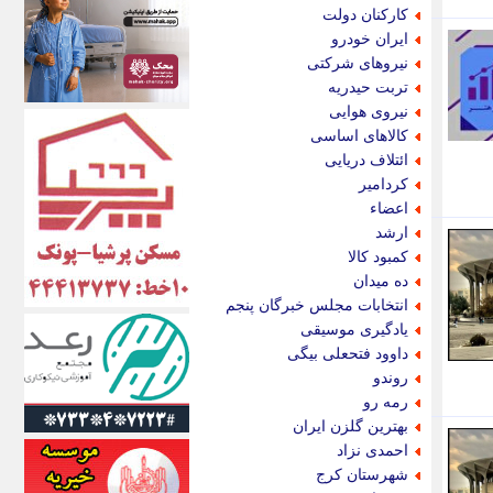
اکونیوز
کارکنان دولت
الف
ایران خودرو
انتشار آنلاین
نیروهای شرکتی
اندیشه قرن
تربت حیدریه
اندیشه معاصر
نیروی هوایی
اندیشه ها
کالاهای اساسی
انرژی پرس
ائتلاف دریایی
ای استخدام
کردامیر
ایتنا
اعضاء
ایراف
ارشد
ایران آرت
کمبود کالا
ایران آنلاین
ده میدان
ایران زندگی
انتخابات مجلس خبرگان پنجم
ایران فوری
یادگیری موسیقی
ایرانی روز
داوود فتحعلی بیگی
ایرانیتال
روندو
ایرنا
رمه رو
ایسکانیوز
بهترین گلزن ایران
ایسنا
احمدی نزاد
ایکنا
شهرستان کرج
ایلنا