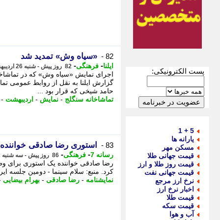
«سیاه وش» تمدید شد
82 -
-
-
ایلنا
فرهنگی
82 روز پیش - شنبه 26 اردیبهشت 1405، 13:00
پست الکترونیکی:
گزارش ایلنا به نقل از روابط عمومی تم
حامد شیخی که قرار بود ...
تماشاخانه سنگلج
-
نمایش
-
اردیبهشت
-
5 + 1
یارانه ها
استوری رضا صادقی خواننده
83 -
مسکن مهر
-
-
رسانه 7
فرهنگی
قیمت جهانی طلا
86 روز پیش - سه شنبه 22 اردیبهشت 1405، 10:31
رضا صادقی خواننده یک استوری برای وط
قیمت روز طلا و ارز
کرد. منبع: سلام سینما - دومین جلسه ایر
قیمت جهانی نفت
نمایشنامه
-
رضا صادقی
-
بهرام بیضایی
-
نرخ ارز مرجع
اخبار نرخ ارز
قیمت طلا
قیمت سکه
آب و هوا