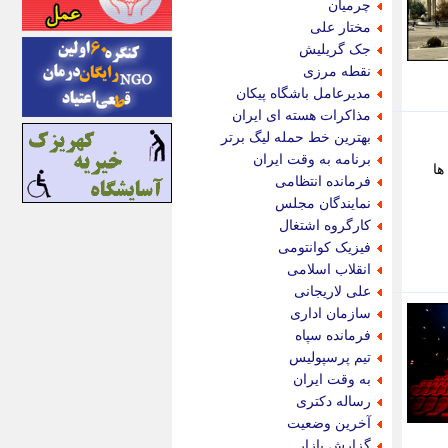
چرمیان
اینتیتر
مختار علی
ایونا نیوز
جک گریلیش
بازتاب آنلاین
نقطه مرزی
باشگاه خبرنگاران
مدیرعامل باشگاه پیکان
باغستان نیوز
مذاکرات هسته ای ایران
بامبوک
بهترین خط حمله لیگ برتر
ببین و بخون
برنامه به وقت ایران
سالن ها
بدینسان
فرمانده انتظامی
بنکر
نمایندگان مجلس
بیت ران
کارگروه اشتغال
پارس فوتبال
فیزیک کوانتومی
پارسینه
انقلاب اسلامی
پارسینه پلاس
علی لاریجانی
پاز آنلاین
سازمان اداری
پاس گل
فرمانده سپاه
پانا
تیم پرسپولیس
پرتو نیوز
به وقت ایران
پرسون
رساله دکتری
پنجره نیوز
آخرین وضعیت
پویامگ
گزارش بازار