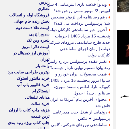
ریزش
ویدیو| خلاصه بازی اینترمیامی 4 سن
عطاری
لوییس 2/ موتور مسی روشن شد!
فروشگاه لوله و اتصالات
رقم رضایتنامه این لژیونر مشخص
پخش زنده جام جهانی
شد؛ پرسپولیس پرداخت می کند؟!
قیمت طلا دست دوم
آخرین خبر ساماندهی کارکنان دولت
سرور اچ پی
پنجشنبه 15 مرداد 1405 | جزییات
پنجره وین تک
جدید طرح ساماندهی نیروهای شرکتی
قیمت دلار امروز
دولت | زمان اجرای ساماندهی
آموزش ارز دیجیتال در
کارکنان دولت
تهران
تغییر عقیده پرسپولیس درباره رامین
وانت بار
رضاییان؛ تصمیم نهایی تارتار چیست؟
بهترین طراحی سایت یزد
قیمت محصولات ایران خودرو و
خرید مانیتور استوک
سایپا امروز پنجشنبه 15 مرداد 1405:
خرید فالوور پاپ آپ
کوییک، تارا، اطلس، سمند سورن،
اینستاگرام
ساینا و... چند؟ +جدول
نتشر
هدایای تبلیغاتی
محتوای آخرین پیام آمریکا به ایران
خرید سالت
فاش شد
هزینه چاپ کتاب با ارزان
رونمایی از شغل جدید مدیرعامل
ترین قیمت
پرسپولیس + عکس
چاپ کتاب ویژه رتبه بندی
ساماندهی نیروهای شرکتی، گامی