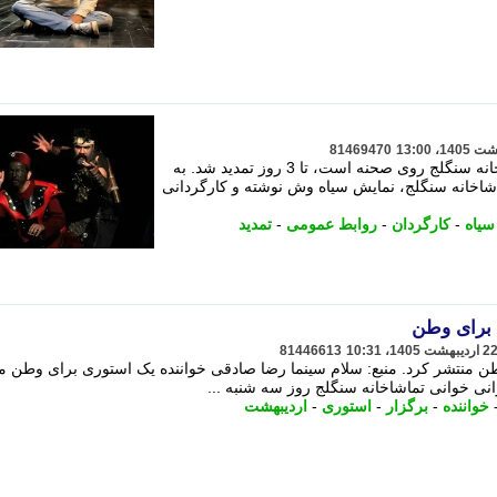
81469470
اجرای نمایش «سیاه وش» که در تماشاخانه سنگلج روی صحنه است، تا 3 روز تمدید شد. به
اشاخانه سنگلج، نمایش سیاه وش نوشته و کارگردانی
سیاه
-
کارگردان
-
روابط عمومی
-
تمدید
 برای وطن
81446613
ن منتشر کرد. منبع: سلام سینما رضا صادقی خواننده یک استوری برای وطن م
انی خوانی تماشاخانه سنگلج روز سه شنبه ...
خواننده
-
برگزار
-
استوری
-
اردیبهشت