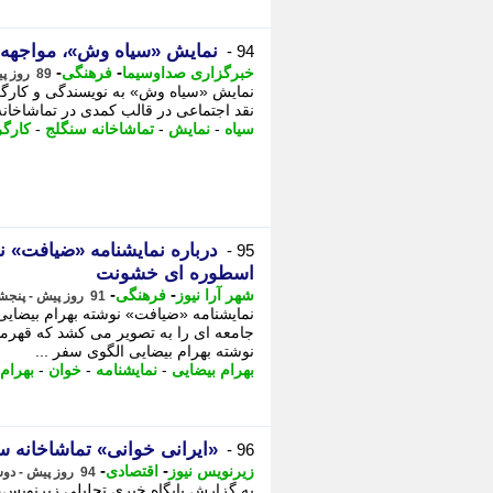
نمایش «سیاه وش»، مواجهه ب
94 -
-
-
خبرگزاری صداوسیما
فرهنگی
89 روز پیش - شنبه 19 اردیبهشت 1405، 13:30
نمایش «سیاه وش» به نویسندگی و کارگرد
نقد اجتماعی در قالب کمدی در تماشاخا
سیاه
-
نمایش
-
تماشاخانه سنگلج
-
کارگر
درباره نمایشنامه «ضیافت» ن
95 -
اسطوره ای خشونت
-
-
شهر آرا نیوز
فرهنگی
91 روز پیش - پنجشنبه 17 اردیبهشت 1405، 09:07
نمایشنامه «ضیافت» نوشته بهرام بیضای
جامعه ای را به تصویر می کشد که قهرما
نوشته بهرام بیضایی الگوی سفر ...
بهرام بیضایی
-
نمایشنامه
-
خوان
-
بهرام
«ایرانی خوانی» تماشاخانه س
96 -
-
-
زیرنویس نیوز
اقتصادی
94 روز پیش - دوشنبه 14 اردیبهشت 1405، 22:17
به گزارش پایگاه خبری تحلیلی زیرنویس،