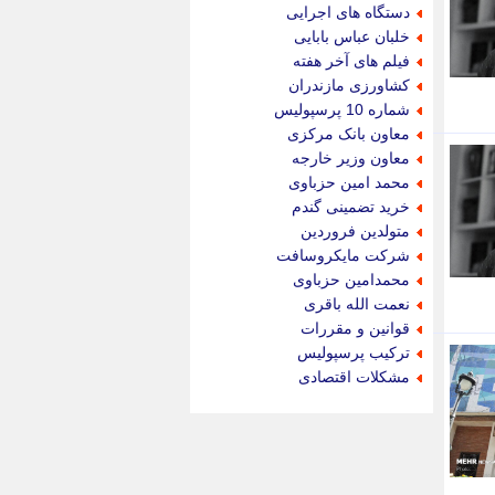
جام جم
دستگاه های اجرایی
جدید پرس
خلبان عباس بابایی
جماران
فیلم های آخر هفته
جوان ایرانی
کشاورزی مازندران
جهان مانا
شماره 10 پرسپولیس
جهان نگر
معاون بانک مرکزی
جهان نیوز
معاون وزیر خارجه
چطور
محمد امین حزباوی
چمپیونات
خرید تضمینی گندم
چمدون
متولدین فروردین
چه خبر
شرکت مایکروسافت
حادثه 24
محمدامین حزباوی
حرف تو
نعمت الله باقری
حوادث پلاس
قوانین و مقررات
حوزه نیوز
ترکیب پرسپولیس
خبر آنلاین
مشکلات اقتصادی
خبر جنوب
خبر سیاسی
خبر گردون
خبر ورزشی
خبرجو