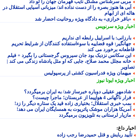
ربی سرشناس مشکل نایب قهرمان جهان را لو داد
بی ها هنوز بصره را از دست نداده اند/ میزبانی آسیایی استقلال در
ه ای از ابهام
باقر خرازی» به دادگاه ویژه روحانیت احضار شد
بار ویژه
سرنویس
ارزانی: با اسراییل رابطه ای نداریم
هانگیر: قوه قضاییه با سوءاستفاده کنندگان از شرایط تحریم
طعانه برخورد می کند
ین سکانس نزدیک بود جان سیروس گرجستانی را بگیرد + فیلم
انه مجلل محمد صلاح، جایی که او مثل پادشاه زندگی می کند |
اویر
یهمان ویژه فدراسیون کشتی از پرسپولیس
بار ویژه
ایونا نیوز
ادمهر عقیلی دوباره خبرساز شد/ به ایران برمیگردد؟
ار ناگهانی 4 هواپیما از عربستان؛ ماجرا چیست؟
مب خبری استقلال؛ بختیاری زاده قید یک ستاره دیگر را زد!
مریکا هزاران موشک پاتریوت به همسایگان ایران می دهد!
ازیار لرستانی به تلویزیون برمیگردد
ار داغ:
أیید ربایش و قتل حمیدرضا رجب زاده