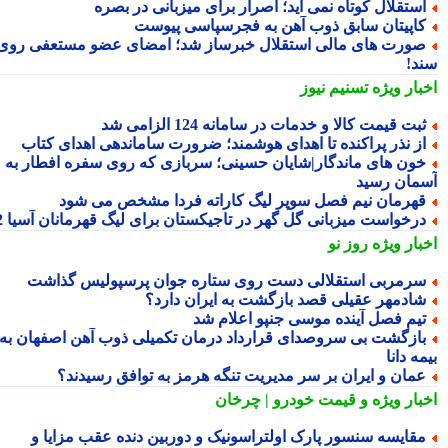
ستقلال کوتاه نمی آید؛ اصرار برای میزبانی در بصره
اپیتان سابق ذوب آهن به فجرسپاسی پیوست
ورت های مالی استقلال خبرساز شد؛ امضای عضو مستعفی روی
د!
بار ویژه
تسنیم نیوز
بت قیمت کالا و خدمات در سامانه 124 الزامی شد
ز نذر پراکنده تا اهدای هوشمند؛ ضرورت ساماندهی اهدای کتاب
ون های ماندگار|شایان حسینی؛ سربازی که روی سفره افطار به
مان رسید
هرمان نیم فصل سوپر لیگ کاراته فردا مشخص می شود
رخواست میزبانی گل گهر در تاجیکستان برای لیگ قهرمانان آسیا 2
بار ویژه
روز نو
رمربی استقلالی دست روی ستاره جوان پرسپولیس گذاشت
ادمهر عقیلی قصد بازگشت به ایران دارد؟
یم فصل آینده موسی جنپو اعلام شد
ازگشت بی سروصدای قرارداد درمان تکمیلی ذوب آهن اصفهان به
ه دانا
مان و ایران بر سر مدیریت تنگه هرمز به توافق رسیدند؟
بار ویژه
و قیمت خودرو | چرخان
قایسه سنسور پارک اولتراسونیک و دوربین دنده عقب مزایا و