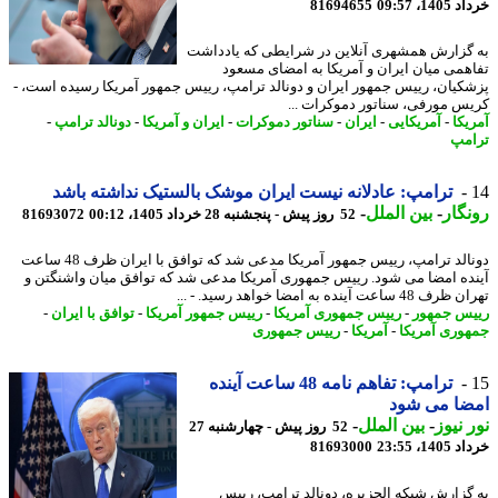
14، 09:57
81694655
گزارش همشهری آنلاین در شرایطی که یادداشت
همی میان ایران و آمریکا به امضای مسعود
کیان، رییس جمهور ایران و دونالد ترامپ، رییس جمهور آمریکا رسیده است، -
س مورفی، سناتور دموکرات ...
یکا
-
آمریکایی
-
ایران
-
سناتور دموکرات
-
ایران و آمریکا
-
دونالد ترامپ
-
مپ
ترامپ: عادلانه نیست ایران موشک بالستیک نداشته باشد
گار
-
بین الملل
-
52 روز پیش - پنجشنبه 28 خرداد 1405، 00:12
81693072
دونالد ترامپ، رییس جمهور آمریکا مدعی شد که توافق با ایران ظرف 48 ساعت
ده امضا می شود. رییس جمهوری آمریکا مدعی شد که توافق میان واشنگتن و
 ساعت آینده به امضا خواهد رسید. - ...
س جمهور
-
رییس جمهوری آمریکا
-
رییس جمهور آمریکا
-
توافق با ایران
-
وری آمریکا
-
آمریکا
-
رییس جمهوری
ترامپ: تفاهم نامه 48 ساعت آینده
ضا می شود
 نیوز
-
بین الملل
-
52 روز پیش - چهارشنبه 27
14، 23:55
81693000
گزارش شبکه الجزیره، دونالد ترامپ، رییس