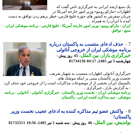
منبع ارشد ایرانی به خبرگزاری تاس گفت که
ارات «مارکو روبیو» وزیر امور خارجه آمریکا در
ان سفرش به کشور های حوزه خلیج فارس، خطر برهم زدن توافق به دست
 با ایران را به همراه ...
ان
-
مارکو روبیو
-
وزیر امور خارجه آمریکا
-
خلیج فارس
-
برنامه موشکی ایران
-
ع
-
توافق
حذف ادعای منتسب به پاکستان درباره
امه موشکی ایران از خروجی آناتولی
گزاری بازار
-
بین الملل
-
45 روز پیش -
 3 تیر 1405، 04:17
81734156
گزاری آناتولی اظهارات منتسب به شهباز شریف،
ت وزیر پاکستان مبنی بر اینکه موشک های
ستیک ایران بخشی از از موضوعات مذاکرات است را از خروجی خود حذف کرد.
 گزارش بازار ، خبرگزاری ...
امه موشکی ایران
-
نخست وزیر پاکستان
-
خبرگزاری آناتولی
-
آناتولی
-
برنامه
شکی
-
تیم مذاکره کننده ایرانی
-
پاکستان
واکنش عضو تیم مذاکره کننده به ادعای عجیب نخست وزیر
ستان!
ندیش
-
بین الملل
-
46 روز پیش - سه شنبه 2 تیر 1405، 19:56
81732511