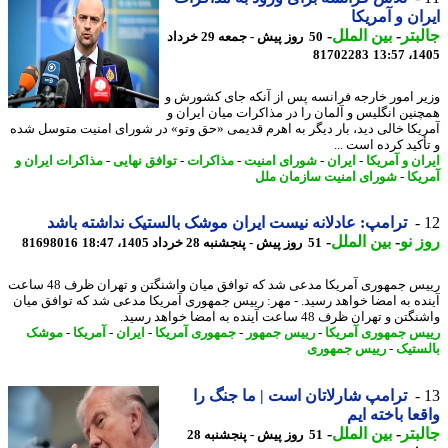
ان و آمریکا
بتر
-
بین الملل
-
50 روز پیش - جمعه 29 خرداد
81702283
1405
ر امور خارجه فرانسه پس از آنکه جای کشورش و
نین انگلیس و آلمان را در مذاکرات میان ایران و
یکا خالی دید، بار دیگر به اهرم قدیمی «حق وتو» در شورای امنیت متوسل شده
کید کرده است ...
ن و آمریکا
-
ایران
-
شورای امنیت
-
مذاکرات
-
توافق نهایی
-
مذاکرات ایران و
یکا
-
شورای امنیت سازمان ملل
ترامپ: عادلانه نیست ایران موشک بالستیک نداشته باشد
 نو
-
بین الملل
-
51 روز پیش - پنجشنبه 28 خرداد 1405، 18:47
81698016
رییس جمهوری آمریکا مدعی شد که توافق میان واشنگتن و تهران ظرف 48 ساعت
ده به امضا خواهد رسید. - مهر: رییس جمهوری آمریکا مدعی شد که توافق میان
 و تهران ظرف 48 ساعت آینده به امضا خواهد رسید.
س جمهوری آمریکا
-
رییس جمهور
-
جمهوری آمریکا
-
ایران
-
آمریکا
-
موشک
ستیک
-
رییس جمهوری
ترامپ شارلاتان است | ما جنگ را
عا باخته ایم
بتر
-
بین الملل
-
51 روز پیش - پنجشنبه 28