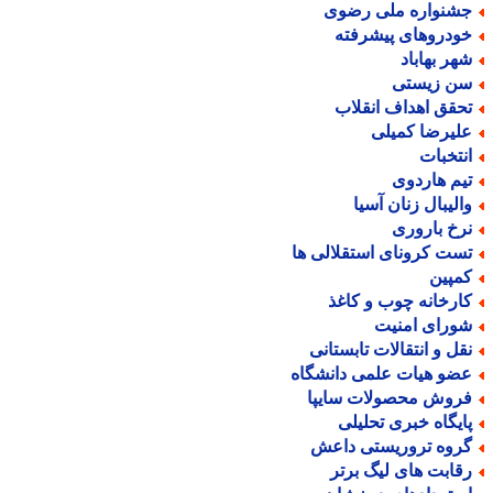
شنواره ملی رضوی
ودروهای پیشرفته
هر بهاباد
ن زیستی
حقق اهداف انقلاب
لیرضا کمیلی
نتخبات
یم هاردوی
الیبال زنان آسیا
رخ باروری
ست کرونای استقلالی ها
مپین
ارخانه چوب و کاغذ
ورای امنیت
قل و انتقالات تابستانی
ضو هیات علمی دانشگاه
روش محصولات سایپا
ایگاه خبری تحلیلی
روه تروریستی داعش
قابت های لیگ برتر