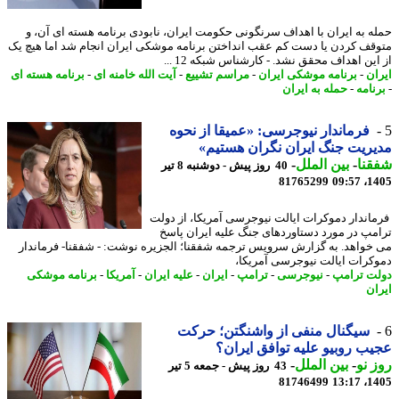
ه به ایران با اهداف سرنگونی حکومت ایران، نابودی برنامه هسته ای آن، و
قف کردن یا دست کم عقب انداختن برنامه موشکی ایران انجام شد اما هیچ یک
ین اهداف محقق نشد. - کارشناس شبکه 12 ...
ان
-
برنامه موشکی ایران
-
مراسم تشییع
-
آیت الله خامنه ای
-
برنامه هسته ای
نامه
-
حمله به ایران
فرماندار نیوجرسی: «عمیقا از نحوه
ریت جنگ ایران نگران هستیم»
نا
-
بین الملل
-
40 روز پیش - دوشنبه 8 تیر
81765299
1405
اندار دموکرات ایالت نیوجرسی آمریکا، از دولت
مپ در مورد دستاوردهای جنگ علیه ایران پاسخ
خواهد. به گزارش سرویس ترجمه شفقنا؛ الجزیره نوشت: - شفقنا- فرماندار
کرات ایالت نیوجرسی آمریکا،
ت ترامپ
-
نیوجرسی
-
ترامپ
-
ایران
-
علیه ایران
-
آمریکا
-
برنامه موشکی
ان
سیگنال منفی از واشنگتن؛ حرکت
ب روبیو علیه توافق ایران؟
 نو
-
بین الملل
-
43 روز پیش - جمعه 5 تیر
81746499
1405