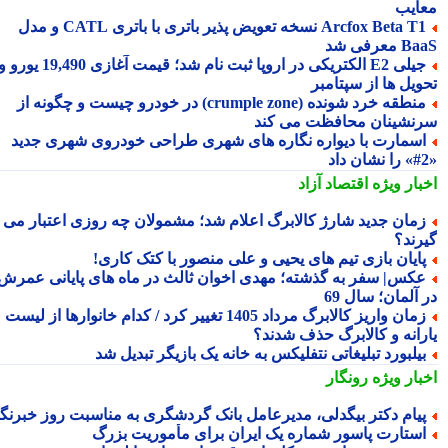
ایب
Arcfox Beta T1 نسخه تعویض پذیر باتری با باتری CATL و مدل
معرفی شد
جیلی E2 الکتریکی در اروپا ثبت نام شد؛ قیمت آغازی 19,490 یورو و
ویل ها از سپتامبر
منطقه خرد شونده (crumple zone) در خودرو چیست و چگونه از
نشینان محافظت می کند
سمارت با دیواره نگاره های شهری طراحی خودروی شهری جدید
بار ویژه
اقتصاد آزاد
مان جدید شارژ کالابرگ اعلام شد؛ مشمولان چه روزی اعتبار می
رند؟
ایان بازی تیم های یحیی و علی منصور با کتک کاری!
کس| سفر به گذشته؛ مهدی اخوان ثالث در ماه های پایانی عمرش
آلمان؛ سال 69
زمان واریز کالابرگ مرداد 1405 تغییر کرد / کدام خانوارها از لیست
رانه و کالابرگ حذف شدند؟
یلبورد تبلیغاتی نتفلیکس به خانه یک بازیگر تبدیل شد
بار ویژه
رونگار
یام دکتر بیگدلی، مدیرعامل بانک گردشگری به مناسبت روز خبرنگار
ستارت پاسور شماره یک ایران برای مأموریت بزرگ