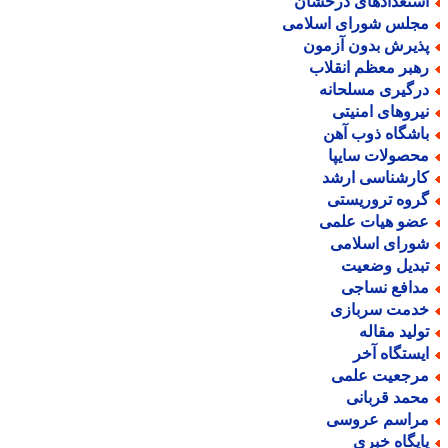
ستعدادهای درخشان
جلس شورای اسلامی
ذیرش بدون آزمون
هبر معظم انقلاب
رگیری مسلحانه
یروهای امنیتی
اشگاه ذوب آهن
حصولات سایپا
ارشناسی ارشد
روه تروریستی
ضو هیات علمی
ورای اسلامی
بدیل وضعیت
دافع نساجی
دمت سربازی
ولید مقاله
یستگاه آخر
رجعیت علمی
حمد قربانی
راسم عروسی
ایگاه خبری