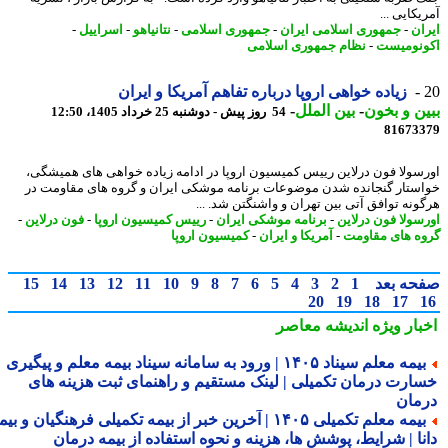
کایی ...
ان
-
جمهوری اسلامی ایران
-
جمهوری اسلامی
-
نتانیاهو
-
اسراییل
-
نومیست
-
نظام جمهوری اسلامی
زیاده خواهی اروپا درباره تفاهم آمریکا و ایران
ن و بخون
-
بین الملل
-
54 روز پیش - دوشنبه 25 خرداد 1405، 12:50
81673
سولا فون درلاین رییس کمیسیون اروپا در ادامه زیاده خواهی های همیشگی،
ستار گنجانده شدن موضوعات برنامه موشکی ایران و گروه های مقاومت در
ونه توافق آتی بین تهران و واشنگتن شد. ...
سولا فون درلاین
-
برنامه موشکی ایران
-
رییس کمیسیون اروپا
-
فون درلاین
-
ه های مقاومت
-
آمریکا و ایران
-
کمیسیون اروپا
حه بعد
1
2
3
4
5
6
7
8
9
10
11
12
13
14
15
20
19
18
17
بار ویژه
اندیشه معاصر
بیمه معلم سیناد ۱۴۰۵ | ورود به سامانه سیناد بیمه معلم و پیگیری
ارت درمان تکمیلی | لینک مستقیم و راهنمای ثبت هزینه های
مان
بیمه معلم تکمیلی ۱۴۰۵ | آخرین خبر از بیمه تکمیلی فرهنگیان و بیمه
نا | شرایط، پوشش ها، هزینه و نحوه استفاده از بیمه درمان