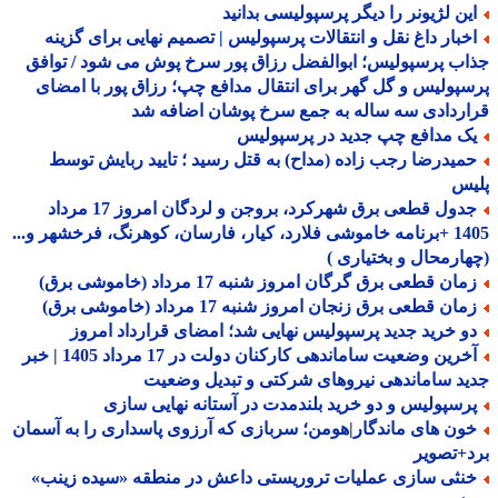
ین لژیونر را دیگر پرسپولیسی بدانید
خبار داغ نقل و انتقالات پرسپولیس | تصمیم نهایی برای گزینه
ب پرسپولیس؛ ابوالفضل رزاق پور سرخ پوش می شود / توافق
پولیس و گل گهر برای انتقال مدافع چپ؛ رزاق پور با امضای
ردادی سه ساله به جمع سرخ پوشان اضافه شد
ک مدافع چپ جدید در پرسپولیس
میدرضا رجب زاده (مداح) به قتل رسید ؛ تایید ربایش توسط
یس
جدول قطعی برق شهرکرد، بروجن و لردگان امروز 17 مرداد
1405 +برنامه خاموشی فلارد، کیار، فارسان، کوهرنگ، فرخشهر و...
ارمحال و بختیاری )
ان قطعی برق گرگان امروز شنبه 17 مرداد (خاموشی برق)
ان قطعی برق زنجان امروز شنبه 17 مرداد (خاموشی برق)
و خرید جدید پرسپولیس نهایی شد؛ امضای قرارداد امروز
آخرین وضعیت ساماندهی کارکنان دولت در 17 مرداد 1405 | خبر
د ساماندهی نیروهای شرکتی و تبدیل وضعیت
رسپولیس و دو خرید بلندمدت در آستانه نهایی سازی
ون های ماندگار|هومن؛ سربازی که آرزوی پاسداری را به آسمان
+تصویر
نثی سازی عملیات تروریستی داعش در منطقه «سیده زینب»