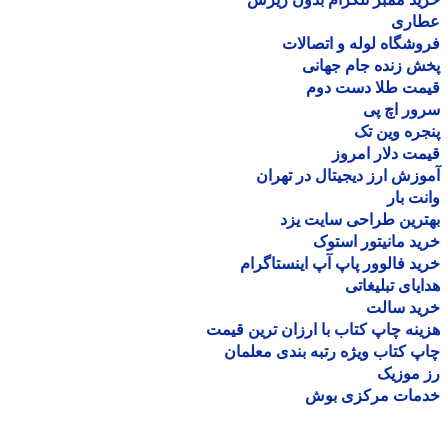
اری
شگاه لوله و اتصالات
 زنده جام جهانی
مت طلا دست دوم
ر اچ پی
ره وین تک
ت دلار امروز
زش ارز دیجیتال در تهران
ت بار
رین طراحی سایت یزد
د مانیتور استوک
د فالوور پاپ آپ اینستاگرام
یای تبلیغاتی
ید سالت
نه چاپ کتاب با ارزان ترین قیمت
 کتاب ویژه رتبه بندی معلمان
موزیک
مات مرکزی بوش