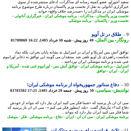
د آجورلو، عضو کمیته رسانه ای مذاکرات، ادعای منتشرشده از سوی
گزاری آناتولی به نقل از نخست وزیر پاکستان درباره طرح موضوع برنامه
کی ایران در مذاکرات را «صددرصد خلاف واقع» خواند ...
ت وزیر پاکستان
-
مذاکرات
-
برنامه موشکی ایران
-
خبرگزاری آناتولی
-
ت وزیر
-
پاکستان
-
برنامه موشکی
طلاق در تل آویو
گار
-
بین الملل
-
49 روز پیش - شنبه 30 خرداد 1405، 16:22
81709869
فق آتش بس آمریکا و ایران در اسراییل نه نشانه پایان بحران، بلکه نماد
ت راهبردی تل آویو تلقی شد. منتقدان می گویند این توافق به ذخایر اورانیوم
 شده و برنامه موشکی ایران نپرداخته ...
اییل
-
برنامه موشکی ایران
-
توافق آتش بس
-
اورانیوم غنی شده
-
آمریکا و
ان
-
ایران
-
توافق
دفاع سناتور جمهوریخواه از برنامه موشکی ایران!
ندیش
-
سیاسی
-
50 روز پیش - جمعه 29 خرداد 1405، 17:21
81703502
ان ان باز پرسید که «شما فکر می کنید ایران نیاز دارد که بتواند از خودش
ع کند؟» مارشال گفت: «بله، اینطور فکر می کنم.» - سی ان ان باز پرسید که
فکر می کنید ایران نیاز دارد که بتواند ...
امه موشکی ایران
-
سی ان ان
-
ایران
-
دفاع
-
برنامه موشکی
-
فکر
-
موشک
تلاش فرانسه برای ورود به مذاکرات