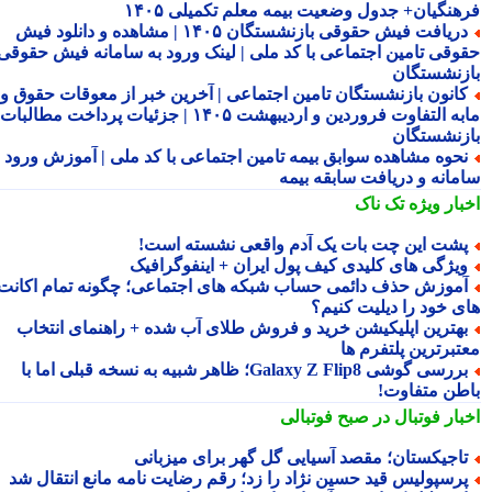
هنگیان+ جدول وضعیت بیمه معلم تکمیلی ۱۴۰۵
دریافت فیش حقوقی بازنشستگان ۱۴۰۵ | مشاهده و دانلود فیش
وقی تامین اجتماعی با کد ملی | لینک ورود به سامانه فیش حقوقی
زنشستگان
انون بازنشستگان تامین اجتماعی | آخرین خبر از معوقات حقوق و
مابه التفاوت فروردین و اردیبهشت ۱۴۰۵ | جزئیات پرداخت مطالبات
زنشستگان
حوه مشاهده سوابق بیمه تامین اجتماعی با کد ملی | آموزش ورود به
مانه و دریافت سابقه بیمه
بار ویژه
تک ناک
شت این چت بات یک آدم واقعی نشسته است!
یژگی های کلیدی کیف پول ایران + اینفوگرافیک
موزش حذف دائمی حساب شبکه های اجتماعی؛ چگونه تمام اکانت
ی خود را دیلیت کنیم؟
هترین اپلیکیشن خرید و فروش طلای آب شده + راهنمای انتخاب
تبرترین پلتفرم ها
بررسی گوشی Galaxy Z Flip8؛ ظاهر شبیه به نسخه قبلی اما با
طن متفاوت!
بار فوتبال در صبح فوتبالی
اجیکستان؛ مقصد آسیایی گل گهر برای میزبانی
رسپولیس قید حسین نژاد را زد؛ رقم رضایت نامه مانع انتقال شد