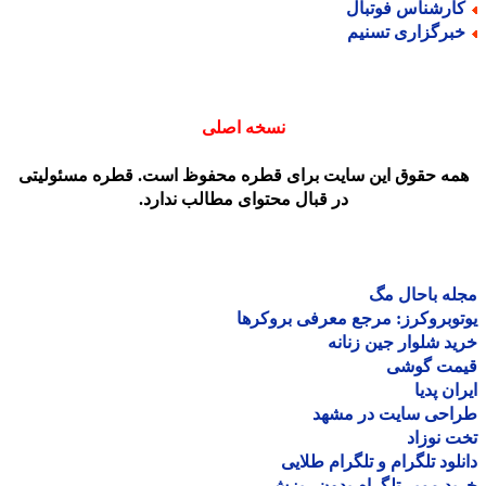
ارشناس فوتبال
برگزاری تسنیم
نسخه اصلی
مه حقوق این سایت برای قطره محفوظ است. قطره مسئولیتی
در قبال محتوای مطالب ندارد.
ه باحال مگ
وبروکرز: مرجع معرفی بروکرها
د شلوار جین زنانه
مت گوشی
ان پدیا
احی سایت در مشهد
 نوزاد
لود تلگرام و تلگرام طلایی
د ممبر تلگرام بدون ریزش