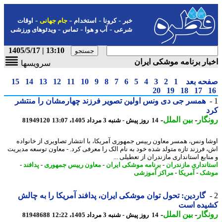
-
-
-
-
خبر
کرونا
استخدام
جام جهانی
اوقات
-
-
-
شرعی
آب و هوا
تماس
ویدئوهای ورزشی
13:10 | 1405/5/17
ار برنامه موشکی ایران
سرویسها
حه بعد
1
2
3
4
5
6
7
8
9
10
11
12
13
14
15
20
19
18
17
همسر جی دی ونس اولین تصویر فرزند چهارمشان را منتشر
د
گار
-
بین الملل
-
14 روز پیش - شنبه 3 مرداد 1405، 13:07
81949120
ا ونس، همسر معاون رییس جمهوری آمریکا، با انتشار تصاویری از خانواده
 فرزند تازه متولد شده خود به نام الک را معرفی کرد. - معاون توسعه مدیریت
ابع استانداری مازندران از تعطیلی ...
انداری مازندران
-
برنامه موشکی ایران
-
معاون رییس جمهوری
-
پدافند
-
شک
-
آمریکا
-
مراکز آموزشی
گاردین: تحول توان موشکی ایران، پدافند آمریکا را به چالش
یده است
گار
-
بین الملل
-
14 روز پیش - شنبه 3 مرداد 1405، 12:22
81948688