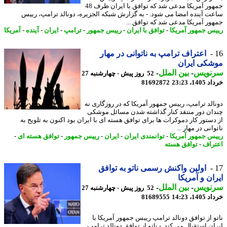
جمهور آمریکا مدعی شد که توافق با ایران ظرف 48
ت آینده امضا می شود. - به گزارش شبکه الجزیره، دونالد ترامپ، رییس
ور آمریکا مدعی شد که توافق ...
س جمهور آمریکا
-
توافق با ایران
-
رییس جمهور
-
ترامپ
-
ایران
-
آینده
-
آمریکا
اعتراف ترامپ به ناتوانی در مهار
شکی ایران
نویس
-
بین الملل
-
52 روز پیش - چهارشنبه 27
14، 23:23
81692872
الد ترامپ، رییس جمهور آمریکا که در روزگاری نه
ان دور منتقد کنار گذاشته شدن مسائل موشکی
دستور کار دموکرات ها برای توافق هسته ای با ایران بود اکنون به تلویح به
انی در مهار ...
س جمهور آمریکا
-
توانمندی ایران
-
ایران
-
رییس جمهور
-
توافق هسته ای
-
راف
-
توافق هسته
اولین واکنش رسمی ناتو به توافق
ان و آمریکا
نویس
-
بین الملل
-
52 روز پیش - چهارشنبه 27
14، 14:23
81689555
و از توافق دونالد ترامپ رییس جمهور آمریکا با
ان استقبال می کند. - ناتو از توافق دونالد ترامپ