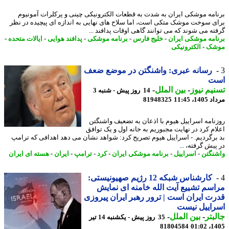
امه موشکی ایران به شدت به قطعات الکترونیکی چینی و پرکلرات آمونیوم
ی سوخت موشک متکی است، اما سلاح های نهایی به اندازه ای پیچیده در نظر
ته می شوند که می توانند گاهی اوقات پدافند ...
امه موشکی ایران
-
خلیج فارس
-
برنامه موشکی
-
پدافند هوایی
-
ایالات متحده
-
شک
-
الکترونیکی
رسانه عبری: واشنگتن در موضع ضعف
ت
یم نیوز
-
بین الملل
-
14 روز پیش - شنبه 3
1، 11:45
81948325
نامه اسراییل هیوم با اذعان به تضعیف واشنگتن
ام کرد در نهایت مجبوریم به خانه اول و یک توافق
برگردیم. - اسراییل هیوم تصریح کرد: شواهد نشان می دهد اهدافی که ترامپ
یش گرفته، ...
نگتن
-
اسراییل
-
برنامه موشکی ایران
-
کرد
-
ترامپ
-
ایران
-
هسته ای ایران
کارشناس شبکه 12 رژیم صهیونیستی:
سم تشییع آیت الله خامنه ای نمایش
ت ایران است | ترور رهبر ایران پیروزی
اییل نیست
بتر
-
بین الملل
-
35 روز پیش - یکشنبه 14 تیر
81804584
1405