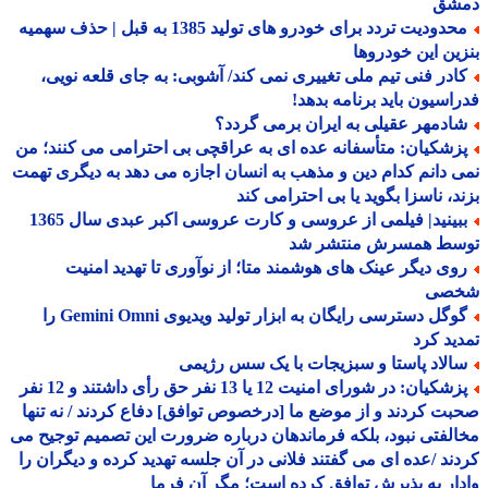
شق
محدودیت تردد برای خودرو های تولید 1385 به قبل | حذف سهمیه
ین این خودروها
ادر فنی تیم ملی تغییری نمی کند/ آشوبی: به جای قلعه نویی،
اسیون باید برنامه بدهد!
ادمهر عقیلی به ایران برمی گردد؟
زشکیان: متأسفانه عده ای به عراقچی بی احترامی می کنند؛ من
 دانم کدام دین و مذهب به انسان اجازه می دهد به دیگری تهمت
د، ناسزا بگوید یا بی احترامی کند
ببینید| فیلمی از عروسی و کارت عروسی اکبر عبدی سال 1365
سط همسرش منتشر شد
وی دیگر عینک های هوشمند متا؛ از نوآوری تا تهدید امنیت
صی
گوگل دسترسی رایگان به ابزار تولید ویدیوی Gemini Omni را
ید کرد
الاد پاستا و سبزیجات با یک سس رژیمی
پزشکیان: در شورای امنیت 12 یا 13 نفر حق رأی داشتند و 12 نفر
ت کردند و از موضع ما [درخصوص توافق] دفاع کردند / نه تنها
لفتی نبود، بلکه فرماندهان درباره ضرورت این تصمیم توجیح می
ند /عده ای می گفتند فلانی در آن جلسه تهدید کرده و دیگران را
ار به پذیرش توافق کرده است؛ مگر آن فرما