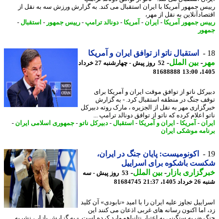
س جمهور آمریکا با ایران استقبال می کند. به گزارش ورزش سه به نقل از
ادآنلاین به نقل از مهر،
س جمهور آمریکا
-
ایران
-
آمریکا
-
دونالد ترامپ
-
رییس جمهور
-
استقبال
-
ور
استقبال ناتو از توافق ایران و آمریکا
ر
-
بین الملل
-
52 روز پیش - چهارشنبه 27 خرداد
81688888
1405
رکل ناتو از توافق موقت ایران و آمریکا برای
ف جنگ در منطقه استقبال کرد. - به گزارش
گزاری مهر به نقل از الجزیره ، مارک روته دبیرکل
 اعلام کرده که ناتو از توافق دونالد ترامپ ...
ان
-
آمریکا
-
ایران و آمریکا
-
استقبال
-
دبیرکل ناتو
-
جمهوری اسلامی ایران
-
امه موشکی ایران
اکونومیست: پایان جنگ در ایران،
ست باشکوه برای اسراییل
گزاری بازار
-
بین الملل
-
53 روز پیش - سه
1405، 21:37
81684745
ییل تجاوز علیه ایران را با امید «نابودی» آن کلید
 اما اکنون رسانه های غربی اذعان می کنند این
 ضربه سنگینی به اعتبار نتانیاهو وارد کرده است. - به گزارش بازار ، نشریه