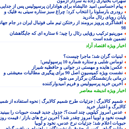
راب بختیاری زاده به سردار آزمون
یام احساسی امید عالیشاه برای هواداران پرسپولیس پس از جدایی
ودری بارسلونا را انتخاب کرد؛ چراغ سبز ستاره سیتی به فلیک و
یان رویای رئال مادرید
فشاگری پرویز برومند از رختکن تیم ملی فوتبال ایران در جام جهانی
مورینیو ترکیب رؤیایی رئال را چید؛ 6 ستاره ای که جایگاهشان
مین شده است
بار ویژه
اقتصاد آزاد
بنیات گران شد؛ ماجرا چیست؟
وماس شلبی و ستاره شماره 10 پرسپولیس!
کس| هایده و مهستی در جوانی و حافظیه شیراز
نشست ویژه کمیسیون اصل 90 برای پیگیری مطالبات معیشتی و
مانی بازنشستگان برگزار می شود
خرین خرید پرسپولیس و فریم امیدوارکننده
بار ویژه
اندیشه معاصر
میم کالابرگ | جزئیات طرح شمیم کالابرگ | نحوه استفاده از شمیم
لابرگ و اعتبار خرید
دس امروز کیلویی چند است؟؛ جدول جدید قیمت حبوبات را ببینید /
مت نخود و لوبیا امروز چقدر شد؟ آخرین نرخ های بازار / قیمت روز
وبات اعلام شد؛ جزئیات نرخ عدس، نخود و لوبیا
انلود گواهی کسر از حقوق بازنشستگان | راهنمای دریافت گواهی