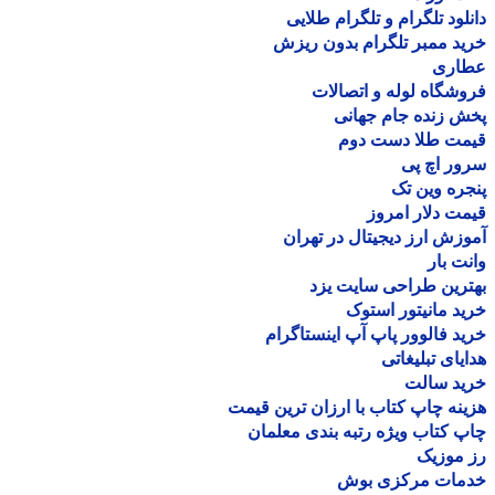
لود تلگرام و تلگرام طلایی
د ممبر تلگرام بدون ریزش
اری
شگاه لوله و اتصالات
 زنده جام جهانی
مت طلا دست دوم
ر اچ پی
ره وین تک
ت دلار امروز
زش ارز دیجیتال در تهران
ت بار
رین طراحی سایت یزد
د مانیتور استوک
د فالوور پاپ آپ اینستاگرام
یای تبلیغاتی
ید سالت
نه چاپ کتاب با ارزان ترین قیمت
 کتاب ویژه رتبه بندی معلمان
موزیک
مات مرکزی بوش