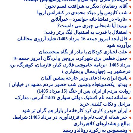
قای رضاییان؛ دیگر به شرافتت قسم نخور!
ب کابوس وار میلاد محمدی در کنفرانس اروپا
ناریا» در تماشاخانه جوانمرد – خبرآنلاین
بینید| آیا شمخانی چیزی می دانست؟
ستقلال با قدرت به استقبال لیگ برتر رفت!
فال ابجد امروز جمعه 16 مرداد 1405/ شاید آرزوی محالتان
ورده شود
لت لجبازی کودکان با مادر از نگاه متخصصان
جدول قطعی برق شهرکرد، بروجن و لردگان امروز جمعه 16
مرداد 1405 +برنامه خاموشی فلارد، کیار، فارسان، کوهرنگ، بن،
شهر و... (چهارمحال و بختیاری )
اسخ ایران به ادعای وزیر خارجه پیشین آلمان
یدئو | یکصدوپنجاه ونهمین شب حضور مردم مشهد در خیابان |
ت مردم از ایران پس از جنگ (15 مرداد 1405)
سامانه ثبت نام لاستیک دولتی سواری 1405؛ آدرس، مدارک،
حل و نکات کلیدی خرید
یران خودرو کاری کرد کارخانه از بازار هم گران تر شود
خبر شبانه از ثبت نام وام فرزندآوری در مرداد 1405؛ شرایط،
لغ و هشدارهای کلاهبرداری
ینیسیوس به رکورد رونالدو رسید