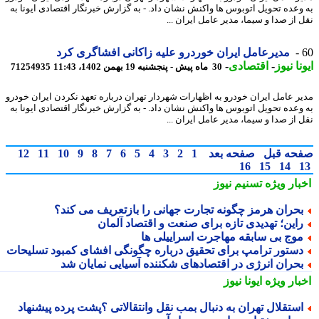
وعده تحویل اتوبوس ها واکنش نشان داد. - به گزارش خبرنگار اقتصادی ایونا به
 از صدا و سیما، مدیر عامل ایران ...
مدیرعامل ایران خوردرو علیه زاکانی افشاگری کرد
نا نیوز
-
اقتصادی
-
30 ماه پیش - پنجشنبه 19 بهمن 1402، 11:43
71254935
ر عامل ایران خودرو به اظهارات شهردار تهران درباره تعهد نکردن ایران خودرو
وعده تحویل اتوبوس ها واکنش نشان داد. - به گزارش خبرنگار اقتصادی ایونا به
 از صدا و سیما، مدیر عامل ایران ...
حه قبل
صفحه بعد
1
2
3
4
5
6
7
8
9
10
11
12
16
15
14
بار ویژه
تسنیم نیوز
حران هرمز چگونه تجارت جهانی را بازتعریف می کند؟
این؛ تهدیدی تازه برای صنعت و اقتصاد آلمان
وج بی سابقه مهاجرت اسراییلی ها
ستور ترامپ برای تحقیق درباره چگونگی افشای کمبود تسلیحات
حران انرژی در اقتصادهای شکننده آسیایی نمایان شد
بار ویژه
ایونا نیوز
ستقلال تهران به دنبال بمب نقل وانتقالاتی ؟پشت پرده پیشنهاد