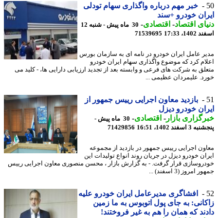
خبر مهم درباره واگذاری سهام تودلی
ان خودرو +سند
ای اقتصاد
-
اقتصادی
-
30 ماه پیش - شنبه 12
14، 17:33
71539695
ر عامل ایران خودرو در نامه ای به سازمان بورس
ام کرد که موضوع واگذاری سهام ایران خودرو
لق به شرکت های فرعی و وابسته بعد از تجدید ارزیابی دارایی ها، - کلید می
د. علیمردان عظیمی ...
بازدید معاون اجرایی رییس جمهور از
ان خودرو دیزل
گزاری بازار
-
اقتصادی
-
30 ماه پیش -
اسفند 1402، 16:51
71429856
ون اجرایی رییس جمهور در بازدید از مجموعه
ان خودرو دیزل در جریان روند انواع تولیدات این
روسازی قرار گرفت. - به گزارش بازار ، محسن منصوری معاون اجرایی رییس
امروز (3 اسفند) ...
افشاگری مدیرعامل ایران خودرو علیه
انی: به جای پول اتوبوس به ما زمین
ند که همان را هم به غیر فروختند!