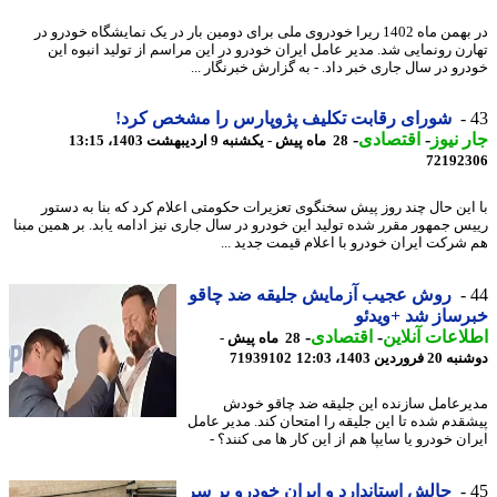
در بهمن ماه 1402 ریرا خودروی ملی برای دومین بار در یک نمایشگاه خودرو در
رن رونمایی شد. مدیر عامل ایران خودرو در این مراسم از تولید انبوه این
رو در سال جاری خبر داد. - به گزارش خبرنگار ...
شورای رقابت تکلیف پژوپارس را مشخص کرد‍!
 نیوز
-
اقتصادی
-
28 ماه پیش - یکشنبه 9 اردیبهشت 1403، 13:15
72192
این حال چند روز پیش سخنگوی تعزیرات حکومتی اعلام کرد که بنا به دستور
س جمهور مقرر شده تولید این خودرو در سال جاری نیز ادامه یابد. بر همین مبنا
شرکت ایران خودرو با اعلام قیمت جدید ...
روش عجیب آزمایش جلیقه ضد چاقو
ساز شد +ویدئو
اعات آنلاین
-
اقتصادی
-
28 ماه پیش -
وردین 1403، 12:03
71939102
رعامل سازنده این جلیقه ضد چاقو خودش
قدم شده تا این جلیقه را امتحان کند. مدیر عامل
ن خودرو یا سایپا هم از این کار ها می کنند؟ -
چالش استاندارد و ایران خودرو بر سر