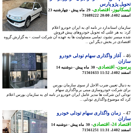
یل پژو پارس
کانیوز
-
اقتصادی
-
29 ماه پیش - چهارشنبه 23
14، 20:00
71689222
مان استاندارد در نامه ای به ایران خودرو اعلام
: به هر علتی که تحویل خودروهای پیش فروش
 میسر نشود، تمامی مسئولیت ها به عهده آن شرکت است. - به گزارش گروه
صادی در بخش دیگر این ...
آغاز واگذاری سهام تودلی خودرو
زان
سون
-
اقتصادی
-
30 ماه پیش - دوشنبه 14
14، 11:52
71561633
دنبال تعیین ضرب الاجل از سوی سازمان بورس
ی شرکت خودروسازی مبنی بر واگذاری سهام
لی این شرکت ها مدیر عامل ایران خودرو در نامه ای به سازمان بورس اعلام
 که موضوع واگذاری تودلی ...
زمان واگذاری سهام تودلی خودرو
زان
اد 24
-
اقتصادی
-
30 ماه پیش - دوشنبه 14
14، 11:31
71561251