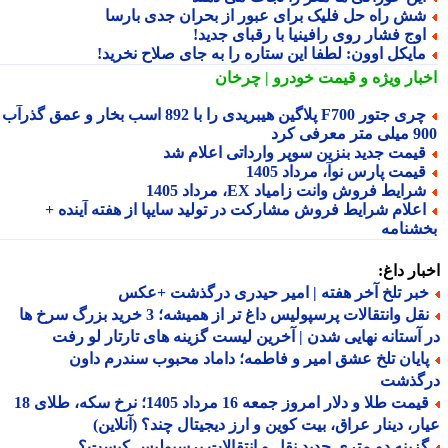
ش راه حل فلیک برای عبور از بحران جدی بارسا
وج فشار روی رافینیا با رقبای جدید!
ایکل اوون: لطفا این ستاره را به جای صلاح نخرید!
بار ویژه
و قیمت خودرو | چرخان
چری جتور F700 پلاگین هیبریدی را با 892 اسب بخار و عمق گذرآب
 معرفی کرد
یمت جدید بنزین سوپر وارداتی اعلام شد
یمت پارس نوآ، مرداد 1405
رایط فروش وانت زامیاد EX، مرداد 1405
علام شرایط فروش مشارکت در تولید سایپا از هفته آینده +
شنامه
ار داغ:
بر تلخ آخر هفته | امیر حیدری درگذشت +عکس
نقل وانتقالات پرسپولیس داغ تر از همیشه؛ 3 خرید بزرگ سرخ ها
آستانه نهایی شدن | آخرین لیست گزینه های تارتار لو رفت
ایان تلخ عشق امیر و فاطمه؛ داماد محبوب سندرم داون
گذشت
قیمت طلا و دلار امروز جمعه 16 مرداد 1405؛ نرخ سکه، طلای 18
ر، دینار عراق، بیت کوین و ارز دیجیتال چند؟ (آنلاین)
زینه دو متری جدید نقل و انتقالات پرسپولیس کیست؟