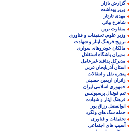
زارش بازار
زیر بهداشت
هدی تارتار
اهرخ بیانی
تفاوت ترین
زیر علوم، تحقیقات و فناوری
رویج فرهنگ ایثار و شهادت
الکان خودروهای سواری
دیران باشگاه استقلال
دیرکل پدافند غیرعامل
ستان آذربایجان غربی
نجره نقل و انتقالات
ائران اربعین حسینی
مهوری اسلامی ایران
یم فوتبال پرسپولیس
رهنگ ایثار و شهادت
بوالفضل رزاق پور
مله سگ های ولگرد
حقیقات و فناوری
سیب های اجتماعی