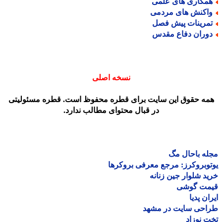
مکاری های علمی
اکنش های مردمی
مرینات پیش فصل
وران دفاع مقدس
نسخه اصلی
مه حقوق این سایت برای قطره محفوظ است. قطره مسئولیتی
در قبال محتوای مطالب ندارد.
ه باحال مگ
وبروکرز: مرجع معرفی بروکرها
د شلوار جین زنانه
مت گوشی
ان پدیا
احی سایت در مشهد
 نوزاد