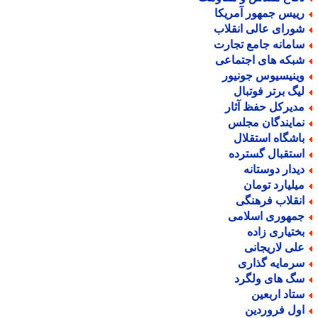
ییس جمهور آمریکا
ورای عالی انقلاب
امانه جامع تجارت
بکه های اجتماعی
ینیسیوس جونیور
یگ برتر فوتبال
دیرکل حفظ آثار
مایندگان مجلس
اشگاه استقلال
ستقبال گسترده
یدار دوستانه
یلیارد تومان
نقلاب فرهنگی
مهوری اسلامی
ختیاری زاده
لی لاریجانی
رمایه گذاری
گ های ولگرد
تاد اربعین
ول فروردین