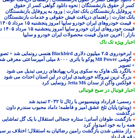
ر از حقوق بازنشستگان | نحوه دانلود گواهی کسر از حقوق
روفایل بازنشستگان بانک تجارت | ورود به پروفایل بازنشستگان
نک تجارت | راهنمای دریافت فیش حقوقی و خدمات بازنشستگان
قیمت خودروهای ایران خودرو سایپا امروز پنجشنبه ۱۵ مرداد ۱۴۰۵ |
قیمت خودروهای ایران خودرو سایپا امروز پنجشنبه ۱۵ مرداد ۱۴۰۵ در
زار | آخرین جدول قیمت محصولات ایران خودرو و سایپا
بار ویژه
تک ناک
رخودروی ۲.۵ میلیون دلاری Blackbird هنسی رونمایی شد + تصویر
گوشی M8 Power پوکو با باتری ۸۰۰۰ میلی آمپرساعتی معرفی شد
تصویر
الگرد بلک هاوک به سکوی پرتاب پهپادهای رزمی تبدیل می شود
زرگ ترین نیروگاه خورشیدی ایران در این استان احداث می شود
ولکس واگن از سدان Jetta M6 رونمایی کرد
بار فوتبال در صبح فوتبالی
سمی؛ قرارداد وینیسیوس با رئال تا ۲۰۳۲ تمدید شد
ویدئو) پایان تلخ عشق امیر و فاطمه؛ داماد محبوب سندرم داون
گذشت
ازگشت طوفان آسانی؛ ستاره جنجالی استقلال با یک گل تماشایی
ه را به خود امیدوار کرد
از منتفی شدن بازگشت رامین رضائیان به استقلال؛ اختلاف بر سر
م قرارداد