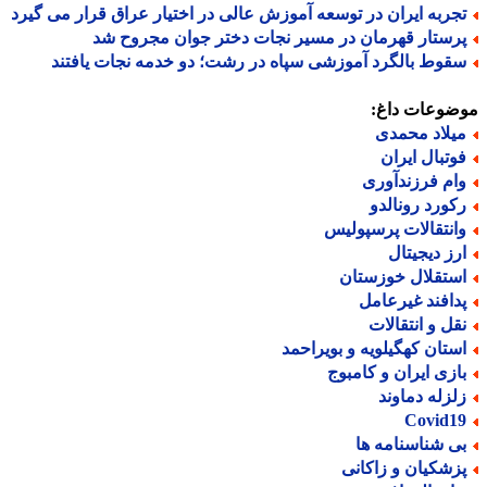
جربه ایران در توسعه آموزش عالی در اختیار عراق قرار می گیرد
رستار قهرمان در مسیر نجات دختر جوان مجروح شد
قوط بالگرد آموزشی سپاه در رشت؛ دو خدمه نجات یافتند
ضوعات داغ:
یلاد محمدی
وتبال ایران
ام فرزندآوری
کورد رونالدو
انتقالات پرسپولیس
رز دیجیتال
ستقلال خوزستان
دافند غیرعامل
قل و انتقالات
ستان کهگیلویه و بویراحمد
ازی ایران و کامبوج
لزله دماوند
Covid1
ی شناسنامه ها
زشکیان و زاکانی