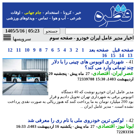
-
-
-
-
خبر
کرونا
استخدام
جام جهانی
اوقات
-
-
-
شرعی
آب و هوا
تماس
ویدئوهای ورزشی
05:23 | 1405/5/16
ار مدیر عامل ایران خودرو - صفحه سوم
سرویسها
حه قبل
صفحه بعد
1
2
3
4
5
6
7
8
9
10
11
12
16
15
14
شهرداری اتوبوس های چینی را با دلار
 تومانی وارد می کند؟
 ایران
-
اقتصادی
-
27 ماه پیش - پنجشنبه 20
شت 1403، 15:30
72339708
مدیر عامل ایران خودرو نوشت که 40 دستگاه
بوس برقی به شهرداری تهران تحویل دادیم و قرار
بود 200 میلیارد تومان به ما پرداخت کنند که هنوز ریالی به صورت نقدی پرداخت
ه است. - مدیر عامل ایران ...
لوکس ترین خودروی ملی با نام ری را معرفی شد
نا نیوز
-
اقتصادی
-
27 ماه پیش - یکشنبه 16 اردیبهشت 1403، 16:33
72283