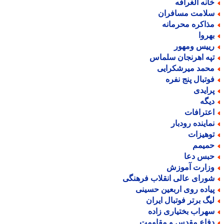
انه الغرافه
لامت مسافران
ذاکره محرمانه
هروا
ییس ومهور
په اهرنجان سلماس
حمد میرشکرایی
وتبال پنج نفره
رایدی
یگه
عترافات
ماینده رودبار
وهیزات
میمم
بس دعا
زارت آموزش
ورای عالی انقلاب فرهنگی
یاده روی اربعین حسینی
یگ برتر فوتبال ایران
هراب بختیاری زاده
فاع مقدس و مقاومت