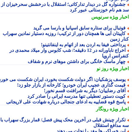
شنواره گل در دیدار تدارکاتی؛ استقلال با درخشش سحرخیزان از
 هم نام خوزستانی عبور کرد
بار ویژه
سرنویس
وتبال برای ستاره سابق اسپانیا و بارسا می گرید
اپیتان آبی ها همچنان دور از ترکیب/ روزبه دستیار نمادین سهراب
ار زمین
رداختی فیفا به اردن بعد از اتهام به اینفانتینو!
اخراج ناباورانه در 12 دقیقه؛/ شب کابوس وار میلاد محمدی در
فرانس اروپا
هار ماسک خانگی برای داشتن موهای نرم و شفاف
بار ویژه
روز نو
وسف پزشکیان: اگر دولت شکست بخورد، ایران شکست می خورد
یمت گذاری عجیب ایران خودرو؛ کارخانه از بازار جلو زد!
قای رضاییان؛ دیگر به شرافتت قسم نخور!
ویت دستور تعطیلی تنها مدرسه ایرانی را صادر کرد
اسخ قوه قضاییه به ادعای جنجالی درباره شهادت علی لاریجانی
بار ویژه
رونگار
کرار چینش قبلی در آخرین محک پیش فصل/ قمار بزرگ سهراب با
 مدافع استقلال
ین خوراکی ها مغز را نجات می دهند