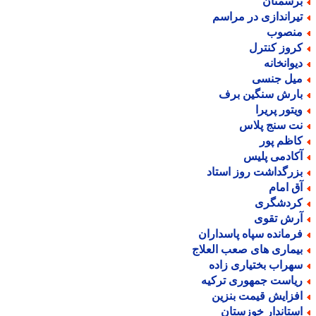
رسمنان
یراندازی در مراسم
نصوب
روز کنترل
یوانخانه
یل جنسی
ارش سنگین برف
یتور پریرا
ت سنج پلاس
اظم پور
کادمی پلیس
زرگداشت روز استاد
ق امام
ردشگری
رش تقوی
رمانده سپاه پاسداران
یماری های صعب العلاج
هراب بختیاری زاده
یاست جمهوری ترکیه
فزایش قیمت بنزین
ستاندار خوزستان