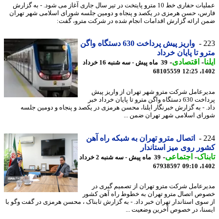
عملیات حفاری خط 10 مترو پایتخت در تیر سال جاری آغاز می شود. - به گزارش
س، حسن هرمزی در یکصد و پنجاه و دومین جلسه شورای اسلامی شهر تهران
 ارائه گزارش اقدامات انجام شده در شرکت مترو، گفت:
2
واریز پیش پرداخت 630 دستگاه واگن
و تا پایان خرداد
ا
-
اقتصادی
-
39 ماه پیش - سه شنبه 16 خرداد
68105559
1402
رعامل شرکت مترو شهر تهران از واریز پیش
پرداخت 630 دستگاه واگن مترو تا پایان خرداد خبر
. - به گزارش خبرنگار ایلنا، محسن هرمزی در یکصد و پنجاه و دومین جلسه
ای اسلامی شهر تهران ضمن ...
2
اتصال مترو تهران به شبکه راه آهن
ر روی میز استاندار
ناک
-
اجتماعی
-
39 ماه پیش - سه شنبه 2 خرداد
67938597
1402
رعامل شرکت مترو تهران از تصمیم گیری در
ص اتصال مترو تهران به خطوط راه آهن کشور
سوی استاندار تهران خبر داد. - به گزارش تابناک ، محسن هرمزی در گفت وگو با
نا، در خصوص آخرین وضعیت ...