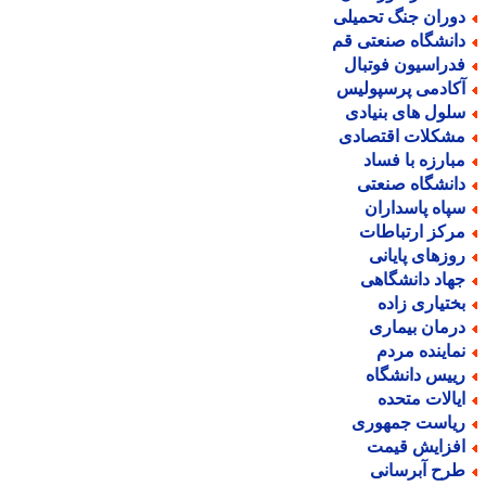
وران جنگ تحمیلی
انشگاه صنعتی قم
دراسیون فوتبال
کادمی پرسپولیس
لول های بنیادی
شکلات اقتصادی
بارزه با فساد
انشگاه صنعتی
پاه پاسداران
رکز ارتباطات
وزهای پایانی
هاد دانشگاهی
ختیاری زاده
رمان بیماری
ماینده مردم
ییس دانشگاه
یالات متحده
یاست جمهوری
فزایش قیمت
رح آبرسانی