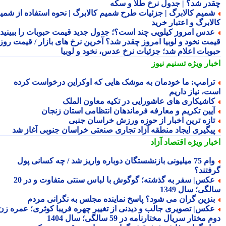
در شد؟ | جدول نرخ طلا و سکه
میم کالابرگ | جزئیات طرح شمیم کالابرگ | نحوه استفاده از شمیم
لابرگ و اعتبار خرید
دس امروز کیلویی چند است؟؛ جدول جدید قیمت حبوبات را ببینید /
مت نخود و لوبیا امروز چقدر شد؟ آخرین نرخ های بازار / قیمت روز
وبات اعلام شد؛ جزئیات نرخ عدس، نخود و لوبیا
بار ویژه
تسنیم نیوز
رامپ: ما خودمان به موشک هایی که اوکراین درخواست کرده
ت، نیاز داریم
اشیکاری های عاشورایی در تکیه معاون الملک
یین تکریم و معارفه فرماندهان انتظامی استان زنجان
ازه ترین اخبار از حوزه ورزش خراسان جنبی
یگیری ایجاد منطقه آزاد تجاری صنعتی خراسان جنوبی آغاز شد
بار ویژه
اقتصاد آزاد
وام 75 میلیونی بازنشستگان دوباره واریز شد / چه کسانی پول
فتند؟
عکس| سفر به گذشته؛ گوگوش با لباس سنتی متفاوت و در 20
گی؛ سال 1349
نزین گران می شود؟ پاسخ نماینده مجلس به نگرانی مردم
کس| تصویری جالب و دیدنی از تغییر چهره فریبا کوثری؛ عمره زن
 مختار سریال مختارنامه در 59 سالگی؛ سال 1404