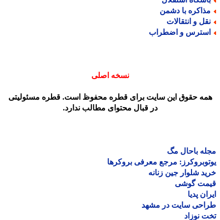
ذاکره با دشمن
قل و انتقالات
سترس و اضطراب
نسخه اصلی
مه حقوق این سایت برای قطره محفوظ است. قطره مسئولیتی
در قبال محتوای مطالب ندارد.
ه باحال مگ
وبروکرز: مرجع معرفی بروکرها
د شلوار جین زنانه
مت گوشی
ان پدیا
احی سایت در مشهد
 نوزاد