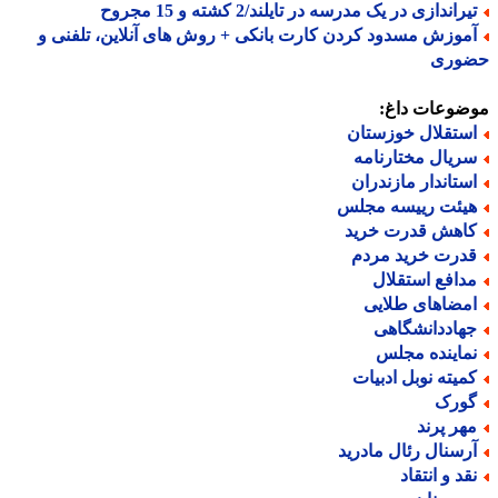
راندازی در یک مدرسه در تایلند/2 کشته و 15 مجروح
موزش مسدود کردن کارت بانکی + روش های آنلاین، تلفنی و
وری
ضوعات داغ:
ستقلال خوزستان
ریال مختارنامه
ستاندار مازندران
یئت رییسه مجلس
اهش قدرت خرید
درت خرید مردم
دافع استقلال
مضاهای طلایی
هاددانشگاهی
ماینده مجلس
میته نوبل ادبیات
ورک
هر پرند
رسنال رئال مادرید
قد و انتقاد