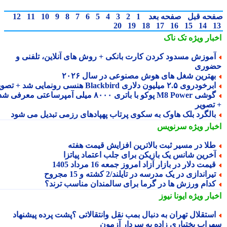
حه قبل
صفحه بعد
1
2
3
4
5
6
7
8
9
10
11
12
20
19
18
17
16
15
14
بار ویژه
تک ناک
موزش مسدود کردن کارت بانکی + روش های آنلاین، تلفنی و
وری
هترین شغل های هوش مصنوعی در سال ۲۰۲۶
رخودروی ۲.۵ میلیون دلاری Blackbird هنسی رونمایی شد + تصویر
گوشی M8 Power پوکو با باتری ۸۰۰۰ میلی آمپرساعتی معرفی شد
تصویر
الگرد بلک هاوک به سکوی پرتاب پهپادهای رزمی تبدیل می شود
بار ویژه
سرنویس
لا در مسیر ثبت بالاترین افزایش قیمت هفته
خرین شانس یک بازیکن برای جلب اعتماد پیاتزا
یمت دلار در بازار آزاد امروز جمعه 16 مرداد 1405
یراندازی در یک مدرسه در تایلند/2 کشته و 15 مجروح
دام ورزش ها در گرما برای سالمندان مناسب ترند؟
بار ویژه
ایونا نیوز
ستقلال تهران به دنبال بمب نقل وانتقالاتی ؟پشت پرده پیشنهاد
راب بختیاری زاده به سردار آزمون