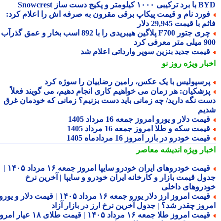
۱ کیلومتر و پکیج دست ساز Snowcrest
ورد نام و قیمت پیکاپ برقی مقرون به صرفه اش را اعلام کرد:
 با قیمت 29,945 دلار
چری جتور F700 پلاگین هیبریدی را با 892 اسب بخار و عمق گذرآب
 معرفی کرد
یمت جدید بنزین سوپر وارداتی اعلام شد
بار ویژه
روز نو
رسپولیس با یک عکس، رامین رضاییان را سوژه کرد
زشکیان: هر زمان می خواهیم کاری انجام دهیم، می گویند فعلاً
ت نگه دارید/ چه زمانی باید دست بزنیم؟ زمانی که خودمان غرق
یم
یمت دلار و یورو امروز جمعه 16 مرداد 1405
یمت سکه و طلا امروز جمعه 16 مرداد 1405
یمت خودرو در بازر امروز 16 مردادماه 1405
بار ویژه
اندیشه معاصر
قیمت خودروهای ایران خودرو سایپا امروز جمعه ۱۶ مرداد ۱۴۰۵ |
ول قیمت بازار و کارخانه ایران خودرو و سایپا | آخرین نرخ
دروهای داخلی
قیمت امروز ارز دلار یورو جمعه ۱۶ مرداد ۱۴۰۵ | قیمت دلار و یورو
روز چقدر شد؟ | جدول آخرین نرخ ارز در بازار آزاد
قیمت امروز طلا جمعه ۱۶ مرداد ۱۴۰۵ | قیمت طلای ۱۸ عیار امروز