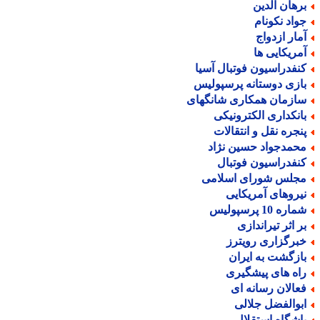
رهان الدین
واد نکونام
مار ازدواج
مریکایی ها
نفدراسیون فوتبال آسیا
ازی دوستانه پرسپولیس
ازمان همکاری شانگهای
انکداری الکترونیکی
نجره نقل و انتقالات
حمدجواد حسین نژاد
نفدراسیون فوتبال
جلس شورای اسلامی
یروهای آمریکایی
اره 10 پرسپولیس
ر اثر تیراندازی
برگزاری رویترز
ازگشت به ایران
اه های پیشگیری
عالان رسانه ای
بوالفضل جلالی
اشگاه استقلال