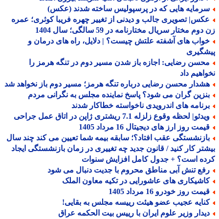
رمایه هایی که در پرسپولیس ساخته شدند (عکس)
کس| تصویری جالب و دیدنی از تغییر چهره فریبا کوثری؛ عمره
وم مختار سریال مختارنامه در 59 سالگی؛ سال 1404
واب های آشفته علتش چیست؟ | دلایل، راه های درمان و
شگیری
حسن رضایی: اجازه باز شدن مسیر دوم در تنگه هرمز را
اهیم داد
شدار محسن رضایی درباره تنگه هرمز؛ مسیر دوم باز نخواهد شد
نزین گران می شود؟ پاسخ نماینده مجلس به نگرانی مردم
رنامه های اندرویدی ناخواسته خطاکار شدند
دئو| لحظه وقوع زلزله 7.1 ریشتری ژاپن در اتاق عمل جراحی
مت روز ارز های دیجیتال 16 مرداد 1405
ازنشستگی عقب افتاد؟؛ سابقه بیمه شما تعیین می کند چند سال
تر کار کنید / قانون جدید چه تغییری در زمان بازنشستگی ایجاد
ده است؟ + جدول کامل افزایش سنوات
فع تنش آبی مناطق محروم با جدیت دنبال می شود
اشیکاری های عاشورایی در تکیه معاون الملک
مت روز خودرو 16 مرداد 1405
نایه عجیب عضو هیئت رییسه مجلس به بقایی!
یدار وزیر علوم ایران با رییس بیت الحکمه عراق