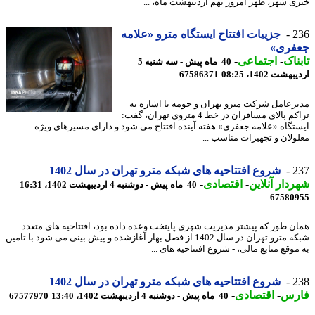
ی شهر، ظهر امروز نهم اردیبهشت ماه، ...
2
جزییات افتتاح ایستگاه مترو «علامه
فری»
ناک
-
اجتماعی
-
40 ماه پیش - سه شنبه 5
شت 1402، 08:25
67586371
رعامل شرکت مترو تهران و حومه با اشاره به
تراکم بالای مسافران در خط 4 متروی تهران، گفت:
تگاه «علامه جعفری» هفته آینده افتتاح می شود و دارای مسیرهای ویژه
ولان و تجهیزات مناسب ...
2
شروع افتتاحیه های شبکه مترو تهران در سال 1402
دار آنلاین
-
اقتصادی
-
40 ماه پیش - دوشنبه 4 اردیبهشت 1402، 16:31
67580
ن طور که پیشتر مدیریت شهری پایتخت وعده داده بود، افتتاحیه های متعدد
شبکه مترو تهران در سال 1402 از فصل بهار آغازشده و پیش بینی می شود با تامین
وقع منابع مالی، - شروع افتتاحیه های ...
2
شروع افتتاحیه های شبکه مترو تهران در سال 1402
رس
-
اقتصادی
-
40 ماه پیش - دوشنبه 4 اردیبهشت 1402، 13:40
67577970