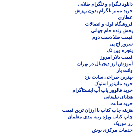
لود تلگرام و تلگرام طلایی
د ممبر تلگرام بدون ریزش
اری
شگاه لوله و اتصالات
 زنده جام جهانی
مت طلا دست دوم
ر اچ پی
ره وین تک
ت دلار امروز
زش ارز دیجیتال در تهران
ت بار
رین طراحی سایت یزد
د مانیتور استوک
د فالوور پاپ آپ اینستاگرام
یای تبلیغاتی
ید سالت
نه چاپ کتاب با ارزان ترین قیمت
 کتاب ویژه رتبه بندی معلمان
موزیک
مات مرکزی بوش