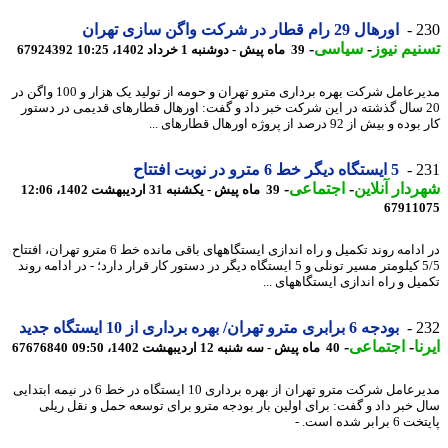
2
اورهال 29 رام قطار در شرکت واگن سازی تهران
یم نیوز
-
سیاسی
-
39 ماه پیش - دوشنبه 1 خرداد 1402، 10:25
67924392
مدیرعامل شرکت بهره برداری مترو تهران و حومه از تولید یک هزار و 100 واگن در
2 سال گذشته در این شرکت خبر داد و گفت: اورهال قطارهای قدیمی در دستور
و بیش از 92 درصد از پروژه اورهال قطارهای ...
2
5 ایستگاه دیگر خط 6 مترو در نوبت افتتاح
دار آنلاین
-
اجتماعی
-
39 ماه پیش - یکشنبه 31 اردیبهشت 1402، 12:06
67911
در ادامه روند تکمیل و راه اندازی ایستگاههای باقی مانده خط 6 مترو تهران، افتتاح
5/5 کیلومتر مسیر تونلی و 5 ایستگاه دیگر در دستور کار قرار دارد؛ - در ادامه روند
یل و راه اندازی ایستگاههای ...
2
بودجه 6 برابری مترو تهران/ بهره برداری از 10 ایستگاه جدید
ا
-
اجتماعی
-
40 ماه پیش - سه شنبه 12 اردیبهشت 1402، 09:50
67676840
مدیرعامل شرکت مترو تهران از بهره برداری 10 ایستگاه در خط 6 در نیمه ابتدایی
 خبر داد و گفت: برای اولین بار بودجه مترو برای توسعه حمل و نقل ریلی
رابر شده است. -