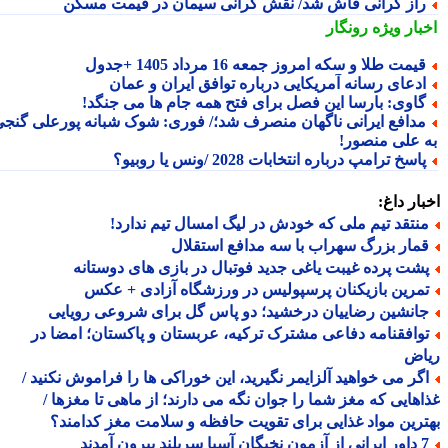
از گرانی فاش شد/ نقش گرانی سیمان در قیمت مسکن
بار ویژه
رونگار
یمت طلا و سکه امروز جمعه 16 مرداد 1405 +جدول
دعای رسانه آمریکایی درباره توافق ایران و عمان
اوی: بارسا این فصل برای فتح همه جام ها می جنگد!
دافع ایرانی ناگهان منصرف شد؛/ فوری: شوک شبانه پورعلی گنجی
 علی منصور!
اسخ ترامپ درباره انتخابات 2028 /ونس یا روبیو؟
ار داغ:
نتقد تیم ملی که خودش در لیگ امسال تیم ندارد!
مار بزرگ سهراب با سه مدافع استقلال
شت پرده غیبت یاغی جدید فوتبال در بازی های دوستانه
مرین بازیکنان پرسپولیس در ورزشگاه آزادی + عکس
انشین رضاییان درخشید؛ دو پاس گل برای شروعی رویایی
وافقنامه دفاعی مشترک ترکیه، عربستان و پاکستان؛ امضا در
اض
گر می خواهید آلزایمر نگیرید، این خوراکی ها را فراموش نکنید /
هایی که مغز شما را جوان نگه می دارند؛ از ماهی تا مغزها /
رین مواد غذایی برای تقویت حافظه و سلامت مغز کدامند؟
 سربلند بیرون آمدند