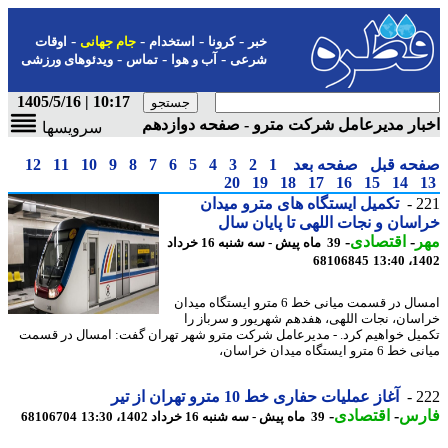
-
-
-
-
خبر
کرونا
استخدام
جام جهانی
اوقات
-
-
-
شرعی
آب و هوا
تماس
ویدئوهای ورزشی
10:17 | 1405/5/16
ار مدیرعامل شرکت مترو - صفحه دوازدهم
سرویسها
حه قبل
صفحه بعد
1
2
3
4
5
6
7
8
9
10
11
12
20
19
18
17
16
15
14
2
تکمیل ایستگاه های مترو میدان
سان و نجات اللهی تا پایان سال
ر
-
اقتصادی
-
39 ماه پیش - سه شنبه 16 خرداد
68106845
1402
امسال در قسمت میانی خط 6 مترو ایستگاه میدان
سان، نجات اللهی، هفدهم شهریور و سرباز را
یل خواهیم کرد. - مدیرعامل شرکت مترو شهر تهران گفت: امسال در قسمت
مترو ایستگاه میدان خراسان،
2
آغاز عملیات حفاری خط 10 مترو تهران از تیر
رس
-
اقتصادی
-
39 ماه پیش - سه شنبه 16 خرداد 1402، 13:30
68106704