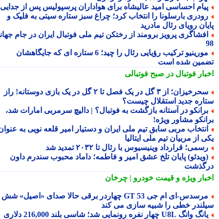
یام احساسی امید عالیشاه برای هواداران پرسپولیس پس از جدایی
ودری بارسلونا را انتخاب کرد؛ چراغ سبز ستاره سیتی به فلیک و
یان رویای رئال مادرید
فشاگری پرویز برومند از رختکن تیم ملی فوتبال ایران در جام جهانی
مورینیو ترکیب رؤیایی رئال را چید؛ 6 ستاره ای که جایگاهشان
مین شده است
بار فوتبال در صبح فوتبالی
سحرخیزان؛ از ۳ گل در یک فصل تا ۲ گل در یک بازی دوستانه! راز
اره جدید استقلال چیست؟
رانکو در آستانه بازگشت به فوتبال؟ | دالیچ سرمربی امارات شد،
انکو مشاور ویژه!
نتخاب مربی سابق تیم ملی ایران و دستیار امیر قلعه نویی به عنوان
 از مربیان تیم ملی ایتالیا
سمی؛ قرارداد وینیسیوس با رئال تا ۲۰۳۲ تمدید شد
ویدئو) پایان تلخ عشق امیر و فاطمه؛ داماد محبوب سندرم داون
گذشت
بار ویژه
و قیمت خودرو | چرخان
مرسدس‑ای ام جی GT 53 چهاردر برقی حالا صدای «اصیل» شش
لندر خطی را شبیه سازی می کند
یانگ وانگ U8L چهار نفره رونمایی شد؛ شاسی بلند 216,000 دلاری