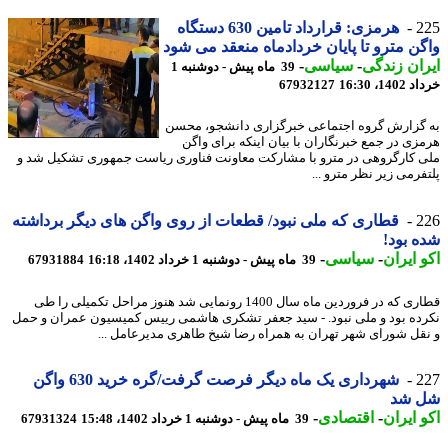
2
هرمزی: قرارداد تامین 630 دستگاه
ن مترو تا پایان خردادماه منعقد می شود
ان زندگی
-
سیاسی
-
39 ماه پیش - دوشنبه 1
14، 16:30
67932127
گزارش گروه اجتماعی خبرگزاری دانشجو، محسن
زی در جمع خبرنگاران با بیان اینکه برای واگن
 کارگروهی در مترو با مشارکت معاونت فناوری ریاست جمهوری تشکیل شد و
فرمی زیر نظر مترو ...
2
قطاری که ملی نبود/ قطعات از روی واگن های دیگر برداشته
 بود!
 ایران
-
سیاسی
-
39 ماه پیش - دوشنبه 1 خرداد 1402، 16:18
67931884
قطاری که در فروردین ماه سال 1400 رونمایی شد هنوز مراحل تکمیلی را طی
ده بود و ملی نبود. - سید جعفر تشکری هاشمی رییس کمیسیون عمران و حمل
قل شورای شهر تهران به همراه رضا شیخ طاهری مدیرعامل ...
2
شهرداری یک ماه دیگر فرصت گرفت/گره خرید 630 واگن
 شد
 ایران
-
اقتصادی
-
39 ماه پیش - دوشنبه 1 خرداد 1402، 15:48
67931324