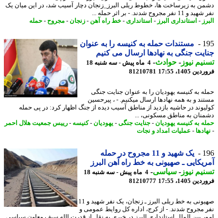
ن به زیرساخت ها، خطوط ریلی البرز_زنجان دچار آسیب شد، در این میان یک
 نفر مجروح شدند. - بر اثر حمله ...
ز
-
استانداری البرز
-
استانداری
-
خط راه آهن
-
زنجان
-
مجروح
-
حمله
1
مستندات حمله به کنیسه را به عنوان
یت جنگی به نهادها ارسال می کنیم
یم نیوز
-
حوادث
-
4 ماه پیش - سه شنبه 18
 1405، 17:55
81210781
ه به کنیسه یهودیان را به عنوان جنایت جنگی
ند و به همه نهادها ارسال میکنیم. - ، پیرحسین
یوند در حاشیه بازدید از مناطق آسیب دیده از جنگ اظهار کرد: در پی حمله
نان به مناطق مسکونی، ...
ه به کنیسه یهودیان
-
جنایت جنگی
-
یهودیان
-
کنیسه
-
رییس جمعیت هلال احمر
ادها
-
عملیات امداد و نجات
1
یک شهید و 11 مجروح در حمله
یکایی ـ صهیونی به خط راه آهن البرز
یم نیوز
-
سیاسی
-
4 ماه پیش - سه شنبه 18
 1405، 17:55
81210777
صهیونی به خط ریلی البرز ـ زنجان، یک نفر شهید و 11
 مجروح شدند. - از کرج، اداره کل روایط عمومی و
ر بین الملل استانداری البرز در خبری به نقل از قدرت الله سیف معاون سیاسی