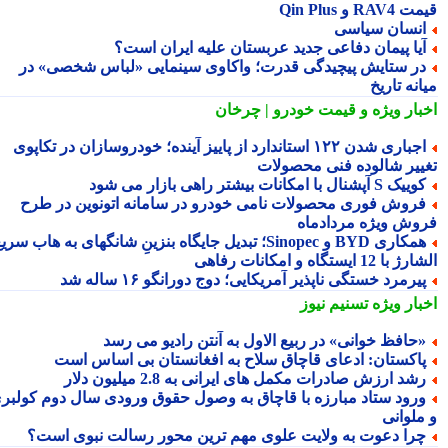
RA و Qin Plus
نسان سیاسی
یا پیمان دفاعی جدید عربستان علیه ایران است؟
ر ستایش پیچیدگی قدرت؛ واکاوی سینمایی «لباس شخصی» در
نه تاریخ
بار ویژه
و قیمت خودرو | چرخان
اجباری شدن ۱۲۲ استاندارد از پاییز آینده؛ خودروسازان در تکاپوی
ییر شالوده فنی محصولات
یک S آپشنال با امکانات بیشتر راهی بازار می شود
روش فوری محصولات نامی خودرو در سامانه اتونوین در طرح
وش ویژه مردادماه
همکاری BYD و Sinopec؛ تبدیل جایگاه بنزینِ شانگهای به هاب سریع
ا 12 ایستگاه و امکانات رفاهی
یرمرد خستگی ناپذیر آمریکایی؛ دوج دورانگو ۱۶ ساله شد
بار ویژه
تسنیم نیوز
حافظ خوانی» در ربیع الاول به آنتن رادیو می رسد
اکستان: ادعای قاچاق سلاح به افغانستان بی اساس است
شد ارزش صادرات مکمل های ایرانی به 2.8 میلیون دلار
رود ستاد مبارزه با قاچاق به وصول حقوق ورودی سال دوم کولبری
ملوانی
را دعوت به ولایت علوی مهم ترین محور رسالت نبوی است؟