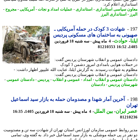
انداری اعلام کرد:
ون سیاسی استانداری
-
استانداری
-
عملیات امداد و نجات
-
آمریکایی
-
مجروح
-
ز
-
استانداری البرز
1
شهادت 3 کودک در حمله آمریکایی ـ
ونی به ساختمان های مسکونی پردیس
ا
-
حوادث
-
4 ماه پیش - سه شنبه 18 فروردین
81210353
1405
ستان عمومی و انقلاب شهرستان پردیس گفت:
در حملات هوایی بامدادی امروز دشمن 3 کودک
وم یه شهادت رسیدند. به گزارش ایلنا، عنایت الله علیپور اظهار داشت: -
ستان عمومی و انقلاب شهرستان پردیس گفت:
ستان عمومی و انقلاب
-
امداد
-
عمومی و انقلاب
-
پردیس
-
دادستان عمومی
-
ستان پردیس
-
دادستان
1
آخرین آمار شهدا و مصدومان حمله به بازار سید اسماعیل
ان
 ایران
-
بین الملل
-
4 ماه پیش - سه شنبه 18 فروردین 1405، 16:35
81210
ر روابط عمومی سازمان اورژانس استان تهران از شهادت سه تن و مصدومیت
نفر در پی حمله موشکی به بازار سید اسماعیل خبر داد. به گفته وی، تمامی