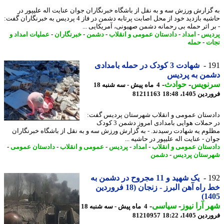
گزارش ورزش سه و به نقل از باشگاه خبرنگاران جوان عنایت اله علیپور در
حاشیه بازدید خود از محل اصابت پرتابه دشمن در فاز 4 پردیس به خبرنگاران گفت:
ر اثر حمله بی رحمانه دشمن صهیونی، آمریکایی ...
یس
-
امداد
-
دادستان عمومی و انقلاب
-
دشمن
-
خبرنگاران
-
عملیات امداد و
ت
-
حمله
1
شهادت 3 کودک در حمله بامدادی
من به پردیس
نویس
-
حوادث
-
4 ماه پیش - سه شنبه 18
 1405، 18:48
81211163
ستان عمومی و انقلاب شهرستان پردیس گفت:
در حملات هوایی بامدادی امروز دشمن 3 کودک
وم یه شهادت رسیدند. - به گزارش ورزش سه و به نقل از باشگاه خبرنگاران
 - عنایت اله علیپور در حاشیه ...
ستان عمومی و انقلاب
-
امداد
-
پردیس
-
عمومی و انقلاب
-
دادستان عمومی
-
ستان پردیس
-
دشمن
1
یک شهید و 11 مجروح در دشمن به
خط راه آهن البرز - زنجان (18 فروردین
14
 آرا نیوز
-
سیاسی
-
4 ماه پیش - سه شنبه 18
 1405، 18:22
81210957