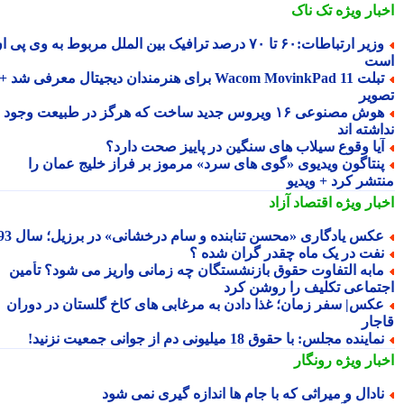
بار ویژه
تک ناک
وزیر ارتباطات:۶۰ تا ۷۰ درصد ترافیک بین الملل مربوط به وی پی ان
ت
تبلت Wacom MovinkPad 11 برای هنرمندان دیجیتال معرفی شد +
ویر
هوش مصنوعی ۱۶ ویروس جدید ساخت که هرگز در طبیعت وجود
شته اند
یا وقوع سیلاب های سنگین در پاییز صحت دارد؟
نتاگون ویدیوی «گوی های سرد» مرموز بر فراز خلیج عمان را
تشر کرد + ویدیو
بار ویژه
اقتصاد آزاد
کس یادگاری «محسن تنابنده و سام درخشانی» در برزیل؛ سال 93
فت در یک ماه چقدر گران شده ؟
ابه التفاوت حقوق بازنشستگان چه زمانی واریز می شود؟ تأمین
تماعی تکلیف را روشن کرد
کس| سفر زمان؛ غذا دادن به مرغابی های کاخ گلستان در دوران
جار
ماینده مجلس: با حقوق 18 میلیونی دم از جوانی جمعیت نزنید!
بار ویژه
رونگار
ادال و میراثی که با جام ها اندازه گیری نمی شود