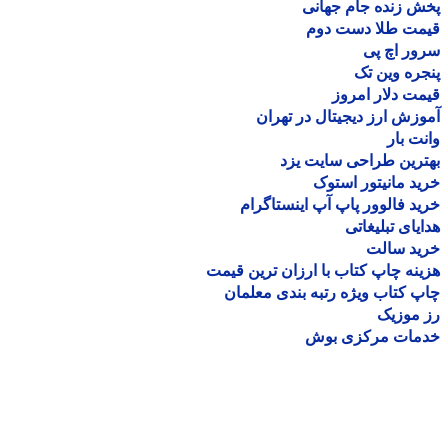
 زنده جام جهانی
مت طلا دست دوم
ر اچ پی
ره وین تک
ت دلار امروز
زش ارز دیجیتال در تهران
ت بار
رین طراحی سایت یزد
د مانیتور استوک
د فالوور پاپ آپ اینستاگرام
یای تبلیغاتی
ید سالت
نه چاپ کتاب با ارزان ترین قیمت
 کتاب ویژه رتبه بندی معلمان
موزیک
مات مرکزی بوش