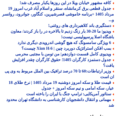
افه مشهور خیابان ویلا در این روزها یکبار مصرف شد!
جدول قطعی برق کرمانشاه، سنقر و اسلام آباد غرب امروز 19
مرداد 1405 +برنامه خاموشی قصرشیرین، کنگاور، جوانرود، روانسر
ستگیری باند کلاهبرداری های روغنی!
ویدیو| ما 20-30 بار زنگ زدیم تا بالاخره در را باز کردند/ معاون
گاه اصلا پرسپولیسی نیست!
درویدی دیگری ندارد
ب افکن استراتژیک دوربرد چین | Xian H-6 چیست؟
یدیوی کامل قسمت دوازدهم| من تومن با مجتبی محرمی
جدول دستمزد کارگران 1405؛ حقوق کارگران چقدر افزایش
فت؟
وزیر ارتباطات:60 تا 70 درصد ترافیک بین الملل مربوط به وی پی
 است
قیمت طلا و سکه امروز دوشنبه 19 مرداد 1405 | نرخ طلای 18
ر، سکه امامی و نیم سکه امروز + جدول
ناتور آمریکایی: ترامپ جنگ با ایران را باخته است
همانی و انتقال دانشجویان کارشناسی به دانشگاه تهران محدود