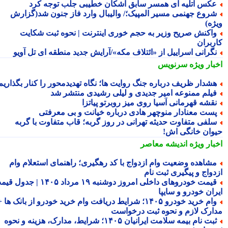
کس آتلیه ای همسر سابق اشکان خطیبی جلب توجه کرد
روع جهنمی مسیر المپیک؛/ والیبال وارد فاز جنون شد(گزارش
ژه)
اکنش صریح وزیر به حجم خوری اینترنت | نحوه ثبت شکایت
ربران
گرانی اسراییل از «ائتلاف مکه»/آرایش جدید منطقه ای تل آویو
بار ویژه
سرنویس
شدار ظریف درباره جنگ روایت ها؛ نگاه تهدیدمحور را کنار بگذاریم
یلم ممنوعه امیر جدیدی و لیلی رشیدی منتشر شد
قشه قهرمانی آسیا روی میز روبرتو پیاتزا
ست معنادار منوچهر هادی درباره خیانت و بی معرفتی
لفی متفاوت حدیثه تهرانی در روز گربه؛ قاب متفاوت با گربه
وان خانگی اش!
بار ویژه
اندیشه معاصر
شاهده وضعیت وام ازدواج با کد رهگیری؛ راهنمای استعلام وام
دواج و پیگیری ثبت نام
قیمت خودروهای داخلی امروز دوشنبه ۱۹ مرداد ۱۴۰۵ | جدول قیمت
ران خودرو و سایپا
وام خرید خودرو ۱۴۰۵؛ شرایط دریافت وام خرید خودرو از بانک ها +
ارک لازم و نحوه ثبت درخواست
ثبت نام بیمه سلامت ایرانیان ۱۴۰۵؛ شرایط، مدارک، هزینه و نحوه