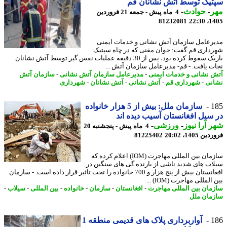
یک توسط آتش نشانان قم
ر
-
حوادث
-
4 ماه پیش - جمعه 21 فروردین
81232081
1405
رعامل سازمان آتش نشانی و خدمات ایمنی
داری قم گفت: جوان مقنی که در چاه سپتیک
باریک سقوط کرده بود، پس از 30 دقیقه عملیات نفس گیر توسط آتش نشانان
ت یافت. - قم- مدیرعامل سازمان آتش ...
 نشانی و خدمات ایمنی
-
مدیرعامل سازمان آتش نشانی
-
سازمان آتش
نی
-
شهرداری قم
-
آتش نشانی
-
آتش نشانان
-
شهرداری
1
سازمان ملل: بیش از 5 هزار خانواده
سیل افغانستان آسیب دیده اند
 آرا نیوز
-
ورزشی
-
4 ماه پیش - پنجشنبه 20
 1405، 20:02
81225402
سازمان بین المللی مهاجرت (IOM) اعلام کرده که
اب های شدید ناشی از بارنده گی های سنگین در
افغانستان بیش از پنج هزار و 700 خانواده را تحت تاثیر قرار داده است. - سازمان
المللی مهاجرت (IOM) ...
مان بین المللی مهاجرت
-
افغانستان
-
سازمان
-
خانواده
-
بین المللی
-
سیلاب
-
مان ملل
1
آواربرداری پلاک های قدیمی منطقه 1