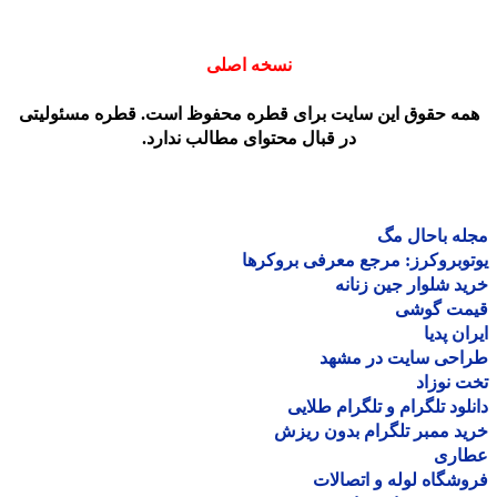
نسخه اصلی
مه حقوق این سایت برای قطره محفوظ است. قطره مسئولیتی
در قبال محتوای مطالب ندارد.
ه باحال مگ
وبروکرز: مرجع معرفی بروکرها
د شلوار جین زنانه
مت گوشی
ان پدیا
احی سایت در مشهد
 نوزاد
لود تلگرام و تلگرام طلایی
د ممبر تلگرام بدون ریزش
اری
شگاه لوله و اتصالات