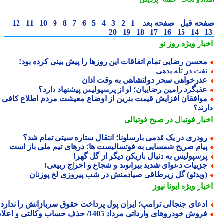
حه قبل
صفحه بعد
1
2
3
4
5
6
7
8
9
10
11
12
20
19
18
17
16
15
14
بار ویژه
روز نو
حسن رضایی تمام اتفاقات این روزها را پیش بینی کرده بود!
فت در تله بدهی
ذرخواهی سحر دولتشاهی به وقت اذان
قبگرد رامین رضاییان؛ او از پرسپولیس پیشنهاد دارد؟
وافقان افزایش قیمت بنزین از اوضاع معیشت مردم اطلاع کافی
رند؟
بار فوتبال در صبح فوتبالی
ودری در یک قدمی بارسلونا؛ انتقال ستاره سیتی تمام شد؟
یام صریح شمسایی به فوتسالیست ها؛ درهای تیم ملی باز است
رسپولیس به دنبال بازیکن دیگر از گل گهر!
زییات دعوای شدید بیرانوند و شجاع و اخراج ربیعی!
ویدئو) گل زیرطاقی صیادمنش در شب پیروزی لخ پوزنان
بار ویژه
ایونا نیوز
دعای جنجالی ترامپ؛ ایران پول پرداخت حقوق سربازانش را ندارد
فروش خودروهای وارداتی مرداد 1405/ حذف حساب وکالتی و اعلام