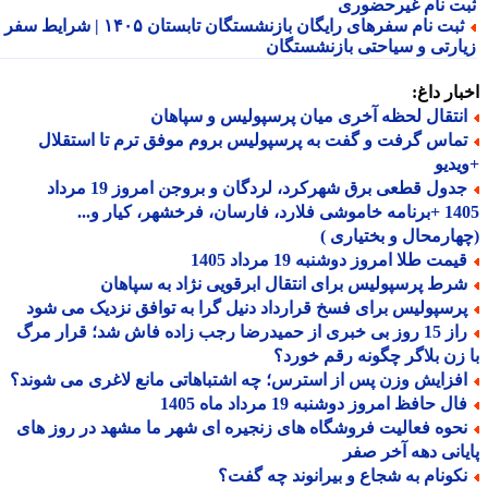
ت نام غیرحضوری
ثبت نام سفرهای رایگان بازنشستگان تابستان ۱۴۰۵ | شرایط سفر
ارتی و سیاحتی بازنشستگان
ار داغ:
نتقال لحظه آخری میان پرسپولیس و سپاهان
ماس گرفت و گفت به پرسپولیس بروم موفق ترم تا استقلال
دیو
جدول قطعی برق شهرکرد، لردگان و بروجن امروز 19 مرداد
1405 +برنامه خاموشی فلارد، فارسان، فرخشهر، کیار و...
ارمحال و بختیاری )
مت طلا امروز دوشنبه 19 مرداد 1405
رط پرسپولیس برای انتقال ابرقویی نژاد به سپاهان
رسپولیس برای فسخ قرارداد دنیل گرا به توافق نزدیک می شود
راز 15 روز بی خبری از حمیدرضا رجب زاده فاش شد؛ قرار مرگ
زن بلاگر چگونه رقم خورد؟
فزایش وزن پس از استرس؛ چه اشتباهاتی مانع لاغری می شوند؟
ل حافظ امروز دوشنبه 19 مرداد ماه 1405
حوه فعالیت فروشگاه های زنجیره ای شهر ما مشهد در روز های
انی دهه آخر صفر
کونام به شجاع و بیرانوند چه گفت؟