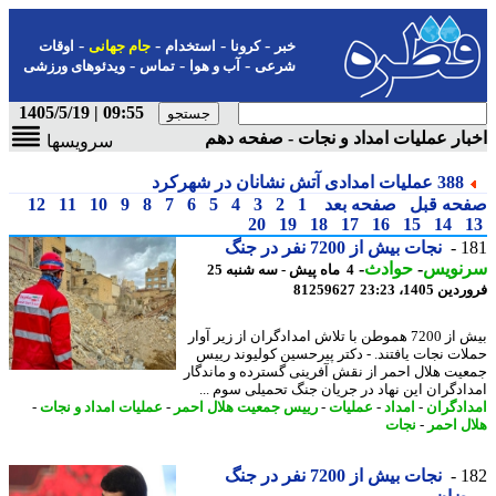
-
-
-
-
خبر
کرونا
استخدام
جام جهانی
اوقات
-
-
-
شرعی
آب و هوا
تماس
ویدئوهای ورزشی
09:55 | 1405/5/19
ار عملیات امداد و نجات - صفحه دهم
سرویسها
388 عملیات امدادی آتش نشانان در شهرکرد
حه قبل
صفحه بعد
1
2
3
4
5
6
7
8
9
10
11
12
20
19
18
17
16
15
14
1
نجات بیش از 7200 نفر در جنگ
نویس
-
حوادث
-
4 ماه پیش - سه شنبه 25
 1405، 23:23
81259627
بیش از 7200 هموطن با تلاش امدادگران از زیر آوار
ات نجات یافتند. - دکتر پیرحسین کولیوند رییس
یت هلال احمر از نقش آفرینی گسترده و ماندگار
ادگران این نهاد در جریان جنگ تحمیلی سوم ...
ادگران
-
امداد
-
عملیات
-
رییس جمعیت هلال احمر
-
عملیات امداد و نجات
-
ل احمر
-
نجات
1
نجات بیش از 7200 نفر در جنگ