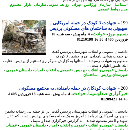
نیان این حادثه مرد بوده و پس از اتمام ...
اعیل
-
سازمان اورژانس
-
تهران
-
روابط عمومی سازمان
-
بازار
-
مصدوم
-
ر روابط عمومی
1
شهادت 3 کودک در حمله آمریکایی ـ
ونی به ساختمان های مسکونی پردیس
یم نیوز
-
حوادث
-
4 ماه پیش - سه شنبه 18
 1405، 16:30
81210198
ستان عمومی و انقلاب شهرستان پردیس گفت:
در حملات هوایی بامدادی امروز دشمن 3 کودک
وم یه شهادت رسیدند. - استانها به گزارش خبرگزاری تستنیم از پردیس، عنایت
 علیپور اظهار داشت: ...
ستان عمومی و انقلاب
-
پردیس
-
عمومی و انقلاب
-
امداد
-
دادستان عمومی
-
ستان پردیس
-
ساختمان
2
شهادت کودکان در حمله بامدادی به مجتمع مسکونی
رگزاری صداوسیما
-
حوادث
-
4 ماه پیش - سه شنبه 18 فروردین 1405،
81209421
14
ستان عمومی و انقلاب شهرستان پردیس گفت: بر اثر حمله بی رحمانه دشمن
صهیونی، آمریکایی در بامداد امروز به یک محله مسکونی پردیس، دست کم 6 تن
. - به گزارش خبرگزاری صدا و سیما ،
ستان عمومی و انقلاب
-
عمومی و انقلاب
-
امداد
-
دادستان عمومی
-
عملیات
اد و نجات
-
حمله
-
پردیس