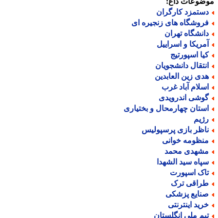
ضوعات داغ:
ستمزد کارگران
روشگاه های زنجیره ای
انشگاه تهران
مریکا و اسراییل
یا اسپورتیج
نتقال دانشجویان
دی زین العابدین
سلام آباد غرب
وشی اندرویدی
ستان چهارمحال و بختیاری
ژیم
اظر بازی پرسپولیس
نظومه خوانی
شهدی محمد
پاه سید الشهدا
اک اسپورت
راقی ترک
نایع پزشکی
رید اینترنتی
یم ملی انگلستان