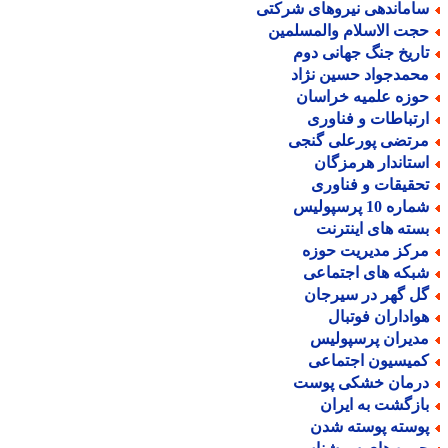
اماندهی نیروهای شرکتی
جت الاسلام والمسلمین
اریخ جنگ جهانی دوم
حمدجواد حسین نژاد
وزه علمیه خراسان
رتباطات و فناوری
رتضی پورعلی گنجی
ستاندار هرمزگان
حقیقات و فناوری
اره 10 پرسپولیس
سته های اینترنت
رکز مدیریت حوزه
بکه های اجتماعی
ل گهر در سیرجان
واداران فوتبال
دیران پرسپولیس
میسیون اجتماعی
رمان خشکی پوست
ازگشت به ایران
وسته پوسته شدن