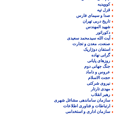
وویدیه
زل تپه
دا و سیمای فارس
اریخ دربی تهران
هید المهندس
کوراتور
یت الله سیدمحمد سعیدی
نعت، معدن و تجارت
ستفان دوژاریک
رانی نهاده
وزهای پایانی
نگ جهانی دوم
روس و داماد
جت الاسلام
یروی شرکتی
هدی تارتار
هبر انقلاب
ازمان ساماندهی مشاغل شهری
رتباطات و فناوری اطلاعات
ازمان اداری و استخدامی