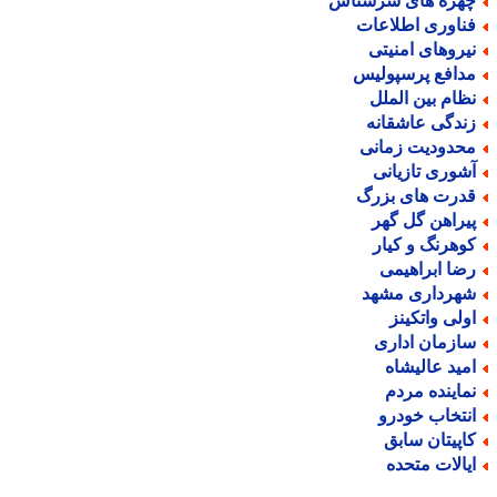
هره های سرشناس
ناوری اطلاعات
یروهای امنیتی
دافع پرسپولیس
ظام بین الملل
ندگی عاشقانه
حدودیت زمانی
شوری تازیانی
درت های بزرگ
یراهن گل گهر
وهرنگ و کیار
ضا ابراهیمی
هرداری مشهد
ولی واتکینز
ازمان اداری
مید عالیشاه
ماینده مردم
نتخاب خودرو
اپیتان سابق
یالات متحده