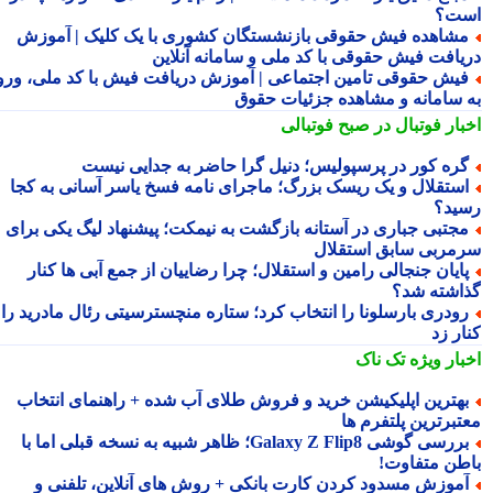
ت؟
شاهده فیش حقوقی بازنشستگان کشوری با یک کلیک | آموزش
یافت فیش حقوقی با کد ملی و سامانه آنلاین
یش حقوقی تامین اجتماعی | آموزش دریافت فیش با کد ملی، ورود
 سامانه و مشاهده جزئیات حقوق
بار فوتبال در صبح فوتبالی
ره کور در پرسپولیس؛ دنیل گرا حاضر به جدایی نیست
ستقلال و یک ریسک بزرگ؛ ماجرای نامه فسخ یاسر آسانی به کجا
ید؟
جتبی جباری در آستانه بازگشت به نیمکت؛ پیشنهاد لیگ یکی برای
مربی سابق استقلال
ایان جنجالی رامین و استقلال؛ چرا رضاییان از جمع آبی ها کنار
اشته شد؟
ودری بارسلونا را انتخاب کرد؛ ستاره منچسترسیتی رئال مادرید را
ر زد
بار ویژه
تک ناک
هترین اپلیکیشن خرید و فروش طلای آب شده + راهنمای انتخاب
تبرترین پلتفرم ها
بررسی گوشی Galaxy Z Flip8؛ ظاهر شبیه به نسخه قبلی اما با
طن متفاوت!
موزش مسدود کردن کارت بانکی + روش های آنلاین، تلفنی و