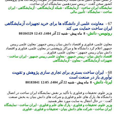
ر سخن گفت. - رییس سیزدهمین نمایشگاه ایران ساخت،
یشگاه ایران ساخت
-
آزمایشگاه
-
شبکه آزمایشگاهی
-
آزمایشگاهی
-
ایران
خت
-
نمایشگاه
-
تأمین مالی
معاونت علمی از دانشگاه ها برای خرید تجهیزات آزمایشگاهی
ان ساخت حمایت می کند
نویس
-
دانش
-
8 ماه پیش - شنبه 22 آذر 1404، 12:43
80184329
ون علمی، فناوری و اقتصاد دانش بنیان رییس جمهور: معاون علمی رییس
ور اعلام کرد دانشگاه ها و مراکز پژوهشی در معاون علمی، فناوری و اقتصاد
ش بنیان رییس جمهور: - معاون علمی، فناوری ...
صاد دانش بنیان
-
رییس جمهور
-
معاون علمی رییس جمهور
-
ایران ساخت
-
یزات آزمایشگاهی
-
معاون
-
آزمایشگاهی
ایران ساخت بستری برای تجاری سازی پژوهش و تقویت
وری باز در صنعت است
ا
-
دانش
-
8 ماه پیش - شنبه 22 آذر 1404، 12:05
80183841
ر علوم، تحقیقات و فناوری با تأکید بر نقش نمایشگاه ایران ساخت در اتصال
شگاه ها، پارک های علم و فناوری و شرکت های دانش بنیان به بخش صنعت
: - در ﺣﺎل اﻧﺘﻘﺎل ﺑﻪ ﺳﺎﯾﺖ ﻣﻮرد ﻧﻈﺮ ﻫﺴﺘﯿﺪ.
ر علوم، تحقیقات و فناوری
-
پارک های علم و فناوری
-
ایران ساخت
-
نمایشگاه
ان ساخت
-
شرکت های دانش بنیان
-
تحقیقات و فناوری
-
فناوری