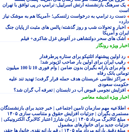
ک سرهنگ بازنشسته ارتش اسراییل: ترامپ در پی توافق با تهران
ت
ست رد ترامپ به درخواست زلنسکی؛ «آمریکا هم به موشک نیاز
رد»
خبار و تحولات شب و روز گذشته/ پالس های مثبت از پایان جنگ
ان و آمریکا
شک های سحر دولتشاهی در آغوش غزل شاکری+ فیلم
بار ویژه
رونگار
د اولین پیشنهاد اتلتیکو برای ستاره پرطرفدار
قیب ایران برای اولین بار صاحب لژیونر شد!
وام برای یارانه بگیران بدون ضامن | وام فوری 10 تا 100 میلیون
مانی بانک رفاه
راکز نظامی عربستان هدف حمله قرار گرفت؛ تهدید تند علیه
ومت سعودی
فزایش نجومی قبوض آب در تابستان | تعرفه آب گران شد؟
بار ویژه
اندیشه معاصر
طلاعیه مهم سازمان تامین اجتماعی | خبر جدید برای بازنشستگان و
تمری بگیران | جزئیات افزایش حقوق و متناسب سازی ۱۴۰۵
مبلغ کالابرگ مرداد ۱۴۰۵ | زمان شارژ اعتبار کالابرگ الکترونیکی |
ئیات جدید برای خانوارهای مشمول
مبلغ دقیق یارانه مرداد ماه ۱۴۰۵ | رقم یارانه نقدی خانوارها چقدر