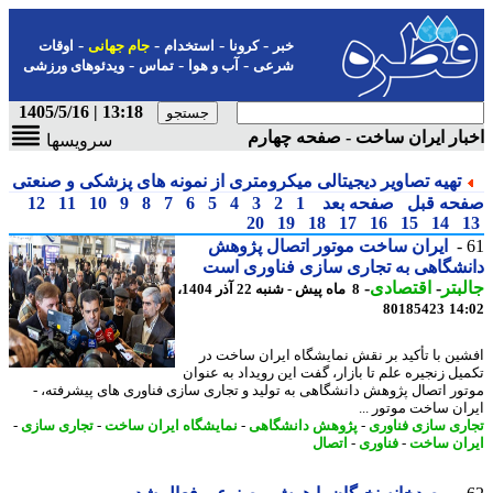
-
-
-
-
خبر
کرونا
استخدام
جام جهانی
اوقات
-
-
-
شرعی
آب و هوا
تماس
ویدئوهای ورزشی
13:18 | 1405/5/16
ار ایران ساخت - صفحه چهارم
سرویسها
تهیه تصاویر دیجیتالی میکرومتری از نمونه های پزشکی و صنعتی
حه قبل
صفحه بعد
1
2
3
4
5
6
7
8
9
10
11
12
20
19
18
17
16
15
14
ایران ساخت موتور اتصال پژوهش
شگاهی به تجاری سازی فناوری است
بتر
-
اقتصادی
-
8 ماه پیش - شنبه 22 آذر 1404،
80185423
14
ین با تأکید بر نقش نمایشگاه ایران ساخت در
یل زنجیره علم تا بازار، گفت این رویداد به عنوان
ور اتصال پژوهش دانشگاهی به تولید و تجاری سازی فناوری های پیشرفته، -
ان ساخت موتور ...
ری سازی فناوری
-
پژوهش دانشگاهی
-
نمایشگاه ایران ساخت
-
تجاری سازی
-
ان ساخت
-
فناوری
-
اتصال