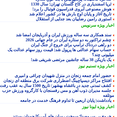
ریا اسفندیاری در کاخ گلستان تهران؛ سال 1330
وش مصنوعی آبروی فدراسیون فوتبال را برد!
اریخ آغاز و پایان اوج بارش ها در کشور اعلام شد
ستوری رامین رضاییان بعد جدایی از استقلال
بار ویژه
سرنویس
ند همکاری سه ساله ورزش ایران و آذربایجان امضا شد
شم تراکتور به دو ستاره ایران در جام جهانی 2026
و راهی دردناک ترامپ برای خروج از جنگ ایران
ساب سهام عدالتی ها پرپول شد| قیمت روز سهام عدالت یک
لیونی چند؟
 بازیکن 38 ساله جانشین مرتضی شریفی شد!
بار ویژه
تسنیم نیوز
ضور امام جمعه زنجان در منزل شهیدان چراغی و امیری
فتتاح مراکز دیسپاچینگ اضطراری شرکت برق منطقه ای زنجان
شف تمدنی جدید در باغشاه بهشهر/ تاریخ 1500 سال به عقب رفت
لسه مدیران ذوب آهن و مس رفسنجان با کارگروه ورزش حزب
تلفه
ادداشت| پایان اربعین تا تداوم فرهنگ خدمت در جامعه
بار ویژه
ایونا نیوز
روج بی سروصدا؛ سوخت رسان های آمریکا چمدان بستند