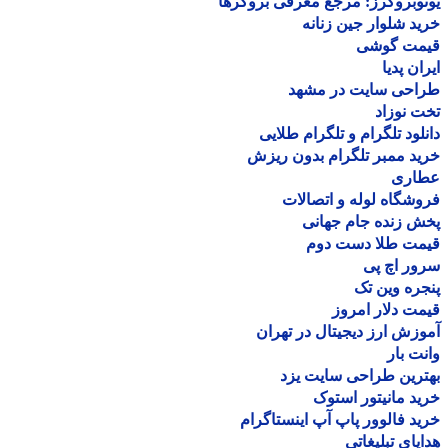
وبروکرز: مرجع معرفی بروکرها
د شلوار جین زنانه
مت گوشی
ان پدیا
احی سایت در مشهد
 نوزاد
لود تلگرام و تلگرام طلایی
د ممبر تلگرام بدون ریزش
اری
شگاه لوله و اتصالات
 زنده جام جهانی
مت طلا دست دوم
ر اچ پی
ره وین تک
ت دلار امروز
زش ارز دیجیتال در تهران
ت بار
رین طراحی سایت یزد
د مانیتور استوک
د فالوور پاپ آپ اینستاگرام
یای تبلیغاتی