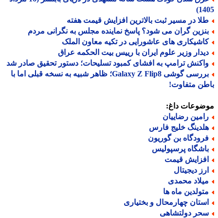
14
لا در مسیر ثبت بالاترین افزایش قیمت هفته
نزین گران می شود؟ پاسخ نماینده مجلس به نگرانی مردم
اشیکاری های عاشورایی در تکیه معاون الملک
یدار وزیر علوم ایران با رییس بیت الحکمه عراق
اکنش ترامپ به افشای کمبود تسلیحات؛ دستور تحقیق صادر شد
بررسی گوشی Galaxy Z Flip8؛ ظاهر شبیه به نسخه قبلی اما با
ن متفاوت!
ضوعات داغ:
امین رضاییان
لدینگ خلیج فارس
رودگاه بن گوریون
اشگاه پرسپولیس
فزایش قیمت
رز دیجیتال
یلاد محمدی
تولدین ماه ها
ستان چهارمحال و بختیاری
حر دولتشاهی