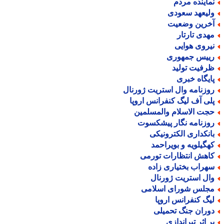
ماینده مردم
لیعهد سعودی
خرین وضعیت
هدی تارتار
یروی هوایی
ییس جمهوری
رفیت تولید
ایگاه خبری
وزنامه وال استریت ژورنال
لی آف لیگ کنفرانس اروپا
جت الاسلام والمسلمین
وزنامه نگار پیشکسوت
انکداری الکترونیکی
هگیلویه و بویراحمد
اهش انتظارات تورمی
هراب بختیاری زاده
ال استریت ژورنال
جلس شورای اسلامی
یگ کنفرانس اروپا
وران جنگ تحمیلی
ر اثر تیراندازی