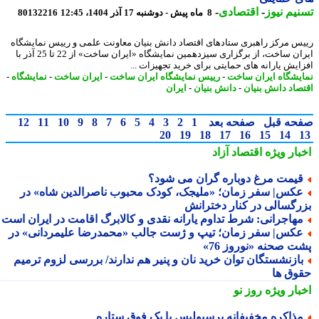
یم نیوز
-
اقتصادی
-
8 ماه پیش - دوشنبه 17 آذر 1404، 12:45
80132216
س مرکز راهبری ستادهای اقتصاد دانش بنیان معاونت علمی و رییس نمایشگاه
ایران ساخت، از برگزاری سیزدهمین نمایشگاه «ایران ساخت» از 22 تا 25 آذر با
ایش یارانه های حمایتی برای خرید تجهیزات ...
یشگاه ایران ساخت
-
رییس نمایشگاه ایران ساخت
-
ایران ساخت
-
نمایشگاه
-
صاد دانش بنیان
-
دانش بنیان
-
ایران
حه قبل
صفحه بعد
1
2
3
4
5
6
7
8
9
10
11
12
20
19
18
17
16
15
14
بار ویژه
اقتصاد آزاد
یمت مرغ دوباره گران می شود؟
کس| سفر زمان؛ «ملیجک، کودک محبوب ناصرالدین شاه» در
رگسالی در کنار دخترانش
هاجرانی: شرط تداوم یارانه نقدی و کالابرگ اقامت در ایران است
کس| سفر زمان؛ تیپ و ژست جالب «محمدرضا علیمردانی» در
ت صحنه «نوروز 76»
ازنشستگان توان خرید نان و پنیر هم ندارند/ بررسی لزوم ترمیم
وق ها
بار ویژه
روز نو
ذاکره مخفیفانه پرسپولیس با یک فوق ستاره