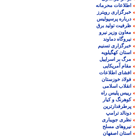
طلاعات محرمانه
برگزاری رویترز
رباره پرسپولیس
رفیت تولید برق
عاون وزیر نیرو
یروگاه دماوند
برگزاری تسنیم
ستان کهگیلویه
رگ بر اسراییل
قام آمریکایی
فشای اطلاعات
ولاد خوزستان
نقلاب اسلامی
ییس پلیس راه
وهرنگ و کیار
رطرفدارترین
ونالد ترامپ
ظری جویباری
یروهای مسلح
ستان اصفهان