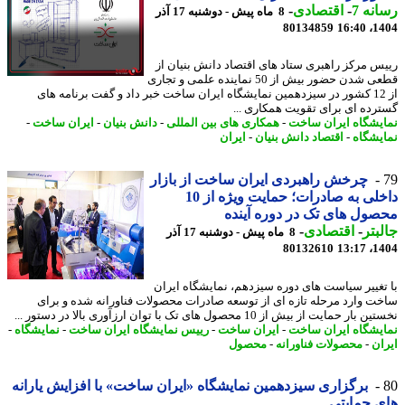
نه 7
-
اقتصادی
-
8 ماه پیش - دوشنبه 17 آذر
80134859
1404
س مرکز راهبری ستاد های اقتصاد دانش بنیان از
قطعی شدن حضور بیش از 50 نماینده علمی و تجاری
از 12 کشور در سیزدهمین نمایشگاه ایران ساخت خبر داد و گفت برنامه های
رده ای برای تقویت همکاری ...
یشگاه ایران ساخت
-
همکاری های بین المللی
-
دانش بنیان
-
ایران ساخت
-
یشگاه
-
اقتصاد دانش بنیان
-
ایران
چرخش راهبردی ایران ساخت از بازار
داخلی به صادرات؛ حمایت ویژه از 10
ول های تک در دوره آینده
بتر
-
اقتصادی
-
8 ماه پیش - دوشنبه 17 آذر
80132610
1404
تغییر سیاست های دوره سیزدهم، نمایشگاه ایران
ت وارد مرحله تازه ای از توسعه صادرات محصولات فناورانه شده و برای
ار حمایت از بیش از 10 محصول های تک با توان ارزآوری بالا در دستور ...
یشگاه ایران ساخت
-
ایران ساخت
-
رییس نمایشگاه ایران ساخت
-
نمایشگاه
-
ان
-
محصولات فناورانه
-
محصول
برگزاری سیزدهمین نمایشگاه «ایران ساخت» با افزایش یارانه
 حمایتی