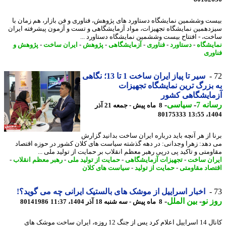
ت وششمین نمایشگاه دستاورد های پژوهش، فناوری و فن بازار، هم زمان با
دهمین نمایشگاه تجهیزات، مواد آزمایشگاهی و تست و آزمون پیشرفته ایران
ت، - افتتاح بیست وششمین نمایشگاه دستاورد ...
یشگاه
-
دستاورد
-
فناوری
-
آزمایشگاهی
-
پژوهش
-
ایران ساخت
-
پژوهش و
وری
سیر تا پیاز ایران ساخت 1 تا 13؛ نگاهی
بزرگ ترین نمایشگاه تجهیزات
مایشگاهی کشور
نه 7
-
سیاسی
-
8 ماه پیش - جمعه 21 آذر
80175333
1404
ا از هر آنچه باید درباره ایران ساخت بدانید گزارش
دهد: زهرا وجدانی: در دهه گذشته سیاست های کلان کشور در حوزه اقتصاد
ومتی و تاکید پی درپی رهبر معظم انقلاب بر حمایت از تولید ملی ...
ان ساخت
-
تجهیزات آزمایشگاهی
-
حمایت از تولید ملی
-
رهبر معظم انقلاب
-
صاد مقاومتی
-
حمایت از تولید
-
سیاست های کلان
اخبار اسراییل از موشک های بالستیک ایرانی چه می گوید؟!
 نو
-
بین الملل
-
8 ماه پیش - سه شنبه 18 آذر 1404، 11:37
80141986
کانال 14 اسراییل اعلام کرد پس از جنگ 12 روزه، ایران ساخت موشک های