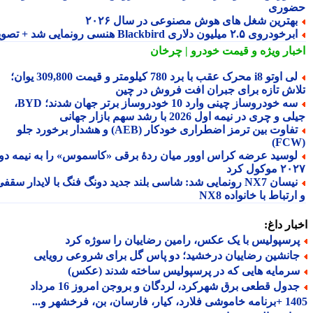
وری
هترین شغل های هوش مصنوعی در سال ۲۰۲۶
رخودروی ۲.۵ میلیون دلاری Blackbird هنسی رونمایی شد + تصویر
بار ویژه
و قیمت خودرو | چرخان
لی اوتو i8 محرک عقب با برد 780 کیلومتر و قیمت 309,800 یوان؛
اش تازه برای جبران افت فروش در چین
سه خودروساز چینی وارد 10 خودروساز برتر جهان شدند؛ BYD،
 و چری در نیمه اول 2026 با رشد سهم بازار جهانی
تفاوت بین ترمز اضطراری خودکار (AEB) و هشدار برخورد جلو
وسید عرضه کراس اوور میان ردهٔ برقی «کاسموس» را به نیمه دوم
وکول کرد
نیسان NX7 رونمایی شد: شاسی بلند جدید دونگ فنگ با لایدار سقفی
رتباط با خانواده NX8
ار داغ:
رسپولیس با یک عکس، رامین رضاییان را سوژه کرد
انشین رضاییان درخشید؛ دو پاس گل برای شروعی رویایی
رمایه هایی که در پرسپولیس ساخته شدند (عکس)
جدول قطعی برق شهرکرد، لردگان و بروجن امروز 16 مرداد
1405 +برنامه خاموشی فلارد، کیار، فارسان، بن، فرخشهر و...