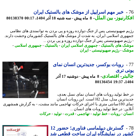
خبر مهم اسراییل از موشک های بالستیک ایران
ارنیوز
-
بین الملل
-
8 ماه پیش - سه شنبه 18 آذر 1404، 00:17
80138370
م صهیونیستی پس از جنگ دوازده روزه و پی بردن به توانمندی های نظامی
وری اسلامی ایران، به شدت از موشک های بالستیک کشورمان وحشت دارند.
ژیم صهیونیستی پس از جنگ دوازده روزه و پی بردن ...
ک های بالستیک
-
جمهوری اسلامی ایران
-
بالستیک
-
جمهوری اسلامی
-
شک
-
رژیم صهیونیستی
-
ایران
روبات بوکسر، جدیدترین انسان نمای
ی تری
بتر
-
اقتصادی
-
8 ماه پیش - دوشنبه 17 آذر
80136454
1404
خط تولید روبات های انسان نمای نسل بعدی،
جدیدترین مدل، مدل H2 است. این روبات انسان
نمای 180سانتی متری با اجرای حرکات تهاجمی مانند مشت، - به گزارش همشهری
این: در خط تولید روبات های انسان ...
ان
-
روبات
-
خط تولید
-
تهاجمی
-
قدرت
-
تولید
-
حرکات
گسترش دیپلماسی فناوری؛ حضور 12
ر در نمایشگاه ایران ساخت قطعی شد