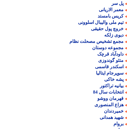
ل سر
عمر الاریانی
ریس بامستد
یم ملی والیبال اسلوونی
روچ پول حقیقی
یوی زلکه
جمع تشخیص مصحلت نظام
جموعه دوستان
اودآباد قرچک
تئو گوندوزی
سکندر قاسمی
وپرجام ایتالیا
شه خاکی
یانیه تراکتور
نتخابات سال 84
هرمان ووشو
زاع المنصوری
میردندان
هید همدانی
روام