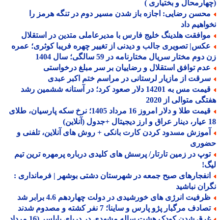
ارمحال و بختیاری )
حسن رضایی: اجازه باز شدن مسیر دوم در تنگه هرمز را
اهیم داد
وافقت هلدینگ خلیج فارس با مدیرعاملی متدین در استقلال
کس| تصویری جالب و دیدنی از تغییر چهره فریبا کوثری؛ عمره
وم مختار سریال مختارنامه در 59 سالگی؛ سال 1404
دم توافق استقلال و رضاییان بر سر مبلغ درخواستی
رقت از مازیار لرستانی در مراسم ختم اکبر عبدی
قیمت مس به 14201 دلار صعود کرد؛ در آستانه ششمین رشد
گی متوالی از 2020
قیمت طلا و دلار امروز 16 مرداد 1405؛ نرخ سکه پارسیان، طلای
موزش مسدود کردن کارت بانکی + روش های آنلاین، تلفنی و
وری
وپ در زمین تارتار/ پرسش های کلیدی درباره پرمهره ترین تیم
!
نفجارهای صبح جمعه در شهرستان دشتی بوشهر | فرمانداری :
ان نباشید
رفیت انرژی های خورشیدی در دولت چهاردهم 4.6 برابر شد
ادف مرگبار پژو پارس و ساینا؛ 7 نفر کشته و مصدوم شدند
غرق شدن کودک هشت ساله مشهدی در دریای بابلسر (16 مرداد