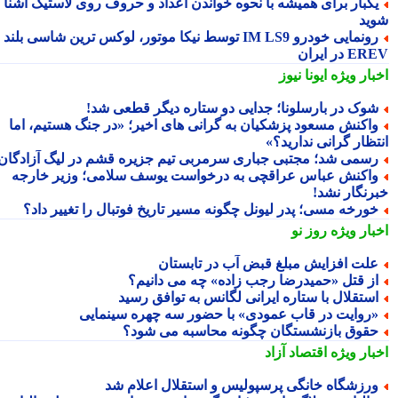
کبار برای همیشه با نحوه خواندن اعداد و حروف روی لاستیک آشنا
ید
رونمایی خودرو IM LS9 توسط نیکا موتور، لوکس ترین شاسی بلند
 در ایران
بار ویژه
ایونا نیوز
وک در بارسلونا؛ جدایی دو ستاره دیگر قطعی شد!
اکنش مسعود پزشکیان به گرانی های اخیر؛ «در جنگ هستیم، اما
تظار گرانی ندارید؟»
سمی شد؛ مجتبی جباری سرمربی تیم جزیره قشم در لیگ آزادگان!
اکنش عباس عراقچی به درخواست یوسف سلامی؛ وزیر خارجه
رنگار نشد!
ورخه مسی؛ پدر لیونل چگونه مسیر تاریخ فوتبال را تغییر داد؟
بار ویژه
روز نو
لت افزایش مبلغ قبض آب در تابستان
ز قتل «حمیدرضا رجب زاده» چه می دانیم؟
ستقلال با ستاره ایرانی لگانس به توافق رسید
روایت در قاب عمودی» با حضور سه چهره سینمایی
قوق بازنشستگان چگونه محاسبه می شود؟
بار ویژه
اقتصاد آزاد
رزشگاه خانگی پرسپولیس و استقلال اعلام شد