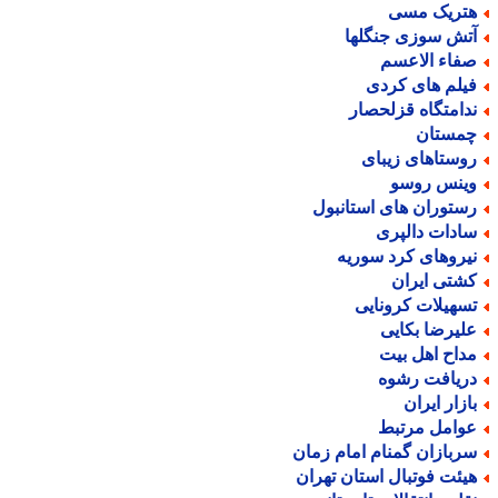
تریک مسی
تش سوزی جنگلها
فاء الاعسم
یلم های کردی
دامتگاه قزلحصار
مستان
وستاهای زیبای
ینس روسو
ستوران های استانبول
ادات دالپری
یروهای کرد سوریه
شتی ایران
سهیلات کرونایی
لیرضا بکایی
داح اهل بیت
ریافت رشوه
ازار ایران
وامل مرتبط
ربازان گمنام امام زمان
یئت فوتبال استان تهران