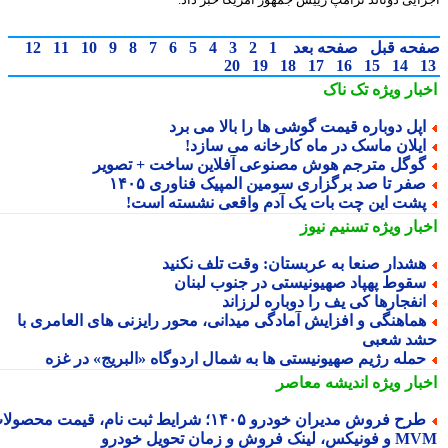
حه قبل
صفحه بعد
1
2
3
4
5
6
7
8
9
10
11
12
20
19
18
17
16
15
14
بار ویژه
تک ناک
پل دوباره قیمت گوشی ها را بالا می برد
یلان ماسک در ماه کارخانه می سازد!
وگل مترجم هوش مصنوعی آفلاین ساخت + تصویر
فر تا صد برگزاری سومین المپیک فناوری ۱۴۰۵
شت این چت بات یک آدم واقعی نشسته است!
بار ویژه
تسنیم نیوز
شدار صنعا به عربستان: وقت تلف نکنید
قوط پهپاد صهیونیستی در جنوب لبنان
نفجارها کی یف را دوباره لرزاند
ماهنگی و افزایش آمادگی میدانی، محور رایزنی های العامری با
د شعبی
مله رژیم صهیونیستی ها به شمال اردوگاه «البریج» در غزه
بار ویژه
اندیشه معاصر
طرح فروش مدیران خودرو ۱۴۰۵؛ شرایط ثبت نام، قیمت محصولات
 لینک فروش و زمان تحویل خودرو