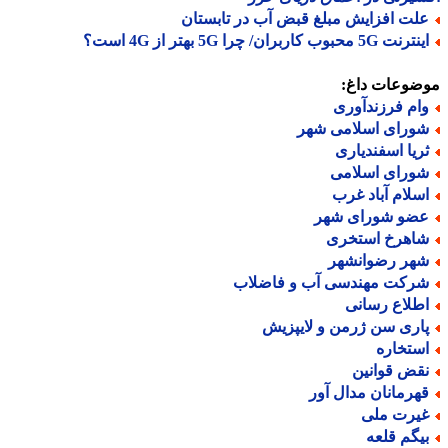
لت افزایش مبلغ قبض آب در تابستان
نت 5G محبوب کاربران/ چرا 5G بهتر از 4G است؟
ضوعات داغ:
ام فرزندآوری
ورای اسلامی شهر
ریا اسفندیاری
ورای اسلامی
سلام آباد غرب
ضو شورای شهر
اهرخ استخری
هر رضوانشهر
رکت مهندسی آب و فاضلاب
طلاع رسانی
اری سن ژرمن و لایپزیش
ستخاره
قض قوانین
هرمانان مدال آور
یرت ملی
یگم قلعه