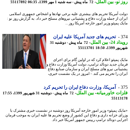
 نو
-
بین الملل
-
72 ماه پیش - سه شنبه 1 مهر 1399، 06:35
55117892
ت آمریکا تحریم های بیشتری علیه برخی نهادها و اشخاص جمهوری اسلامی
ان از جمله وزارت دفاع و پشتیبانی نیروهای مسلح خبر داد. به گزارش روز نو :
 پمپئو وزیر امور خارجه آمریکا روز ...
3
تحریم های جدید آمریکا علیه ایران
اد 24
-
بین الملل
-
72 ماه پیش - دوشنبه 31
1399، 18:50
55113701
ک پمپئو اعلام کرد که در اولین گام برای اجرای
ان جدید دونالد ترامپ، دولت آمریکا وزارت دفاع و
یبانی نیرو های مسلح ایران و سازمان صنایع دفاع
ان را تحریم می کند. - امروز در یک نشست خبری،
3
آمریکا، وزارت دفاع ایران را تحریم کرد
ات خاورمیانه
-
بین الملل
-
72 ماه پیش - دوشنبه 31 شهریور 1399، 17:55
55113
یک پمپئو» وزیر امور خارجه آمریکا روز دوشنبه در نشست خبری مشترک با
ای خزانه داری و دفاع این کشور از وضع تحریم ها علیه ایران به موجب فرمان
ایی دونالد ترامپ رییس جمهور آمریکا خبر داد.