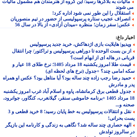
الیات به بلاگرها رسید/ این گروه از هنرمندان هم مشمول مالیات
 شوند
ستقلال را این طور نمی شود اداره کرد!
نصراف عجیب ستاره پرسپولیسی از حضور در تیم منصوریان
کس| سفر زمان؛ منظره «میدان آزادی» از بالا در سال 56
ار داغ:
یدیو| هایلایت بازی اژدهاکش، خرید جدید پرسپولیس
ز بن بست الوحده تا دوراهی پرسپولیس و تراکتور/ چرا انتقال
انی در هاله ای از ابهام است؟
قیمت طلا امروز یکشنبه 18 مرداد 1405؛ نرخ طلای 18 عیار و
 امامی چند؟ +جدول (نرخ های لحظه ای)
مید رضا رجب زاده چند ساله بود؟ آیا متاهل بود؟ عکس او همراه
 و مادرش
دول قطعی برق کرمانشاه، پاوه و اسلام آباد غرب امروز یکشنبه
18 مرداد 1405 +برنامه خاموشی سنقر، گیلانغرب، کنگاور، جوانرود،
ه و...
نقل و انتقالات پرسپولیس به خط پایان رسید؛ 8 خرید قطعی و 3
 بحرانی!
لهه حصاری چند ساله شد؟ نگاهی به زندگی و کارنامه این بازیگر
سالروز تولدش