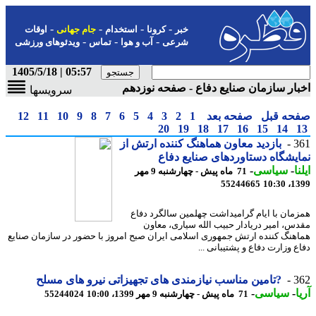
-
-
-
-
خبر
کرونا
استخدام
جام جهانی
اوقات
-
-
-
شرعی
آب و هوا
تماس
ویدئوهای ورزشی
05:57 | 1405/5/18
ار سازمان صنایع دفاع - صفحه نوزدهم
سرویسها
حه قبل
صفحه بعد
1
2
3
4
5
6
7
8
9
10
11
12
20
19
18
17
16
15
14
3
بازدید معاون هماهنگ کننده ارتش از
یشگاه دستاوردهای صنایع دفاع
ا
-
سیاسی
-
71 ماه پیش - چهارشنبه 9 مهر
55244665
1399
مان با ایام گرامیداشت چهلمین سالگرد دفاع
س، امیر دریادار حبیب الله سیاری، معاون
هنگ کننده ارتش جمهوری اسلامی ایران صبح امروز با حضور در سازمان صنایع
 وزارت دفاع و پشتیبانی ...
3
?تامین مناسب نیازمندی های تجهیزاتی نیرو های مسلح
-
سیاسی
-
71 ماه پیش - چهارشنبه 9 مهر 1399، 10:00
55244024