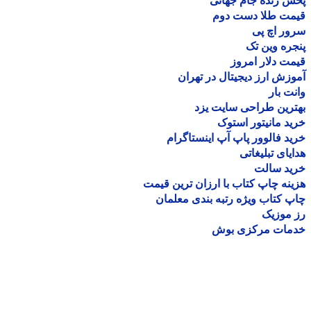
 زنده جام جهانی
مت طلا دست دوم
ر اچ پی
ره وین تک
ت دلار امروز
زش ارز دیجیتال در تهران
ت بار
رین طراحی سایت یزد
د مانیتور استوک
د فالوور پاپ آپ اینستاگرام
یای تبلیغاتی
ید سالت
نه چاپ کتاب با ارزان ترین قیمت
 کتاب ویژه رتبه بندی معلمان
موزیک
مات مرکزی بوش