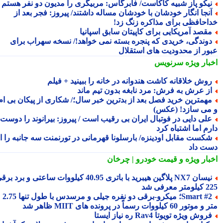
یکو پاز شبیه کاکاست/ فابرگاس: مربیگری را مدیون دو نفر هستم
نجا انگار خودشان با خودشان مساله داشتند/ پیروز: فجر بعد از
احافظی برای مذاکره زنگ زد!
قصد آمریکایی برای کاپیتان سابق اسپانیا
وندگی، خریدی که پنجره بسته نمی خواهد!/ نسخه سهراب برای
ور از محدودیت های استقلال
بار ویژه
سرنویس
وش خلاقانه کاشت هندوانه در خانه را ببینید + فیلم
ز عرش به فرش: مرد نابغه بدون تیم ماند
همترین خرید فصل بعد از بدترین خبر سال؛/ شکاری از پیکان بی ام
می سازد! (عکس)
لی دایی در فوتبال ایران بی رقیب است / پیروز: بیرانوند را دوست
م اما اشتباه کرد
کست مقابل اودینزه/ بارسلونا قهرمانی در تورنمنت سه جانبه را از
ت داد
بار ویژه
و قیمت خودرو | چرخان
نیسان NX7 پلاگین هیبرید با باتری 40.95 کیلووات ساعتی و برد برقی
 معرفی شد
Smart #2؛ میکرو-برقی دو نفره جیلی و مرسدس با طول تنها 2.75
ور 60 کیلووات رسماً در پرونده های MIIT ظاهر شد
روش ویژه تویوتا Rav4 ره نیاز ایستا