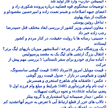
نیمیشن «یارپ» وارد فاز تولید شد
وضیحات سخنگوی قوه قضاییه درباره پرونده شکوری راد و
ای جبهه اصلاحات و شبنم نعمت زاده و امیرحسین مقصودلو و
یت از بنیاد پهلوی
داخل روتین پوستی
عاون امنیتی وزیر کشور از بررسی ابعاد مختلف قتل حمیدرضا
 زاده خبر داد
سینی: رسانه ها با روایت حقیقت، در کنار مردم و کشور
تادند
ک ورزشگاه دیگر در چرخه / اسلامشهر میزبان بازیهای لیگ برتر؟
نتقال بزرگ ارتشی های لیگ یک به مقصد پرسپولیس
آماده سازی خودرو برای سفر تابستانی؛ 5 بررسی مهم پیش از
کت
قیمت موبایل امروز 18مرداد 1405؛ قیمت گوشی سامسونگ،
ون و شیائومی در بازار + جدول قیمت روز گوشی
کس / عاشقانه های شاهرخ استخری و همسرش
ثبت نام وام فرزندآوری 1405؛ شرایط و مبلغ وام فرزند اول تا
مانه ve.cbi.ir و نحوه دریافت تسهیلات
کس / دیدار صمیمانه ثریا اسفندیاری با گروه بیتلز
الاب های خزر از قطع ارتباط آبی تا تعرض به حریم آنها/تشدید کم
یژنی در اعماق دریای خزر