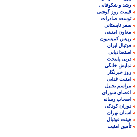
شد و شکوفایی
یمت روز گوشی
وسعه صادرات
فر تابستانی
عاون امنیتی
ییس کمیسیون
وتبال ایران
ستعدادیابی
ربی پایتخت
مایش خانگی
وز خبرنگار
منیت غذایی
راسم تجلیل
عضای شورای
صحاب رسانه
وران کودکی
ستان تهران
یئت فوتبال
أمین امنیت