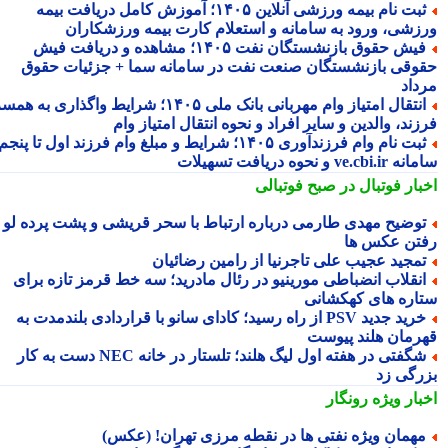
ثبت نام بیمه ورزشی آنلاین ۱۴۰۵؛ آموزش کامل دریافت بیمه
زشی، ورود به سامانه و استعلام کارت بیمه ورزشکاران
فیش حقوق بازنشستگان نفت ۱۴۰۵؛ مشاهده و دریافت فیش
وقی بازنشستگان صنعت نفت در سامانه سما + جزئیات حقوق
داد
انتقال امتیاز وام مهربانی بانک ملی ۱۴۰۵؛ شرایط واگذاری به همسر،
ند، والدین و سایر افراد و نحوه انتقال امتیاز وام
ثبت نام وام فرزندآوری ۱۴۰۵؛ شرایط و مبلغ وام فرزند اول تا پنجم،
ve.cb و نحوه دریافت تسهیلات
بار فوتبال در صبح فوتبالی
وضیح مهدی طارمی درباره ارتباط با سحر قریشی و پشت پرده لو
تن عکس ها
مجید عجیب علی تاجرنیا از رامین رضائیان
نقلاب انضباطی مورینیو در رئال مادرید؛ سه خط قرمز تازه برای
اره های کهکشانی
خرید جدید PSV از راه رسید؛ کادای سانو با قراردادی بلندمدت به
رمان هلند پیوست
شگفتی در هفته اول لیگ هلند؛ تلستار در خانه NEC دست به کار
رگی زد
بار ویژه
رونگار
همان ویژه نفتی ها در نقطه مرزی تهران! (عکس)