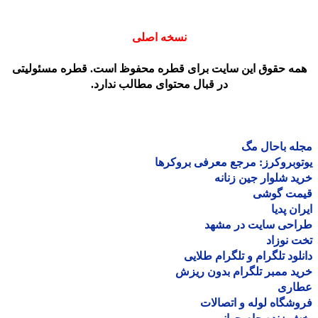
نسخه اصلی
مه حقوق این سایت برای قطره محفوظ است. قطره مسئولیتی
در قبال محتوای مطالب ندارد.
ه باحال مگ
وبروکرز: مرجع معرفی بروکرها
د شلوار جین زنانه
مت گوشی
ان پدیا
احی سایت در مشهد
 نوزاد
لود تلگرام و تلگرام طلایی
د ممبر تلگرام بدون ریزش
اری
شگاه لوله و اتصالات