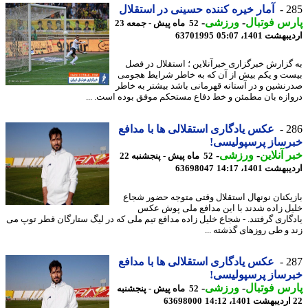
2
آمار خیره کننده حسینی در استقلال
س فوتبال
-
ورزشی
-
52 ماه پیش - جمعه 23
شت 1401، 05:07
63701995
گزارش خبرگزاری خبرآنلاین ؛ استقلال در فصل
ت و یکم بیش از آن که به خاطر شرایط هجومی
نشین و در آستانه قهرمانی باشد بیشتر به خاطر
ازه بان مطمئن و خط دفاع مستحکم موفق بوده است. ...
2
عکس یادگاری استقلالی ها با مدافع
ساز پرسپولیسی!
 آنلاین
-
ورزشی
-
52 ماه پیش - پنجشنبه 22
شت 1401، 14:17
63698047
یکنان نونهال استقلال وقتی متوجه حضور شجاع
ل زاده شدند با این مدافع ملی پوش عکس
گاری گرفتند. - شجاع خلیل زاده مدافع تیم ملی که در لیگ ستارگان قطر توپ می
 و طی روزهای گذشته ...
2
عکس یادگاری استقلالی ها با مدافع
ساز پرسپولیسی!
س فوتبال
-
ورزشی
-
52 ماه پیش - پنجشنبه
63698000