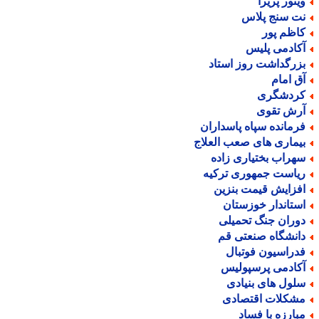
یتور پریرا
ت سنج پلاس
اظم پور
کادمی پلیس
زرگداشت روز استاد
ق امام
ردشگری
رش تقوی
رمانده سپاه پاسداران
یماری های صعب العلاج
هراب بختیاری زاده
یاست جمهوری ترکیه
فزایش قیمت بنزین
ستاندار خوزستان
وران جنگ تحمیلی
انشگاه صنعتی قم
دراسیون فوتبال
کادمی پرسپولیس
لول های بنیادی
شکلات اقتصادی
بارزه با فساد