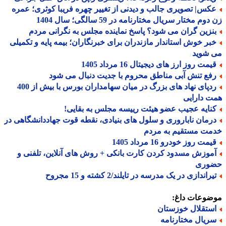
کس| تصویری جالب و دیدنی از تغییر چهره فریبا کوثری؛ عمره
وم مختار سریال مختارنامه در 59 سالگی؛ سال 1404
نزین گران می شود؟ پاسخ نماینده مجلس به نگرانی مردم
بر خوش استاندار مازندران برای خبرنگاران؛ بیمه پایه و تکمیلی
 شوید
مت روز ارز های دیجیتال 16 مرداد 1405
فع تنش آبی مناطق محروم با جدیت دنبال می شود
ردپای نهاد های بزرگ در میان سهامداران بورس با بیش از 400
 دارایی
نایه عجیب عضو هیئت رییسه مجلس به بقایی!
رمان ناباروری و سلول های بنیادی، نقطه قوت جهاددانشگاهی در
مت مستقیم به مردم
مت روز خودرو 16 مرداد 1405
موزش مسدود کردن کارت بانکی + روش های آنلاین، تلفنی و
وری
راندازی در یک مدرسه در تایلند/2 کشته و 15 مجروح
ضوعات داغ:
ستقلال خوزستان
ریال مختارنامه