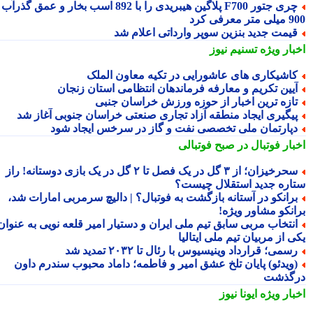
چری جتور F700 پلاگین هیبریدی را با 892 اسب بخار و عمق گذرآب
 معرفی کرد
یمت جدید بنزین سوپر وارداتی اعلام شد
بار ویژه
تسنیم نیوز
اشیکاری های عاشورایی در تکیه معاون الملک
یین تکریم و معارفه فرماندهان انتظامی استان زنجان
ازه ترین اخبار از حوزه ورزش خراسان جنبی
یگیری ایجاد منطقه آزاد تجاری صنعتی خراسان جنوبی آغاز شد
پارتمان ملی تخصصی نفت و گاز در سرخس ایجاد شود
بار فوتبال در صبح فوتبالی
سحرخیزان؛ از ۳ گل در یک فصل تا ۲ گل در یک بازی دوستانه! راز
اره جدید استقلال چیست؟
رانکو در آستانه بازگشت به فوتبال؟ | دالیچ سرمربی امارات شد،
انکو مشاور ویژه!
نتخاب مربی سابق تیم ملی ایران و دستیار امیر قلعه نویی به عنوان
 از مربیان تیم ملی ایتالیا
سمی؛ قرارداد وینیسیوس با رئال تا ۲۰۳۲ تمدید شد
ویدئو) پایان تلخ عشق امیر و فاطمه؛ داماد محبوب سندرم داون
گذشت
بار ویژه
ایونا نیوز