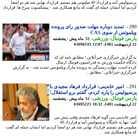
پرسپولیس آمد و قرارداد 40 میلیونی هم بستیم. قرارداد نهایی شد هر دو امضا
یم اما ایشان جمله ای گفت که مانع همکاری شد. - پیشکسوت سرخ ها: قرارداد
2
تمدید دوباره مهلت صدور رای پرونده
موتس از سوی CAS
س فوتبال
-
ورزشی
-
52 ماه پیش - پنجشنبه
63696535
گزارش خبرگزاری خبرآنلاین ؛ مطابق نامه ای که
گاه حکمیت ورزش به فدراسیون فوتبال ارسال
ه است، مهلت رسیدگی به پرونده مارک ویلموتس تمدید شد. - به گزارش
گزاری خبرآنلاین ؛ مطابق ...
2
امیر عابدینی: قرارداد فرهاد مجیدی با
پولیس را پاره کردم، گفتم برو استقلال!
س فوتبال
-
ورزشی
-
52 ماه پیش - پنجشنبه
63695225
ر عابدینی می گوید فرهاد مجیدی وقتی پیش من
آمد، تنها به باشگاه پرسپولیس آمد و قرارداد 40
یونی هم بستیم. قرارداد نهایی شد هر دو امضا کردیم اما ایشان جمله ای گفت
مانع همکاری شد. ...