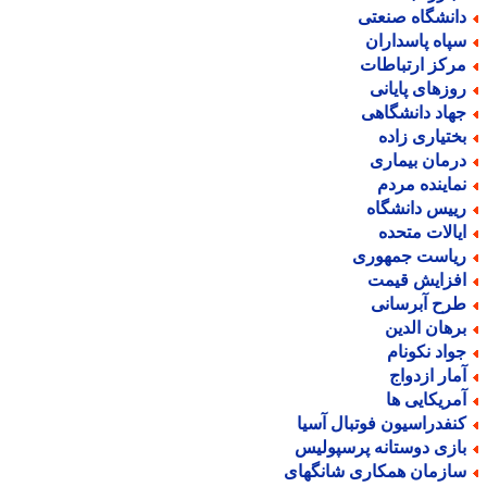
انشگاه صنعتی
پاه پاسداران
رکز ارتباطات
وزهای پایانی
هاد دانشگاهی
ختیاری زاده
رمان بیماری
ماینده مردم
ییس دانشگاه
یالات متحده
یاست جمهوری
فزایش قیمت
رح آبرسانی
رهان الدین
واد نکونام
مار ازدواج
مریکایی ها
نفدراسیون فوتبال آسیا
ازی دوستانه پرسپولیس
ازمان همکاری شانگهای