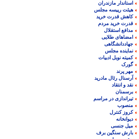
ستاندار مازندران
یئت رییسه مجلس
اهش قدرت خرید
درت خرید مردم
دافع استقلال
مضاهای طلایی
هاددانشگاهی
ماینده مجلس
میته نوبل ادبیات
ورک
هر پرند
رسنال رئال مادرید
قد و انتقاد
رسمنان
یراندازی در مراسم
نصوب
روز کنترل
یوانخانه
یل جنسی
ارش سنگین برف