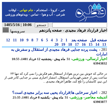
-
-
-
-
خبر
کرونا
استخدام
جام جهانی
اوقات
-
-
-
شرعی
آب و هوا
تماس
ویدئوهای ورزشی
10:06 | 1405/5/16
ار قرارداد فرهاد مجیدی - صفحه پانزدهم
سرویسها
حه قبل
صفحه بعد
1
2
3
4
5
6
7
8
9
10
11
12
20
19
18
17
16
15
14
2
پشت پرده جدایی فرهاد مجیدی از استقلال و سفرش به
رات
ار ارسالی
-
ورزشی
-
51 ماه پیش - پنجشنبه 12 خرداد 1401، 10:55
63943
در حالی که خوش بین ترین هوادار استقلال هم فکرش را نمی کرد که تنها ۲۴
ت پس از جشن قهرمانی استقلال، انتشار اخباری مبنی بر جدایی کادر فنی از
تیم، کامشان را تلخ کند، ظاهراً فرهاد مجیدی ...
2
اخبار سرخابی ها|قرارداد یحیی سه برابر مجیدی است؟
یشه معاصر
-
ورزشی
-
51 ماه پیش - یکشنبه 8 خرداد 1401، 21:35
63903