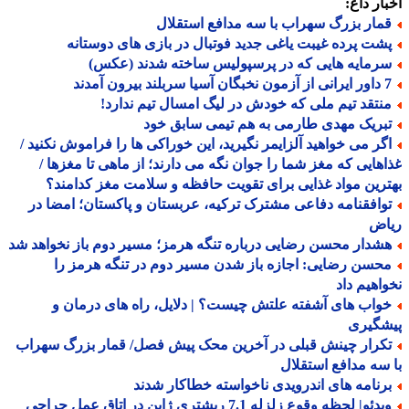
ار داغ:
مار بزرگ سهراب با سه مدافع استقلال
شت پرده غیبت یاغی جدید فوتبال در بازی های دوستانه
رمایه هایی که در پرسپولیس ساخته شدند (عکس)
 سربلند بیرون آمدند
نتقد تیم ملی که خودش در لیگ امسال تیم ندارد!
بریک مهدی طارمی به هم تیمی سابق خود
گر می خواهید آلزایمر نگیرید، این خوراکی ها را فراموش نکنید /
هایی که مغز شما را جوان نگه می دارند؛ از ماهی تا مغزها /
رین مواد غذایی برای تقویت حافظه و سلامت مغز کدامند؟
وافقنامه دفاعی مشترک ترکیه، عربستان و پاکستان؛ امضا در
اض
شدار محسن رضایی درباره تنگه هرمز؛ مسیر دوم باز نخواهد شد
حسن رضایی: اجازه باز شدن مسیر دوم در تنگه هرمز را
اهیم داد
واب های آشفته علتش چیست؟ | دلایل، راه های درمان و
شگیری
کرار چینش قبلی در آخرین محک پیش فصل/ قمار بزرگ سهراب
سه مدافع استقلال
رنامه های اندرویدی ناخواسته خطاکار شدند
دئو| لحظه وقوع زلزله 7.1 ریشتری ژاپن در اتاق عمل جراحی