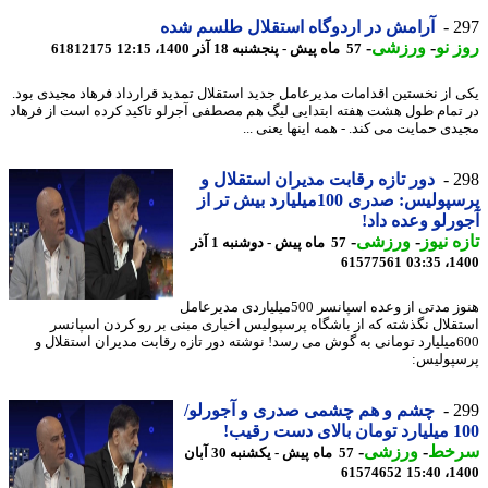
2
آرامش در اردوگاه استقلال طلسم شده
 نو
-
ورزشی
-
57 ماه پیش - پنجشنبه 18 آذر 1400، 12:15
61812175
 از نخستین اقدامات مدیرعامل جدید استقلال تمدید قرارداد فرهاد مجیدی بود.
تمام طول هشت هفته ابتدایی لیگ هم مصطفی آجرلو تاکید کرده است از فرهاد
دی حمایت می کند. - همه اینها یعنی ...
2
دور تازه رقابت مدیران استقلال و
پرسپولیس: صدری 100میلیارد بیش تر از
رلو وعده داد!
ه نیوز
-
ورزشی
-
57 ماه پیش - دوشنبه 1 آذر
61577561
1400
هنوز مدتی از وعده اسپانسر 500میلیاردی مدیرعامل
قلال نگذشته که از باشگاه پرسپولیس اخباری مبنی بر رو کردن اسپانسر
600میلیارد تومانی به گوش می رسد! نوشته دور تازه رقابت مدیران استقلال و
پولیس:
2
چشم و هم چشمی صدری و آجورلو/
ی دست رقیب!
خط
-
ورزشی
-
57 ماه پیش - یکشنبه 30 آبان
61574652
1400