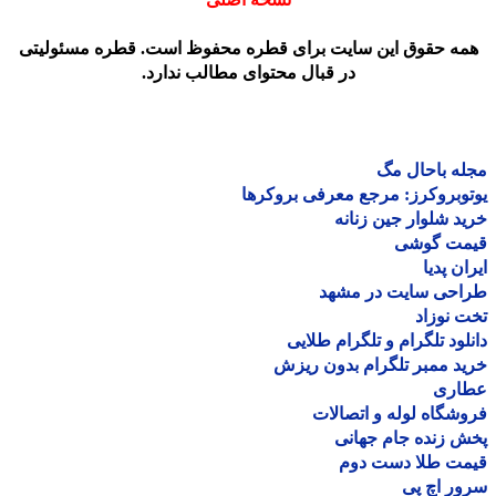
مه حقوق این سایت برای قطره محفوظ است. قطره مسئولیتی
در قبال محتوای مطالب ندارد.
ه باحال مگ
وبروکرز: مرجع معرفی بروکرها
د شلوار جین زنانه
مت گوشی
ان پدیا
احی سایت در مشهد
 نوزاد
لود تلگرام و تلگرام طلایی
د ممبر تلگرام بدون ریزش
اری
شگاه لوله و اتصالات
 زنده جام جهانی
مت طلا دست دوم
ر اچ پی