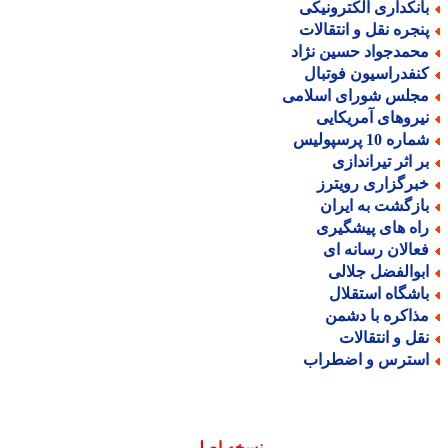
انکداری الکترونیکی
نجره نقل و انتقالات
حمدجواد حسین نژاد
نفدراسیون فوتبال
جلس شورای اسلامی
یروهای آمریکایی
اره 10 پرسپولیس
ر اثر تیراندازی
برگزاری رویترز
ازگشت به ایران
اه های پیشگیری
عالان رسانه ای
بوالفضل جلالی
اشگاه استقلال
ذاکره با دشمن
قل و انتقالات
سترس و اضطراب
نسخه اصلی