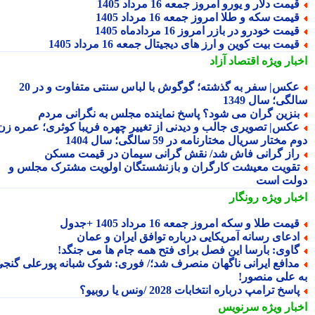
یمت دلار و یورو امروز جمعه 16 مرداد 1405
یمت سکه و طلا امروز جمعه 16 مرداد 1405
یمت خودرو در بازر امروز 16 مردادماه 1405
یمت بیت کوین و ارز های دیجیتال جمعه 16 مرداد 1405
بار ویژه
اقتصاد آزاد
عکس| سفر به گذشته؛ گوگوش با لباس سنتی متفاوت و در 20
گی؛ سال 1349
نزین گران می شود؟ پاسخ نماینده مجلس به نگرانی مردم
کس| تصویری جالب و دیدنی از تغییر چهره فریبا کوثری؛ عمره زن
 مختار سریال مختارنامه در 59 سالگی؛ سال 1404
از گرانی فاش شد/ نقش گرانی سیمان در قیمت مسکن
قویت معیشت کارگران و بازنشستگان اولویت مشترک مجلس و
لت است
بار ویژه
رونگار
یمت طلا و سکه امروز جمعه 16 مرداد 1405 +جدول
دعای رسانه آمریکایی درباره توافق ایران و عمان
اوی: بارسا این فصل برای فتح همه جام ها می جنگد!
دافع ایرانی ناگهان منصرف شد؛/ فوری: شوک شبانه پورعلی گنجی
 علی منصور!
اسخ ترامپ درباره انتخابات 2028 /ونس یا روبیو؟
بار ویژه
سرنویس