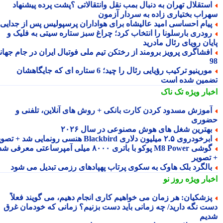
ستقلال تهران به دنبال بمب نقل وانتقالاتی ؟پشت پرده پیشنهاد
راب بختیاری زاده به سردار آزمون
یام احساسی امید عالیشاه برای هواداران پرسپولیس پس از جدایی
ودری بارسلونا را انتخاب کرد؛ چراغ سبز ستاره سیتی به فلیک و
یان رویای رئال مادرید
فشاگری پرویز برومند از رختکن تیم ملی فوتبال ایران در جام جهانی
مورینیو ترکیب رؤیایی رئال را چید؛ 6 ستاره ای که جایگاهشان
مین شده است
بار ویژه
تک ناک
موزش مسدود کردن کارت بانکی + روش های آنلاین، تلفنی و
وری
هترین شغل های هوش مصنوعی در سال ۲۰۲۶
رخودروی ۲.۵ میلیون دلاری Blackbird هنسی رونمایی شد + تصویر
گوشی M8 Power پوکو با باتری ۸۰۰۰ میلی آمپرساعتی معرفی شد
تصویر
الگرد بلک هاوک به سکوی پرتاب پهپادهای رزمی تبدیل می شود
بار ویژه
روز نو
زشکیان: هر زمان می خواهیم کاری انجام دهیم، می گویند فعلاً
ت نگه دارید/ چه زمانی باید دست بزنیم؟ زمانی که خودمان غرق
یم