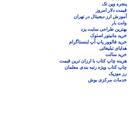
ره وین تک
ت دلار امروز
زش ارز دیجیتال در تهران
ت بار
رین طراحی سایت یزد
د مانیتور استوک
د فالوور پاپ آپ اینستاگرام
یای تبلیغاتی
ید سالت
نه چاپ کتاب با ارزان ترین قیمت
 کتاب ویژه رتبه بندی معلمان
موزیک
مات مرکزی بوش