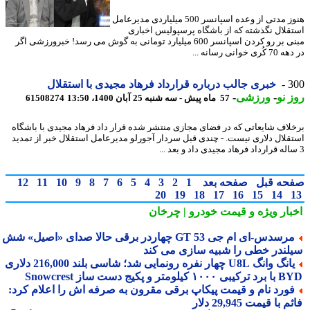
هنوز مدتی از وعده اسپانسر 500 میلیاردی مدیرعامل
قلال نگذشته که از باشگاه پرسپولیس اخباری
مبنی بر رو کردن اسپانسر 600 میلیارد تومانی به گوش می رسد! خبرورزشی اگر
ی خوانی رسانه ...
3
خبری جالب درباره قرارداد فرهاد مجیدی با استقلال
 نو
-
ورزشی
-
57 ماه پیش - سه شنبه 25 آبان 1400، 13:50
61508274
لاف شایعاتی که در فضای مجازی منتشر شده قرار داد فرهاد مجیدی با باشگاه
قلال دلاری نیست. - چندی قبل سردار آجورلو مدیرعامل استقلال خبر از تمدید
حه قبل
صفحه بعد
1
2
3
4
5
6
7
8
9
10
11
12
20
19
18
17
16
15
14
بار ویژه
و قیمت خودرو | چرخان
مرسدس‑ای ام جی GT 53 چهاردر برقی حالا صدای «اصیل» شش
لندر خطی را شبیه سازی می کند
یانگ وانگ U8L چهار نفره رونمایی شد؛ شاسی بلند 216,000 دلاری
۱ کیلومتر و پکیج دست ساز Snowcrest
ورد نام و قیمت پیکاپ برقی مقرون به صرفه اش را اعلام کرد:
 با قیمت 29,945 دلار