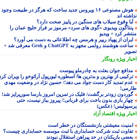
هوش مصنوعی ۱۶ ویروس جدید ساخت که هرگز در طبیعت وجود
شته اند
یا وقوع سیلاب های سنگین در پاییز صحت دارد؟
نتاگون ویدیوی «گوی های سرد» مرموز بر فراز خلیج عمان را
تشر کرد + ویدیو
یران از پهپاد ریپر و هرمس چه اطلاعاتی به دست می آورد؟
ساعت هوشمند رولمی مجهز به ChatGPT و Grok معرفی شد +
ویر
بار ویژه
رونگار
دافع جوان بعثت به چادرملو پیوست
رکیبی از بهترین و بدترین ها/ اسطوره لیورپول آرائوخو را ویران کرد!
دم تمدید کار دست جواد می دهد؛/ حسین نژاد در وضعیت مهدی
رمی!
وردون زودتر برگشت/ فلیک در تمرین امروز بارسا سورپرایز شد!
هار بازی بدون باخت برای قربانی؛/ پیروز بباز نیست، حتی
سپولیس! (عکس)
بار ویژه
اقتصاد آزاد
منیت معیشتی بازنشستگان در خطر است
فاوت ثبت شرکت حسابداری با ثبت موسسه حسابداری چیست؟
عضی بازیکنان در حد پیراهن استقلال نبودند