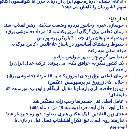
دعای جنجالی درباره سهم ایران از دریای خزر؛ آیا کنوانسیون آکتائو
م کشورمان را کاهش می دهد؟
ار داغ:
وسازی خبری رجانیوز درباره وضعیت سلامتی رهبر انقلاب+سند
ان قطعی برق گرگان امروز یکشنبه 18 مرداد (خاموشی برق)
شنهاد سپاهان برای جذب 2 بازیکن پرسپولیس
قوط وحشتناک آسانسور در پاساژ علاءالدین / کابین مرگ به
قه منفی سه رفت
عدا می گویم چرا به پرسپولیس نرفتم
ک کشور دیگر به «توافق مکه» می پیوندد| ترکیه خیال ایران را
حت کرد
ان قطعی برق زنجان امروز یکشنبه 18 مرداد (خاموشی برق)
لالی لای زرورق در پرسپولیس! (عکس)
ویدیو| خلاصه بازی بارسلونا مقابل ناتینگام و اودینزه/ تورنمنت 45
قه ای!
امل اصلی قتل حمیدرضا رجب زاده دستگیر شد
ل ابجد | فال ابجد فردا دوشنبه 19 مرداد ماه 1405
دی زین العابدین با یک عکس هنری متفاوت دوباره خبرساز شد!
یازمند روی لبه ی تیغ؛ تکرارِ اشتباهاتِ فصل قبل در بازی با
مینیوم!