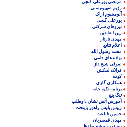
رتضی پورعلی گنجی
ژیم صهیونیستی
لومینیوم اراک
ورعلی گنجی
یروهای شرکتی
ین العابدین
هدی تارتار
علام نتایج
حمد رسول الله
هاده های دامی
وفی شیخ داز
رانک لینکش
وت
مکاری گازی
رنامه تکیه خانه
نگ پنج
موزش آتش نشان داوطلب
ییس پلیس راهور پایتخت
سین قناعت
هدی قمصریان
یستمین جشن حافظ