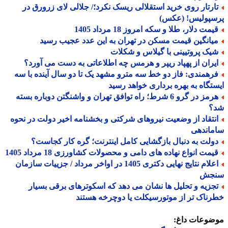
ارتار روی خرید استقلالی ریسک نکرد؛/ جلالی لای زرورق در
سپولیس! (عکس)
مت دلار، طلا و سکه امروز 18 مرداد 1405
یانگین قیمت مسکن در تهران به این عدد عجیب رسید
یک پروتیینی با گیلاس و شکلات
یران از پهپاد ریپر و هرمس چه اطلاعاتی به دست می آورد؟
رهمندی: فاز دو خط سه مترو مشهد یک تا دو سال آینده با سه
تگاه به بهره برداری خواهد رسید
هرمز در گرو 6 شرط؛ راه توافق تهران و واشنگتن دوباره بسته
؟
نتقاد از وضعیت نیروهای شرکتی و بخشنامه اخیر دولت در نحوه
ماندهی
ولت به دنبال بازگشایی کامل اینترنت؛ گره کار کجاست؟
یمت انواع نهاده های دامی و محصولات کشاورزی 18 مرداد 1405
اعلام نتایج نهایی دکتری 1405 در اواخر مرداد / جزییات سازمان
جش
جزیه و تحلیل ها نشان می دهد که اسکوترهای برقی بسیار
ناک تر از موتورسیکلت یا دوچرخه هستند
ضوعات داغ: