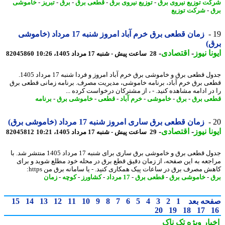
ت توزیع نیروی برق
-
توزیع نیروی برق
-
قطعی برق
-
برق
-
تبریز
-
خاموشی
-
شرکت توزیع
زمان قطعی برق خرم آباد امروز شنبه 17 مرداد (خاموشی
)
نا نیوز
-
اقتصادی
-
28 ساعت پیش - شنبه 17 مرداد 1405، 10:26
82045860
جدول قطعی برق و خاموشی برق خرم آباد امروز و فردا شنبه 17 مرداد 1405.
ی برق خرم آباد، برنامه خاموشی، مدیریت مصرف. برنامه زمانی قطعی برق
در ادامه مشاهده کنید. - ، از مشترکان درخواست کرده ...
ی برق
-
برق
-
خاموشی
-
خرم آباد
-
قطعی
-
خاموشی برق
-
برنامه
زمان قطعی برق ساری امروز شنبه 17 مرداد (خاموشی برق)
نا نیوز
-
اقتصادی
-
29 ساعت پیش - شنبه 17 مرداد 1405، 10:21
82045812
جدول قطعی برق و خاموشی برق ساری برای شنبه 17 مرداد 1405 منتشر شد. با
جعه به این صفحه، از زمان دقیق قطع برق در محله خود مطلع شوید و برای
ش مصرف برق در ساعات پیک همکاری کنید. - یا سامانه برق من https:
-
خاموشی برق
-
قطعی برق
-
17 مرداد
-
کشاورز
-
کوچه
-
زمان
حه بعد
1
2
3
4
5
6
7
8
9
10
11
12
13
14
15
20
19
18
17
بار ویژه
تک ناک