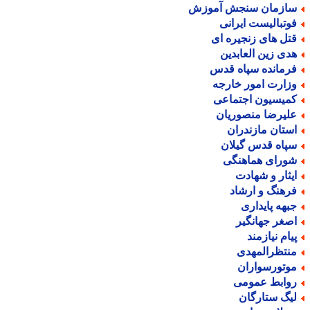
ازمان سنجش آموزش
وتبالیست ایرانی
تل های زنجیره ای
دی زین العابدین
رمانده سپاه قدس
زارت امور خارجه
میسیون اجتماعی
لیرضا منصوریان
ستان مازندران
پاه قدس گیلان
ورای هماهنگی
یثار و شهادت
رهنگ و ارشاد
بهه پایداری
صغر جهانگیر
یام نیازمند
نتظرالمهدی
وتورسواران
وابط عمومی
یگ ستارگان