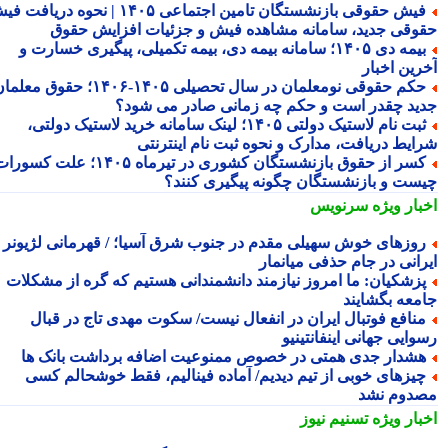
فیش حقوقی بازنشستگان تامین اجتماعی ۱۴۰۵ | نحوه دریافت فیش
وقی جدید، سامانه مشاهده فیش و جزئیات افزایش حقوق
بیمه دی ۱۴۰۵؛ سامانه بیمه دی، بیمه تکمیلی، پیگیری خسارت و
رین اخبار
حکم حقوقی نومعلمان در سال تحصیلی ۱۴۰۵-۱۴۰۶؛ حقوق معلمان
ید چقدر است و حکم چه زمانی صادر می شود؟
ثبت نام لاستیک دولتی ۱۴۰۵؛ لینک سامانه خرید لاستیک دولتی،
ایط دریافت، مدارک و نحوه ثبت نام اینترنتی
کسر از حقوق بازنشستگان کشوری در تیرماه ۱۴۰۵؛ علت کسورات
ست و بازنشستگان چگونه پیگیری کنند؟
بار ویژه
سرنویس
وزهای خوش سهیلی مقدم در جنوب شرق آسیا؛ / قهرمانی لژیونر
رانی در جام حذفی میانمار
زشکیان: ما امروز نیازمند دانشمندانی هستیم که گره از مشکلات
معه بگشایند
نافع فوتبال ایران در انفعال نیست/ سکوت مهدی تاج در قبال
ایی جهانی اینفانتینیو
شدار جدی همتی در خصوص ممنوعیت اضافه برداشت بانک ها
یزهای خوبی از تیم دیدیم/ آماده فینالیم، فقط خوشحالم کسی
دوم نشد
بار ویژه
تسنیم نیوز