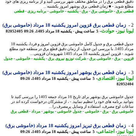
ق قطعی برق را در مناطق مختلف شهر بررسی کنید و از برنامه ریزی های خود
ع شوید. - ■ زمان قطعی برق بوشهر امروز یکشنبه ...
ی برق
-
خاموشی برق
-
برق
-
یکشنبه
-
خاموشی
-
برنامه ریزی
-
قطعی
زمان قطعی برق قزوین امروز یکشنبه 18 مرداد (خاموشی برق)
نا نیوز
-
حوادث
-
5 ساعت پیش - یکشنبه 18 مرداد 1405، 09:26
82052405
جدول قطعی برق و جدول کامل خاموشی برق قزوین امروز و فردا، یکشنبه 18
مرداد 1405. با بررسی این جدول، از زمان دقیق قطع برق در منطقه خود مطلع
 قزوین امروز یکشنبه 18 مرداد 1405 شهروندان قزوینی ...
ین
-
برق
-
خاموشی برق
-
شرکت توزیع نیروی برق
-
یکشنبه
-
خاموشی
-
جدول
زمان قطعی برق بوشهر امروز یکشنبه 18 مرداد (خاموشی برق)
نا نیوز
-
اقتصادی
-
5 ساعت پیش - یکشنبه 18 مرداد 1405، 09:26
82052
جدول خاموشی برق بوشهر برای تاریخ 16 مرداد جمعه 1405 را بررسی کنید تا
انید برنامه های خود را تنظیم نمایید. - ، از مشترکان درخواست کرده اند در
ات اوج مصرف، استفاده از وسایل پرمصرف را ...
وشی برق
-
برق
-
خاموشی
-
جدول خاموشی
-
بوشهر
-
مرداد
-
قطعی برق
زمان قطعی برق تبریز امروز یکشنبه 18 مرداد (خاموشی برق)
نا نیوز
-
اجتماعی
-
5 ساعت پیش - یکشنبه 18 مرداد 1405، 09:26