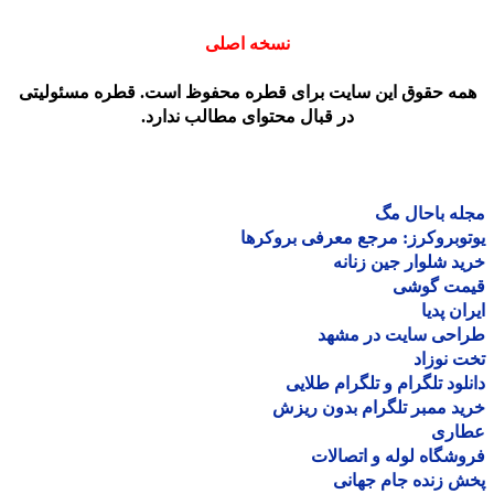
نسخه اصلی
مه حقوق این سایت برای قطره محفوظ است. قطره مسئولیتی
در قبال محتوای مطالب ندارد.
ه باحال مگ
وبروکرز: مرجع معرفی بروکرها
د شلوار جین زنانه
مت گوشی
ان پدیا
احی سایت در مشهد
 نوزاد
لود تلگرام و تلگرام طلایی
د ممبر تلگرام بدون ریزش
اری
شگاه لوله و اتصالات
 زنده جام جهانی