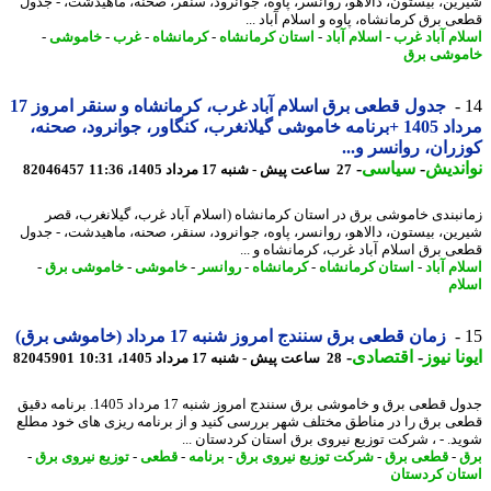
ین، بیستون، دالاهو، روانسر، پاوه، جوانرود، سنقر، صحنه، ماهیدشت، - جدول
ی برق کرمانشاه، پاوه و اسلام آباد ...
ام آباد غرب
-
اسلام آباد
-
استان کرمانشاه
-
کرمانشاه
-
غرب
-
خاموشی
-
وشی برق
جدول قطعی برق اسلام آباد غرب، کرمانشاه و سنقر امروز 17
مرداد 1405 +برنامه خاموشی گیلانغرب، کنگاور، جوانرود، صحنه،
ران، روانسر و...
ندیش
-
سیاسی
-
27 ساعت پیش - شنبه 17 مرداد 1405، 11:36
82046457
نبندی خاموشی برق در استان کرمانشاه (اسلام آباد غرب، گیلانغرب، قصر
ین، بیستون، دالاهو، روانسر، پاوه، جوانرود، سنقر، صحنه، ماهیدشت، - جدول
ی برق اسلام آباد غرب، کرمانشاه و ...
م آباد
-
استان کرمانشاه
-
کرمانشاه
-
روانسر
-
خاموشی
-
خاموشی برق
-
ام
زمان قطعی برق سنندج امروز شنبه 17 مرداد (خاموشی برق)
نا نیوز
-
اقتصادی
-
28 ساعت پیش - شنبه 17 مرداد 1405، 10:31
82045901
جدول قطعی برق و خاموشی برق سنندج امروز شنبه 17 مرداد 1405. برنامه دقیق
ی برق را در مناطق مختلف شهر بررسی کنید و از برنامه ریزی های خود مطلع
د. - ، شرکت توزیع نیروی برق استان کردستان ...
-
قطعی برق
-
شرکت توزیع نیروی برق
-
برنامه
-
قطعی
-
توزیع نیروی برق
-
ان کردستان