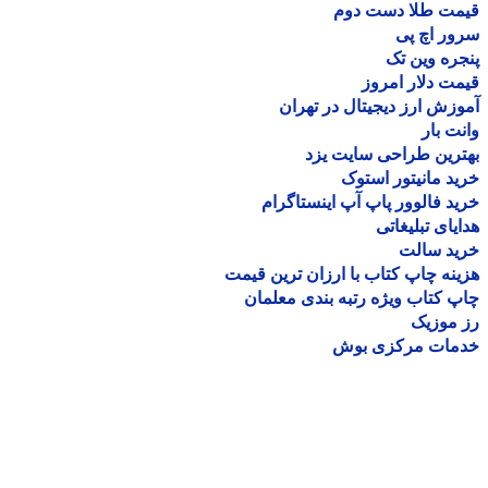
مت طلا دست دوم
ر اچ پی
ره وین تک
ت دلار امروز
زش ارز دیجیتال در تهران
ت بار
رین طراحی سایت یزد
د مانیتور استوک
د فالوور پاپ آپ اینستاگرام
یای تبلیغاتی
ید سالت
نه چاپ کتاب با ارزان ترین قیمت
 کتاب ویژه رتبه بندی معلمان
موزیک
مات مرکزی بوش