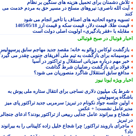
لاش دشمنان برای تحمیل هزینه های سنگین بر نظام
یت الله ناصری: نیروهای مسلح در مسیر حق به مردم خدمت می
ند
سویه وجوه اتحادیه های اصناف با تأخیر انجام می شود
یمت طلا، قیمت دلار، قیمت سکه و قیمت ارز 1405/05/18
قابله با «فقر یادگیری» اولویت اصلی دولت است
بار فوتبال در صبح فوتبالی
ازگشت لوکاس ژوائو به خانه؛ مقصد جدید مهاجم سابق پرسپولیس
وسیمانه برای بازگشت به تیم ملی آفریقای جنوبی چقدر می گیرد؟
بر مهم درباره میزبانی استقلال و تراکتور در آسیا
ولاد برای بازگشت رضاییان شرط گذاشت
دافع سابق استقلال شاگرد منصوریان می شود؟
بار ویژه
ایونا نیوز
رط یک میلیون دلاری نساجی برای انتقال ستاره ملی پوش به
شگاه پرسپولیس
ولین جلسه جواد نکونام در تبریز؛ سرمربی جدید تراکتور پای میز
یرعامل نشست! + عکس
جاع و بیرانوند عامل جدایی ربیعی از تراکتور بودند؟ ادعای جنجالی
تبریز
اجرای بازوبند تراکتور؛ چرا شجاع خلیل زاده کاپیتانی را به بیرانوند
د؟