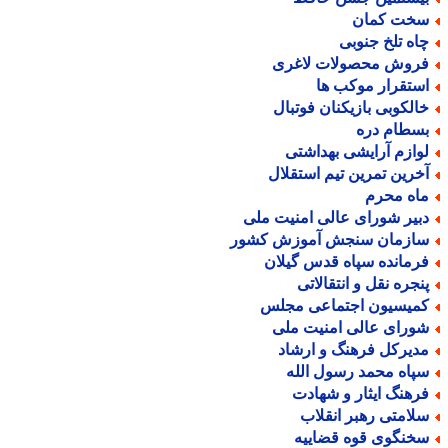
خت کمان
اه تلخ جنوبی
روش محصولات لاغری
ستقرار موکب ها
الکوبی بازیکنان فوتبال
سطام دره
وازم آرایشی بهداشتی
خرین تمرین تیم استقلال
اه محرم
بیر شورای عالی امنیت ملی
ازمان سنجش آموزش کشور
رمانده سپاه قدس گیلان
نجره نقل و انتقالاتی
میسیون اجتماعی مجلس
ورای عالی امنیت ملی
دیرکل فرهنگ و ارشاد
پاه محمد رسول الله
رهنگ ایثار و شهادت
لامتی رهبر انقلاب
خنگوی قوه قضاییه