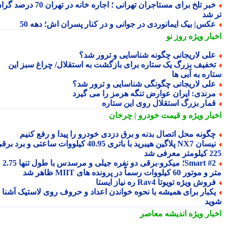
خبر تلخ برای مستاجران تهرانی ؛ اجاره خانه در تهران 70 درصد گران
 شد
کس| بیک ایمانوردی در جوانی و در کنار پسران اش؛ دهه 50
بار ویژه
روز نو
لی لاریجانی چگونه شناسایی و ترور شد؟
خفیف بزرگ یک ستاره برای بازگشت به استقلال/ چراغ سبز این
اره به آبی ها
لی لاریجانی چگونگی شناسایی و ترور شد؟
رندی: ایران عوارض تنگه هرمز را می گیرد
مار بزرگ استقلال روی این ستاره
بار ویژه
و قیمت خودرو | چرخان
گونه محل اتصال بدنه و برق دزدی خودرو را پیدا و رفع کنیم
نیسان NX7 پلاگین هیبرید با باتری 40.95 کیلووات ساعتی و برد برقی
 معرفی شد
Smart #2؛ میکرو-برقی دو نفره جیلی و مرسدس با طول تنها 2.75
ور 60 کیلووات رسماً در پرونده های MIIT ظاهر شد
روش ویژه تویوتا Rav4 ره نیاز ایستا
کبار برای همیشه با نحوه خواندن اعداد و حروف روی لاستیک آشنا
ید
بار ویژه
اندیشه معاصر