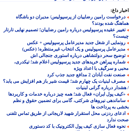
ار داغ:
رخواست رامین رضاییان از پرسپولیس/ مدیران دو باشگاه
هنگ شده بودند؟
غییر عقیده پرسپولیس درباره رامین رضاییان؛ تصمیم نهایی تارتار
ست؟
ونمایی از شغل جدید مدیرعامل پرسپولیس + عکس
دیرعامل پرسپولیس و یک انتخاب غیرمنتظره! (عکس)
وضیح سحر دولتشاهی درباره استوری جنجالی اش
ماره پیراهن خریدهای جدید پرسپولیس اعلام شد؛ تیکدری،
ی و سرگیف با اعداد ویژه
عت نفت آبادان 2 مدافع جدید جذب کرد
صرف لبنیات یک چهارم شد؛ قیمت شیر باز هم افزایش می یابد؟
شدار درباره گرانی لبنیات
کیف پول ایران» فعال شد؛ همه چیز درباره خدمات و کاربردها
اماندهی نیروهای شرکتی، گامی برای تضمین حقوق و نظم
ی به پرداخت ها
دعای ردزنی محل استقرار شهید لاریجانی از طریق تماس تلفنی
ت ندارد
حوه فعال سازی کیف پول الکترونیک با کد دستوری