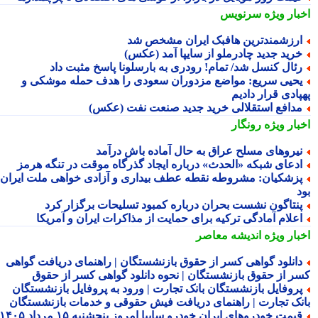
بار ویژه
سرنویس
رزشمندترین هافبک ایران مشخص شد
رید جدید چادرملو از سایپا آمد (عکس)
ئال کنسل شد/ تمام! رودری به بارسلونا پاسخ مثبت داد
حیی سریع: مواضع مزدوران سعودی را هدف حمله موشکی و
پادی قرار دادیم
دافع استقلالی خرید جدید صنعت نفت (عکس)
بار ویژه
رونگار
یروهای مسلح عراق به حال آماده باش درآمد
دعای شبکه «الحدث» درباره ایجاد گذرگاه موقت در تنگه هرمز
زشکیان: مشروطه نقطه عطف بیداری و آزادی خواهی ملت ایران
نتاگون نشست بحران درباره کمبود تسلیحات برگزار کرد
علام آمادگی ترکیه برای حمایت از مذاکرات ایران و آمریکا
بار ویژه
اندیشه معاصر
انلود گواهی کسر از حقوق بازنشستگان | راهنمای دریافت گواهی
ر از حقوق بازنشستگان | نحوه دانلود گواهی کسر از حقوق
روفایل بازنشستگان بانک تجارت | ورود به پروفایل بازنشستگان
نک تجارت | راهنمای دریافت فیش حقوقی و خدمات بازنشستگان
قیمت خودروهای ایران خودرو سایپا امروز پنجشنبه ۱۵ مرداد ۱۴۰۵ |