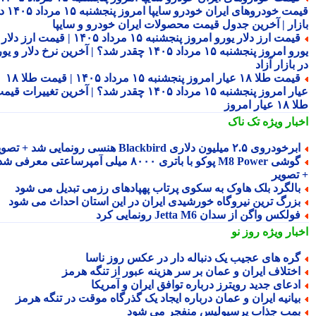
قیمت خودروهای ایران خودرو سایپا امروز پنجشنبه ۱۵ مرداد ۱۴۰۵ در
زار | آخرین جدول قیمت محصولات ایران خودرو و سایپا
قیمت ارز دلار یورو امروز پنجشنبه ۱۵ مرداد ۱۴۰۵ | قیمت ارز دلار
یورو امروز پنجشنبه ۱۵ مرداد ۱۴۰۵ چقدر شد؟ | آخرین نرخ دلار و یورو
بازار آزاد
قیمت طلا ۱۸ عیار امروز پنجشنبه ۱۵ مرداد ۱۴۰۵ | قیمت طلا ۱۸
عیار امروز پنجشنبه ۱۵ مرداد ۱۴۰۵ چقدر شد؟ | آخرین تغییرات قیمت
ار امروز
بار ویژه
تک ناک
رخودروی ۲.۵ میلیون دلاری Blackbird هنسی رونمایی شد + تصویر
گوشی M8 Power پوکو با باتری ۸۰۰۰ میلی آمپرساعتی معرفی شد
تصویر
الگرد بلک هاوک به سکوی پرتاب پهپادهای رزمی تبدیل می شود
زرگ ترین نیروگاه خورشیدی ایران در این استان احداث می شود
ولکس واگن از سدان Jetta M6 رونمایی کرد
بار ویژه
روز نو
ره های عجیب یک دنباله دار در عکس روز ناسا
ختلاف ایران و عمان بر سر هزینه عبور از تنگه هرمز
دعای جدید رویترز درباره توافق ایران و آمریکا
یانیه ایران و عمان درباره ایجاد یک گذرگاه موقت در تنگه هرمز
مب جذاب پرسپولیس منفجر می شود