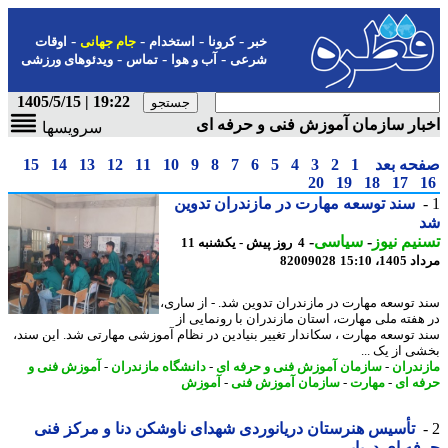
-
-
-
-
خبر
کرونا
استخدام
جام جهانی
اوقات
-
-
-
شرعی
آب و هوا
تماس
ویدئوهای ورزشی
19:22 | 1405/5/15
ار سازمان آموزش فنی و حرفه ای
سرویسها
حه بعد
1
2
3
4
5
6
7
8
9
10
11
12
13
14
15
20
19
18
17
سند توسعه مهارت در مازندران تدوین
یم نیوز
-
سیاسی
-
4 روز پیش - یکشنبه 11
1، 15:10
82009028
 توسعه مهارت در مازندران تدوین شد. - از ساری،
هفته ملی مهارت، استان مازندران با رونمایی از
 توسعه مهارت ، سکاندار تغییر بنیادین در نظام آموزشی مهارتی شد. این سند،
ی از یک ...
ندران
-
سازمان آموزش فنی و حرفه ای
-
دانشگاه مازندران
-
آموزش فنی و
ه ای
-
مهارت
-
سازمان آموزش فنی
-
آموزش
تأسیس هنرستان دریانوردی شهدای ناوشکن دنا و مرکز فنی
ه ای دریایی