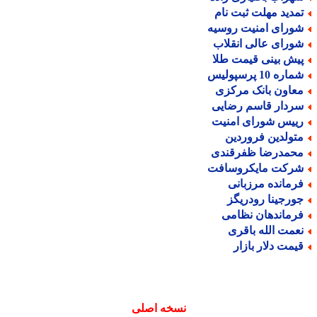
مدید مهلت ثبت نام
ورای امنیت روسیه
ورای عالی انقلاب
یش بینی قیمت طلا
اره 10 پرسپولیس
عاون بانک مرکزی
ردار قاسم رضایی
ییس شورای امنیت
تولدین فروردین
حمدرضا ظفرقندی
رکت مایکروسافت
رمانده مرزبانی
ورجینا رودریگز
رماندهان نظامی
عمت الله باقری
یمت دلار بازار
نسخه اصلی