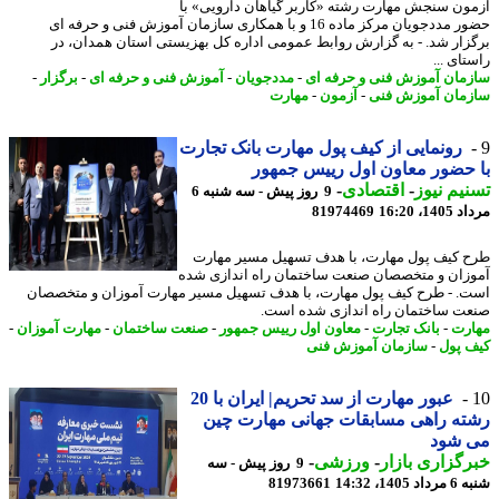
ون سنجش مهارت رشته «کاربر گیاهان دارویی» با
حضور مددجویان مرکز ماده 16 و با همکاری سازمان آموزش فنی و حرفه ای
زار شد. - به گزارش روابط عمومی اداره کل بهزیستی استان همدان، در
ای ...
مان آموزش فنی و حرفه ای
-
مددجویان
-
آموزش فنی و حرفه ای
-
برگزار
-
مان آموزش فنی
-
آزمون
-
مهارت
رونمایی از کیف پول مهارت بانک تجارت
حضور معاون اول رییس جمهور
یم نیوز
-
اقتصادی
-
9 روز پیش - سه شنبه 6
1، 16:20
81974469
 کیف پول مهارت، با هدف تسهیل مسیر مهارت
زان و متخصصان صنعت ساختمان راه اندازی شده
. - طرح کیف پول مهارت، با هدف تسهیل مسیر مهارت آموزان و متخصصان
ت ساختمان راه اندازی شده است.
رت
-
بانک تجارت
-
معاون اول رییس جمهور
-
صنعت ساختمان
-
مهارت آموزان
-
 پول
-
سازمان آموزش فنی
عبور مهارت از سد تحریم| ایران با 20
ه راهی مسابقات جهانی مهارت چین
 شود
گزاری بازار
-
ورزشی
-
9 روز پیش - سه
140، 14:32
81973661