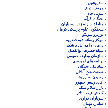
د پیشین
رضیه دباغ
ولی چای
خبگان قرآنی
ناطق زلزله زده ارسباران
خنگوی علوم پزشکی کرمان
ورنزو سونگو
رکز رسانه قوه قضاییه
رمان و آموزش پزشکی
پاه حضرت ابوالفضل
ازمان وظیفه عمومی
رنامه های آموزشی
نیاد ملی نخبگان
نعت نفت آبادان
سیدن به آرزوها
قای رییس جمهور
ازار طلا و سکه
اهش قیمت دلار
ربازان فراری
یلیارد تومان