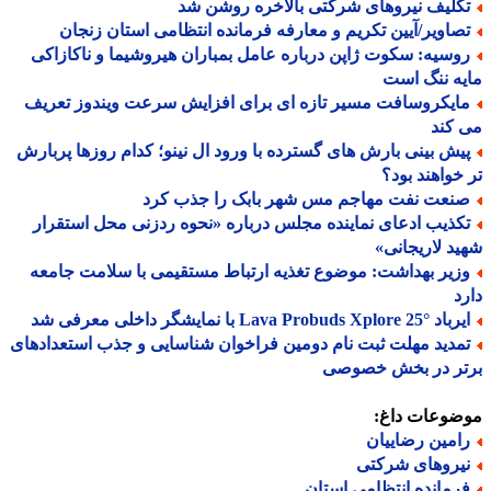
کلیف نیروهای شرکتی بالاخره روشن شد
صاویر/آیین تکریم و معارفه فرمانده انتظامی استان زنجان
وسیه: سکوت ژاپن درباره عامل بمباران هیروشیما و ناکازاکی
ه ننگ است
ایکروسافت مسیر تازه ای برای افزایش سرعت ویندوز تعریف
کند
یش بینی بارش های گسترده با ورود ال نینو؛ کدام روزها پربارش
خواهند بود؟
نعت نفت مهاجم مس شهر بابک را جذب کرد
کذیب ادعای نماینده مجلس درباره «نحوه ردزنی محل استقرار
د لاریجانی»
زیر بهداشت: موضوع تغذیه ارتباط مستقیمی با سلامت جامعه
د
Lava Probuds Xplore 25 با نمایشگر داخلی معرفی شد
مدید مهلت ثبت نام دومین فراخوان شناسایی و جذب استعدادهای
تر در بخش خصوصی
ضوعات داغ:
امین رضاییان
یروهای شرکتی
رمانده انتظامی استان