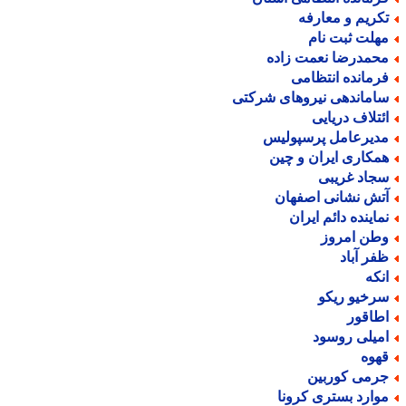
کریم و معارفه
هلت ثبت نام
حمدرضا نعمت زاده
رمانده انتظامی
اماندهی نیروهای شرکتی
ئتلاف دریایی
دیرعامل پرسپولیس
مکاری ایران و چین
جاد غریبی
تش نشانی اصفهان
ماینده دائم ایران
طن امروز
فر آباد
نکه
رخیو ریکو
طاقور
میلی روسود
هوه
رمی کوربین
وارد بستری کرونا