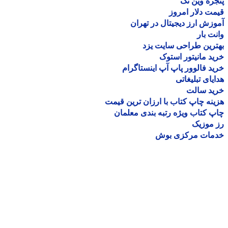
ره وین تک
ت دلار امروز
زش ارز دیجیتال در تهران
ت بار
رین طراحی سایت یزد
د مانیتور استوک
د فالوور پاپ آپ اینستاگرام
یای تبلیغاتی
ید سالت
نه چاپ کتاب با ارزان ترین قیمت
 کتاب ویژه رتبه بندی معلمان
موزیک
مات مرکزی بوش