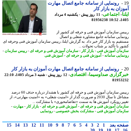
رونمایی از سامانه جامع اتصال مهارت
زان به بازار کار
ا
-
اجتماعی
-
11 روز پیش - یکشنبه 4 مرداد
81956238
1405
س سازمان آموزش فنی و حرفه ای کشور از
مایی سامانه جامع مشاوره شغلی و اتصال
قیم به بازار کار خبر داد. به گزارش ایلنا، رییس سازمان آموزش فنی وحرفه ای
ر با تأکید بر شتاب تحولات ...
مان آموزش فنی
-
بازار کار
-
سازمان آموزش فنی و حرفه ای
-
رییس سازمان
-
مایی سامانه
-
آموزش فنی و حرفه ای
-
آموزش فنی
رونمایی از سامانه جامع اتصال مهارت آموزان به بازار کار
رگزاری صداوسیما
-
اقتصادی
-
12 روز پیش - شنبه 3 مرداد 1405، 22:10
81953
رییس سازمان آموزش فنی و حرفه ای کشور با هشدار درباره حذف 60 درصد
مشاغل تا سال 2030 و ضرورت گذار از «امنیت شغلی» به «امنیت مهارتی»، از
یر رویکرد آموزش ها به سمت «تقاضامحوری» با مشارکت ...
مان آموزش فنی و حرفه ای
-
آموزش فنی و حرفه ای
-
بازار کار
-
مهارت
-
مان آموزش فنی
-
مشارکت بخش خصوصی
-
رونمایی
حه بعد
1
2
3
4
5
6
7
8
9
10
11
12
13
14
15
20
19
18
17