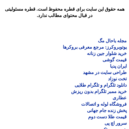
مه حقوق این سایت برای قطره محفوظ است. قطره مسئولیتی
در قبال محتوای مطالب ندارد.
ه باحال مگ
وبروکرز: مرجع معرفی بروکرها
د شلوار جین زنانه
مت گوشی
ان پدیا
احی سایت در مشهد
 نوزاد
لود تلگرام و تلگرام طلایی
د ممبر تلگرام بدون ریزش
اری
شگاه لوله و اتصالات
 زنده جام جهانی
مت طلا دست دوم
ر اچ پی