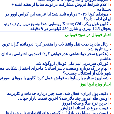
علام شرایط فروش مشارکت در تولید سایپا از هفته آینده +
شنامه
هیوندای کونا ۲۰۲۶ دوباره تأیید شد؛ آیا عرضه این کراس اوور در
ان ادامه دارد؟
کابین غول پیکر Xpeng G9L رونمایی شد؛ وسیع ترین ردیف دوم،
ری و شارژ 450 کیلومتر در ۹ دقیقه
بار فوتبال در صبح فوتبالی
ئال مادرید بمب نقل وانتقالات را منفجر کرد؛ دیومانده گران ترین
ید تاریخ شد
عکس) سحر دولتشاهی عذرخواهی کرد؛ قصد بی احترامی به اذان
اشتم
ورلان سرمربی تیم ملی فوتبال اروگوئه شد
بهام بزرگ درباره وضعیت یاسر آسانی؛ ماجرای احتمال شکایت مس
ر بابک از استقلال چیست؟
تصاویر) ستاره بارسلونا به قولش عمل کرد؛ گاوی با موهای صورتی!
بار ویژه
ایونا نیوز
کیف پول ایران» فعال شد؛ همه چیز درباره خدمات و کاربردها
ونس طلا امروز چند دلار شد؟ آخرین قیمت بازار جهانی
خرین نرخ طلا و سکه امروز
یمت مرغ در آستانه افزایش
یمت روز موبایل در بازار؛ از گوشی های اقتصادی تا پرچمدارها