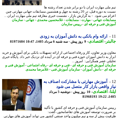
 ملی مهارت ایران با دو برابر شدن تعداد رشته ها
نسبت به دوره قبل، در 20 رشته به چهل و هشتمین مسابقات جهانی مهارتی چین
ام می شود. - به گزارش بازار ، نشست خبری معارفه تیم ملی مهارت ایران ...
بقات جهانی
-
مهارت
-
مسابقات
-
غلامحسین محمدی
-
جهانی
-
سازمان
زش فنی و حرفه ای
-
رییس سازمان
ارائه وام بانکی به دانش آموزان به زودی
بتر
-
اقتصادی
-
9 روز پیش - سه شنبه 6 مرداد 1405، 10:47
81971684
ون وزیر تعاون، کار و رفاه اجتماعی از ارائه تسهیلات بانکی برای آموزش و خرید
ار به دانش آموزان حوزه فنی و حرفه ای در آینده ای نزدیک خبر داد. پایگاه خبری
یلی عصر همگرایی: امروز ...
مان آموزش فنی و حرفه ای
-
فنی و حرفه ای
-
رفاه اجتماعی
-
آموزش فنی و
ه ای
-
دانش آموزان
-
سازمان آموزش فنی
-
غلامرضا محمدی
آموزش مهارتی با مشارکت اصناف به
ز واقعی بازار کار متصل می شود
ا
-
اقتصادی
-
10 روز پیش - دوشنبه 5 مرداد
81968193
1405
س سازمان آموزش فنی و حرفه ای کشور با تأکید
ضرورت توسعه آموزش های تقاضامحور، گفت:
یت بیش از سه و نیم میلیون واحد صنفی کشور می تواند آموزش های مهارتی