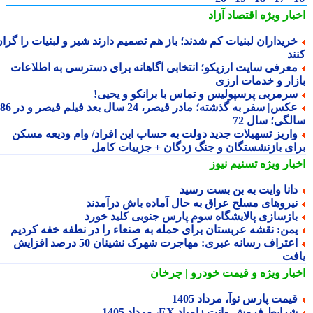
بار ویژه
اقتصاد آزاد
ریداران لبنیات کم شدند؛ باز هم تصمیم دارند شیر و لبنیات را گران
ند
عرفی سایت ارزیکو؛ انتخابی آگاهانه برای دسترسی به اطلاعات
زار و خدمات ارزی
رمربی پرسپولیس و تماس با برانکو و یحیی!
عکس| سفر به گذشته؛ مادر قیصر، 24 سال بعد فیلم قیصر و در 86
لگی؛ سال 72
اریز تسهیلات جدید دولت به حساب این افراد/ وام ودیعه مسکن
ای بازنشستگان و جنگ زدگان + جزییات کامل
بار ویژه
تسنیم نیوز
انا وایت به بن بست رسید
یروهای مسلح عراق به حال آماده باش درآمدند
ازسازی پالایشگاه سوم پارس جنوبی کلید خورد
من: نقشه عربستان برای حمله به صنعاء را در نطفه خفه کردیم
اعتراف رسانه عبری: مهاجرت شهرک نشینان 50 درصد افزایش
فت
بار ویژه
و قیمت خودرو | چرخان
یمت پارس نوآ، مرداد 1405
رایط فروش وانت زامیاد EX، مرداد 1405