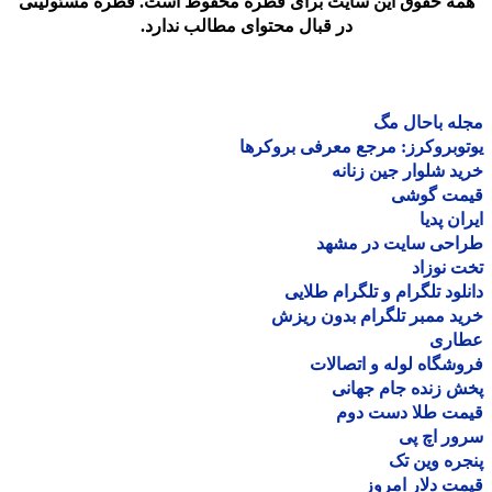
مه حقوق این سایت برای قطره محفوظ است. قطره مسئولیتی
در قبال محتوای مطالب ندارد.
ه باحال مگ
وبروکرز: مرجع معرفی بروکرها
د شلوار جین زنانه
مت گوشی
ان پدیا
احی سایت در مشهد
 نوزاد
لود تلگرام و تلگرام طلایی
د ممبر تلگرام بدون ریزش
اری
شگاه لوله و اتصالات
 زنده جام جهانی
مت طلا دست دوم
ر اچ پی
ره وین تک
ت دلار امروز