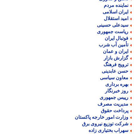
ماینده مردم
یران اسلامی
مید استقلال
یدعلی حسینی
یاست جمهوری
وتبال ایران
أمین آب شرب
یران و عمان
زارش بازار
رویج فرهنگ
سن عابدینی
عاون سیاسی
هره برداری
وز خبرنگار
ییس جمهوری
دیریت مصرف
رداخت حقوق
زارت امور خارجه پاکستان
رکت توزیع نیروی برق
هراب بختیاری زاده