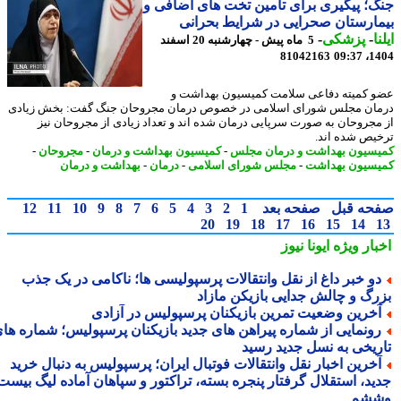
؛ پیگیری برای تأمین تخت های اضافی و
ارستان صحرایی در شرایط بحرانی
ا
-
پزشکی
-
5 ماه پیش - چهارشنبه 20 اسفند
81042163
1404
 کمیته دفاعی سلامت کمیسیون بهداشت و
ان مجلس شورای اسلامی در خصوص درمان مجروحان جنگ گفت: بخش زیادی
مجروحان به صورت سرپایی درمان شده اند و تعداد زیادی از مجروحان نیز
یص شده اند.
سیون بهداشت و درمان مجلس
-
کمیسیون بهداشت و درمان
-
مجروحان
-
سیون بهداشت
-
مجلس شورای اسلامی
-
درمان
-
بهداشت و درمان
حه قبل
صفحه بعد
1
2
3
4
5
6
7
8
9
10
11
12
20
19
18
17
16
15
14
بار ویژه
ایونا نیوز
و خبر داغ از نقل وانتقالات پرسپولیسی ها؛ ناکامی در یک جذب
رگ و چالش جدایی بازیکن مازاد
خرین وضعیت تمرین بازیکنان پرسپولیس در آزادی
ونمایی از شماره پیراهن های جدید بازیکنان پرسپولیس؛ شماره های
ریخی به نسل جدید رسید
خرین اخبار نقل وانتقالات فوتبال ایران؛ پرسپولیس به دنبال خرید
ید، استقلال گرفتار پنجره بسته، تراکتور و سپاهان آماده لیگ بیست
شم