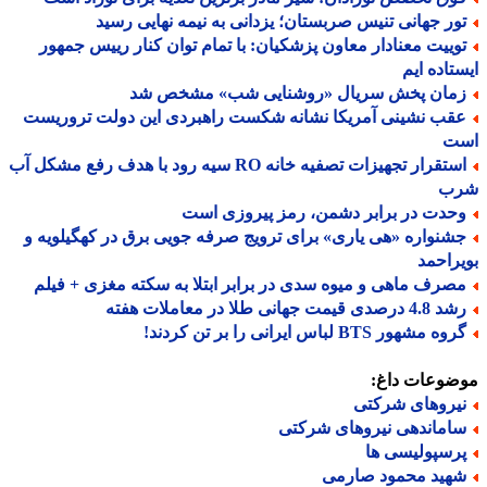
ور جهانی تنیس صربستان؛ یزدانی به نیمه نهایی رسید
وییت معنادار معاون پزشکیان: با تمام توان کنار رییس جمهور
تاده ایم
مان پخش سریال «روشنایی شب» مشخص شد
قب نشینی آمریکا نشانه شکست راهبردی این دولت تروریست
ت
استقرار تجهیزات تصفیه خانه RO سیه رود با هدف رفع مشکل آب
ب
حدت در برابر دشمن، رمز پیروزی است
شنواره «هی یاری» برای ترویج صرفه جویی برق در کهگیلویه و
راحمد
صرف ماهی و میوه سدی در برابر ابتلا به سکته مغزی + فیلم
 درصدی قیمت جهانی طلا در معاملات هفته
ه مشهور BTS لباس ایرانی را بر تن کردند!
ضوعات داغ:
یروهای شرکتی
اماندهی نیروهای شرکتی
رسپولیسی ها
هید محمود صارمی