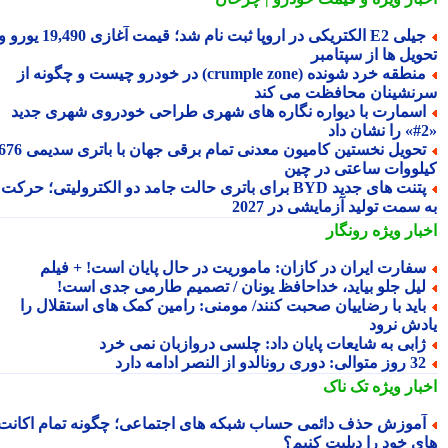
جیلی E2 الکتریکی در اروپا ثبت نام شد؛ قیمت آغازی 19,490 یورو و
ویل ها از سپتامبر
منطقه خرد شونده (crumple zone) در خودرو چیست و چگونه از
نشینان محافظت می کند
سمارت با دیواره نگاره های شهری طراحی خودروی شهری جدید
تحویل نخستین کامیون معدنی تمام برقی جهان با باتری سدیمی 676
لووات ساعتی در چین
پتنت های جدید BYD برای باتری حالت جامد دو الکترولیتی؛ حرکت
سمت تولید آزمایشی در 2027
بار ویژه
رونگار
فارت ایران در کازان: ماموریت در حال پایان است! + فیلم
یل جلو بیاید، خداحافظ یونان / تصمیم طارمی جدی است!
اید با رضاییان صحبت کنند/ مومنی: رامین کمک های استقلال را
دش نرود
ابی به شایعات پایان داد: چلسی دروازبان نمی خرد
 متوالی: دوری رونالدو از النصر ادامه دارد
بار ویژه
تک ناک
موزش حذف دائمی حساب شبکه های اجتماعی؛ چگونه تمام اکانت
ی خود را دیلیت کنیم؟