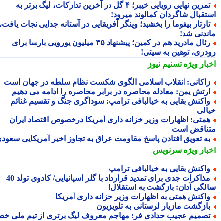
تمرین نهایی رویایی خیبر؛ ۴ گل در آخرین تدارکات، لیگ برتر به
تقبال شاگردان کمالوند میرود!
ارتار بیفوما را بخشید؛ وینگر آفریقایی در آستانه جدایی نجات یافت،
ندنی شد!
رئال مادرید هم در کمین؛ پیشنهاد ۴۵ میلیون یورویی بارسا برای
دری، توهین به سیتی!
بار ویژه
تسنیم نیوز
اکانی: انقلاب اسلامی الگوی شکست نظام سلطه در جهان است
رتش یمن: معادله محاصره در برابر محاصره را ادامه می دهیم
اکنش بقایی به خیالبافی ترامپ: سوداگری جنگ و تقسیم غنائم
الی
متی: اظهارات وزیر خزانه داری آمریکا درخصوص اقتصاد ایران
ناقض است
ه تعویق افتادن پاسخ مقاومت عراق به تجاوز اخیر آمریکایی سعودی
بار ویژه
سرنویس
اکنش بقایی به خیالبافی ترامپ
مذاکرات جدی برای تمدید قرارداد با گلر اسپانیایی/ کادوی تولد 40
لگی آدان: بازگشت به استقلال!
اکنش همتی به اظهارات وزیر خزانه داری آمریکا
ازگشت مازیار لرستانی به تلویزیون
صمیم عجیب حدادی فر: مهاجم معروف لیگ برتری از تیم ملی خط