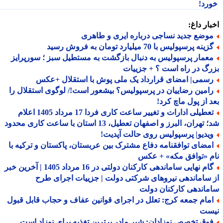
رد!
ار داغ:
وضع جدید نساجی درباره ایری و طاهری
ینه پرسپولیس با 70 میلیارد تومان به فروش رسید
عمار پرسپولیس به دنبال بازگشت به مستطیل سبز ؛ سورپرایز
گ در راه است ؟ + جزییات
سمی| امضای قرارداد یک ملی پوش با استقلال +عکس
امین رضاییان در پرسپولیس؟ بیشعور است!/ لوگوی استقلال را
 از پول ماچ کرد!
تعطیلی ادارات و تغییر ساعت کاری فردا 17 مرداد 1405 اعلام
هران، البرز و اصفهان تعطیل، 13 استان با ساعت کاری محدود
یدیو| پرسپولیس روی حالت آپدیت!
مضای توافقنامه دفاع مشترک بین عربستان، پاکستان و ترکیه با
 «توافق مکه» + عکس
گام نهایی ساماندهی کارکنان دولتی در 16 مرداد 1405 | آخرین خبر
ساماندهی نیروهای شرکتی دولت | جزییات اجرای طرح
اندهی کارکنان دولت
مام جمعه کرج: تعلل در اجرای قوانین عفاف و حجاب قابل قبول
ست
وق تخصص نوزادان: شیر مادر برترین تغذیه برای نوزاد است