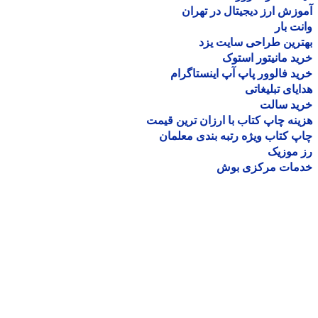
زش ارز دیجیتال در تهران
ت بار
رین طراحی سایت یزد
د مانیتور استوک
د فالوور پاپ آپ اینستاگرام
یای تبلیغاتی
ید سالت
نه چاپ کتاب با ارزان ترین قیمت
 کتاب ویژه رتبه بندی معلمان
موزیک
مات مرکزی بوش