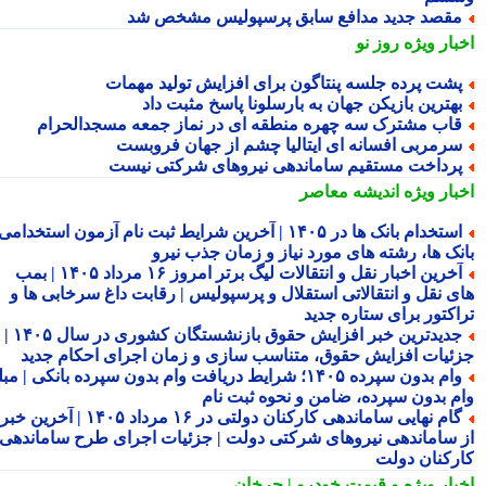
قصد جدید مدافع سابق پرسپولیس مشخص شد
بار ویژه
روز نو
شت پرده جلسه پنتاگون برای افزایش تولید مهمات
هترین بازیکن جهان به بارسلونا پاسخ مثبت داد
اب مشترک سه چهره منطقه ای در نماز جمعه مسجدالحرام
رمربی افسانه ای ایتالیا چشم از جهان فروبست
رداخت مستقیم ساماندهی نیروهای شرکتی نیست
بار ویژه
اندیشه معاصر
استخدام بانک ها در ۱۴۰۵ | آخرین شرایط ثبت نام آزمون استخدامی
نک ها، رشته های مورد نیاز و زمان جذب نیرو
آخرین اخبار نقل و انتقالات لیگ برتر امروز ۱۶ مرداد ۱۴۰۵ | بمب
ی نقل و انتقالاتی استقلال و پرسپولیس | رقابت داغ سرخابی ها و
اکتور برای ستاره جدید
جدیدترین خبر افزایش حقوق بازنشستگان کشوری در سال ۱۴۰۵ |
ئیات افزایش حقوق، متناسب سازی و زمان اجرای احکام جدید
وام بدون سپرده ۱۴۰۵؛ شرایط دریافت وام بدون سپرده بانکی | مبلغ
م بدون سپرده، ضامن و نحوه ثبت نام
گام نهایی ساماندهی کارکنان دولتی در ۱۶ مرداد ۱۴۰۵ | آخرین خبر
 ساماندهی نیروهای شرکتی دولت | جزئیات اجرای طرح ساماندهی
رکنان دولت
بار ویژه
و قیمت خودرو | چرخان