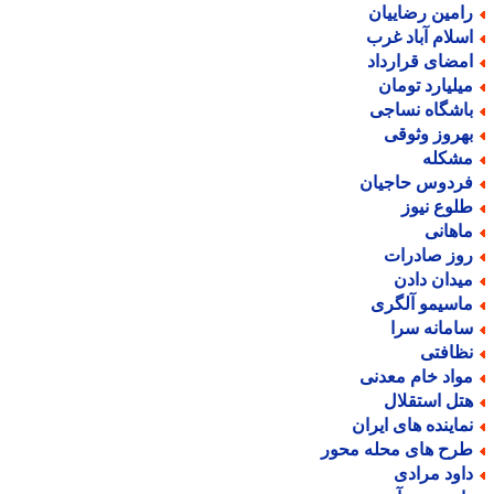
امین رضاییان
سلام آباد غرب
مضای قرارداد
یلیارد تومان
اشگاه نساجی
هروز وثوقی
شکله
ردوس حاجیان
لوع نیوز
اهانی
وز صادرات
یدان دادن
اسیمو آلگری
امانه سرا
ظافتی
واد خام معدنی
تل استقلال
ماینده های ایران
رح های محله محور
اود مرادی