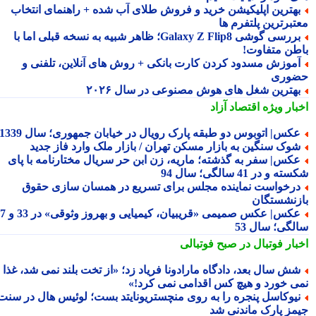
هترین اپلیکیشن خرید و فروش طلای آب شده + راهنمای انتخاب
تبرترین پلتفرم ها
بررسی گوشی Galaxy Z Flip8؛ ظاهر شبیه به نسخه قبلی اما با
طن متفاوت!
موزش مسدود کردن کارت بانکی + روش های آنلاین، تلفنی و
وری
هترین شغل های هوش مصنوعی در سال ۲۰۲۶
بار ویژه
اقتصاد آزاد
کس| اتوبوس دو طبقه پارک رویال در خیابان جمهوری؛ سال 1339
وک سنگین به بازار مسکن تهران / بازار ملک وارد فاز جدید
کس| سفر به گذشته؛ ماریه، زن ابن حر سریال مختارنامه با پای
 و در 41 سالگی؛ سال 94
رخواست نماینده مجلس برای تسریع در همسان سازی حقوق
زنشستگان
عکس| عکس صمیمی «قریبیان، کیمیایی و بهروز وثوقی» در 33 و 37
لگی؛ سال 53
بار فوتبال در صبح فوتبالی
ش سال بعد، دادگاه مارادونا فریاد زد؛ «از تخت بلند نمی شد، غذا
ی خورد و هیچ کس اقدامی نمی کرد!»
یوکاسل پنجره را به روی منچستریونایتد بست؛ لوئیس هال در سنت
مز پارک ماندنی شد