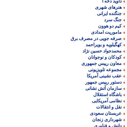
اوید دخه آ
نرهای شهری
نگنده ایرانی
نگ سرد
یم دو هوون
اموریت امدادی
رفه جویی در مصرف برق
هگیلویه و بویراحمد
حمدجواد حسین نژاد
ودکان و نوجوانان
عاون رییس جمهوری
جموعه تلویزیونی
قب نشینی آمریکا
ستور رییس جمهور
ازمان آتش نشانی
اشگاه استقلال
ظامی آمریکایی
قل و انتقالات
ربستان سعودی
هرداری زنجان
انش و فناوری