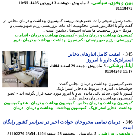
ن و بخون
-
سیاسی
-
5 ماه پیش - دوشنبه 3 فروردین 1405، 10:55
81118
د رسول شیخی زاده، عضو هیئت رییسه کمیسیون بهداشت و درمان مجلس در
 وگو با افکارنیوز،ضمن محکومیت اقدامات تروریستی رژیم صهیونیستی و
یکا، - ترور شخصیت ها نشانه استیصال دشمن است ...
سیون بهداشت و درمان مجلس
-
کمیسیون بهداشت و درمان
-
اقدامات
ریستی
-
رژیم صهیونیستی
-
کمیسیون بهداشت
-
بهداشت و درمان
-
ترور
3
امنیت کامل انبارهای ذخایر
راتژیک دارو تا امروز
ا
-
پزشکی
-
5 ماه پیش - جمعه 29 اسفند 1404،
81104248
11
 کمیسیون بهداشت و درمان مجلس گفت:
بختانه، انبارهای مربوط به ذخایر استراتژیک
ر تا کنون سالم باقی مانده اند و تا امروز مورد حمله قرار نگرفته اند. - عضو
سیون بهداشت و درمان مجلس گفت:
سیون بهداشت و درمان مجلس
-
کمیسیون بهداشت و درمان
-
عضو کمیسیون
اشت
-
ذخایر استراتژیک
-
کمیسیون بهداشت
-
بهداشت و درمان
-
درمان
3
درمان تمامی مجروحان حوادث اخیر در سراسر کشور رایگان
ت
نویس
-
ورزشی
-
5 ماه پیش - پنجشنبه 28 اسفند 1404، 23:54
81102270