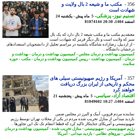
3
مکتب ما و شیعه 2 بال ولایت و
ادت است
یم نیوز
-
پزشکی
-
5 ماه پیش - یکشنبه 24
14، 20:30
81074144
معتقدیم مکتب ما و مکتب شیعه 2 بال دارد که یک بال
 که ولایت است و بال دیگر قرمز که شهادت است.
ز اردبیل، رضازاده شامگاه یکشنبه در مراسم تجلیل از دانشجویان استعدادهای
شان دانشگاه ...
سیون بهداشت و درمان مجلس
-
کمیسیون بهداشت و درمان
-
بهداشت و
ان
-
کمیسیون بهداشت
-
رییس کمیسیون بهداشت و درمان
-
مکتب
-
حوزه
مت
3
آمریکا و رژیم صهیونیستی سیلی های
م و تاریخی از ایران بزرگ دریافت
هند کرد
صاد آزاد
-
سیاسی
-
5 ماه پیش - پنجشنبه 21
14، 10:27
81049602
ینده مردم قزوین، آبیک و البرز در مجلس ضمن
دید میدانی از منازل تخریب شده مردم در یکی از محلات تهران توسط رژیم
ونیستی و آمریکای جنایتکار تاکید کرد که قطعا انتقام تک تک این تجاوزها ...
م صهیونیستی
-
صهیونیستی
-
منازل تخریب شده
-
کمیسیون بهداشت و درمان
لس
-
نیروهای نظامی
-
بازدید میدانی
-
آمریکا