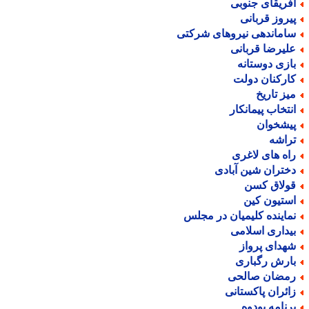
فریقای جنوبی
یروز قربانی
اماندهی نیروهای شرکتی
لیرضا قربانی
ازی دوستانه
ارکنان دولت
یز تاریخ
نتخاب پیمانکار
یشخوان
راشه
اه های لاغری
ختران شین آبادی
ولاق کسن
ستیون کین
ماینده کلیمیان در مجلس
یداری اسلامی
هدای پرواز
ارش رگباری
مضان صالحی
ائران پاکستانی
رنامه بودوه