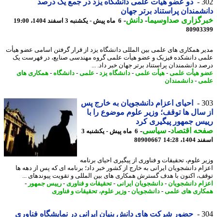
3
دو عضو هیأت علمی دانشگاه یزد در جمع یک درصد
شمندان پراستناد برتر جهان
رگزاری صداوسیما
-
دانش
-
6 ماه پیش - یکشنبه 3 اسفند 1404، 19:00
80903
ر همکاری های علمی بین المللی دانشگاه یزد از قرار گرفتن اسامی عضو هیأت
ی دانشکده فیزیک و عضو هیأت علمی گروه مهندسی صنایع، در فهرست یک
د دانشمندان پراستناد برتر جهان خبر داد. ...
 هیأت علمی
-
هیأت علمی
-
دانشگاه یزد
-
علمی
-
دانشگاه
-
همکاری های
ی
-
دانشمندان
3
احیای اعزام دانشجویان به خارج پس
سال ها توقف؛ وزیر علوم موضوع را با
س جمهور پیگیری کرد
حه اقتصاد
-
سیاسی
-
6 ماه پیش - یکشنبه 3
14، 14:28
80900667
ر علوم، تحقیقات و فناوری از پیگیری احیای برنامه
ام دانشجویان ایرانی به خارج از کشور خبر داد؛ برنامه ای که پس از دهه ها
ف، اکنون با هدف گسترش همکاری های بین المللی و تقویت پیوندهای ...
ام دانشجویان
-
دانشجویان ایرانی
-
تحقیقات و فناوری
-
رییس جمهور
-
اری های علمی
-
دانشجویان
-
وزیر علوم، تحقیقات و فناوری
3
حضور شرکت های دانش بنیان ایرانی در نمایشگاه فناوری