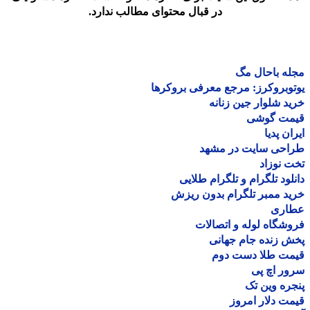
در قبال محتوای مطالب ندارد.
ه باحال مگ
وبروکرز: مرجع معرفی بروکرها
د شلوار جین زنانه
مت گوشی
ان پدیا
احی سایت در مشهد
 نوزاد
لود تلگرام و تلگرام طلایی
د ممبر تلگرام بدون ریزش
اری
شگاه لوله و اتصالات
 زنده جام جهانی
مت طلا دست دوم
ر اچ پی
ره وین تک
ت دلار امروز