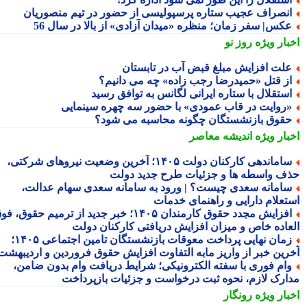
نصراف عجیب ستاره پرسپولیسی از حضور در تیم منصوریان
کس| سفر زمان؛ منظره «میدان آزادی» از بالا در سال 56
بار ویژه
روز نو
لت افزایش مبلغ قبض آب در تابستان
ز قتل «حمیدرضا رجب زاده» چه می دانیم؟
ستقلال با ستاره ایرانی لگانس به توافق رسید
روایت در قاب عمودی» با حضور سه چهره سینمایی
قوق بازنشستگان چگونه محاسبه می شود؟
بار ویژه
اندیشه معاصر
ساماندهی کارکنان دولت ۱۴۰۵؛ آخرین وضعیت نیروهای شرکتی،
ف واسطه ها و جزئیات طرح جدید دولت
امانه سعدی چیست؟ | ورود به سامانه سعدی سهام عدالت،
تعلام دارایی و راهنمای خدمات
افزایش مجدد حقوق کارمندان ۱۴۰۵؛ خبر جدید از ترمیم حقوق، فوق
عاده خاص و میزان افزایش دریافتی کارکنان دولت
زمان نهایی پرداخت معوقات بازنشستگان تامین اجتماعی ۱۴۰۵؛
رین خبر از واریز مابه التفاوت افزایش حقوق فروردین و اردیبهشت
ام فوری با سفته الکترونیکی؛ شرایط دریافت وام بدون ضامن،
ارک لازم، نحوه ثبت درخواست و جزئیات بازپرداخت
بار ویژه
رونگار