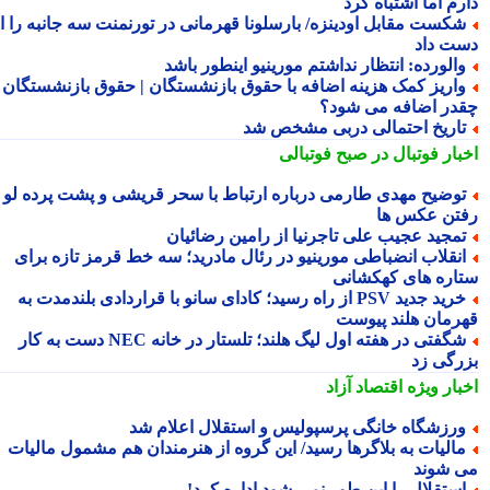
م اما اشتباه کرد
کست مقابل اودینزه/ بارسلونا قهرمانی در تورنمنت سه جانبه را از
ت داد
الورده: انتظار نداشتم مورینیو اینطور باشد
اریز کمک هزینه اضافه با حقوق بازنشستگان | حقوق بازنشستگان
در اضافه می شود؟
اریخ احتمالی دربی مشخص شد
بار فوتبال در صبح فوتبالی
وضیح مهدی طارمی درباره ارتباط با سحر قریشی و پشت پرده لو
تن عکس ها
مجید عجیب علی تاجرنیا از رامین رضائیان
نقلاب انضباطی مورینیو در رئال مادرید؛ سه خط قرمز تازه برای
اره های کهکشانی
خرید جدید PSV از راه رسید؛ کادای سانو با قراردادی بلندمدت به
رمان هلند پیوست
شگفتی در هفته اول لیگ هلند؛ تلستار در خانه NEC دست به کار
رگی زد
بار ویژه
اقتصاد آزاد
رزشگاه خانگی پرسپولیس و استقلال اعلام شد
الیات به بلاگرها رسید/ این گروه از هنرمندان هم مشمول مالیات
 شوند
ستقلال را این طور نمی شود اداره کرد!