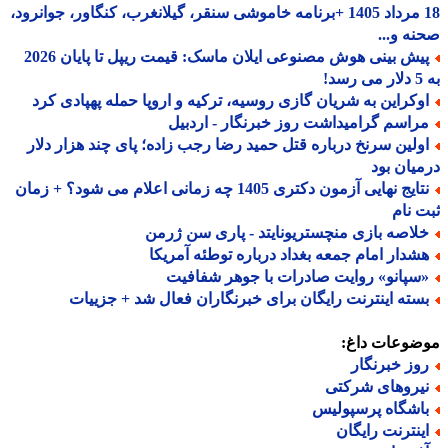
18 مرداد 1405 +برنامه خاموشی سنقر، گیلانغرب، کنگاور، جوانرود،
ه و...
پیش بینی هوش مصنوعی ایلان ماسک: قیمت ریپل تا پایان 2026
!
وکراین به شریان گازی روسیه، ترکیه و اروپا حمله پهپادی کرد
راسم گرامیداشت روز خبرنگار - اردبیل
ولین سرنخ درباره قتل حمید رضا رجب زاده؛ پای چند هزار دلار
یان بود
نتایج نهایی آزمون دکتری 1405 چه زمانی اعلام می شود؟ + زمان
 نام
لاصه بازی منچستریونایتد - پاری سن ژرمن
شدار امام جمعه بغداد درباره توطئه آمریکا
سپانو» روایت صادرات با جوهر شفافیت
سته اینترنت رایگان برای خبرنگاران فعال شد + جزییات
ضوعات داغ:
وز خبرنگار
یروهای شرکتی
اشگاه پرسپولیس
ینترنت رایگان