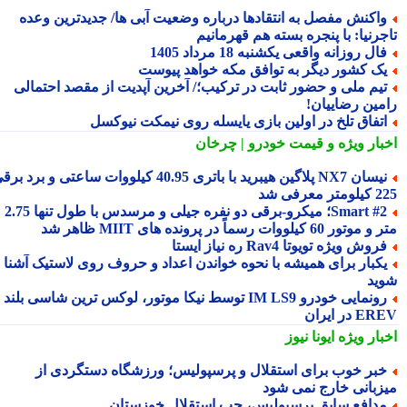
اکنش مفصل به انتقادها درباره وضعیت آبی ها/ جدیدترین وعده
جرنیا: با پنجره بسته هم قهرمانیم
ال روزانه واقعی یکشنبه 18 مرداد 1405
ک کشور دیگر به توافق مکه خواهد پیوست
یم ملی و حضور ثابت در ترکیب؛/ آخرین آپدیت از مقصد احتمالی
مین رضاییان!
تفاق تلخ در اولین بازی یایسله روی نیمکت نیوکسل
بار ویژه
و قیمت خودرو | چرخان
نیسان NX7 پلاگین هیبرید با باتری 40.95 کیلووات ساعتی و برد برقی
 معرفی شد
Smart #2؛ میکرو-برقی دو نفره جیلی و مرسدس با طول تنها 2.75
ور 60 کیلووات رسماً در پرونده های MIIT ظاهر شد
روش ویژه تویوتا Rav4 ره نیاز ایستا
کبار برای همیشه با نحوه خواندن اعداد و حروف روی لاستیک آشنا
ید
رونمایی خودرو IM LS9 توسط نیکا موتور، لوکس ترین شاسی بلند
 در ایران
بار ویژه
ایونا نیوز
بر خوب برای استقلال و پرسپولیس؛ ورزشگاه دستگردی از
زبانی خارج نمی شود
دافع سابق پرسپولیس، چپ استقلال خوزستان