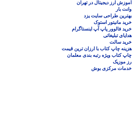
زش ارز دیجیتال در تهران
ت بار
رین طراحی سایت یزد
د مانیتور استوک
د فالوور پاپ آپ اینستاگرام
یای تبلیغاتی
ید سالت
نه چاپ کتاب با ارزان ترین قیمت
 کتاب ویژه رتبه بندی معلمان
موزیک
مات مرکزی بوش