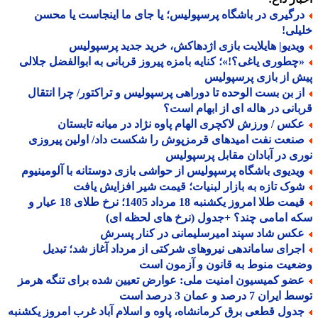
رگیری در باشگاه پرسپولیس؛ یا جای ما اینجاست یا محسن
لی!
یدیو| هایلایت بازی اژدهاکش، خرید جدید پرسپولیس
چطوری یاغی؟!»؛ کنایه بامزه پیروز قربانی به ابوالفضل جلالی
 از بازی پرسپولیس
ز بن بست الوحده تا دوراهی پرسپولیس و تراکتور/ چرا انتقال
انی در هاله ای از ابهام است؟
کس / ورزش لاکچری الهام پاوه نژاد در میانه تابستان
نعت نفت امیدهای قرمزپوش را شکست داد/ اولین پیروزی
ی در آبادان مقابل پرسپولیس
یدیوی باشگاه پرسپولیس از حواشی بازی دوستانه با آلومینیوم
وک تازه به بازار لبنیات؛ قیمت شیر افزایش یافت
قیمت طلا امروز یکشنبه 18 مرداد 1405؛ نرخ طلای 18 عیار و
 امامی چند؟ +جدول (نرخ های لحظه ای)
کس شاد سپند امیرسلیمانی در کنار پسرش
جرای ساماندهی نیروهای شرکتی از مرداد آغاز شد؛ تبدیل
یت منوط به قانون و آزمون است
ضو کمیسیون امنیت ملی: عوارض تعیین شده برای تنگه هرمز
ران 7 درصد و عمان 3 درصد است
دول قطعی برق کرمانشاه، پاوه و اسلام آباد غرب امروز یکشنبه