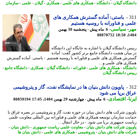
شگاه گیلان
-
دانشگاه
-
همکاری های علمی
-
همکاری
-
گیلان
-
علمی
-
سازمان
3
باستی: آماده گسترش همکاری های
ی و فناورانه با روسیه هستیم
ر
-
سیاسی
-
6 ماه پیش - پنجشنبه 30 بهمن
80870752
1404
س دانشگاه گیلان با اشاره به جایگاه این دانشگاه
میان هشت دانشگاه جامع برتر کشور گفت: آماده
رش همکاری های علمی و فناورانه با روسیه هستیم. - باستی: آماده گسترش
اری های علمی و ...
شگاه
-
همکاری های علمی
-
فناورانه
-
دانشگاه گیلان
-
همکاری
-
دانشگاه جامع
-
س دانشگاه گیلان
3
پاویون دانش بنیان ها در نمایشگاه نفت، گاز و پتروشیمی
ق برپا می شود
ا
-
اقتصادی
-
6 ماه پیش - چهارشنبه 29 بهمن 1404، 17:45
80859194
یون شرکت های دانش بنیان در حوزه نفت، گاز و پتروشیمی در بصره عراق با
یت سازمان توسعه همکاری های علمی و فناورانه بین المللی معاونت علمی
ست جمهوری برپا می شود. - در ﺣﺎل اﻧﺘﻘﺎل ...
یون شرکت های دانش بنیان
-
معاونت علمی ریاست جمهوری
-
دانش بنیان
-
ت های دانش بنیان
-
پتروشیمی
-
همکاری های علمی
-
دانش بنیان ها