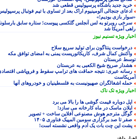
رید جدید باشگاه پرسپولیس قطعی شد
دعای جنجالی آلومینیوم اراک بعد از تساوی با تیم فوتبال پرسپولیس؛
وار بازی بودیم!»
رخی روبرتو به لس آنجلس گلکسی پیوست؛ ستاره سابق بارسلونا
هی آمریکا شد
بار ویژه
تسنیم نیوز
رخواست پنتاگون برای تولید سریع سلاح
اکنش کمال شرف، کاریکاتوریست یمنی به امضای توافق مکه
سط عربستان
شدار صریح شیخ الکعبی به عربستان
سانه عبری: نتیجه حماقت های ترامپ سقوط و فروپاشی اقتصادی
ریکاست
مله اشغالگران صهیونیست به فلسطینیان و خودروهای آنها
بار ویژه
تک ناک
پل دوباره قیمت گوشی ها را بالا می برد
یلان ماسک در ماه کارخانه می سازد!
وگل مترجم هوش مصنوعی آفلاین ساخت + تصویر
فر تا صد برگزاری سومین المپیک فناوری ۱۴۰۵
شت این چت بات یک آدم واقعی نشسته است!
ار داغ: