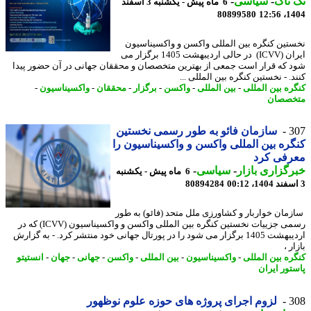
ناک
-
سیاسی
-
6 ماه پیش - یکشنبه 3 اسفند
80899580
1404
تین کنگره بین المللی واکسن و واکسیناسیون
ایران (ICVV) در حالی اردیبهشت 1405 برگزار می
 که قرار است جمعی از بهترین متخصصان و محققان جهانی در آن حضور پیدا
. - نخستین کنگره بین المللی ...
ره بین المللی
-
بین المللی
-
واکسن
-
برگزار
-
محققان
-
واکسیناسیون
-
صصان
3
سازمان فائو به طور رسمی نخستین
ره بین المللی واکسن و واکسیناسیون را
رفی کرد
گزاری بازار
-
سیاسی
-
6 ماه پیش - یکشنبه
80894284
مان خواربار و کشاورزی ملل متحد (فائو) به طور
رسمی جزییات نخستین کنگره بین المللی واکسن و واکسیناسیون (ICVV) که در
اردیبهشت 1405 برگزار می شود را در پورتال جهانی خود منتشر کرد. - به گزارش
ر ،
ره بین المللی
-
واکسیناسیون
-
بین المللی
-
واکسن
-
جهانی
-
جهان
-
انستیتو
تور ایران
3
لزوم اجرای پروژه های حوزه علوم نوظهور