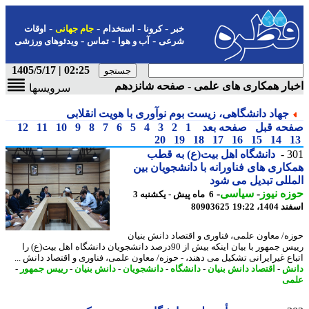
-
-
-
-
خبر
کرونا
استخدام
جام جهانی
اوقات
-
-
-
شرعی
آب و هوا
تماس
ویدئوهای ورزشی
02:25 | 1405/5/17
ار همکاری های علمی - صفحه شانزدهم
سرویسها
جهاد دانشگاهی، زیست بوم نوآوری با هویت انقلابی
حه قبل
صفحه بعد
1
2
3
4
5
6
7
8
9
10
11
12
20
19
18
17
16
15
14
3
دانشگاه اهل بیت(ع) به قطب
اری های فناورانه با دانشجویان بین
للی تبدیل می شود
ه نیوز
-
سیاسی
-
6 ماه پیش - یکشنبه 3
14، 19:22
80903625
ه/ معاون علمی، فناوری و اقتصاد دانش بنیان
رییس جمهور با بیان اینکه بیش از 90درصد دانشجویان دانشگاه اهل بیت(ع) را
اع غیرایرانی تشکیل می دهند، - حوزه/ معاون علمی، فناوری و اقتصاد دانش ...
ش
-
اقتصاد دانش بنیان
-
دانشگاه
-
دانشجویان
-
دانش بنیان
-
رییس جمهور
-
ی