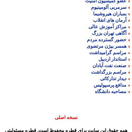
ضو کمیسیون امنیت
رمربی آلومینیوم
مباران هیروشیما
رمان های انقلاب
راکز آموزش عالی
گاهی تهران بزرگ
ضور گسترده مردم
مسر بیژن مرتضوی
راسم گرامیداشت
ستاندار اردبیل
نعت نفت آبادان
راسم بزرگداشت
یدار تدارکاتی
دافع پرسپولیس
صاحبه دانشگاه
نسخه اصلی
مه حقوق این سایت برای قطره محفوظ است. قطره مسئولیتی