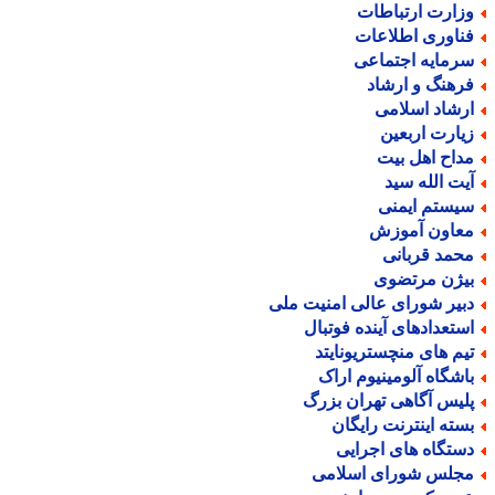
زارت ارتباطات
ناوری اطلاعات
رمایه اجتماعی
رهنگ و ارشاد
رشاد اسلامی
یارت اربعین
داح اهل بیت
یت الله سید
یستم ایمنی
عاون آموزش
حمد قربانی
یژن مرتضوی
بیر شورای عالی امنیت ملی
ستعدادهای آینده فوتبال
یم های منچستریونایتد
اشگاه آلومینیوم اراک
لیس آگاهی تهران بزرگ
سته اینترنت رایگان
ستگاه های اجرایی
جلس شورای اسلامی