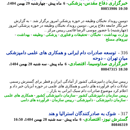
رگزاری دفاع مقدس
-
پزشکی
-
6 ماه پیش - چهارشنبه 29 بهمن 1404،
80853906
10
ین رویداد نخبگان وظیفه در حوزه پزشکی امروز برگزار شد. - به گزارش
نگار جامعه دفاع پرس ، دومین رویداد نخبگان وظیفه در حوزه پزشکی امروز
ارشنبه) با حضور موسی الرضا قائمی رییس مرکز ...
رت بهداشت
-
نخبگان
-
تحقیقات و فناوری
-
پزشکی
-
وظیفه
-
بهداشت
-
وهای مسلح
3
توسعه صادرات دام ایرانی و همکاری های علمی دامپزشکی
ن تهران – دوحه
رگزاری صداوسیما
-
اقتصادی
-
6 ماه پیش - سه شنبه 28 بهمن 1404،
80847315
18
س سازمان دامپزشکی کشور از آمادگی ایران و قطر برای گسترش رسمی
دلات دام، فرآورده های دامی و همکاری های علمی در حوزه آبزیان خبر داد و
ام کرد موضوع صادرات دام سبک ایرانی به بازار ...
س سازمان دامپزشکی کشور
-
سازمان دامپزشکی کشور
-
همکاری های علمی
زمان دامپزشکی
-
دامپزشکی
-
رییس سازمان
-
فرآورده های دامی
3
شوک به صادرکنندگان استرالیا و هند
ترش نیوز
-
اقتصادی
-
6 ماه پیش - سه شنبه 28 بهمن 1404، 16:50
80846