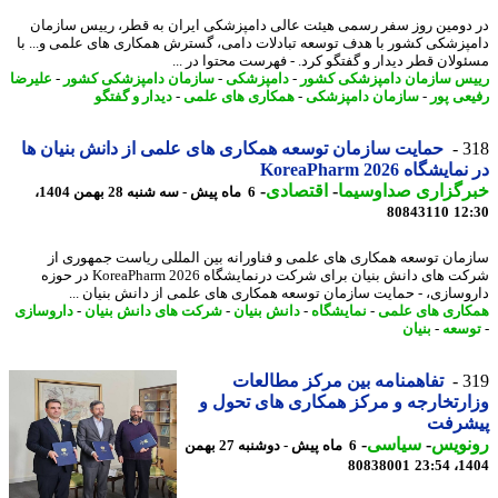
دومین روز سفر رسمی هیئت عالی دامپزشکی ایران به قطر، رییس سازمان
پزشکی کشور با هدف توسعه تبادلات دامی، گسترش همکاری های علمی و... با
ولان قطر دیدار و گفتگو کرد. - فهرست محتوا در ...
س سازمان دامپزشکی کشور
-
دامپزشکی
-
سازمان دامپزشکی کشور
-
علیرضا
عی پور
-
سازمان دامپزشکی
-
همکاری های علمی
-
دیدار و گفتگو
3
حمایت سازمان توسعه همکاری های علمی از دانش بنیان ها
یشگاه KoreaPharm 2026
رگزاری صداوسیما
-
اقتصادی
-
6 ماه پیش - سه شنبه 28 بهمن 1404،
80843110
12
مان توسعه همکاری های علمی و فناورانه بین المللی ریاست جمهوری از
شرکت های دانش بنیان برای شرکت درنمایشگاه KoreaPharm 2026 در حوزه
وسازی، - حمایت سازمان توسعه همکاری های علمی از دانش بنیان ...
اری های علمی
-
نمایشگاه
-
دانش بنیان
-
شرکت های دانش بنیان
-
داروسازی
سعه
-
بنیان
3
تفاهمنامه بین مرکز مطالعات
رتخارجه و مرکز همکاری های تحول و
شرفت
نویس
-
سیاسی
-
6 ماه پیش - دوشنبه 27 بهمن
80838001
1404