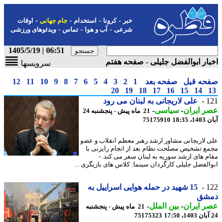
-
-
-
-
خبر
کرونا
استخدام
جام جهانی
اوقات
-
-
-
شرعی
آب و هوا
تماس
ویدئوهای ورزشی
06:51 | 1405/5/19
ار ابوالفضل جلیلی - صفحه هفتم
سرویسها
حه قبل
صفحه بعد
1
2
3
4
5
6
7
8
9
10
11
12
20
19
18
17
16
15
14
1
علی لاریجانی به لبنان می رود
 ایران
-
سیاسی
-
21 ماه پیش - پنجشنبه 24
18:35
75175910
 لاریجانی مشاور ارشد رهبر معظم انقلاب و عضو
ع تشخیص مصلحت نظام بعد از انجام رایزنی با
م های ارشد سوریه به لبنان سفر می کند. -
الفضل جلیلی کارگردان سینما: کلاس های بازیگری ...
1
15 شهید در حمله هوایی اسراییل به
شق
 ایران
-
بین الملل
-
21 ماه پیش - پنجشنبه
75175323