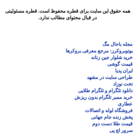
مه حقوق این سایت برای قطره محفوظ است. قطره مسئولیتی
در قبال محتوای مطالب ندارد.
ه باحال مگ
وبروکرز: مرجع معرفی بروکرها
د شلوار جین زنانه
مت گوشی
ان پدیا
احی سایت در مشهد
 نوزاد
لود تلگرام و تلگرام طلایی
د ممبر تلگرام بدون ریزش
اری
شگاه لوله و اتصالات
 زنده جام جهانی
مت طلا دست دوم
ر اچ پی