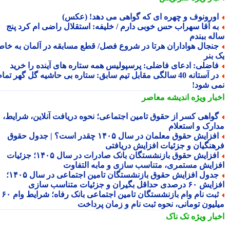
ورونوف و چهره ای که گواهی می دهد! (عکس)
ه آقا سهراب حس خوبی دارم / خلیفه: استقلال راضی ام کرد پنج
له ببندم
نجال هواداران هرتا در شروع فصل/ قطع مسابقه در آلمان به خاطر
 بنر
اضلی: ادعای فاضلی: پرسپولیس همه ستاره های آینده را خرید
‏در آستانه 40 سالگی مقابل تیم سابق: ستاره بی حاشیه گل گهر تمام
ی شود!
بار ویژه
اندیشه معاصر
واهی کسر از حقوق تامین اجتماعی؛ نحوه دریافت آنلاین، شرایط،
ارک و استعلام
افزایش حقوق معلمان در سال ۱۴۰۵ چقدر است؟ | جدول حقوق
هنگیان و جزئیات افزایش دریافتی
افزایش حقوق بازنشستگان بانک صادرات در سال ۱۴۰۵؛ جزئیات
زایش مستمری، متناسب سازی و مابه التفاوت
جدول افزایش حقوق بازنشستگان تامین اجتماعی در سال ۱۴۰۵؛
دی حداقل بگیران و جزئیات متناسب سازی
ثبت نام وام بازنشستگان تامین اجتماعی بانک رفاه؛ شرایط وام ۶۰
لیون تومانی، نحوه ثبت نام و زمان پرداخت
بار ویژه
تک ناک