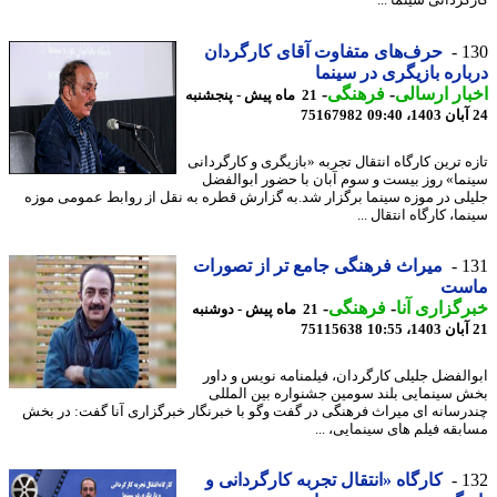
ردانی سینما ...
1
حرف‌های متفاوت آقای کارگردان
اره بازیگری در سینما
ار ارسالی
-
فرهنگی
-
21 ماه پیش - پنجشنبه
75167982
ه ترین کارگاه انتقال تجربه «بازیگری و کارگردانی
ما» روز بیست و سوم آبان با حضور ابوالفضل
لی در موزه سینما برگزار شد.به گزارش قطره به نقل از روابط عمومی موزه
ا، کارگاه انتقال ...
1
میراث فرهنگی جامع تر از تصورات
ست
گزاری آنا
-
فرهنگی
-
21 ماه پیش - دوشنبه
75115638
الفضل جلیلی کارگردان، فیلمنامه نویس و داور
 سینمایی بلند سومین جشنواره بین المللی
رسانه ای میراث فرهنگی در گفت وگو با خبرنگار خبرگزاری آنا گفت: در بخش
بقه فیلم های سینمایی، ...
1
کارگاه «انتقال تجربه کارگردانی و