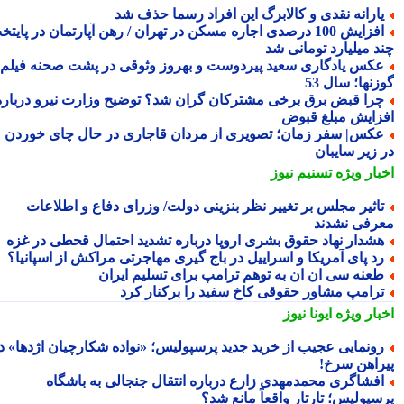
ارانه نقدی و کالابرگ این افراد رسما حذف شد
افزایش 100 درصدی اجاره مسکن در تهران / رهن آپارتمان در پایتخت
د میلیارد تومانی شد
کس یادگاری سعید پیردوست و بهروز وثوقی در پشت صحنه فیلم
نها؛ سال 53
را قبض برق برخی مشترکان گران شد؟ توضیح وزارت نیرو درباره
زایش مبلغ قبوض
کس| سفر زمان؛ تصویری از مردان قاجاری در حال چای خوردن
 زیر سایبان
بار ویژه
تسنیم نیوز
اثیر مجلس بر تغییر نظر بنزینی دولت/ وزرای دفاع و اطلاعات
رفی نشدند
شدار نهاد حقوق بشری اروپا درباره تشدید احتمال قحطی در غزه
د پای آمریکا و اسراییل در باج گیری مهاجرتی مراکش از اسپانیا؟
عنه سی ان ان به توهم ترامپ برای تسلیم ایران
رامپ مشاور حقوقی کاخ سفید را برکنار کرد
بار ویژه
ایونا نیوز
ونمایی عجیب از خرید جدید پرسپولیس؛ «نواده شکارچیان اژدها» در
راهن سرخ!
فشاگری محمدمهدی زارع درباره انتقال جنجالی به باشگاه
سپولیس؛ تارتار واقعاً مانع شد؟