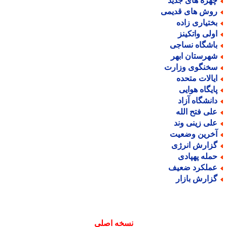
هره های جدید
وش های قدیمی
ختیاری زاده
ولی واتکینز
اشگاه نساجی
هرستان ابهر
خنگوی وزارت
یالات متحده
ایگاه هوایی
انشگاه آزاد
لی فتح الله
لی زینی وند
خرین وضعیت
زارش انرژی
مله پهپادی
ملکرد ضعیف
زارش بازار
نسخه اصلی