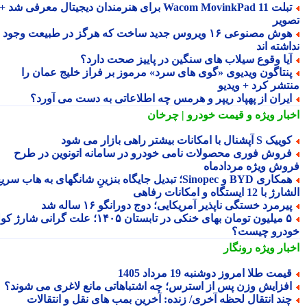
تبلت Wacom MovinkPad 11 برای هنرمندان دیجیتال معرفی شد +
ویر
هوش مصنوعی ۱۶ ویروس جدید ساخت که هرگز در طبیعت وجود
شته اند
یا وقوع سیلاب های سنگین در پاییز صحت دارد؟
نتاگون ویدیوی «گوی های سرد» مرموز بر فراز خلیج عمان را
تشر کرد + ویدیو
یران از پهپاد ریپر و هرمس چه اطلاعاتی به دست می آورد؟
بار ویژه
و قیمت خودرو | چرخان
یک S آپشنال با امکانات بیشتر راهی بازار می شود
روش فوری محصولات نامی خودرو در سامانه اتونوین در طرح
وش ویژه مردادماه
همکاری BYD و Sinopec؛ تبدیل جایگاه بنزینِ شانگهای به هاب سریع
ا 12 ایستگاه و امکانات رفاهی
یرمرد خستگی ناپذیر آمریکایی؛ دوج دورانگو ۱۶ ساله شد
۵ میلیون تومان بهای خنکی در تابستان ۱۴۰۵؛ علت گرانی شارژ کولر
درو چیست؟
بار ویژه
رونگار
یمت طلا امروز دوشنبه 19 مرداد 1405
فزایش وزن پس از استرس؛ چه اشتباهاتی مانع لاغری می شوند؟
ند انتقال لحظه آخری/ زنده: آخرین بمب های نقل و انتقالات