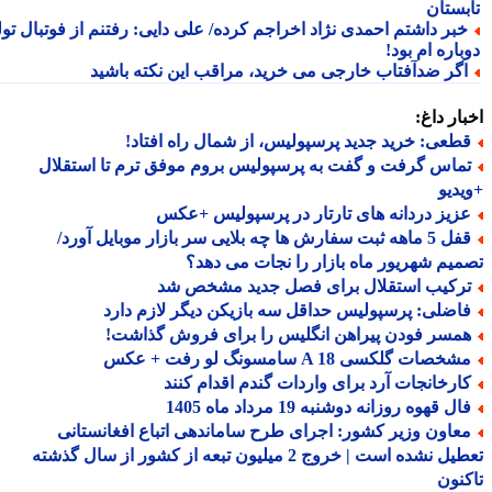
بستان
بر داشتم احمدی نژاد اخراجم کرده/ علی دایی: رفتنم از فوتبال تولد
اره ام بود!
گر ضدآفتاب خارجی می خرید، مراقب این نکته باشید
ار داغ:
طعی: خرید جدید پرسپولیس، از شمال راه افتاد!
ماس گرفت و گفت به پرسپولیس بروم موفق ترم تا استقلال
دیو
زیز دردانه های تارتار در پرسپولیس +عکس
قفل 5 ماهه ثبت سفارش ها چه بلایی سر بازار موبایل آورد/
یم شهریور ماه بازار را نجات می دهد؟
رکیب استقلال برای فصل جدید مشخص شد
اضلی: پرسپولیس حداقل سه بازیکن دیگر لازم دارد
مسر فودن پیراهن انگلیس را برای فروش گذاشت!
خصات گلکسی A 18 سامسونگ لو رفت + عکس
ارخانجات آرد برای واردات گندم اقدام کنند
ل قهوه روزانه دوشنبه 19 مرداد ماه 1405
عاون وزیر کشور: اجرای طرح ساماندهی اتباع افغانستانی
تعطیل نشده است | خروج 2 میلیون تبعه از کشور از سال گذشته
نون