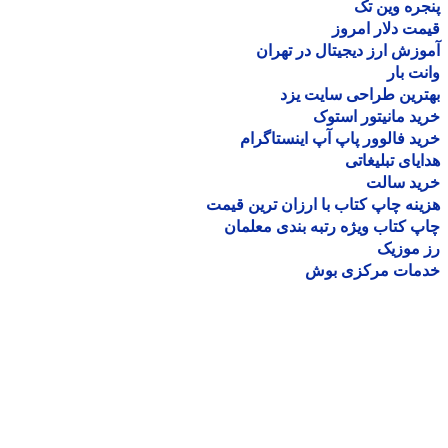
ره وین تک
ت دلار امروز
زش ارز دیجیتال در تهران
ت بار
رین طراحی سایت یزد
د مانیتور استوک
د فالوور پاپ آپ اینستاگرام
یای تبلیغاتی
ید سالت
نه چاپ کتاب با ارزان ترین قیمت
 کتاب ویژه رتبه بندی معلمان
موزیک
مات مرکزی بوش