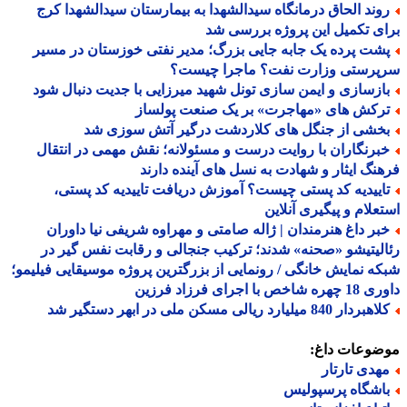
وند الحاق درمانگاه سیدالشهدا به بیمارستان سیدالشهدا کرج
ی تکمیل این پروژه بررسی شد
شت پرده یک جابه جایی بزرگ؛ مدیر نفتی خوزستان در مسیر
پرستی وزارت نفت؟ ماجرا چیست؟
ازسازی و ایمن سازی تونل شهید میرزایی با جدیت دنبال شود
رکش های «مهاجرت» بر یک صنعت پولساز
خشی از جنگل های کلاردشت درگیر آتش سوزی شد
برنگاران با روایت درست و مسئولانه؛ نقش مهمی در انتقال
نگ ایثار و شهادت به نسل های آینده دارند
اییدیه کد پستی چیست؟ آموزش دریافت تاییدیه کد پستی،
علام و پیگیری آنلاین
بر داغ هنرمندان | ژاله صامتی و مهراوه شریفی نیا داوران
لیتیشو «صحنه» شدند؛ ترکیب جنجالی و رقابت نفس گیر در
ه نمایش خانگی / رونمایی از بزرگترین پروژه موسیقایی فیلیمو؛
اخص با اجرای فرزاد فرزین
ردار 840 میلیارد ریالی مسکن ملی در ابهر دستگیر شد
ضوعات داغ:
هدی تارتار
اشگاه پرسپولیس