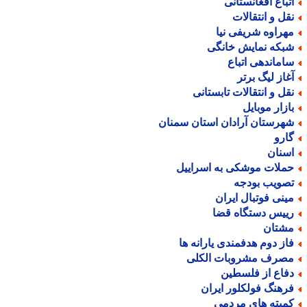
تباع افغانستانی
قل و انتقالات
هراوه شریفی نیا
بکه نمایش خانگی
اماندهی اتباع
غاز لیگ برتر
قل و انتقالات تابستانی
ازار موبایل
هرستان آرادان استان سمنان
ارو
سنان
ملات موشکی به اسراییل
صویب بودجه
ینی فوتبال ایران
ییس دستگاه قضا
شتان
از دوم هدفمندی یارانه ها
صرف مشروبات الکلی
فاع از فلسطین
رهنگ فولکلور ایران
میته های مردمی