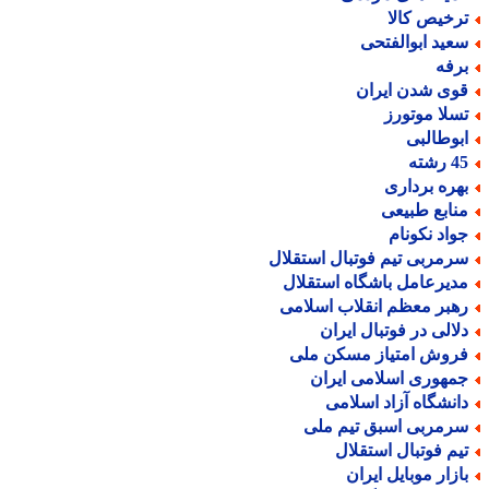
رخیص کالا
عید ابوالفتحی
رفه
وی شدن ایران
سلا موتورز
بوطالبی
رشته
هره برداری
نابع طبیعی
واد نکونام
رمربی تیم فوتبال استقلال
دیرعامل باشگاه استقلال
هبر معظم انقلاب اسلامی
لالی در فوتبال ایران
روش امتیاز مسکن ملی
مهوری اسلامی ایران
انشگاه آزاد اسلامی
رمربی اسبق تیم ملی
یم فوتبال استقلال
ازار موبایل ایران