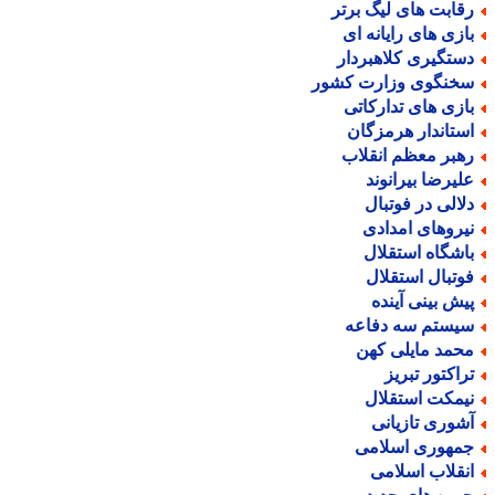
قابت های لیگ برتر
ازی های رایانه ای
ستگیری کلاهبردار
خنگوی وزارت کشور
ازی های تدارکاتی
ستاندار هرمزگان
هبر معظم انقلاب
لیرضا بیرانوند
لالی در فوتبال
یروهای امدادی
اشگاه استقلال
وتبال استقلال
یش بینی آینده
یستم سه دفاعه
حمد مایلی کهن
راکتور تبریز
یمکت استقلال
شوری تازیانی
مهوری اسلامی
نقلاب اسلامی