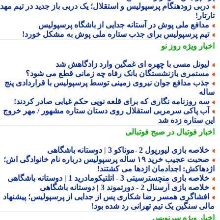
ربی زودهنگام پرسپولیس و استقلال؛ یک دربی باز جدید در تیم مهدی
تار!
دافع ملی پوش در آستانه جدایی از باشگاه پرسپولیس
یم پرسپولیس برای جذب ستاره ملی پوش به مشکل خورد!
بار ویژه
روز نو
یونل مسی با چهره ای غمگین وارد زادگاهش شد
ستمری بازنشستگان بانک رفاه چه زمانی قطع می شود؟
ذب مدافع جوان نیروی زمینی توسط پرسپولیس با قراردادی پنج
له
ه روزنامه نگاری که برای قلعه نویی حکم غیابی صادر کردند!
ب پاکی سرمربی استقلال روی دستان ستاره مشهور / مهر خروج
ن ستاره زده شد
بار فوتبال در صبح فوتبالی
لاصه بازی لیورپول 2 -موناکو 3 | دوستانه باشگاهی
صحبت عجیب خرید ۱۹ ساله پرسپولیس درباره نام خانوادگی اش؛
دهاکش: اجدادمان اژدها می کشتند!
لاصه بازی منچسترسیتی 3 - اتلتیکومادرید 1 | دوستانه باشگاهی
لاصه بازی آرسنال 2 - دورتموند 3 | دوستانه باشگاهی
فشاگری همسر رضا شکاری پس از جدایی از پرسپولیس؛ پیشنهاد
لی سنگین یک تیم تهرانی رد شده بود!
بار ویژه
سرنویس