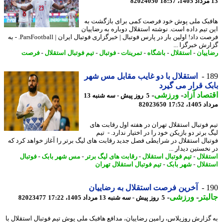
82024050
بک ملی پوش خود فرصت کمی برای بازگشت به
 تیم داده است. نوشته استقلال دوباره به رضاییان
فرصت داد! اولین بار در پارس فوتبال | خبرگزاری فوتبال ایران | ParsFootball. - به
رش خبرگزا ...
ییان
-
استقلال
-
باشگاه
-
تمرینات
-
فوتبال
-
تیم فوتبال استقلال
-
فرصت
1
استقلال با دو غایب مقابل مس شهر
ک قرار می گیرد
صاد آزاد
-
ورزشی
-
5 روز پیش - سه شنبه 13
1، 17:52
82023650
 فوتبال استقلال تهران در هفته اول رقابت های
برتر دو بازیکن خود را در اختیار ندارد. - تیم
بال استقلال در شرایطی فصل جدید رقابت های لیگ برتر را آغاز خواهد کرد که
خستین دیدار ...
قلال
-
تیم فوتبال استقلال
-
رقابت های لیگ برتر
-
مس شهر بابک
-
فوتبال
قلال
-
شهر بابک
-
تیم فوتبال استقلال تهران
1
آخرین فرصت استقلال به رضاییان
بتر
-
ورزشی
-
5 روز پیش - سه شنبه 13 مرداد 1405، 17:22
82023477
گزارش روزپلاس، رامین رضاییان، مدافع هافبک ملی پوش تیم فوتبال استقلال با