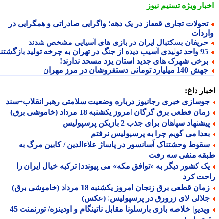
بار ویژه
تسنیم نیوز
حولات تجاری قفقاز در یک دهه؛ واگرایی صادراتی و همگرایی در
ردات
ریفان بسکتبال ایران در بازی های آسیایی مشخص شدند
تولیدی آسیب دیده از جنگ در تهران به چرخه تولید بازگشتند
رخی شهرک های جدید استان یزد مسجد ندارند!
 140 میلیارد تومانی دستفروشان در مرز مهران
ار داغ:
وسازی خبری رجانیوز درباره وضعیت سلامتی رهبر انقلاب+سند
ان قطعی برق گرگان امروز یکشنبه 18 مرداد (خاموشی برق)
شنهاد سپاهان برای جذب 2 بازیکن پرسپولیس
عدا می گویم چرا به پرسپولیس نرفتم
قوط وحشتناک آسانسور در پاساژ علاءالدین / کابین مرگ به
قه منفی سه رفت
ک کشور دیگر به «توافق مکه» می پیوندد| ترکیه خیال ایران را
حت کرد
ان قطعی برق زنجان امروز یکشنبه 18 مرداد (خاموشی برق)
لالی لای زرورق در پرسپولیس! (عکس)
ویدیو| خلاصه بازی بارسلونا مقابل ناتینگام و اودینزه/ تورنمنت 45