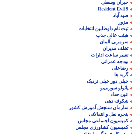
یران وسطی
Resident Evil 
ید آباد
زور
بت نام داوطلبین انتخابات
یئت عالی جذب
رمربی آلمان
خلف مدیران
غییر ساعت ادارات
ودجه عمرانی
ضاعلی
ربه ها
یلی دور خیلی نزدیک
ائولو سورنتینو
ین حداد
کوفه دهی
ازمان سنجش آموزش کشور
نجره نقل و انتقالاتی
میسیون اجتماعی مجلس
میسیون کشاورزی مجلس
دیرکل فرهنگ و ارشاد