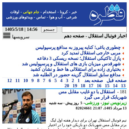
-
-
-
-
خبر
کرونا
استخدام
جام جهانی
اوقات
-
-
-
شرعی
آب و هوا
تماس
ویدئوهای ورزشی
14:56 | 1405/5/18
ار فوتبال استقلال - صفحه دهم
سرویسها
چطوری یاغی! کنایه پیروز به مدافع پرسپولیس
مربی خارجی استقلال تمدید کرد
پازل تاکتیکی استقلال؛ نسخه ریسکی 3 دفاعه
شهرقدس میزبان بازی های استقلال و پرسپولیس شد
بختیاری زاده برای استقلالی ها خط و نشان کشید
مدافع سابق استقلال گزینه حضور در الطلبه شد
حه قبل
صفحه بعد
1
2
3
4
5
6
7
8
9
10
11
12
20
19
18
17
16
15
14
1
استقلال با دو غایب مقابل مس
بابک قرار می گیرد
نویس نیوز
-
ورزشی
-
5 روز پیش - سه شنبه
82024661
 فوتبال استقلال تهران برای دیدار هفته اول لیگ
ر مقابل مس شهربابک دو بازیکن خود را در اختیار