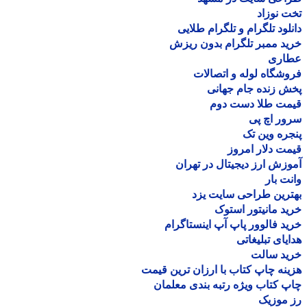
 نوزاد
لود تلگرام و تلگرام طلایی
د ممبر تلگرام بدون ریزش
اری
شگاه لوله و اتصالات
 زنده جام جهانی
مت طلا دست دوم
ر اچ پی
ره وین تک
ت دلار امروز
زش ارز دیجیتال در تهران
ت بار
رین طراحی سایت یزد
د مانیتور استوک
د فالوور پاپ آپ اینستاگرام
یای تبلیغاتی
ید سالت
نه چاپ کتاب با ارزان ترین قیمت
 کتاب ویژه رتبه بندی معلمان
موزیک