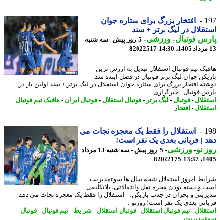
1
افتخار بزرگ برای ستاره جوان
قلال در لیگ برتر + سند
س فوتبال
-
ورزشی
-
5 روز پیش - سه شنبه
82022517
بک تیم فوتبال استقلال تبدیل به ارزش ترین
یکن جوان لیگ برتر فوتبال در فصل آینده شد.
ته افتخار بزرگ برای ستاره جوان استقلال در لیگ برتر + سند اولین بار در
س فوتبال | خبرگزاری ...
قلال
-
فوتبال
-
لیگ برتر
-
فوتبال استقلال
-
فوتبال ایران
-
هافبک تیم فوتبال
قلال
-
افتخار
1
استقلال را فقط یک معجزه نجات می
 | قربانی بعدی یک نفر است!
 نو
-
ورزشی
-
5 روز پیش - سه شنبه 13 مرداد
82022175
1405
یط امروز استقلال نتیجه سال ها سوءمدیریت
 و بسته بودن پنجره نقل وانتقالاتی، بلاتکلیفی
ریتی و بحران در جذب بازیکن، - استقلال را فقط یک معجزه نجات می دهد
انی بعدی یک نفر است! روزنو :
قلال
-
تیم فوتبال استقلال
-
فوتبال استقلال
-
شرایط
-
تیم فوتبال
-
فوتبال
-
مدیریت