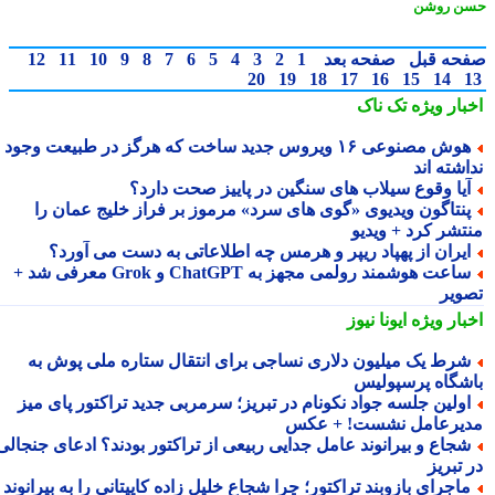
ن روشن
حه قبل
صفحه بعد
1
2
3
4
5
6
7
8
9
10
11
12
20
19
18
17
16
15
14
بار ویژه
تک ناک
هوش مصنوعی ۱۶ ویروس جدید ساخت که هرگز در طبیعت وجود
شته اند
یا وقوع سیلاب های سنگین در پاییز صحت دارد؟
نتاگون ویدیوی «گوی های سرد» مرموز بر فراز خلیج عمان را
تشر کرد + ویدیو
یران از پهپاد ریپر و هرمس چه اطلاعاتی به دست می آورد؟
ساعت هوشمند رولمی مجهز به ChatGPT و Grok معرفی شد +
ویر
بار ویژه
ایونا نیوز
رط یک میلیون دلاری نساجی برای انتقال ستاره ملی پوش به
شگاه پرسپولیس
ولین جلسه جواد نکونام در تبریز؛ سرمربی جدید تراکتور پای میز
یرعامل نشست! + عکس
جاع و بیرانوند عامل جدایی ربیعی از تراکتور بودند؟ ادعای جنجالی
تبریز
اجرای بازوبند تراکتور؛ چرا شجاع خلیل زاده کاپیتانی را به بیرانوند