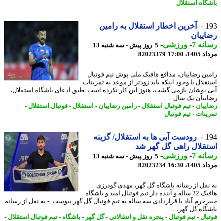
گاه استقلال
1
آخرین اخطار استقلال به رامین
ییان
نه 7
-
ورزشی
-
5 روز پیش - سه شنبه 13
1، 17:00
82023379
ین رضاییان، مدافع هافبک ملی پوش تیم فوتبال
قلال با وجود اینکه باید زودتر از موعد به تمرینات
 پوشان بازمی گشت، هنوز این کار نکرده است. طبق ادعای باشگاه استقلال،
ییان یک سال ...
ییان
-
تیم فوتبال استقلال
-
رامین رضاییان
-
استقلال
-
فوتبال استقلال
-
ینات
-
تیم فوتبال
1
رودست آبی ها به استقلال/ گزینه
قلال راهی گل گهر شد
نه 7
-
ورزشی
-
5 روز پیش - سه شنبه 13
1، 16:30
82023234
نقل از رسانه باشگاه گل گهر، مهدی گودرزی
هافبک 22 ساله و آینده دار تیم فوتبال امید و باشگاه
رخرم آباد با قراردادی سه ساله به تیم فوتبال گل گهر پیوست. - به نقل از رسانه
اه گل گهر، ...
بال
-
تیم فوتبال
-
پنجره نقل و انتقالاتی
-
گل گهر
-
باشگاه
-
تیم فوتبال استقلال
-