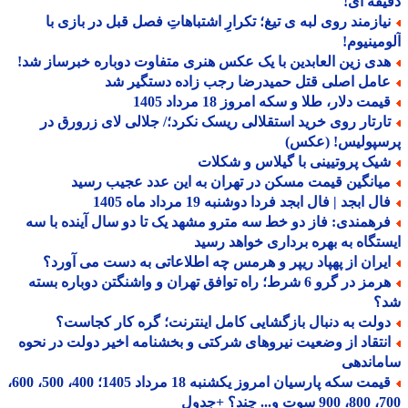
قه ای!
یازمند روی لبه ی تیغ؛ تکرارِ اشتباهاتِ فصل قبل در بازی با
مینیوم!
دی زین العابدین با یک عکس هنری متفاوت دوباره خبرساز شد!
امل اصلی قتل حمیدرضا رجب زاده دستگیر شد
مت دلار، طلا و سکه امروز 18 مرداد 1405
ارتار روی خرید استقلالی ریسک نکرد؛/ جلالی لای زرورق در
سپولیس! (عکس)
یک پروتیینی با گیلاس و شکلات
یانگین قیمت مسکن در تهران به این عدد عجیب رسید
ل ابجد | فال ابجد فردا دوشنبه 19 مرداد ماه 1405
رهمندی: فاز دو خط سه مترو مشهد یک تا دو سال آینده با سه
تگاه به بهره برداری خواهد رسید
یران از پهپاد ریپر و هرمس چه اطلاعاتی به دست می آورد؟
هرمز در گرو 6 شرط؛ راه توافق تهران و واشنگتن دوباره بسته
؟
ولت به دنبال بازگشایی کامل اینترنت؛ گره کار کجاست؟
نتقاد از وضعیت نیروهای شرکتی و بخشنامه اخیر دولت در نحوه
ماندهی
قیمت سکه پارسیان امروز یکشنبه 18 مرداد 1405؛ 400، 500، 600،
 چند؟ +جدول