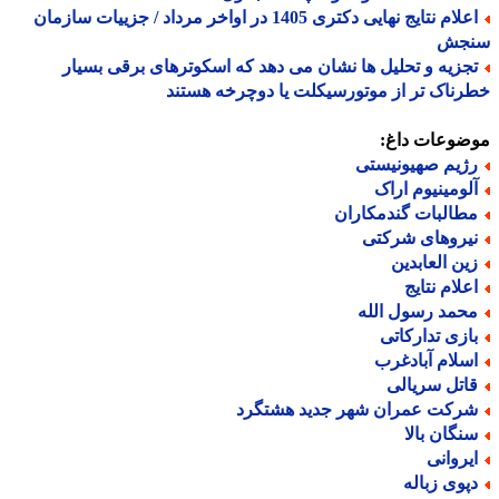
اعلام نتایج نهایی دکتری 1405 در اواخر مرداد / جزییات سازمان
جش
جزیه و تحلیل ها نشان می دهد که اسکوترهای برقی بسیار
ناک تر از موتورسیکلت یا دوچرخه هستند
ضوعات داغ:
ژیم صهیونیستی
لومینیوم اراک
طالبات گندمکاران
یروهای شرکتی
ین العابدین
علام نتایج
حمد رسول الله
ازی تدارکاتی
سلام آبادغرب
اتل سریالی
رکت عمران شهر جدید هشتگرد
نگان بالا
یروانی
پوی زباله