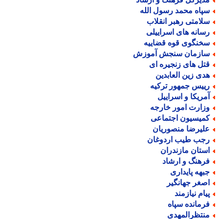
پاه محمد رسول الله
لامتی رهبر انقلاب
سانه های اسراییلی
خنگوی قوه قضاییه
ازمان سنجش آموزش
تل های زنجیره ای
دی زین العابدین
ییس جمهور ترکیه
مریکا و اسراییل
زارت امور خارجه
میسیون اجتماعی
لیرضا منصوریان
جب طیب اردوغان
ستان مازندران
رهنگ و ارشاد
بهه پایداری
صغر جهانگیر
یام نیازمند
رمانده سپاه
نتظرالمهدی