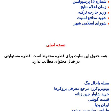
اره 10 پرسپولیس
مان اعلام نتایج
زیر خارجه ترکیه
هید مدافع امنیت
ورای اسلامی شهر
نسخه اصلی
مه حقوق این سایت برای قطره محفوظ است. قطره مسئولیتی
در قبال محتوای مطالب ندارد.
ه باحال مگ
وبروکرز: مرجع معرفی بروکرها
د شلوار جین زنانه
مت گوشی
ان پدیا
احی سایت در مشهد