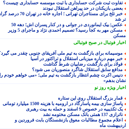
فاوت ثبت شرکت حسابداری با ثبت موسسه حسابداری چیست؟
عضی بازیکنان در حد پیراهن استقلال نبودند
خبر تلخ برای مستاجران تهرانی ؛ اجاره خانه در تهران 70 درصد گران
 شد
کس| بیک ایمانوردی در جوانی و در کنار پسران اش؛ دهه 50
مسکن مهر به کجا رسید؟ تصمیم احمدی نژاد و ماجرای 5 وزیر
کن
بار فوتبال در صبح فوتبالی
وسیمانه برای بازگشت به تیم ملی آفریقای جنوبی چقدر می گیرد؟
بر مهم درباره میزبانی استقلال و تراکتور در آسیا
ولاد برای بازگشت رضاییان شرط گذاشت
دافع سابق استقلال شاگرد منصوریان می شود؟
نیس اکرت چشم انتظار بازگشت به تیم ملی؛ «می خواهم خودم را
ان بدهم»
بار ویژه
روز نو
مار بزرگ استقلال روی این ستاره
اساژ سازی بیمه پاسارگاد در ارومیه با هزینه 1500 میلیارد تومانی
ک تکذیبیه در خصوص 9 اسفند و حمله به بیت رهبری
ترازی 137 همتی بانک مسکن مختومه نشد
علام مجموع مطالبات معوق بازنشستگان بابت فروردین و
دیبهشت ماه