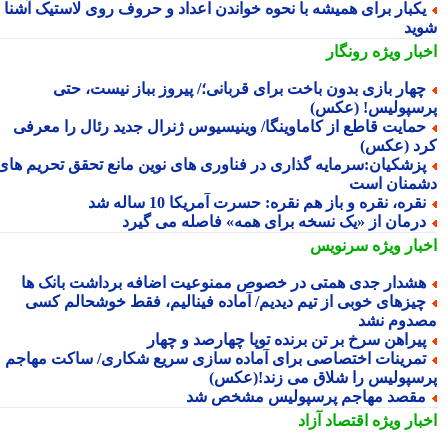
کبار برای همیشه با نحوه خواندن اعداد و حروف روی لاستیک آشنا
ید
بار ویژه
رونگار
هار بازی بدون باخت برای قربانی؛/ پیروز بباز نیست، حتی
سپولیس! (عکس)
مایت قاطع از کاماوینگا/ وینیسیوس ژنرال جدید رئال را معرفی
د (عکس)
زشکیان:سرمایه گذاری در فناوری های نوین مانع تحقق تحریم های
منان است
قره، نقره و باز هم نقره: حسرت آمریکا 10 ساله شد
رمان از «یک نسخه برای همه» فاصله می گیرد
بار ویژه
سرنویس
شدار جدی همتی در خصوص ممنوعیت اضافه برداشت بانک ها
یزهای خوبی از تیم دیدیم/ آماده فینالیم، فقط خوشحالم کسی
دوم نشد
یراهن سرخ بر تن برنده توپا چهارصد و چهار
مرینات اختصاصی برای آماده سازی سریع شکاری/ ساکت مهاجم
سپولیس را شلاق می زند!(عکس)
قصد مهاجم پرسپولیس مشخص شد
بار ویژه
اقتصاد آزاد