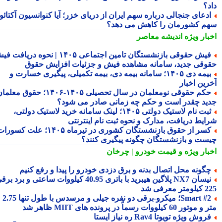
د؟
دعای جنجالی درباره سهم ایران از دریای خزر؛ آیا کنوانسیون آکتائو
م کشورمان را کاهش می دهد؟
بار ویژه
اندیشه معاصر
فیش حقوقی بازنشستگان تامین اجتماعی ۱۴۰۵ | نحوه دریافت فیش
وقی جدید، سامانه مشاهده فیش و جزئیات افزایش حقوق
بیمه دی ۱۴۰۵؛ سامانه بیمه دی، بیمه تکمیلی، پیگیری خسارت و
رین اخبار
حکم حقوقی نومعلمان در سال تحصیلی ۱۴۰۵-۱۴۰۶؛ حقوق معلمان
ید چقدر است و حکم چه زمانی صادر می شود؟
ثبت نام لاستیک دولتی ۱۴۰۵؛ لینک سامانه خرید لاستیک دولتی،
ایط دریافت، مدارک و نحوه ثبت نام اینترنتی
کسر از حقوق بازنشستگان کشوری در تیرماه ۱۴۰۵؛ علت کسورات
ست و بازنشستگان چگونه پیگیری کنند؟
بار ویژه
و قیمت خودرو | چرخان
گونه محل اتصال بدنه و برق دزدی خودرو را پیدا و رفع کنیم
نیسان NX7 پلاگین هیبرید با باتری 40.95 کیلووات ساعتی و برد برقی
 معرفی شد
Smart #2؛ میکرو-برقی دو نفره جیلی و مرسدس با طول تنها 2.75
ور 60 کیلووات رسماً در پرونده های MIIT ظاهر شد
روش ویژه تویوتا Rav4 ره نیاز ایستا