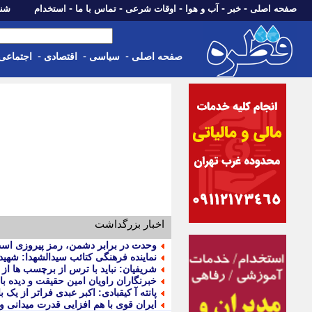
-
-
-
-
-
صفحه اصلی
خبر
آب و هوا
اوقات شرعی
تماس با ما
استخدام
شنبه، 17 مرداد 405
-
-
-
صفحه اصلی
سیاسی
اقتصادی
اجتماعی
اخبار بزرگداشت
وحدت در برابر دشمن، رمز پیروزی اس
نماینده فرهنگی کتائب سیدالشهدا: شه
شریفیان: نباید با ترس از برچسب ها ا
خبرنگاران راویان امین حقیقت و دیده بان
پانته آ کیقبادی: اکبر عبدی فراتر از یک ب
ایران قوی با هم افزایی قدرت میدانی 