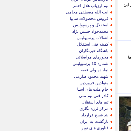
پویه آنلاین
در این
تیم ارزیاب هلال احمر
پیام نفت
آیت الله مصطفی محامی
تابناک
فروش محصولات سایپا
تازه نیوز
استقلال و پرسپولیس
تبیان
محمدجواد حسین نژاد
تجارت نیوز
انتقالات پرسپولیس
تحریریه
کمیته فنی استقلال
ترابر نیوز
باشگاه خبرنگاران
ترفندباز
محورهای مواصلاتی
ا
تریبون اقتصاد
شماره 10 پرسپولیس
تسنیم نیوز
نماینده ولی فقیه
تک ناک
شهید محمود صارمی
تکراتو
متولدین فروردین
توریسم آنلاین
جام ملت های آسیا
تولید نیوز
کادر فنی تیم ملی
تیتر فوری
تیم های استقلال
تیکنا
مرکز لرزه نگاری
جاب ویژن
بند فسخ قرارداد
جار نیوز
بازگشت به ایران
جالبتر
فناوری های نوین