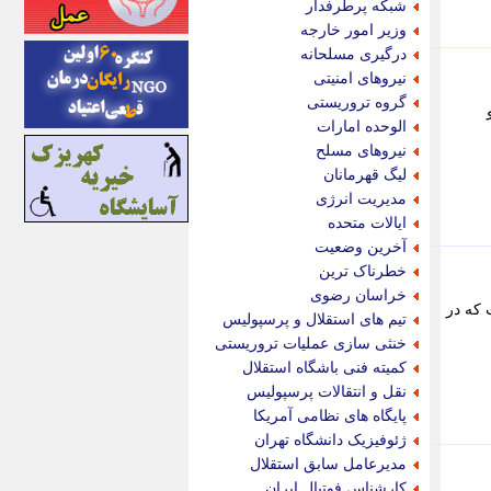
شبکه پرطرفدار
اینتیتر
وزیر امور خارجه
ایونا نیوز
درگیری مسلحانه
بازتاب آنلاین
نیروهای امنیتی
باشگاه خبرنگاران
گروه تروریستی
باغستان نیوز
الوحده امارات
بامبوک
نیروهای مسلح
ببین و بخون
لیگ قهرمانان
بدینسان
مدیریت انرژی
بنکر
ایالات متحده
بیت ران
آخرین وضعیت
پارس فوتبال
خطرناک ترین
پارسینه
خراسان رضوی
 که در
پارسینه پلاس
تیم های استقلال و پرسپولیس
پاز آنلاین
خنثی سازی عملیات تروریستی
پاس گل
کمیته فنی باشگاه استقلال
پانا
نقل و انتقالات پرسپولیس
پرتو نیوز
پایگاه های نظامی آمریکا
پرسون
ژئوفیزیک دانشگاه تهران
پنجره نیوز
مدیرعامل سابق استقلال
پویامگ
کارشناس فوتبال ایران