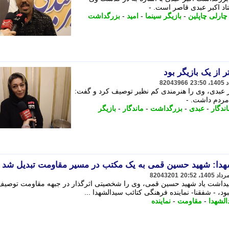
اد اکبر عبدی قاصر است. -
چارلی چاپلین
-
بازیگر سینما
-
امید
-
بزرگداشت
ر از یک بازیگر بود
82043966
بر عبدی، وی را هنرمندی کم نظیر توصیف کرد و گفت:
 مردم داشت. -
ندگار
-
عبدی
-
بزرگداشت
-
ماندگار
-
بازیگر
شهدا: شهید حسین قمی به یک مکتب در مسیر مقاومت تبدیل شد
82043201
امیداشت یاد شهید حسین قمی، وی را شخصیتی اثرگذار در جبهه مقاومت توصیف
، - شفقنا- نماینده فرهنگی کتائب سیدالشهدا ...
الشهدا
-
مقاومت
-
نماینده