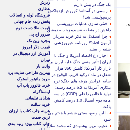
ریزش
یک جنگ در پیش داریم
عطاری
رسمی در آستانه؛ کوروش اژدهاکش
فروشگاه لوله و اتصالات
پرسپولیسی شد؟
پخش زنده جام جهانی
خنثی سازی عملیات تروریستی
نه،
قیمت طلا دست دوم
داعش در منطقه «سیده زینب» دمشق
سرور اچ پی
چرا استقلال به فکر خرید سردار
پنجره وین تک
آزمون افتاد؟/ روزنامه خبرورزشی
قیمت دلار امروز
شنبه را ببینید
آموزش ارز دیجیتال در
اخبار داغ اقتصاد آمریکا و جنگ با
تهران
ایران | تأثیر منفی جنگ علیه ایران بر
وانت بار
بازار کار آمریکا؛ کاهش 350 هزار
بهترین طراحی سایت یزد
شغل در ماه / رکود قریب الوقوع در
خرید مانیتور استوک
سایه افزایش هزینه های جنگ؛ نرخ
خرید فالوور پاپ آپ
بیکاری آمریکا به 5.2 درصد رسید؛
اینستاگرام
تولید ناخالص داخلی (GDP) در سه
هدایای تبلیغاتی
ماهه دوم امسال 1.8 درصد کاهش
خرید سالت
یافت
هزینه چاپ کتاب با ارزان
با این وضع، سیتی ششم یا هفتم می
ترین قیمت
شود!
چاپ کتاب ویژه رتبه بندی
عجیب ترین پیشنهادی که محمد صلاح