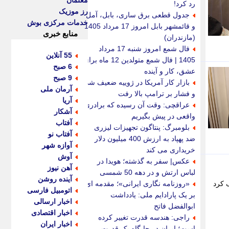
معلمان
رد کرد!
رز موزیک
جدول قطعی برق ساری، بابل، آمل
خدمات مرکزی بوش
و قائمشهر بابل امروز 17 مرداد 1405
منابع خبری
(مازندران)
فال شمع امروز شنبه 17 مرداد
55 آنلاین
1405 | فال شمع متولدین 12 ماه برای
6 صبح
عشق، کار و آینده
9 صبح
بازار کار آمریکا در ژوییه ضعیف شد
آرمان ملی
و فشار بر ترامپ بالا رفت
آریا
عراقچی: وقت آن رسیده که برادری
آشکار
واقعی در پیش بگیریم
آفتاب
بلومبرگ: پنتاگون تجهیزات لیزری
آفتاب نو
ضد پهپاد به ارزش 400 میلیون دلار
آوازه شهر
خریداری می کند
آوش
عکس| سفر به گذشته؛ هویدا در
آهن نیوز
لباس ارتش و در دهه 50 شمسی
آینده روشن
 کرد
«روزنامه نگاری ایرانی»؛ مقدمه ای
اتومبیل فارسی
بر یک پارادایم ملی: یادداشت
اخبار ارسالی
ابوالفضل فاتح
اخبار اقتصادی
راجی: هندسه قدرت تغییر کرده
اخبار ایران
است؛ ایران در جایگاه یک قدرت