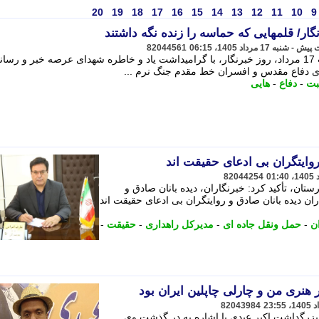
20
19
18
17
16
15
14
13
12
11
10
9
82044561
«مهدی رحیم آبادی» در پیامی به مناسبت 17 مرداد، روز خبرنگار، با گرامیداشت یاد و خاطره شهدای عرصه خبر و رسا
ای دفاع مقدس و افسران خط مقدم جنگ نرم ...
بت
-
دفاع
-
هایی
روایتگران بی ادعای حقیقت اند
82044254
ان، تأکید کرد: خبرنگاران، دیده بانان صادق و
ران دیده بانان صادق و روایتگران بی ادعای حقیقت اند
ن
-
حمل ونقل جاده ای
-
مدیرکل راهداری
-
حقیقت
-
ر هنری من و چارلی چاپلین ایران بود
82043984
 بزرگداشت اکبر عبدی با اشاره به در گذشت وی