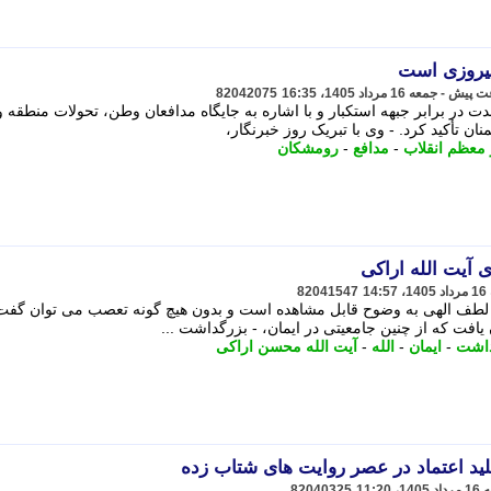
پیروزی است
82042075
ت در برابر جبهه استکبار و با اشاره به جایگاه مدافعان وطن، تحولات منطقه و
ن تأکید کرد. - وی با تبریک روز خبرنگار،
 معظم انقلاب
-
مدافع
-
رومشکان
 آیت الله اراکی
82041547
و لطف الهی به وضوح قابل مشاهده است و بدون هیچ گونه تعصب می توان گفت
فت که از چنین جامعیتی در ایمان، - بزرگداشت ...
داشت
-
ایمان
-
الله
-
آیت الله محسن اراکی
لید اعتماد در عصر روایت های شتاب زده
82040325