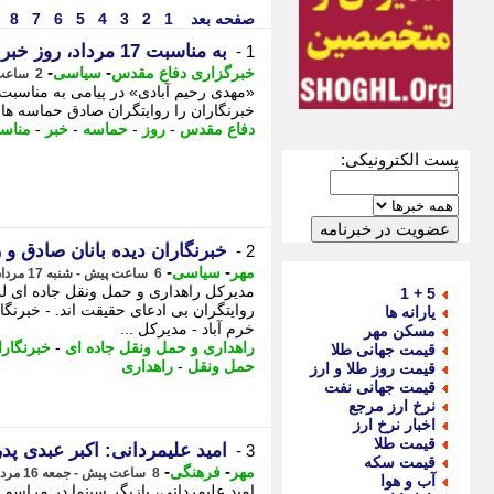
صفحه بعد
1
2
3
4
5
6
7
8
به مناسبت 17 مرداد، روز خبرنگار/ قلمهایی که حماسه را زنده نگه داشتند
1 -
-
-
خبرگزاری دفاع مقدس
سیاسی
2 ساعت پیش - شنبه 17 مرداد 1405، 06:15
خبرنگاران را روایتگران صادق حماسه ه
دفاع مقدس
-
روز
-
حماسه
-
خبر
-
مناس
پست الکترونیکی:
خبرنگاران دیده بانان صادق و 
2 -
-
-
مهر
سیاسی
6 ساعت پیش - شنبه 17 مرداد 1405، 01:40
مدیرکل راهداری و حمل ونقل جاده ای لرست
5 + 1
روایتگران بی ادعای حقیقت اند. - خبرنگا
یارانه ها
خرم آباد - مدیرکل ...
مسکن مهر
راهداری و حمل ونقل جاده ای
-
خبرنگارا
قیمت جهانی طلا
حمل ونقل
-
راهداری
قیمت روز طلا و ارز
قیمت جهانی نفت
نرخ ارز مرجع
اخبار نرخ ارز
قیمت طلا
امید علیمردانی: اکبر عبدی پد
3 -
قیمت سکه
-
-
مهر
فرهنگی
8 ساعت پیش - جمعه 16 مرداد 1405، 23:55
آب و هوا
امید علیمردانی، بازیگر سینما در مراسم