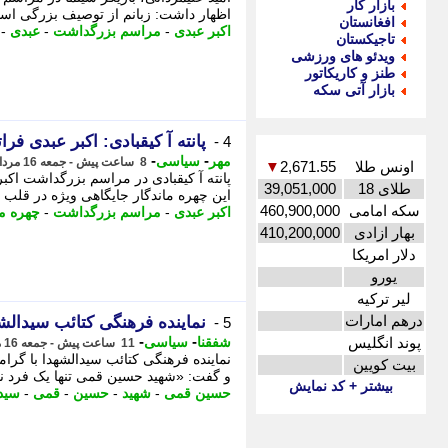
بازار کار
اظهار داشت: زبانم از توصیف بزرگی است
افغانستان
اکبر عبدی
-
مراسم بزرگداشت
-
عبدی
-
تاجیکستان
ویدئو های ورزشی
طنز و کاریکاتور
بازار آتی سکه
پانته آ کیقبادی: اکبر عبدی فرات
4 -
-
-
مهر
سیاسی
8 ساعت پیش - جمعه 16 مرداد 1405، 23:50
اونس طلا
2,671.55
▼
پانته آ کیقبادی در مراسم بزرگداشت اک
طلای 18
39,051,000
این چهره ماندگار جایگاهی ویژه در قلب
سکه امامی
460,900,000
اکبر عبدی
-
مراسم بزرگداشت
-
چهره ما
بهار ازادی
410,200,000
دلار امریکا
یورو
لیر ترکیه
درهم امارات
نماینده فرهنگی کتائب سیدال
5 -
-
-
پوند انگلیس
شفقنا
سیاسی
11 ساعت پیش - جمعه 16 مرداد 1405، 20:52
نماینده فرهنگی کتائب سیدالشهدا با گر
بیت کویین
و گفت: «شهید حسین قمی تنها یک فرد نبود
بیشتر + کد نمایش
حسین قمی
-
شهید
-
حسین
-
قمی
-
سید