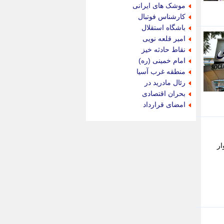
جام جم
موشک های ایرانی
جدید پرس
کارشناس فوتبال
جماران
باشگاه استقلال
جوان ایرانی
امیر قلعه نویی
جهان مانا
نقاط حادثه خیز
جهان نگر
امام خمینی (ره)
جهان نیوز
منطقه غرب آسیا
چطور
رئال مادرید در
چمپیونات
بحران اقتصادی
چمدون
امضای قرارداد
چه خبر
حادثه 24
حرف تو
حوادث پلاس
ار
حوزه نیوز
خبر آنلاین
خبر جنوب
خبر سیاسی
خبر گردون
خبر ورزشی
خبرجو