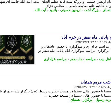
م اربعین حسینی و بزرگداشت قائد عظیم الشأن امت، آیت الله خامنه ای شهید
ومه حاجیه خانم صدیقه باطنی، - مجلس عزای ...
نه ای
-
بزرگداشت
-
اربعین حسینی
-
یادبود
-
آیت الله
پایانی ماه صفر در خرم آباد
82042271
فر مراسم عزاداری و سوگواری با حضور عاشقان و
- برگزاری مراسم سوگواری ایام پایانی ماه صفر در
اهل بیت
-
مراسم
-
ماه صفر
-
مراسم عزاداری
اشت مریم همتیان
82042253
سینما با حضور اهالی سینما در مسجد حضرت رسول (ص) برگزار شد. - تهران-ایر
سینما با حضور اهالی سینما در مسجد حضرت ...
ت رسول
-
برگزار
-
همتیان