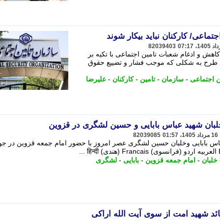
تماعی/ کارکنان نباید بیکار شوند
82039403
کاهش و ادغام شعبات تامین اجتماعی با تکیه بر
ن طرح به شکلی که موجب فشار و تضییع حقوق
ن اجتماعی
-
سازمان
-
تامین
-
کارکنان
-
علیرضا
بان شهید عباس بابایی و حسین لشگری در قزوین
82039085
س بابایی وخلبان حسین لشگری عصر امروز با حضور امام جمعه قزوین در جو
خلبان
-
امام جمعه قزوین
-
بابایی
-
لشگری
ئد شهید امت از سوی آیت الله اراکی