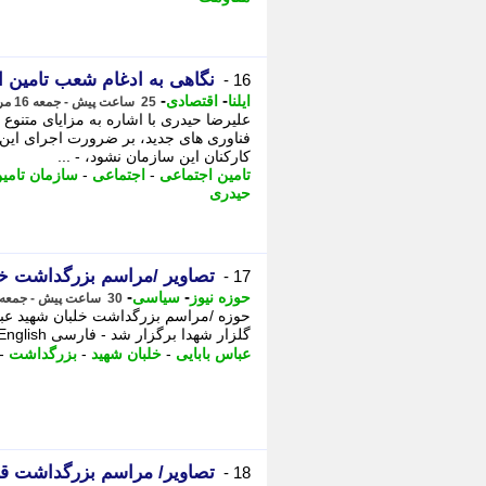
نگاهی به ادغام شعب تامین اج
16 -
-
-
ایلنا
اقتصادی
25 ساعت پیش - جمعه 16 مرداد 1405، 07:17
علیرضا حیدری با اشاره به مزایای متنوع 
فناوری های جدید، بر ضرورت اجرای ای
کارکنان این سازمان نشود، - ...
تامین اجتماعی
-
اجتماعی
-
سازمان تامی
حیدری
تصاویر /مراسم بزرگداشت خل
17 -
-
-
حوزه نیوز
سیاسی
30 ساعت پیش - جمعه 16 مرداد 1405، 01:57
حوزه /مراسم بزرگداشت خلبان شهید عبا
گلزار شهدا برگزار شد - فارسی English العربیه اردو (فرانسوی) Francais (هندی) हिन्दी ...
عباس بابایی
-
خلبان شهید
-
بزرگداشت
-
تصاویر/ مراسم بزرگداشت قا
18 -