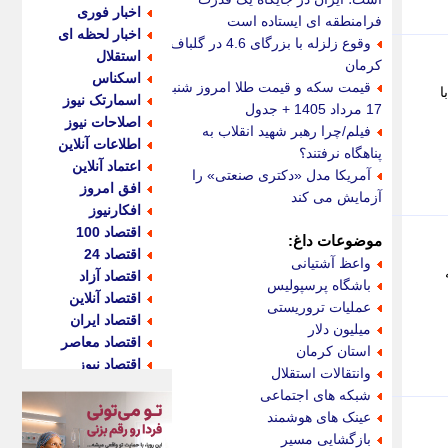
اخبار فوری
فرامنطقه ای ایستاده است
اخبار لحظه ای
وقوع زلزله با بزرگای 4.6 در گلباف
استقلال
کرمان
اسکناس
قیمت سکه و قیمت طلا امروز شنبه
ا
اسمارتک نیوز
17 مرداد 1405 + جدول
اصلاحات نیوز
فیلم/چرا رهبر شهید انقلاب به
اطلاعات آنلاین
پناهگاه نرفتند؟
اعتماد آنلاین
آمریکا مدل «دکتری صنعتی» را
افق امروز
آزمایش می کند
افکارنیوز
اقتصاد 100
موضوعات داغ:
اقتصاد 24
واعظ آشتیانی
اقتصاد آزاد
باشگاه پرسپولیس
اقتصاد آنلاین
عملیات تروریستی
اقتصاد ایران
میلیون دلار
اقتصاد معاصر
استان کرمان
اقتصاد نیوز
وانتقالات استقلال
اکو ایران
شبکه های اجتماعی
اکوفارس
عینک های هوشمند
اکونگار
بازگشایی مسیر