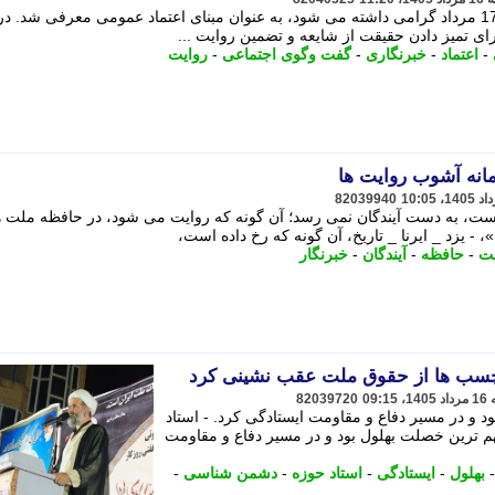
خبرنگاری و راستی آزمایی در روزی که 17 مرداد گرامی داشته می شود، به عنوان مبنای اعتماد عمومی معرفی شد. 
ای تمیز دادن حقیقت از شایعه و تضمین روایت ...
-
اعتماد
-
خبرنگاری
-
گفت وگوی اجتماعی
-
روایت
مانه آشوب روایت ها
82039940
ده است، به دست آیندگان نمی رسد؛ آن گونه که روایت می شود، در حافظه ملت ه
 - یزد _ ایرنا _ تاریخ، آن گونه که رخ داده است،
یت
-
حافظه
-
آیندگان
-
خبرنگار
برچسب ها از حقوق ملت عقب نشینی کرد
82039720
و در مسیر دفاع و مقاومت ایستادگی کرد. - استاد
 ترین خصلت بهلول بود و در مسیر دفاع و مقاومت
بهلول
-
ایستادگی
-
استاد حوزه
-
دشمن شناسی
-