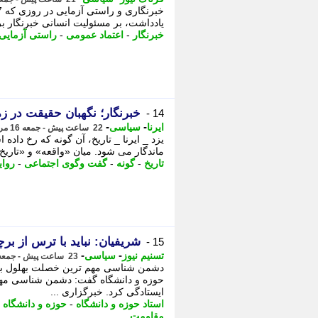
یادداشت، بر مسئولیت انسانی خبرنگار بر
خبرنگار
-
اعتماد عمومی
-
راستی آزمایی
خبرنگار؛ نگهبان حقیقت در ز
14 -
-
-
ایرنا
سیاسی
22 ساعت پیش - جمعه 16 مرداد 1405، 10:05
یزد _ ایرنا _ تاریخ، آن گونه که رخ دا
ماندگار می شود. میان «واقعه» و «تاریخ»،
تاریخ
-
گونه
-
گفت وگوی اجتماعی
-
روا
شریفیان: نباید با ترس از 
15 -
-
-
تسنیم نیوز
سیاسی
23 ساعت پیش - جمعه 16 مرداد 1405، 09:15
دشمن شناسی مهم ترین خصلت بهلول بود 
حوزه و دانشگاه گفت: دشمن شناسی مهم
ایستادگی کرد. خبرگزاری ...
استاد حوزه و دانشگاه
-
حوزه و دانشگاه
-
مقاومت