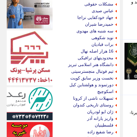
اکونیوز
 و
مشکلات حقوقی
الف
عباس صیدی
انتشار آنلاین
جهاد خودکفایی نزاجا
اندیشه قرن
حمیدرضا شیران
اندیشه معاصر
سه شنبه های مهدوی
اندیشه ها
نوید شکوهی
انرژی پرس
برات قبادیان
ای استخدام
16 هزار اصله نهال
ایتنا
محدودیتهای ترافیکی
ایراف
دانشگاه هنر اسلامی تبریز
ایران آرت
تیم فوتبال منچسترسیتی
ایران آنلاین
نخست وزیر سابق کویت
ایران زندگی
دورتموند و هولشتاین کیل
ایران فوری
اسکوچیچ
ایرانی روز
تسهیلات ناشی از کرونا
ایرانیتال
روستای تاریخی کندوان
ایرنا
ژان ایو لودریان
نا-
ایسکانیوز
واریز یارانه آذر
ایسنا
فلسطینیان
ایکنا
رضا شفیع زاده
ایلنا