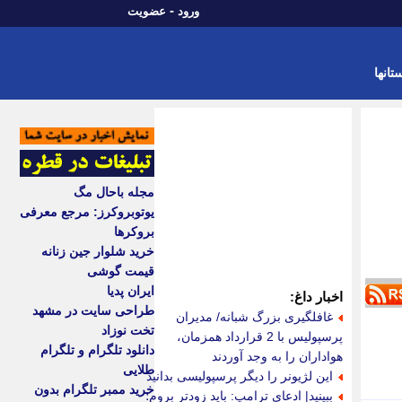
-
ورود
عضویت
تانها
مجله باحال مگ
یوتوبروکرز: مرجع معرفی
بروکرها
خرید شلوار جین زنانه
قیمت گوشی
ایران پدیا
اخبار داغ:
طراحی سایت در مشهد
غافلگیری بزرگ شبانه/ مدیران
تخت نوزاد
پرسپولیس با 2 قرارداد همزمان،
دانلود تلگرام و تلگرام
هواداران را به وجد آوردند
طلایی
این لژیونر را دیگر پرسپولیسی بدانید
خرید ممبر تلگرام بدون
ببینید| ادعای ترامپ: باید زودتر بروم؛