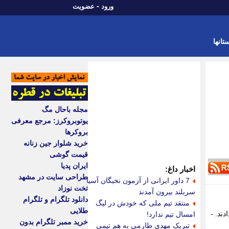
-
ورود
عضویت
تانها
مجله باحال مگ
یوتوبروکرز: مرجع معرفی
بروکرها
خرید شلوار جین زنانه
قیمت گوشی
ایران پدیا
اخبار داغ:
طراحی سایت در مشهد
7 داور ایرانی از آزمون نخبگان آسیا
تخت نوزاد
سربلند بیرون آمدند
دانلود تلگرام و تلگرام
منتقد تیم ملی که خودش در لیگ
طلایی
ند. -
امسال تیم ندارد!
خرید ممبر تلگرام بدون
تبریک مهدی طارمی به هم تیمی