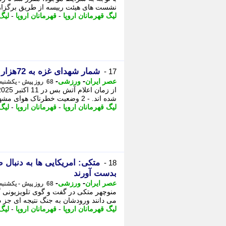
نشست های هیئت رییسه از طریق برگزاری وبینار ادامه یابد. 
لیگ قهرمانان اروپا
-
قهرمانان اروپا
-
لیگ
شمار شهدای غزه به 72هزار و 938 نفر رسید
17 -
-
-
عصر ایران
ورزشی
68 روز پیش - یکشنبه 10 خرداد 1405، 00:00
شده اند. - 2 وضعیت خطرناک هوای مشهد با رسیدن شاخص به عدد 236 ویتینیا بهترین بازیکن فینال ...
لیگ قهرمانان اروپا
-
قهرمانان اروپا
-
لیگ
متکی: امریکایی ها به دنبال 
18 -
بدست آورند
-
-
عصر ایران
ورزشی
68 روز پیش - یکشنبه 10 خرداد 1405، 00:00
منوچهر متکی در گفت و گوی تلویزیونی گ
می دانند ورودشان به جنگ نتیجه ای جز دو جنگ گذشته ندا
لیگ قهرمانان اروپا
-
قهرمانان اروپا
-
لیگ