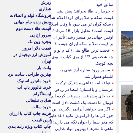
ریزش
سابق خود
عطاری
خریداران طلا بخوانند؛ پیش بینی
فروشگاه لوله و اتصالات
قیمت سکه و طلا برای فردا اعلام شد
پخش زنده جام جهانی
/ سکه گران تر می شود یا وقت اصلاح
قیمت طلا دست دوم
قیمت است؟ تحلیل بازار 16 مرداد /
سرور اچ پی
اونس جهانی در مسیر رشد؛ تأثیر آن
پنجره وین تک
بر قیمت طلا و سکه ایران چیست؟
قیمت دلار امروز
عجیب ترین طالع بینی / کدام بو و
آموزش ارز دیجیتال در
چه شخصیتی !؟ / از بوی کباب تا بوی
تهران
بچه کوچک
وانت بار
مسیر ورود ستاره آرژانتینی به
بهترین طراحی سایت یزد
اتلتیکو هموار شد
خرید مانیتور استوک
توافقنامه دفاعی مشترک ترکیه،
خرید فالوور پاپ آپ
عربستان و پاکستان؛ امضا در ریاض
اینستاگرام
به جای پیشرفت، پسرفت کرده ایم/
هدایای تبلیغاتی
فوتبال ما دست یک مُشت دلال است
خرید سالت
اگر می خواهید آلزایمر نگیرید، این
هزینه چاپ کتاب با ارزان
خوراکی ها را فراموش نکنید / غذاهایی
ترین قیمت
که مغز شما را جوان نگه می دارند؛ از
چاپ کتاب ویژه رتبه بندی
ماهی تا مغزها / بهترین مواد غذایی