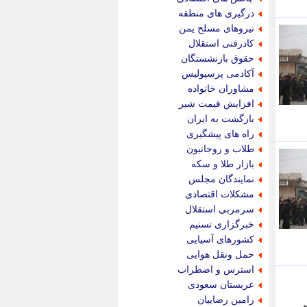
پویه آنلاین
درگیری های منطقه
پیام نفت
نیروهای مسلح یمن
تابناک
کادرفنی استقلال
تازه نیوز
حقوق بازنشستگان
تبیان
آکادمی پرسپولیس
تجارت نیوز
مشاوران خانواده
تحریریه
افزایش قیمت شیر
ترابر نیوز
بازگشت به ایران
ترفندباز
راه های پیشگیری
تریبون اقتصاد
طلاب و روحانیون
تسنیم نیوز
بازار طلا و سکه
تک ناک
نمایندگان مجلس
تکراتو
مشکلات اقتصادی
توریسم آنلاین
سرمربی استقلال
تولید نیوز
خبرگزاری تسنیم
تیتر فوری
کشورهای آسیایی
تیکنا
حمل ونقل هوایی
جاب ویژن
استرس و اضطراب
جار نیوز
عربستان سعودی
جالبتر
رامین رضاییان