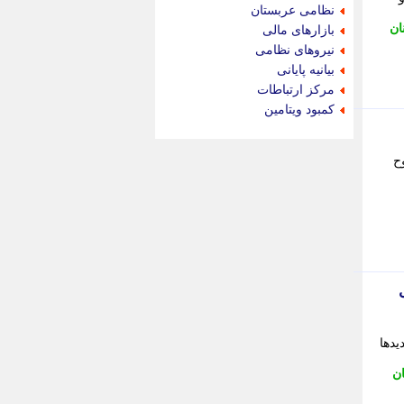
جام جم
نظامی عربستان
جدید پرس
ان
بازارهای مالی
جماران
نیروهای نظامی
جوان ایرانی
بیانیه پایانی
جهان مانا
مرکز ارتباطات
جهان نگر
کمبود ویتامین
جهان نیوز
چطور
فر دیگر مجروح
چمپیونات
چمدون
چه خبر
حادثه 24
حرف تو
حوادث پلاس
حوزه نیوز
خبر آنلاین
خبر جنوب
خبر سیاسی
یدها
خبر گردون
ان
خبر ورزشی
خبرجو