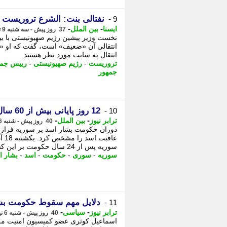
نفتالی بنت: الشرع تروریست
9 -
-
-
ایسنا
بین الملل
37 روز پیش - سه شنبه 9 تیر 1405، 23:45
نخست وزیر پیشین رژیم صهیونیستی با ب
انتقالی آن «ضعیف» است، گفت که او «
اﻧﺘﻘﺎل ﺑﻪ ﺳﺎﯾﺖ ﻣﻮرد ﻧﻈﺮ ﻫﺴﺘﯿﺪ.
تروریست
-
رژیم صهیونیستی
-
رییس جمه
جمهور
12 روز پایانی بیش از 60 سال حکومت اسد ها بر سوریه
10 -
-
-
ترابر نیوز
بین الملل
40 روز پیش - شنبه 6 تیر 1405، 20:35
سوریه پس از 24 سال حکومت بر این کشور ...
سوریه
-
سوری
-
حکومت
-
اسد
-
بشار ا
دلایل مهم سقوط حکومت بشار
11 -
-
-
ترابر نیوز
سیاسی
40 روز پیش - شنبه 6 تیر 1405، 20:30
اسماعیل کوثری عضو کمیسیون امنیت مل