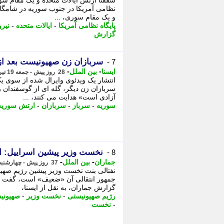
شفقنا ارتش ایالات متحده و یک مقام سور
نظامی آمریکا در جنوب سوریه در شامگاه پ
و یک مقام سوری، ...
پایگاه نظامی آمریکا
-
ایالات متحده
-
نیرو
گزارش
سربازان زن صهیونیست بعد از
7 -
-
-
ایسنا
بین الملل
28 روز پیش - جمعه 19 تیر 1405، 13:35
انتشار یک ویدئوی وایرال شده از سوی یک
سربازان زن دیگر، گله ای از گوسفندان ر
آزادی است» هدایت می کنند، ...
سوریه
-
سرباز
-
سربازان
-
ارتش سوریه
نخست وزیر پیشین اسراییل: ا
8 -
-
-
جماران
بین الملل
37 روز پیش - چهارشنبه 10 تیر 1405، 11:45
نفتالی بنت نخست وزیر پیشین رژیم صهی
جمهور انتقالی آن «ضعیف» است، گفت ک
گزارش جماران، به نقل از ایسنا،
رژیم صهیونیستی
-
نخست وزیر
-
صهیونی
-
نخست