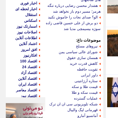
اخبار فوری
هشدار محسن رضایی درباره تنگه
اخبار لحظه ای
هرمز؛ مسیر دوم باز نخواهد شد
استقلال
الو؟ صدای نجات را خاموش نکنید
اسکناس
دو برش از علی حسین قاضی زاده
اسمارتک نیوز
سوژه بیسیمچی مدیا شد
اصلاحات نیوز
اطلاعات آنلاین
موضوعات داغ:
اعتماد آنلاین
نیروهای مسلح
افق امروز
شورای عالی سیاسی یمن
افکارنیوز
همسان سازی حقوق
اقتصاد 100
کاهش قدرت خرید
اقتصاد 24
تقویت حافظه
اقتصاد آزاد
داور ایرانی
اقتصاد آنلاین
ستاره آرژانتینی
اقتصاد ایران
قیمت طلا و سکه
اقتصاد معاصر
قیمت سکه و طلا
اقتصاد نیوز
عملیات گسترده
اکو ایران
شبکه تلویزیونی سی ان ان ترک
اکوفارس
قهرمانی لیگ والیبال
اکونگار
آمانسیو آمارو