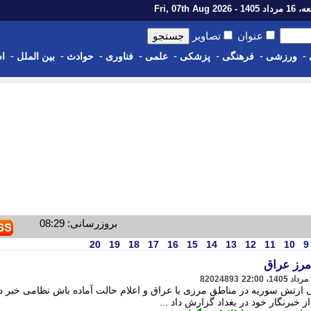
14 - Fri, 07th Aug 2026
عنوان
تصاویر
-
-
-
-
-
-
-
-
ورزشی
فرهنگی
پزشکی
علمی
فناوری
حوادث
بین الملل
اس
بروزرسانی: 08:29
20
19
18
17
16
15
14
13
12
11
10
9
مرز عراق
82024893
ی ارتش سوریه در مناطق مرزی با عراق و اعلام حالت آماده باش نظامی خبر داد
ز خبرنگار خود در بغداد گزارش داد ...