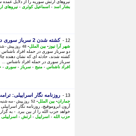
نیروهای ارتش سوریه را از دلایل عمده 
بشار اسد
-
اسماعیل کوثری
-
نیروهای ا
کشته شدن 2 سرباز سوری در حومه حلب
12 -
-
-
شهر آرا نیوز
بین الملل
48 روز پیش - شنبه 30 خرداد 1405، 18:22
دو سرباز سوری در حمله افراد ناشناس
کشته شدند، حادثه ای که نشان دهنده چا
سرباز سوری در حمله افراد ناشناس ...
افراد ناشناس
-
منبج
-
سرباز
-
سوری
-
ح
روزنامه نگار اسراییلی: ترامپ ابله! حزب الله 3 دهه در برا
13 -
-
-
جماران
بین الملل
52 روز پیش - سه شنبه 26 خرداد 1405، 17:55
آرون ابروموفیچ، روزنامه نگار اسراییل
خواهد حزب الله را از بین ببرد. - به گزا
حزب الله
-
اسراییل
-
ارتش
-
اسراییلی
-