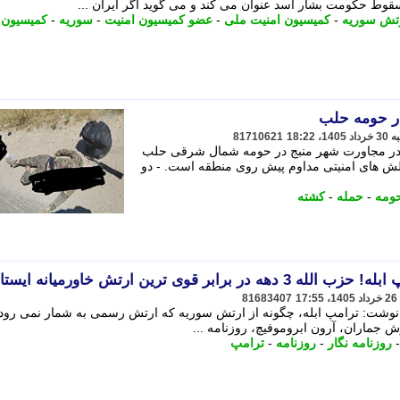
سقوط حکومت بشار اسد عنوان می کند و می گوید اگر ایران ...
رتش سوریه
-
کمیسیون امنیت ملی
-
عضو کمیسیون امنیت
-
سوریه
-
کمیسیون 
81710621
 در مجاورت شهر منبج در حومه شمال شرقی حلب
لش های امنیتی مداوم پیش روی منطقه است. - دو
ومه
-
حمله
-
کشته
بر قوی ترین ارتش خاورمیانه ایستاد
81683407
ی نوشت: ترامپ ابله، چگونه از ارتش سوریه که ارتش رسمی به شمار نمی رود
رش جماران، آرون ابروموفیچ، روزنامه ...
روزنامه نگار
-
روزنامه
-
ترامپ