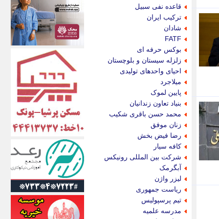
اکونیوز
قاعده نفی سبیل
الف
ترکیب ایران
انتشار آنلاین
شادان
اندیشه قرن
FATF
اندیشه معاصر
بوکس حرفه ای
اندیشه ها
زلزله سیستان و بلوچستان
انرژی پرس
احیای واحدهای تولیدی
ای استخدام
میلاجرد
ایتنا
پایین لموک
ایراف
بنیاد تعاون زندانیان
ایران آرت
محمد حسن باقری شکیب
ایران آنلاین
زنان موفق
ایران زندگی
رضا فیض بخش
ایران فوری
کافه سیار
ایرانی روز
شرکت بین المللی رونیکس
ایرانیتال
آبگرمک
ایرنا
لیزر واژن
ایسکانیوز
ریاست جمهوری
ایسنا
تیم پرسپولیس
ایکنا
مدرسه علمیه
ایلنا