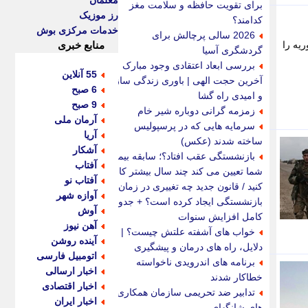
معلمان
برای تقویت حافظه و سلامت مغز
رز موزیک
کدامند؟
خدمات مرکزی بوش
2026 سالی پرچالش برای
یه را
منابع خبری
گردشگری آسیا
بررسی ابعاد اعتقادی وجود مبارک
55 آنلاین
آخرین حجت الهی | باوری زندگی ساز
6 صبح
و امیدی راه گشا
9 صبح
زمزمه گرانی دوباره شیر خام
آرمان ملی
سرمایه هایی که در پرسپولیس
آریا
ساخته شدند (عکس)
آشکار
بازنشستگی عقب افتاد؟؛ سابقه بیمه
آفتاب
شما تعیین می کند چند سال بیشتر کار
آفتاب نو
کنید / قانون جدید چه تغییری در زمان
آوازه شهر
بازنشستگی ایجاد کرده است؟ + جدول
آوش
کامل افزایش سنوات
آهن نیوز
خواب های آشفته علتش چیست؟ |
آینده روشن
دلایل، راه های درمان و پیشگیری
اتومبیل فارسی
برنامه های اندرویدی ناخواسته
اخبار ارسالی
خطاکار شدند
اخبار اقتصادی
تدابیر ضد تحریمی سازمان همکاری
اخبار ایران
های شانگهای