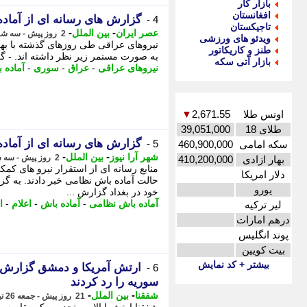
بازار کار
افغانستان
گزارش های رسانه ای از آماد
4 -
تاجیکستان
-
-
عصر ایران
بین الملل
2 روز پیش - سه شنبه 13 مرداد 1405، 21:05
ویدئو های ورزشی
نیروهای عراقی طی روزهای گذشته با بهر
طنز و کاریکاتور
به صورت مستمر زیر نظر داشته اند. - گز
بازار آتی سکه
نیروهای عراقی
-
عراق
-
سوری
-
آماده 
اونس طلا
2,671.55
▼
طلای 18
39,051,000
گزارش های رسانه ای از آماد
5 -
سکه امامی
460,900,000
-
-
شهر آرا نیوز
بین الملل
2 روز پیش - سه شنبه 13 مرداد 1405، 21:02
بهار ازادی
410,200,000
منابع رسانه ای از استقرار نیرو های کم
دلار امریکا
حالت آماده باش نظامی خبر دادند. به گزا
یورو
خود در بغداد گزارش ...
آماده باش نظامی
-
آماده باش
-
اعلام
-
ا
لیر ترکیه
درهم امارات
پوند انگلیس
بیت کویین
بیشتر + کد نمایش
ارتش آمریکا و دمشق گزارش ها
6 -
سوریه را رد کردند
-
-
شفقنا
بین الملل
21 روز پیش - جمعه 26 تیر 1405، 19:27