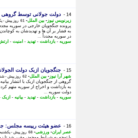
دولت جولانی توسط گروهی از
14 -
-
-
زیرنویس نیوز
بین الملل
61 روز پیش - یکشنبه 17 خرداد 1405، 00:12
پرونده جنگجویان خارجی در سوریه مجدداً
به فشار بر آن ها و تهدیدشان به کوچاندن
در سوریه مجدداً ...
سوریه
-
بازداشت
-
تهدید
-
امنیت
-
ارتش
جنگجویان ازبک دولت الجولانی
15 -
-
-
شهر آرا نیوز
بین الملل
62 روز پیش - شنبه 16 خرداد 1405، 19:37
گروهی از جنگجویان ازبک با انتشار بیانیه
به بازداشت و اخراج از سوریه متهم کردند.
دولت سوریه ...
سوریه
-
بازداشت
-
تهدید
-
بیانیه
-
ازبک
-
عضو هیئت رییسه مجلس: جلس
16 -
-
-
عصر ایران
ورزشی
68 روز پیش - یکشنبه 10 خرداد 1405، 00:05
با توجه به شرایط موجود، مقرر شد تا 