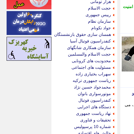
هزار تومانی
اینتیتر
امنیت
حجت الاسلام
ایونا نیوز
رییس جمهوری
بازتاب آنلاین
سازمان نظام
باشگاه خبرنگاران
جواد نکونام
باغستان نیوز
همسان سازی حقوق بازنشستگان
بامبوک
کنفدراسیون فوتبال آسیا
ببین و بخون
سازمان همکاری شانگهای
بدینسان
حجت الاسلام والمسلمین
بنکر
محدودیت های کرونایی
بیت ران
مسئولیت های اجتماعی
پارس فوتبال
سهراب بختیاری زاده
پارسینه
ریاست جمهوری ترکیه
پارسینه پلاس
محمدجواد حسین نژاد
پاز آنلاین
موتورسواری بانوان
پاس گل
کنفدراسیون فوتبال
پانا
، می
دستگاه های اجرایی
پرتو نیوز
نهاد ریاست جمهوری
پرسون
تحقیقات و فناوری
پنجره نیوز
شماره 10 پرسپولیس
پویامگ
چالش های اقتصادی