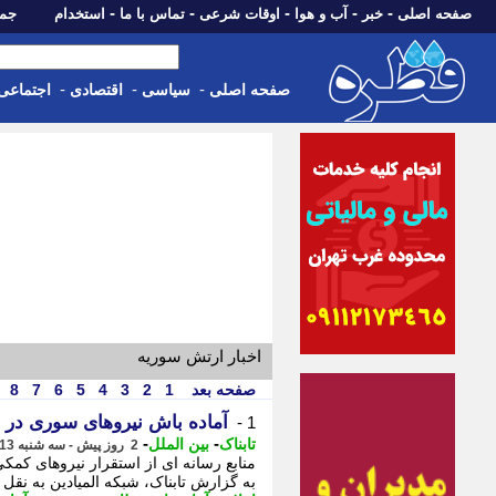
-
-
-
-
-
صفحه اصلی
خبر
آب و هوا
اوقات شرعی
تماس با ما
استخدام
جمعه، 16 مرداد 05
-
-
-
صفحه اصلی
سیاسی
اقتصادی
اجتماعی
اخبار ارتش سوریه
صفحه بعد
1
2
3
4
5
6
7
8
آماده باش نیروهای سوری در 
1 -
-
-
تابناک
بین الملل
2 روز پیش - سه شنبه 13 مرداد 1405، 22:00
منابع رسانه ای از استقرار نیروهای کمک
به گزارش تابناک، شبکه المیادین به نقل ا