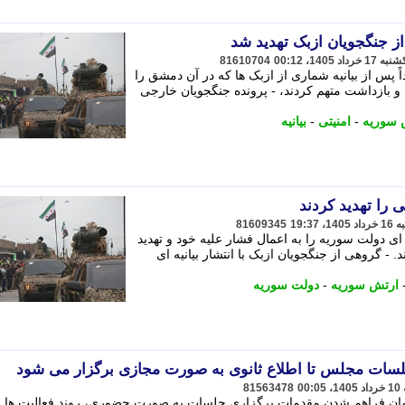
 جنگجویان ازبک تهدید شد
81610704
 پس از بیانیه شماری از ازبک ها که در آن دمشق را
 و بازداشت متهم کردند، - پرونده جنگجویان خارجی
 سوریه
-
امنیتی
-
بیانیه
 را تهدید کردند
81609345
 ای دولت سوریه را به اعمال فشار علیه خود و تهدید
 - گروهی از جنگجویان ازبک با انتشار بیانیه ای
ارتش سوریه
-
دولت سوریه
ات مجلس تا اطلاع ثانوی به صورت مجازی برگزار می شود
81563478
زمان فراهم شدن مقدمات برگزاری جلسات به صورت حضوری، روند فعالیت ها و