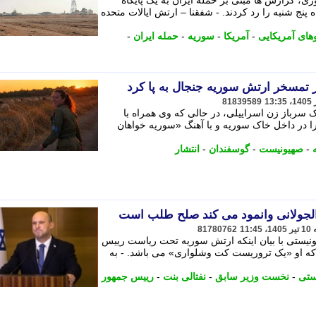
ی، گزارش ها مبنی بر حمله ایران به یک پایگاه
نج شنبه را رد کردند. - شفقنا – ارتش ایالات متحده
های آمریکایی
-
آمریکا
-
سوریه
-
حمله ایران
-
 تمسخر ارتش سوریه جنجال به پا کرد
81839589
 سرباز زن اسراییلی، در حالی که وی همراه با
ا در داخل خاک سوریه و با آهنگ «سوریه خواهان
-
صهیونیست
-
گوسفندان
-
انتشار
لجولانی وانمود می کند صلح طلب است
81780762
ونیستی با بیان اینکه ارتش سوریه تحت ریاست رییس
ه او «یک تروریست کت وشلواری» می باشد. - به
ستی
-
نخست وزیر سابق
-
نفتالی بنت
-
رییس جمهور