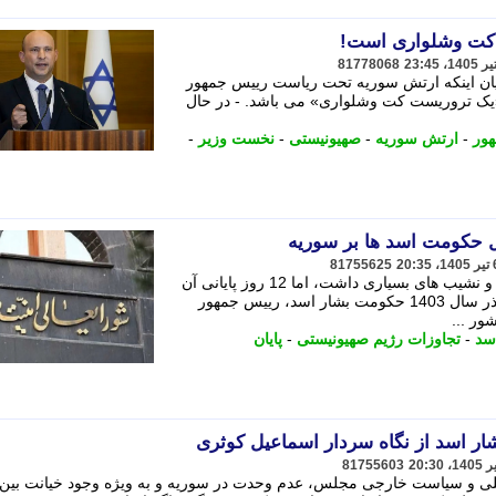
 کت وشلواری است!
81778068
یان اینکه ارتش سوریه تحت ریاست رییس جمهور
یک تروریست کت وشلواری» می باشد. - در ﺣﺎل
ور
-
ارتش سوریه
-
صهیونیستی
-
نخست وزیر
-
81755625
دوران حکومت بشار اسد بر سوریه فراز و نشیب های بسیاری داشت، اما 12 روز پایانی آن
عاقبت اسد را مشخص کرد. یکشنبه 18 آذر سال 1403 حکومت بشار اسد، رییس جمهور
سد
-
تجاوزات رژیم صهیونیستی
-
پایان
 اسد از نگاه سردار اسماعیل کوثری
81755603
ی و سیاست خارجی مجلس، عدم وحدت در سوریه و به ویژه وجود خیانت بین