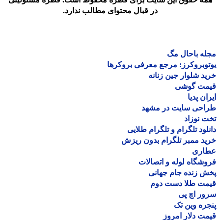
در قبال محتوای مطالب ندارد.
ه باحال مگ
وبروکرز: مرجع معرفی بروکرها
د شلوار جین زنانه
مت گوشی
ان پدیا
احی سایت در مشهد
 نوزاد
لود تلگرام و تلگرام طلایی
د ممبر تلگرام بدون ریزش
اری
شگاه لوله و اتصالات
 زنده جام جهانی
مت طلا دست دوم
ر اچ پی
ره وین تک
ت دلار امروز