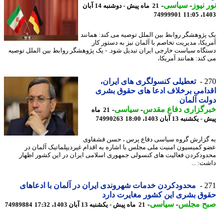
 نیوز
-
سیاسی
-
21 ماه پیش - دوشنبه 14 آبان
74999901
1403
پژوهشگر روابط بین الملل توصیه می کند: همانند
یکا، مدیریت تخاصم با آلمان نیز به دستور کار
گاه سیاست خارجی ایران تبدیل شود. - یک پژوهشگر روابط بین الملل توصیه
کند: همانند آمریکا،
2
تعطیلی کنسولگری های ایران،
امی برخلاف ادعا های حقوق بشری
ت آلمان
رگزاری دفاع مقدس
-
سیاسی
-
21 ماه
کشنبه 13 آبان 1403، 18:00
74990263
گزارش گروه سیاسی دفاع پرس ، حسن قشقاوی
 کمیسیون امنیت ملی مجلس با اشاره به اقدام غیردیپلماتیک آلمان در
ودکردن فعالیت های کنسولی جمهوری اسلامی ایران در این کشور اظهار
ت: ...
2
محدودکردن خدمات شهروندی ایران در آلمان با ادعاهای
ق بشری این کشور مغایرت دارد
ح مجلس
-
سیاسی
-
21 ماه پیش - یکشنبه 13 آبان 1403، 17:32
74989884