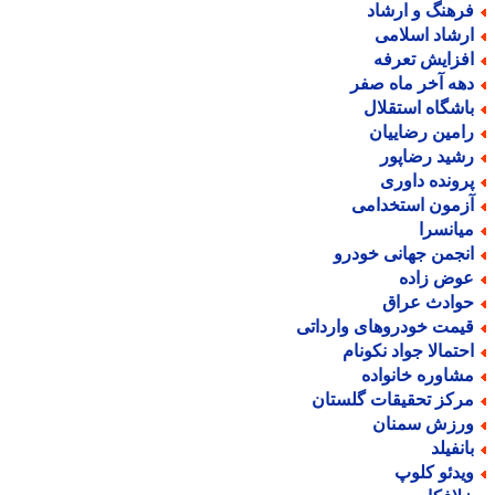
رهنگ و ارشاد
رشاد اسلامی
فزایش تعرفه
هه آخر ماه صفر
اشگاه استقلال
امین رضاییان
شید رضاپور
رونده داوری
زمون استخدامی
یانسرا
نجمن جهانی خودرو
وض زاده
وادث عراق
یمت خودروهای وارداتی
حتمالا جواد نکونام
شاوره خانواده
رکز تحقیقات گلستان
رزش سمنان
انفیلد
یدئو کلوپ