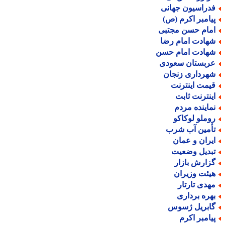
دراسیون جهانی
یامبر اکرم (ص)
مام حسن مجتبی
هادت امام رضا
هادت امام حسن
ربستان سعودی
هرداری زنجان
یمت اینترنت
ینترنت ثابت
ماینده مردم
وملو لوکاکو
أمین آب شرب
یران و عمان
بدیل وضعیت
زارش بازار
یئت وزیران
هدی تارتار
هره برداری
ابریل ژسوس
یامبر اکرم