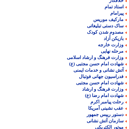
لافکار
ستاد تمام
یرامام
ارکیف موریس
اک دستی تبلیغاتی
صدوم شدن کودک
ازیکن آزاد
زارت خارجه
رحله نهایی
زارت فرهنگ و ارشاد اسلامی
هادت امام حسن مجتبی (ع)
تش نشانی و خدمات ایمنی
دراسیون جهانی فوتبال
هادت امام حسن مجتبی
زارت فرهنگ و ارشاد
هادت امام رضا (ع)
حلت پیامبر اکرم
قب نشینی آمریکا
ستور رییس جمهور
ازمان آتش نشانی
وتور الکتریکی