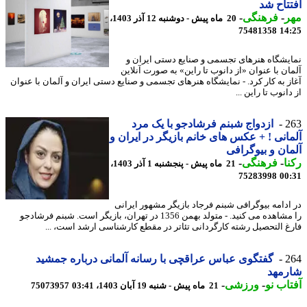
تاح شد
ر
-
فرهنگی
-
20 ماه پیش - دوشنبه 12 آذر 1403،
75481358
14
یشگاه هنرهای تجسمی و صنایع دستی ایران و
ان با عنوان «از دانوب تا راین» به صورت آنلاین
ز به کار کرد. - نمایشگاه هنرهای تجسمی و صنایع دستی ایران و آلمان با عنوان
انوب تا راین ...
2
ازدواج شبنم فرشادجو با یک مرد
انی ! + عکس های خانم بازیگر در ایران و
ان و بیوگرافی
ا
-
فرهنگی
-
21 ماه پیش - پنجشنبه 1 آذر 1403،
75283998
00
ادامه بیوگرافی شبنم فرجاد بازیگر مشهور ایرانی
را مشاهده می کنید. - متولد بهمن 1356 در تهران، بازیگر است. شبنم فرشادجو
غ التحصیل رشته کارگردانی تئاتر در مقطع کارشناسی ارشد است، ...
2
گفتگوی عباس عراقچی با رسانه آلمانی درباره جمشید
رمهد
اب نو
-
ورزشی
-
21 ماه پیش - شنبه 19 آبان 1403، 03:41
75073957