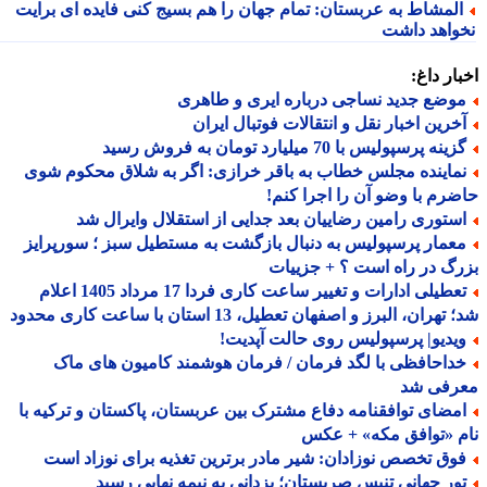
لمشاط به عربستان: تمام جهان را هم بسیج کنی فایده ای برایت
واهد داشت
ار داغ:
وضع جدید نساجی درباره ایری و طاهری
خرین اخبار نقل و انتقالات فوتبال ایران
ینه پرسپولیس با 70 میلیارد تومان به فروش رسید
ماینده مجلس خطاب به باقر خرازی: اگر به شلاق محکوم شوی
رم با وضو آن را اجرا کنم!
ستوری رامین رضاییان بعد جدایی از استقلال وایرال شد
عمار پرسپولیس به دنبال بازگشت به مستطیل سبز ؛ سورپرایز
گ در راه است ؟ + جزییات
تعطیلی ادارات و تغییر ساعت کاری فردا 17 مرداد 1405 اعلام
هران، البرز و اصفهان تعطیل، 13 استان با ساعت کاری محدود
یدیو| پرسپولیس روی حالت آپدیت!
داحافظی با لگد فرمان / فرمان هوشمند کامیون های ماک
رفی شد
مضای توافقنامه دفاع مشترک بین عربستان، پاکستان و ترکیه با
 «توافق مکه» + عکس
وق تخصص نوزادان: شیر مادر برترین تغذیه برای نوزاد است
ور جهانی تنیس صربستان؛ یزدانی به نیمه نهایی رسید