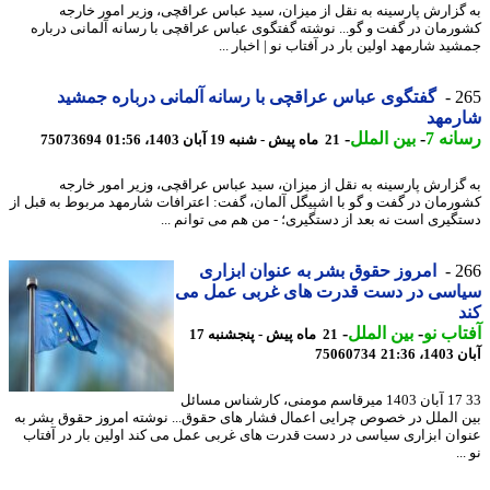
گزارش پارسینه به نقل از میزان، سید عباس عراقچی، وزیر امور خارجه
رمان در گفت و گو... نوشته گفتگوی عباس عراقچی با رسانه آلمانی درباره
د شارمهد اولین بار در آفتاب نو | اخبار ...
2
گفتگوی عباس عراقچی با رسانه آلمانی درباره جمشید
رمهد
نه 7
-
بین الملل
-
21 ماه پیش - شنبه 19 آبان 1403، 01:56
75073694
گزارش پارسینه به نقل از میزان، سید عباس عراقچی، وزیر امور خارجه
رمان در گفت و گو با اشپیگل آلمان، گفت: اعترافات شارمهد مربوط به قبل از
گیری است نه بعد از دستگیری؛ - من هم می توانم ...
2
امروز حقوق بشر به عنوان ابزاری
اسی در دست قدرت های غربی عمل می
اب نو
-
بین الملل
-
21 ماه پیش - پنجشنبه 17
21:36
75060734
33 17 آبان 1403 میرقاسم مومنی، کارشناس مسائل
 الملل در خصوص چرایی اعمال فشار های حقوق... نوشته امروز حقوق بشر به
ان ابزاری سیاسی در دست قدرت های غربی عمل می کند اولین بار در آفتاب
.