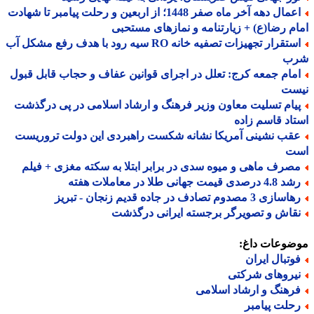
اعمال دهه آخر ماه صفر 1448؛ از اربعین و رحلت پیامبر تا شهادت
م رضا(ع) + زیارتنامه و نمازهای مستحبی
استقرار تجهیزات تصفیه خانه RO سیه رود با هدف رفع مشکل آب
ب
مام جمعه کرج: تعلل در اجرای قوانین عفاف و حجاب قابل قبول
ست
یام تسلیت معاون وزیر فرهنگ و ارشاد اسلامی در پی درگذشت
اد قاسم زاده
قب نشینی آمریکا نشانه شکست راهبردی این دولت تروریست
ت
صرف ماهی و میوه سدی در برابر ابتلا به سکته مغزی + فیلم
 درصدی قیمت جهانی طلا در معاملات هفته
ازی 3 مصدوم تصادف در جاده قدیم زنجان - تبریز
قاش و تصویرگر برجسته ایرانی درگذشت
ضوعات داغ:
وتبال ایران
یروهای شرکتی
رهنگ و ارشاد اسلامی
حلت پیامبر