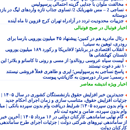
خالفت ملوان با جدایی گزینه احتمالی پرسپولیس
نساجی 2 – مس شهربابک 2/ تساوی جذاب تازه واردهای لیگ در بازی
ستانه
زییات محدودیت تردد در آزادراه تهران کرج قزوین تا ماه آینده
بار فوتبال در صبح فوتبالی
رئال مادرید هم در کمین؛ پیشنهاد ۴۵ میلیون یورویی بارسا برای
دری، توهین به سیتی!
انقلاب اقتصادی در برنابئو؛ لافابریکا و رکورد ۱۸۹ میلیون یورویی
بستان کهکشانی ها
یست سیاه عروسی رونالدو؛ از مسی و رونی تا کاسانو و بلاتر! این
یستند
اسخ نساجی به پرسپولیس؛ ایری و طاهری فعلاً فروشی نیستند
سمی؛ سردار دورسون به گازیانتپ پیوست
بار ویژه
اندیشه معاصر
جدیدترین خبر افزایش حقوق بازنشستگان کشوری در سال ۱۴۰۵ |
ئیات افزایش حقوق، متناسب سازی و زمان اجرای احکام جدید
وام بدون سپرده ۱۴۰۵؛ شرایط دریافت وام بدون سپرده بانکی | مبلغ
م بدون سپرده، ضامن و نحوه ثبت نام
گام نهایی ساماندهی کارکنان دولتی در ۱۶ مرداد ۱۴۰۵ | آخرین خبر
 ساماندهی نیروهای شرکتی دولت | جزئیات اجرای طرح ساماندهی
رکنان دولت