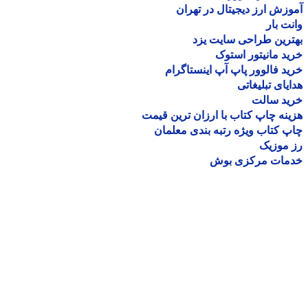
زش ارز دیجیتال در تهران
ت بار
رین طراحی سایت یزد
د مانیتور استوک
د فالوور پاپ آپ اینستاگرام
یای تبلیغاتی
ید سالت
نه چاپ کتاب با ارزان ترین قیمت
 کتاب ویژه رتبه بندی معلمان
موزیک
مات مرکزی بوش