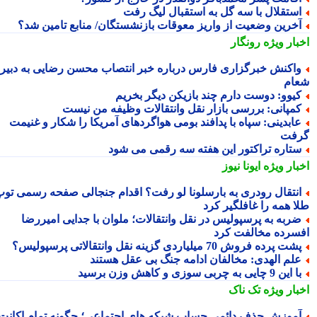
ستقلال با سه گل به استقبال لیگ رفت
خرین وضعیت از واریز معوقات بازنشستگان/ منابع تامین شد؟
بار ویژه
رونگار
اکنش خبرگزاری فارس درباره خبر انتصاب محسن رضایی به دبیری
ام
یوو: دوست دارم چند بازیکن دیگر بخریم
مپانی: بررسی بازار نقل وانتقالات وظیفه من نیست
ابدینی: سپاه با پدافند بومی هواگردهای آمریکا را شکار و غنیمت
فت
تاره تراکتور این هفته سه رقمی می شود
بار ویژه
ایونا نیوز
نتقال رودری به بارسلونا لو رفت؟ اقدام جنجالی صفحه رسمی توپ
ا همه را غافلگیر کرد
ربه به پرسپولیس در نقل وانتقالات؛ ملوان با جدایی امیررضا
سرده مخالفت کرد
شت پرده فروش 70 میلیاردی گزینه نقل وانتقالاتی پرسپولیس؟
لم الهدی: مخالفان ادامه جنگ بی عقل هستند
این 9 چایی به چربی سوزی و کاهش وزن برسید
بار ویژه
تک ناک
موزش حذف دائمی حساب شبکه های اجتماعی؛ چگونه تمام اکانت