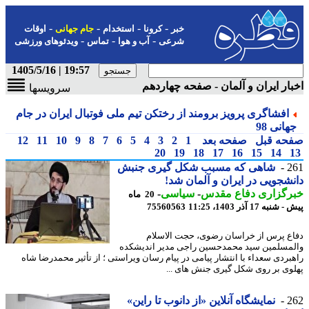
-
-
-
-
خبر
کرونا
استخدام
جام جهانی
اوقات
-
-
-
شرعی
آب و هوا
تماس
ویدئوهای ورزشی
19:57 | 1405/5/16
ار ایران و آلمان - صفحه چهاردهم
سرویسها
افشاگری پرویز برومند از رختکن تیم ملی فوتبال ایران در جام
انی 98
حه قبل
صفحه بعد
1
2
3
4
5
6
7
8
9
10
11
12
20
19
18
17
16
15
14
2
شاهی که مسبب شکل گیری جنبش
شجویی در ایران و آلمان شد!
رگزاری دفاع مقدس
-
سیاسی
-
20 ماه
به 17 آذر 1403، 11:25
75560563
ع پرس از خراسان رضوی، حجت الاسلام
مسلمین سید محمدحسین راجی مدیر اندیشکده
بردی سعداء با انتشار پیامی در پیام رسان ویراستی ؛ از تأثیر محمدرضا شاه
وی بر روی شکل گیری جنش های ...
2
نمایشگاه آنلاین «از دانوب تا راین»