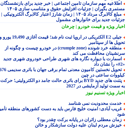
طلاعیه مهم سازمان تامین اجتماعی | خبر جدید برای بازنشستگان و
تمری بگیران | جزئیات افزایش حقوق و متناسب سازی ۱۴۰۵
مبلغ کالابرگ مرداد ۱۴۰۵ | زمان شارژ اعتبار کالابرگ الکترونیکی |
ئیات جدید برای خانوارهای مشمول
بار ویژه
و قیمت خودرو | چرخان
جیلی E2 الکتریکی در اروپا ثبت نام شد؛ قیمت آغازی 19,490 یورو و
ویل ها از سپتامبر
منطقه خرد شونده (crumple zone) در خودرو چیست و چگونه از
نشینان محافظت می کند
سمارت با دیواره نگاره های شهری طراحی خودروی شهری جدید
تحویل نخستین کامیون معدنی تمام برقی جهان با باتری سدیمی 676
لووات ساعتی در چین
پتنت های جدید BYD برای باتری حالت جامد دو الکترولیتی؛ حرکت
سمت تولید آزمایشی در 2027
بار ویژه
تسنیم نیوز
دمت محدودیت نمی شناسد
ریب آبادی: امنیت خلیج فارس باید به دست کشورهای منطقه تأمین
د
مان معطلی زائران در پایانه برکت چقدر بود؟
یزش مردم لبنان علیه دولت سازشکار و خائن