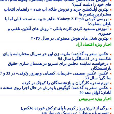
ی خود را دیلیت کنیم؟
هترین اپلیکیشن خرید و فروش طلای آب شده + راهنمای انتخاب
تبرترین پلتفرم ها
بررسی گوشی Galaxy Z Flip8؛ ظاهر شبیه به نسخه قبلی اما با
طن متفاوت!
موزش مسدود کردن کارت بانکی + روش های آنلاین، تلفنی و
وری
هترین شغل های هوش مصنوعی در سال ۲۰۲۶
بار ویژه
اقتصاد آزاد
کس| سفر به گذشته؛ ماریه، زن ابن حر سریال مختارنامه با پای
 و در 41 سالگی؛ سال 94
رخواست نماینده مجلس برای تسریع در همسان سازی حقوق
زنشستگان
عکس| عکس صمیمی «قریبیان، کیمیایی و بهروز وثوقی» در 33 و 37
لگی؛ سال 53
ورم سفره کارگران و بازنشستگان را کوچک تر کرده
کس| سفر به گذشته؛ گوگوش با پدرش در حال اجرا روی صحنه در
دان؛ اوایل دهه 40
بار ویژه
سرنویس
رگی از تاریخ/ پرواز کریم با پای ترکش خورده (عکس)
صمیم غیرمنتظره دیپ سیک خبرساز شد