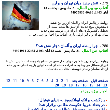
2
تنش جدید میان تهران و برلین
اب نو
-
بین الملل
-
21 ماه پیش - یکشنبه 13
00:16
74975830
بط پرچالش ایران و آلمان از روز پنج شنبه
خوش موج جدیدی از تنش ها شده است. از
یلی کنسولگری های ایران در... نوشته تنش جدید
 تهران و برلین اولین بار در آفتاب نو | اخبار ورزشی|خبر ...
2
چرا رابطه ایران و آلمان دچار تنش شد؟
اب
-
بین الملل
-
21 ماه پیش - شنبه 12 آبان 1403، 22:35
74974911
بط ایران و اروپا تا کنون دوبار دچار تنش در سطح بالا بوده است؛ این تنش ها
 از مسائل مربوط به مذاکرات هسته ای است. اولین بار به خاطر صدور حکم
داد سلمان رشدی نویسنده هتاک به مقدسات ...
حه قبل
صفحه بعد
1
2
3
4
5
6
7
8
9
10
11
12
20
19
18
17
16
15
14
بار ویژه
روز نو
ازگشت برانکو ایوانکوویچ به دنیای فوتبال!
ر بغداد تقریبا حکومت نظامی برقرار شد!
قامت پسر محمدباقر ذوالقدر در خارج از کشور؟