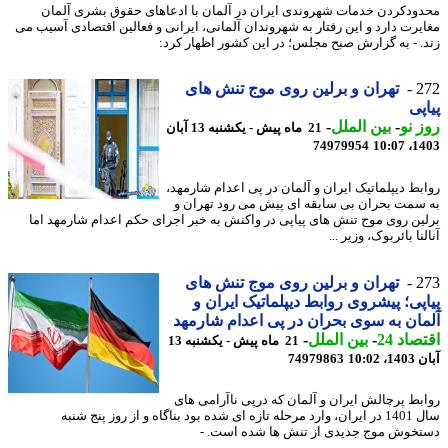
ودکردن خدمات شهروندی ایران در آلمان با ادعاهای حقوق بشری آلمان
یرت دارد و این رفتار به شهروندان آلمانی، ایرانی و فعالین اقتصادی آسیب می
. - به گزارش صبح مجلس؛ در این کشور اظهار کرد:
2
تهران و برلین روی موج تنش های
پی
 نو
-
بین الملل
-
21 ماه پیش - یکشنبه 13 آبان
74979954
1403
بط دیپلماتیک ایران و آلمان در پی اعدام شارمهد،
سمت بحران بی سابقه ای پیش می رود تهران و
ین روی موج تنش های پیاپی در واکنش به خبر اجرای حکم اعدام شارمهد اما
نا بائربوک، وزیر ...
2
تهران و برلین روی موج تنش های
پی؛ پیشروی روابط دیپلماتیک ایران و
ان به سوی بحران در پی اعدام شارمهد
اد 24
-
بین الملل
-
21 ماه پیش - یکشنبه 13
10:02
74979863
بط پرچالش ایران و آلمان که درپی ناآرامی های
سال 1401 در ایران، وارد مرحله تازه ای شده بود بناگاه و از روز پنج شنبه
خوش موج جدیدی از تنش ها شده است. -