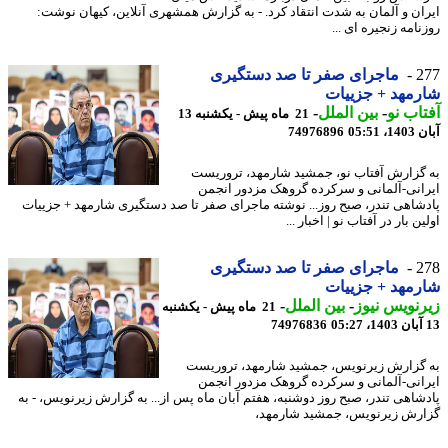
ان و آلمان به شدت انتقاد کرد. - به گزارش همشهری آنلاین، کیهان نوشت:
امه زنجیره ای ...
2
ماجرای صفر تا صد دستگیری
مهد + جزییات
اب نو
-
بین الملل
-
21 ماه پیش - یکشنبه 13
05:51
74976896
گزارش آفتاب نو، جمشید شارمهد، تروریست
انی-آلمانی و سرکرده گروهک مزدور انجمن
شاهی تندر، صبح روز... نوشته ماجرای صفر تا صد دستگیری شارمهد + جزییات
ن بار در آفتاب نو | اخبار ...
2
ماجرای صفر تا صد دستگیری
مهد + جزییات
نویس نیوز
-
بین الملل
-
21 ماه پیش - یکشنبه
74976836
گزارش زیرنویس، جمشید شارمهد، تروریست
انی-آلمانی و سرکرده گروهک مزدور انجمن
شاهی تندر، صبح روز دوشنبه، هفتم آبان ماه پس از... به گزارش زیرنویس، - به
رش زیرنویس، جمشید شارمهد،