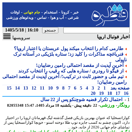
-
-
-
-
خبر
کرونا
استخدام
جام جهانی
اوقات
-
-
-
شرعی
آب و هوا
تماس
ویدئوهای ورزشی
16:10 | 1405/5/18
ار فوتبال اروپا
سرویسها
طارمی کدام را انتخاب میکند پول عربستان یا اعتبار اروپا؟
فنرباغچه مذاکرات را کلید زد؛ ستاره بلژیکی در آستانه ترک
اپولی
آخرین آپدیت از مقصد احتمالی رامین رضاییان!
از فیگو تا رودری / ستاره هایی که رقیب را انتخاب کردند
تیم ملی و حضور ثابت در ترکیب؛/ آخرین آپدیت از مقصد احتمالی
امین رضاییان!
حه بعد
1
2
3
4
5
6
7
8
9
10
11
12
13
14
15
20
19
18
17
احتمال تکرار قضیه شوچنکو پس از 22 سال
گار
-
ورزشی
-
22 دقیقه پیش - یکشنبه 18 مرداد 1405، 15:47
82055348
راتسخلیا که عنوان بهترین بازیکن فصل گذشته لیگ قهرمانان اروپا را در اختیار
د، اکنون چشم به کسب جایزه توپ طلا دوخته استو - خویچا کواراتسخلیا پس از
 جام جهانی 2026 از خانه، خود ...
 قهرمانان اروپا
-
قهرمانان اروپا
-
لیگ قهرمانان
-
کواراتسخلیا
-
بهترین بازیکن