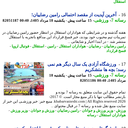
قلال
آخرین آپدیت از مقصد احتمالی رامین رضاییان!
نه 7
-
ورزشی
-
15 ساعت پیش - یکشنبه 18 مرداد 1405، 00:40
82051187
ه گذشته و در شرایطی که هواداران استقلال در انتظار حضور رامین رضاییان در
ینات تیم محبوب خود بودند، خبر فسخ قرارداد این مدافع باتجربه با استقلال
ر شد. - در ابتدا اخبار و شایعاتی ...
ین رضاییان
-
رضاییان
-
هواداران استقلال
-
رامین
-
استقلال
-
فوتبال اروپا
-
 قرارداد
ورزشگاه آزادی یک سال دیگر هم نمی
؛ بچه ها متشکریم
نه 7
-
ورزشی
-
15 ساعت پیش - یکشنبه 18
1، 00:40
82051186
تمام حقوق این سایت متعلق به رسانه 7 بوده و
بازنشر مطالب تنها با ذکر منبع مجاز است. © 2017-
2026 khabarvarzeshi.com | All Rights reserved. منبع خبر: خبر ورزشـی این خبر از
منبع نقل شده و رسانه 7 در قبال محتوای ...
زش
-
وزیر ورزش و جوانان
-
رامین رضاییان
-
ورزش و جوانان
-
وزیر ورزش
-
داران استقلال
-
رسانه