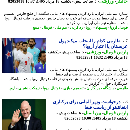
بتر
-
ورزشی
-
5 ساعت پیش - یکشنبه 18 مرداد 1405، 10:37
82053018
ره تیم ملی ایران، با رد کردن پیشنهاد های مالی هنگفت از خلیج فارس، تصمیم
ت برای حفظ هویت حرفه ای خود، به دنبال چالش جدیدی در قلب فوتبال اروپا
. - ستاره تیم ملی ایران، با رد کردن ...
ال اروپا
-
پیشنهاد
-
اروپا
-
رد کردن
-
تیم ملی
-
فوتبال
-
منبع
طارمی کدام را انتخاب میکند پول
ستان یا اعتبار اروپا؟
س فوتبال
-
ورزشی
-
5 ساعت پیش - یکشنبه
82052981
ره تیم ملی ایران، با رد کردن پیشنهاد های مالی
فت از خلیج فارس، تصمیم گرفت برای حفظ
ت حرفه ای خود، به دنبال چالش جدیدی در قلب فوتبال اروپا باشد. - باشگاه
نگاران جوان– گزارش ...
می
-
باشگاه خبرنگاران
-
تصمیم
-
بازی
-
فوتبال اروپا
-
نیمکت نشینی
-
اروپا
درخواست وزیر آلمانی برای برکناری
فانتینو از ریاست فیفا
س فوتبال
-
بین الملل
-
6 ساعت پیش -
رداد 1405، 10:00
82052698