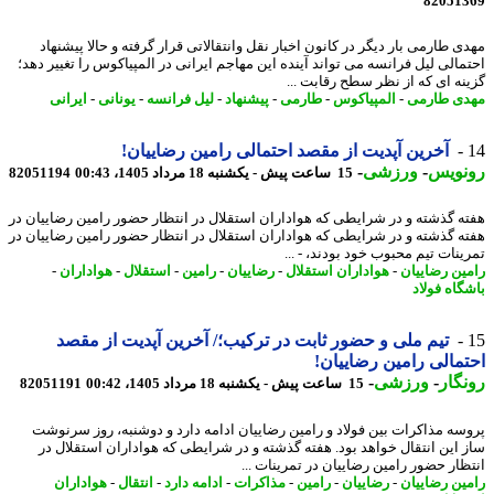
82051
ی طارمی بار دیگر در کانون اخبار نقل وانتقالاتی قرار گرفته و حالا پیشنهاد
مالی لیل فرانسه می تواند آینده این مهاجم ایرانی در المپیاکوس را تغییر دهد؛
نه ای که از نظر سطح رقابت ...
ی طارمی
-
المپیاکوس
-
طارمی
-
پیشنهاد
-
لیل فرانسه
-
یونانی
-
ایرانی
آخرین آپدیت از مقصد احتمالی رامین رضاییان!
نویس
-
ورزشی
-
15 ساعت پیش - یکشنبه 18 مرداد 1405، 00:43
82051194
ه گذشته و در شرایطی که هواداران استقلال در انتظار حضور رامین رضاییان در
ه گذشته و در شرایطی که هواداران استقلال در انتظار حضور رامین رضاییان در
ینات تیم محبوب خود بودند، - ...
ین رضاییان
-
هواداران استقلال
-
رضاییان
-
رامین
-
استقلال
-
هواداران
-
گاه فولاد
تیم ملی و حضور ثابت در ترکیب؛/ آخرین آپدیت از مقصد
مالی رامین رضاییان!
گار
-
ورزشی
-
15 ساعت پیش - یکشنبه 18 مرداد 1405، 00:42
82051191
سه مذاکرات بین فولاد و رامین رضاییان ادامه دارد و دوشنبه، روز سرنوشت
 این انتقال خواهد بود. هفته گذشته و در شرایطی که هواداران استقلال در
ظار حضور رامین رضاییان در تمرینات ...
ین رضاییان
-
رضاییان
-
رامین
-
مذاکرات
-
ادامه دارد
-
انتقال
-
هواداران