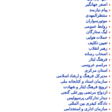
صغر جهانگیر
یام نیازمند
نتظرالمهدی
وتورسواران
وابط عمومی
یگ ستارگان
ملات هوایی
عیین تکلیف
هبر انقلاب
صحاب رسانه
رهنگ ایثار
راسم عروسی
ستان مرکزی
دیرکل فرهنگ و ارشاد اسلامی
ازمان اسناد و کتابخانه ملی
رویج فرهنگ ایثار و شهادت
زدواج مرتضی پورعلی گنجی
یدار تدارکاتی پرسپولیس
ادگاه کیفری بین المللی
ازمان اداری و استخدامی