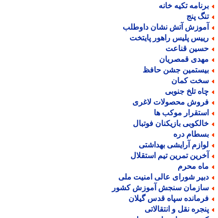
رنامه تکیه خانه
نگ پنج
موزش آتش نشان داوطلب
ییس پلیس راهور پایتخت
سین قناعت
هدی قمصریان
یستمین جشن حافظ
خت کمان
اه تلخ جنوبی
روش محصولات لاغری
ستقرار موکب ها
الکوبی بازیکنان فوتبال
سطام دره
وازم آرایشی بهداشتی
خرین تمرین تیم استقلال
اه محرم
بیر شورای عالی امنیت ملی
ازمان سنجش آموزش کشور
رمانده سپاه قدس گیلان
نجره نقل و انتقالاتی