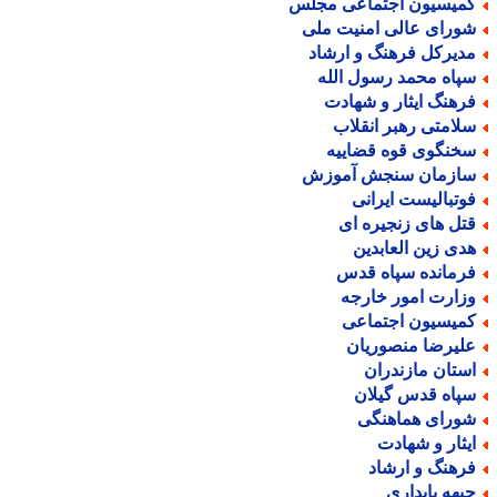
میسیون اجتماعی مجلس
ورای عالی امنیت ملی
دیرکل فرهنگ و ارشاد
پاه محمد رسول الله
رهنگ ایثار و شهادت
لامتی رهبر انقلاب
خنگوی قوه قضاییه
ازمان سنجش آموزش
وتبالیست ایرانی
تل های زنجیره ای
دی زین العابدین
رمانده سپاه قدس
زارت امور خارجه
میسیون اجتماعی
لیرضا منصوریان
ستان مازندران
پاه قدس گیلان
ورای هماهنگی
یثار و شهادت
رهنگ و ارشاد
بهه پایداری