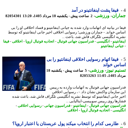
فیفا پشت اینفانتینو در آمد
اران
-
ورزشی
-
2 ساعت پیش - یکشنبه 18 مرداد 1405، 13:20
82054301
 در بیانیه ای اتهامات وارد شده به جیانی اینفانتینو و فساد اخلاقی او را بی
س خواند. - جماران ورزشی؛ رسوایی اخلاقی اخیر جانی اینفانتینو که توسط
یه انگلیسی تلگراف فاش شد، باعث ...
انتینو
-
انگلیسی
-
فدراسیون جهانی فوتبال
-
اتحادیه فوتبال اروپا
-
اخلاقی
-
فیفا
انی اینفانتینو
فیفا اتهام رسوایی اخلاقی اینفانتیو را بی
اس خواند
یم نیوز
-
ورزشی
-
5 ساعت پیش - یکشنبه 18
1، 11:05
82053263
اسیون جهانی فوتبال به اتهامات وارده به رییس
 سازمان واکنش نشان داد. - ، رسوایی اخلاقی
ر جانی اینفانتینو که توسط نشریه انگلیسی تلگراف فاش شد، باعث شده
رها روی رییس سوییسی-ایتالیایی ...
اسیون جهانی فوتبال
-
اینفانتینو
-
فدراسیون جهانی
-
رسوایی اخلاقی
-
لیسی
-
اتحادیه فوتبال اروپا
-
اخلاقی
طارمی کدام را انتخاب میکند پول عربستان یا اعتبار اروپا؟