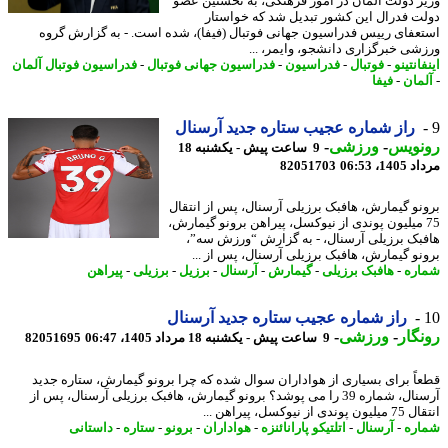
ر دولت آلمان در امور فرهنگی، به نخستین عضو
ت فدرال این کشور تبدیل شد که خواستار
عفای رییس فدراسیون جهانی فوتبال (فیفا)، شده است. - به گزارش گروه
شی خبرگزاری دانشجو، وایمر، ...
انتینو
-
فوتبال
-
فدراسیون
-
فدراسیون جهانی فوتبال
-
فدراسیون فوتبال آلمان
مان
-
فیفا
راز شماره عجیب ستاره جدید آرسنال
نویس
-
ورزشی
-
9 ساعت پیش - یکشنبه 18
1، 06:53
82051703
نو گیمارش، هافبک برزیلی آرسنال، پس از انتقال
7 میلیون پوندی از نیوکسل، پیراهن برونو گیمارش،
بک برزیلی آرسنال، - به گزارش “ورزش سه”،
نو گیمارش، هافبک برزیلی آرسنال، پس از ...
ره
-
هافبک برزیلی
-
گیمارش
-
آرسنال
-
برزیل
-
برزیلی
-
پیراهن
راز شماره عجیب ستاره جدید آرسنال
گار
-
ورزشی
-
9 ساعت پیش - یکشنبه 18 مرداد 1405، 06:47
82051695
اً برای بسیاری از هواداران سوال شده که چرا برونو گیمارش، ستاره جدید
آرسنال، شماره 39 را می پوشد؟ برونو گیمارش، هافبک برزیلی آرسنال، پس از
ی از نیوکسل، پیراهن ...
ره
-
آرسنال
-
اتلتیکو پارانائنزه
-
هواداران
-
برونو
-
ستاره
-
داستانی