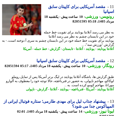
مقصد آمریکایی برای کاپیتان سابق
انیا
نویس
-
ورزشی
-
10 ساعت پیش - یکشنبه 18
1، 05:18
82051595
نظر می رسد آتلانتا یونایتد برای تقویت خط حمله
 در این تابستان چشم به نظر می رسد آتلانتا
ایتد برای تقویت خط حمله خود در این تابستان چشم به سری آ دوخته است، - به
رش “ورزش سه”، ...
نتا یونایتد
-
یونایتد
-
آتلانتا
-
تابستان
-
گزارش
-
خط حمله
-
آمریکا
مقصد آمریکایی برای کاپیتان سابق اسپانیا
گار
-
ورزشی
-
10 ساعت پیش - یکشنبه 18 مرداد 1405، 05:17
82051594
 گزارش ها، باشگاه آتلانتا یونایتد در لیگ برتر آمریکا پس از تمایل روملو
اکو، مهاجم ناپولی، به حضور در فنرباغچه، حالا توجه خود را معطوف به آلوارو
اتا، مهاجم کومو کرده است. به ...
نتا یونایتد
-
آمریکا
-
فنرباغچه
-
یونایتد
-
آتلانتا
-
گزارش
-
ناپولی
پیشنهاد جذاب لیل برای مهدی طارمی؛ ستاره فوتبال ایرانی از
پیاکوس جدا می شود؟
نا نیوز
-
ورزشی
-
14 ساعت پیش - یکشنبه 18 مرداد 1405، 02:01