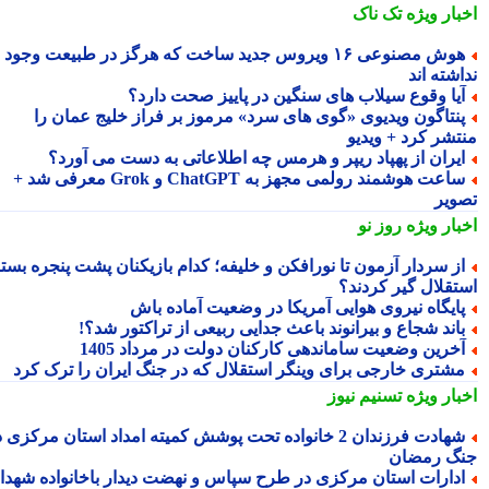
بار ویژه
تک ناک
هوش مصنوعی ۱۶ ویروس جدید ساخت که هرگز در طبیعت وجود
شته اند
یا وقوع سیلاب های سنگین در پاییز صحت دارد؟
نتاگون ویدیوی «گوی های سرد» مرموز بر فراز خلیج عمان را
تشر کرد + ویدیو
یران از پهپاد ریپر و هرمس چه اطلاعاتی به دست می آورد؟
ساعت هوشمند رولمی مجهز به ChatGPT و Grok معرفی شد +
ویر
بار ویژه
روز نو
ز سردار آزمون تا نورافکن و خلیفه؛ کدام بازیکنان پشت پنجره بسته
تقلال گیر کردند؟
ایگاه نیروی هوایی آمریکا در وضعیت آماده باش
اند شجاع و بیرانوند باعث جدایی ربیعی از تراکتور شد؟!
خرین وضعیت ساماندهی کارکنان دولت در مرداد 1405
شتری خارجی برای وینگر استقلال که در جنگ ایران را ترک کرد
بار ویژه
تسنیم نیوز
شهادت فرزندان 2 خانواده تحت پوشش کمیته امداد استان مرکزی در
گ رمضان
دارات استان مرکزی در طرح سپاس و نهضت دیدار باخانواده شهدا