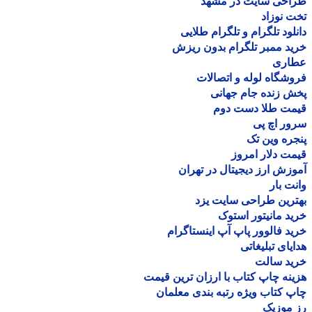
احی سایت در مشهد
 نوزاد
لود تلگرام و تلگرام طلایی
د ممبر تلگرام بدون ریزش
اری
شگاه لوله و اتصالات
 زنده جام جهانی
مت طلا دست دوم
ر اچ پی
ره وین تک
ت دلار امروز
زش ارز دیجیتال در تهران
ت بار
رین طراحی سایت یزد
د مانیتور استوک
د فالوور پاپ آپ اینستاگرام
یای تبلیغاتی
ید سالت
نه چاپ کتاب با ارزان ترین قیمت
 کتاب ویژه رتبه بندی معلمان
موزیک