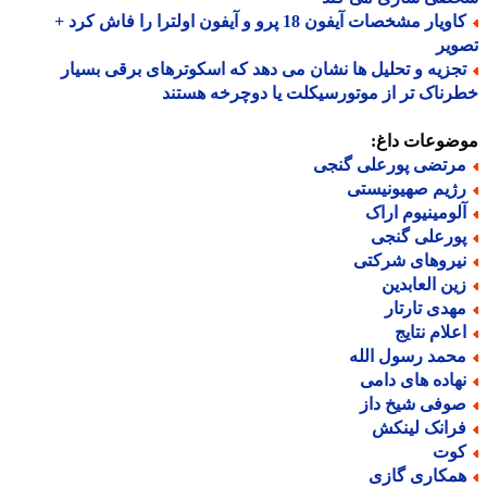
کاویار مشخصات آیفون 18 پرو و آیفون اولترا را فاش کرد +
یر
جزیه و تحلیل ها نشان می دهد که اسکوترهای برقی بسیار
ناک تر از موتورسیکلت یا دوچرخه هستند
ضوعات داغ:
رتضی پورعلی گنجی
ژیم صهیونیستی
لومینیوم اراک
ورعلی گنجی
یروهای شرکتی
ین العابدین
هدی تارتار
علام نتایج
حمد رسول الله
هاده های دامی
وفی شیخ داز
رانک لینکش
وت
مکاری گازی