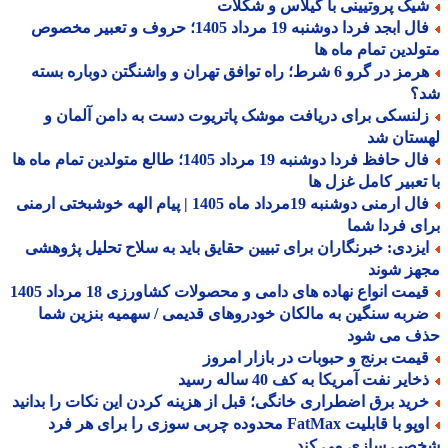
یک پروتیینی با گیلاس و شکلات
فال ابجد فردا دوشنبه 19 مرداد 1405؛ حروف و تعبیر مخصوص
لدین تمام ماه ها
هرمز در گرو 6 شرط؛ راه توافق تهران و واشنگتن دوباره بسته
؟
لنسکی برای دریافت موشک پاتریوت دست به دامن آلمان و
ستان شد
فال حافظ فردا دوشنبه 19 مرداد 1405؛ طالع متولدین تمام ماه ها
تعبیر کامل غزل ها
فال ارمنی دوشنبه 19مرداد ماه 1405 | پیام الهه خوشبختی ارمنی
ی فردا شما
یزدی: خبرنگاران برای تبیین حقایق باید به سلاح تحلیل پژوهشی
هز شوند
یمت انواع نهاده های دامی و محصولات کشاورزی 18 مرداد 1405
ربه سنگین به مالکان خودروهای قدیمی / سهمیه بنزین شما
ف می شود
یمت برنج و حبوبات در بازار امروز
ایر نفت آمریکا به کف 40 ساله رسید
رید برق اضطراری خانگی؛ قبل از هزینه کردن این نکات را بدانید
اوپو با قابلیت FatMax محدوده چربی سوزی را برای هر فرد
صی سازی می کند