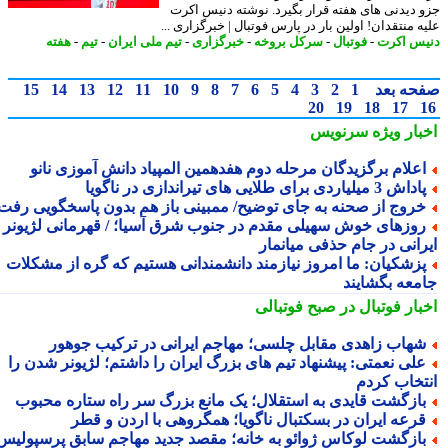
 دیدنی های هفته قرار بگیرد. نوشته دنیس اکرت
 منتقدان! اولین بار در پارس فوتبال | خبرگزاری ...
س اکرت
-
فوتبال
-
سرکل بروخه
-
خبرگزاری
-
تیم ملی ایران
-
تیم
-
هفته
حه بعد
1
2
3
4
5
6
7
8
9
10
11
12
13
14
15
20
19
18
17
بار ویژه
سرنویس
علام برگزیدگان مرحله دوم هفدهمین المپیاد دانش آموزی نانو
اش 3 میلیاردی برای طلایی های تیراندازی در ناگویا
روج از صحنه به جای توضیح/ ممبینی باز هم بدون پاسخگویی رفت
وزهای خوش سهیلی مقدم در جنوب شرق آسیا؛ / قهرمانی لژیونر
رانی در جام حذفی میانمار
زشکیان: ما امروز نیازمند دانشمندانی هستیم که گره از مشکلات
معه بگشایند
بار فوتبال در صبح فوتبالی
هاب زاهدی مقابل چلسی؛ مهاجم ایرانی در ترکیب جوهور
لی نعمتی: پیشنهاد تیم های بزرگ ایران را داشتم؛ لژیونر شدن را
تخاب کردم
ازگشت قایدی به استقلال؛ یک مانع بزرگ سر راه ستاره محبوب
رعه ایران در بسکتبال ناگویا؛ همگروهی با اردن و قطر
ازگشت لوکاس ژوائو به خانه؛ مقصد جدید مهاجم سابق پرسپولیس