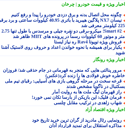
بار ویژه
و قیمت خودرو | چرخان
گونه محل اتصال بدنه و برق دزدی خودرو را پیدا و رفع کنیم
نیسان NX7 پلاگین هیبرید با باتری 40.95 کیلووات ساعتی و برد برقی
 معرفی شد
Smart #2؛ میکرو-برقی دو نفره جیلی و مرسدس با طول تنها 2.75
ور 60 کیلووات رسماً در پرونده های MIIT ظاهر شد
روش ویژه تویوتا Rav4 ره نیاز ایستا
کبار برای همیشه با نحوه خواندن اعداد و حروف روی لاستیک آشنا
ید
بار ویژه
رونگار
رور پنالتی هایی که منجر به قهرمانی در جام حذفی شد/ فروزان
طره خوش فولادی ها را زنده کرد(عکس)
رعه سخت در مرحله گروهی بازی های آسیایی: رقبای تیم ملی
کتبال در ناگویا مشخص شدند
از قهرمان لیگ ملت ها به روایت آمار
رمان فلیک: این بازیکن از بارسا تکان نمی خورد!
هاب زاهدی در ترکیب مقابل چلسی
بار ویژه
اقتصاد آزاد
ونمایی رئال مادرید از گران ترین خرید تاریخ خود
ذاکره استقلال برای تمدید قرارداد آدان