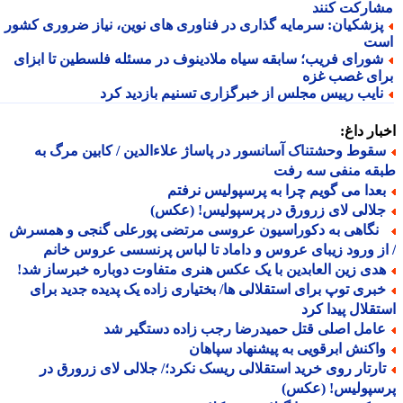
ارکت کنند
زشکیان: سرمایه گذاری در فناوری های نوین، نیاز ضروری کشور
ت
ورای فریب؛ سابقه سیاه ملادینوف در مسئله فلسطین تا ابزای
ای غصب غزه
ایب رییس مجلس از خبرگزاری تسنیم بازدید کرد
ار داغ:
قوط وحشتناک آسانسور در پاساژ علاءالدین / کابین مرگ به
قه منفی سه رفت
عدا می گویم چرا به پرسپولیس نرفتم
لالی لای زرورق در پرسپولیس! (عکس)
گاهی به دکوراسیون عروسی مرتضی پورعلی گنجی و همسرش
ز ورود زیبای عروس و داماد تا لباس پرنسسی عروس خانم
دی زین العابدین با یک عکس هنری متفاوت دوباره خبرساز شد!
بری توپ برای استقلالی ها/ بختیاری زاده یک پدیده جدید برای
قلال پیدا کرد
امل اصلی قتل حمیدرضا رجب زاده دستگیر شد
اکنش ابرقویی به پیشنهاد سپاهان
ارتار روی خرید استقلالی ریسک نکرد؛/ جلالی لای زرورق در
سپولیس! (عکس)