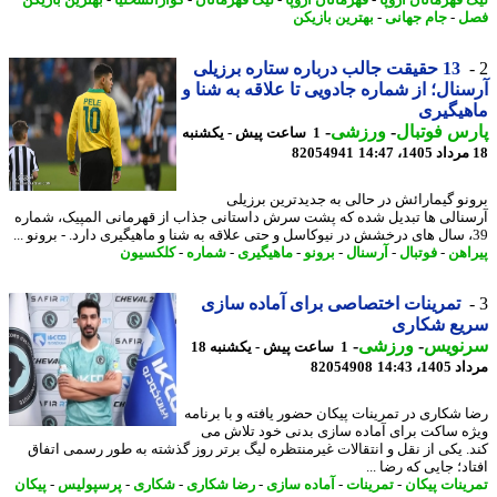
ل
-
جام جهانی
-
بهترین بازیکن
13 حقیقت جالب درباره ستاره برزیلی
نال؛ از شماره جادویی تا علاقه به شنا و
یگیری
س فوتبال
-
ورزشی
-
1 ساعت پیش - یکشنبه
82054941
نو گیمارائش در حالی به جدیدترین برزیلی
نالی ها تبدیل شده که پشت سرش داستانی جذاب از قهرمانی المپیک، شماره
اهن
-
فوتبال
-
آرسنال
-
برونو
-
ماهیگیری
-
شماره
-
کلکسیون
تمرینات اختصاصی برای آماده سازی
یع شکاری
نویس
-
ورزشی
-
1 ساعت پیش - یکشنبه 18
1، 14:43
82054908
 شکاری در تمرینات پیکان حضور یافته و با برنامه
ه ساکت برای آماده سازی بدنی خود تلاش می
. یکی از نقل و انتقالات غیرمنتظره لیگ برتر روز گذشته به طور رسمی اتفاق
د؛ جایی که رضا ...
ینات پیکان
-
تمرینات
-
آماده سازی
-
رضا شکاری
-
شکاری
-
پرسپولیس
-
پیکان