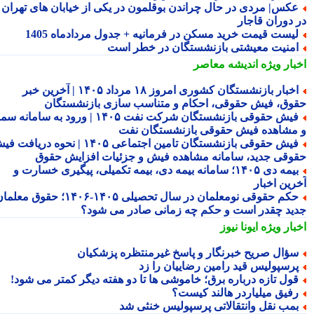
کس| مردی در حال چراندن بوقلمون در یکی از خیابان های تهران
 دوران قاجار
یست قیمت خرید مسکن در فرمانیه + جدول مردادماه 1405
منیت معیشتی بازنشستگان در خطر است
بار ویژه
اندیشه معاصر
اخبار بازنشستگان کشوری امروز ۱۸ مرداد ۱۴۰۵ | آخرین خبر
وق، فیش حقوقی، احکام و متناسب سازی بازنشستگان
فیش حقوقی بازنشستگان شرکت نفت ۱۴۰۵ | ورود به سامانه سما
مشاهده فیش حقوقی بازنشستگان نفت
فیش حقوقی بازنشستگان تامین اجتماعی ۱۴۰۵ | نحوه دریافت فیش
وقی جدید، سامانه مشاهده فیش و جزئیات افزایش حقوق
بیمه دی ۱۴۰۵؛ سامانه بیمه دی، بیمه تکمیلی، پیگیری خسارت و
رین اخبار
حکم حقوقی نومعلمان در سال تحصیلی ۱۴۰۵-۱۴۰۶؛ حقوق معلمان
ید چقدر است و حکم چه زمانی صادر می شود؟
بار ویژه
ایونا نیوز
ؤال صریح خبرنگار و پاسخ غیرمنتظره پزشکیان
رسپولیس قید رامین رضاییان را زد
ول تازه درباره برق؛ خاموشی ها تا دو هفته دیگر کمتر می شود!
فیق میلیاردر هالند کیست؟
مب نقل وانتقالاتی پرسپولیس خنثی شد