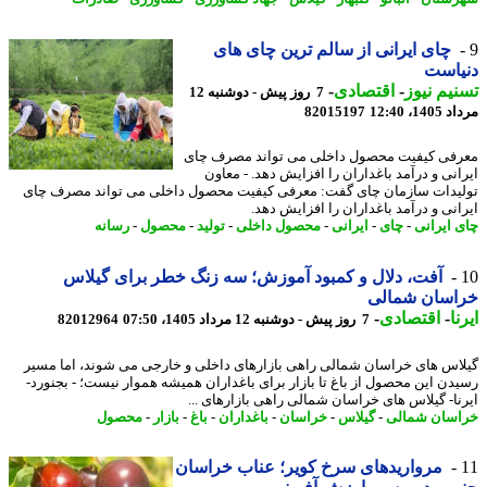
چای ایرانی از سالم ترین چای های
یاست
یم نیوز
-
اقتصادی
-
7 روز پیش - دوشنبه 12
1، 12:40
82015197
فی کیفیت محصول داخلی می تواند مصرف چای
انی و درآمد باغداران را افزایش دهد. - معاون
یدات سازمان چای گفت: معرفی کیفیت محصول داخلی می تواند مصرف چای
انی و درآمد باغداران را افزایش دهد.
 ایرانی
-
چای
-
ایرانی
-
محصول داخلی
-
تولید
-
محصول
-
رسانه
آفت، دلال و کمبود آموزش؛ سه زنگ خطر برای گیلاس
اسان شمالی
ا
-
اقتصادی
-
7 روز پیش - دوشنبه 12 مرداد 1405، 07:50
82012964
اس های خراسان شمالی راهی بازارهای داخلی و خارجی می شوند، اما مسیر
دن این محصول از باغ تا بازار برای باغداران همیشه هموار نیست؛ - بجنورد-
نا- گیلاس های خراسان شمالی راهی بازارهای ...
سان شمالی
-
گیلاس
-
خراسان
-
باغداران
-
باغ
-
بازار
-
محصول
مرواریدهای سرخ کویر؛ عناب خراسان