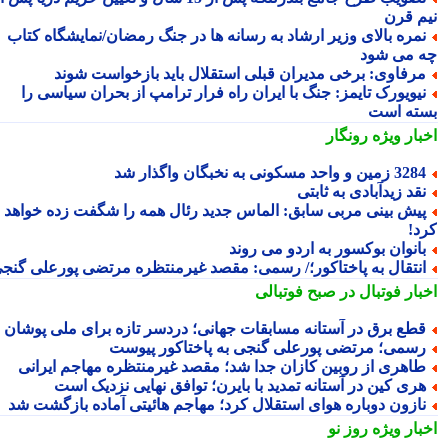
م قرن
مره بالای وزیر ارشاد به رسانه ها در جنگ رمضان/نمایشگاه کتاب
 می شود
رفاوی: برخی مدیران قبلی استقلال باید بازخواست شوند
یویورک تایمز: جنگ با ایران راه فرار ترامپ از بحران سیاسی را
ته است
بار ویژه
رونگار
3 زمین و واحد مسکونی به نخبگان واگذار شد
قد زیدآبادی به ثابتی
یش بینی مربی سابق: الماس جدید رئال همه را شگفت زده خواهد
د!
انوان بوکسور به اردو می روند
نتقال به پاختاکور؛/ رسمی: مقصد غیرمنتظره مرتضی پورعلی گنجی
بار فوتبال در صبح فوتبالی
طع برق در آستانه مسابقات جهانی؛ دردسر تازه برای ملی پوشان
سمی؛ مرتضی پورعلی گنجی به پاختاکور پیوست
اهری از روبین کازان جدا شد؛ مقصد غیرمنتظره مهاجم ایرانی
ری کین در آستانه تمدید با بایرن؛ توافق نهایی نزدیک است
ازون دوباره هوای استقلال کرد؛ مهاجم هائیتی آماده بازگشت شد
بار ویژه
روز نو