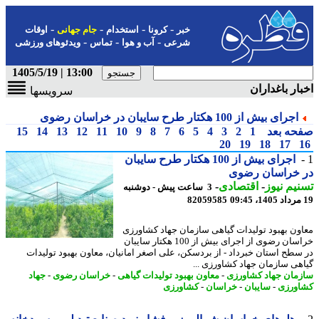
-
-
-
-
خبر
کرونا
استخدام
جام جهانی
اوقات
-
-
-
شرعی
آب و هوا
تماس
ویدئوهای ورزشی
13:00 | 1405/5/19
ار باغداران
سرویسها
اجرای بیش از 100 هکتار طرح سایبان در خراسان رضوی
حه بعد
1
2
3
4
5
6
7
8
9
10
11
12
13
14
15
20
19
18
17
اجرای بیش از 100 هکتار طرح سایبان
 خراسان رضوی
یم نیوز
-
اقتصادی
-
3 ساعت پیش - دوشنبه
82059585
ون بهبود تولیدات گیاهی سازمان جهاد کشاورزی
خراسان رضوی از اجرای بیش از 100 هکتار سایبان
سطح استان خبرداد - از بردسکن، علی اصغر امانیان، معاون بهبود تولیدات
هی سازمان جهاد کشاورزی ...
مان جهاد کشاورزی
-
معاون بهبود تولیدات گیاهی
-
خراسان رضوی
-
جهاد
ورزی
-
سایبان
-
خراسان
-
کشاورزی