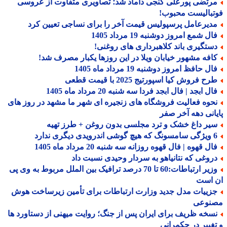
رتضی پورعلی گنجی داماد شد؛ تصاویری متفاوت از عروسی
بالیست محبوب!
دیرعامل پرسپولیس قیمت آخر را برای نساجی تعیین کرد
ل شمع امروز دوشنبه 19 مرداد 1405
ستگیری باند کلاهبرداری های روغنی!
افه مشهور خیابان ویلا در این روزها یکبار مصرف شد!
ل حافظ امروز دوشنبه 19 مرداد ماه 1405
ح فروش کیا اسپورتیج 2025 با قیمت قطعی
ل ابجد | فال ابجد فردا سه شنبه 20 مرداد ماه 1405
حوه فعالیت فروشگاه های زنجیره ای شهر ما مشهد در روز های
انی دهه آخر صفر
یر داغ خشک و ترد مجلسی بدون روغن + طرز تهیه
درویدی دیگری ندارد
ل قهوه | فال قهوه روزانه سه شنبه 20 مرداد ماه 1405
روغی که نتانیاهو به سردار وحیدی نسبت داد
وزیر ارتباطات:60 تا 70 درصد ترافیک بین الملل مربوط به وی پی
 است
زییات مدل جدید وزارت ارتباطات برای تأمین زیرساخت هوش
نوعی
سخه ظریف برای ایران پس از جنگ؛ روایت میهنی از دستاورد ها
غییر در حکمرانی