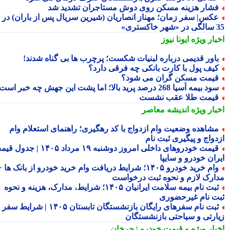
شار هزینه مسکن روی دوش مستاجران تشدید شد
کس| سفر زمان؛ مهناز انصاریان (شیرین سریال پس از باران) در
تری»
بار ویژه
ایونا نیوز
اور قدیمی درباره لبنیات شکست؛ پرچرب ها بی گناه شدند!
یف پول با کارت بانکی چه فرقی دارد؟
یمت مسکن گران می شود؟
د بیمه آسیا 268 درصد پرید بالا؛ اما پشت این جهش چه خبر است؟
یمت طلا عقب نشست
بار ویژه
اندیشه معاصر
شاهده وضعیت وام ازدواج با کد رهگیری؛ راهنمای استعلام وام
دواج و پیگیری ثبت نام
قیمت خودروهای داخلی امروز دوشنبه ۱۹ مرداد ۱۴۰۵ | جدول قیمت
ران خودرو و سایپا
وام خرید خودرو ۱۴۰۵؛ شرایط دریافت وام خرید خودرو از بانک ها +
ارک لازم و نحوه ثبت درخواست
ثبت نام بیمه سلامت ایرانیان ۱۴۰۵؛ شرایط، مدارک، هزینه و نحوه
ت نام غیرحضوری
ثبت نام سفرهای رایگان بازنشستگان تابستان ۱۴۰۵ | شرایط سفر
ارتی و سیاحتی بازنشستگان
بار ویژه
و قیمت خودرو | چرخان