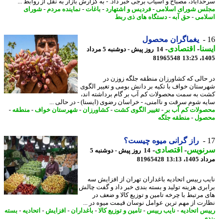
دآباد، مصباح و آسیاب برجی خبر داد. - به گزارش بازار به نقل از روابط ...
س شورای اسلامی
-
فردیس و اشتهارد
-
باغات
-
نماینده مردم
-
شورای
امی
-
حق آبه
-
دستگاه های ذی ربط
یغماگران محصول
نا
-
اقتصادی
-
14 روز پیش - دوشنبه 5 مرداد
81965548
1405
حالی که کشاورزان منطقه جلگه زوزن در
ستان خواف با تکیه بر دانش بومی و تغییر الگوی
 به سمت محصولات کم آب بر گام برداشته اند،
ه شوم سرقت و ناامنی، - خراسان رضوی (ایسنا) - در حالی ...
ولات کم آب بر
-
تغییر الگوی کشت
-
کشاورزان
-
شهرستان خواف
-
منطقه
-
صول
-
منطقه جلگه
راز گرانی میوه چیست؟
نویس
-
اقتصادی
-
14 روز پیش - دوشنبه 5
1، 13:13
81965428
ب رییس اتحادیه باغداران تهران از افزایش سه
بری هزینه تولید و بسته بندی خبر داد و گفت چالش
 مرتبط با چرخه تامین و توزیع کالا و ضعف در
رت از مهم ترین عوامل نوسان قیمت میوه در ...
س اتحادیه
-
نایب رییس
-
تامین و توزیع کالا
-
باغداران
-
افزایش
-
اتحادیه
-
بسته
ی