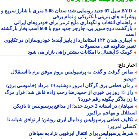
BYD سیل 07 جدید رونمایی شد: سدان 5.08 متری با شارژ سریع و
شرانه های بنزینی-الکتریکی و تمام برقی
اهنمای انتخاب و نگهداری مایع ترمز برای خودروهای ایرانی
بازگشت دوج سوپر بی: چارجر جدید دوج با 600 اسب بخار بازگشته
ت
اجباری شدن ۱۲۲ استاندارد از پاییز آینده؛ خودروسازان در تکاپوی
ییر شالوده فنی محصولات
یک S آپشنال با امکانات بیشتر راهی بازار می شود
ار داغ:
ماس گرفت و گفت به پرسپولیس بروم موفق ترم تا استقلال
دیو
ان قطعی برق گرگان امروز دوشنبه 19 مرداد (خاموشی برق)
راز 15 روز بی خبری از حمیدرضا رجب زاده فاش شد؛ قرار مرگ
زن بلاگر چگونه رقم خورد؟
سپاهان در آستانه 2 خرید جدید؛ از مدافع پرسپولیس تا بازیکن
قلال و مهاجم تراکتور
کلیف قطعی پرسپولیس و دانیال ایری روشن؛ از توافق شبانه تا
لی امروز!
رط پرسپولیس برای انتقال ابرقویی نژاد به سپاهان