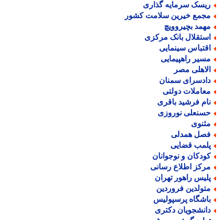
یسک سرمایه گذاری
جمع خیرین سلامت کشور
همد بچیروویچ
ستقلال بانک مرکزی
قتباس سینمایی
سیر راهپیمایی
لاهلی مصر
ادسرای سمنان
عاملات دولتی
ام فرشید باقری
سنعلی نوروزی
ثنوی
صل همدلی
لمب قضایی
ودکان و نوجوانان
رکز اطلاع رسانی
لیس راهور تهران
تولدین فروردین
اشگاه پرسپولیس
انشجویان دکتری