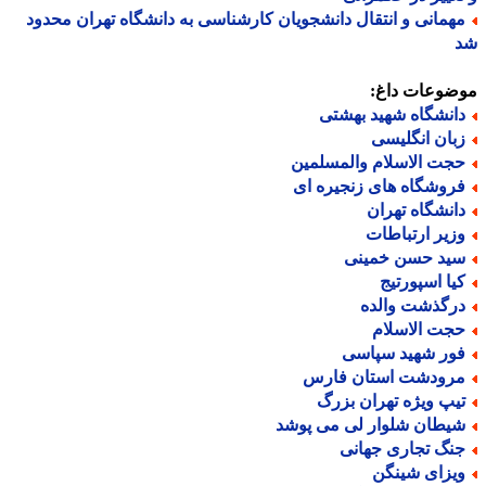
همانی و انتقال دانشجویان کارشناسی به دانشگاه تهران محدود
ضوعات داغ:
انشگاه شهید بهشتی
بان انگلیسی
جت الاسلام والمسلمین
روشگاه های زنجیره ای
انشگاه تهران
زیر ارتباطات
ید حسن خمینی
یا اسپورتیج
رگذشت والده
جت الاسلام
ور شهید سپاسی
رودشت استان فارس
یپ ویژه تهران بزرگ
یطان شلوار لی می پوشد
نگ تجاری جهانی
یزای شینگن