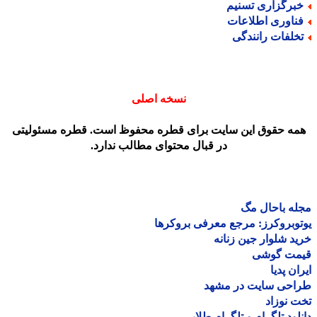
برگزاری تسنیم
ناوری اطلاعات
خلفات رانندگی
نسخه اصلی
مه حقوق این سایت برای قطره محفوظ است. قطره مسئولیتی
در قبال محتوای مطالب ندارد.
ه باحال مگ
وبروکرز: مرجع معرفی بروکرها
د شلوار جین زنانه
مت گوشی
ان پدیا
احی سایت در مشهد
 نوزاد
لود تلگرام و تلگرام طلایی