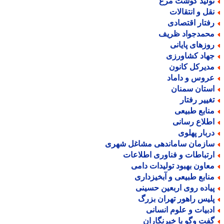
ولید گوشت مرغ
قل و انتقالات
فتار اقتصادی
حمدجواد ظریف
وزهای پایانی
هاد کشاورزی
دیرکل کانون
روس و داماد
ستان سمنان
غییر رفتار
نابع طبیعی
طلاع رسانی
ربار پهلوی
ازمان ساماندهی مشاغل شهری
رتباطات و فناوری اطلاعات
عاون بهبود تولیدات دامی
نابع طبیعی و آبخیزداری
یاده روی اربعین حسینی
لیس راهور تهران بزرگ
دبیات و علوم انسانی
فت وگو با خبرنگاران