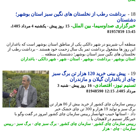
برداشت رطب از نخلستان های نگین سبز استان بوشهر؛
تستان
رگزاری صداوسیما
-
بین الملل
-
15 روز پیش - یکشنبه 4 مرداد 1405،
81957859
13
قه آب شیرینو در شهر دالکی یکی از مناطق استان بوشهر است که باغداران
 روز ها مشغول برداشت ثمر یک سال زحمت خود هستند. - برداشت رطب از
ستان های نگین سبز استان بوشهر؛ دشتستان منطقه ...
ان بوشهر
-
برداشت
-
بوشهر
-
استان
-
شهر
-
شهر دالکی
-
باغداران
پیش بینی خرید 120 هزار تن برگ سبز
 از باغداران گیلان و مازندران
یم نیوز
-
اقتصادی
-
16 روز پیش - شنبه 3
1، 12:15
81948590
رییس سازمان چای کشور از خرید بیش از 86 هزار تن
برگ سبز و تولید 19 هزار و 300 تن چای خشک خبر
. - استانها حبیب جهانساز رییس سازمان چای کشور امروز در گفت وگو با
گار تسنیم در لاهیجان با ...
س سازمان چای کشور
-
سازمان چای کشور
-
برگ سبز چای
-
برگ سبز
-
رییس
مان
-
چای
-
هزار