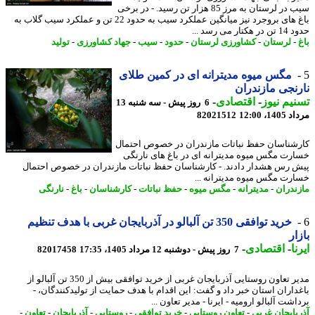
سیب در لرستان به مرز 85 هزار تن رسید. - در برخی
باغ های بروجرد نیز میانگین عملکرد سیب به حدود 22 تن و عملکرد سیب گلاب به
تار می رسد ...
-
لرستان
-
کشاورزی لرستان
-
حدود
-
سیب
-
جهاد کشاورزی
-
تولید
مگس میوه مدیترانه ای در کمین طلای
نجی مازندران
یم نیوز
-
اقتصادی
-
6 روز پیش - سه شنبه 13
1، 12:00
82021512
شناسان حفظ نباتات مازندران در خصوص احتمال
رت مگس میوه مدیترانه ای در باغ های نارنگی
 رس هشدار دادند. - کارشناسان حفظ نباتات مازندران در خصوص احتمال
رت مگس میوه مدیترانه ...
ندران
-
مدیترانه
-
مگس میوه
-
حفظ نباتات
-
کارشناسان
-
باغ
-
نارنگی
خرید توافقی 350 تن آلبالو در آذربایجان غربی با هدف تنظیم
ار
ا
-
اقتصادی
-
7 روز پیش - دوشنبه 12 مرداد 1405، 17:35
82017458
مدیر تعاون روستایی آذربایجان غربی از خرید توافقی بیش از 350 تن آلبالو از
داران استان خبر داد و گفت: این اقدام با هدف حمایت از تولیدکنندگان، -
شت آلبالو ارومیه - ایرنا - مدیر تعاون ...
بایجان غربی
-
تعاون روستایی
-
خرید توافقی
-
روستایی
-
آذربایجان
-
تعاون
-