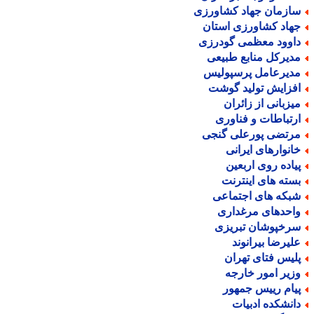
ازمان جهاد کشاورزی
هاد کشاورزی استان
اوود معظمی گودرزی
دیرکل منابع طبیعی
دیرعامل پرسپولیس
فزایش تولید گوشت
یزبانی از زائران
رتباطات و فناوری
رتضی پورعلی گنجی
انوارهای ایرانی
یاده روی اربعین
سته های اینترنت
بکه های اجتماعی
احدهای مرغداری
رخپوشان تبریزی
لیرضا بیرانوند
لیس فتای تهران
زیر امور خارجه
یام رییس جمهور
انشکده ادبیات