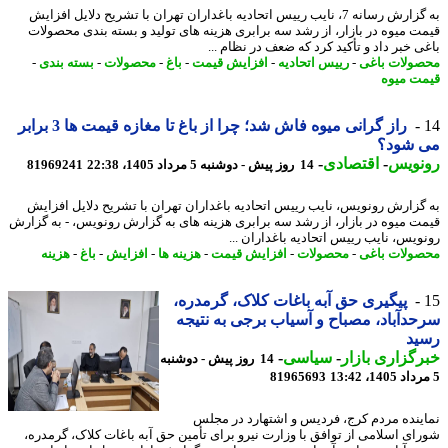
به گزارش رسانه 7، نایب رییس اتحادیه باغداران تهران با تشریح دلایل افزایش
ت میوه در بازار، از رشد سه برابری هزینه های تولید و بسته بندی محصولات
ی خبر داد و تأکید کرد که ضعف در نظام ...
ولات باغی
-
رییس اتحادیه
-
افزایش قیمت
-
باغ
-
محصولات
-
بسته بندی
-
ت میوه
راز گرانی میوه فاش شد؛ چرا از باغ تا مغازه قیمت ها 3 برابر
 شود؟
نویس
-
اقتصادی
-
14 روز پیش - دوشنبه 5 مرداد 1405، 22:38
81969241
گزارش رونویس، نایب رییس اتحادیه باغداران تهران با تشریح دلایل افزایش
ت میوه در بازار، از رشد سه برابری هزینه های به گزارش رونویس، - به گزارش
ویس، نایب رییس اتحادیه باغداران ...
ولات باغی
-
محصولات
-
افزایش قیمت
-
هزینه ها
-
افزایش
-
باغ
-
هزینه
پیگیری حق آبه باغات کلاک، گرمدره،
دآباد، مصباح و آسیاب برجی به نتیجه
ید
گزاری بازار
-
سیاسی
-
14 روز پیش - دوشنبه
81965693
ینده مردم کرج، فردیس و اشتهارد در مجلس
ای اسلامی از توافق با وزارت نیرو برای تأمین حق آبه باغات کلاک، گرمدره،