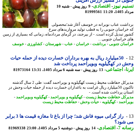
بی در مسیر ارزش آفرینی
یم نیوز
-
اقتصادی
-
9 روز پیش - شنبه 10
1، 11:20
81999561
اشت عناب نوبرانه در خوسف آغاز شد؛محصولی
خراسان جنوبی را به قطب تولید مرواریدهای سرخ
ر تبدیل کرده است. - از بیرجند، در گرمای مردادماه، زمانی که بسیاری از زمین
 خراسان جنوبی ...
سان جنوبی
-
برداشت
-
خراسان
-
عناب
-
شهرستان
-
کشاورزی
-
خوسف
50میلیارد ریال به بهره برداران خسارت دیده از حمله حیات
 در کهگیلویه وبویراحمد پرداخت شد
ا
-
اجتماعی
-
13 روز پیش - سه شنبه 6 مرداد 1405، 13:31
81973164
مدیرکل حفاظت محیط زیست کهگیلویه و بویراحمد گفت: طی 2 سال گذشته
تاکنون 50میلیارد ریال غرامت به باغداران خسارت دیده از حمله حیات وحش در
ان پرداخت شده است. -
رکل حفاظت محیط زیست
-
کهگیلویه و بویراحمد
-
کهگیلویه وبویراحمد
-
راحمد
-
کهگیلویه
-
حیات وحش
-
حفاظت محیط زیست
راز گرانی میوه فاش شد؛ چرا از باغ تا مغازه قیمت ها 3 برابر
 شود؟
نه 7
-
اقتصادی
-
14 روز پیش - دوشنبه 5 مرداد 1405، 23:00
81969338