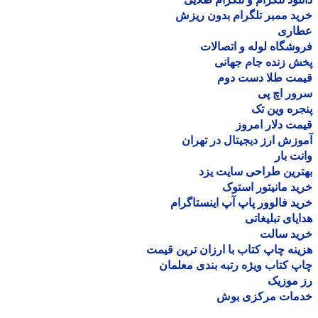
د ممبر تلگرام بدون ریزش
اری
شگاه لوله و اتصالات
 زنده جام جهانی
مت طلا دست دوم
ر اچ پی
ره وین تک
ت دلار امروز
زش ارز دیجیتال در تهران
ت بار
رین طراحی سایت یزد
د مانیتور استوک
د فالوور پاپ آپ اینستاگرام
یای تبلیغاتی
ید سالت
نه چاپ کتاب با ارزان ترین قیمت
 کتاب ویژه رتبه بندی معلمان
موزیک
مات مرکزی بوش