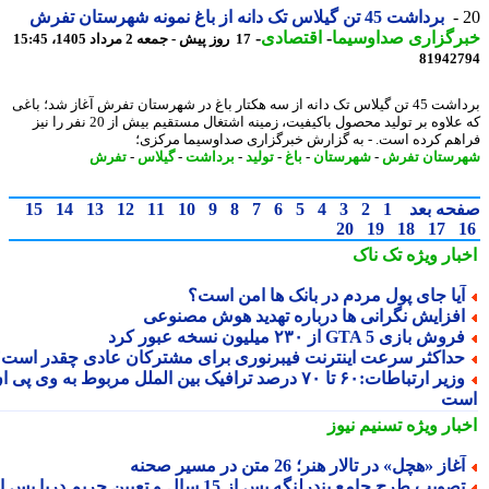
برداشت 45 تن گیلاس تک دانه از باغ نمونه شهرستان تفرش
رگزاری صداوسیما
-
اقتصادی
-
17 روز پیش - جمعه 2 مرداد 1405، 15:45
81942
برداشت 45 تن گیلاس تک دانه از سه هکتار باغ در شهرستان تفرش آغاز شد؛ باغی
که علاوه بر تولید محصول باکیفیت، زمینه اشتغال مستقیم بیش از 20 نفر را نیز
هم کرده است. - به گزارش خبرگزاری صداوسیما مرکزی؛
ستان تفرش
-
شهرستان
-
باغ
-
تولید
-
برداشت
-
گیلاس
-
تفرش
حه بعد
1
2
3
4
5
6
7
8
9
10
11
12
13
14
15
20
19
18
17
بار ویژه
تک ناک
یا جای پول مردم در بانک ها امن است؟
فزایش نگرانی ها درباره تهدید هوش مصنوعی
وش بازی GTA 5 از ۲۳۰ میلیون نسخه عبور کرد
داکثر سرعت اینترنت فیبرنوری برای مشترکان عادی چقدر است؟
وزیر ارتباطات:۶۰ تا ۷۰ درصد ترافیک بین الملل مربوط به وی پی ان
ت
بار ویژه
تسنیم نیوز
غاز «هچل» در تالار هنر؛ 26 متن در مسیر صحنه
تصویب طرح جامع بندرلنگه پس از 15 سال و تعیین حریم دریا پس از