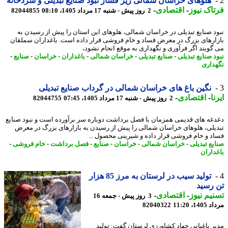
هلوهای خراسان شمالی زیر فشار نبود صنایع تبدیلی و سردخانه
اک نیوز
-
اقتصادی
-
2 روز پیش - شنبه 17 مرداد 1405، 08:10
82044855
د صنایع تبدیلی در خراسان شمالی، هلوهای این استان را پیش از رسیدن به
ارهای بزرگ در معرض فساد و خام فروشی قرار داده است. باغداران سملقان
گویند اگر فرآوری و نگهداری به موقع انجام نشود،
د صنایع تبدیلی
-
صنایع تبدیلی
-
خراسان شمالی
-
باغداران
-
خراسان
-
صنایع
-
داری
نگین باغ های خراسان شمالی در گرداب صنایع تبدیلی
ا
-
اقتصادی
-
2 روز پیش - شنبه 17 مرداد 1405، 07:45
82044755
غه های قدیمی همزمان با فصل برداشت دوباره سر برآورده است و نبود صنایع
یلی، هلوهای خراسان شمالی را پیش از رسیدن به بازارهای بزرگ در معرض
د و خام فروشی قرار داده و شیرینی محصول ...
یع تبدیلی
-
خراسان شمالی
-
خراسان
-
صنایع
-
فصل برداشت
-
خام فروشی
-
داران
تولید سیب در لرستان به مرز 85 هزار
رسید
یم نیوز
-
اقتصادی
-
3 روز پیش - جمعه 16
1، 11:20
82040322
ر باغبانی جهاد کشاورزی لرستان گفت: تولید