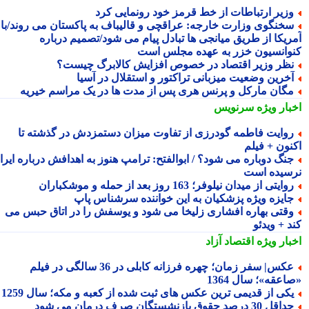
زیر ارتباطات از خط قرمز خود رونمایی کرد
خنگوی وزارت خارجه: عراقچی و قالیباف به پاکستان می روند/با
ریکا از طریق میانجی ها تبادل پیام می شود/تصمیم درباره
وانسیون خزر به عهده مجلس است
ظر وزیر اقتصاد در خصوص افزایش کالابرگ چیست؟
خرین وضعیت میزبانی تراکتور و استقلال در آسیا
گان مارکل و پرنس هری پس از مدت ها در یک مراسم خیریه
بار ویژه
سرنویس
وایت فاطمه گودرزی از تفاوت میزان دستمزدش در گذشته تا
نون + فیلم
نگ دوباره می شود؟ / ابوالفتح: ترامپ هنوز به اهدافش درباره ایران
سیده است
وایتی از میدان نیلوفر؛ 163 روز بعد از حمله و موشکباران
ایزه ویژه پزشکیان به این خواننده سرشناس پاپ
قتی بهاره افشاری زلیخا می شود و یوسفش را در اتاق حبس می
 + ویدئو
بار ویژه
اقتصاد آزاد
عکس| سفر زمان؛ چهره فرزانه کابلی در 36 سالگی در فیلم
عقه»؛ سال 1364
کی از قدیمی ترین عکس های ثبت شده از کعبه و مکه؛ سال 1259
اقل 30 درصد حقوق بازنشستگان صرف درمان می شود