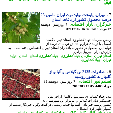
لو
تهران، پایتخت تولید توت ایران| تامین 23
د محصول کشور از باغات استان
گزاری بازار
-
اقتصادی
-
7 روز پیش - دوشنبه
82017102
س سازمان جهاد کشاورزی استان تهران گفت:
امسال با تولید 2 هزار و 700 تن توت، 23 درصد از
ید این محصول در کشور به باغداران استان تهران اختصاص یافته است. - به
ش بازار ، جبرییل برادری، ...
ان تهران
-
سازمان جهاد کشاورزی
-
جهاد کشاورزی استان
-
استان
-
تولید
-
ان
-
جهاد کشاورزی
صادرات 2135 تن گیلاس و آلبالو از
هار به کشور روسیه
یم نیوز
-
اقتصادی
-
7 روز پیش - دوشنبه 12
1، 13:05
82015383
رجهاد کشاورزی شهرستان گلبهار از افزایش
گیر صادرات گیلاس و آلبالو از این شهرستان به
ر روسیه خبر داد. - استانها حبیب رستمی در گفت وگو با خبرنگار تسنیم از
ار اظهار کرد: امسال ...
ستان
-
آلبالو
-
گلبهار
-
گیلاس
-
جهاد کشاورزی
-
کشاورزی
-
صادرات