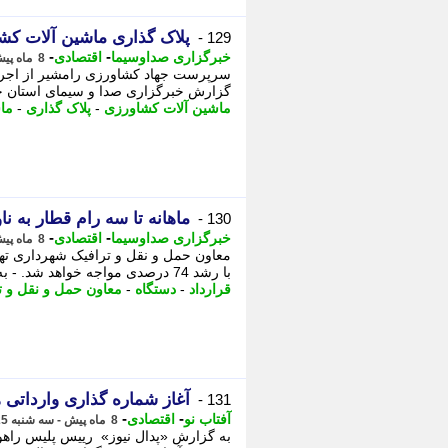
پلاک گذاری ماشین آلات کش
129 -
-
-
خبرگزاری صداوسیما
اقتصادی
8 ماه پیش - دوشنبه 1 دی 1404، 10:05
سرپرست جهاد کشاورزی رامشیر از اجرای
گزارش خبرگزاری صدا و سیمای استان خو
ماشین آلات کشاورزی
-
پلاک گذاری
-
ما
ماهانه تا سه رام قطار به ن
130 -
-
-
خبرگزاری صداوسیما
اقتصادی
8 ماه پیش - شنبه 29 آذر 1404، 14:00
معاون حمل و نقل و ترافیک شهرداری تهر
با رشد 74 درصدی مواجه خواهد شد. - به گزارش خبرگزاری صدا و سیما، محسن هرمزی ...
قرارداد
-
دستگاه
-
معاون حمل و نقل و ت
آغاز شماره گذاری وارداتی ها با 5 سال 
131 -
-
-
آفتاب نو
اقتصادی
8 ماه پیش - سه شنبه 25 آذر 1404، 00:31
به گزارش «پدال نیوز» رییس پلیس راهور