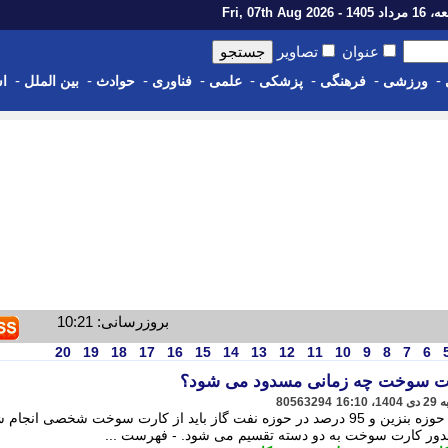
14 - Fri, 07th Aug 2026
عنوان
تصاویر
-
-
-
-
-
-
-
-
ورزشی
فرهنگی
پزشکی
علمی
فناوری
حوادث
بین الملل
اس
بروزرسانی: 10:21
20
19
18
17
16
15
14
13
12
11
10
9
8
7
6
کارت سوخت چه زمانی مسدود می شود؟
80563294
براساس قانون، 90 درصد سوختگیری در حوزه بنزین و 95 درصد در حوزه نفت گاز باید از کارت سوخت شخصی ان
دور کارت سوخت به دو دسته تقسیم می شود. - فهرست ...