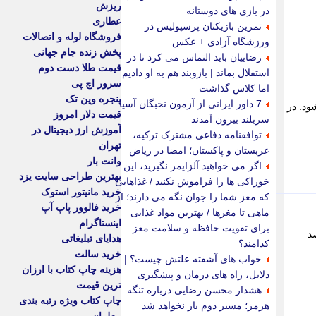
ریزش
در بازی های دوستانه
عطاری
تمرین بازیکنان پرسپولیس در
فروشگاه لوله و اتصالات
ورزشگاه آزادی + عکس
پخش زنده جام جهانی
رضاییان باید التماس می کرد تا در
قیمت طلا دست دوم
استقلال بماند | بازوبند هم به او دادیم
سرور اچ پی
اما کلاس گذاشت
پنجره وین تک
7 داور ایرانی از آزمون نخبگان آسیا
جام شود. در
قیمت دلار امروز
سربلند بیرون آمدند
آموزش ارز دیجیتال در
توافقنامه دفاعی مشترک ترکیه،
تهران
عربستان و پاکستان؛ امضا در ریاض
وانت بار
اگر می خواهید آلزایمر نگیرید، این
بهترین طراحی سایت یزد
خوراکی ها را فراموش نکنید / غذاهایی
خرید مانیتور استوک
که مغز شما را جوان نگه می دارند؛ از
خرید فالوور پاپ آپ
ماهی تا مغزها / بهترین مواد غذایی
اینستاگرام
برای تقویت حافظه و سلامت مغز
 باید از کارت براساس قانون، 90 درصد
هدایای تبلیغاتی
کدامند؟
خرید سالت
خواب های آشفته علتش چیست؟ |
هزینه چاپ کتاب با ارزان
دلایل، راه های درمان و پیشگیری
ترین قیمت
هشدار محسن رضایی درباره تنگه
چاپ کتاب ویژه رتبه بندی
هرمز؛ مسیر دوم باز نخواهد شد