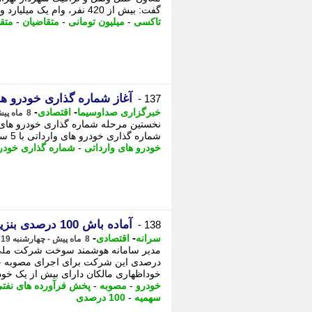
گفت: بیش از 420 نفر، وام یک میلیارد و 500 میلیون تومانی را دریافت کرده اند. ...
تاکسی
-
میلیون تومانی
-
متقاضیان
-
متق
آغاز شماره گذاری خودرو های وارداتی با 
137 -
-
-
خبرگزاری صداوسیما
اقتصادی
8 ماه پیش - شنبه 22 آذر 1404، 13:30
شماره گذاری خودرو های وارداتی با 5 سال کارکرد در کیش نخستین مرحله شماره ...
خودرو های وارداتی
-
شماره گذاری خودر
آماده باش 100 درصدی بنزینی اعلام شد - آذر 1404
138 -
-
-
سرانه
اقتصادی
8 ماه پیش - چهارشنبه 19 آذر 1404، 15:46
درصدی این شرکت برای اجرای مصوبه ج
خوداظهاری مالکان دارای بیش از یک خودر
خودرو
-
مصوبه
-
پخش فرآورده های نفت
سهمیه
-
100 درصدی