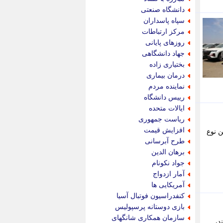
پویه آنلاین
دانشگاه صنعتی
پیام نفت
سپاه پاسداران
تابناک
مرکز ارتباطات
تازه نیوز
روزهای پایانی
تبیان
جهاد دانشگاهی
تجارت نیوز
بختیاری زاده
تحریریه
درمان بیماری
ترابر نیوز
نماینده مردم
ترفندباز
رییس دانشگاه
تریبون اقتصاد
ایالات متحده
تسنیم نیوز
ریاست جمهوری
تک ناک
افزایش قیمت
د این نوع
تکراتو
طرح آبرسانی
توریسم آنلاین
برهان الدین
تولید نیوز
جواد نکونام
تیتر فوری
آمار ازدواج
تیکنا
آمریکایی ها
جاب ویژن
کنفدراسیون فوتبال آسیا
جار نیوز
بازی دوستانه پرسپولیس
جالبتر
سازمان همکاری شانگهای
ه اند،