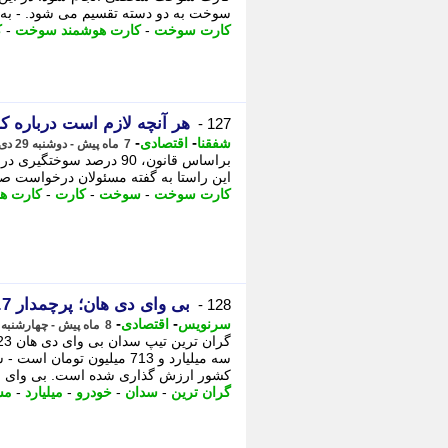
سوخت به دو دسته تقسیم می شود. - به .
کارت سوخت
-
کارت هوشمند سوخت
-
ک
هر آنچه لازم است درباره 
127 -
-
-
شفقنا
اقتصادی
7 ماه پیش - دوشنبه 29 دی 1404، 10:36
این راستا به گفته مسئولان درخواست صد
کارت سوخت
-
سوخت
-
کارت
-
کارت ه
بی وای دی هان؛ پرچمدار 3.7 میلیاردی چینی در ایران
128 -
-
-
سرنویس
اقتصادی
8 ماه پیش - چهارشنبه 3 دی 1404، 15:47
سه میلیارد و 713 میلیون 
کشور ارزش گذاری شده است. بی وای ..
گران ترین
-
سدان
-
خودرو
-
میلیارد
-
مش