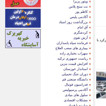
ویتور پریرا
اینتیتر
نت سنج پلاس
ایونا نیوز
کاظم پور
بازتاب آنلاین
آکادمی پلیس
باشگاه خبرنگاران
بزرگداشت روز استاد
باغستان نیوز
آق امام
بامبوک
کردشگری
ببین و بخون
آرش تقوی
کرد با
بدینسان
فرمانده سپاه پاسداران
بنکر
بیماری های صعب العلاج
بیت ران
سهراب بختیاری زاده
پارس فوتبال
ریاست جمهوری ترکیه
پارسینه
افزایش قیمت بنزین
پارسینه پلاس
استاندار خوزستان
پاز آنلاین
دوران جنگ تحمیلی
پاس گل
دانشگاه صنعتی قم
پانا
فدراسیون فوتبال
پرتو نیوز
آکادمی پرسپولیس
پرسون
سلول های بنیادی
پنجره نیوز
مشکلات اقتصادی
پویامگ
مبارزه با فساد