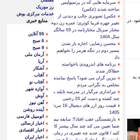
معلمان
سرمایه هایی که در پرسپولیس
رز موزیک
ساخته شدند (عکس)
خدمات مرکزی بوش
عکس| تصویری جالب و دیدنی از
جام شود. در
منابع خبری
تغییر چهره فریبا کوثری؛ عمره زن دوم
مختار سریال مختارنامه در 59 سالگی؛
55 آنلاین
سال 1404
6 صبح
محسن رضایی: اجازه باز شدن
9 صبح
مسیر دوم در تنگه هرمز را نخواهیم
آرمان ملی
داد
آریا
برنامه های اندرویدی ناخواسته
آشکار
خطاکار شدند
آفتاب
 به
بنزین گران می شود؟ پاسخ نماینده
آفتاب نو
مجلس به نگرانی مردم
آوازه شهر
تیراندازی مرگبار در مدرسه تایلند با
آوش
چند کشته و دست کم 20 زخمی
آهن نیوز
قیمت روز ارز های دیجیتال 16 مرداد
آینده روشن
1405
اتومبیل فارسی
بازنشستگی عقب افتاد؟؛ سابقه بیمه
اخبار ارسالی
شما تعیین می کند چند سال بیشتر کار
اخبار اقتصادی
کنید / قانون جدید چه تغییری در زمان
اخبار ایران
بازنشستگی ایجاد کرده است؟ + جدول