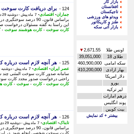
بازار کار
افغانستان
برای دریافت کارت سوخت ا
124 -
تاجیکستان
-
-
جماران
اقتصادی
7 ماه پیش - دوشنبه 29 دی 1404، 11:50
ویدئو های ورزشی
طنز و کاریکاتور
این راستا به گفته مسئولان درخواست صد
بازار آتی سکه
کارت سوخت
-
کارت هوشمند سوخت
-
ک
اونس طلا
2,671.55
▼
طلای 18
39,051,000
هر آنچه لازم است درباره 
125 -
سکه امامی
460,900,000
-
-
عصر ایران
اقتصادی
7 ماه پیش - دوشنبه 29 دی 1404، 11:20
بهار ازادی
410,200,000
سامانه صدور کارت سوخت المثنی چند سال
دلار امریکا
راحتی درخواست صدور مجدد کارت سوخت خود را
یورو
کارت سوخت
-
کارت
-
سوخت
-
کارت ه
لیر ترکیه
درهم امارات
پوند انگلیس
بیت کویین
بیشتر + کد نمایش
هر آنچه لازم است درباره 
126 -
-
-
تابناک
اقتصادی
7 ماه پیش - دوشنبه 29 دی 1404، 10:55
کارت سوخت شخصی انجام شود. در این ر