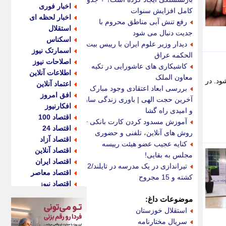
اخبار فوری
کامل افزایش سنوات
اخبار لحظه ای
رفع تنش آبی مناطق محروم با
استقلال
جدیت دنبال می شود
اسکناس
دیدار وزیر علوم ایران با رییس بیت
اسمارتک نیوز
الحکمه عراق
اصلاحات نیوز
کاشیکاری های عاشورایی در تکیه
اطلاعات آنلاین
معاون الملک
جام شود. در
اعتماد آنلاین
بررسی ابعاد اعتقادی وجود مبارک
افق امروز
آخرین حجت الهی | باوری زندگی ساز
افکارنیوز
و امیدی راه گشا
اقتصاد 100
آموزش مسدود کردن کارت بانکی +
اقتصاد 24
روش های آنلاین، تلفنی و حضوری
اقتصاد آزاد
کنایه عجیب عضو هیئت رییسه
اقتصاد آنلاین
مجلس به بقایی!
اقتصاد ایران
تیراندازی در یک مدرسه در تایلند/2
اقتصاد معاصر
کشته و 15 مجروح
اقتصاد نیوز
اکو ایران
موضوعات داغ:
اکوفارس
استقلال خوزستان
اکونگار
سریال مختارنامه