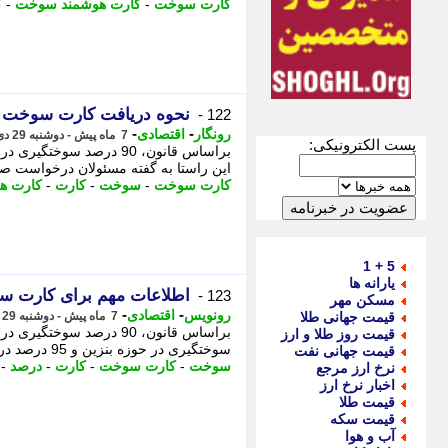
کارت سوخت
-
کارت هوشمند سوخت
-
ک
نحوه دریافت کارت سوخت ا
122 -
-
-
رونگار
اقتصادی
7 ماه پیش - دوشنبه 29 دی 1404، 13:32
پست الکترونیکی:
این راستا به گفته مسئولان درخواست ص
کارت سوخت
-
سوخت
-
کارت
-
کارت ه
5 + 1
یارانه ها
اطلاعات مهم برای کارت 
123 -
مسکن مهر
-
-
رونویس
اقتصادی
قیمت جهانی طلا
7 ماه پیش - دوشنبه 29 دی 1404، 12:53
قیمت روز طلا و ارز
سوختگیری در حوزه بنزین و 95 درصد در حوزه نفت گاز باید از کارت سوخت شخصی انجام شود. ...
قیمت جهانی نفت
سوخت
-
کارت سوخت
-
کارت
-
درصد
-
نرخ ارز مرجع
اخبار نرخ ارز
قیمت طلا
قیمت سکه
آب و هوا