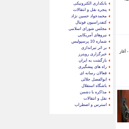
جام جم
بانکداری الکترونیکی
جدید پرس
پنجره نقل و انتقالات
جماران
محمدجواد حسین نژاد
جوان ایرانی
کنفدراسیون فوتبال
جهان مانا
مجلس شورای اسلامی
جهان نگر
نیروهای آمریکایی
جهان نیوز
شماره 10 پرسپولیس
چطور
بر اثر تیراندازی
د. - آغاز
چمپیونات
خبرگزاری رویترز
چمدون
بازگشت به ایران
چه خبر
راه های پیشگیری
حادثه 24
فعالان رسانه ای
حرف تو
ابوالفضل جلالی
حوادث پلاس
باشگاه استقلال
حوزه نیوز
مذاکره با دشمن
خبر آنلاین
نقل و انتقالات
خبر جنوب
استرس و اضطراب
خبر سیاسی
خبر گردون
خبر ورزشی
خبرجو