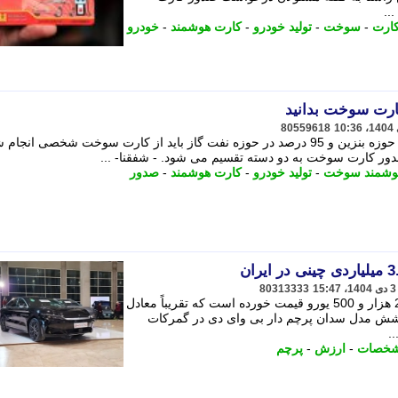
..
ارت
-
سوخت
-
تولید خودرو
-
کارت هوشمند
-
خودرو
کارت سوخت بدانید
80559618
براساس قانون، 90 درصد سوختگیری در حوزه بنزین و 95 درصد در حوزه نفت گاز باید از کارت سوخت شخصی ان
ور کارت سوخت به دو دسته تقسیم می شود. - شفقنا- ...
وشمند سوخت
-
تولید خودرو
-
کارت هوشمند
-
صدور
80313333
گران ترین تیپ سدان بی وای دی هان 23 هزار و 500 یورو قیمت خورده است که تقریباً معادل
تومان است - شش مدل سدان پرچم دار بی وای دی در گمرکات
.
خصات
-
ارزش
-
پرچم