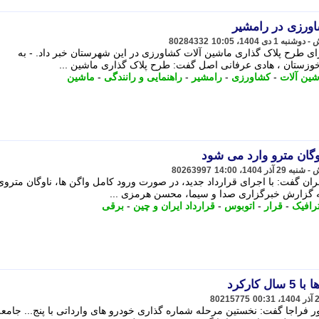
اورزی در رامشیر
80284332
 طرح پلاک گذاری ماشین آلات کشاورزی در این شهرستان خبر داد. - به
زستان ، هادی عرفانی اصل گفت: طرح پلاک گذاری ماشین ...
شین آلات
-
کشاورزی
-
رامشیر
-
راهنمایی و رانندگی
-
ماشین
اوگان مترو وارد می شود
80263997
ان گفت: با اجرای قرارداد جدید، در صورت ورود کامل واگن ها، ناوگان متروی
رافیک
-
قرار
-
اتوبوس
-
قرارداد ایران و چین
-
برقی
کارکرد
80215775
 فراجا گفت: نخستین مرحله شماره گذاری خودرو های وارداتی با پنج... جامعه