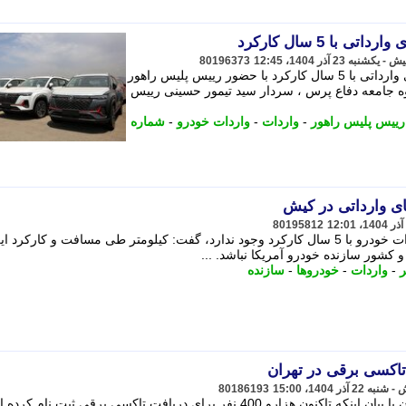
با 5 سال کارکرد
80196373
نخستین مرحله شماره گذاری خودرو های وارداتی با 5 سال کارکرد با حضور رییس پلیس راهور
وه جامعه دفاع پرس ، سردار سید تیمور حسینی رییس
رییس پلیس راهور
-
واردات
-
واردات خودرو
-
شماره
ای وارداتی در کیش
80195812
او با اشاره به اینکه محدودیتی برای واردات خودرو با 5 سال کارکرد وجود ندارد، گفت: کیلومتر طی مسافت و کارکر
ر
-
واردات
-
خودروها
-
سازنده
80186193
معاون حمل ونقل و ترافیک شهردار تهران با بیان اینکه تاکنون هزارو 400 نفر برای دریافت تاکسی برقی ثبت نام کرد