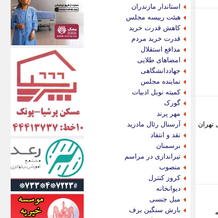
اکونیوز
استاندار مازندران
الف
هیئت رییسه مجلس
انتشار آنلاین
کاهش قدرت خرید
اندیشه قرن
قدرت خرید مردم
اندیشه معاصر
مدافع استقلال
اندیشه ها
امضاهای طلایی
انرژی پرس
جهاددانشگاهی
ای استخدام
نماینده مجلس
ایتنا
کمیته نوبل ادبیات
ایراف
گورک
ایران آرت
مهر پرند
ایران آنلاین
 تهران
آرسنال رئال مادرید
ایران زندگی
نقد و انتقاد
ایران فوری
برسمنان
ایرانی روز
تیراندازی در مراسم
ایرانیتال
منصوب
ایرنا
کروز کنترل
ایسکانیوز
دیوانخانه
ایسنا
میل جنسی
ایکنا
بارش سنگین برف
ایلنا