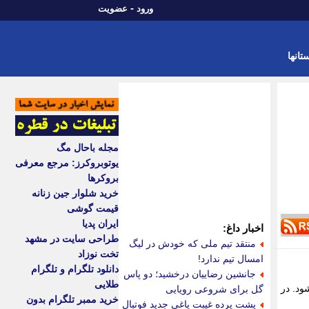
-
ورود
عضویت
تانها
مجله باحال مگ
یوتوبروکرز: مرجع معرفی
بروکرها
خرید شلوار جین زنانه
قیمت گوشی
ایران پدیا
اخبار داغ:
طراحی سایت در مشهد
منتقد تیم ملی که خودش در لیگ
تخت نوزاد
امسال تیم ندارد!
دانلود تلگرام و تلگرام
جانشین رضاییان درخشید؛ دو پاس
طلایی
جام شود. در
گل برای شروعی رویایی
خرید ممبر تلگرام بدون
پشت پرده غیبت یاغی جدید فوتبال