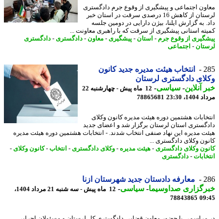
ون اجتماعی و پیشگیری از وقوع جرم دادگستری
لرستان از کاهش 16 درصدی سرقت در استان خبر
. به گزارش ایلنا، بیژن دارایی در دومین جلسه
ته استانی پیشگیری از سرقت که با راهبری معاونت ...
گیری از وقوع جرم
-
استان
-
پیشگیری
-
معاون
-
دادگستری
-
دادگستری
تان
-
اجتماعی
2
انتخاب هیئت مدیره جدید کانون
ای دادگستری لرستان
 آنلاین
-
سیاسی
-
12 ماه پیش - چهارشنبه 22
1، 23:30
78865681
خابات هشتمین دوره هیئت مدیره کانون وکلای
گستری استان لرستان برگزار شد و اعضای جدید
ت مدیره این نهاد صنفی انتخاب شدند. - انتخابات هشتمین دوره هیئت مدیره
ون وکلای دادگستری ...
ون وکلای دادگستری
-
هیئت مدیره
-
وکلای دادگستری
-
انتخاب
-
کانون وکلای
-
خابات
-
دادگستری
2
معارفه دادستان جدید شهرستان ازنا
رگزاری صداوسیما
-
سیاسی
-
12 ماه پیش - سه شنبه 21 مرداد 1404،
78843865
09
مراسمی با حضور معاون قضایی دادگستری کل لرستان و مسئولان اجرایی