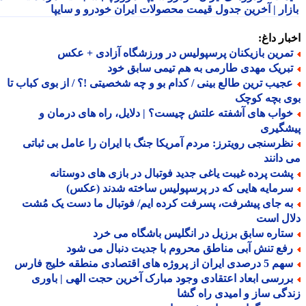
زار | آخرین جدول قیمت محصولات ایران خودرو و سایپا
ار داغ:
مرین بازیکنان پرسپولیس در ورزشگاه آزادی + عکس
بریک مهدی طارمی به هم تیمی سابق خود
جیب ترین طالع بینی / کدام بو و چه شخصیتی !؟ / از بوی کباب تا
ی بچه کوچک
واب های آشفته علتش چیست؟ | دلایل، راه های درمان و
شگیری
ظرسنجی رویترز: مردم آمریکا جنگ با ایران را عامل بی ثباتی
دانند
شت پرده غیبت یاغی جدید فوتبال در بازی های دوستانه
رمایه هایی که در پرسپولیس ساخته شدند (عکس)
ه جای پیشرفت، پسرفت کرده ایم/ فوتبال ما دست یک مُشت
ال است
تاره سابق برزیل در انگلیس باشگاه می خرد
فع تنش آبی مناطق محروم با جدیت دنبال می شود
صدی ایران از پروژه های اقتصادی منطقه خلیج فارس
ررسی ابعاد اعتقادی وجود مبارک آخرین حجت الهی | باوری
گی ساز و امیدی راه گشا