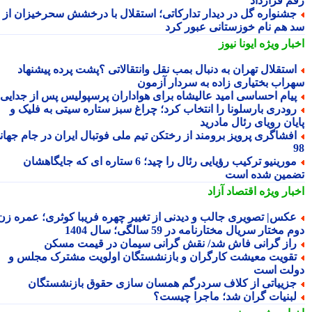
م قرارداد
شنواره گل در دیدار تدارکاتی؛ استقلال با درخشش سحرخیزان از
 هم نام خوزستانی عبور کرد
بار ویژه
ایونا نیوز
ستقلال تهران به دنبال بمب نقل وانتقالاتی ؟پشت پرده پیشنهاد
راب بختیاری زاده به سردار آزمون
یام احساسی امید عالیشاه برای هواداران پرسپولیس پس از جدایی
ودری بارسلونا را انتخاب کرد؛ چراغ سبز ستاره سیتی به فلیک و
یان رویای رئال مادرید
فشاگری پرویز برومند از رختکن تیم ملی فوتبال ایران در جام جهانی
مورینیو ترکیب رؤیایی رئال را چید؛ 6 ستاره ای که جایگاهشان
مین شده است
بار ویژه
اقتصاد آزاد
کس| تصویری جالب و دیدنی از تغییر چهره فریبا کوثری؛ عمره زن
 مختار سریال مختارنامه در 59 سالگی؛ سال 1404
از گرانی فاش شد/ نقش گرانی سیمان در قیمت مسکن
قویت معیشت کارگران و بازنشستگان اولویت مشترک مجلس و
لت است
زییاتی از کلاف سردرگم همسان سازی حقوق بازنشستگان
بنیات گران شد؛ ماجرا چیست؟