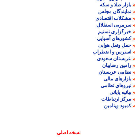
ازار طلا و سکه
مایندگان مجلس
شکلات اقتصادی
رمربی استقلال
برگزاری تسنیم
شورهای آسیایی
مل ونقل هوایی
سترس و اضطراب
ربستان سعودی
امین رضاییان
ظامی عربستان
ازارهای مالی
یروهای نظامی
یانیه پایانی
رکز ارتباطات
مبود ویتامین
نسخه اصلی