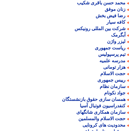
حمد حسن باقری شکیب
نان موفق
ضا فیض بخش
افه سیار
رکت بین المللی رونیکس
بگرمک
یزر واژن
یاست جمهوری
یم پرسپولیس
درسه علمیه
زار تومانی
جت الاسلام
ییس جمهوری
ازمان نظام
واد نکونام
مسان سازی حقوق بازنشستگان
نفدراسیون فوتبال آسیا
ازمان همکاری شانگهای
جت الاسلام والمسلمین
حدودیت های کرونایی