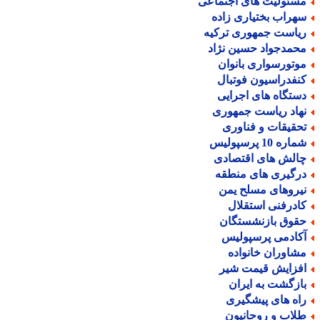
سئولیت های اجتماعی
هراب بختیاری زاده
یاست جمهوری ترکیه
حمدجواد حسین نژاد
وتورسواری بانوان
نفدراسیون فوتبال
ستگاه های اجرایی
هاد ریاست جمهوری
حقیقات و فناوری
اره 10 پرسپولیس
الش های اقتصادی
رگیری های منطقه
یروهای مسلح یمن
ادرفنی استقلال
قوق بازنشستگان
کادمی پرسپولیس
شاوران خانواده
فزایش قیمت شیر
ازگشت به ایران
اه های پیشگیری
لاب و روحانیون