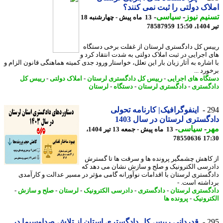
اک دولتی را ثبت نمی کنند؟
یم نیوز
-
سیاسی
-
13 ماه پیش - چهارشنبه 18
1
78587959
س کل دادگستری لرستان از غفلت برخی دستگاه
 اجرایی در ثبت املاک دولتی به شدت انتقاد کرد و
اشاره به آثار زیان بار این تعلل، خواستار ورود جدی کمیته هماهنگی قانون الزام و
رد ...
گاه های اجرایی
-
رییس کل دادگستری لرستان
-
املاک دولتی
-
رییس کل
گستری
-
دادگستری لرستان
-
دستگاه
-
لرستان
2
اینفوگرافیک| کارنامه تحولی
گستری لرستان در سال 1403
ر
-
سیاسی
-
13 ماه پیش - جمعه 13 تیر 1404،
78550636
17
کاهش چشمگیر پرونده ها و سرقت ها تا گسترش
رسی الکترونیک و صلح و سازش نشان می دهد که
گستری لرستان با اقدامات نوآورانه گامی مؤثر در مسیر عدالت و کارآمدی
اشته است. -
گستری لرستان
-
دادگستری
-
دادرسی الکترونیک
-
لرستان
-
صلح و سازش
-
ترونیک
-
پرونده ها
2
قدردانی رییس کل دادگستری استان از تلاش صداوسیما در