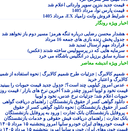
یمت جدید بنزین سوپر وارداتی اعلام شد
یمت پارس نوآ، مرداد 1405
رایط فروش وانت زامیاد EX، مرداد 1405
بار ویژه
رونگار
شدار محسن رضایی درباره تنگه هرمز؛ مسیر دوم باز نخواهد شد
دول پخش زنده بازی های جمعه 16 مرداد
رارداد مهم آرسنال تمدید شد
رمایه هایی که در پرسپولیس ساخته شدند (عکس)
تاره سابق برزیل در انگلیس باشگاه می خرد
بار ویژه
اندیشه معاصر
میم کالابرگ | جزئیات طرح شمیم کالابرگ | نحوه استفاده از شمیم
لابرگ و اعتبار خرید
دس امروز کیلویی چند است؟؛ جدول جدید قیمت حبوبات را ببینید /
مت نخود و لوبیا امروز چقدر شد؟ آخرین نرخ های بازار / قیمت روز
وبات اعلام شد؛ جزئیات نرخ عدس، نخود و لوبیا
انلود گواهی کسر از حقوق بازنشستگان | راهنمای دریافت گواهی
ر از حقوق بازنشستگان | نحوه دانلود گواهی کسر از حقوق
روفایل بازنشستگان بانک تجارت | ورود به پروفایل بازنشستگان
نک تجارت | راهنمای دریافت فیش حقوقی و خدمات بازنشستگان
قیمت خودروهای ایران خودرو سایپا امروز پنجشنبه ۱۵ مرداد ۱۴۰۵ |
قیمت خودروهای ایران خودرو سایپا امروز پنجشنبه ۱۵ مرداد ۱۴۰۵ در