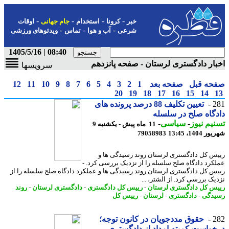
-
-
-
-
خبر
کرونا
استخدام
جام جهانی
اوقات
-
-
-
شرعی
آب و هوا
تماس
ویدئوهای ورزشی
08:40 | 1405/5/16
ار دادگستری لرستان - صفحه پانزدهم
سرویسها
حه قبل
صفحه بعد
1
2
3
4
5
6
7
8
9
10
11
12
20
19
18
17
16
15
14
2
تعیین تکلیف 88 درصد پرونده های
گاه صلح در سلسله
یم نیوز
-
سیاسی
-
11 ماه پیش - یکشنبه 9
1404، 13:45
79058983
س کل دادگستری لرستان روند رسیدگی ها و
کرد دادگاه صلح سلسله را از نزدیک بررسی کرد. -
س کل دادگستری لرستان روند رسیدگی ها و عملکرد دادگاه صلح سلسله را از
یک بررسی کرد. از الشتر، ...
س کل دادگستری لرستان
-
رییس کل دادگستری
-
دادگستری لرستان
-
روند
دگی
-
دادگستری
-
لرستان
-
رییس کل
2
حقوق مددجویان در کانون توجه؛
واست کمیته امداد از دادگستری