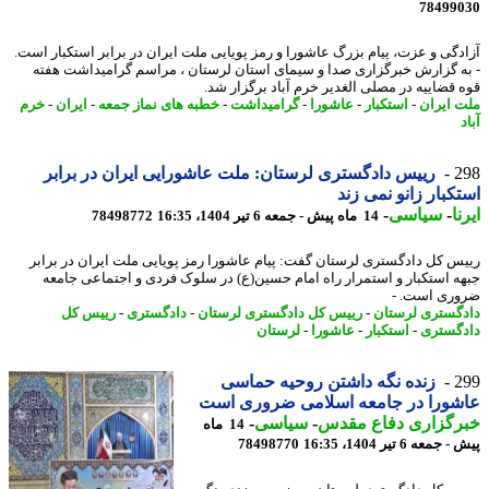
78499
دگی و عزت، پیام بزرگ عاشورا و رمز پویایی ملت ایران در برابر استکبار است.
ه گزارش خبرگزاری صدا و سیمای استان لرستان ، مراسم گرامیداشت هفته
 قضاییه در مصلی الغدیر خرم آباد برگزار شد.
 ایران
-
استکبار
-
عاشورا
-
گرامیداشت
-
خطبه های نماز جمعه
-
ایران
-
خرم
2
رییس دادگستری لرستان: ملت عاشورایی ایران در برابر
کبار زانو نمی زند
ا
-
سیاسی
-
14 ماه پیش - جمعه 6 تیر 1404، 16:35
78498772
س کل دادگستری لرستان گفت: پیام عاشورا رمز پویایی ملت ایران در برابر
ه استکبار و استمرار راه امام حسین(ع) در سلوک فردی و اجتماعی جامعه
ری است. -
گستری لرستان
-
رییس کل دادگستری لرستان
-
دادگستری
-
رییس کل
گستری
-
استکبار
-
عاشورا
-
لرستان
2
زنده نگه داشتن روحیه حماسی
شورا در جامعه اسلامی ضروری است
رگزاری دفاع مقدس
-
سیاسی
-
14 ماه
معه 6 تیر 1404، 16:35
78498770