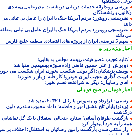
خی دستگاهها
ررسی روندارائه خدمات درمانی درنشست مدیرعامل بیمه دی
انون بازنشستگان
ظرسنجی رویترز: مردم آمریکا جنگ با ایران را عامل بی ثباتی می
ند
ظرسنجی رویترز: مردم آمریکا جنگ با ایران عامل بی ثباتی منطقه
 دانند
5 درصدی ایران از پروژه های اقتصادی منطقه خلیج فارس
بار ویژه
روز نو
نایه عجیب عضو هیئت رییسه مجلس به بقایی!
و برش از علی حسین قاضی زاده سوژه بیسیمچی مدیا شد
وسف پزشکیان: اگر دولت شکست بخورد، ایران شکست می خورد
یمت گذاری عجیب ایران خودرو؛ کارخانه از بازار جلو زد!
قای رضاییان؛ دیگر به شرافتت قسم نخور!
بار فوتبال در صبح فوتبالی
سمی؛ قرارداد وینیسیوس با رئال تا ۲۰۳۲ تمدید شد
ویدئو) پایان تلخ عشق امیر و فاطمه؛ داماد محبوب سندرم داون
گذشت
ازگشت طوفان آسانی؛ ستاره جنجالی استقلال با یک گل تماشایی
ه را به خود امیدوار کرد
از منتفی شدن بازگشت رامین رضائیان به استقلال؛ اختلاف بر سر