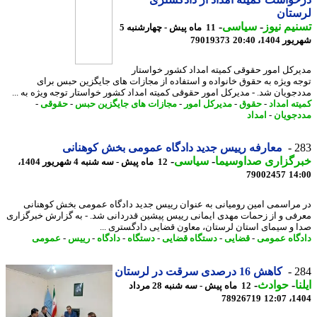
ستان
یم نیوز
-
سیاسی
-
11 ماه پیش - چهارشنبه 5
1404، 20:40
79019373
رکل امور حقوقی کمیته امداد کشور خواستار
ه ویژه به حقوق خانواده و استفاده از مجازات های جایگزین حبس برای
جویان شد. - مدیرکل امور حقوقی کمیته امداد کشور خواستار توجه ویژه به ...
ته امداد
-
حقوق
-
مدیرکل امور
-
مجازات های جایگزین حبس
-
حقوقی
-
جویان
-
امداد
2
معارفه رییس جدید دادگاه عمومی بخش کوهنانی
رگزاری صداوسیما
-
سیاسی
-
12 ماه پیش - سه شنبه 4 شهریور 1404،
79002457
14
مراسمی امین رومیانی به عنوان رییس جدید دادگاه عمومی بخش کوهنانی
فی و از زحمات مهدی ایمانی رییس پیشین قدردانی شد. - به گزارش خبرگزاری
 و سیمای استان لرستان، معاون قضایی دادگستری ...
گاه عمومی
-
قضایی
-
دستگاه قضایی
-
دستگاه
-
دادگاه
-
رییس
-
عمومی
2
کاهش 16 درصدی سرقت در لرستان
ا
-
حوادث
-
12 ماه پیش - سه شنبه 28 مرداد
78926719
1404