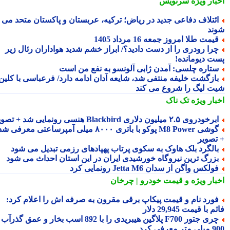
بار ویژه
سرنویس
ئتلاف دفاعی جدید در ریاض؛ ترکیه، عربستان و پاکستان متحد می
ند
یمت طلا امروز جمعه 16 مرداد 1405
را رودری را از دست دادید؟/ ابراز خشم شدید هواداران رئال زیر
ت دیومانده!
تاره چلسی: آمدن ژابی آلونسو به نفع من است
ازگشت خلیفه منتفی شد، شایعه آدان ادامه دارد/ فرعباسی با کلین
ت لیگ را شروع می کند
بار ویژه
تک ناک
رخودروی ۲.۵ میلیون دلاری Blackbird هنسی رونمایی شد + تصویر
گوشی M8 Power پوکو با باتری ۸۰۰۰ میلی آمپرساعتی معرفی شد
تصویر
الگرد بلک هاوک به سکوی پرتاب پهپادهای رزمی تبدیل می شود
زرگ ترین نیروگاه خورشیدی ایران در این استان احداث می شود
ولکس واگن از سدان Jetta M6 رونمایی کرد
بار ویژه
و قیمت خودرو | چرخان
ورد نام و قیمت پیکاپ برقی مقرون به صرفه اش را اعلام کرد:
 با قیمت 29,945 دلار
چری جتور F700 پلاگین هیبریدی را با 892 اسب بخار و عمق گذرآب
 معرفی کرد