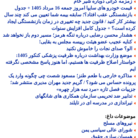
مزمه گرانی دوباره شیر خام
مت خودرو های سایپا امروز جمعه 16 مرداد 1405 + جدول
ازنشستگی عقب افتاد؟؛ سابقه بیمه شما تعیین می کند چند سال
تر کار کنید / قانون جدید چه تغییری در زمان بازنشستگی ایجاد
ده است؟ + جدول کامل افزایش سنوات
شدار محسن رضایی درباره تنگه هرمز؛ مسیر دوم باز نخواهد شد
نایه عجیب عضو هیئت رییسه مجلس به بقایی!
لو؟ صدای نجات را خاموش نکنید
موضع وزارت بهداشت درباره ظرفیت پزشکی کنکور 1405:
ستار اصلاح ظرفیت ها هستیم، اما هنوز پاسخ مشخصی نگرفته
ذاکره خارجی با طعم طنز؛ مسعود شصت چی چگونه وارد یک
نده حساس می شود؟ / گریم جدید مهران مدیری منتشر شد؛
یات فصل تازه «مرد سه هزار چهره»
دابیر ضد تحریمی سازمان همکاری های شانگهای
یراندازی در مدرسه ای در تایلند
ضوعات داغ:
یروهای مسلح
ورای عالی سیاسی یمن
مسان سازی حقوق