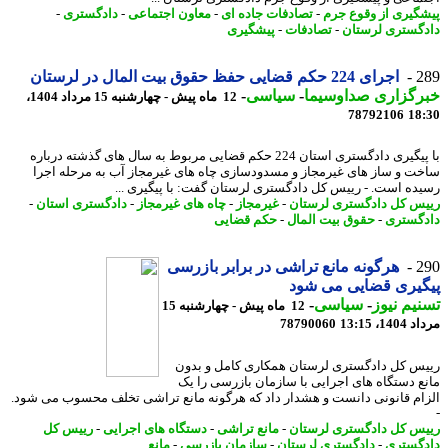
گیری از وقوع جرم
-
تصادفات جاده ای
-
معاون اجتماعی
-
دادگستری
-
گستری لرستان
-
تصادفات
-
پیشگیری
2
اجرای 224 حکم قضایی حفظ حقوق بیت المال در لرستان
رگزاری صداوسیما
-
سیاسی
-
12 ماه پیش - چهارشنبه 15 مرداد 1404،
78792106
18
با پیگیری دادگستری استان 224 حکم قضایی مربوط به سال های گذشته درباره
ت و ساز های غیرمجاز و مسدودسازی چاه های غیرمجاز آب به مرحله اجرا
ده است. - رییس کل دادگستری لرستان گفت: با پیگیری ...
س کل دادگستری لرستان
-
غیرمجاز
-
چاه های غیرمجاز
-
دادگستری استان
-
گستری
-
حقوق بیت المال
-
حکم قضایی
2
هرگونه مانع تراشی در برابر بازرسی
یری قضایی می شود
یم نیوز
-
سیاسی
-
12 ماه پیش - چهارشنبه 15
1، 13:15
78790060
س کل دادگستری لرستان همکاری کامل و بدون
ع دستگاه های اجرایی با سازمان بازرسی را یک
ام قانونی دانست و هشدار داد که هرگونه مانع تراشی تخلف محسوب می شود.
س کل دادگستری لرستان
-
مانع تراشی
-
دستگاه های اجرایی
-
رییس کل
گستری
-
دادگستری لرستان
-
سازمان بازرسی
-
مانع