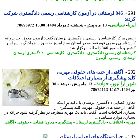
2
846 لرستانی در آزمون کارشناسی رسمی دادگستری شرکت
تد
ا
-
سیاسی
-
13 ماه پیش - پنجشنبه 2 مرداد 1404، 15:00
78696972
س مرکز کارشناسان رسمی دادگستری لرستان گفت: آزمون معوق اخذ پروانه
شناسی رسمی قوه قضاییه در استان صبح امروز به صورت هماهنگ با سراسر
با حضور 846 داوطلب برگزار شد. -
شناسان رسمی دادگستری
-
دادگستری
-
کارشناسی
-
دادگستری لرستان
-
تان
-
رسمی
-
آزمون
2
آگاهی از جنبه های حقوقی مهریه،
د پیشگیری از بسیاری اختلافات
 آرا نیوز
-
حوادث
-
13 ماه پیش - دوشنبه 30
1
78675113
ون قضایی دادگستری لرستان با تاکید بر اینکه
هی از جنبه های حقوقی مهریه، کلید پیشگیری از
اری اختلافات است، گفت: باید یک مهریه متعارف در نظر گرفته شود چراکه در
اری موارد مشاهده ...
یه
-
اختلافات
-
دادگستری لرستان
-
پیشگیری
-
معاون قضایی
-
حقوقی
-
آگاهی
2
چرا دستگاه های اجرایی لرستان