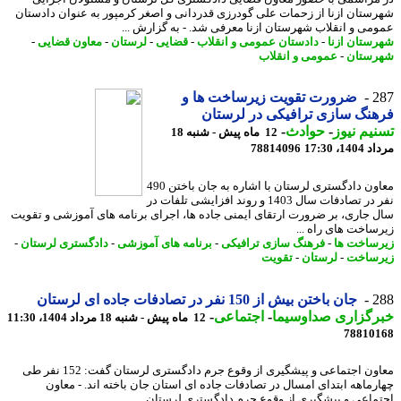
ستان ازنا از زحمات علی گودرزی قدردانی و اصغر کرمپور به عنوان دادستان
می و انقلاب شهرستان ازنا معرفی شد. - به گزارش ...
ستان ازنا
-
دادستان عمومی و انقلاب
-
قضایی
-
لرستان
-
معاون قضایی
-
ستان
-
عمومی و انقلاب
2
ضرورت تقویت زیرساخت ها و
نگ سازی ترافیکی در لرستان
یم نیوز
-
حوادث
-
12 ماه پیش - شنبه 18
1، 17:30
78814096
معاون دادگستری لرستان با اشاره به جان باختن 490
نفر در تصادفات سال 1403 و روند افزایشی تلفات در
 جاری، بر ضرورت ارتقای ایمنی جاده ها، اجرای برنامه های آموزشی و تقویت
ساخت های راه ...
ساخت ها
-
فرهنگ سازی ترافیکی
-
برنامه های آموزشی
-
دادگستری لرستان
-
ساخت
-
لرستان
-
تقویت
2
جان باختن بیش از 150 نفر در تصادفات جاده ای لرستان
رگزاری صداوسیما
-
اجتماعی
-
12 ماه پیش - شنبه 18 مرداد 1404، 11:30
78810
معاون اجتماعی و پیشگیری از وقوع جرم دادگستری لرستان گفت: 152 نفر طی
رماهه ابتدای امسال در تصادفات جاده ای استان جان باخته اند. - معاون
ماعی و پیشگیری از وقوع جرم دادگستری لرستان ...