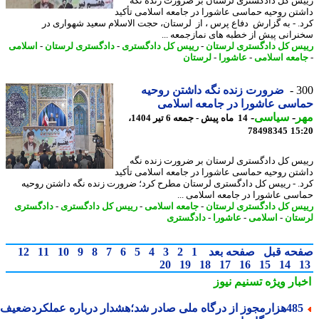
س کل دادگستری لرستان بر ضرورت زنده نگه
تن روحیه حماسی عاشورا در جامعه اسلامی تأکید
. - به گزارش دفاع پرس ، از لرستان، حجت الاسلام سعید شهواری در
رانی پیش از خطبه های نمازجمعه ...
س کل دادگستری لرستان
-
رییس کل دادگستری
-
دادگستری لرستان
-
اسلامی
معه اسلامی
-
عاشورا
-
لرستان
3
ضرورت زنده نگه داشتن روحیه
سی عاشورا در جامعه اسلامی
ر
-
سیاسی
-
14 ماه پیش - جمعه 6 تیر 1404،
78498345
15
س کل دادگستری لرستان بر ضرورت زنده نگه
تن روحیه حماسی عاشورا در جامعه اسلامی تأکید
. - رییس کل دادگستری لرستان مطرح کرد؛ ضرورت زنده نگه داشتن روحیه
سی عاشورا در جامعه اسلامی ...
س کل دادگستری لرستان
-
جامعه اسلامی
-
رییس کل دادگستری
-
دادگستری
تان
-
اسلامی
-
عاشورا
-
دادگستری
حه قبل
صفحه بعد
1
2
3
4
5
6
7
8
9
10
11
12
20
19
18
17
16
15
14
بار ویژه
تسنیم نیوز
485هزارمجوز از درگاه ملی صادر شد؛هشدار درباره عملکردضعیف