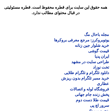
مه حقوق این سایت برای قطره محفوظ است. قطره مسئولیتی
در قبال محتوای مطالب ندارد.
ه باحال مگ
وبروکرز: مرجع معرفی بروکرها
د شلوار جین زنانه
مت گوشی
ان پدیا
احی سایت در مشهد
 نوزاد
لود تلگرام و تلگرام طلایی
د ممبر تلگرام بدون ریزش
اری
شگاه لوله و اتصالات
 زنده جام جهانی
مت طلا دست دوم
ر اچ پی
ره وین تک