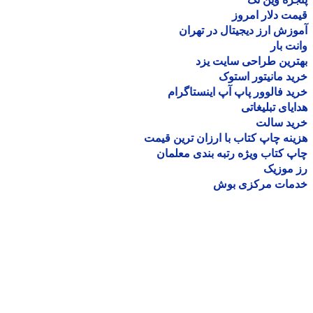
ت دلار امروز
زش ارز دیجیتال در تهران
ت بار
رین طراحی سایت یزد
د مانیتور استوک
د فالوور پاپ آپ اینستاگرام
یای تبلیغاتی
ید سالت
نه چاپ کتاب با ارزان ترین قیمت
 کتاب ویژه رتبه بندی معلمان
موزیک
مات مرکزی بوش