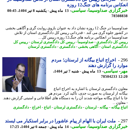
کاس برنامه های جنگ12 روزه
رگزاری صداوسیما
-
سیاسی
-
13 ماه پیش - یکشنبه 8 تیر 1404، 00:45
78508
صداوسیما در جنگ 12 روزه نشان داد به عنوان بازوی روایت گری و آگاهی بخشی
کشور جلوه گری می کند. - قدردانی رییس کل دادگستری استان از تلاش
یما در انعکاس برنامه های جنگ12 روزه رییس کل ...
س کل دادگستری
-
صداوسیما
-
رییس کل دادگستری لرستان
-
رییس کل
گستری استان
-
آگاهی بخشی
-
دادگستری
-
دادگستری لرستان
2
اخراج اتباع بیگانه از لرستان؛ مردم
رد را گزارش دهند
ر
-
سیاسی
-
13 ماه پیش - شنبه 7 تیر 1404،
78504233
12
ون دادگستری لرستان با اشاره به اخراج اتباع
انه از لرستان به صورت جدی، تأکید کرد: مردم هر
با اتباع بیگانه مواجه شدند آن را به دستگاه های اطلاعاتی و امنیتی گزارش دهند.
اون ...
ع بیگانه
-
بیگانه
-
لرستان
-
دادگستری لرستان
-
اتباع
-
اخراج
-
دادگستری
2
ملت ایران با الهام از پیام عاشورا در برابر استکبار می ایستد
رگزاری صداوسیما
-
سیاسی
-
14 ماه پیش - جمعه 6 تیر 1404، 17:25