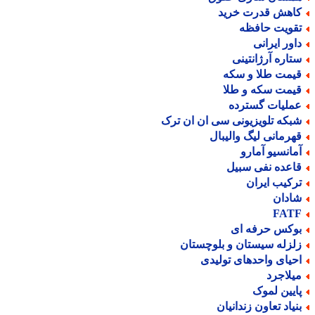
اهش قدرت خرید
قویت حافظه
اور ایرانی
تاره آرژانتینی
یمت طلا و سکه
یمت سکه و طلا
ملیات گسترده
بکه تلویزیونی سی ان ان ترک
هرمانی لیگ والیبال
مانسیو آمارو
اعده نفی سبیل
رکیب ایران
ادان
FAT
وکس حرفه ای
لزله سیستان و بلوچستان
حیای واحدهای تولیدی
یلاجرد
ایین لموک
نیاد تعاون زندانیان