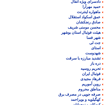
ادسرای ویژه انفال
مید مهرآرا
اهواره اینترنت
مق اسکواد استقلال
ادق رنجکشان
حسن مومنی شریف
یئت فوتبال استان بوشهر
هر فسا
ت لی
ستای
هدوست
شدید مبارزه با سرقت
ره باز
حریم روسیه
وتبال ایران
رهاد مجیدی
وبن آموریم
ناطق محروم
رفه جویی در مصرف برق
هگیلویه و بویراحمد
ودکان و نوجوانان