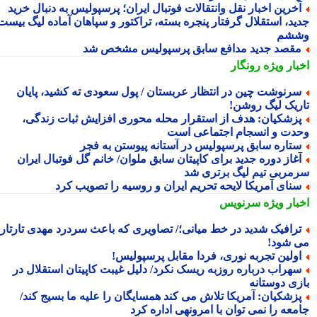
خرین اخبار نقل وانتقالات فوتبال ایران؛ پرسپولیس به دنبال خرید
ید، استقلال گرفتار پنجره بسته، تراکتور و سپاهان آماده لیگ بیست
شم
قصد جدید مدافع سابق پرسپولیس مشخص شد
بار ویژه
رونگار
رنوشت چین در انتظار عربستان / پول سعودی ته کشید، پایان
ریک لیگ روشن!
زشکیان: هدف از استقرار محله محوری افزایش ثبات زندگی،
دت و انسجام اجتماعی است
تاره سابق پرسپولیس در آستانه پیوستن به فجر
غاز دوره جدید برای کاپیتان سابق ملوان/ خانم گل فوتبال ایران
مربی تیم لیگ برتری شد
نای آمریکا لایحه تحریم ایران و روسیه را تصویب کرد
بار ویژه
سرنویس
رافیک شدید در خط میانی؛/ تصاویری که باعث سردرد مهدی تارتار
 شود!
ولین تجربه نوری، فردا مقابل پرسپولیس!
هراب درباره روزبه ریسک نکرد/ دلیل غیبت کاپیتان استقلال در
زی دوستانه
زشکیان: آمریکا تلاش می کند همسایگان را علیه ما بسیج کند/
معه را نمی توان با امرونهی اداره کرد