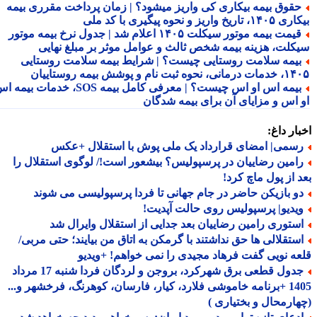
قوق بیمه بیکاری کی واریز میشود؟ | زمان پرداخت مقرری بیمه
تاریخ واریز و نحوه پیگیری با کد ملی
قیمت بیمه موتور سیکلت ۱۴۰۵ اعلام شد | جدول نرخ بیمه موتور
کلت، هزینه بیمه شخص ثالث و عوامل موثر بر مبلغ نهایی
یمه سلامت روستایی چیست؟ | شرایط بیمه سلامت روستایی
نحوه ثبت نام و پوشش بیمه روستاییان
بیمه اس او اس چیست؟ | معرفی کامل بیمه SOS، خدمات بیمه اس
 اس و مزایای آن برای بیمه شدگان
ار داغ:
سمی| امضای قرارداد یک ملی پوش با استقلال +عکس
امین رضاییان در پرسپولیس؟ بیشعور است!/ لوگوی استقلال را
 از پول ماچ کرد!
و بازیکن حاضر در جام جهانی تا فردا پرسپولیسی می شوند
یدیو| پرسپولیس روی حالت آپدیت!
ستوری رامین رضاییان بعد جدایی از استقلال وایرال شد
ستقلالی ها حق نداشتند با گرمکن به اتاق من بیایند؛ حتی مربی/
ه نویی گفت فرهاد مجیدی را نمی خواهم! +ویدیو
جدول قطعی برق شهرکرد، بروجن و لردگان فردا شنبه 17 مرداد
1405 +برنامه خاموشی فلارد، کیار، فارسان، کوهرنگ، فرخشهر و...
ارمحال و بختیاری )