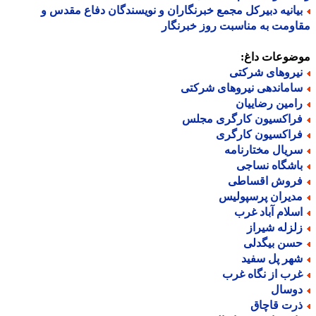
یانیه دبیرکل مجمع خبرنگاران و نویسندگان دفاع مقدس و
ومت به مناسبت روز خبرنگار
ضوعات داغ:
یروهای شرکتی
اماندهی نیروهای شرکتی
امین رضاییان
راکسیون کارگری مجلس
راکسیون کارگری
ریال مختارنامه
اشگاه نساجی
روش اقساطی
دیران پرسپولیس
سلام آباد غرب
لزله شیراز
سن بیگدلی
هر پل سفید
رب از نگاه غرب
وسال
رت قاچاق