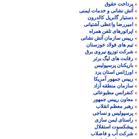
رداخت حقوق
تش نشانی و خدمات ایمنی
ستیار گابریل کالدرون
میررضا واعظی آشتیانی
پراتورهای تلفن همراه
ییس سازمان آتش نشانی
یم های فولاد خوزستان
رکت توزیع نیروی برق
قابت های لیگ برتر
ازیکنان پرسپولیس
ورژانس استان یزد
ییس جمهور آمریکا
ازمان منطقه آزاد
نفرانس مطبوعاتی
عاون رییس جمهور
هبر معظم انقلاب
رسپولیس و نساجی
استای ایمن سازی
یشکسوت استقلال
رکت آب و فاضلاب