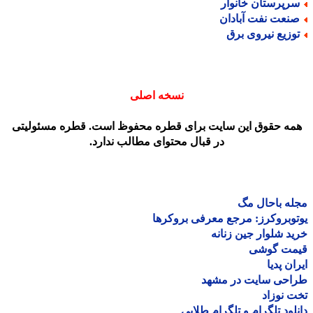
رپرستان خانوار
نعت نفت آبادان
وزیع نیروی برق
نسخه اصلی
مه حقوق این سایت برای قطره محفوظ است. قطره مسئولیتی
در قبال محتوای مطالب ندارد.
ه باحال مگ
وبروکرز: مرجع معرفی بروکرها
د شلوار جین زنانه
مت گوشی
ان پدیا
احی سایت در مشهد
 نوزاد
لود تلگرام و تلگرام طلایی