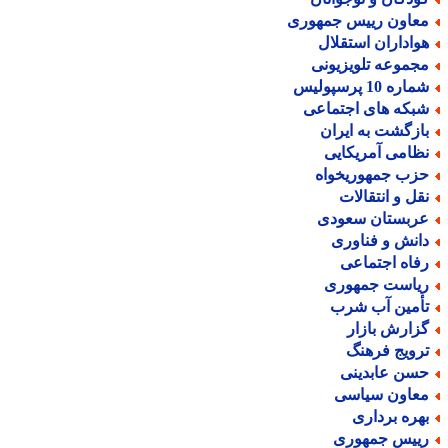
عاون رییس جمهوری
واداران استقلال
جموعه تلویزیونی
اره 10 پرسپولیس
بکه های اجتماعی
ازگشت به ایران
ظامی آمریکایی
زب جمهوریخواه
قل و انتقالات
ربستان سعودی
انش و فناوری
فاه اجتماعی
یاست جمهوری
أمین آب شرب
زارش بازار
رویج فرهنگ
سن عابدینی
عاون سیاسی
هره برداری
ییس جمهوری