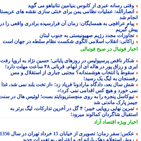
قتی رسانه عبری از کابوس بنیامین نتانیاهو می گوید
نصارالله: عملیات نظامی یمن برای خنثی سازی نقشه های عربستان
جام شد
یام عراقچی به همسایگان: زمان آن فرارسیده برادری واقعی را در
ش گیریم
جاوزات مجدد رژیم صهیونیستی به جنوب لبنان
اکانی: انقلاب اسلامی الگوی شکست نظام سلطه در جهان است
بار فوتبال در صبح فوتبالی
کار ناقص پرسپولیس در روزهای پایانی؛ حسین نژاد به اروپا رفت،
ی و رزاق پور در هاله ای از ابهام، قربانی ۴۸ ساعت مهلت دارد!
قوط یا انتخاب هوشمندانه؟ مجتبی جباری از استقلال و مس
سنجان به لیگ یک رسید!
ش سال بعد، دادگاه مارادونا فریاد زد؛ «از تخت بلند نمی شد، غذا
ی خورد و هیچ کس اقدامی نمی کرد!»
یوکاسل پنجره را به روی منچستریونایتد بست؛ لوئیس هال در سنت
مز پارک ماندنی شد
تمرین نهایی رویایی خیبر؛ ۴ گل در آخرین تدارکات، لیگ برتر به
تقبال شاگردان کمالوند میرود!
بار ویژه
اقتصاد آزاد
کس| سفر زمان؛ تصویری از خیابان 15 خرداد تهران در سال 1356
وش استعلام دهک یارانه ای و اعتراض به تغییرات جدید