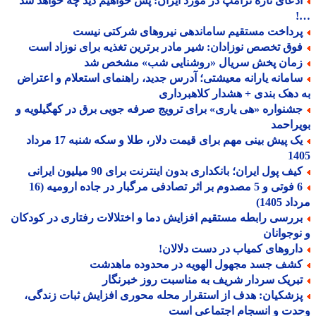
دعای تازه ترامپ در مورد ایران: پس خواهیم دید چه خواهد شد
رداخت مستقیم ساماندهی نیروهای شرکتی نیست
وق تخصص نوزادان: شیر مادر برترین تغذیه برای نوزاد است
مان پخش سریال «روشنایی شب» مشخص شد
امانه یارانه معیشتی؛ آدرس جدید، راهنمای استعلام و اعتراض
دهک بندی + هشدار کلاهبرداری
شنواره «هی یاری» برای ترویج صرفه جویی برق در کهگیلویه و
راحمد
یک پیش بینی مهم برای قیمت دلار، طلا و سکه شنبه 17 مرداد
14
ف پول ایران؛ بانکداری بدون اینترنت برای 90 میلیون ایرانی
6 فوتی و 5 مصدوم بر اثر تصادفی مرگبار در جاده ارومیه (16
 1405)
ررسی رابطه مستقیم افزایش دما و اختلالات رفتاری در کودکان
وجوانان
اروهای کمیاب در دست دلالان!
شف جسد مجهول الهویه در محدوده ماهدشت
بریک سردار شریف به مناسبت روز خبرنگار
زشکیان: هدف از استقرار محله محوری افزایش ثبات زندگی،
دت و انسجام اجتماعی است