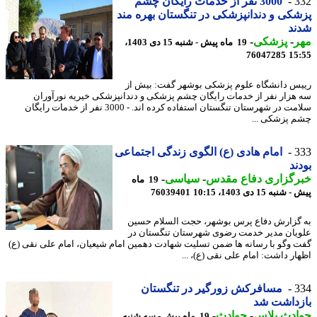
3
3000 نفر از خدمات رایگان چشم
کی و دندانپزشکی در تنگستان بهره مند
ند
ر
-
پزشکی
-
19 ماه پیش - شنبه 15 دی 1403،
76047285
15
س دانشگاه علوم پزشکی بوشهر گفت: بیش از
هزار نفر از خدمات رایگان چشم پزشکی و دندانپزشکی خیریه نورآوران
سلامت در شهرستان تنگستان استفاده کرده اند. - 3000 نفر از خدمات رایگان
 پزشکی ...
3
امام هادی (ع) الگوی زندگی اجتماعی
ند
رگزاری دفاع مقدس
-
سیاسی
-
19 ماه
نبه 15 دی 1403، 10:15
76039401
گزارش دفاع پرس بوشهر، حجت السلام حسین
یان مدیر خدمت رضوی شهرستان تنگستان در
 وگو با رسانه ها ضمن تسلیت شهادت دهمین امام شیعیان، امام علی نقی (ع)
ار داشت: امام علی نقی (ع)، ...
3
مسافرکش زورگیر در تنگستان
زداشت شد
ادث پلاس
-
حوادث
-
19 ماه پیش - سه شنبه