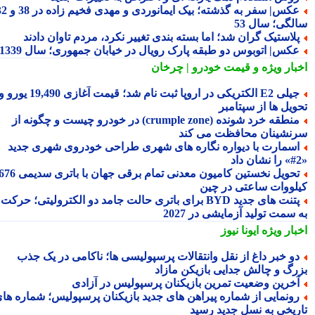
عکس| سفر به گذشته؛ بیک ایمانوردی و مهدی فخیم زاده در 38 و 32
لگی؛ سال 53
لاستیک گران شد؛ اما بسته بندی تغییر نکرد، مردم تاوان دادند
کس| اتوبوس دو طبقه پارک رویال در خیابان جمهوری؛ سال 1339
بار ویژه
و قیمت خودرو | چرخان
جیلی E2 الکتریکی در اروپا ثبت نام شد؛ قیمت آغازی 19,490 یورو و
ویل ها از سپتامبر
منطقه خرد شونده (crumple zone) در خودرو چیست و چگونه از
نشینان محافظت می کند
سمارت با دیواره نگاره های شهری طراحی خودروی شهری جدید
تحویل نخستین کامیون معدنی تمام برقی جهان با باتری سدیمی 676
لووات ساعتی در چین
پتنت های جدید BYD برای باتری حالت جامد دو الکترولیتی؛ حرکت
سمت تولید آزمایشی در 2027
بار ویژه
ایونا نیوز
و خبر داغ از نقل وانتقالات پرسپولیسی ها؛ ناکامی در یک جذب
رگ و چالش جدایی بازیکن مازاد
خرین وضعیت تمرین بازیکنان پرسپولیس در آزادی
ونمایی از شماره پیراهن های جدید بازیکنان پرسپولیس؛ شماره های
ریخی به نسل جدید رسید