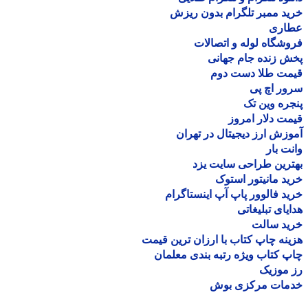
د ممبر تلگرام بدون ریزش
اری
شگاه لوله و اتصالات
 زنده جام جهانی
مت طلا دست دوم
ر اچ پی
ره وین تک
ت دلار امروز
زش ارز دیجیتال در تهران
ت بار
رین طراحی سایت یزد
د مانیتور استوک
د فالوور پاپ آپ اینستاگرام
یای تبلیغاتی
ید سالت
نه چاپ کتاب با ارزان ترین قیمت
 کتاب ویژه رتبه بندی معلمان
موزیک
مات مرکزی بوش