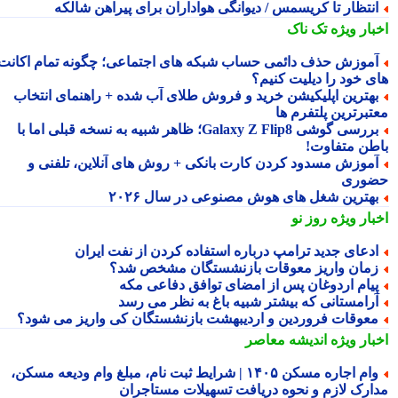
نتظار تا کریسمس / دیوانگی هواداران برای پیراهن شالکه
بار ویژه
تک ناک
موزش حذف دائمی حساب شبکه های اجتماعی؛ چگونه تمام اکانت
ی خود را دیلیت کنیم؟
هترین اپلیکیشن خرید و فروش طلای آب شده + راهنمای انتخاب
تبرترین پلتفرم ها
بررسی گوشی Galaxy Z Flip8؛ ظاهر شبیه به نسخه قبلی اما با
طن متفاوت!
موزش مسدود کردن کارت بانکی + روش های آنلاین، تلفنی و
وری
هترین شغل های هوش مصنوعی در سال ۲۰۲۶
بار ویژه
روز نو
دعای جدید ترامپ درباره استفاده کردن از نفت ایران
مان واریز معوقات بازنشستگان مشخص شد؟
یام اردوغان پس از امضای توافق دفاعی مکه
رامستانی که بیشتر شبیه باغ به نظر می رسد
عوقات فروردین و اردیبهشت بازنشستگان کی واریز می شود؟
بار ویژه
اندیشه معاصر
وام اجاره مسکن ۱۴۰۵ | شرایط ثبت نام، مبلغ وام ودیعه مسکن،
ارک لازم و نحوه دریافت تسهیلات مستاجران