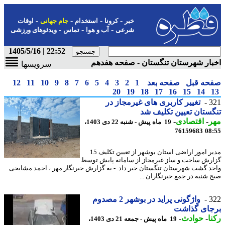
-
-
-
-
خبر
کرونا
استخدام
جام جهانی
اوقات
-
-
-
شرعی
آب و هوا
تماس
ویدئوهای ورزشی
22:52 | 1405/5/16
ار شهرستان تنگستان - صفحه هفدهم
سرویسها
حه قبل
صفحه بعد
1
2
3
4
5
6
7
8
9
10
11
12
20
19
18
17
16
15
14
3
تغییر کاربری های غیرمجاز در
ستان تعیین تکلیف شد
ر
-
اقتصادی
-
19 ماه پیش - شنبه 22 دی 1403،
76159683
08
مدیر امور اراضی استان بوشهر از تعیین تکلیف 15
رش ساخت و ساز غیرمجاز از سامانه پایش توسط
د گشت شهرستان تنگستان خبر داد. - به گزارش خبرنگار مهر ، احمد مشایخی
 شنبه در جمع خبرنگاران ...
3
واژگونی پراید در بوشهر 2 مصدوم
جای گذاشت
ا
-
حوادث
-
19 ماه پیش - جمعه 21 دی 1403،