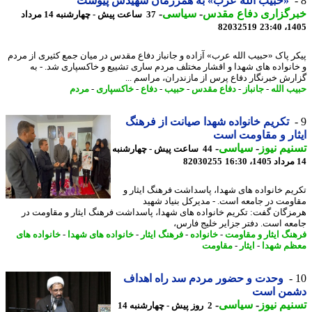
«حبیب الله عرب» به همرزمان شهیدش پیوست
رگزاری دفاع مقدس
-
سیاسی
-
37 ساعت پیش - چهارشنبه 14 مرداد
82032519
1405
ر پاک «حبیب الله عرب» آزاده و جانباز دفاع مقدس در میان جمع کثیری از مردم
انواده های شهدا و اقشار مختلف مردم ساری تشییع و خاکسپاری شد. - به
رش خبرنگار دفاع پرس از مازندران، مراسم ...
ب الله
-
جانباز
-
دفاع مقدس
-
حبیب
-
دفاع
-
خاکسپاری
-
مردم
تکریم خانواده شهدا صیانت از فرهنگ
ار و مقاومت است
یم نیوز
-
سیاسی
-
44 ساعت پیش - چهارشنبه
82030255
یم خانواده های شهدا، پاسداشت فرهنگ ایثار و
ومت در جامعه است. - مدیرکل بنیاد شهید
زگان گفت: تکریم خانواده های شهدا، پاسداشت فرهنگ ایثار و مقاومت در
عه است. دفتر جزایر خلیج فارس،
نگ ایثار و مقاومت
-
خانواده
-
فرهنگ ایثار
-
خانواده های شهدا
-
خانواده های
م شهدا
-
ایثار
-
مقاومت
وحدت و حضور مردم سد راه اهداف
من است
یم نیوز
-
سیاسی
-
2 روز پیش - چهارشنبه 14