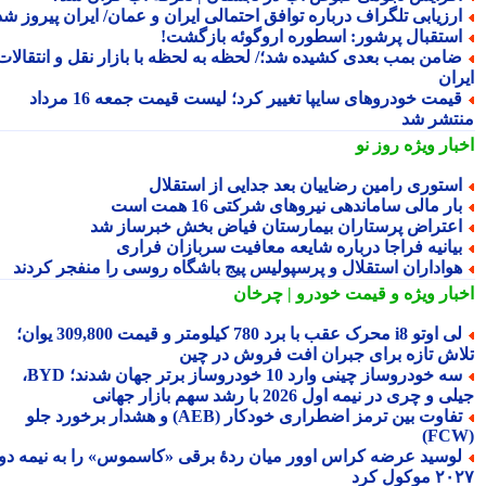
رزیابی تلگراف درباره توافق احتمالی ایران و عمان/ ایران پیروز شد
ستقبال پرشور: اسطوره اروگوئه بازگشت!
امن بمب بعدی کشیده شد؛/ لحظه به لحظه با بازار نقل و انتقالات
ران
قیمت خودروهای سایپا تغییر کرد؛ لیست قیمت جمعه 16 مرداد
تشر شد
بار ویژه
روز نو
ستوری رامین رضاییان بعد جدایی از استقلال
ار مالی ساماندهی نیروهای شرکتی 16 همت است
عتراض پرستاران بیمارستان فیاض بخش خبرساز شد
یانیه فراجا درباره شایعه معافیت سربازان فراری
واداران استقلال و پرسپولیس پیج باشگاه روسی را منفجر کردند
بار ویژه
و قیمت خودرو | چرخان
لی اوتو i8 محرک عقب با برد 780 کیلومتر و قیمت 309,800 یوان؛
اش تازه برای جبران افت فروش در چین
سه خودروساز چینی وارد 10 خودروساز برتر جهان شدند؛ BYD،
 و چری در نیمه اول 2026 با رشد سهم بازار جهانی
تفاوت بین ترمز اضطراری خودکار (AEB) و هشدار برخورد جلو
وسید عرضه کراس اوور میان ردهٔ برقی «کاسموس» را به نیمه دوم
وکول کرد