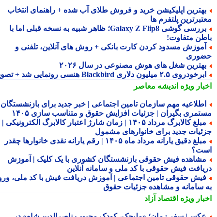
هترین اپلیکیشن خرید و فروش طلای آب شده + راهنمای انتخاب
تبرترین پلتفرم ها
بررسی گوشی Galaxy Z Flip8؛ ظاهر شبیه به نسخه قبلی اما با
طن متفاوت!
موزش مسدود کردن کارت بانکی + روش های آنلاین، تلفنی و
وری
هترین شغل های هوش مصنوعی در سال ۲۰۲۶
رخودروی ۲.۵ میلیون دلاری Blackbird هنسی رونمایی شد + تصویر
بار ویژه
اندیشه معاصر
طلاعیه مهم سازمان تامین اجتماعی | خبر جدید برای بازنشستگان و
تمری بگیران | جزئیات افزایش حقوق و متناسب سازی ۱۴۰۵
مبلغ کالابرگ مرداد ۱۴۰۵ | زمان شارژ اعتبار کالابرگ الکترونیکی |
ئیات جدید برای خانوارهای مشمول
مبلغ دقیق یارانه مرداد ماه ۱۴۰۵ | رقم یارانه نقدی خانوارها چقدر
ت؟
شاهده فیش حقوقی بازنشستگان کشوری با یک کلیک | آموزش
یافت فیش حقوقی با کد ملی و سامانه آنلاین
یش حقوقی تامین اجتماعی | آموزش دریافت فیش با کد ملی، ورود
 سامانه و مشاهده جزئیات حقوق
بار ویژه
اقتصاد آزاد
کس| سفر زمان؛ «ملیجک، کودک محبوب ناصرالدین شاه» در