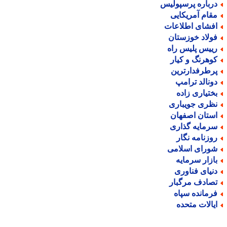
رباره پرسپولیس
قام آمریکایی
فشای اطلاعات
ولاد خوزستان
ییس پلیس راه
وهرنگ و کیار
رطرفدارترین
ونالد ترامپ
ختیاری زاده
ظری جویباری
ستان اصفهان
رمایه گذاری
وزنامه نگار
ورای اسلامی
ازار سرمایه
نیای فناوری
صادف مرگبار
رمانده سپاه
یالات متحده