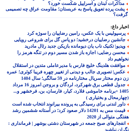
ذاکرات لبنان و اسراییل شکست خورد؟
شت پرده تعویق پاسخ به عربستان؛ مقاومت عراق چه تصمیمی
فت؟
ار داغ:
رسپولیس با یک عکس، رامین رضاییان را سوژه کرد
انشین رضاییان درخشید؛ دو پاس گل برای شروعی رویایی
یدیو| تکنیک ناب یان دیومانده بازیکن جدید رئال مادرید
حسن رضایی: اجازه باز شدن مسیر دوم در تنگه هرمز را
اهیم داد
وافقت هلدینگ خلیج فارس با مدیرعاملی متدین در استقلال
کس| تصویری جالب و دیدنی از تغییر چهره فریبا کوثری؛ عمره
وم مختار سریال مختارنامه در 59 سالگی؛ سال 1404
جدول قطعی برق شهرکرد، لردگان و بروجن امروز 16 مرداد
1405 +برنامه خاموشی فلارد، کیار، فارسان، بن، فرخشهر و...
ارمحال و بختیاری )
اور لندنی برای رسیدگی به پرونده بیرانوند انتخاب شده است
قیمت مس به 14201 دلار صعود کرد؛ در آستانه ششمین رشد
گی متوالی از 2020
نفجارهای صبح جمعه در شهرستان دشتی بوشهر | فرمانداری :
ان نباشید