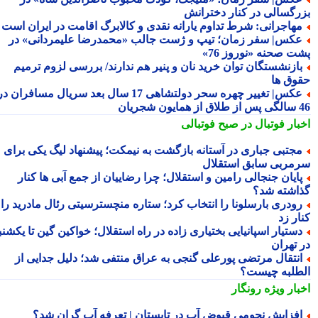
رگسالی در کنار دخترانش
هاجرانی: شرط تداوم یارانه نقدی و کالابرگ اقامت در ایران است
کس| سفر زمان؛ تیپ و ژست جالب «محمدرضا علیمردانی» در
ت صحنه «نوروز 76»
ازنشستگان توان خرید نان و پنیر هم ندارند/ بررسی لزوم ترمیم
وق ها
عکس| تغییر چهره سحر دولتشاهی 17 سال بعد سریال مسافران در
شجریان
بار فوتبال در صبح فوتبالی
جتبی جباری در آستانه بازگشت به نیمکت؛ پیشنهاد لیگ یکی برای
مربی سابق استقلال
ایان جنجالی رامین و استقلال؛ چرا رضاییان از جمع آبی ها کنار
اشته شد؟
ودری بارسلونا را انتخاب کرد؛ ستاره منچسترسیتی رئال مادرید را
ر زد
ستیار اسپانیایی بختیاری زاده در راه استقلال؛ خواکین گین تا یکشنبه
 تهران
نتقال مرتضی پورعلی گنجی به عراق منتفی شد؛ دلیل جدایی از
طلبه چیست؟
بار ویژه
رونگار
فزایش نجومی قبوض آب در تابستان | تعرفه آب گران شد؟