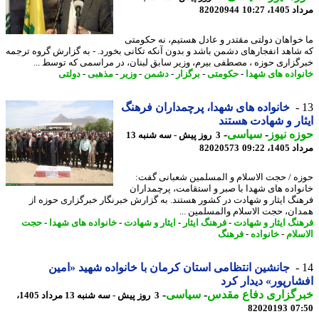
1، 10:27
82020944
خواهان دولتی مقتدر و عادل هستیم، نه حکومتی
شاهد انفجارهای دشمن باشد و بدون آنکه تکانی بخورد. - به گزارش گروه ترجمه
گزاری حوزه ، مصطفی بیرم، وزیر سابق لبنان، در مراسمی که توسط ...
واده های شهدا
-
حکومتی
-
برگزار
-
دشمن
-
وزیر
-
مذهبی
-
دولتی
خانواده های شهدا، پرچمداران فرهنگ
ار و شهادت هستند
ه نیوز
-
سیاسی
-
3 روز پیش - سه شنبه 13
1، 09:22
82020573
ه / حجت الاسلام و المسلمین شعبانی گفت:
واده های شهدا با صبر و استقامت، پرچمداران
نگ ایثار و شهادت در کشور هستند. به گزارش خبرنگار خبرگزاری حوزه از
ان، حجت الاسلام والمسلمین ...
نگ ایثار و شهادت
-
فرهنگ ایثار
-
ایثار و شهادت
-
خانواده های شهدا
-
حجت
سلام
-
خانواده
-
فرهنگ
جانشین انتظامی استان کرمان با خانواده شهید «امین
ارپور» دیدار کرد
رگزاری دفاع مقدس
-
سیاسی
-
3 روز پیش - سه شنبه 13 مرداد 1405،
82020193
07