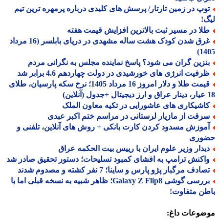
وپ در زمین تارتار/ پرسش های کلیدی درباره پرمهره ترین تیم
!
لا در مسیر ثبت بالاترین افزایش قیمت هفته
غرق شدن کودک هشت ساله مشهدی در دریای بابلسر (16 مرداد
14
نزین گران می شود؟ پاسخ نماینده مجلس به نگرانی مردم
رفیت انرژی های خورشیدی در دولت چهاردهم 4.6 برابر شد
قیمت طلا و دلار امروز 16 مرداد 1405؛ نرخ سکه پارسیان، طلای
اشیکاری های عاشورایی در تکیه معاون الملک
رقت از مازیار لرستانی در مراسم ختم اکبر عبدی
موزش مسدود کردن کارت بانکی + روش های آنلاین، تلفنی و
وری
یدار وزیر علوم ایران با رییس بیت الحکمه عراق
اکنش ترامپ به افشای کمبود تسلیحات؛ دستور تحقیق صادر شد
ادف مرگبار پژو پارس و ساینا؛ 7 نفر کشته و مصدوم شدند
بررسی گوشی Galaxy Z Flip8؛ ظاهر شبیه به نسخه قبلی اما با
ن متفاوت!
ضوعات داغ: