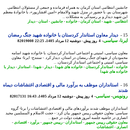
شین انتظامی استان کرمان به همراه فرمانده و جمعی از مسئولان انتظامی
ستان بم، با حضور در منزل شهید والامقام «امین افشارپور»، با خانوادهٔ معظم
 شهید دیدار و بر رسیدگی به مشکلات ...
ظامی
-
شهید
-
استان کرمان
-
خانواده
-
جانشین
-
استان
-
دیدار
دیدار معاون استاندار کردستان با خانواده شهید جنگ رمضان
ا
-
سیاسی
-
4 روز پیش - دوشنبه 12 مرداد 1405، 22:25
82019008
ون سیاسی، امنیتی و اجتماعی استاندار کردستان، با خانواده شهید اسامه
ودیان از شهدای جنگ رمضان در استان، دیدار کرد. - سنندج- ایرنا- معاون
سی، امنیتی و اجتماعی استاندار کردستان، ...
واده
-
استاندار کردستان
-
خانواده های شهدا
-
دیدار
-
شهدا
-
استاندار
-
دیدار با
واده های شهدا
استانداران موظف به برآورد مالی و اقتصادی اغتشاشات دیماه
ند
نویس
-
سیاسی
-
4 روز پیش - دوشنبه 12 مرداد 1405، 16:43
82017131
انداران موظف شدند برآوردهای مالی و اقتصادی اغتشاشات را برنا- گروه
سی: معاون حقوقی رییس جمهور بیان کرد: - حجت الاسلام و المسلمین مجید
اری در حاشیه جلسه امروز هیئت دولت در جمع ...
ون حقوقی رییس جمهور
-
استانداران
-
رییس جمهور
-
برآورد
-
اقتصادی
-
اری
-
اغتشاشات