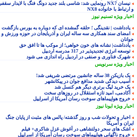
نیسان NX7 رونمایی شد: شاسی بلند جدید دونگ فنگ با لایدار سقفی
رتباط با خانواده NX8
بار ویژه
تسنیم نیوز
ادداشت | نقدینگی ؛ حلقه گمشده ای که دوباره به بورس بازگشت
مضای سند همکاری سه ساله ایران و آذربایجان در حوزه ورزش و
انان
ادداشت| نشانه های خون خواهی؛ از موکب ها تا افقِ حق
وسعه انرژی تجدیدپذیر در 317 مدرسه اردبیل
هرک فناوری و صنفی در اردبیل راه اندازی می شود
بار ویژه
سرنویس
 بازیکن 38 ساله جانشین مرتضی شریفی شد!
سیب دیدگی شدید مدافع جوان در پیکانشهر
ک خرید لیگ برتری دیگر هم کنسل شد
کادمی، امید تازه استقلال در روزهای سخت
روج هواپیماهای سوخت رسان آمریکا از اسراییل
بار ویژه
ایونا نیوز
خبار و تحولات شب و روز گذشته/ پالس های مثبت از پایان جنگ
ان و آمریکا
شک های سحر دولتشاهی در آغوش غزل شاکری+ فیلم
روج ناگهانی هواپیماهای سوخت رسان آمریکا از اسراییل