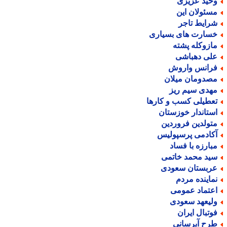
حید عزیزی
سئولان این
رایط تاجر
سارت های بسیاری
ازوکله پشته
لی دهباشی
رانس واروش
صدومان میلان
هدی سیم ریز
عطیلی کسب و کارها
ستاندار خوزستان
تولدین فروردین
کادمی پرسپولیس
بارزه با فساد
ید محمد خاتمی
ربستان سعودی
ماینده مردم
عتماد عمومی
لیعهد سعودی
وتبال ایران
رح آبرسانی