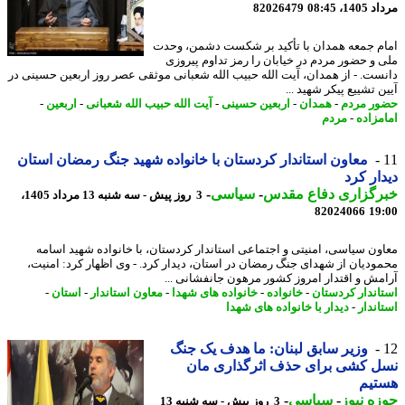
1، 08:45
82026479
م جمعه همدان با تأکید بر شکست دشمن، وحدت
 و حضور مردم در خیابان را رمز تداوم پیروزی
ست. - از همدان، آیت الله حبیب الله شعبانی موثقی عصر روز اربعین حسینی در
 تشییع پیکر شهید ...
ر مردم
-
همدان
-
اربعین حسینی
-
آیت الله حبیب الله شعبانی
-
اربعین
-
مزاده
-
مردم
معاون استاندار کردستان با خانواده شهید جنگ رمضان استان
ار کرد
رگزاری دفاع مقدس
-
سیاسی
-
3 روز پیش - سه شنبه 13 مرداد 1405،
82024066
19
ون سیاسی، امنیتی و اجتماعی استاندار کردستان، با خانواده شهید اسامه
ودیان از شهدای جنگ رمضان در استان، دیدار کرد. - وی اظهار کرد: امنیت،
مش و اقتدار امروز کشور مرهون جانفشانی ...
اندار کردستان
-
خانواده
-
خانواده های شهدا
-
معاون استاندار
-
استان
-
اندار
-
دیدار با خانواده های شهدا
وزیر سابق لبنان: ما هدف یک جنگ
ل کشی برای حذف اثرگذاری مان
تیم
ه نیوز
-
سیاسی
-
3 روز پیش - سه شنبه 13