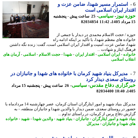
استمرار مسیر شهدا، ضامن عزت و
دار ایران اسلامی است
ه نیوز
-
سیاسی
-
25 ساعت پیش - پنجشنبه
82034854
ه / حجت الاسلام محمدی در دیدار با جمعی از
واده های معظم شهدا، با تأکید بر اینکه ادامه راه
ا، ضامن عزت، امنیت و اقتدار ایران اسلامی است، گفت: زنده نگه داشتن
نگ ایثار و شهادت ...
واده
-
ایران اسلامی
-
اقتدار ایران
-
شهدا
-
حجت الاسلام
-
اسلامی
-
آرمان های
لاب اسلامی
مدیرکل بنیاد شهید کرمان با خانواده های شهدا و جانبازان در
تای سعدی دیدار کرد
رگزاری دفاع مقدس
-
سیاسی
-
26 ساعت پیش - پنجشنبه 15 مرداد
82034400
1405
مدیرکل بنیاد شهید و امور ایثارگران استان کرمان، عصر چهارشنبه 14 مردادماه با
ر در روستای سعدی، ضمن دیدار با والدین شهدا و جانبازان منطقه، - به
رش دفاع پرس از کرمان، در راستای تداوم ...
د شهید و امور ایثارگران
-
جانبازان
-
بنیاد شهید
-
والدین شهدا
-
شهید
-
خانواده
 شهدا و جانبازان
-
مدیرکل