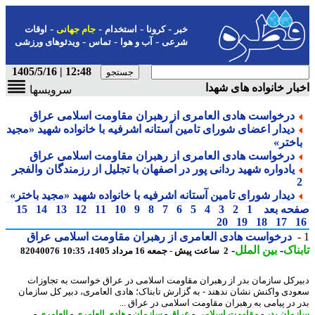
-
-
-
-
خبر
کرونا
استخدام
جام جهانی
اوقات
-
-
-
شرعی
آب و هوا
تماس
ویدئوهای ورزشی
12:48 | 1405/5/16
ار خانواده های شهدا
سرویسها
درخواست هادی العامری از رهبران مقاومت اسلامی عراق
دیدار اعضای شورای تامین آستانه اشرفیه با خانواده شهید «مجید
اختر»
درخواست هادی العامری از رهبران مقاومت اسلامی عراق
یادواره شهید ردانی پور در اصفهان با تجلیل از رزمندگان والفجر
دیدار شورای تامین آستانه اشرفیه با خانواده شهید «مجید باختر»
حه بعد
1
2
3
4
5
6
7
8
9
10
11
12
13
14
15
20
19
18
17
درخواست هادی العامری از رهبران مقاومت اسلامی عراق
ناک
-
بین الملل
-
2 ساعت پیش - جمعه 16 مرداد 1405، 10:35
82040076
رکل سازمان بدر از رهبران مقاومت اسلامی در عراق خواست به تجاوزات
دی واکنش نشان ندهند - به گزارش تابناک؛ هادی العامری، دبیر کل سازمان
 در پیامی به رهبران مقاومت اسلامی در عراق ...
مان بدر
-
مقاومت اسلامی
-
عراق
-
سازمان
-
هادی العامری
-
العامری
-