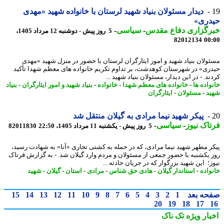
دیدار مسئولان بنیاد شهید لرستان با خانواده شهید «مهدی
دری»
رگزاری دفاع مقدس
-
سیاسی
-
5 روز پیش - دوشنبه 12 مرداد 1405،
82012134
00
ولان بنیاد شهید و امور ایثارگران لرستان با حضور در منزل شهید «مهدی
ری» در شهرستان کوهدشت، بر تداوم تکریم خانواده های معظم شهدا تأکید
د. - در این دیدار، مسئولان بنیاد شهید ...
واده ها
-
خانواده های معظم شهدا
-
خانواده
-
بنیاد شهید و امور ایثارگران
-
بنیاد
د
-
مسئولان
-
ایثارگران
پیکر شهید نیما مرادی به گیلان منتقل شد
اک نیوز
-
سیاسی
-
5 روز پیش - یکشنبه 11 مرداد 1405، 22:50
82011830
ر مطهر شهید نیما مرادی، که در حمله به کشتی تجاری «آنا» به شهادت رسید،
 یکشنبه با حضور جمعی از مسئولان و مردم وارد گیلان شد. - به گزارش فرتاک
؛ این شهید بزرگوار که در جریان حادثه ...
واده
-
استاندار گیلان
-
هادی حق شناس
-
مرادی
-
استان
-
گیلان
-
شهید
حه بعد
1
2
3
4
5
6
7
8
9
10
11
12
13
14
15
20
19
18
17
بار ویژه
تک ناک