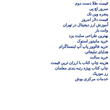
مت طلا دست دوم
ر اچ پی
ره وین تک
ت دلار امروز
زش ارز دیجیتال در تهران
ت بار
رین طراحی سایت یزد
د مانیتور استوک
د فالوور پاپ آپ اینستاگرام
یای تبلیغاتی
ید سالت
نه چاپ کتاب با ارزان ترین قیمت
 کتاب ویژه رتبه بندی معلمان
موزیک
مات مرکزی بوش