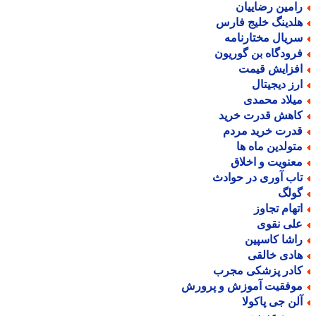
امین رضاییان
لدینگ خلیج فارس
ریال مختارنامه
رودگاه بن گوریون
فزایش قیمت
رز دیجیتال
یلاد محمدی
اهش قدرت خرید
درت خرید مردم
تولدین ماه ها
عنویت و اخلاق
اب آوری در حوادث
ولگ
تهام تجاوز
لی نقوی
اشا کاسپین
ادی خالقی
ادر پزشکی مجرب
وفقیت آموزش و پرورش
لن جی پاکولا