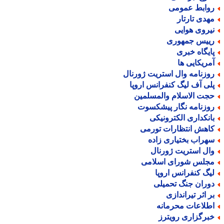
وابط عمومی
هدی تارتار
یروی هوایی
ییس جمهوری
ایگاه خبری
مریکایی ها
وزنامه وال استریت ژورنال
لی آف لیگ کنفرانس اروپا
جت الاسلام والمسلمین
وزنامه نگار پیشکسوت
انکداری الکترونیکی
اهش انتظارات تورمی
هراب بختیاری زاده
ال استریت ژورنال
جلس شورای اسلامی
یگ کنفرانس اروپا
وران جنگ تحمیلی
ر اثر تیراندازی
طلاعات محرمانه
برگزاری رویترز