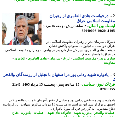
ومت
درخواست هادی العامری از رهبران
اومت اسلامی عراق
نا
-
بین الملل
-
2 ساعت پیش - جمعه 16 مرداد
82040006
1405
رکل سازمان بدر از رهبران مقاومت اسلامی در
ق خواست به تجاوزات سعودی واکنش نشان
ند. - هادی العامری، دبیر کل سازمان بدر در پیامی به رهبران مقاومت اسلامی
عراق خواستار تعویق ...
مان بدر
-
مقاومت اسلامی
-
عراق
-
سازمان
-
هادی العامری
-
العامری
-
ومت
یادواره شهید ردانی پور در اصفهان با تجلیل از رزمندگان والفجر
اک نیوز
-
سیاسی
-
15 ساعت پیش - پنجشنبه 15 مرداد 1405، 21:40
82038
یادواره شهید مصطفی ردانی پور و تجلیل از نقش آفرینان عملیات والفجر 2 در
اصفهان برگزار شد. این مراسم به مناسبت 15 مرداد، سالروز شهادت این فرمانده
ع مقدس، - به گزارش فرتاک نیوز؛ یادواره ...
یات والفجر
-
یادواره شهید
-
خانواده های شهدا
-
عملیات
-
یادواره
-
دفاع