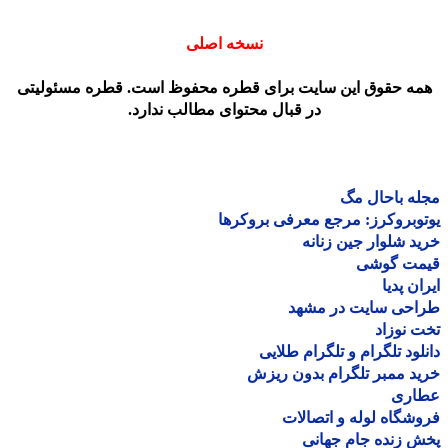
نسخه اصلی
مه حقوق این سایت برای قطره محفوظ است. قطره مسئولیتی
در قبال محتوای مطالب ندارد.
ه باحال مگ
وبروکرز: مرجع معرفی بروکرها
د شلوار جین زنانه
مت گوشی
ان پدیا
احی سایت در مشهد
 نوزاد
لود تلگرام و تلگرام طلایی
د ممبر تلگرام بدون ریزش
اری
شگاه لوله و اتصالات
 زنده جام جهانی