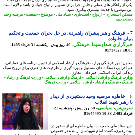
 از راهکار های عملی و قابل اجرا برای تسهیل ازدواج جوانان باشد و لازم است
 موضوع با جدیت بیشتری پیگیری شود. ...
ن استیجاری
-
ازدواج
-
استیجاری
-
ستاد ملی
-
موضوع
-
جمعیت
-
مرضیه وحید
جردی،
فرهنگ و هنر پیشران راهبردی در حل بحران جمعیت و تحکیم
ان خانواده
رگزاری صداوسیما
-
فرهنگی
-
49 روز پیش - یکشنبه 31 خرداد 1405،
81717527
18
ون امور فرهنگی وزارت فرهنگ و ارشاد اسلامی از تدوین برنامه های عملیاتی،
افزایی دستگاه های مسئول و بهره گیری از ظرفیت های هنری برای ترویج سبک
گی ایرانی-اسلامی خبر داد. - معاون ...
رت فرهنگ و ارشاد اسلامی
-
فرهنگ و ارشاد اسلامی
-
وزارت فرهنگ و ارشاد
-
نگ
-
فرهنگ و ارشاد
-
ارشاد اسلامی
-
وزارت فرهنگ
خاطره مرضیه وحید دستجردی از دیدار
رهبر شهید انقلاب
نویس
-
سیاسی
-
59 روز پیش - پنجشنبه 21
14، 10:33
81644495
ر ستاد ملی جمعیت با بیان خاطره ای از حضور در
 رهبری، گفت: امام شهیدمان از بنده در خصوص