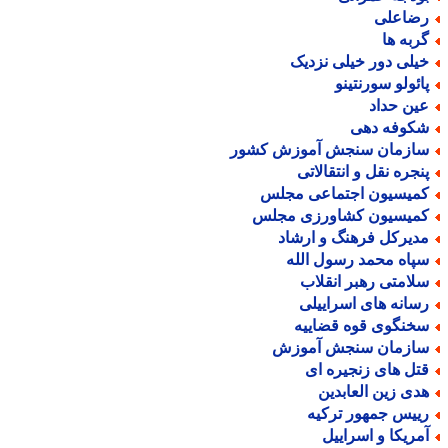
ضاعلی
ربه ها
یلی دور خیلی نزدیک
ائولو سورنتینو
ین حداد
کوفه دهی
ازمان سنجش آموزش کشور
نجره نقل و انتقالاتی
میسیون اجتماعی مجلس
میسیون کشاورزی مجلس
دیرکل فرهنگ و ارشاد
پاه محمد رسول الله
لامتی رهبر انقلاب
سانه های اسراییلی
خنگوی قوه قضاییه
ازمان سنجش آموزش
تل های زنجیره ای
دی زین العابدین
ییس جمهور ترکیه
مریکا و اسراییل