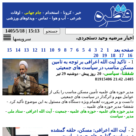
-
-
-
-
خبر
کرونا
استخدام
جام جهانی
اوقات
-
-
-
شرعی
آب و هوا
تماس
ویدئوهای ورزشی
15:13 | 1405/5/18
ار مرضیه وحید دستجردی،
سرویسها
حه بعد
1
2
3
4
5
6
7
8
9
10
11
12
13
14
15
20
19
18
17
تاکید آیت الله اعرافی بر توجه به تامین
کن مناسب در سیاست های جمعیتی
نا
-
سیاسی
-
20 روز پیش - دوشنبه 29 تیر
81915406
1405
ر حوزه های علمیه تأمین مسکن مناسب را یکی از
مل مهم و اثرگذار در سیاست های جمعیتی
ست و بر ضرورت اهتمام ویژه دستگاه های مسئول به این موضوع تأکید کرد. -
نا- مدیر حوزه های علمیه ...
ر حوزه های علمیه
-
حوزه های علمیه
-
جمعیت
-
آیت الله اعرافی
-
ستاد ملی
-
ر
-
سیاست
آیت الله اعرافی: مسکن، حلقه گمشده
 سیاست گذاری های جمعیتی است