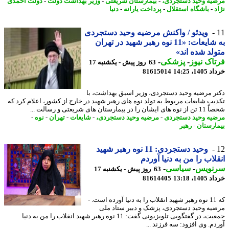
یه وحید دستجردی،
-
بیمارستان شریعتی
-
وزیر بهداشت دولت
-
دولت احمدی
-
باشگاه استقلال
-
پرداخت یارانه
-
دنیا
ویدئو / واکنش مرضیه وحید دستجردی
به شایعات: «11 نوه رهبر شهید در تهران
لد شده اند»
اک نیوز
-
پزشکی
-
63 روز پیش - یکشنبه 17
14، 14:25
81615014
ر مرضیه وحید دستجردی، وزیر اسبق بهداشت، با
یب شایعات مربوط به تولد نوه های رهبر شهید در خارج از کشور، اعلام کرد که
را در بیمارستان های شریعتی و رسالت ...
یه وحید دستجردی
-
مرضیه وحید دستجردی،
-
شایعات
-
تهران
-
نوه
-
ارستان
-
رهبر
وحید دستجردی: 11 نوه رهبر شهید
لاب را من به دنیا آوردم
نویس
-
سیاسی
-
63 روز پیش - یکشنبه 17
14، 13:18
81614405
که 11 نوه رهبر شهید انقلاب را به دنیا آورده است. -
یه وحید دستجردی، پزشک و دبیر ستاد ملی
جمعیت، در گفتگویی تلویزیونی گفت: 11 نوه رهبر شهید انقلاب را من به دنیا
م. وی افزود: سه فرزند ...