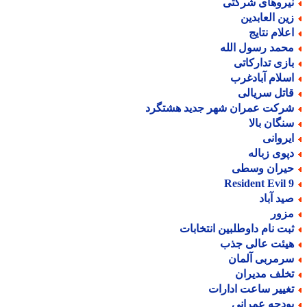
یروهای شرکتی
ین العابدین
علام نتایج
حمد رسول الله
ازی تدارکاتی
سلام آبادغرب
اتل سریالی
رکت عمران شهر جدید هشتگرد
نگان بالا
یروانی
پوی زباله
یران وسطی
Resident Evil 
ید آباد
زور
بت نام داوطلبین انتخابات
یئت عالی جذب
رمربی آلمان
خلف مدیران
غییر ساعت ادارات
ودجه عمرانی