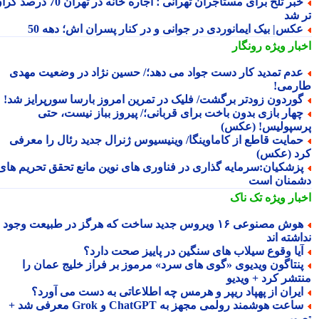
خبر تلخ برای مستاجران تهرانی ؛ اجاره خانه در تهران 70 درصد گران
 شد
کس| بیک ایمانوردی در جوانی و در کنار پسران اش؛ دهه 50
بار ویژه
رونگار
دم تمدید کار دست جواد می دهد؛/ حسین نژاد در وضعیت مهدی
رمی!
وردون زودتر برگشت/ فلیک در تمرین امروز بارسا سورپرایز شد!
هار بازی بدون باخت برای قربانی؛/ پیروز بباز نیست، حتی
سپولیس! (عکس)
مایت قاطع از کاماوینگا/ وینیسیوس ژنرال جدید رئال را معرفی
د (عکس)
زشکیان:سرمایه گذاری در فناوری های نوین مانع تحقق تحریم های
منان است
بار ویژه
تک ناک
هوش مصنوعی ۱۶ ویروس جدید ساخت که هرگز در طبیعت وجود
شته اند
یا وقوع سیلاب های سنگین در پاییز صحت دارد؟
نتاگون ویدیوی «گوی های سرد» مرموز بر فراز خلیج عمان را
تشر کرد + ویدیو
یران از پهپاد ریپر و هرمس چه اطلاعاتی به دست می آورد؟
ساعت هوشمند رولمی مجهز به ChatGPT و Grok معرفی شد +
ویر