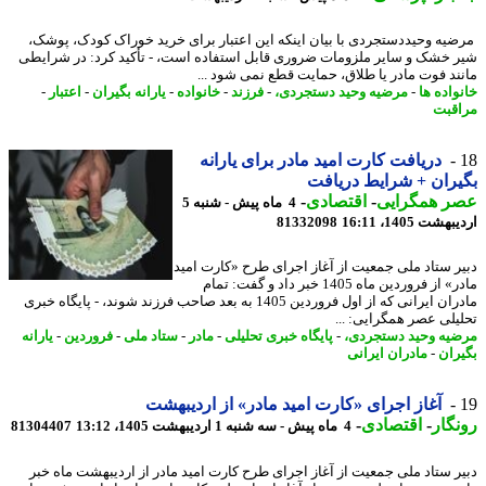
یه وحیددستجردی با بیان اینکه این اعتبار برای خرید خوراک کودک، پوشک،
 خشک و سایر ملزومات ضروری قابل استفاده است، - تأکید کرد: در شرایطی
ند فوت مادر یا طلاق، حمایت قطع نمی شود ...
واده ها
-
مرضیه وحید دستجردی،
-
فرزند
-
خانواده
-
یارانه بگیران
-
اعتبار
-
قبت
دریافت کارت امید مادر برای یارانه
ران + شرایط دریافت
ر همگرایی
-
اقتصادی
-
4 ماه پیش - شنبه 5
شت 1405، 16:11
81332098
ر ستاد ملی جمعیت از آغاز اجرای طرح «کارت امید
مادر» از فروردین ماه 1405 خبر داد و گفت: تمام
مادران ایرانی که از اول فروردین 1405 به بعد صاحب فرزند شوند، - پایگاه خبری
یلی عصر همگرایی: ...
یه وحید دستجردی،
-
پایگاه خبری تحلیلی
-
مادر
-
ستاد ملی
-
فروردین
-
یارانه
ران
-
مادران ایرانی
آغاز اجرای «کارت امید مادر» از اردیبهشت
گار
-
اقتصادی
-
4 ماه پیش - سه شنبه 1 اردیبهشت 1405، 13:12
81304407
ر ستاد ملی جمعیت از آغاز اجرای طرح کارت امید مادر از اردیبهشت ماه خبر