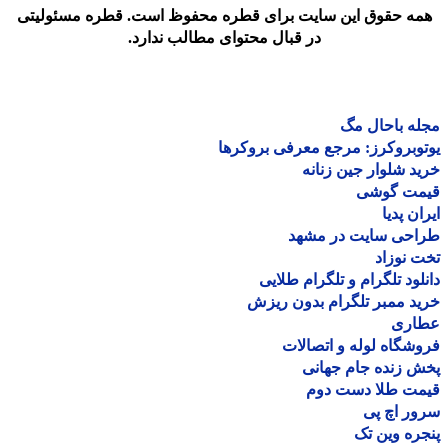
مه حقوق این سایت برای قطره محفوظ است. قطره مسئولیتی
در قبال محتوای مطالب ندارد.
ه باحال مگ
وبروکرز: مرجع معرفی بروکرها
د شلوار جین زنانه
مت گوشی
ان پدیا
احی سایت در مشهد
 نوزاد
لود تلگرام و تلگرام طلایی
د ممبر تلگرام بدون ریزش
اری
شگاه لوله و اتصالات
 زنده جام جهانی
مت طلا دست دوم
ر اچ پی
ره وین تک