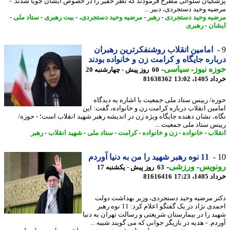
کیان سئوالی مطرح فرمودند که نظر حقیر را در خصوص ایشان جویا شدند. -
یه وحید دستجردی، دبیر ...
یه وحید دستجردی
-
رهبر
-
مرضیه وحید دستجردی،
-
بیت رهبری
-
ستاد ملی
-
ان
-
رهبری
امامین انقلاب روشنفکرترین رهبران
اره جایگاه و کرامت زن و خانواده بودند
ه نیوز
-
سیاسی
-
60 روز پیش - چهارشنبه 20
14، 13:02
81638362
ه/ رییس ستاد ملی جمعیت با اشاره به دیدگاه
مین انقلاب درباره کرامت زن و خانواده، گفت: این
ه، نشان دهنده جایگاه ویژه زن در اندیشه رهبر شهید انقلاب است؛ - حوزه/
س ستاد ملی جمعیت ...
لاب
-
خانواده
-
زن و خانواده
-
کرامت
-
ستاد ملی
-
شهید انقلاب
-
رهبر
11 نوه رهبر شهید را من به دنیا آوردم
نویس
-
ورزشی
-
63 روز پیش - یکشنبه 17
14، 17:23
81616416
ر مرضیه وحید دستجردی، وزیر بهداشت دولت
احمدی نژاد در یک گفتگو اعلام کرد: 11 نوه رهبر
د را در بیمارستان شریعتی و رسالت تهران به دنیا
م. - هدیه در بازیگر جوانی که می گویند شبیه ...