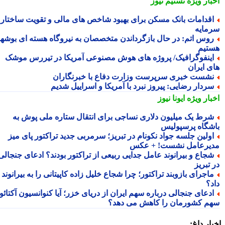
بار ویژه
تسنیم نیوز
قدامات بانک مسکن برای بهبود شاخص های مالی و تقویت ساختار
مایه
وس اتم: در حال بازگرداندن متخصصان به نیروگاه هسته ای بوشهر
تیم
ینفوگرافیک/ پروژه های هوش مصنوعی آمریکا در تیررس موشک
ی ایران
شست خبری سرپرست وزارت دفاع با خبرنگاران
ردار رضایی: پیروز نبرد با آمریکا و اسراییل شدیم
بار ویژه
ایونا نیوز
رط یک میلیون دلاری نساجی برای انتقال ستاره ملی پوش به
شگاه پرسپولیس
ولین جلسه جواد نکونام در تبریز؛ سرمربی جدید تراکتور پای میز
یرعامل نشست! + عکس
جاع و بیرانوند عامل جدایی ربیعی از تراکتور بودند؟ ادعای جنجالی
تبریز
اجرای بازوبند تراکتور؛ چرا شجاع خلیل زاده کاپیتانی را به بیرانوند
د؟
دعای جنجالی درباره سهم ایران از دریای خزر؛ آیا کنوانسیون آکتائو
م کشورمان را کاهش می دهد؟
ار داغ: