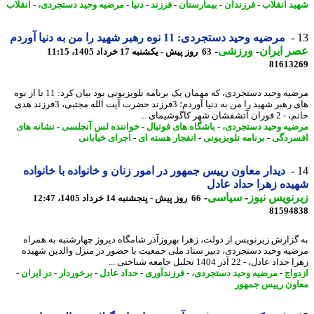
د انقلاب
-
فرزندان
-
بیمارستان
-
فرزند
-
دنیا
-
مرضیه وحید دستجردی،
-
انقلاب
مرضیه وحید دستجردی: 11 نوه رهبر شهید را من به دنیا آوردم
 ایران
-
ورزشی
-
63 روز پیش - یکشنبه 17 خرداد 1405، 11:15
81613
مرضیه وحید دستجردی، که مهمان یک برنامه تلویزیونی بود بیان کرد: 11 تا از نوه
های رهبر شهید را من به دنیا آوردم؛ 3فرزند حضرت آیت الله مجتبی، 3فرزند هدی
تشفشان شهر کاگوشیمای ...
یه وحید دستجردی،
-
باشگاه های فوتبال
-
خواننده لس آنجلسی
-
نشانه های
ردگی
-
برنامه تلویزیونی
-
انفجار هسته ای
-
اجرای خیابانی
دیدار معاون رییس جمهور در امور زنان و خانواده با خانواده
ده زهرا حداد عادل
نویس نیوز
-
سیاسی
-
66 روز پیش - پنجشنبه 14 خرداد 1405، 12:47
81594
گزارش زیرنویس از دولت، زهرا بهروزآذر شامگاه دیروز چهارشنبه به همراه
یه وحید دستجردی، دبیر ستاد ملی جمعیت با حضور در منزل والدین شهیده
 عادل، - 22 آذر 1404 تحلیل جامعه شناختی ...
واج
-
مرضیه وحید دستجردی،
-
فرزندآوری
-
حداد عادل
-
برخوردار
-
در ایران
-
ون رییس جمهور