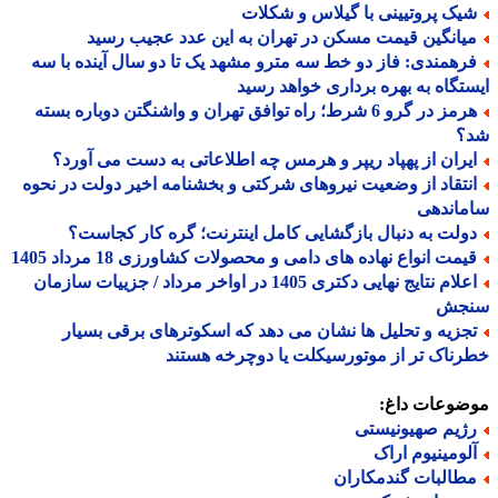
یک پروتیینی با گیلاس و شکلات
یانگین قیمت مسکن در تهران به این عدد عجیب رسید
رهمندی: فاز دو خط سه مترو مشهد یک تا دو سال آینده با سه
تگاه به بهره برداری خواهد رسید
هرمز در گرو 6 شرط؛ راه توافق تهران و واشنگتن دوباره بسته
؟
یران از پهپاد ریپر و هرمس چه اطلاعاتی به دست می آورد؟
نتقاد از وضعیت نیروهای شرکتی و بخشنامه اخیر دولت در نحوه
ماندهی
ولت به دنبال بازگشایی کامل اینترنت؛ گره کار کجاست؟
یمت انواع نهاده های دامی و محصولات کشاورزی 18 مرداد 1405
اعلام نتایج نهایی دکتری 1405 در اواخر مرداد / جزییات سازمان
جش
جزیه و تحلیل ها نشان می دهد که اسکوترهای برقی بسیار
ناک تر از موتورسیکلت یا دوچرخه هستند
ضوعات داغ:
ژیم صهیونیستی
لومینیوم اراک
طالبات گندمکاران