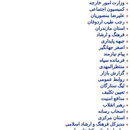
زارت امور خارجه
میسیون اجتماعی
لیرضا منصوریان
جب طیب اردوغان
ستان مازندران
رهنگ و ارشاد
بهه پایداری
صغر جهانگیر
یام نیازمند
رمانده سپاه
نتظرالمهدی
زارش بازار
وابط عمومی
یگ ستارگان
عیین تکلیف
دافع امنیت
هبر انقلاب
صحاب رسانه
ستان مرکزی
دیرکل فرهنگ و ارشاد اسلامی