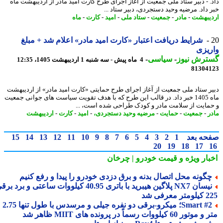
. - دبیر ستاد ملی جمعیت از آغاز اجرای طرح کارت امید مادر از اردیبهشت ماه
 داد. مرضیه وحید دستجردی، دبیر ستاد ...
یبهشت
-
مادر
-
جمعیت
-
ستاد ملی
-
امید
-
کارت
-
ماه
شرایط دریافت اعتبار «کارت امید مادر» اعلام شد + مبلغ
یزی
ترش نیوز
-
سیاسی
-
4 ماه پیش - سه شنبه 1 اردیبهشت 1405، 12:35
81304
ر ستاد ملی جمعیت از آغاز اجرای طرح حمایتی «کارت امید مادر» از اردیبهشت
ماه 1405 خبر داد. در قالب این طرح که با هدف تقویت سیاست های جوانی جمعیت
مایت از سلامت مادر و کودک طراحی شده است، ...
ر
-
جمعیت
-
حمایت
-
مرضیه وحید دستجردی،
-
امید
-
کارت
-
اردیبهشت
حه بعد
1
2
3
4
5
6
7
8
9
10
11
12
13
14
15
20
19
18
17
بار ویژه
و قیمت خودرو | چرخان
گونه محل اتصال بدنه و برق دزدی خودرو را پیدا و رفع کنیم
نیسان NX7 پلاگین هیبرید با باتری 40.95 کیلووات ساعتی و برد برقی
 معرفی شد
Smart #2؛ میکرو-برقی دو نفره جیلی و مرسدس با طول تنها 2.75
ور 60 کیلووات رسماً در پرونده های MIIT ظاهر شد