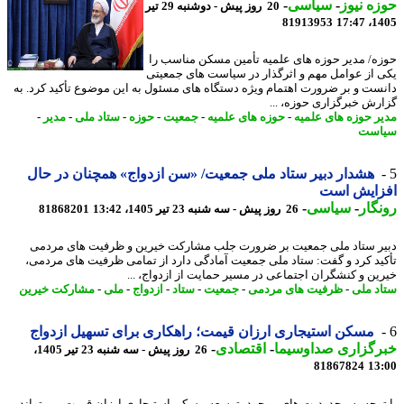
ه نیوز
-
سیاسی
-
20 روز پیش - دوشنبه 29 تیر
81913953
1405
ه/ مدیر حوزه های علمیه تأمین مسکن مناسب را
 از عوامل مهم و اثرگذار در سیاست های جمعیتی
ست و بر ضرورت اهتمام ویژه دستگاه های مسئول به این موضوع تأکید کرد. به
رش خبرگزاری حوزه، ...
ر حوزه های علمیه
-
حوزه های علمیه
-
جمعیت
-
حوزه
-
ستاد ملی
-
مدیر
-
است
هشدار دبیر ستاد ملی جمعیت/ «سن ازدواج» همچنان در حال
زایش است
گار
-
سیاسی
-
26 روز پیش - سه شنبه 23 تیر 1405، 13:42
81868201
ر ستاد ملی جمعیت بر ضرورت جلب مشارکت خیرین و ظرفیت های مردمی
ید کرد و گفت: ستاد ملی جمعیت آمادگی دارد از تمامی ظرفیت های مردمی،
ین و کنشگران اجتماعی در مسیر حمایت از ازدواج، ...
د ملی
-
ظرفیت های مردمی
-
جمعیت
-
ستاد
-
ازدواج
-
ملی
-
مشارکت خیرین
مسکن استیجاری ارزان قیمت؛ راهکاری برای تسهیل ازدواج
رگزاری صداوسیما
-
اقتصادی
-
26 روز پیش - سه شنبه 23 تیر 1405،
81867824
13
توجه به محدودیت های موجود، توسعه مسکن استیجاری ارزان قیمت می تواند