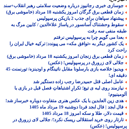
وسازی خبری رجانیوز درباره وضعیت سلامتی رهبر انقلاب+سند
ان قطعی برق گرگان امروز یکشنبه 18 مرداد (خاموشی برق)
شنهاد سپاهان برای جذب 2 بازیکن پرسپولیس
قوط وحشتناک آسانسور در پاساژ علاءالدین / کابین مرگ به
قه منفی سه رفت
عدا می گویم چرا به پرسپولیس نرفتم
ک کشور دیگر به «توافق مکه» می پیوندد| ترکیه خیال ایران را
حت کرد
ان قطعی برق زنجان امروز یکشنبه 18 مرداد (خاموشی برق)
لالی لای زرورق در پرسپولیس! (عکس)
ویدیو| خلاصه بازی بارسلونا مقابل ناتینگام و اودینزه/ تورنمنت 45
قه ای!
امل اصلی قتل حمیدرضا رجب زاده دستگیر شد
یازمند روی لبه ی تیغ؛ تکرارِ اشتباهاتِ فصل قبل در بازی با
مینیوم!
دی زین العابدین با یک عکس هنری متفاوت دوباره خبرساز شد!
ل ابجد | فال ابجد فردا دوشنبه 19 مرداد ماه 1405
مت دلار، طلا و سکه امروز 18 مرداد 1405
ارتار روی خرید استقلالی ریسک نکرد؛/ جلالی لای زرورق در
سپولیس! (عکس)