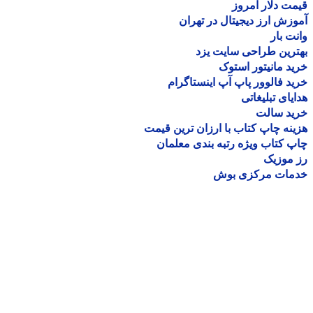
ت دلار امروز
زش ارز دیجیتال در تهران
ت بار
رین طراحی سایت یزد
د مانیتور استوک
د فالوور پاپ آپ اینستاگرام
یای تبلیغاتی
ید سالت
نه چاپ کتاب با ارزان ترین قیمت
 کتاب ویژه رتبه بندی معلمان
موزیک
مات مرکزی بوش