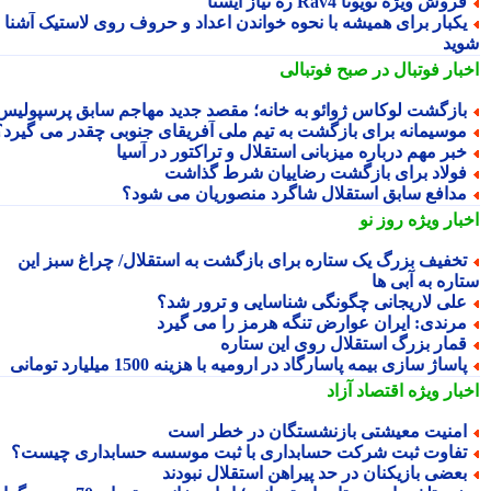
روش ویژه تویوتا Rav4 ره نیاز ایستا
کبار برای همیشه با نحوه خواندن اعداد و حروف روی لاستیک آشنا
ید
بار فوتبال در صبح فوتبالی
ازگشت لوکاس ژوائو به خانه؛ مقصد جدید مهاجم سابق پرسپولیس
وسیمانه برای بازگشت به تیم ملی آفریقای جنوبی چقدر می گیرد؟
بر مهم درباره میزبانی استقلال و تراکتور در آسیا
ولاد برای بازگشت رضاییان شرط گذاشت
دافع سابق استقلال شاگرد منصوریان می شود؟
بار ویژه
روز نو
خفیف بزرگ یک ستاره برای بازگشت به استقلال/ چراغ سبز این
اره به آبی ها
لی لاریجانی چگونگی شناسایی و ترور شد؟
رندی: ایران عوارض تنگه هرمز را می گیرد
مار بزرگ استقلال روی این ستاره
اساژ سازی بیمه پاسارگاد در ارومیه با هزینه 1500 میلیارد تومانی
بار ویژه
اقتصاد آزاد
منیت معیشتی بازنشستگان در خطر است
فاوت ثبت شرکت حسابداری با ثبت موسسه حسابداری چیست؟
عضی بازیکنان در حد پیراهن استقلال نبودند