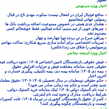
بار ویژه
سرنویس
نافع فوتبال ایران در انفعال نیست/ سکوت مهدی تاج در قبال
ایی جهانی اینفانتینیو
شدار جدی همتی در خصوص ممنوعیت اضافه برداشت بانک ها
یزهای خوبی از تیم دیدیم/ آماده فینالیم، فقط خوشحالم کسی
دوم نشد
یراهن سرخ بر تن برنده توپا چهارصد و چهار
مرینات اختصاصی برای آماده سازی سریع شکاری/ ساکت مهاجم
سپولیس را شلاق می زند!(عکس)
بار ویژه
اندیشه معاصر
فیش حقوقی بازنشستگان تامین اجتماعی ۱۴۰۵ | نحوه دریافت فیش
وقی جدید، سامانه مشاهده فیش و جزئیات افزایش حقوق
بیمه دی ۱۴۰۵؛ سامانه بیمه دی، بیمه تکمیلی، پیگیری خسارت و
رین اخبار
حکم حقوقی نومعلمان در سال تحصیلی ۱۴۰۵-۱۴۰۶؛ حقوق معلمان
ید چقدر است و حکم چه زمانی صادر می شود؟
ثبت نام لاستیک دولتی ۱۴۰۵؛ لینک سامانه خرید لاستیک دولتی،
ایط دریافت، مدارک و نحوه ثبت نام اینترنتی
کسر از حقوق بازنشستگان کشوری در تیرماه ۱۴۰۵؛ علت کسورات
ست و بازنشستگان چگونه پیگیری کنند؟