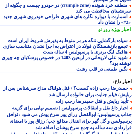
منطقه خرد شونده (crumple zone) در خودرو چیست و چگونه از
نشینان محافظت می کند
سمارت با دیواره نگاره های شهری طراحی خودروی شهری جدید
بار ویژه
روز نو
پاه: بازگشایی تنگه هرمز منوط به پذیرش شروط ایران است
جمع بازنشستگان فولاد در اعتراض به اجرا نشدن متناسب سازی
افبک لیگ برتری با پرسپولیس 4 ساله بست
شهید علی لاریجانی در اربعین 1403 در خصوص پزشکیان چه چیزی
شته بود؟
گین طبیعی در قلب رشت
ار داغ:
میدرضا رجب زاده کیست؟ / قتل هولناک مداح سرشناس پس از
یش/ فیلم جنایت برای خانواده ارسال شد
أیید ربایش و قتل حمیدرضا رجب زاده
خبار داغ نقل و انتقالات پرسپولیس | تصمیم نهایی برای گزینه
ب پرسپولیس؛ ابوالفضل رزاق پور سرخ پوش می شود / توافق
پولیس و گل گهر برای انتقال مدافع چپ؛ رزاق پور با امضای
ردادی سه ساله به جمع سرخ پوشان اضافه شد