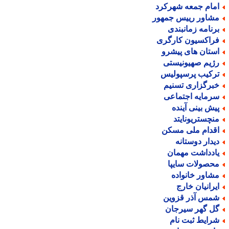
مام جمعه شهرکرد
شاور رییس جمهور
رنامه زمانبندی
راکسیون کارگری
ستان های پیشرو
ژیم صهیونیستی
رکیب پرسپولیس
برگزاری تسنیم
رمایه اجتماعی
یش بینی آینده
نچستریونایتد
قدام ملی مسکن
یدار دوستانه
ادداشت مهمان
حصولات سایپا
شاور خانواده
یرانیان خارج
مس آذر قزوین
ل گهر سیرجان
رایط ثبت نام