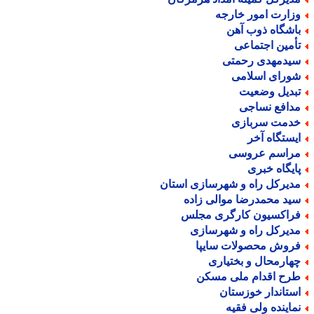
زارت امور خارجه
اشگاه ذوب آهن
أمین اجتماعی
یدمهدی رحمتی
ورای اسلامی
بدیل وضعیت
دافع نساجی
دمت سربازی
یستگاه آخر
راسم عروسی
ایگاه خبری
دیرکل راه و شهرسازی استان
ید محمدرضا موالی زاده
راکسیون کارگری مجلس
دیرکل راه و شهرسازی
روش محصولات سایپا
هارمحال و بختیاری
رح اقدام ملی مسکن
ستاندار خوزستان
ماینده ولی فقیه