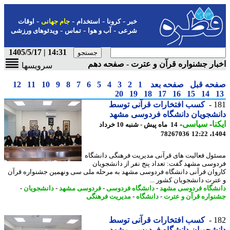
-
-
-
-
خبر
کرونا
استخدام
جام جهانی
اوقات
-
-
-
شرعی
آب و هوا
تماس
ویدئوهای ورزشی
14:31 | 1405/5/17
ار جشنواره قرآن و عترت - صفحه دهم
سرویسها
حه قبل
صفحه بعد
1
2
3
4
5
6
7
8
9
10
11
12
20
19
18
17
16
15
14
1
کسب افتخارات قرآنی توسط
شجویان دانشگاه فردوسی مشهد
نا
-
سیاسی
-
14 ماه پیش - شنبه 10 خرداد
78267036
1404
ول فعالیت های قرآنی مدیریت فرهنگی دانشگاه
وسی مشهد گفت: تعداد پنج نفر از دانشجویان
وان قرآنی دانشگاه فردوسی مشهد به مرحله ملی سی ونهمین جشنواره قرآن
ترت دانشجویان کشور ...
شگاه فردوسی مشهد
-
دانشگاه فردوسی
-
فردوسی مشهد
-
دانشجویان
-
واره قرآن و عترت
-
دانشگاه
-
مدیریت فرهنگی
1
کسب افتخارات قرآنی توسط
شجویان دانشگاه فردوسی مشهد