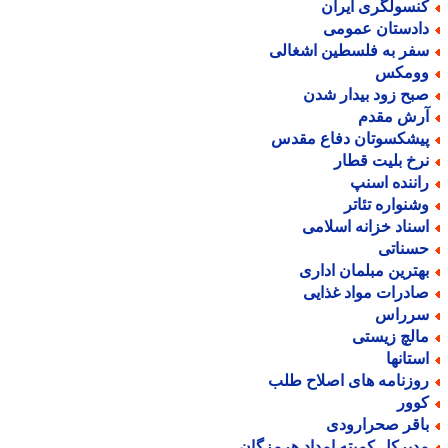
نسولگری ایران
ادستان عمومی
فر به فلسطین اشغالی
ومکس
بح زود بیدار شدن
رش مقدم
یشکسوتان دفاع مقدس
رخ بلیت قطار
اننده اسنپ
شنواره تئاتر
سناد خزانه اسلامی
سناتی
هترین مبلمان اداری
ادرات مواد غذایی
رراس
الچ زیستی
ستانها
وزنامه های اصلاح طلب
وور
اقر صحرارودی
دیرکل کمیته امداد هرمزگان