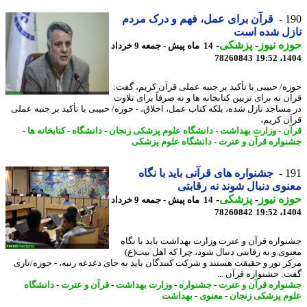
1
قرآن برای عمل، فهم و درک مردم
زل شده است
ه نیوز
-
پزشکی
-
14 ماه پیش - جمعه 9 خرداد
78260843
1404
ه/ حبیبی با تأکید بر جنبه عملی قرآن کریم، گفت:
 نه برای تزیین کتابخانه ها و نه صرفاً برای تلاوت
مساجد نازل شده، بلکه کتاب عمل، اخلاق، - حوزه/ حبیبی با تأکید بر جنبه عملی
ن کریم،
ن
-
وزارت بهداشت
-
دانشگاه علوم پزشکی زنجان
-
دانشگاه
-
کتابخانه ها
-
واره قرآن و عترت
-
دانشگاه علوم پزشکی
1
جشنواره های قرآنی باید با نگاه
وی دنبال شوند نه رقابتی
ه نیوز
-
پزشکی
-
14 ماه پیش - جمعه 9 خرداد
78260842
1404
واره قرآن و عترت وزارت بهداشت باید با نگاه
وی و نه رقابتی دنبال شود، چرا که اهل بیت(ع)
ز نور و حقیقت هستند و شرکت کنندگان باید به جای دغدغه رتبه، - حوزه/تاری
: جشنواره قرآن ...
واره قرآن و عترت
-
جشنواره
-
وزارت بهداشت
-
قرآن و عترت
-
دانشگاه
م پزشکی زنجان
-
معنوی
-
بهداشت