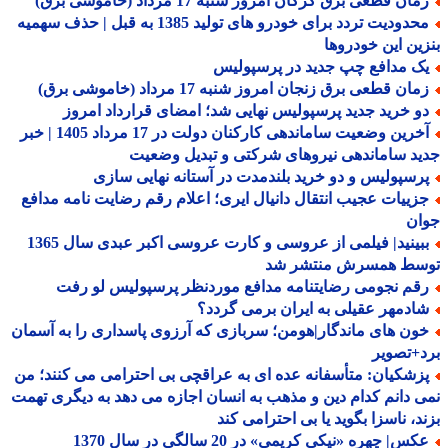
ان قطعی برق گرگان امروز شنبه 17 مرداد (خاموشی برق)
محدودیت تردد برای خودرو های تولید 1385 به قبل | حذف سهمیه
ین این خودروها
ک مدافع چپ جدید در پرسپولیس
ان قطعی برق زنجان امروز شنبه 17 مرداد (خاموشی برق)
و خرید جدید پرسپولیس نهایی شد؛ امضای قرارداد امروز
آخرین وضعیت ساماندهی کارکنان دولت در 17 مرداد 1405 | خبر
د ساماندهی نیروهای شرکتی و تبدیل وضعیت
رسپولیس و دو خرید بلندمدت در آستانه نهایی سازی
زییات عجیب انتقال دانیال ایری؛ اعلام رقم رضایت نامه مدافع
ان
ببینید| فیلمی از عروسی و کارت عروسی اکبر عبدی سال 1365
سط همسرش منتشر شد
قم نجومی رضایتنامه مدافع موردنظر پرسپولیس لو رفت
ادمهر عقیلی به ایران برمی گردد؟
ون های ماندگار|هومن؛ سربازی که آرزوی پاسداری را به آسمان
+تصویر
زشکیان: متأسفانه عده ای به عراقچی بی احترامی می کنند؛ من
 دانم کدام دین و مذهب به انسان اجازه می دهد به دیگری تهمت
د، ناسزا بگوید یا بی احترامی کند
س| چهره «نیکی کریمی» در 20 سالگی در سال 1370