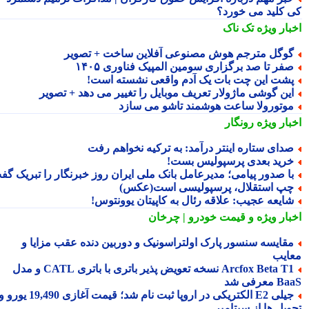
 کلید می خورد؟
بار ویژه
تک ناک
وگل مترجم هوش مصنوعی آفلاین ساخت + تصویر
فر تا صد برگزاری سومین المپیک فناوری ۱۴۰۵
شت این چت بات یک آدم واقعی نشسته است!
ین گوشی ماژولار تعریف موبایل را تغییر می دهد + تصویر
وتورولا ساعت هوشمند تاشو می سازد
بار ویژه
رونگار
دای ستاره اینتر درآمد: به ترکیه نخواهم رفت
رید بعدی پرسپولیس بست!
ا صدور پیامی؛ مدیرعامل بانک ملی ایران روز خبرنگار را تبریک گفت
پ استقلال، پرسپولیسی است(عکس)
ایعه عجیب: علاقه رئال به کاپیتان یوونتوس!
بار ویژه
و قیمت خودرو | چرخان
قایسه سنسور پارک اولتراسونیک و دوربین دنده عقب مزایا و
ایب
Arcfox Beta T1 نسخه تعویض پذیر باتری با باتری CATL و مدل
معرفی شد
جیلی E2 الکتریکی در اروپا ثبت نام شد؛ قیمت آغازی 19,490 یورو و
ویل ها از سپتامبر