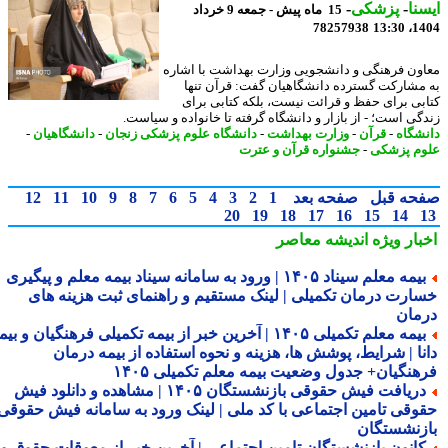
نا
-
پزشکی
-
15 ماه پیش - جمعه 9 خرداد
78257938
1404
ون فرهنگی و دانشجویی وزارت بهداشت با اشاره
مشارکت گسترده دانشگاهیان گفت: قرآن تنها
بی برای حفظ و قرائت نیست، بلکه کتابی برای
گی است؛ - از بازار و دانشگاه گرفته تا خانواده و سیاست.
شگاه
-
قرآن
-
وزارت بهداشت
-
دانشگاه علوم پزشکی زنجان
-
دانشگاهیان
-
م پزشکی
-
جشنواره قرآن و عترت
حه قبل
صفحه بعد
1
2
3
4
5
6
7
8
9
10
11
12
20
19
18
17
16
15
14
بار ویژه
اندیشه معاصر
بیمه معلم سیناد ۱۴۰۵ | ورود به سامانه سیناد بیمه معلم و پیگیری
ارت درمان تکمیلی | لینک مستقیم و راهنمای ثبت هزینه های
مان
بیمه معلم تکمیلی ۱۴۰۵ | آخرین خبر از بیمه تکمیلی فرهنگیان و بیمه
نا | شرایط، پوشش ها، هزینه و نحوه استفاده از بیمه درمان
هنگیان+ جدول وضعیت بیمه معلم تکمیلی ۱۴۰۵
دریافت فیش حقوقی بازنشستگان ۱۴۰۵ | مشاهده و دانلود فیش
وقی تامین اجتماعی با کد ملی | لینک ورود به سامانه فیش حقوقی
زنشستگان
انون بازنشستگان تامین اجتماعی | آخرین خبر از معوقات حقوق و