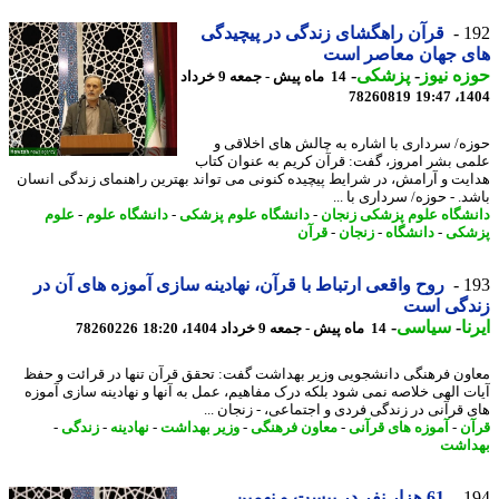
1
قرآن راهگشای زندگی در پیچیدگی
ی جهان معاصر است
ه نیوز
-
پزشکی
-
14 ماه پیش - جمعه 9 خرداد
78260819
1404
ه/ سرداری با اشاره به چالش های اخلاقی و
ی بشر امروز، گفت: قرآن کریم به عنوان کتاب
یت و آرامش، در شرایط پیچیده کنونی می تواند بهترین راهنمای زندگی انسان
. - حوزه/ سرداری با ...
شگاه علوم پزشکی زنجان
-
دانشگاه علوم پزشکی
-
دانشگاه علوم
-
علوم
شکی
-
دانشگاه
-
زنجان
-
قرآن
1
روح واقعی ارتباط با قرآن، نهادینه سازی آموزه های آن در
دگی است
ا
-
سیاسی
-
14 ماه پیش - جمعه 9 خرداد 1404، 18:20
78260226
ون فرهنگی دانشجویی وزیر بهداشت گفت: تحقق قرآن تنها در قرائت و حفظ
ت الهی خلاصه نمی شود بلکه درک مفاهیم، عمل به آنها و نهادینه سازی آموزه
 قرآنی در زندگی فردی و اجتماعی، - زنجان ...
ن
-
آموزه های قرآنی
-
معاون فرهنگی
-
وزیر بهداشت
-
نهادینه
-
زندگی
-
اشت
1
61 هزار نفر در بیست و نهمین