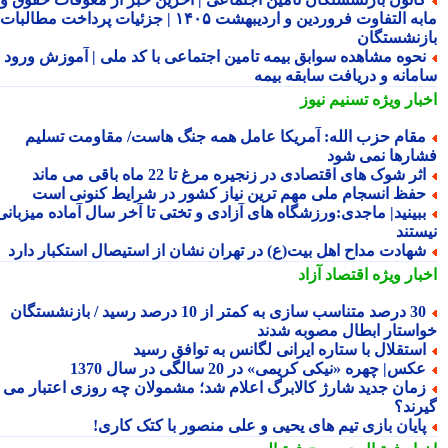
مابه التفاوت فروردین و اردیبهشت ۱۴۰۵ | جزئیات پرداخت مطالبات
زنشستگان
حوه مشاهده سوابق بیمه تامین اجتماعی با کد ملی | آموزش ورود به
مانه و دریافت سابقه بیمه
بار ویژه
تسنیم نیوز
قام حزب الله: آمریکا عامل همه جنگ هاست/ مقاومت تسلیم
ارها نمی شود
ثر شوک های اقتصادی در زنجیره مرغ تا 22 ماه باقی می ماند
فظ انسجام ملی مهم ترین نیاز کشور در شرایط کنونی است
بینید| ماجدی:ورزشگاه های آزادی و تختی تا آخر سال آماده میزبانی
ستند
هادت مداح اهل بیت(ع) در تهران نشان از استیصال استکبار دارد
بار ویژه
اقتصاد آزاد
30 درصد متناسب سازی به کمتر از 10 درصد رسید / بازنشستگان
استار ابطال مصوبه شدند
ستقلال با ستاره ایرانی لگانس به توافق رسید
کس| چهره «نیکی کریمی» در 20 سالگی در سال 1370
مان جدید شارژ کالابرگ اعلام شد؛ مشمولان چه روزی اعتبار می
رند؟
ایان بازی تیم های یحیی و علی منصور با کتک کاری!