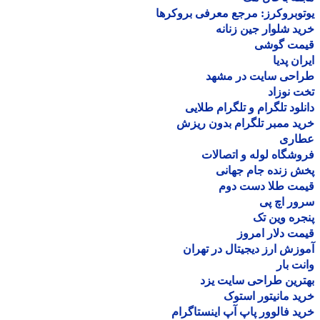
وبروکرز: مرجع معرفی بروکرها
د شلوار جین زنانه
مت گوشی
ان پدیا
احی سایت در مشهد
 نوزاد
لود تلگرام و تلگرام طلایی
د ممبر تلگرام بدون ریزش
اری
شگاه لوله و اتصالات
 زنده جام جهانی
مت طلا دست دوم
ر اچ پی
ره وین تک
ت دلار امروز
زش ارز دیجیتال در تهران
ت بار
رین طراحی سایت یزد
د مانیتور استوک
د فالوور پاپ آپ اینستاگرام