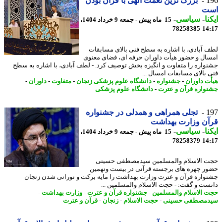
1
بزرگ ترین نعمت الهی با قرآن بودن
ت
نا
-
سیاسی
-
15 ماه پیش - جمعه 9 خرداد 1404،
78258385
14
 آبادی، با اشاره به سطح فنی بالای مسابقات
ال و حضور هیأت داوران حرفه ای، فضای معنوی
واره را متفاوت و انگیزه بخش توصیف کرد. - لطف آبادی، با اشاره به سطح
 بالای مسابقات امسال ...
ت داوران
-
جشنواره
-
دانشگاه علوم پزشکی زنجان
-
متفاوت
-
داوران
-
واره قرآن و عترت
-
دانشگاه علوم پزشکی
1
تجلی همراهی و همدلی در جشنواره
آن وزارت بهداشت
نا
-
سیاسی
-
15 ماه پیش - جمعه 9 خرداد 1404،
78258379
14
 الاسلام والمسلمین سیدمصطفی حسینی
ر چهره های برجسته قرآنی در بیست ونهمین
واره قرآن و عترت وزارت بهداشت را مایه برکت و نورانی شدن زنجان
ست و گفت: - حجت الاسلام والمسلمین ...
 الاسلام والمسلمین
-
جشنواره قرآن و عترت
-
وزارت بهداشت
-
مصطفی حسینی
-
حجت الاسلام
-
زنجان
-
قرآن و عترت