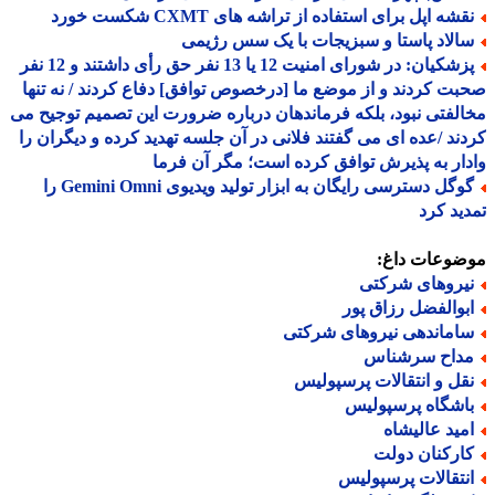
شه اپل برای استفاده از تراشه های CXMT شکست خورد
الاد پاستا و سبزیجات با یک سس رژیمی
پزشکیان: در شورای امنیت 12 یا 13 نفر حق رأی داشتند و 12 نفر
ت کردند و از موضع ما [درخصوص توافق] دفاع کردند / نه تنها
لفتی نبود، بلکه فرماندهان درباره ضرورت این تصمیم توجیح می
ند /عده ای می گفتند فلانی در آن جلسه تهدید کرده و دیگران را
ار به پذیرش توافق کرده است؛ مگر آن فرما
گوگل دسترسی رایگان به ابزار تولید ویدیوی Gemini Omni را
ید کرد
ضوعات داغ:
یروهای شرکتی
بوالفضل رزاق پور
اماندهی نیروهای شرکتی
داح سرشناس
قل و انتقالات پرسپولیس
اشگاه پرسپولیس
مید عالیشاه
ارکنان دولت
نتقالات پرسپولیس