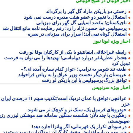
بار فوتبال در صبح فوتبالی
حمتی دو بازیکن مازاد گل گهر را برگرداند
ستقلال با تغییر دو عضو هیئت مدیره درست نمی شود
اجیکستان؛ مقصد آسیایی گل گهر برای میزبانی
رسپولیس قید حسین نژاد را زد؛ رقم رضایت نامه مانع انتقال شد
ستقلال کوتاه نمی آید؛ اصرار برای میزبانی در بصره
بار ویژه
ایونا نیوز
ابطه غیراخلاقی اینفانتینو با یکی از کارکنان یوفا لو رفت
شدار عطریانفر درباره دیپلماسی؛ تهدیدها را می توان به فرصت
دیل کرد
عنه تند شومر به ترامپ؛ «تو از کدام سیاره آمده ای؟»
ربستان بار دیگر نخست وزیر عراق را به ریاض فراخواند
وافق بزرگ پرسپولیس با این بازیکن لو رفت
بار ویژه
سرنویس
عراقچی: توافق با عمان نزدیک است/تکذیب سهم 11 درصدی ایران از
ر
ودروهای فرمول یک، سبک تر و کوچک تر می شوند
هگیری با چند دلار؛ شکست سنگین سامانه ضد موشکی لیزری رژیم
یونیستی
ر سودای تکرار یک قهرمانی: اگر پیاتزا اجازه دهد!
بر مهم درباره افزایش حقوق کارگران | مذاکرات ترمیم دستمزد