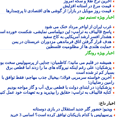
خرین نرخ طلا و سکه امروز
یمت مرغ در آستانه افزایش
یمت روز موبایل در بازار؛ از گوشی های اقتصادی تا پرچمدارها
بار ویژه
تسنیم نیوز
رب ایران از اواخر مرداد خنک می شود
اسخ قالیباف به ترامپ: این دیپلماسی نمایشی، شکست خورده است
شدار افسر ارشد آمریکایی به کاخ سفید
دف قرار گرفتن اتاق فرماندهی مزدوران عربستان در یمن
مایت هلندی ها از مظلومیت فلسطین
بار ویژه
رونگار
میشه در قلبم می مانید؛/ کاظمیان: جدایی از پرسپولیس سخت بود
زشکیان: علی رغم اینکه نیروگاه های ما را زدند اما قطعی برق
یار کم تر شده است
خرین خواسته سرمربی فولاد؛/ بیخیال جذب مهاجم: فقط توافق با
مین رضاییان!
زشکیان: در ابتدای دولت با قطعی برق، آب و گاز مواجه بودیم
نایه قالیباف به ترامپ: حقایق را بپذیرید و به تعهدات خود عمل کنید
ار داغ:
یدیو| حضور گلر جدید استقلال در بازی دوستانه
پرسپولیس با کدام بازیکنان توافق کرده است؟ اسامی 3 خرید