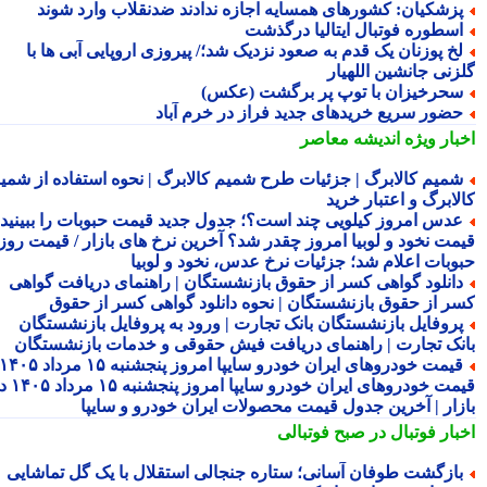
زشکیان: کشورهای همسایه اجازه ندادند ضدنقلاب وارد شوند
سطوره فوتبال ایتالیا درگذشت
خ پوزنان یک قدم به صعود نزدیک شد؛/ پیروزی اروپایی آبی ها با
زنی جانشین اللهیار
حرخیزان با توپ پر برگشت (عکس)
ضور سریع خریدهای جدید فراز در خرم آباد
بار ویژه
اندیشه معاصر
میم کالابرگ | جزئیات طرح شمیم کالابرگ | نحوه استفاده از شمیم
لابرگ و اعتبار خرید
دس امروز کیلویی چند است؟؛ جدول جدید قیمت حبوبات را ببینید /
مت نخود و لوبیا امروز چقدر شد؟ آخرین نرخ های بازار / قیمت روز
وبات اعلام شد؛ جزئیات نرخ عدس، نخود و لوبیا
انلود گواهی کسر از حقوق بازنشستگان | راهنمای دریافت گواهی
ر از حقوق بازنشستگان | نحوه دانلود گواهی کسر از حقوق
روفایل بازنشستگان بانک تجارت | ورود به پروفایل بازنشستگان
نک تجارت | راهنمای دریافت فیش حقوقی و خدمات بازنشستگان
قیمت خودروهای ایران خودرو سایپا امروز پنجشنبه ۱۵ مرداد ۱۴۰۵ |
قیمت خودروهای ایران خودرو سایپا امروز پنجشنبه ۱۵ مرداد ۱۴۰۵ در
زار | آخرین جدول قیمت محصولات ایران خودرو و سایپا
بار فوتبال در صبح فوتبالی
ازگشت طوفان آسانی؛ ستاره جنجالی استقلال با یک گل تماشایی