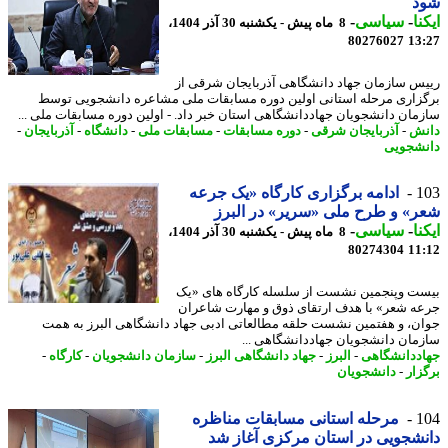
د
نا
-
سیاسی
-
8 ماه پیش - یکشنبه 30 آذر 1404،
80276027
13
س سازمان جهاد دانشگاهی آذربایجان شرقی از
زاری مرحله استانی اولین دوره مسابقات ملی مشاعره دانشجویی توسط
مان دانشجویان جهاددانشگاهی استان خبر داد. - اولین دوره مسابقات ملی ...
ش
-
آذربایجان شرقی
-
دوره مسابقات
-
مسابقات ملی
-
دانشگاه
-
آذربایجان
-
شجویی
1
ادامه برگزاری کارگاه «یک جرعه
» و طرح ملی «سریر» در البرز
نا
-
سیاسی
-
8 ماه پیش - یکشنبه 30 آذر 1404،
80274304
11
ت وپنجمین نشست از سلسله کارگاه های «یک
ه شعر» با هدف ارتقای ذوق و مهارت شاعران
ن، و هفتمین نشست حلقه مطالعاتی ادبی جهاد دانشگاهی البرز به همت
مان دانشجویان جهاددانشگاهی ...
ددانشگاهی
-
البرز
-
جهاد دانشگاهی البرز
-
سازمان دانشجویان
-
کارگاه
-
زار
-
دانشجویان
1
مرحله استانی مسابقات مناظره
شجویی در استان مرکزی آغاز شد