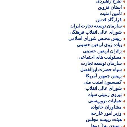
رح راهبردی
ستان قزوین
أمین امنیت
رارگاه قدس
ازمان توسعه تجارت ایران
ورای عالی انقلاب فرهنگی
ییس مجلس شورای اسلامی
یاده روی اربعین حسینی
ائران اربعین حسینی
سئولیت های اجتماعی
ازمان توسعه تجارت
پاه حضرت ابوالفضل
ییس جمهور آمریکا
میسیون امنیت ملی
ورای عالی انقلاب
یروی زمینی سپاه
ملیات تروریستی
شاوران خانواده
زیر امور خارجه
یئت رییسه مجلس
سیدن به آرزوها