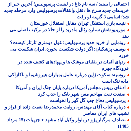
مالی را ببینید / سه نام داغ در لیست پرسپولیس؛ آخرین خبر از
دهای جدید سرخ ها / نقل وانتقالات پرسپولیس وارد مرحله جدید
سامی 3 گزینه لو رفت
تیجه بازی استقلال تهران مقابل استقلال خوزستان
ورینیو شش ستاره رئال مادرید را از حالا در ترکیب اصلی می
د
ونمایی از خرید جدید پرسپولیس؛ غول دومتری تارتار کیست؟
وسف پزشکیان: اگر دولت شکست بخورد، ایران شکست می
رد
دپای آلمان در بقایای موشک ها و پهپادهای کشف شده در
دگاه جهرم
وسیه: سکوت ژاپن درباره عامل بمباران هیروشیما و ناکازاکی
ه ننگ است
دعای رییس مجلس آمریکا درباره پایان جنگ ایران و آمریکا
نعت نفت مهاجم مس شهر بابک را جذب کرد
رسپولیس دفاع چپ گل گهر را نخواست
رباره کتاب آقای مهندس، روایت محمدرضا نعمت زاده از فراز و
ب های ایران معاصر
تصادف مرگبار پژو در بلوار وکیل آباد مشهد + جزییات (15 مرداد
14