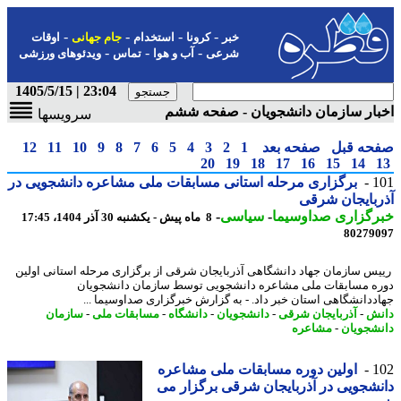
-
-
-
-
خبر
کرونا
استخدام
جام جهانی
اوقات
-
-
-
شرعی
آب و هوا
تماس
ویدئوهای ورزشی
23:04 | 1405/5/15
ار سازمان دانشجویان - صفحه ششم
سرویسها
حه قبل
صفحه بعد
1
2
3
4
5
6
7
8
9
10
11
12
20
19
18
17
16
15
14
1
برگزاری مرحله استانی مسابقات ملی مشاعره دانشجویی در
بایجان شرقی
رگزاری صداوسیما
-
سیاسی
-
8 ماه پیش - یکشنبه 30 آذر 1404، 17:45
80279
س سازمان جهاد دانشگاهی آذربایجان شرقی از برگزاری مرحله استانی اولین
ه مسابقات ملی مشاعره دانشجویی توسط سازمان دانشجویان
ددانشگاهی استان خبر داد. - به گزارش خبرگزاری صداوسیما ...
ش
-
آذربایجان شرقی
-
دانشجویان
-
دانشگاه
-
مسابقات ملی
-
سازمان
شجویان
-
مشاعره
1
اولین دوره مسابقات ملی مشاعره
شجویی در آذربایجان شرقی برگزار می