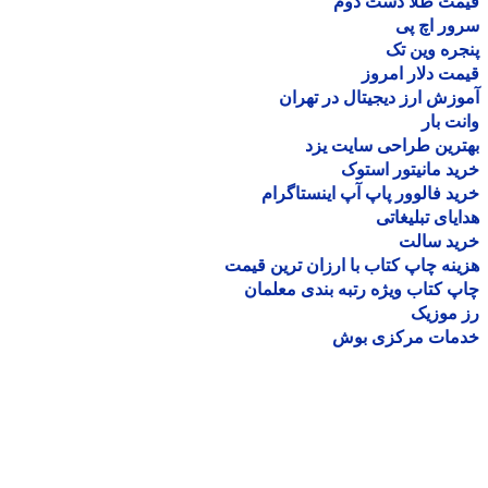
مت طلا دست دوم
ر اچ پی
ره وین تک
ت دلار امروز
زش ارز دیجیتال در تهران
ت بار
رین طراحی سایت یزد
د مانیتور استوک
د فالوور پاپ آپ اینستاگرام
یای تبلیغاتی
ید سالت
نه چاپ کتاب با ارزان ترین قیمت
 کتاب ویژه رتبه بندی معلمان
موزیک
مات مرکزی بوش