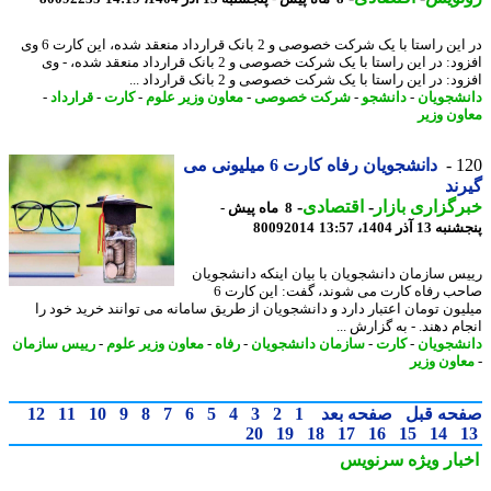
در این راستا با یک شرکت خصوصی و 2 بانک قرارداد منعقد شده، این کارت 6 وی
افزود: در این راستا با یک شرکت خصوصی و 2 بانک قرارداد منعقد شده، - وی
د: در این راستا با یک شرکت خصوصی و 2 بانک قرارداد ...
شجویان
-
دانشجو
-
شرکت خصوصی
-
معاون وزیر علوم
-
کارت
-
قرارداد
-
ون وزیر
1
دانشجویان رفاه کارت 6 میلیونی می
ند
گزاری بازار
-
اقتصادی
-
8 ماه پیش -
 آذر 1404، 13:57
80092014
س سازمان دانشجویان با بیان اینکه دانشجویان
صاحب رفاه کارت می شوند، گفت: این کارت 6
یون تومان اعتبار دارد و دانشجویان از طریق سامانه می توانند خرید خود را
م دهند. - به گزارش ...
شجویان
-
کارت
-
سازمان دانشجویان
-
رفاه
-
معاون وزیر علوم
-
رییس سازمان
اون وزیر
حه قبل
صفحه بعد
1
2
3
4
5
6
7
8
9
10
11
12
20
19
18
17
16
15
14
بار ویژه
سرنویس