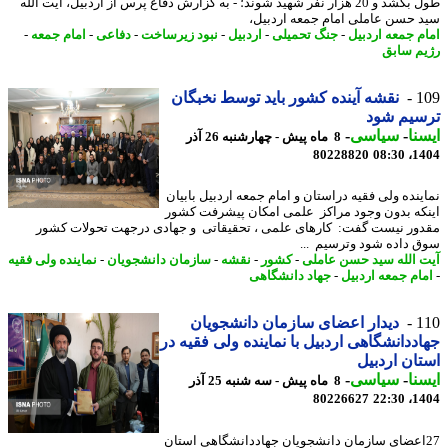
طول بکشد و 20 هزار نفر شهید شوند؛ - به گزارش دفاع پرس از اردبیل، آیت الله
 حسن عاملی امام جمعه اردبیل،
م جمعه اردبیل
-
جنگ تحمیلی
-
اردبیل
-
نبود زیرساخت
-
دفاعی
-
امام جمعه
-
م سابق
1
نقشه آینده کشور باید توسط نخبگان
سیم شود
نا
-
سیاسی
-
8 ماه پیش - چهارشنبه 26 آذر
80228820
1404
ینده ولی فقیه دراستان و امام جمعه اردبیل بابیان
که بدون وجود مراکز علمی امکان پیشرفت کشور
ور نیست گفت: کارهای علمی ، تحقیقاتی و جهادی درجهت تحولات کشور
 داده شود وترسیم ...
 الله سید حسن عاملی
-
کشور
-
نقشه
-
سازمان دانشجویان
-
نماینده ولی فقیه
ام جمعه اردبیل
-
جهاد دانشگاهی
1
دیدار اعضای سازمان دانشجویان
ددانشگاهی اردبیل با نماینده ولی فقیه در
ان اردبیل
نا
-
سیاسی
-
8 ماه پیش - سه شنبه 25 آذر
80226627
1404
2اعضای سازمان دانشجویان جهاددانشگاهی استان