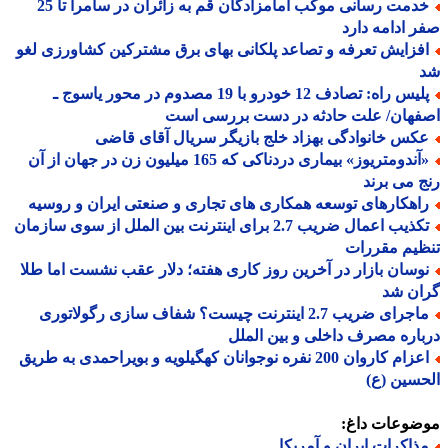
خدمت رسانی موکب امامزادگان قم به زائران در سامرا تا 25
 ادامه دارد
فزایش تعرفه و تصاعد پلکانی بهای برق مشترکین کشاورزی لغو
پلیس راه: تصادف 12 خودرو با 19 مصدوم در محور یاسوج ـ
فهان/ علت حادثه در دست بررسی است
کس خانوادگی بهزاد خلج بازیگر سریال آقای قاضی
«آندومتریوز» بیماری دردناکی که 165 میلیون زن در جهان از آن
 می برند
اهکارهای توسعه همکاری های تجاری و صنعتی ایران و روسیه
تکذیب اعمال ضریب 2.7 برای اینترنت بین الملل از سوی سازمان
یم مقررات
وسان بازار در آخرین روز کاری هفته؛ دلار عقب نشست اما طلا
ان شد
ماجرای ضریب 2.7 اینترنت چیست؟ شفاف سازی رگولاتوری
اره مصرف داخلی و بین الملل
اعزام کاروان 200 نفره نوجوانان کهگیلویه و بویراحمدی به طریق
سین (ع)
ضوعات داغ:
ذاکرات ایران و آمریکا