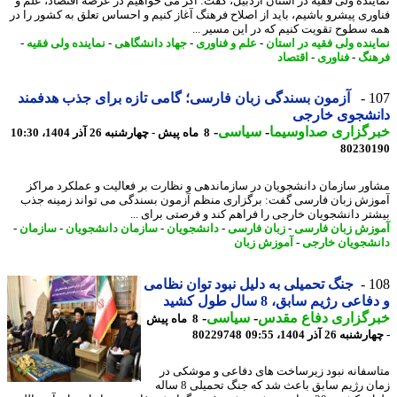
ینده ولی فقیه در استان اردبیل، گفت: اگر می خواهیم در عرصه اقتصاد، علم و
وری پیشرو باشیم، باید از اصلاح فرهنگ آغاز کنیم و احساس تعلق به کشور را در
 سطوح تقویت کنیم که در این مسیر ...
ینده ولی فقیه در استان
-
علم و فناوری
-
جهاد دانشگاهی
-
نماینده ولی فقیه
-
نگ
-
فناوری
-
اقتصاد
1
آزمون بسندگی زبان فارسی؛ گامی تازه برای جذب هدفمند
نشجوی خارجی
رگزاری صداوسیما
-
سیاسی
-
8 ماه پیش - چهارشنبه 26 آذر 1404، 10:30
80230
ور سازمان دانشجویان در سازماندهی و نظارت بر فعالیت و عملکرد مراکز
زش زبان فارسی گفت: برگزاری منظم آزمون بسندگی می تواند زمینه جذب
تر دانشجویان خارجی را فراهم کند و فرصتی برای ...
زش زبان فارسی
-
زبان فارسی
-
دانشجویان
-
سازمان دانشجویان
-
سازمان
-
شجویان خارجی
-
آموزش زبان
1
جنگ تحمیلی به دلیل نبود توان نظامی
اعی رژیم سابق، 8 سال طول کشید
رگزاری دفاع مقدس
-
سیاسی
-
8 ماه پیش
به 26 آذر 1404، 09:55
80229748
سفانه نبود زیرساخت های دفاعی و موشکی در
زمان رژیم سابق باعث شد که جنگ تحمیلی 8 ساله