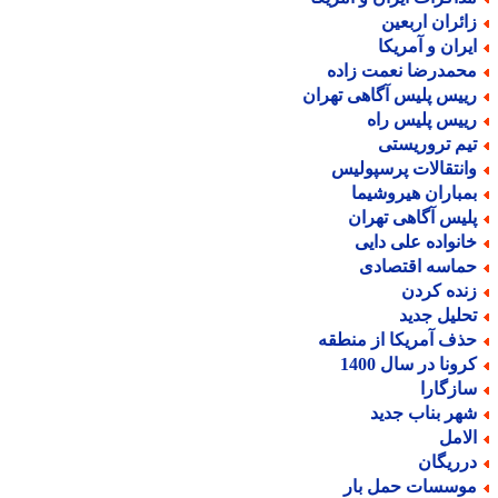
ائران اربعین
یران و آمریکا
حمدرضا نعمت زاده
ییس پلیس آگاهی تهران
ییس پلیس راه
یم تروریستی
انتقالات پرسپولیس
مباران هیروشیما
لیس آگاهی تهران
انواده علی دایی
ماسه اقتصادی
نده کردن
حلیل جدید
ذف آمریکا از منطقه
رونا در سال 1400
ازگارا
هر بناب جدید
لامل
رریگان
وسسات حمل بار