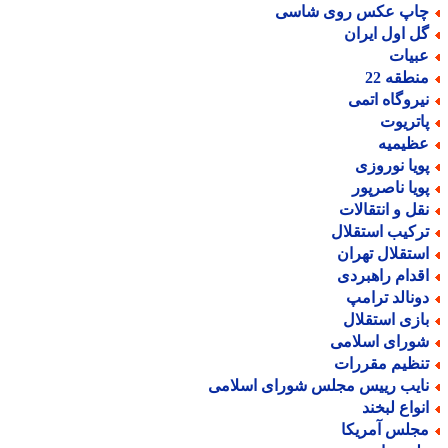
اپ عکس روی شاسی
ل اول ایران
بیات
نطقه 22
یروگاه اتمی
اتریوت
ظیمیه
ویا نوروزی
ویا ناصرپور
قل و انتقالات
رکیب استقلال
ستقلال تهران
قدام راهبردی
ونالد ترامپ
ازی استقلال
ورای اسلامی
نظیم مقررات
ایب رییس مجلس شورای اسلامی
نواع لبخند
جلس آمریکا