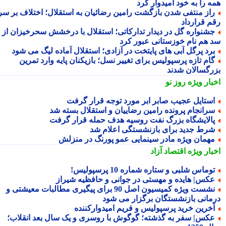
ه را به خود امیدوار کرد
از منتفی شدن بازگشت رامین رضائیان به استقلال؛ اختلاف بر سر
م قرارداد
شنواره گل در دیدار تدارکاتی؛ استقلال با درخشش سحرخیزان از
 هم نام خوزستانی عبور کرد
رد پرگل آبی های پایتخت در آزادی؛ استقلال آماده لیگ می شود
ام تازه پرسپولیس برای تغییر نسل؛ بازیکنان پایه وارد تمرین
رگسالان شدند
بار ویژه
روز نو
ستایل عجیب صابر ابر مورد توجه قرار گرفت
رانجام پرونده رامین رضاییان و استقلال بسته شد
الایشگاه بزرگ نفت روسیه هدف حمله قرار گرفت
رط جدید برای بازنشستگی اعلام شد
همان ویژه مادر سینمایی عمو پورنگ در منزلش
بار ویژه
اقتصاد آزاد
وماس شلبی و ستاره شماره 10 پرسپولیس!
کس| هایده و مهستی در جوانی و حافظیه شیراز
نشست ویژه کمیسیون اصل 90 برای پیگیری مطالبات معیشتی و
مانی بازنشستگان برگزار می شود
خرین خرید پرسپولیس و فریم امیدوارکننده
کس| سفر به گذشته؛ گوگوش با روسری و یک سال بعد انقلاب؛