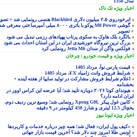
1358
بار ویژه
تک ناک
رخودروی ۲.۵ میلیون دلاری Blackbird هنسی رونمایی شد + تصویر
گوشی M8 Power پوکو با باتری ۸۰۰۰ میلی آمپرساعتی معرفی شد
تصویر
الگرد بلک هاوک به سکوی پرتاب پهپادهای رزمی تبدیل می شود
زرگ ترین نیروگاه خورشیدی ایران در این استان احداث می شود
ولکس واگن از سدان Jetta M6 رونمایی کرد
بار ویژه
و قیمت خودرو | چرخان
یمت پارس نوآ، مرداد 1405
رایط فروش وانت زامیاد EX، مرداد 1405
علام شرایط فروش مشارکت در تولید سایپا از هفته آینده +
شنامه
هیوندای کونا ۲۰۲۶ دوباره تأیید شد؛ آیا عرضه این کراس اوور در
ان ادامه دارد؟
کابین غول پیکر Xpeng G9L رونمایی شد؛ وسیع ترین ردیف دوم،
ری و شارژ 450 کیلومتر در ۹ دقیقه
بار ویژه
ایونا نیوز
کیف پول ایران» فعال شد؛ همه چیز درباره خدمات و کاربردها
ونس طلا امروز چند دلار شد؟ آخرین قیمت بازار جهانی