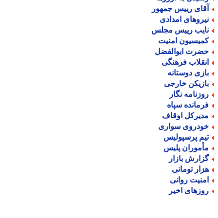
قای رییس جمهور
یروهای امدادی
ایب رییس مجلس
میسیون امنیت
ضرت ابوالفضل
نقلاب فرهنگی
ازی دوستانه
ازیکن خارجی
وزنامه نگار
رمانده سپاه
دیرکل اوقاف
ودروی سواری
یم پرسپولیس
أموران پلیس
زارش بازار
زار تومانی
منیت روانی
وزهای اخیر