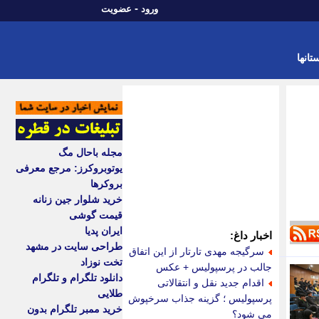
-
ورود
عضویت
تانها
مجله باحال مگ
یوتوبروکرز: مرجع معرفی
بروکرها
خرید شلوار جین زنانه
قیمت گوشی
ایران پدیا
اخبار داغ:
طراحی سایت در مشهد
سرگیجه مهدی تارتار از این اتفاق
تخت نوزاد
جالب در پرسپولیس + عکس
دانلود تلگرام و تلگرام
اقدام جدید نقل و انتقالاتی
طلایی
پرسپولیس ؛ گزینه جذاب سرخپوش
خرید ممبر تلگرام بدون
می شود؟