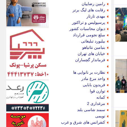
اکونیوز
رامین رضاییان
الف
رقابت های لیگ برتر
انتشار آنلاین
مهدی تارتار
اندیشه قرن
پرسپولیس و تراکتور
اندیشه معاصر
دیوان محاسبات کشور
اندیشه ها
مبلغ نجومی قرارداد
انرژی پرس
بیلبورد تبلیغاتی
ای استخدام
بنیامین نتانیاهو
ایتنا
خیابان های تهران
ایراف
فرماندار گچساران
ایران آرت
ایران آنلاین
نظارت بر نانوایی ها
ایران زندگی
واحد مرغ مادر
ایران فوری
فریدون بابایی
ایرانی روز
توازن قوا
ایرانیتال
کمانه
ایرنا
مرغداری 2
ایسکانیوز
سمند شاسی بلند
ایسنا
نویمی
ایکنا
کنفرانس های شرق و غرب
ایلنا