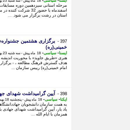
-
-
ایسنا
سیاسی
18 ماه پیش - سه شنبه 23 بهمن 1403، 15:50
مرحله استانی سیزدهمین دوره مسابقات م
اسفندماه با حضور 32 ش
استان در رشت برگزار می شود. ...
برگزاری هشتمین جشنواره«ط
397 -
خمینی(ره)
-
-
ایسنا
سیاسی
18 ماه پیش - سه شنبه 23 بهمن 1403، 12:05
هنری «طریق جاوید» با محوریت اندیشه ه
هدف گسترش فرهنگ مطالعه ، - برگزاری
امام خمینی(ره) رییس سازمان ...
آیین گرامیداشت شهدای جها
398 -
-
-
ایکنا
سیاسی
18 ماه پیش - پنجشنبه 18 بهمن 1403، 18:27
به همت سازمان دانشجویان جهاددانشگاه
یاد یار، آیین گرامیداشت شهدای جهادی 
همزمان با ایام الله ...