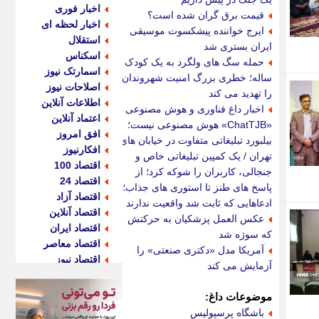
اخبار فوری
قیمت برق گران شده است؟
اخبار لحظه ای
ایرج خواننده پیشکسوت موسیقی
استقلال
ایران بستری شد
اسکناس
حمله سگ های ولگرد به یک کودک 9
اسمارتک نیوز
ساله؛ خطری بزرگ امنیت شهروندان
اصلاحات نیوز
را تهدید می کند
اطلاعات آنلاین
اخبار داغ فناوری و هوش مصنوعی |
اعتماد آنلاین
«ChatTJB» هوش مصنوعی نیست؛
افق امروز
بیلبورد تبلیغاتی متفاوت در خیابان های
افکارنیوز
تهران / یک کمپین تبلیغاتی خاص و
اقتصاد 100
جنجالی، کاربران را شوکه کرد؛ از
اقتصاد 24
پاسخ های طنز تا استوری های جذاب؛
اقتصاد آزاد
ادعاهایی که ثابت شد واقعیت ندارند
اقتصاد آنلاین
عکس العمل پزشکیان به حرکتش
اقتصاد ایران
که سوژه شد
اقتصاد معاصر
آمریکا مدل «دکتری صنعتی» را
اقتصاد نیوز
آزمایش می کند
اکو ایران
اکوفارس
موضوعات داغ:
اکونگار
باشگاه پرسپولیس