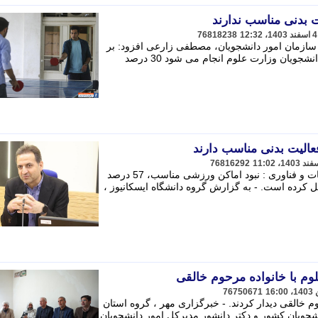
76818238
 سازمان امور دانشجویان، مصطفی زارعی افزود: بر
اساس پایشی که همه ساله در سازمان دانشجویان وزارت علوم انجام می شود 30 درصد
76816292
مدیرکل تربیت بدنی وزارت علوم، تحقیقات و فناوری : نبود اماکن ورزشی مناسب، 57 درصد
ل کرده است. - به گزارش گروه دانشگاه ایسکانیوز ،
لوم با خانواده مرحوم خالقی
76750671
وم خالقی دیدار کردند. - خبرگزاری مهر ، گروه استان
شجویان کشور و دکتر دانشور مدیرکل امور دانشجویان