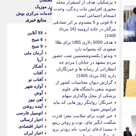
معلمان
پزشکیان: هدف از استقرار محله
رز موزیک
محوری افزایش ثبات زندگی، وحدت و
خدمات مرکزی بوش
انسجام اجتماعی است
منابع خبری
6 فوتی و 5 مصدوم بر اثر تصادفی
مرگبار در جاده ارومیه (16 مرداد
55 آنلاین
1405)
6 صبح
هدف 5000 دلاری UBS برای طلا؛
9 صبح
صعودی که پشتوانه دارد
آرمان ملی
ویدئو | یکصدوشصتمین شب حضور
آریا
مردم مشهد در خیابان | مردم چه
آشکار
انتظاراتی از رسانه ها و خبرنگاران
آفتاب
دارند (16 مرداد 1405)
آفتاب نو
گزارش دیوان محاسبات کشور از
آوازه شهر
تسویه بدهی دانشگاه های علوم
آوش
پزشکی از محل واگذاری سهام
آهن نیوز
خبرنگار؛ روایتگر روز هایی که نباید
آینده روشن
فراموش شوند
اتومبیل فارسی
خبر خوب برای سلامت مغز؛ قدرت
اخبار ارسالی
شگفت انگیز چای، توت و روغن زیتون
اخبار اقتصادی
ببینید| ادعای ترامپ: باید زودتر بروم؛
اخبار ایران
یک جنگ در پیش داریم