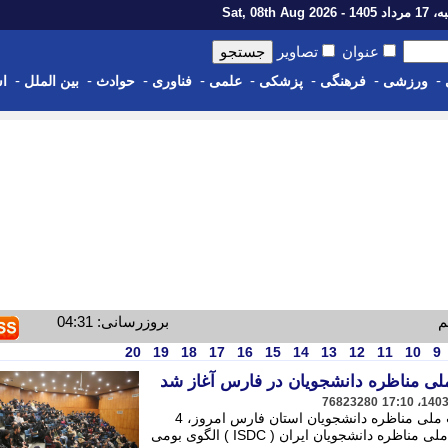
1 - Sat, 08th Aug 2026
عنوان
تصاویر
-
-
-
-
-
-
-
-
ورزشی
فرهنگی
پزشکی
علمی
فناوری
حوادث
بین الملل
اس
م
بروزرسانی: 04:31
20
19
18
17
16
15
14
13
12
11
10
9
ی مناظره دانشجویان در فارس آغاز شد
76823280
مرحله استانی سیزدهمین دوره مسابقات ملی مناظره دانشجویان استان فارس امروز، 4
اسفندماه در شیراز آغاز شد. - مسابقات ملی مناظره دانشجویان ایران ( ISDC ) الگوی بومی