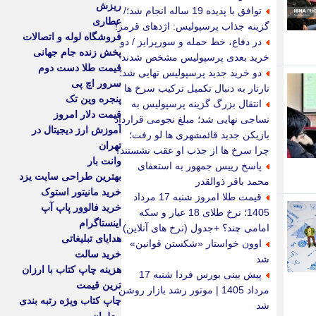
ریزش
توافق با پدیده 19 ساله انجام شد؛/
عطاری
گزینه جذاب پرسپولیس: اژدهای قرمز!
فروشگاه لوله و اتصالات
در دفاع، خط حمله و سورپرایز / دو
پخش زنده جام جهانی
خرید بعدی پرسپولیس مشخص شدند
قیمت طلا دست دوم
دو خرید جدید پرسپولیس نهایی شد؛
سرور اچ پی
تارتار به دنبال تکمیل ترکیب سرخ ها
پنجره وین تک
انتقال بزرگ گزینه پرسپولیس به
قیمت دلار امروز
نساجی نهایی شد؛ مبلغ نجومی قرارداد
آموزش ارز دیجیتال در
بازیکن جدید قائمشهری ها لو رفت؛
تهران
چرا سرخ ها از جذب او عقب نشستند؟
وانت بار
پاسخ رییس جمهور به استعفای
بهترین طراحی سایت یزد
محمد باقر ذوالقدر
خرید مانیتور استوک
قیمت طلا امروز شنبه 17 مرداد
خرید فالوور پاپ آپ
1405؛ نرخ طلای 18 عیار و سکه
اینستاگرام
امامی چند؟ +جدول (نرخ های آنلاین)
هدایای تبلیغاتی
اوون خواستار «شکستن قوانین»
خرید سالت
شد
هزینه چاپ کتاب با ارزان
پیش بینی بورس فردا شنبه 17
ترین قیمت
مرداد 1405 | موتور رشد بازار روشن
چاپ کتاب ویژه رتبه بندی
شد