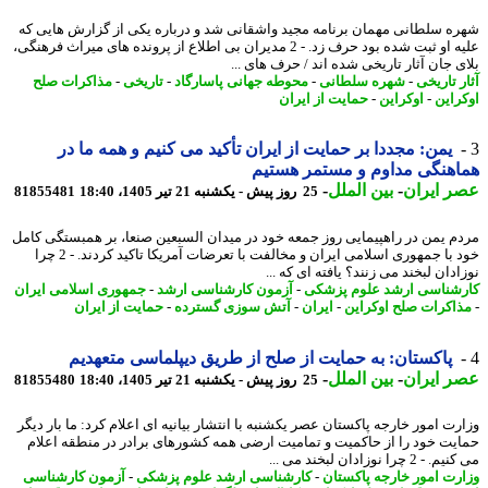
ه سلطانی مهمان برنامه مجید واشقانی شد و درباره یکی از گزارش هایی که
علیه او ثبت شده بود حرف زد. - 2 مدیران بی اطلاع از پرونده های میراث فرهنگی،
ی جان آثار تاریخی شده اند / حرف های ...
 تاریخی
-
شهره سلطانی
-
محوطه جهانی پاسارگاد
-
تاریخی
-
مذاکرات صلح
راین
-
اوکراین
-
حمایت از ایران
یمن: مجددا بر حمایت از ایران تأکید می کنیم و همه ما در
هنگی مداوم و مستمر هستیم
 ایران
-
بین الملل
-
25 روز پیش - یکشنبه 21 تیر 1405، 18:40
81855481
م یمن در راهپیمایی روز جمعه خود در میدان السبعین صنعا، بر همبستگی کامل
خود با جمهوری اسلامی ایران و مخالفت با تعرضات آمریکا تاکید کردند. - 2 چرا
دان لبخند می زنند؟ یافته ای که ...
شناسی ارشد علوم پزشکی
-
آزمون کارشناسی ارشد
-
جمهوری اسلامی ایران
اکرات صلح اوکراین
-
ایران
-
آتش سوزی گسترده
-
حمایت از ایران
پاکستان: به حمایت از صلح از طریق دیپلماسی متعهدیم
 ایران
-
بین الملل
-
25 روز پیش - یکشنبه 21 تیر 1405، 18:40
81855480
رت امور خارجه پاکستان عصر یکشنبه با انتشار بیانیه ای اعلام کرد: ما بار دیگر
یت خود را از حاکمیت و تمامیت ارضی همه کشورهای برادر در منطقه اعلام
2 چرا نوزادان لبخند می ...
رت امور خارجه پاکستان
-
کارشناسی ارشد علوم پزشکی
-
آزمون کارشناسی