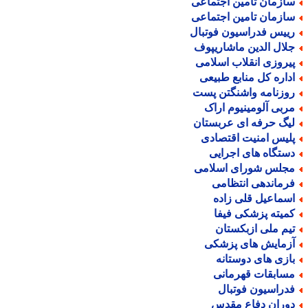
ازمان تأمین اجتماعی
ازمان تامین اجتماعی
ییس فدراسیون فوتبال
لال الدین ماشاریپوف
یروزی انقلاب اسلامی
داره کل منابع طبیعی
وزنامه واشنگتن پست
ربی آلومینیوم اراک
یگ حرفه ای عربستان
لیس امنیت اقتصادی
ستگاه های اجرایی
جلس شورای اسلامی
رماندهی انتظامی
سماعیل قلی زاده
میته پزشکی فیفا
یم ملی ازبکستان
زمایش های پزشکی
ازی های دوستانه
سابقات قهرمانی
دراسیون فوتبال
وران دفاع مقدس