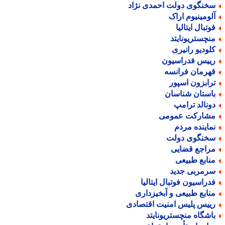
خنگوی دولت احمدی نژاد
لومینیوم اراک
وتبال ایتالیا
نچستریونایتد
لودیو رانیری
ییس فدراسیون
هرمان فرانسه
رابزون اسپور
استان شناسان
ونالد ترامپ
شارکت عمومی
ماینده مردم
خنگوی دولت
راجع قضایی
نابع طبیعی
رمربی جدید
دراسیون فوتبال ایتالیا
نابع طبیعی و آبخیزداری
ییس پلیس امنیت اقتصادی
اشگاه منچستریونایتد