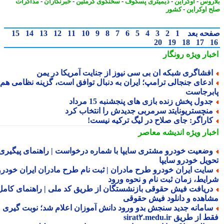
روس
-
اوکراین
-
دیمیتری پسکوف
-
سخنگوی کرملین
-
خبرنگاران
-
مذاکرات
 اوکراین
-
کشور
حه بعد
1
2
3
4
5
6
7
8
9
10
11
12
13
14
15
20
19
18
17
بار ویژه
رونگار
فشاگری شبکه ان بی سی نیوز از جنایت آمریکا در یمن
دعای جنجالی ترامپ؛ ایران به دنبال توافق است، گزینه نظامی هم
برجاست
دول پخش زنده بازی های پنجشنبه 15 مرداد
نچستریونایتد سرمربی جدیدش را انتخاب کرد
اراگر: جای صلاح در لیگ ترکیه نیست!
بار ویژه
اندیشه معاصر
ضعیت خودرو مشتری سایپا با شماره درخواست | راهنمای پیگیری
ویل خودرو سایپا
ایت ایران خودرو طرح مادران | ثبت نام طرح مادران ایران خودرو،
ایط، زمان ثبت نام و نحوه ورود
ریافت فیش حقوقی بازنشستگان از طریق کد ملی | راهنمای کامل
اهده و دانلود فیش حقوقی
امانه جدید سنجش بدو ورود دانش آموزان اعلام شد؛ نوبت گیری
از طریق sirat۲.medu.ir