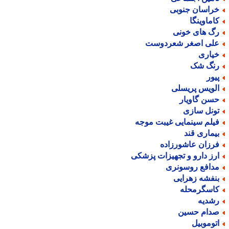
راسان جنوبی
اماوینگا
گ های خونی
لی اصغر شعردوست
یاری
نگ شک
یور
لویس پریسلی
سن گاویار
ونل سازی
یلم سینمایی غیبت موجه
یماری قند
رزان عاشورزاده
رز دارو و تجهیزات پزشکی
دافع روسونری
نفشه زهرایی
اسگرمحله
شدیه
دام حسین
توموبیل