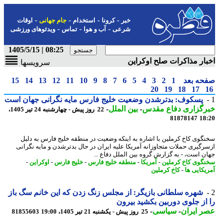
-
-
-
-
خبر
کرونا
استخدام
جام جهانی
اوقات
-
-
-
شرعی
آب و هوا
تماس
ویدئوهای ورزشی
08:25 | 1405/5/15
ار مذاکرات صلح اوکراین
سرویسها
حه بعد
1
2
3
4
5
6
7
8
9
10
11
12
13
14
15
20
19
18
17
پسکوف: بدترشدن وضعیت خلیج فارس مایه نگرانی جهان است
رگزاری دفاع مقدس
-
بین الملل
-
22 روز پیش - چهارشنبه 24 تیر 1405،
81878147
18
گوی کاخ کرملین با اشاره به اینکه وضعیت در منطقه خلیج فارس به دلیل
رگیری حملات متجاوزانه آمریکا علیه ایران در حال بدترشدن و مایه نگرانی
ن است، - به گزارش گروه بین الملل دفاع ...
گوی کاخ کرملین
-
آمریکا
-
منطقه خلیج فارس
-
خلیج فارس
-
اوکراین
-
یکایی ها
-
کاخ کرملین
شهره سلطانی بازیگر: از مجلس زنگ زدن که این خانم سگ باز
از جلوی دوربین بکشید بیرون
 ایران
-
سیاسی
-
25 روز پیش - یکشنبه 21 تیر 1405، 19:00
81855603