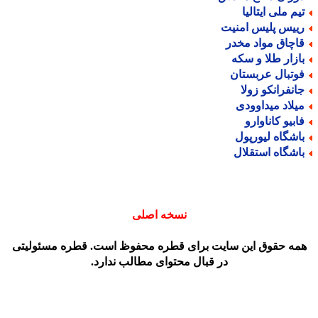
یم ملی ایتالیا
ییس پلیس امنیت
اچاق مواد مخدر
ازار طلا و سکه
وتبال عربستان
انفرانکو زولا
یلاد میداوودی
ابیو کاناوارو
اشگاه لیورپول
اشگاه استقلال
نسخه اصلی
مه حقوق این سایت برای قطره محفوظ است. قطره مسئولیتی
در قبال محتوای مطالب ندارد.