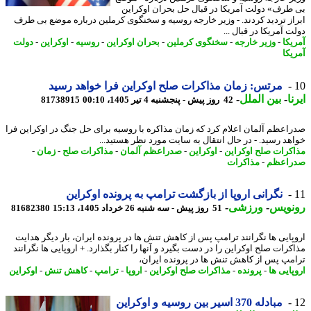
طرف» دولت آمریکا در قبال حل بحران اوکراین
از تردید کردند. - وزیر خارجه روسیه و سخنگوی کرملین درباره موضع بی طرف
 آمریکا در قبال ...
یکا
-
وزیر خارجه
-
سخنگوی کرملین
-
بحران اوکراین
-
روسیه
-
اوکراین
-
دولت
یکا
مرتس: زمان مذاکرات صلح اوکراین فرا خواهد رسید
ا
-
بین الملل
-
42 روز پیش - پنجشنبه 4 تیر 1405، 00:10
81738915
اعظم آلمان اعلام کرد که زمان مذاکره با روسیه برای حل جنگ در اوکراین فرا
هد رسید. - در ﺣﺎل اﻧﺘﻘﺎل ﺑﻪ ﺳﺎﯾﺖ ﻣﻮرد ﻧﻈﺮ ﻫﺴﺘﯿﺪ...
کرات صلح اوکراین
-
اوکراین
-
صدراعظم آلمان
-
مذاکرات صلح
-
زمان
-
راعظم
-
مذاکرات
نگرانی اروپا از بازگشت ترامپ به پرونده اوکراین
نویس
-
ورزشی
-
51 روز پیش - سه شنبه 26 خرداد 1405، 15:13
81682380
پایی ها نگرانند ترامپ پس از کاهش تنش ها در پرونده ایران، بار دیگر هدایت
رات صلح اوکراین را در دست بگیرد و آنها را کنار بگذارد. + اروپایی ها نگرانند
مپ پس از کاهش تنش ها در پرونده ایران،
ایی ها
-
پرونده
-
مذاکرات صلح اوکراین
-
اروپا
-
ترامپ
-
کاهش تنش
-
اوکراین
مبادله 370 اسیر بین روسیه و اوکراین