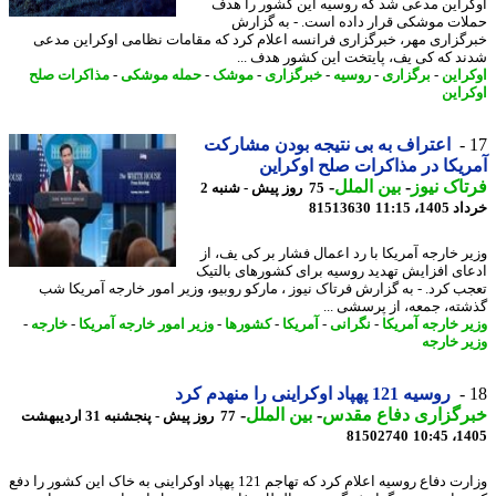
راین مدعی شد که روسیه این کشور را هدف
ات موشکی قرار داده است. - به گزارش
گزاری مهر، خبرگزاری فرانسه اعلام کرد که مقامات نظامی اوکراین مدعی
د که کی یف، پایتخت این کشور هدف ...
راین
-
برگزاری
-
روسیه
-
خبرگزاری
-
موشک
-
حمله موشکی
-
مذاکرات صلح
راین
اعتراف به بی نتیجه بودن مشارکت
یکا در مذاکرات صلح اوکراین
اک نیوز
-
بین الملل
-
75 روز پیش - شنبه 2
14، 11:15
81513630
ر خارجه آمریکا با رد اعمال فشار بر کی یف، از
ای افزایش تهدید روسیه برای کشورهای بالتیک
ب کرد. - به گزارش فرتاک نیوز ، مارکو روبیو، وزیر امور خارجه آمریکا شب
ته، جمعه، از پرسشی ...
ر خارجه آمریکا
-
نگرانی
-
آمریکا
-
کشورها
-
وزیر امور خارجه آمریکا
-
خارجه
-
ر خارجه
روسیه 121 پهپاد اوکراینی را منهدم کرد
رگزاری دفاع مقدس
-
بین الملل
-
77 روز پیش - پنجشنبه 31 اردیبهشت
81502740
1405
وزارت دفاع روسیه اعلام کرد که تهاجم 121 پهپاد اوکراینی به خاک این کشور را دفع