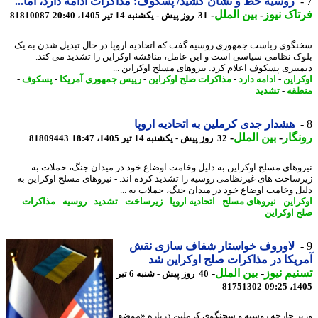
روسیه خط و نشان کشید/ پسکوف: مذاکرات ادامه دارد، اما...
اک نیوز
-
بین الملل
-
31 روز پیش - یکشنبه 14 تیر 1405، 20:40
81810087
گوی ریاست جمهوری روسیه گفت که اتحادیه اروپا در حال تبدیل شدن به یک
ک نظامی-سیاسی است و این عامل، مناقشه اوکراین را تشدید می کند. -
یتری پسکوف اعلام کرد: نیروهای مسلح اوکراین ...
راین
-
ادامه دارد
-
مذاکرات صلح اوکراین
-
رییس جمهوری آمریکا
-
پسکوف
-
قه
-
تشدید
هشدار جدی کرملین به اتحادیه اروپا
گار
-
بین الملل
-
32 روز پیش - یکشنبه 14 تیر 1405، 18:47
81809443
وهای مسلح اوکراین به دلیل وخامت اوضاع خود در میدان جنگ، حملات به
ساخت های غیرنظامی روسیه را تشدید کرده اند. - نیروهای مسلح اوکراین به
ل وخامت اوضاع خود در میدان جنگ، حملات به ...
راین
-
نیروهای مسلح
-
اتحادیه اروپا
-
زیرساخت
-
تشدید
-
روسیه
-
مذاکرات
 اوکراین
لاوروف خواستار شفاف سازی نقش
یکا در مذاکرات صلح اوکراین شد
یم نیوز
-
بین الملل
-
40 روز پیش - شنبه 6 تیر
81751302
1405
ر خارجه روسیه و سخنگوی کرملین درباره «موضع