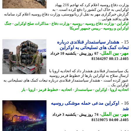
وزارت دفاع روسیه اعلام کرد که تهاجم 216 پهپاد
راینی به خاک این کشور را دفع کرده است. - به
رش خبرگزاری مهر به نقل از ریانووستی، وزارت دفاع روسیه اعلام کرد سامانه
پدافند هوایی ...
راین
-
وزارت دفاع روسیه
-
روسیه
-
وزارت دفاع
-
مذاکرات صلح اوکراین
-
جنگ
راین و روسیه
-
رییس جمهور آمریکا
هشدار سیاستمدار فنلاندی درباره
ات کمک های تسلیحاتی به اوکراین
ر
-
بین الملل
-
67 روز پیش - یکشنبه 10 خرداد
81564297
1405
سیاستمدار فنلاندی هشدار داد که اتحادیه اروپا با
ال سلاح به اوکراین بارها از خطوط قرمز روسیه
ر کرده است. - هشدار سیاستمدار فنلاندی درباره تبعات کمک های تسلیحاتی به
این یک ...
دیه اروپا
-
اوکراین
-
سیاستمدار
-
اتحادیه
-
خطوط قرمز
-
اروپا
-
بار
اوکراین مدعی حمله موشکی روسیه
ر
-
بین الملل
-
74 روز پیش - یکشنبه 3 خرداد
81519075
1405