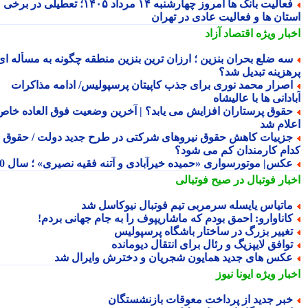
فعالیت بانک ها امروز چهارشنبه ۱۴ مرداد ۱۴۰۵؛ تعطیلی در برخی
تان ها و فعالیت عادی در تهران
بار ویژه
اقتصاد آزاد
ه ضلع بحران بنزین ؛ ارزان ترین بنزین منطقه چگونه به مسأله ای
هزینه تبدیل شد؟
صرار محمد نوری برای جذب کاپیتان پرسپولیس/ ادامه مذاکرات
دانی ها با عالیشاه
قوق پرستاران افزایش می یابد؟ | آخرین وضعیت فوق العاده خاص
لام شد
زییات کاهش حقوق نیروهای شرکتی در طرح جدید دولت / حقوق
ام کارمندان کم می شود؟
کس| موتورسواری «حمیده خیرآبادی و آتنه فقیه نصیری» ؛ سال 70
بار فوتبال در صبح فوتبالی
اتیاس یایسله سرمربی تیم فوتبال نیوکاسل شد
اناوارو: احمق بودم که ماشاریپوف را به جام جهانی بردم!
غییر بزرگ در ساختار باشگاه پرسپولیس
وافق لایپزیگ و رئال برای انتقال دیومانده
کس های جدید همایون شجریان و دخترش وایرال شد
بار ویژه
ایونا نیوز
بر جدید از پرداخت معوقات بازنشستگان