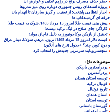
طر حذف مصرف برنج در رژیم غذایی و عوارض آن
روژه استعفای رییس جمهوری دوباره روی میز تندروها
خبار انتظامی پایتخت؛ از تعقیب و گریز سارقان تا انهدام باند
ه ای گردنبندقاپ ها
ش بینی قیمت طلا امروز 15 مرداد 1405/ شوک به قیمت طلا
اراگر: جای صلاح در لیگ ترکیه نیست!
حقیق از بازیکن بوکاجونیورز به دلیل قاچاق مواد!
قیمت دلار امروز 15 مرداد 1405؛ ترون، درهم، سولانا، دینار عراق
وج کوین چند؟ +جدول (نرخ های آنلاین)
نچستریونایتد سرمربی جدیدش را انتخاب کرد
ضوعات داغ:
ردرآمدترین بازیکن
ردرآمدترین
وسعه استان همدان
وتبال ترکیه
اریخ فوتبال
ستان همدان
وسعه استان
ورستان باستانی
أمین اجتماعی