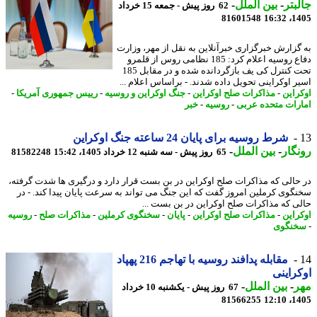
بتر
-
بین الملل
-
62 روز پیش - جمعه 15 خرداد
81601548
1405
گزارش خبرگزاری خبرآنلاین به نقل از مهر، وزارت
دفاع روسیه اعلام کرد: 185 نظامی روس از قلمرو
تحت کنترل کی یف بازگردانده شده و در مقابل 185
ر اوکراینی تحویل داده شدند. - براساس اعلام ...
راین
-
مذاکرات صلح اوکراین
-
جنگ اوکراین و روسیه
-
رییس جمهوری آمریکا
-
رات متحده عربی
-
روسیه
-
خبر
شرط روسیه برای پایان 24 ساعته جنگ اوکراین
گار
-
بین الملل
-
65 روز پیش - سه شنبه 12 خرداد 1405، 15:42
81582248
حالی که مذاکرات صلح اوکراین در بن بست قرار دارد و درگیری ها شدت گرفته،
گوی کرملین امروز گفت که این جنگ می تواند به سرعت پایان پیدا کند. - در
ی که مذاکرات صلح اوکراین در بن بست ...
راین
-
مذاکرات صلح اوکراین
-
پایان
-
سخنگوی کرملین
-
مذاکرات صلح
-
روسیه
نگوی
مقابله پدافند روسیه با تهاجم 216 پهپاد
راینی
ر
-
بین الملل
-
67 روز پیش - یکشنبه 10 خرداد
81566255
1405