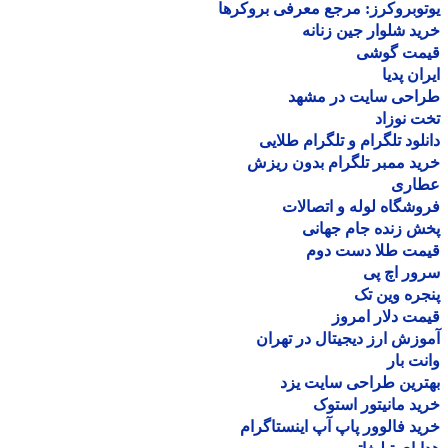
وبروکرز: مرجع معرفی بروکرها
د شلوار جین زنانه
مت گوشی
ان پدیا
احی سایت در مشهد
 نوزاد
لود تلگرام و تلگرام طلایی
د ممبر تلگرام بدون ریزش
اری
شگاه لوله و اتصالات
 زنده جام جهانی
مت طلا دست دوم
ر اچ پی
ره وین تک
ت دلار امروز
زش ارز دیجیتال در تهران
ت بار
رین طراحی سایت یزد
د مانیتور استوک
د فالوور پاپ آپ اینستاگرام