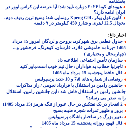
شنامه
هیوندای کونا ۲۰۲۶ دوباره تأیید شد؛ آیا عرضه این کراس اوور در
ان ادامه دارد؟
کابین غول پیکر Xpeng G9L رونمایی شد؛ وسیع ترین ردیف دوم،
ری و شارژ 450 کیلومتر در ۹ دقیقه
ار داغ:
جدول قطعی برق شهرکرد، بروجن و لردگان امروز 15 مرداد
1405 +برنامه خاموشی فلارد، فارسان، کوهرنگ، فرخشهر و...
ارمحال و بختیاری )
ازمان تأمین اجتماعی اطلاعیه داد
اجرنیا خطاب به هواداران: حال تیم خوب است،باور کنید
ل حافظ پنجشنبه 15 مرداد ماه 1405
نمایی از شماره های 7،8 و 10 جدید پرسپولیس
انشین رامین در استقلال با قرارداد نجومی / راز مذاکرات
شین رامین در استقلال فاش شد / این جانشین رامین، استقلال
به صدر می رساند؟
ه هرمز (15 مرداد 1405)
روز و ظهور ثمرات شجره طیبه بسیج
غییر بزرگ در ساختار باشگاه پرسپولیس
ل قهوه روزانه پنجشنبه 15 مرداد ماه 1405