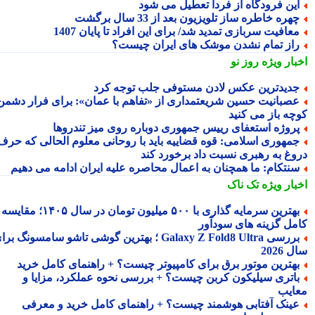
ین فرودگاه از فردا تعطیل می شود
هره خاطره ساز تلویزیون بعد از 33 سال برگشت
عافیت سربازی تمدید شد/ برای این افراد تا پایان 1407
از تمام نشدن موشک های ایران چیست؟
بار ویژه
روز نو
دیدترین عکس لادن مستوفی جلب توجه کرد
صبانیت حسین شریعتمداری از «تفاهم با عمان»: برای فرار دشمن
چه باز می کنید
روژه استعفای رییس جمهوری دوباره روی میز تندروها
مهوری اسلامی: قوه قضاییه باید با روحانی معلوم الحالی که حرف
وغ به رهبری نسبت داد برخورد کند
نتکام: ما همچنان به اعمال محاصره علیه ایران ادامه می دهیم
بار ویژه
تک ناک
بهترین سرمایه گذاری با ۵۰۰ میلیون تومان در سال ۱۴۰۵؛ مقایسه
مل گزینه های سودآور
بررسی Galaxy Z Fold8 Ultra ؛ بهترین گوشی تاشو سامسونگ برای
2026
هترین موتور برق برای کامپیوتر چیست؟ + راهنمای کامل خرید
اتری سیلیکون کربن چیست؟ + بررسی نحوه عملکرد، مزایا و
ایب
ینک آفتابی هوشمند چیست؟ + راهنمای کامل خرید و معرفی