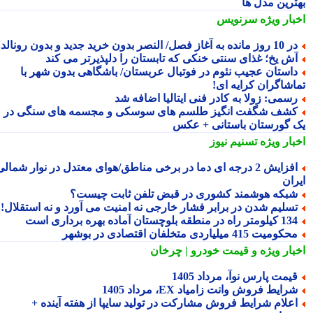
ترین مدل ها
بار ویژه
سرنویس
وز مانده به آغاز فصل/ النصر بدون خرید جدید و بدون رونالدو!
ش یخ؛ غذای سنتی خنکی که تابستان را دلپذیرتر می کند
استان عجیب نئوم در فوتبال عربستان/ باشگاهی بدون شهر با
اشاگران کرایه ای!
سمی: زولا به کادر فنی ایتالیا اضافه شد
شف شگفت انگیز طلسم های سوسکی و مجسمه های سنگی در
 گورستان باستانی + عکس
بار ویژه
تسنیم نیوز
افزایش 2 درجه ای دما در برخی مناطق/هوای معتدل در نوار شمالی
ران
بکه هوشمند کشوری در قبض تلفن ثابت چیست؟
سلیم شدن در برابر فشار خارجی نه امنیت می آورد و نه استقلال!
یلومتر راه در منطقه بلوچستان آماده بهره برداری است
کومیت 415 میلیاردی متخلفان اقتصادی در بوشهر
بار ویژه
و قیمت خودرو | چرخان
یمت پارس نوآ، مرداد 1405
رایط فروش وانت زامیاد EX، مرداد 1405
علام شرایط فروش مشارکت در تولید سایپا از هفته آینده +