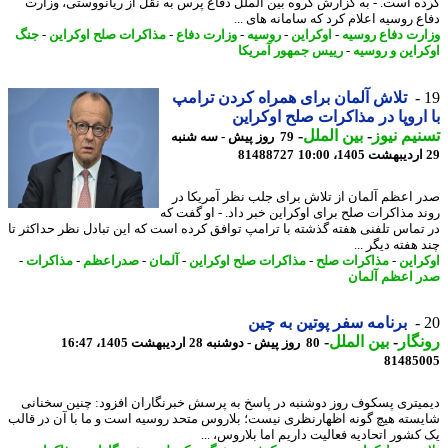
ه است. - به گزارش گروه بین الملل دفاع پرس به نقل از ریانووستی، وزارت
ع روسیه اعلام کرد که سامانه های ...
رت دفاع روسیه
-
اوکراین
-
روسیه
-
وزارت دفاع
-
مذاکرات صلح اوکراین
-
جنگ
راین و روسیه
-
رییس جمهور آمریکا
تلاش آلمان برای همراه کردن ترامپ
اروپا در مذاکرات صلح اوکراین
یم نیوز
-
بین الملل
-
79 روز پیش - سه شنبه
81488727
 اعظم آلمان از تلاش برای جلب نظر آمریکا در
د مذاکرات صلح برای اوکراین خبر داد. - او گفت که
تماس تلفنی هفته گذشته با ترامپ توافق کرده است که این تبادل نظر حداکثر تا
هفته دیگر ...
راین
-
مذاکرات صلح
-
مذاکرات صلح اوکراین
-
آلمان
-
صدراعظم
-
مذاکرات
-
 اعظم آلمان
برنامه سفر پوتین به چین
گار
-
بین الملل
-
80 روز پیش - دوشنبه 28 اردیبهشت 1405، 16:47
81485
یتری پسکوف روز دوشنبه در پاسخ به پرسش خبرنگاران افزود: چنین سخنانی
سته هیچ گونه اظهارنظری نیست؛ بلاروس متحد روسیه است و ما با آن در قالب
کشور اتحادیه فعالیت داریم اما بلاروس، ...