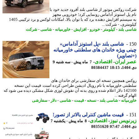
ت روکس موتور از شاسی بلند آفرود جدید خود با
 پل استونز آداماس رونمایی کرد؛ خودرویی مجهز
به سیستم افزایش دهنده برد که با توان بالا، امکانات لوکس و برد ترکیبی 1405
ومتری، - شرکت ...
ی بلند
-
کیلومتر
-
خودرو
-
افزایش
-
خاورمیانه
-
شاسی
-
شرکت
1
شاسی بلند «پل استونز آداماس»
ی ویژه خاندان های سلطنتی خاورمیانه
صاویر)
 ایران
-
اقتصادی
-
7 ماه پیش - سه شنبه 9
18
80384437
س همچنین نسخه ای سفارشی برای خاندان های
نتی خاورمیانه با نام رویال ادیشن طراحی کرده است. قیمت این نسخه
142100 دلار اعلام شده و روی بدنه آن نقوش لوزی شکل مشکی دیده می شود که
م گرفته ...
رمیانه
-
شاسی بلند
-
نسخه
-
قیمت
-
شاسی
-
دلار
-
سفارشی
1
قیمت ماشین کنترلی بالاتر از تصور!
نویس نیوز
-
اقتصادی
-
8 ماه پیش - یکشنبه 7
07
80351620