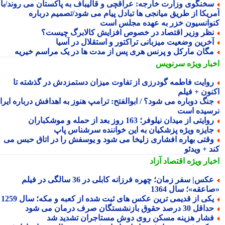
خنگوی وزارت خارجه: عراقچی و قالیباف به پاکستان می روند/با
ریکا از طریق میانجی ها تبادل پیام می شود/تصمیم درباره
وانسیون خزر به عهده مجلس است
ظر وزیر اقتصاد در خصوص افزایش کالابرگ چیست؟
خرین وضعیت میزبانی تراکتور و استقلال در آسیا
گان مارکل و پرنس هری پس از مدت ها در یک مراسم خیریه
بار ویژه
سرنویس
وایت فاطمه گودرزی از تفاوت میزان دستمزدش در گذشته تا
نون + فیلم
نگ دوباره می شود؟ / ابوالفتح: ترامپ هنوز به اهدافش درباره ایران
سیده است
وایتی از میدان نیلوفر؛ 163 روز بعد از حمله و موشکباران
ایزه ویژه پزشکیان به این خواننده سرشناس پاپ
قتی بهاره افشاری زلیخا می شود و یوسفش را در اتاق حبس می
 + ویدئو
بار ویژه
اقتصاد آزاد
عکس| سفر زمان؛ چهره فرزانه کابلی در 36 سالگی در فیلم
عقه»؛ سال 1364
کی از قدیمی ترین عکس های ثبت شده از کعبه و مکه؛ سال 1259
اقل 30 درصد حقوق بازنشستگان صرف درمان می شود
شار هزینه مسکن روی دوش مستاجران تشدید شد