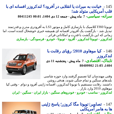
1
خیانت به میراث یا انقلابی در آفرود؟ لندکروزر افسانه ای با
 آمریکایی متولد شد!
نه
-
سیاسی
-
7 ماه پیش - جمعه 12 دی 1404، 00:01
80411245
تویوتا FJ60 کلاسیک با بازسازی کامل و موتور LS3 به آفرودری مدرن و قدرتمند
یل شد. - بازگشت یک آفرودر افسانه ای همیشه خبری خوشحال کننده است، اما
نی که این بازگشت با قدرت و امکاناتی فراتر ...
کروزر
-
تویوتا لندکروزر
-
آفرود
-
تویوتا
-
خودرو
-
فرسودگی
-
بازسازی
1
کیا موهاوی 2010؛ رؤیای رقابت با
کروزر
ناک
-
اقتصادی
-
7 ماه پیش - پنجشنبه 11 دی
80409902
1404
ی مهندسان کیا تصمیم گرفتند وارد حوزه شاسی
دهای سنگین و تمام جنگی شوند، هدفی روشن
تند: رقابت مستقیم با تویوتا لندکروزر، افسانه ژاپنی آفرود و دوام. - وقتی کیا
2 وارد بازار ...
کروزر
-
مناسب
-
خودرو
-
خودروهای سنگین
-
بازار ایران
-
سنگین
-
ایران
1
تصاویر| تویوتا مگا کروزر؛ پاسخ ژاپنی
به هامر آمریکایی
بتر
-
اقتصادی
-