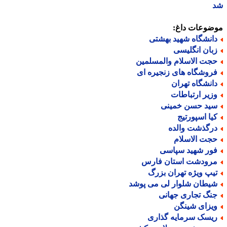
ضوعات داغ:
انشگاه شهید بهشتی
بان انگلیسی
جت الاسلام والمسلمین
روشگاه های زنجیره ای
انشگاه تهران
زیر ارتباطات
ید حسن خمینی
یا اسپورتیج
رگذشت والده
جت الاسلام
ور شهید سپاسی
رودشت استان فارس
یپ ویژه تهران بزرگ
یطان شلوار لی می پوشد
نگ تجاری جهانی
یزای شینگن
یسک سرمایه گذاری