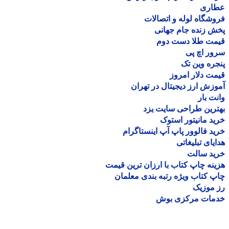
اری
شگاه لوله و اتصالات
 زنده جام جهانی
مت طلا دست دوم
ر اچ پی
ره وین تک
ت دلار امروز
زش ارز دیجیتال در تهران
ت بار
رین طراحی سایت یزد
د مانیتور استوک
د فالوور پاپ آپ اینستاگرام
یای تبلیغاتی
ید سالت
نه چاپ کتاب با ارزان ترین قیمت
 کتاب ویژه رتبه بندی معلمان
موزیک
مات مرکزی بوش