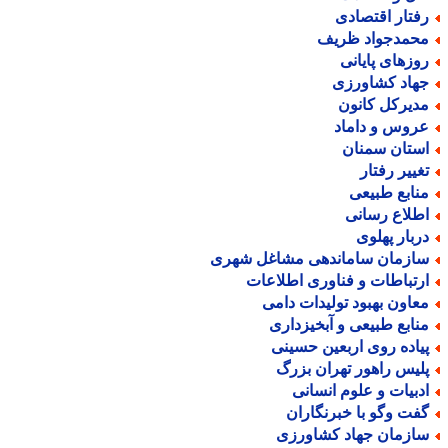
فتار اقتصادی
حمدجواد ظریف
وزهای پایانی
هاد کشاورزی
دیرکل کانون
روس و داماد
ستان سمنان
غییر رفتار
نابع طبیعی
طلاع رسانی
ربار پهلوی
ازمان ساماندهی مشاغل شهری
رتباطات و فناوری اطلاعات
عاون بهبود تولیدات دامی
نابع طبیعی و آبخیزداری
یاده روی اربعین حسینی
لیس راهور تهران بزرگ
دبیات و علوم انسانی
فت وگو با خبرنگاران
ازمان جهاد کشاورزی