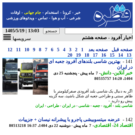
-
-
-
-
خبر
کرونا
استخدام
جام جهانی
اوقات
-
-
-
شرعی
آب و هوا
تماس
ویدئوهای ورزشی
13:03 | 1405/5/19
ار آفرود - صفحه هشتم
سرویسها
حه قبل
صفحه بعد
1
2
3
4
5
6
7
8
9
10
11
12
20
19
18
17
16
15
14
1
بهترین شاسی بلندهای آفرود جعبه ای
ایران
 آنلاین
-
دانش
-
7 ماه پیش - پنجشنبه 25 دی
80535757
1404
 به دنبال یک شاسی بلند آفرودی صفرکیلومتر با
ر سنتی و طراحی جعبه ای شکل باشید، سه گزینه
 رو دارید. -
ی بلند
-
آفرود
-
جعبه
-
شاسی
-
در ایران
-
طراحی
-
ایران
1
عرضه میتسوبیشی پاجرو با پیشرانه نیسان + جزییات
اد 24
-
اقتصادی
-
7 ماه پیش - دوشنبه 22 دی 1404، 16:37
80513218