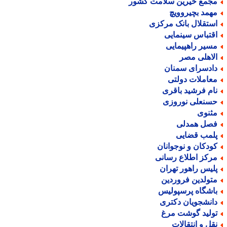
جمع خیرین سلامت کشور
همد بچیروویچ
ستقلال بانک مرکزی
قتباس سینمایی
سیر راهپیمایی
لاهلی مصر
ادسرای سمنان
عاملات دولتی
ام فرشید باقری
سنعلی نوروزی
ثنوی
صل همدلی
لمب قضایی
ودکان و نوجوانان
رکز اطلاع رسانی
لیس راهور تهران
تولدین فروردین
اشگاه پرسپولیس
انشجویان دکتری
ولید گوشت مرغ
قل و انتقالات