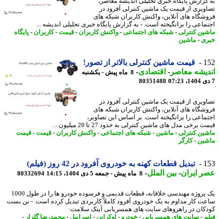
گزارش پایگاه خبری تحلیلی اندیشه معاصر،
ویری از قیمت یک ماشین کنترلی آفرود در
شگاه های آنلاین، واکنش کاربران شبکه های
ماعی را برانگیخته است. - به گزارش پایگاه خبری تحلیلی اندیشه ...
ین کنترلی
-
شبکه های اجتماعی
-
واکنش کاربران
-
قیمت
-
کاربران
-
پایگاه
ی
-
ماشین
1
قیمت ماشین کنترلی بالاتر از تصور!
یشه معاصر
-
اقتصادی
-
8 ماه پیش - یکشنبه
80351488
ویری از قیمت یک ماشین کنترلی آفرود در
شگاه های آنلاین، واکنش کاربران شبکه های
ماعی را برانگیخته است. بر اساس این تصاویر،
 برخی مدل های ماشین کنترلی به حدود 27 تا 28 میلیون ...
ین کنترلی
-
ماشین
-
شبکه های اجتماعی
-
واکنش کاربران
-
قیمت
-
قیمت
ین
-
کارگر
1
تبدیل قطعات کهنه به خودروی آفرود در 42 روز (فیلم)
 ایران
-
بین الملل
-
8 ماه پیش - جمعه 5 دی 1404، 14:15
80332694
یک پروژه مهندسی خلاقانه، قطعات قدیمی و فرسوده خودرو ها را در طول 1000
ت کار مداوم به یک خودروی آفرود کاملاً کاربردی تبدیل کرده است. - بن بست
کان در راهروهای سایت های همسریابی آیتک سلامت:
م
-
سایت های همسریابی
-
خودرو
-
اوکراین
-
اسراییل
-
محمدرضا گلزار
-