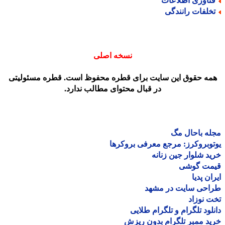
ناوری اطلاعات
خلفات رانندگی
نسخه اصلی
مه حقوق این سایت برای قطره محفوظ است. قطره مسئولیتی
در قبال محتوای مطالب ندارد.
ه باحال مگ
وبروکرز: مرجع معرفی بروکرها
د شلوار جین زنانه
مت گوشی
ان پدیا
احی سایت در مشهد
 نوزاد
لود تلگرام و تلگرام طلایی
د ممبر تلگرام بدون ریزش