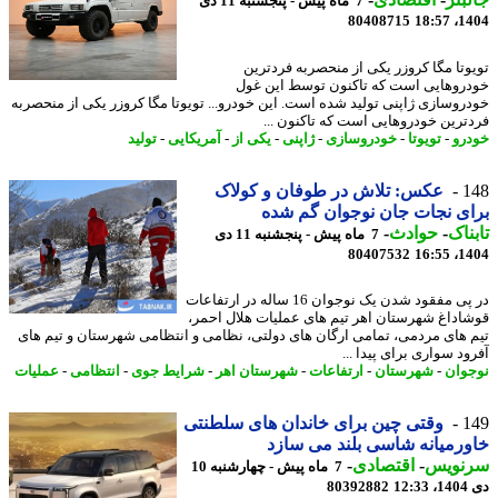
7 ماه پیش - پنجشنبه 11 دی
80408715
1404
وتا مگا کروزر یکی از منحصربه فردترین
روهایی است که تاکنون توسط این غول
روسازی ژاپنی تولید شده است. این خودرو... تویوتا مگا کروزر یکی از منحصربه
ترین خودروهایی است که تاکنون ...
رو
-
تویوتا
-
خودروسازی
-
ژاپنی
-
یکی از
-
آمریکایی
-
تولید
1
عکس: تلاش در طوفان و کولاک
ی نجات جان نوجوان گم شده
ناک
-
حوادث
-
7 ماه پیش - پنجشنبه 11 دی
80407532
1404
در پی مفقود شدن یک نوجوان 16 ساله در ارتفاعات
اداغ شهرستان اهر تیم های عملیات هلال احمر،
 های مردمی، تمامی ارگان های دولتی، نظامی و انتظامی شهرستان و تیم های
د سواری برای پیدا ...
وان
-
شهرستان
-
ارتفاعات
-
شهرستان اهر
-
شرایط جوی
-
انتظامی
-
عملیات
1
وقتی چین برای خاندان های سلطنتی
رمیانه شاسی بلند می سازد
نویس
-
اقتصادی
-
7 ماه پیش - چهارشنبه 10
12
80392882