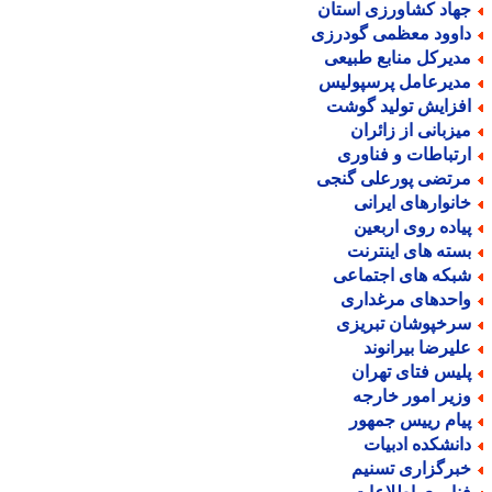
هاد کشاورزی استان
اوود معظمی گودرزی
دیرکل منابع طبیعی
دیرعامل پرسپولیس
فزایش تولید گوشت
یزبانی از زائران
رتباطات و فناوری
رتضی پورعلی گنجی
انوارهای ایرانی
یاده روی اربعین
سته های اینترنت
بکه های اجتماعی
احدهای مرغداری
رخپوشان تبریزی
لیرضا بیرانوند
لیس فتای تهران
زیر امور خارجه
یام رییس جمهور
انشکده ادبیات
برگزاری تسنیم