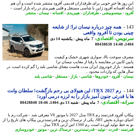
 روز ها خبر خوبی برای طرفداران قدیمی آفرود منتشر شده است و آن هم
که افسانه آفرود ژاپن با شاسی مستقل و قلبی هیبریدی در راه بازار است. -
ود
-
میتسوبیشی
-
طرفداران
-
هیبریدی
-
افسانه
-
نیسان
-
منتشر
1
همه چیز درباره نیسان ترا؛ از شایعه
ی بودن تا آفرود واقعی
نویس
-
اقتصادی
-
7 ماه پیش - یکشنبه 14 دی
80438638
1404
ف سوخت بالا، سواری شهری خشک و کیفیت
ن کابین در مقایسه با رقبا از معایب نیسان ترا
ند - بازار خودروی ایران مدت هاست معنای شاسی بلند را گم کرده است. در
 هایی که واردات محدود ...
ان
-
آفرود
-
خودروها
-
شاسی
-
بازار
-
مستقل
-
شاسی بلند
1
رم TRX 2027: این هیولای بی رحم بازگشت! سلطان وانت
با قدرتی جنون آمیز بازار را به لرزه درمی آورد!
نه
-
اقتصادی
-
7 ماه پیش - شنبه 13 دی 1404، 18:46
80428840
پیکاپ آفرود قدرتمند رم TRX مدل 2027 با موتور V8 معرفی شد. - شرکت رم با
احیای دوباره بخش SRT، یکی از ترسناک ترین و قدرتمندترین پیکاپ های تاریخ را از
خط تولید آورده است. رم 1500 اس آرتی TRX مدل ...
تمند
-
قدرت
-
تولید
-
قدرتمندترین
-
ترسناک ترین
-
موتور
-
خودروسازی