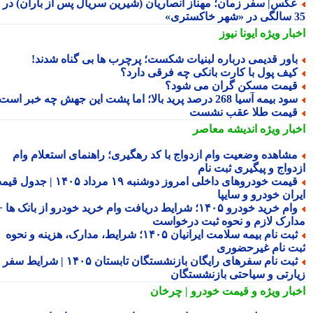
کس| سفر زمان؛ مهناز انصاریان (شیرین سریال پس از باران) در
تری»
بار ویژه
ایونا نیوز
اور قدیمی درباره لبنیات شکست؛ پرچرب ها بی گناه شدند!
یف پول با کارت بانکی چه فرقی دارد؟
یمت مسکن گران می شود؟
د بیمه آسیا 268 درصد پرید بالا؛ اما پشت این جهش چه خبر است؟
یمت طلا عقب نشست
بار ویژه
اندیشه معاصر
شاهده وضعیت وام ازدواج با کد رهگیری؛ راهنمای استعلام وام
دواج و پیگیری ثبت نام
قیمت خودروهای داخلی امروز دوشنبه ۱۹ مرداد ۱۴۰۵ | جدول قیمت
ران خودرو و سایپا
وام خرید خودرو ۱۴۰۵؛ شرایط دریافت وام خرید خودرو از بانک ها +
ارک لازم و نحوه ثبت درخواست
ثبت نام بیمه سلامت ایرانیان ۱۴۰۵؛ شرایط، مدارک، هزینه و نحوه
ت نام غیرحضوری
ثبت نام سفرهای رایگان بازنشستگان تابستان ۱۴۰۵ | شرایط سفر
ارتی و سیاحتی بازنشستگان
بار ویژه
و قیمت خودرو | چرخان