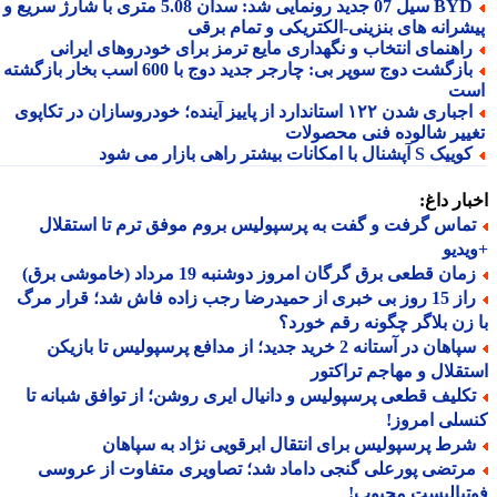
BYD سیل 07 جدید رونمایی شد: سدان 5.08 متری با شارژ سریع و
شرانه های بنزینی-الکتریکی و تمام برقی
اهنمای انتخاب و نگهداری مایع ترمز برای خودروهای ایرانی
بازگشت دوج سوپر بی: چارجر جدید دوج با 600 اسب بخار بازگشته
ت
اجباری شدن ۱۲۲ استاندارد از پاییز آینده؛ خودروسازان در تکاپوی
ییر شالوده فنی محصولات
یک S آپشنال با امکانات بیشتر راهی بازار می شود
ار داغ:
ماس گرفت و گفت به پرسپولیس بروم موفق ترم تا استقلال
دیو
ان قطعی برق گرگان امروز دوشنبه 19 مرداد (خاموشی برق)
راز 15 روز بی خبری از حمیدرضا رجب زاده فاش شد؛ قرار مرگ
زن بلاگر چگونه رقم خورد؟
سپاهان در آستانه 2 خرید جدید؛ از مدافع پرسپولیس تا بازیکن
قلال و مهاجم تراکتور
کلیف قطعی پرسپولیس و دانیال ایری روشن؛ از توافق شبانه تا
لی امروز!
رط پرسپولیس برای انتقال ابرقویی نژاد به سپاهان
رتضی پورعلی گنجی داماد شد؛ تصاویری متفاوت از عروسی
بالیست محبوب!