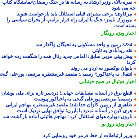
مره بالای وزیر ارشاد به رسانه ها در جنگ رمضان/نمایشگاه کتاب
 می شود
رفاوی: برخی مدیران قبلی استقلال باید بازخواست شوند
یویورک تایمز: جنگ با ایران راه فرار ترامپ از بحران سیاسی را
ته است
بار ویژه
رونگار
3 زمین و واحد مسکونی به نخبگان واگذار شد
قد زیدآبادی به ثابتی
یش بینی مربی سابق: الماس جدید رئال همه را شگفت زده خواهد
د!
انوان بوکسور به اردو می روند
نتقال به پاختاکور؛/ رسمی: مقصد غیرمنتظره مرتضی پورعلی گنجی
بار فوتبال در صبح فوتبالی
طع برق در آستانه مسابقات جهانی؛ دردسر تازه برای ملی پوشان
سمی؛ مرتضی پورعلی گنجی به پاختاکور پیوست
اهری از روبین کازان جدا شد؛ مقصد غیرمنتظره مهاجم ایرانی
ری کین در آستانه تمدید با بایرن؛ توافق نهایی نزدیک است
ازون دوباره هوای استقلال کرد؛ مهاجم هائیتی آماده بازگشت شد
بار ویژه
روز نو
زیر ارتباطات از خط قرمز خود رونمایی کرد