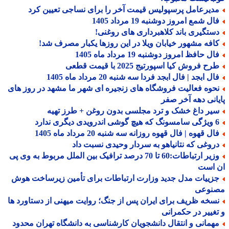
دیرعامل پرسپولیس قیمت آخر را برای نساجی تعیین کرد
ل شمع امروز دوشنبه 19 مرداد 1405
ستگیری باند کلاهبرداری های روغنی!
افه مشهور خیابان ویلا در این روزها یکبار مصرف شد!
ل حافظ امروز دوشنبه 19 مرداد ماه 1405
ح فروش کیا اسپورتیج 2025 با قیمت قطعی
ل ابجد | فال ابجد فردا سه شنبه 20 مرداد ماه 1405
حوه فعالیت فروشگاه های زنجیره ای شهر ما مشهد در روز های
انی دهه آخر صفر
یر داغ خشک و ترد مجلسی بدون روغن + طرز تهیه
درویدی دیگری ندارد
ل قهوه | فال قهوه روزانه سه شنبه 20 مرداد ماه 1405
روغی که نتانیاهو به سردار وحیدی نسبت داد
وزیر ارتباطات:60 تا 70 درصد ترافیک بین الملل مربوط به وی پی
 است
زییات مدل جدید وزارت ارتباطات برای تأمین زیرساخت هوش
نوعی
سخه ظریف برای ایران پس از جنگ؛ روایت میهنی از دستاورد ها
غییر در حکمرانی
همانی و انتقال دانشجویان کارشناسی به دانشگاه تهران محدود