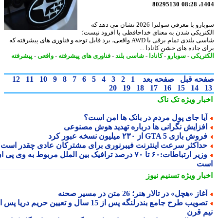
80295130
1404
سوبارو با معرفی سولترا 2026 نشان می دهد که
تریکی شدن به معنای خداحافظی با آفرود نیست؛
شاسی بلندی تمام برقی با AWD واقعی، برد قابل توجه و فناوری های پیشرفته که
ی جاده های خشن کانادا ...
تریکی
-
سوبارو
-
کانادا
-
شاسی بلند
-
فناوری های پیشرفته
-
واقعی
-
پیشرفته
حه قبل
صفحه بعد
1
2
3
4
5
6
7
8
9
10
11
12
20
19
18
17
16
15
14
بار ویژه
تک ناک
یا جای پول مردم در بانک ها امن است؟
فزایش نگرانی ها درباره تهدید هوش مصنوعی
وش بازی GTA 5 از ۲۳۰ میلیون نسخه عبور کرد
داکثر سرعت اینترنت فیبرنوری برای مشترکان عادی چقدر است؟
وزیر ارتباطات:۶۰ تا ۷۰ درصد ترافیک بین الملل مربوط به وی پی ان
ت
بار ویژه
تسنیم نیوز
غاز «هچل» در تالار هنر؛ 26 متن در مسیر صحنه
تصویب طرح جامع بندرلنگه پس از 15 سال و تعیین حریم دریا پس از
م قرن