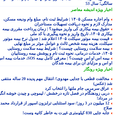
لگی؛ سال 53
بار ویژه
اندیشه معاصر
وام اجاره مسکن ۱۴۰۵ | شرایط ثبت نام، مبلغ وام ودیعه مسکن،
ارک لازم و نحوه دریافت تسهیلات مستاجران
قوق بیمه بیکاری کی واریز میشود؟ | زمان پرداخت مقرری بیمه
تاریخ واریز و نحوه پیگیری با کد ملی
قیمت بیمه موتور سیکلت ۱۴۰۵ اعلام شد | جدول نرخ بیمه موتور
کلت، هزینه بیمه شخص ثالث و عوامل موثر بر مبلغ نهایی
یمه سلامت روستایی چیست؟ | شرایط بیمه سلامت روستایی
نحوه ثبت نام و پوشش بیمه روستاییان
بیمه اس او اس چیست؟ | معرفی کامل بیمه SOS، خدمات بیمه اس
 اس و مزایای آن برای بیمه شدگان
بار ویژه
رونگار
مخالفت قطعی با جدایی مهدوی؛/ انتقال مهم پدیده 20 ساله منتفی
 (عکس)
راق سرمربی جام ملتها را انتخاب کرد
ربی زودهنگام در فصل تازه درخشش / لیموچی و چیدن خوشه انگور
 مرداد!
12 میلیون در 3 روز؛/ سود استثنایی ترابزون اسپور از قرارداد محمد
اح
به جایی 830 کیلومتری غیرت به خاطر کانیه وست!