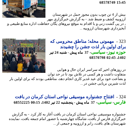
68578749
15
بیش از 4 تن چوب بدون مجوز حمل در شهرستان
وییه کشف و ضبط شد. - به گزارش خبرگزاری مهر
ر پی گشت زنی و با اقدام به موقع نیروهای یگان حفاظت اداره منابع طبیعی و
یزداری شهرستان ارزوییه ...
3
مهمونی محله؛ مناطق محرومی که
ی اولین بار لذت جشن را چشیدند
ه نیوز
-
سیاسی
-
37 ماه پیش - شنبه 24 تیر
68570798
1402
روزهای اخیر که سراسر ایران حال و هوایی
اوت داشت و هر کسی در تلاش بود تا در حد توان
ضاعت خود برای عید غدیر کاری انجام دهد، مناطقی بودند که برای اولین بار
 شیرین برپایی جشن در ...
3
افتتاح جشنواره موسیقی نواحی استان کرمان در بافت
رس
-
سیاسی
-
37 ماه پیش - پنجشنبه 22 تیر 1402، 00:15
68552225
واره موسیقی نواحی استان کرمان در بافت آغاز به کار کرد. - به گزارش
گزاری فارس از بافت، شامگاه چهارشنبه با حضور امام جمعه بافت، نماینده
ستان های بافت، رابر و ارزوییه و جمعی از ...