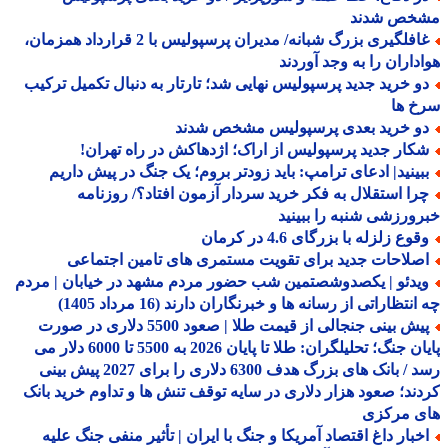
خص شدند
غافلگیری بزرگ شبانه/ مدیران پرسپولیس با 2 قرارداد همزمان،
داران را به وجد آوردند
و خرید جدید پرسپولیس نهایی شد؛ تارتار به دنبال تکمیل ترکیب
خ ها
و خرید بعدی پرسپولیس مشخص شدند
کار جدید پرسپولیس از اراک؛ اژدهاکش در راه تهران!
بینید| ادعای ترامپ: باید زودتر بروم؛ یک جنگ در پیش داریم
را استقلال به فکر خرید سردار آزمون افتاد؟/ روزنامه
ورزشی شنبه را ببینید
وع زلزله با بزرگای 4.6 در کرمان
صلاحات جدید برای تقویت مستمری های تامین اجتماعی
یدئو | یکصدوشصتمین شب حضور مردم مشهد در خیابان | مردم
نتظاراتی از رسانه ها و خبرنگاران دارند (16 مرداد 1405)
پیش بینی جنجالی از قیمت طلا | صعود 5500 دلاری در صورت
پایان جنگ؛ تحلیلگران: طلا تا پایان 2026 به 5500 تا 6000 دلار می
رسد / بانک های بزرگ هدف 6300 دلاری را برای 2027 پیش بینی
ند؛ صعود هزار دلاری در سایه توقف تنش ها و تداوم خرید بانک
ی مرکزی
خبار داغ اقتصاد آمریکا و جنگ با ایران | تأثیر منفی جنگ علیه