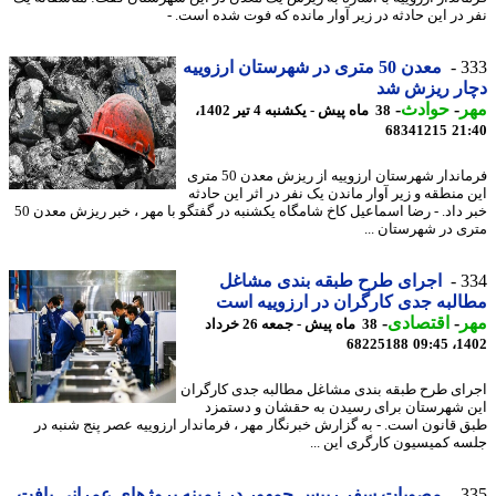
 در این حادثه در زیر آوار مانده که فوت شده است. -
3
معدن 50 متری در شهرستان ارزوییه
ار ریزش شد
ر
-
حوادث
-
38 ماه پیش - یکشنبه 4 تیر 1402،
68341215
21
فرماندار شهرستان ارزوییه از ریزش معدن 50 متری
 منطقه و زیر آوار ماندن یک نفر در اثر این حادثه
خبر داد. - رضا اسماعیل کاخ شامگاه یکشنبه در گفتگو با مهر ، خبر ریزش معدن 50
ی در شهرستان ...
3
اجرای طرح طبقه بندی مشاغل
لبه جدی کارگران در ارزوییه است
ر
-
اقتصادی
-
38 ماه پیش - جمعه 26 خرداد
68225188
1402
ای طرح طبقه بندی مشاغل مطالبه جدی کارگران
 شهرستان برای رسیدن به حقشان و دستمزد
 قانون است. - به گزارش خبرنگار مهر ، فرماندار ارزوییه عصر پنج شنبه در
ه کمیسیون کارگری این ...
3
مصوبات سفر رییس جمهور در زمینه پروژهای عمرانی بافت