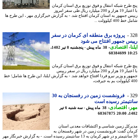
 طرح شبکه انتقال و فوق توزیع برق استان کرمان
با اعتبار 19 هزار و 200 میلیارد ریال طی سفر امروز
س جمهور به استان کرمان افتتاح شد. - به گزارش خبرگزاری مهر ، این طرح ها
 400 کیلوولت ...
3
پروژه برق منطقه ای کرمان در سفر
س جمهور افتتاح می شود
ا
-
اقتصادی
-
38 ماه پیش - پنجشنبه 8 تیر 1402،
68384699
10
 طرح شبکه انتقال و فوق توزیع برق استان کرمان
با اعتبار 19 هزار و 200 میلیارد ریال در سفر رییس
ور و وزیر نیرو فردا افتتاح خواهد شد. - به گزارش ایلنا، این طرح ها شامل؛ خط
یرفت،
3
فرونشست زمین در رفسنجان به 30
تیمتر رسیده است
ر
-
اقتصادی
-
38 ماه پیش - سه شنبه 6 تیر
68367875
1402
رکل زمین شناسی و اکتشافات معدنی استان
ان گفت: فرونشست زمین در شهر رفسنجان به
30 سانتیمتر و در شهر کرمان به 13 سانتیمتر رسیده است. - به گزارش خبرنگار مهر