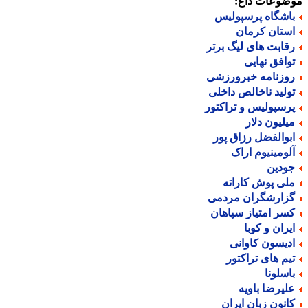
ضوعات داغ:
اشگاه پرسپولیس
ستان کرمان
قابت های لیگ برتر
وافق نهایی
وزنامه خبرورزشی
ولید ناخالص داخلی
رسپولیس و تراکتور
یلیون دلار
بوالفضل رزاق پور
لومینیوم اراک
ودین
لی پوش کاراته
زارشگران مردمی
سر امتیاز سپاهان
یران و کوبا
دیسون کاوانی
یم های تراکتور
اسلونا
لیرضا باویه
انون زبان ایران