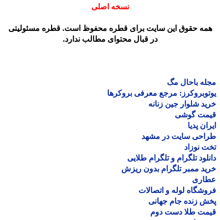
نسخه اصلی
مه حقوق این سایت برای قطره محفوظ است. قطره مسئولیتی
در قبال محتوای مطالب ندارد.
ه باحال مگ
وبروکرز: مرجع معرفی بروکرها
د شلوار جین زنانه
مت گوشی
ان پدیا
احی سایت در مشهد
 نوزاد
لود تلگرام و تلگرام طلایی
د ممبر تلگرام بدون ریزش
اری
شگاه لوله و اتصالات
 زنده جام جهانی
مت طلا دست دوم