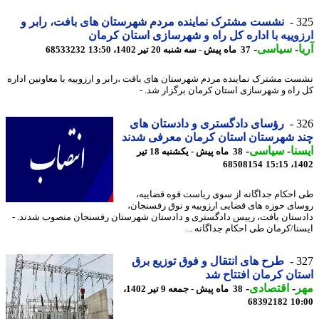
3
نشست مشترک نماینده مردم شهرستان های بافت، رابر و
وییه با اداره کل راه و شهرسازی استان کرمان
-
سیاسی
-
37 ماه پیش - سه شنبه 20 تیر 1402، 13:50
68533232
ت مشترک نماینده مردم شهرستان های بافت ،رابر و ارزوییه با معاونین اداره
راه و شهرسازی استان کرمان برگزار شد. -
3
رؤسای دادگستری و دادستان های
 شهرستان استان کرمان معرفی شدند
نا
-
سیاسی
-
38 ماه پیش - یکشنبه 18 تیر
68508154
1402
احکام جداگانه از سوی ریاست قوه قضاییه،
ای حوزه های قضایی ارزوییه و نوق رفسنجان،
ستان بافت، رییس دادگستری و دادستان شهرستان رفسنجان منصوب شدند. -
نا/کرمان طی احکام جداگانه ...
3
طرح های انتقال و فوق توزیع برق
ان کرمان افتتاح شد
ر
-
اقتصادی
-
38 ماه پیش - جمعه 9 تیر 1402،
68392182
10