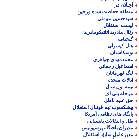
چیلان در
نطقه حفاظت شده ورجین
یدحسین مومنی
یست استقلال
ئال مادرید اتلتیکومادرید
نجنامه
تل کپسولی
وسکاستان
حمدمهدی جواهری
سماعیل رحمانی
یگ قهرمانان
یالات متحده
یمه اول سال
رحله پلی آف
ق علیه باطل
یشکسوت تیم فوتبال استقلال
ایگاه های نظامی آمریکا
قل و انتقالات تابستانی
دیران باشگاه پرسپولیس
دیرعامل سابق استقلال