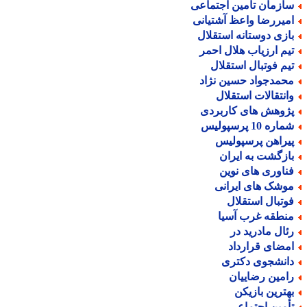
ازمان تأمین اجتماعی
میررضا واعظ آشتیانی
ازی دوستانه استقلال
یم ارزیاب هلال احمر
یم فوتبال استقلال
حمدجواد حسین نژاد
انتقالات استقلال
ژوهش های کاربردی
اره 10 پرسپولیس
یراهن پرسپولیس
ازگشت به ایران
ناوری های نوین
وشک های ایرانی
وتبال استقلال
نطقه غرب آسیا
ئال مادرید در
مضای قرارداد
انشجوی دکتری
امین رضاییان
هترین بازیکن
أمین اجتماعی