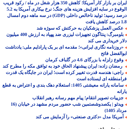
ایران بر بازار کار آمریکا؛ کاهش 350 هزار شغل در ماه / رکود قریب
الوقوع در سایه افزایش هزینه های جنگ؛ نرخ بیکاری آمریکا به 5.2
درصد رسید؛ تولید ناخالص داخلی (GDP) در سه ماهه دوم امسال
افت
کس العمل پزشکیان به حرکتش که سوژه شد
بلومبرگ: پنتاگون تجهیزات لیزری ضد پهپاد به ارزش 400 میلیون
ر خریداری می کند
روزنامه نگاری ایرانی»؛ مقدمه ای بر یک پارادایم ملی: یادداشت
الفضل فاتح
وع زلزله با بزرگای 4.6 در گلباف کرمان
مضان زاده: ایران پیشنهاد الحاق خود به توافق مکه را مطرح کند
اجی: هندسه قدرت تغییر کرده است؛ ایران در جایگاه یک قدرت
منطقه ای ایستاده است
سامانه یارانه معیشتی 1405: استعلام دهک بندی و اعتراض به قطع
انه
زییات تصویر انتقام؛ پیام مهم رسانه رهبر انقلاب
ویدئو | یکصدوشصتمین شب حضور مردم مشهد در خیابان (16
 1405)
مریکا مدل «دکتری صنعتی» را آزمایش می کند