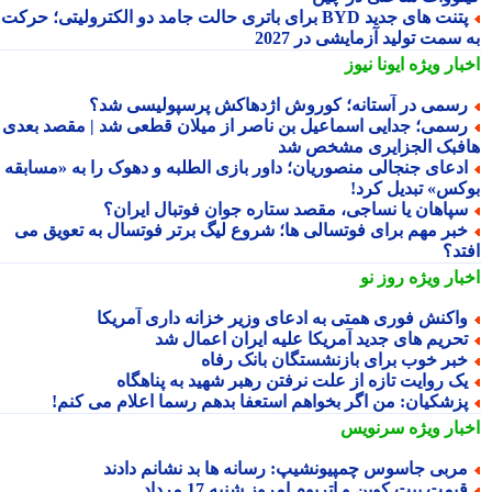
پتنت های جدید BYD برای باتری حالت جامد دو الکترولیتی؛ حرکت
سمت تولید آزمایشی در 2027
بار ویژه
ایونا نیوز
سمی در آستانه؛ کوروش اژدهاکش پرسپولیسی شد؟
سمی؛ جدایی اسماعیل بن ناصر از میلان قطعی شد | مقصد بعدی
فبک الجزایری مشخص شد
دعای جنجالی منصوریان؛ داور بازی الطلبه و دهوک را به «مسابقه
کس» تبدیل کرد!
پاهان یا نساجی، مقصد ستاره جوان فوتبال ایران؟
بر مهم برای فوتسالی ها؛ شروع لیگ برتر فوتسال به تعویق می
تد؟
بار ویژه
روز نو
اکنش فوری همتی به ادعای وزیر خزانه داری آمریکا
حریم های جدید آمریکا علیه ایران اعمال شد
بر خوب برای بازنشستگان بانک رفاه
ک روایت تازه از علت نرفتن رهبر شهید به پناهگاه
زشکیان: من اگر بخواهم استعفا بدهم رسما اعلام می کنم!
بار ویژه
سرنویس
ربی جاسوس چمپیونشیپ: رسانه ها بد نشانم دادند
یمت بیت کوین و اتریوم امروز شنبه 17 مرداد