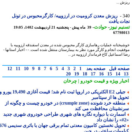
ش ...
3
ریزش معدن کرومیت در ارزوییه/ کارگرمحبوس در تونل
ت یافت
یم نیوز
-
حوادث
-
39 ماه پیش - پنجشنبه 21 اردیبهشت 1402، 19:05
67798
بختانه عملیات رهاسازی کارگر محبوس شده در معدن اسفندقه ارزوییه با
قیت انجام و کارگر مورد نظر به بیمارستان منتقل شده است. - - اخبار استانها -
 اسماعیل کاخ فرماندار ارزوییه در ...
حه قبل
صفحه بعد
1
2
3
4
5
6
7
8
9
10
11
12
20
19
18
17
16
15
14
بار ویژه
و قیمت خودرو | چرخان
جیلی E2 الکتریکی در اروپا ثبت نام شد؛ قیمت آغازی 19,490 یورو و
ویل ها از سپتامبر
منطقه خرد شونده (crumple zone) در خودرو چیست و چگونه از
نشینان محافظت می کند
سمارت با دیواره نگاره های شهری طراحی خودروی شهری جدید
تحویل نخستین کامیون معدنی تمام برقی جهان با باتری سدیمی 676
لووات ساعتی در چین