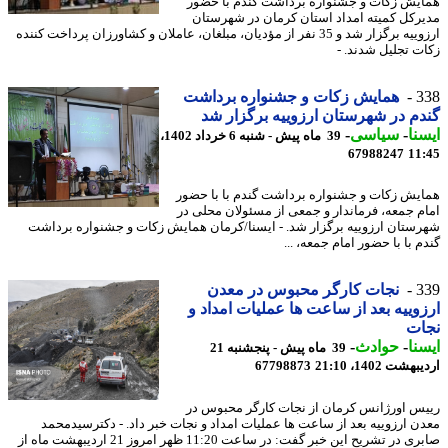
یش زکات و جشنواره برداشت گندم با حضور
رکل کمیته امداد استان کرمان در شهرستان
ارزوییه برگزار شد و 35 نفر از مؤدیان، مبلغان، عاملان و کشاورزان پرداخت کننده
ت تجلیل شدند. -
3
همایش زکات و جشنواره برداشت
م در شهرستان ارزوییه برگزار شد
نا
-
سیاسی
-
39 ماه پیش - شنبه 6 خرداد 1402،
67988247
11
یش زکات و جشنواره برداشت گندم با با حضور
م جمعه، فرماندار و جمعی از مسئولان محلی در
ستان ارزوییه برگزار شد. - ایسنا/کرمان همایش زکات و جشنواره برداشت
 با با حضور امام جمعه، ...
3
نجات کارگر محبوس در معدن
وییه بعد از ساعت ها عملیات امداد و
ات
نا
-
حوادث
-
39 ماه پیش - پنجشنبه 21
شت 1402، 21:10
67798873
س اورژانس کرمان از نجات کارگر محبوس در
ن ارزوییه بعد از ساعت ها عملیات امداد و نجات خبر داد. - دکترسیدمحمد
صابری در تشریح این خبر گفت: در ساعت 11:20 ظهر امروز 21 اردیبهشت ماه از