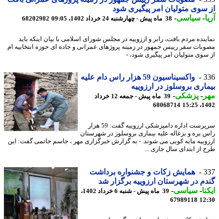
سوی متولیان امر پیگیری شود
-
سیاسی
-
38 ماه پیش - چهارشنبه 24 خرداد 1402، 09:05
68202982
ینده مردم بافت، رابر و ارزوییه در مجلس شورای اسلامی با بیان اینکه باید
بات سفر رییس جمهور در زمینه پروژهای عمرانی و جاده ای حوزه انتخابیه ام
سوی متولیان امر پیگیری شود، -
3
واکسیناسیون 59 هزار راس دام علیه
اری بروسلوز در ارزوییه
ر
-
پزشکی
-
39 ماه پیش - جمعه 12 خرداد
68068714
1402
سرپرست اداره دامپزشکی ارزوییه گفت: 59 هزار
 بره و بزغاله علیه بیماری بروسلوز در شهرستان
وییه مایه کوبی می شوند. - به گزارش خبرگزاری مهر ، جاسم حاتمی گفت: این
 از ابتدای سال جاری ...
3
همایش زکات و جشنواره برداشت
م در شهرستان ارزوییه برگزار شد
نا
-
سیاسی
-
39 ماه پیش - شنبه 6 خرداد 1402،
67989118
12