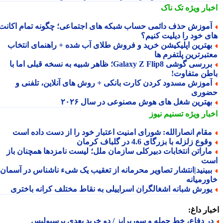
بار ویژه
تک ناک
موزش حذف دائمی حساب شبکه های اجتماعی؛ چگونه تمام اکانت
ی خود را دیلیت کنیم؟
هترین اپلیکیشن خرید و فروش طلای آب شده + راهنمای انتخاب
تبرترین پلتفرم ها
بررسی گوشی Galaxy Z Flip8؛ ظاهر شبیه به نسخه قبلی اما با
طن متفاوت!
موزش مسدود کردن کارت بانکی + روش های آنلاین، تلفنی و
وری
هترین شغل های هوش مصنوعی در سال ۲۰۲۶
بار ویژه
تسنیم نیوز
قام انصارالله: شورای امنیت اعتبار خود را از دست داده است
قوع زلزله با بزرگای 4.6 در گلباف کرمان
اراتن انتخابات دبیرکلی سازمان ملل؛ لیست نامزدها همچنان باز
ت
بینید|انتشار تصاویر محرمانه از تعقیب یک شیء ناشناس در آسمان
ورمیانه
ورش شبانه اشغالگران اسراییلی به نقاط مختلف کرانه باختری
ار داغ:
ر دفاع، خط حمله و سورپرایز / دو خرید بعدی پرسپولیس