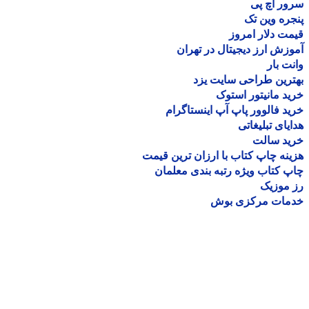
ر اچ پی
ره وین تک
ت دلار امروز
زش ارز دیجیتال در تهران
ت بار
رین طراحی سایت یزد
د مانیتور استوک
د فالوور پاپ آپ اینستاگرام
یای تبلیغاتی
ید سالت
نه چاپ کتاب با ارزان ترین قیمت
 کتاب ویژه رتبه بندی معلمان
موزیک
مات مرکزی بوش