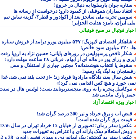
تاره جوان بارسلونا به دنبال در خروج!
نتقاد بیماران هموفیلی از کمبود دارو؛ درخواست از رسانه ها
ومین تجربه ملی سانچز بعد از اکوادور و قطر؟/ گزینه سابق تیم
ی ایران، نامزد هدایت الجزایر!
بار فوتبال در صبح فوتبالی
شاهکار اقتصادی لایپزیگ؛ ۵۴۷ میلیون یورو درآمد از فروش ستاره
سود خالص!
کار ناقص پرسپولیس در روزهای پایانی؛ حسین نژاد به اروپا رفت،
ی و رزاق پور در هاله ای از ابهام، قربانی ۴۸ ساعت مهلت دارد!
قوط یا انتخاب هوشمندانه؟ مجتبی جباری از استقلال و مس
سنجان به لیگ یک رسید!
ش سال بعد، دادگاه مارادونا فریاد زد؛ «از تخت بلند نمی شد، غذا
ی خورد و هیچ کس اقدامی نمی کرد!»
یوکاسل پنجره را به روی منچستریونایتد بست؛ لوئیس هال در سنت
مز پارک ماندنی شد
بار ویژه
اقتصاد آزاد
بض آب و برق خرداد و تیر 300 درصد گران شد!
یمت برق گران شده است؟
کس| سفر زمان؛ تصویری از خیابان 15 خرداد تهران در سال 1356
وش استعلام دهک یارانه ای و اعتراض به تغییرات جدید
عکس| سفر به گذشته؛ بیک ایمانوردی و مهدی فخیم زاده در 38 و 32