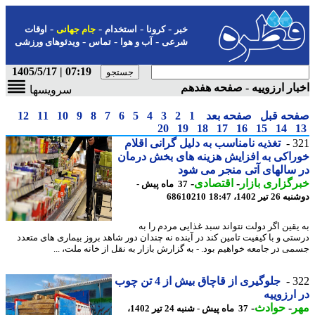
-
-
-
-
خبر
کرونا
استخدام
جام جهانی
اوقات
-
-
-
شرعی
آب و هوا
تماس
ویدئوهای ورزشی
07:19 | 1405/5/17
ار ارزوییه - صفحه هفدهم
سرویسها
حه قبل
صفحه بعد
1
2
3
4
5
6
7
8
9
10
11
12
20
19
18
17
16
15
14
3
تغذیه نامناسب به دلیل گرانی اقلام
اکی به افزایش هزینه های بخش درمان
سالهای آتی منجر می شود
گزاری بازار
-
اقتصادی
-
37 ماه پیش -
تیر 1402، 18:47
68610210
یقین اگر دولت نتواند سبد غذایی مردم را به
تی و با کیفیت تامین کند در آینده نه چندان دور شاهد بروز بیماری های متعدد
ی در جامعه خواهیم بود. - به گزارش بازار به نقل از خانه ملت، ...
3
جلوگیری از قاچاق بیش از 4 تن چوب
ارزوییه
ر
-
حوادث
-
37 ماه پیش - شنبه 24 تیر 1402،