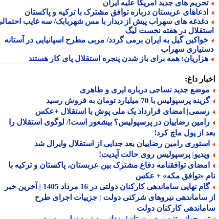
حریم های جدید آمریکا علیه ایران
دعاهای عربستان درباره توافق مشترک با ترکیه و پاکستان
غدغه های سهراب پیش از دیدار با مس شهربابک/ سه غایب احتمالی
تقلال در هفته نخست لیگ
واکین گیل به ایران برمی گردد/ مربی مطرح اسپانیایی در آستانه
تیاری سهراب
زاریان: همه برای باز شدن پنجره استقلال پای کار هستند
ار داغ:
وضع جدید نساجی درباره ایری و طاهری
ینه پرسپولیس با 70 میلیارد تومان به فروش رسید
سمی| امضای قرارداد یک ملی پوش با استقلال +عکس
امین رضاییان در پرسپولیس؟ بیشعور است!/ لوگوی استقلال را
 از پول ماچ کرد!
ستوری رامین رضاییان بعد جدایی از استقلال وایرال شد
یدیو| پرسپولیس روی حالت آپدیت!
مضای توافقنامه دفاع مشترک بین عربستان، پاکستان و ترکیه با
 «توافق مکه» + عکس
گام نهایی ساماندهی کارکنان دولتی در 16 مرداد 1405 | آخرین خبر
ساماندهی نیروهای شرکتی دولت | جزییات اجرای طرح
اندهی کارکنان دولت
ور جهانی تنیس صربستان؛ یزدانی به نیمه نهایی رسید