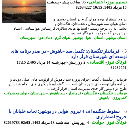
یم نیوز
-
اجتماعی
-
35 ساعت پیش - پنجشنبه
82034227
وم استقرار توده هوای گرم در استان بوشهر و
ی هوای سه شهرستان دشتستان، تنگستان و
دشتی به 50 درجه رسید. - استانها هادی سالاری کارشناس هواشناسی استان
هر در گفت وگو با خبرنگار تسنیم، ...
ان بوشهر
-
استان
-
هوا
-
بوشهر
-
هوای گرم
-
دمای هوا
-
شهرستان
فرماندار تنگستان: تکمیل سد «باهوش» در صدر برنامه های
عه ای شهرستان قرار دارد
اک نیوز
-
اقتصادی
-
2 روز پیش - چهارشنبه 14 مرداد 1405، 17:15
82030
اندار تنگستان گفت اجرای پروژه سد باهوش از اولویت های اصلی دولت و
امه های توسعه ای شهرستان است. به گفته او، با پیگیری های انجام شده این
 در دستور کار جدی مدیریت استان قرار گرفته ...
اندار تنگستان
-
تنگستان
-
فرماندار
-
سد باهوش
-
شهرستان
-
تولید محصولات
ورزی
-
باهوش
سقوط جنگنده اف-4 نیروی هوایی در بوشهر؛ نجات خلبانان با
وج اضطراری
اک نیوز
-
حوادث
-
4 روز پیش - سه شنبه 13 مرداد 1405، 02:05
82019783