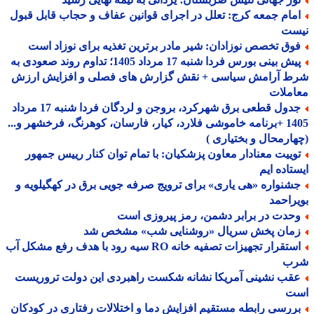
مام جمعه کرج: تعلل در اجرای قوانین عفاف و حجاب قابل قبول
ست
وق تخصص نوزادان: شیر مادر برترین تغذیه برای نوزاد است
پیش بینی بورس فردا شنبه 17 مرداد 1405؛ تداوم روند صعودی به
ط آرامش سیاسی + نقش گزارش های فصلی و افزایش ارزش
املات
جدول قطعی برق شهرکرد، بروجن و لردگان فردا شنبه 17 مرداد
1405 +برنامه خاموشی فلارد، کیار، فارسان، کوهرنگ، فرخشهر و...
ارمحال و بختیاری )
وییت معنادار معاون پزشکیان: با تمام توان کنار رییس جمهور
تاده ایم
شنواره «هی یاری» برای ترویج صرفه جویی برق در کهگیلویه و
راحمد
حدت در برابر دشمن، رمز پیروزی است
مان پخش سریال «روشنایی شب» مشخص شد
استقرار تجهیزات تصفیه خانه RO سیه رود با هدف رفع مشکل آب
ب
قب نشینی آمریکا نشانه شکست راهبردی این دولت تروریست
ت
ررسی رابطه مستقیم افزایش دما و اختلالات رفتاری در کودکان