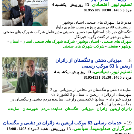
یم نیوز
-
اقتصادی
-
13 روز پیش - یکشنبه 4
1، 09:00
81955189
رعامل شهرک های صنعتی استان بوشهر
ازپیشرفت 90 درصدی پروژه زیست فناوری دلوار
ستان خبر داد. استانها سیدحسین حسینی مدیرعامل شرکت شهرک های صنعتی
ان بوشهر در گفت وگو با خبرنگار ...
ک های صنعتی
-
استان بوشهر
-
شرکت شهرک های صنعتی استان
-
استان
-
هر
-
صنعتی
-
شرکت شهرک های صنعتی
میزبانی دشتی و تنگستان از زائران
با 63 موکب رسمی
یم نیوز
-
سیاسی
-
13 روز پیش - یکشنبه 4
1، 01:30
81954131
نماینده دشتی و تنگستان در مجلس از میزبانی این 2
شهرستان از زائران اربعین 5 استان و 3 کشور با 63
ب خبر داد. - استانها غلامحسین زارعی، نماینده مردم دشتی و تنگستان در
س شورای اسلامی ...
ران اربعین
-
زائران
-
میزبانی
-
تنگستان
-
نماینده مردم
-
شهرستان
-
نماینده
خدمات رسانی 63 موکب اربعین به زائران در دشتی و تنگستان
رگزاری صداوسیما
-
سیاسی
-
13 روز پیش - شنبه 3 مرداد 1405، 18:08