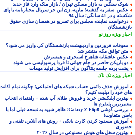
وک سنگین به بازار مسکن تهران / بازار ملک وارد فاز جدید
کس| سفر به گذشته؛ ماریه، زن ابن حر سریال مختارنامه با پای
 و در 41 سالگی؛ سال 94
رخواست نماینده مجلس برای تسریع در همسان سازی حقوق
زنشستگان
بار ویژه
روز نو
عوقات فروردین و اردیبهشت بازنشستگان کی واریز می شود؟
تن توافق مکه منتشر شد
کس عاشقانه شاهرخ استخری و همسرش
و بازیکن حاضر در جام جهانی تا فردا پرسپولیسی می شوند
شت پرده جلسه پنتاگون برای افزایش تولید مهمات
بار ویژه
تک ناک
موزش حذف دائمی حساب شبکه های اجتماعی؛ چگونه تمام اکانت
ی خود را دیلیت کنیم؟
هترین اپلیکیشن خرید و فروش طلای آب شده + راهنمای انتخاب
تبرترین پلتفرم ها
بررسی گوشی Galaxy Z Flip8؛ ظاهر شبیه به نسخه قبلی اما با
طن متفاوت!
موزش مسدود کردن کارت بانکی + روش های آنلاین، تلفنی و
وری
هترین شغل های هوش مصنوعی در سال ۲۰۲۶