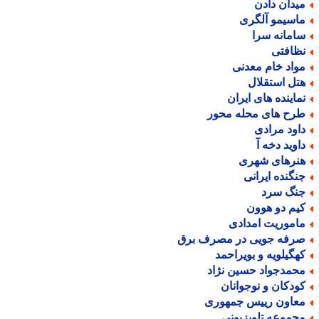
یدان دادن
اسیمو آلگری
امانه سرا
ظافتی
واد خام معدنی
تل استقلال
ماینده های ایران
رح های محله محور
اود مرادی
اوید دخه آ
نرهای شهری
نگنده ایرانی
نگ سرد
یم دو هوون
اموریت امدادی
رفه جویی در مصرف برق
هگیلویه و بویراحمد
حمدجواد حسین نژاد
ودکان و نوجوانان
عاون رییس جمهوری
جموعه تلویزیونی