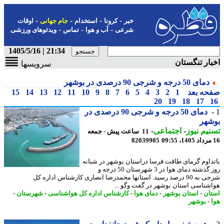
-
-
-
-
خبر
کرونا
استخدام
جام جهانی
اوقات
-
-
-
شرعی
آب و هوا
تماس
ویدئوهای ورزشی
21:34 | 1405/5/16
ار تنگستان
سرویسها
دمای 50 درجه و شرجی 90 درصدی در بوشهر
حه بعد
1
2
3
4
5
6
7
8
9
10
11
12
13
14
15
20
19
18
17
دمای 50 درجه و شرجی 90 درصدی در
شهر
یم نیوز
-
اجتماعی
-
11 ساعت پیش - جمعه
82039905
داوم گرمای طاقت فرسا دراستان بوشهر در شبانه
روز گذشته دمای هوا در 3 شهرستان 50 درجه و
شرجی به 90 درصد رسید. استانها محمدرضا انصاری کارشناس اداره کل
شناسی استان بوشهر در گفت وگو ...
ان
-
استان بوشهر
-
دمای هوا
-
کارشناس اداره کل هواشناسی
-
شهرستان
-
-
بوشهر