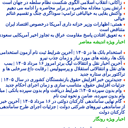
اکانی: انقلاب اسلامی الگوی شکست نظام سلطه در جهان است
رتش یمن: معادله محاصره در برابر محاصره را ادامه می دهیم
اکنش بقایی به خیالبافی ترامپ: سوداگری جنگ و تقسیم غنائم
الی
متی: اظهارات وزیر خزانه داری آمریکا درخصوص اقتصاد ایران
ناقض است
ه تعویق افتادن پاسخ مقاومت عراق به تجاوز اخیر آمریکایی سعودی
بار ویژه
اندیشه معاصر
استخدام بانک ها در ۱۴۰۵ | آخرین شرایط ثبت نام آزمون استخدامی
نک ها، رشته های مورد نیاز و زمان جذب نیرو
آخرین اخبار نقل و انتقالات لیگ برتر امروز ۱۶ مرداد ۱۴۰۵ | بمب
ی نقل و انتقالاتی استقلال و پرسپولیس | رقابت داغ سرخابی ها و
اکتور برای ستاره جدید
جدیدترین خبر افزایش حقوق بازنشستگان کشوری در سال ۱۴۰۵ |
ئیات افزایش حقوق، متناسب سازی و زمان اجرای احکام جدید
وام بدون سپرده ۱۴۰۵؛ شرایط دریافت وام بدون سپرده بانکی | مبلغ
م بدون سپرده، ضامن و نحوه ثبت نام
گام نهایی ساماندهی کارکنان دولتی در ۱۶ مرداد ۱۴۰۵ | آخرین خبر
 ساماندهی نیروهای شرکتی دولت | جزئیات اجرای طرح ساماندهی
رکنان دولت
بار ویژه
رونگار