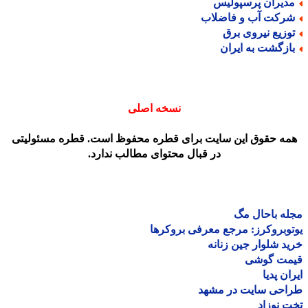
دیران پرسپولیس
رکت آب و فاضلاب
وزیع نیروی برق
ازگشت به ایران
نسخه اصلی
مه حقوق این سایت برای قطره محفوظ است. قطره مسئولیتی
در قبال محتوای مطالب ندارد.
ه باحال مگ
وبروکرز: مرجع معرفی بروکرها
د شلوار جین زنانه
مت گوشی
ان پدیا
احی سایت در مشهد
 نوزاد