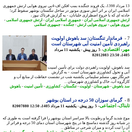
13 مرداد 1398، یک فروند جنگنده بمب افکن اف-4یی نیروی هوایی ارتش جمهوری
امی ایران بر اثر آتش سوزی موتور در ساحل تنگستان بوشهر سقوط کرد؛
ثه ای که با خروج اضطراری خلبانان، - به گزارش فرتاک نیوز ،
ش جمهوری اسلامی ایران
-
جمهوری اسلامی ایران
-
ارتش جمهوری اسلامی
-
وی هوایی
-
نیروی هوایی ارتش
-
جنگنده
-
جمهوری اسلامی
فرماندار تنگستان: سد باهوش اولویت
بردی تأمین امنیت آبی شهرستان است
ر
-
اقتصادی
-
5 روز پیش - یکشنبه 11 مرداد
82012083
1405
باهوش، اولویت راهبردی دولت برای تأمین امنیت
 و تحول کشاورزی شهرستان است. - به گزارش
نگار مهر، مسلم سلیمانی یکشنبه شب در نشست حفاظت از منابع آب و
گروه آب، خاک و کشاورزی شهرستان ...
باهوش
-
شهرستان
-
اولویت
-
تنگستان
-
کشاورزی
-
تأمین امنیت
-
باهوش
گرمای سوزان 50 درجه در استان بوشهر
ناک
-
اجتماعی
-
5 روز پیش - یکشنبه 11 مرداد 1405، 12:50
82007880
 شدید گرما و رطوبت بالا سراسر استان بوشهر را فرا گرفته است به طوری که
در شبانه روز گذشته دماسنج ها در پنج شهرستان استان دمای 50 درجه و فراتر از
را ثبت کردند و میزان شرجی در مناطق ...