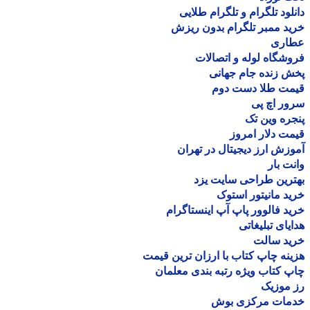
لود تلگرام و تلگرام طلایی
د ممبر تلگرام بدون ریزش
اری
شگاه لوله و اتصالات
 زنده جام جهانی
مت طلا دست دوم
ر اچ پی
ره وین تک
ت دلار امروز
زش ارز دیجیتال در تهران
ت بار
رین طراحی سایت یزد
د مانیتور استوک
د فالوور پاپ آپ اینستاگرام
یای تبلیغاتی
ید سالت
نه چاپ کتاب با ارزان ترین قیمت
 کتاب ویژه رتبه بندی معلمان
موزیک
مات مرکزی بوش