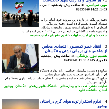
هر ستونی وامدار یک شهید جانفداست
ر
-
سیاسی
-
31 ساعت پیش - پنجشنبه 15 مرداد
82035866
1405
ه پورملکی در تازه ترین سروده خود، ابیاتی را به
ای امنیت تقدیم کرده است. نجمه پور ملکی
اری را به شهدای امنیت بمپور، شلمچه و شادگان
م
-
شهدای امنیت
-
ابیات
-
تقدیم
-
شهدای
-
امنیت
-
نجمه
انتقاد عضو کمیسیون اقتصادی مجلس
شاخص های درمانی دشتی و تنگستان
یم نیوز
-
پزشکی
-
34 ساعت پیش - پنجشنبه
82034748
ینده دشتی و تنگستان خواستار راه اندازی دستگاه
،آر،آی، افزایش ظرفیت تخت های بیمارستانی
دراین 2شهرستان شد. - نماینده دشتی و تنگستان خواستار راه اندازی دستگاه ام
آی، افزایش ...
ینده دشتی
-
تخت های بیمارستانی
-
دانشگاه علوم پزشکی
-
تنگستان
-
بوشهر
-
ان
-
دانشگاه علوم
تداوم استقرار توده هوای گرم در استان
شهر