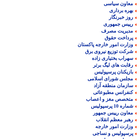
عاون سیاسی
هره برداری
وز خبرنگار
ییس جمهوری
دیریت مصرف
رداخت حقوق
زارت امور خارجه پاکستان
رکت توزیع نیروی برق
هراب بختیاری زاده
قابت های لیگ برتر
ازیکنان پرسپولیس
جلس شورای اسلامی
ازمان منطقه آزاد
نفرانس مطبوعاتی
تخصص مغز و اعصاب
اره 10 پرسپولیس
عاون رییس جمهور
هبر معظم انقلاب
زارت امور خارجه
رسپولیس و نساجی