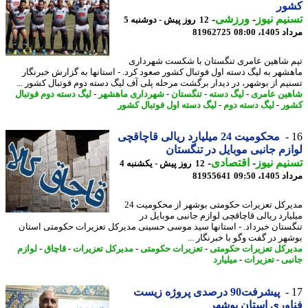
ور
یم نیوز
-
ورزشی
-
12 روز پیش - دوشنبه 5
1، 08:00
81962725
 شاهین عامری تنگستان با شکست شهرداری
شهر به لیگ دسته اول فوتبال کشور صعود کرد. - استانها به گزارش خبرنگار
یم از بوشهر، در دیدار برگشت مرحله پلی آف لیگ دسته دوم فوتبال کشور ...
ین عامری
-
لیگ دسته
-
تنگستان
-
شهرداری ماهشهر
-
لیگ دسته دوم فوتبال
ر
-
لیگ دسته دوم
-
لیگ دسته اول فوتبال کشور
محکومیت 24 میلیارد ریالی قاچاقچی
زم جانبی موبایل در تنگستان
یم نیوز
-
اقتصادی
-
12 روز پیش - یکشنبه 4
1، 09:50
81955641
مدیرکل تعزیرات حکومتی بوشهر از محکومیت 24
یارد ریالی قاچاقچی لوازم جانبی موبایل در
ستان خبرداد. - استانها سید موسی حسینی مدیرکل تعزیرات حکومتی استان
هر در گفت وگو با خبرنگار ...
رکل تعزیرات حکومتی
-
تعزیرات حکومتی
-
مدیرکل تعزیرات
-
قاچاق
-
لوازم
بی
-
تعزیرات
-
میلیارد
پیشرفت90 درصدی پروژه زیست
وری استان بوشهر