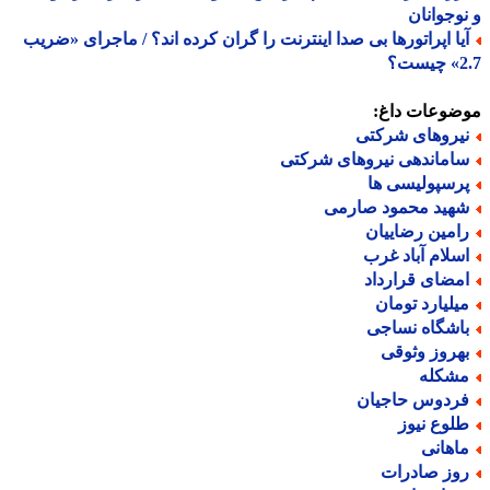
وجوانان
یا اپراتورها بی صدا اینترنت را گران کرده اند؟ / ماجرای «ضریب
ت؟
ضوعات داغ:
یروهای شرکتی
اماندهی نیروهای شرکتی
رسپولیسی ها
هید محمود صارمی
امین رضاییان
سلام آباد غرب
مضای قرارداد
یلیارد تومان
اشگاه نساجی
هروز وثوقی
شکله
ردوس حاجیان
لوع نیوز
اهانی
وز صادرات