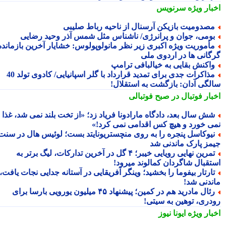
بار ویژه
سرنویس
صدومیت بازیکن آرسنال از ناحیه رباط صلیبی
ومی، جوان و پرانرژی/ ناشناس مثل شمس آذرِ وحید رضایی
أموریت ویژه اکبری زیر نظر مانولوپولوس: خشایار آخرین بازمانده
گانی ها در اردوی ملی
اکنش بقایی به خیالبافی ترامپ
مذاکرات جدی برای تمدید قرارداد با گلر اسپانیایی/ کادوی تولد 40
لگی آدان: بازگشت به استقلال!
بار فوتبال در صبح فوتبالی
ش سال بعد، دادگاه مارادونا فریاد زد؛ «از تخت بلند نمی شد، غذا
ی خورد و هیچ کس اقدامی نمی کرد!»
یوکاسل پنجره را به روی منچستریونایتد بست؛ لوئیس هال در سنت
مز پارک ماندنی شد
تمرین نهایی رویایی خیبر؛ ۴ گل در آخرین تدارکات، لیگ برتر به
تقبال شاگردان کمالوند میرود!
ارتار بیفوما را بخشید؛ وینگر آفریقایی در آستانه جدایی نجات یافت،
ندنی شد!
رئال مادرید هم در کمین؛ پیشنهاد ۴۵ میلیون یورویی بارسا برای
دری، توهین به سیتی!
بار ویژه
ایونا نیوز