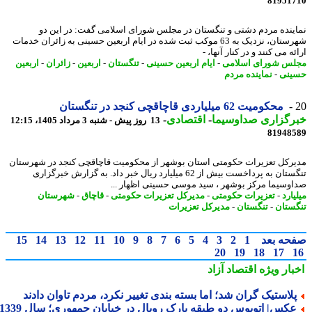
81951
ینده مردم دشتی و تنگستان در مجلس شورای اسلامی گفت: در این دو
شهرستان، نزدیک به 63 موکب ثبت شده در ایام اربعین حسینی به زائران خدمات
ه می کنند و در کنار آنها، -
س شورای اسلامی
-
ایام اربعین حسینی
-
تنگستان
-
اربعین
-
زائران
-
اربعین
نی
-
نماینده مردم
محکومیت 62 میلیاردی قاچاقچی کنجد در تنگستان
رگزاری صداوسیما
-
اقتصادی
-
13 روز پیش - شنبه 3 مرداد 1405، 12:15
81948
رکل تعزیرات حکومتی استان بوشهر از محکومیت قاچاقچی کنجد در شهرستان
تنگستان به پرداخست بیش از 62 میلیارد ریال خبر داد. به گزارش خبرگزاری
وسیما مرکز بوشهر ، سید موسی حسینی اظهار ...
ارد
-
تعزیرات حکومتی
-
مدیرکل تعزیرات حکومتی
-
قاچاق
-
شهرستان
ستان
-
تنگستان
-
مدیرکل تعزیرات
حه بعد
1
2
3
4
5
6
7
8
9
10
11
12
13
14
15
20
19
18
17
بار ویژه
اقتصاد آزاد
لاستیک گران شد؛ اما بسته بندی تغییر نکرد، مردم تاوان دادند
کس| اتوبوس دو طبقه پارک رویال در خیابان جمهوری؛ سال 1339