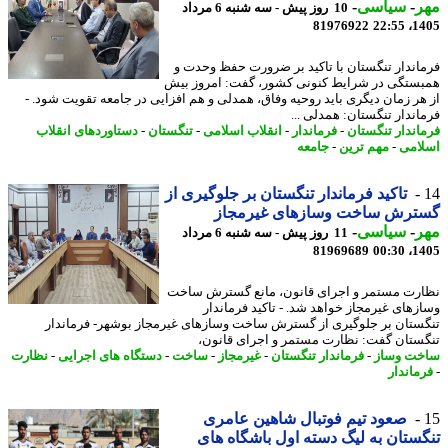
ر
-
سیاسی
-
10 روز پیش - سه شنبه 6 مرداد
81976922
1405
اندار تنگستان با تاکید بر ضرورت حفظ وحدت و
ستگی در شرایط کنونی کشور، گفت: امروز بیش
هر زمان دیگری باید روحیه وفاق، همدلی و هم افزایی در جامعه تقویت شود. -
اندار تنگستان: همدلی ...
اندار تنگستان
-
فرماندار
-
انقلاب اسلامی
-
تنگستان
-
دستاوردهای انقلاب
امی
-
مهم ترین
-
جامعه
تاکید فرماندار تنگستان بر جلوگیری از
ترش ساخت وسازهای غیرمجاز
ر
-
سیاسی
-
11 روز پیش - سه شنبه 6 مرداد
81969689
1405
رت مستمر و اجرای قانون، مانع گسترش ساخت
زهای غیرمجاز خواهد شد. - تاکید فرماندار
ستان بر جلوگیری از گسترش ساخت وسازهای غیرمجاز بوشهر- فرماندار
ستان گفت: نظارت مستمر و اجرای قانون،
ت وساز
-
فرماندار تنگستان
-
غیرمجاز
-
ساخت
-
دستگاه های اجرایی
-
نظارت
ماندار
صعود تیم فوتبال شاهین عامری
ستان به لیگ دسته اول باشگاه های