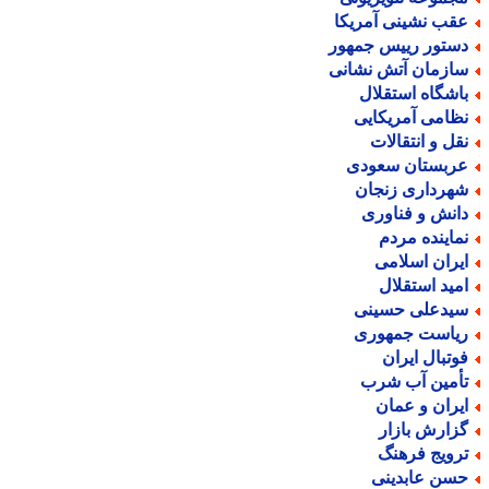
قب نشینی آمریکا
ستور رییس جمهور
ازمان آتش نشانی
اشگاه استقلال
ظامی آمریکایی
قل و انتقالات
ربستان سعودی
هرداری زنجان
انش و فناوری
ماینده مردم
یران اسلامی
مید استقلال
یدعلی حسینی
یاست جمهوری
وتبال ایران
أمین آب شرب
یران و عمان
زارش بازار
رویج فرهنگ
سن عابدینی