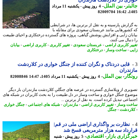
بتر
-
بین الملل
-
4 روز پیش - یکشنبه 11 مرداد
82009704
1405
گزارش پارسینه و به نقل از برترین ها، در شرایطی
کشورهایی مانند عربستان سعودی برای مقابله با
بان زایی و افزایش پوشش گیاهی، پروژه های گسترده درختکاری و احیای طبیعت
نبال می کنند،
یر کاربری اراضی
-
عربستان سعودی
-
تغییر کاربری
-
کاربری اراضی
-
بیابان
ی
-
ساخت وساز
-
درختکاری
قابی دردناک و نگران کننده از جنگل خواری در کلاردشت
ندران
گار
-
بین الملل
-
4 روز پیش - یکشنبه 11 مرداد 1405، 14:47
82008846
یری از ویلاسازی گسترده در عرصه های جنگلیِ کلاردشت مازندران بار دیگر
وع جنگل خواری و ساخت وساز در دل طبیعت را به بحث کاربران در شبکه های
ماعی تبدیل کرده است. به نقل از برترین ...
ت وساز
-
تغییر کاربری اراضی
-
مازندران
-
شبکه های اجتماعی
-
جنگل خواری
اردشت
-
جنگل
نظارت بر واگذاری اراضی ملی در قم|
رداد سه هزار مترمربعی فسخ شد
گزاری بازار
-
اقتصادی
-
5 روز پیش - شنبه