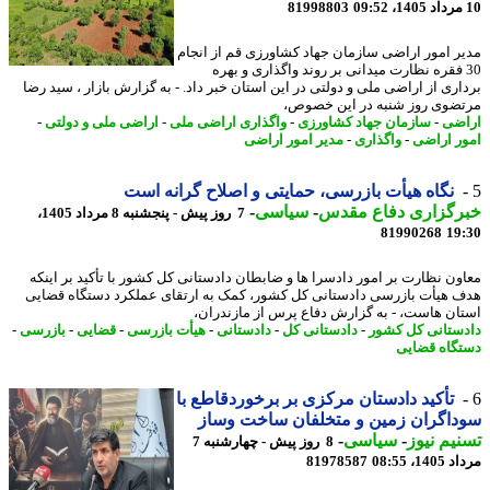
81998803
ر امور اراضی سازمان جهاد کشاورزی قم از انجام
3 فقره نظارت میدانی بر روند واگذاری و بهره
اری از اراضی ملی و دولتی در این استان خبر داد. - به گزارش بازار ، سید رضا
ضوی روز شنبه در این خصوص،
ضی
-
سازمان جهاد کشاورزی
-
واگذاری اراضی ملی
-
اراضی ملی و دولتی
-
ر اراضی
-
واگذاری
-
مدیر امور اراضی
نگاه هیأت بازرسی، حمایتی و اصلاح گرانه است
رگزاری دفاع مقدس
-
سیاسی
-
7 روز پیش - پنجشنبه 8 مرداد 1405،
81990268
19
ون نظارت بر امور دادسرا ها و ضابطان دادستانی کل کشور با تأکید بر اینکه
 هیأت بازرسی دادستانی کل کشور، کمک به ارتقای عملکرد دستگاه قضایی
ان هاست، - به گزارش دفاع پرس از مازندران،
ستانی کل کشور
-
دادستانی کل
-
دادستانی
-
هیأت بازرسی
-
قضایی
-
بازرسی
-
گاه قضایی
تأکید دادستان مرکزی بر برخوردقاطع با
اگران زمین و متخلفان ساخت وساز
یم نیوز
-
سیاسی
-
8 روز پیش - چهارشنبه 7
1، 08:55
81978587