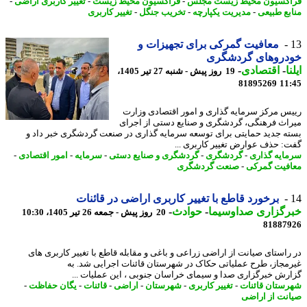
کسیون محیط زیست مجلس
-
فراکسیون محیط زیست
-
تغییر کاربری اراضی
-
بع طبیعی
-
مدیریت یکپارچه
-
تخریب جنگل
-
تغییر کاربری
معافیت گمرکی برای تجهیزات و
دروهای گردشگری
ا
-
اقتصادی
-
19 روز پیش - شنبه 27 تیر 1405،
81895269
11
س مرکز سرمایه گذاری و امور اقتصادی وزارت
اث فرهنگی، گردشگری و صنایع دستی از اجرای
ه جدید حمایتی برای توسعه سرمایه گذاری در صنعت گردشگری خبر داد و
: حذف عوارض تغییر کاربری ...
ایه گذاری
-
گردشگری
-
گردشگری و صنایع دستی
-
سرمایه
-
امور اقتصادی
-
فیت گمرکی
-
صنعت گردشگری
برخورد قاطع با تغییر کاربری اراضی در قائنات
رگزاری صداوسیما
-
حوادث
-
20 روز پیش - جمعه 26 تیر 1405، 10:30
81887
راستای صیانت از اراضی زراعی و باغی و مقابله قاطع با تغییر کاربری های
مجاز، طرح عملیاتی حکاک در شهرستان قائنات اجرایی شد. به
رش خبرگزاری صدا و سیمای خراسان جنوبی ، این عملیات ...
ستان قائنات
-
تغییر کاربری
-
شهرستان
-
اراضی
-
قائنات
-
یگان حفاظت
-
نت از اراضی