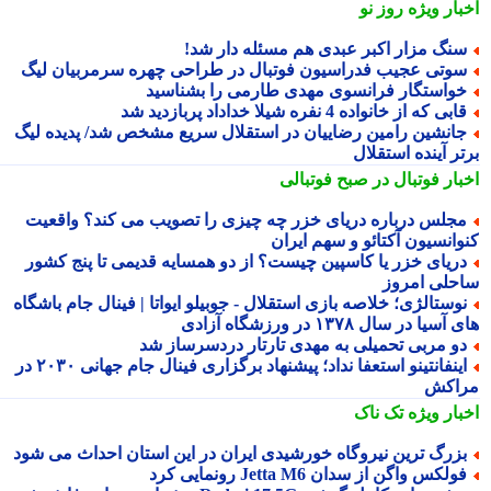
بار ویژه
روز نو
نگ مزار اکبر عبدی هم مسئله دار شد!
وتی عجیب فدراسیون فوتبال در طراحی چهره سرمربیان لیگ
واستگار فرانسوی مهدی طارمی را بشناسید
ابی که از خانواده 4 نفره شیلا خداداد پربازدید شد
انشین رامین رضاییان در استقلال سریع مشخص شد/ پدیده لیگ
ر آینده استقلال
بار فوتبال در صبح فوتبالی
جلس درباره دریای خزر چه چیزی را تصویب می کند؟ واقعیت
وانسیون آکتائو و سهم ایران
ریای خزر یا کاسپین چیست؟ از دو همسایه قدیمی تا پنج کشور
حلی امروز
وستالژی؛ خلاصه بازی استقلال - جوبیلو ایواتا | فینال جام باشگاه
سیا در سال ۱۳۷۸ در ورزشگاه آزادی
و مربی تحمیلی به مهدی تارتار دردسرساز شد
اینفانتینو استعفا نداد؛ پیشنهاد برگزاری فینال جام جهانی ۲۰۳۰ در
اکش
بار ویژه
تک ناک
زرگ ترین نیروگاه خورشیدی ایران در این استان احداث می شود
ولکس واگن از سدان Jetta M6 رونمایی کرد