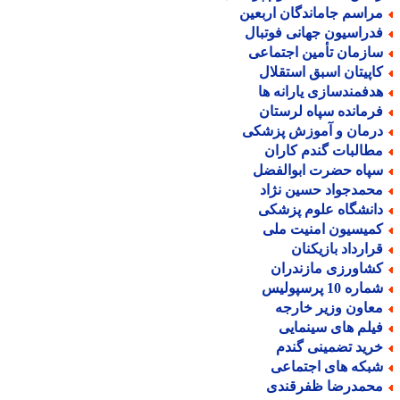
راسم جاماندگان اربعین
دراسیون جهانی فوتبال
ازمان تأمین اجتماعی
اپیتان اسبق استقلال
دفمندسازی یارانه ها
رمانده سپاه لرستان
رمان و آموزش پزشکی
طالبات گندم کاران
پاه حضرت ابوالفضل
حمدجواد حسین نژاد
انشگاه علوم پزشکی
میسیون امنیت ملی
رارداد بازیکنان
شاورزی مازندران
اره 10 پرسپولیس
عاون وزیر خارجه
یلم های سینمایی
رید تضمینی گندم
بکه های اجتماعی
حمدرضا ظفرقندی