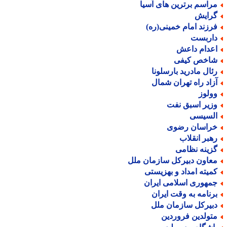
راسم برترین های آسیا
رایش
رزند امام خمینی(ره)
اربست
عدام داعش
اخص کیفی
ئال مادرید بارسلونا
زاد راه تهران شمال
ولوز
زیر اسبق نفت
لسیسی
راسان رضوی
هبر انقلاب
زینه نظامی
عاون دبیرکل سازمان ملل
میته امداد و بهزیستی
مهوری اسلامی ایران
رنامه به وقت ایران
بیرکل سازمان ملل
تولدین فروردین