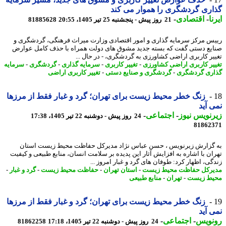
ری گردشگری را هموار می کند
ا
-
اقتصادی
-
21 روز پیش - پنجشنبه 25 تیر 1405، 20:55
81885628
س مرکز سرمایه گذاری و امور اقتصادی وزارت میراث فرهنگی، گردشگری و
یع دستی گفت که بسته جدید مشوق های دولت همراه با حذف کامل عوارض
یر کاربری اراضی کشاورزی به گردشگری، - در ﺣﺎل ...
یر کاربری اراضی کشاورزی
-
تغییر کاربری
-
سرمایه گذاری
-
گردشگری
-
سرمایه
ری گردشگری
-
گردشگری و صنایع دستی
-
تغییر کاربری اراضی
زنگ خطر محیط زیست برای تهران؛ گرد و غبار فقط از مرزها
 آید
نویس نیوز
-
اجتماعی
-
24 روز پیش - دوشنبه 22 تیر 1405، 17:38
81862
گزارش زیرنویس ، حسن عباس نژاد مدیرکل حفاظت محیط زیست استان
ان با اشاره به افزایش آثار این پدیده بر سلامت انسان، منابع طبیعی و کیفیت
گی، اظهار کرد: طوفان های گرد و غبار امروز ...
رکل حفاظت محیط زیست
-
استان تهران
-
حفاظت محیط زیست
-
گرد و غبار
-
ط زیست
-
تهران
-
منابع طبیعی
زنگ خطر محیط زیست برای تهران؛ گرد و غبار فقط از مرزها
 آید
نویس
-
اجتماعی
-
24 روز پیش - دوشنبه 22 تیر 1405، 17:18
81862258