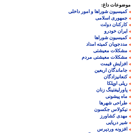
ضوعات داغ:
میسیون شوراها و امور داخلی
مهوری اسلامی
ارکنان دولت
یران خودرو
میسیون شوراها
ددجویان کمیته امداد
شکلات معیشتی
شکلات معیشتی مردم
فزایش قیمت
اماندگان اربعین
نعانیزادگان
یلی اوپلکا
اورلیفتینگ زنان
اه پیشونی
راحی شهرها
یکولاس جکسون
هدی کشاورز
یر دریایی
فزونه وردپرس