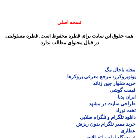
نسخه اصلی
مه حقوق این سایت برای قطره محفوظ است. قطره مسئولیتی
در قبال محتوای مطالب ندارد.
ه باحال مگ
وبروکرز: مرجع معرفی بروکرها
د شلوار جین زنانه
مت گوشی
ان پدیا
احی سایت در مشهد
 نوزاد
لود تلگرام و تلگرام طلایی
د ممبر تلگرام بدون ریزش
اری
شگاه لوله و اتصالات