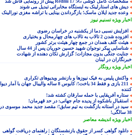
شخصات کامل گوشی Redmi 17 5G پیش از رونمایی فاش شد
یش های استارلینک به ایستگاه مخابراتی تبدیل می شوند
عده جدید ایلان ماسک؛ بازگرداندن بینایی با تراشه مغزی نورالینک
بار ویژه
تسنیم نیوز
فزایش نسبی دما از یکشنبه در خراسان رضوی
زوده شدن 2 تالاب به تالاب های چهارمحال و بختیاری
یئت گلف همدان در جمع چهار هیئت برتر کشور
ناسایی پیکر نوجوان شهید حسین حوریان پس از 44 سال
نایت جنگی بدون مجازات؛ گزارش تکان دهنده از شهادت
رنگاران در لبنان
بار ویژه
رونگار
اکنش پلیس به فیک نیوزها و بازنشر ویدیوهای تکراری
211 بازی و فقط 34 باخت؛/ کابوس 8 ساله والیبال جهان با آمار دیوانه
نده
تاره آفریقایی با حمله سارقان کشته شد!
ستقبال باشکوه از پدیده جام جهانی: در حد قهرمان!
ید در آستانه بازگشت به تیم سابق؛/ مقصد جدید محمد موسوی در
!
بار ویژه
اندیشه معاصر
انلود گواهی کسر از حقوق بازنشستگان | راهنمای دریافت گواهی