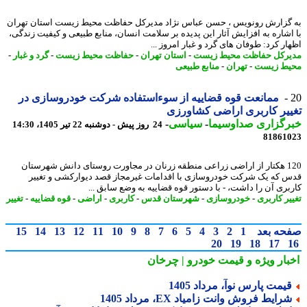
گزارش رونویس ، حسن عباس نژاد مدیرکل حفاظت محیط زیست استان تهران
اشاره به افزایش آثار این پدیده بر سلامت انسان، منابع طبیعی و کیفیت زندگی،
ار کرد: طوفان های گرد و غبار امروز ...
رکل حفاظت محیط زیست
-
استان تهران
-
حفاظت محیط زیست
-
گرد و غبار
-
ط زیست
-
تهران
-
منابع طبیعی
ممانعت قوه قضاییه از سوءاستفاده شرکت خودروسازی در
یر کاربری اراضی کشاورزی
رگزاری صداوسیما
-
سیاسی
-
24 روز پیش - دوشنبه 22 تیر 1405، 14:30
81861
120 هکتار از اراضی زراعی منطقه زرنان در مجاورت روستای دانش شهرستان
 که یک شرکت خودروسازی با اقدامات غیرمجاز قصد دیوارکشی و تغییر
بری آن را داشت، - با دستور قوه قضاییه به وضع سابق ...
یر کاربری
-
خودروسازی
-
شهرستان قدس
-
کاربری
-
اراضی
-
قوه قضاییه
-
تغییر
حه بعد
1
2
3
4
5
6
7
8
9
10
11
12
13
14
15
20
19
18
17
بار ویژه
و قیمت خودرو | چرخان
یمت پارس نوآ، مرداد 1405
رایط فروش وانت زامیاد EX، مرداد 1405