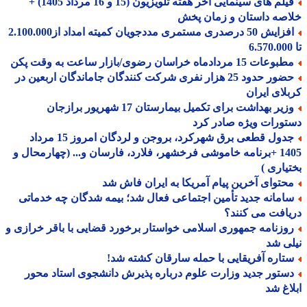
فیلم های سینمایی آخر هفته تلویزیون (15 و 16 مرداد 1405) +
صه داستان و زمان پخش
افزایش 50 درصدری مستمری مددجویان کمیته امداد از2.100.000
عات 15 مردادماه خراسان رضوی/بازار ساعت به وقت پکن
حضور حدود 25 هزار نفری شرکت کنندگان جاماندگان اربعین در
لای ایران
وزیر بهداشت برای تکمیل بیمارستان 17 شهریور برازجان
ورات ویژه صادر کرد
جدول قطعی برق شهرکرد، بروجن و لردگان امروز 15 مرداد
1405 +برنامه خاموشی فرخشهر، فلارد، فارسان و... (چهارمحال و
یاری )
حتوای آخرین پیام آمریکا به ایران فاش شد
امانه جدید تأمین اجتماعی فعال شد؛ بیمه شدگان چه خدماتی
افت می کنند؟
وزنامه جمهوری اسلامی خواستار برخورد قضایی با باقر خرازی و
ی شد
تاره آفریقایی با حمله سارقان کشته شد!
ستور جدید وزارت علوم درباره پذیرش دانشجوی استاد محور
اغ شد