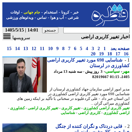
-
-
-
-
خبر
کرونا
استخدام
جام جهانی
اوقات
-
-
-
شرعی
آب و هوا
تماس
ویدئوهای ورزشی
14:01 | 1405/5/15
ار تغییر کاربری اراضی
سرویسها
حه بعد
1
2
3
4
5
6
7
8
9
10
11
12
13
14
15
20
19
18
17
شناسایی 698 مورد تغییر کاربری اراضی
اورزی در لرستان
ر
-
سیاسی
-
3 روز پیش - سه شنبه 13 مرداد
82019667
1405
ر امور اراضی سازمان جهاد کشاورزی لرستان از
شناسایی 698 مورد تغییر کاربری اراضی کشاورزی در
 استان خبر داد. - علی کردعلیوند در سخنانی با تأکید بر اینکه زمین های
ورزی میراثی گران ...
یر کاربری اراضی کشاورزی
-
تغییر کاربری
-
تغییر کاربری اراضی
-
کشاورزی
-
ضی کشاورزی
-
کاربری اراضی
-
شناسایی
قابی دردناک و نگران کننده از جنگل
ری در کلاردشت مازندران