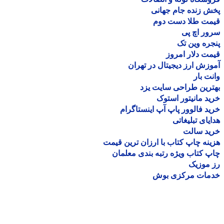
 زنده جام جهانی
مت طلا دست دوم
ر اچ پی
ره وین تک
ت دلار امروز
زش ارز دیجیتال در تهران
ت بار
رین طراحی سایت یزد
د مانیتور استوک
د فالوور پاپ آپ اینستاگرام
یای تبلیغاتی
ید سالت
نه چاپ کتاب با ارزان ترین قیمت
 کتاب ویژه رتبه بندی معلمان
موزیک
مات مرکزی بوش