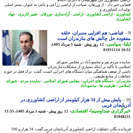
ضی کشاورزی این شهرستان با اجرای احکام
یی خبر داد. - از ورزقان، صیانت از اراضی زراعی و باغی به عنوان بستر اصلی
یدات کشاورزی و ...
ورزی
-
اراضی کشاورزی
-
اراضی
-
آزادسازی
-
ورزقان
-
تغییر کاربری
-
جهاد
ورزی
فیاضی: هم افزایی مدیران، حلقه
وده حل چالش های مازندران است
ا
-
سیاسی
-
12 روز پیش - شنبه 3 مرداد 1405،
81951114
16
ینده مردم نور و محمودآباد در مجلس شورای
امی با تأکید بر اینکه بسیاری از مشکلات مازندران
ی از ضعف هماهنگی میان دستگاه های اجرایی است، گفت: ترک فعل در حوزه
ظت از منابع طبیعی، ...
ندران
-
دستگاه های اجرایی
-
مجلس شورای اسلامی
-
نماینده مردم
-
شورای
امی
-
ظرفیت ها
-
محمودآباد
پایش بیش از 34 هزار کیلومتر از اراضی کشاورزی در
بایجان غربی
رگزاری صداوسیما
-
اقتصادی
-
12 روز پیش - شنبه 3 مرداد 1405، 11:35
81948
فرمانده یگان حفاظت اراضی کشاورزی آذربایجان غربی گفت: 34 هزار و 506