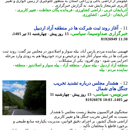
ومتر از اراضی باغی و زراعی استان به منظور جلوگیری از زمین خواری و تغییر
بری غیرمجاز پایش شد. به گزارش خبرگزاری ...
بایجان غربی
-
اراضی کشاورزی
-
فرمانده یگان حفاظت
-
تغییر کاربری
-
بایجان
-
اراضی
-
کشاورزی
آغاز روند ثبت شرکت ها در منطقه آزاد اردبیل
رگزاری صداوسیما
-
سیاسی
-
15 روز پیش - چهارشنبه 31 تیر 1405،
81926949
11
می نماینده مردم پارس آباد، بیله سوار و اصلاندوز در مجلس نیز گفت: روند ثبت
ت ها در بیله سوار آغاز شد و ترخیص و تردد خودروها هم به زودی وارد مرحله
ایی می شود. - وی افزود: یکی از مشکلات ...
قه آزاد اردبیل
-
بیله سوار
-
منطقه آزاد
-
بیله سوار و اصلاندوز
-
منطقه
-
ینده مردم
-
بیله
هشدار مجلس درباره تشدید تخریب
گل های شمال
نویس
-
سیاسی
-
15 روز پیش - چهارشنبه 31
1
81926078
گوی فراکسیون محیط زیست مجلس با هشدار
ت به افزایش تخریب جنگل ها و تغییر کاربری
ضی شمال کشور، بر اجرای دقیق قوانین، مدیریت یکپارچه منابع طبیعی و
رد قاطع با متخلفان تأکید ...