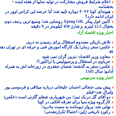
علام شرایط فروش مشارکت در تولید سایپا از هفته آینده +
شنامه
هیوندای کونا ۲۰۲۶ دوباره تأیید شد؛ آیا عرضه این کراس اوور در
ان ادامه دارد؟
کابین غول پیکر Xpeng G9L رونمایی شد؛ وسیع ترین ردیف دوم،
ری و شارژ 450 کیلومتر در ۹ دقیقه
بار ویژه
اقتصاد آزاد
لاش بازیکن مصدوم استقلال برای رسیدن به دربی
کس| سفر زمان؛ یک کارگاه آموزش فنی و حرفه ای در تهران دهه
عاون وزیر اقتصاد: بنزین گران نمی شود
زباوی در استقلال و پرسپولیس یا تراکتور؟!
کس| سفر به گذشته؛ شعبان جعفری در زورخانه اش به همراه
مو؛ سال 1345
بار ویژه
سرنویس
یش بینی جنجالی احسان علیخانی درباره میثاقی و فردوسی پور
یرال شد+فیلم
و آقای گل در یک تیم؛/ من شهریارم، شغلم گلزنی است (عکس)
ارگروه ویژه سیا برای تفرقه افکنی در کوبا
هایی شد: پرواز دیومانده به سمت مادرید!
کورد تاریخی ژاپن: احتمالا تکرارنشدنی!