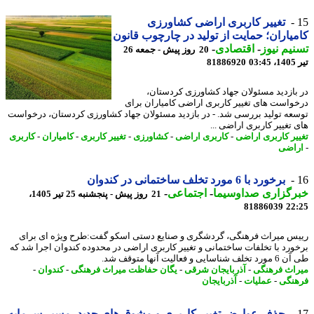
تغییر کاربری اراضی کشاورزی
یاران؛ حمایت از تولید در چارچوب قانون
یم نیوز
-
اقتصادی
-
20 روز پیش - جمعه 26
0
81886920
بازدید مسئولان جهاد کشاورزی کردستان،
واست های تغییر کاربری اراضی کامیاران برای
عه تولید بررسی شد. - در بازدید مسئولان جهاد کشاورزی کردستان، درخواست
 تغییر کاربری اراضی ...
یر کاربری اراضی
-
کاربری اراضی
-
کشاورزی
-
تغییر کاربری
-
کامیاران
-
کاربری
اضی
برخورد با 6 مورد تخلف ساختمانی در کندوان
رگزاری صداوسیما
-
اجتماعی
-
21 روز پیش - پنجشنبه 25 تیر 1405،
81886039
22
س میراث فرهنگی، گردشگری و صنایع دستی اسکو گفت:طرح ویژه ای برای
ورد با تخلفات ساختمانی و تغییر کاربری اراضی در محدوده کندوان اجرا شد که
اسایی و فعالیت آنها متوقف شد.
اث فرهنگی
-
آذربایجان شرقی
-
یگان حفاظت میراث فرهنگی
-
کندوان
-
نگی
-
عملیات
-
آذربایجان
حذف عوارض تغییر کاربری و مشوق های جدید، مسیر سرمایه