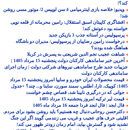
؟!
ویدیو| خلاصه بازی اینترمیامی 4 سن لوییس 2/ موتور مسی روشن
!
فشاگری کاپیتان اسبق استقلال: رامین محرمانه از قلعه نویی
سته بود دعوتش کند!
سپولیس در آستانه جذب 3 بازیکن جدید
رخواست رامین رضاییان از پرسپولیس/ مدیران دو باشگاه
هنگ شده بودند؟
باهت عجیب نجم الدین شریعتی به پسرش در کربلا
آخرین خبر ساماندهی کارکنان دولت پنجشنبه 15 مرداد 1405 |
یات جدید طرح ساماندهی نیروهای شرکتی دولت | زمان اجرای
اندهی کارکنان دولت
قیمت محصولات ایران خودرو و سایپا امروز پنجشنبه 15 مرداد
 سورن، ساینا و... چند؟ +جدول
وانی که در درگیری نابینا شد، قصاص چشم خواست
مت لیر ترکیه امروز پنجشنبه 15 مرداد 1405
ل ابجد | فال ابجد فردا جمعه 16 مرداد ماه 1405
کترحسن روحانی:دنبال چه هستیم؟ باید روشن بشود برای مردم.
یتی حرف های عجیب و غریب می زنندمی گویند اگر این جنگ
ید شود و گسترش بیابد، امام زمان زودتر ظهور می کند!